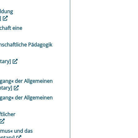
ildung
]
chaft eine
nschaftliche Pädagogik
tary]
ang« der Allgemeinen
ntary]
ang« der Allgemeinen
tlicher
ismus« und das
ntary]