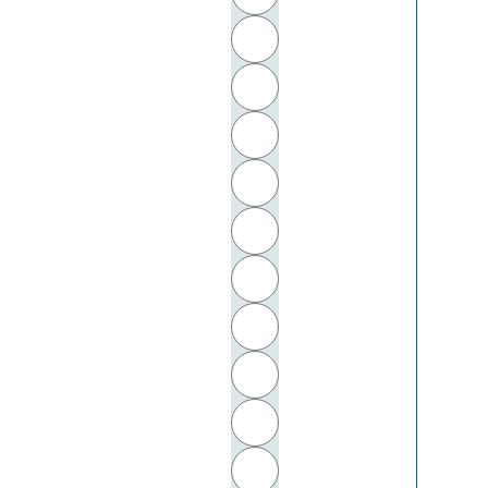
J
K
L
M
N
O
P
Q
R
S