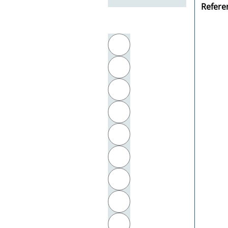
Referen
Filter by initial letter
A
B
C
D
E
F
G
H
I