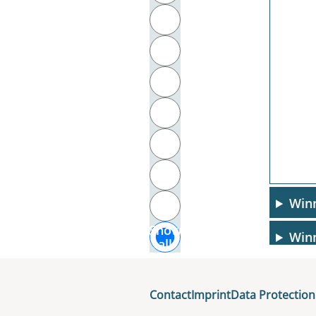
T
U
V
W
X
Y
Win
Z
Show
Winn
all
Wint
Contact
Imprint
Data Protection
Wirt