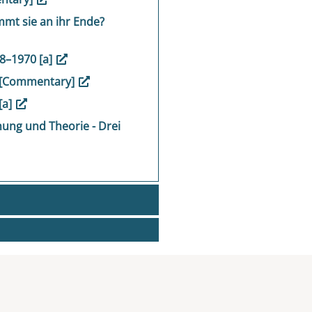
mt sie an ihr Ende?
48–1970 [a]
g [Commentary]
[a]
hung und Theorie - Drei