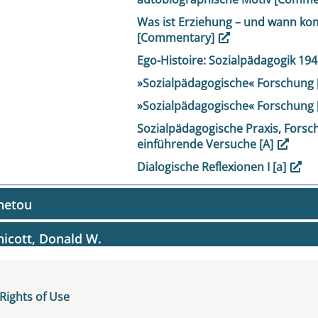
Was ist Erziehung – und wann kom
[Commentary]
Ego-Histoire: Sozialpädagogik 19
»Sozialpädagogische« Forschun
»Sozialpädagogische« Forschung 
Sozialpädagogische Praxis, Forsc
einführende Versuche [A]
Dialogische Reflexionen I [a]
netou
icott, Donald W.
er, Robert
Rights of Use
h, Johann Georg