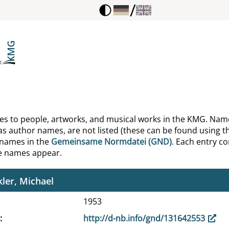
/
iams, Tennessee
mann, Otto
mott, Peter
s, Ernst
h, Peter
ences to people, artworks, and musical works in the KMG. Nam
as author names, are not listed (these can be found using th
ckelmann, Johann Joachim
 names in the
Gemeinsame Normdatei (GND)
. Each entry con
he names appear.
el, Rainer
ler, Michael
1953
http://d-nb.info/gnd/131642553