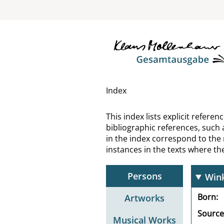
Will
Will
Will
Wilm
Index
Winc
This index lists explicit refer
bibliographic references, such 
Win
in the index correspond to the
instances in the texts where t
Wink
Persons
Wink
Born
Artworks
Source
Musical Works