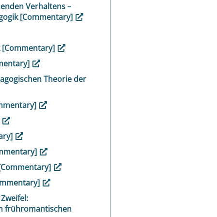
enden Verhaltens –
dagogik [Commentary]
ik [Commentary]
mentary]
dagogischen Theorie der
ommentary]
]
ary]
Commentary]
 [Commentary]
ommentary]
Zweifel:
m frühromantischen