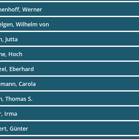
henhoff, Werner
lgen, Wilhelm von
, Jutta
ne, Hoch
el, Eberhard
lmann, Carola
n, Thomas S.
, Irma
rt, Günter