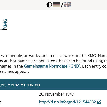
/
gs-Huber, Gisela
ninger, Dominik
pendorff, Klaus
chna
er, Tonio
ences to people, artworks, and musical works in the KMG. Nam
as author names, are not listed (these can be found using th
ler-Müller, Helene
 names in the
Gemeinsame Normdatei (GND)
. Each entry con
he names appear.
h, Oswald
ger, Heinz-Hermann
20. November 1947
http://d-nb.info/gnd/121544532