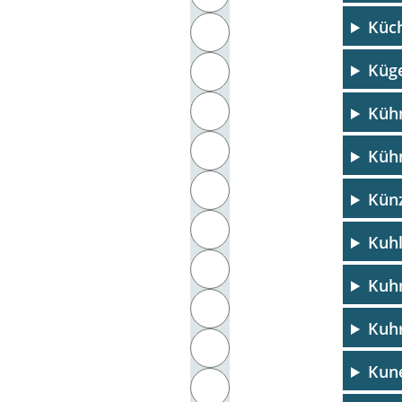
Küc
J
Küge
K
L
Kühn
M
Küh
N
Künz
O
Kuh
P
Kuh
Q
Kuhr
R
Kune
S