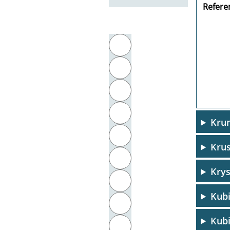
Referen
Filter by initial letter
A
B
C
D
Krum
E
Krus
F
Krys
G
Kubi
H
Kubi
I