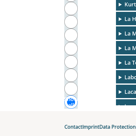
Kurt
T
La H
U
La M
V
La M
W
X
La T
Y
Labo
Z
Laca
Show
all
Lae
Lafa
Contact
Imprint
Data Protection
Laga