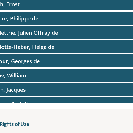
h, Ernst
ire, Philippe de
ettrie, Julien Offray de
otte-Haber, Helga de
our, Georges de
v, William
n, Jacques
rum, Rudolf
yette, Marie Joseph Paul Yves Roch Gilbert Du Motie
Rights of Use
rde, Paul de