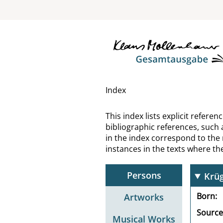
Krin
Krin
Krip
Kris
Index
Krög
This index lists explicit refer
bibliographic references, such 
Kröl
in the index correspond to the
instances in the texts where t
Kro
Persons
Krü
Born
Artworks
Source
Musical Works