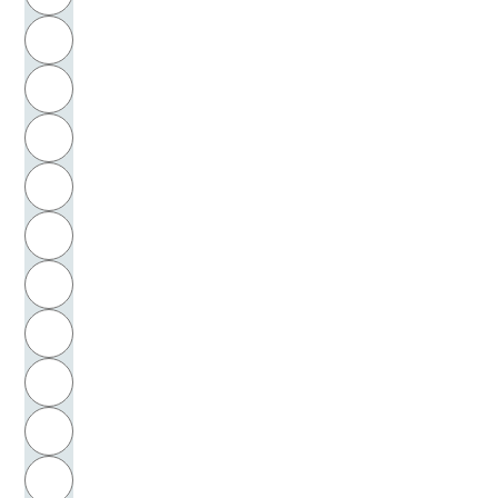
Stalin, Josif Vissarionovič
H
Stalmann, Astrid
I
Starobinski, Jean
J
Steen, Jan
K
Steffens, Henrik
L
Stein, Karl Frh. von
M
N
Stein, Lorenz von
O
Steinbuch, Karl
P
Steiner, Rudolf
Q
Steinert, Heinz