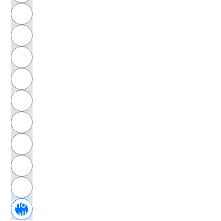
R
Steinkamp, Günther
S
Stenger, Ursula
T
Stern, William
U
Sterne, Laurence
V
Sternheim, Andries
W
Sternheim, Carl
X
Stetter, Willi
Y
Z
Stickelmann, Bernd
Show
Stickney, John
all