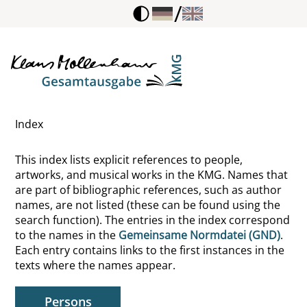
/
Sophocles
Spaemann, Robert
Spangenberg, Ernst August
Index
Specht, Friedrich
This index lists explicit references to people,
Specht, Harry
artworks, and musical works in the KMG. Names that
are part of bibliographic references, such as author
Speichert, Horst
names, are not listed (these can be found using the
search function). The entries in the index correspond
Spencer, Herbert
to the names in the
Gemeinsame Normdatei (GND)
.
Each entry contains links to the first instances in the
Sperber, Dan
texts where the names appear.
Spinner, Kaspar H.
Persons