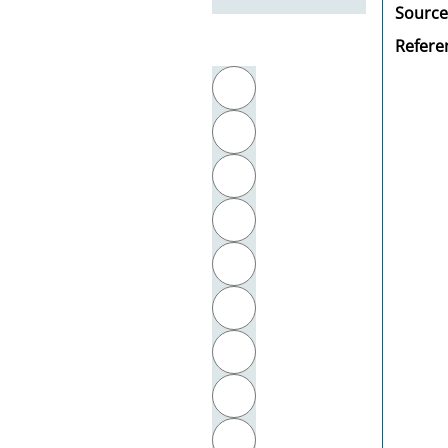
Source
Referen
Filter by initial letter
A
B
C
D
E
F
G
H
I