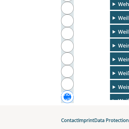
Wehr
T
Weil
U
Weil
V
Wein
W
X
Wein
Y
Weiß
Z
Weis
Show
all
Weiß
Weiß
Contact
Imprint
Data Protection
Weiß