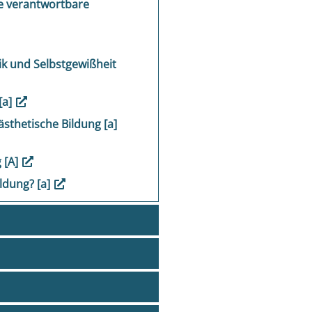
ne verantwortbare
ik und Selbstgewißheit
[a]
ästhetische Bildung [a]
 [A]
ildung? [a]