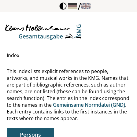
/
Scherpner, Hans
Scherr, Albert
Scheuerl, Hans
Index
Schiele, Egon
This index lists explicit references to people,
Schiller, Friedrich
artworks, and musical works in the KMG. Names that
are part of bibliographic references, such as author
Schiller, Heinrich
names, are not listed (these can be found using the
search function). The entries in the index correspond
Schindler, Wolfgang
to the names in the
Gemeinsame Normdatei (GND)
.
Each entry contains links to the first instances in the
Schinkel, Karl Friedrich
texts where the names appear.
Schlegel, August Wilhelm von
Persons