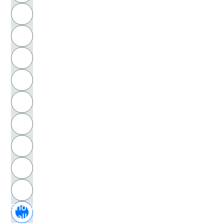
R
Schmitz, Hermann
S
Schmoller, Gustav von
T
Schmude, Jürgen
U
Schneider, Gerhard
V
Schneider, Katharina
W
Schneider, Reinhold
X
Schneider, Willi
Y
Z
Schnorbus, Axel
Show
Schön, Regine
all