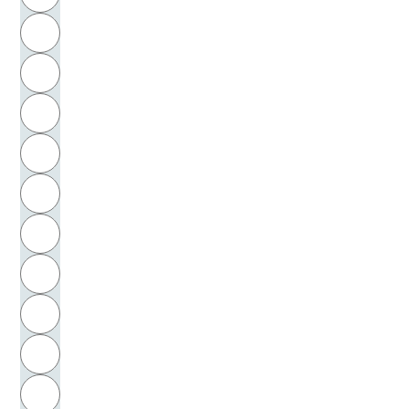
Schlusche, Herbert
H
Schmid, Karl Adolf
I
Schmidbauer, Wolfgang
J
Schmidlin, Georg Laurentius
K
Schmidt, Eva Renate
L
Schmidt, Hans
M
N
Schmidt, Martin H.
O
Schmidt, Roland
P
Schmied-Kowarzik, Wolfdietrich
Q
Schmithals, Marta