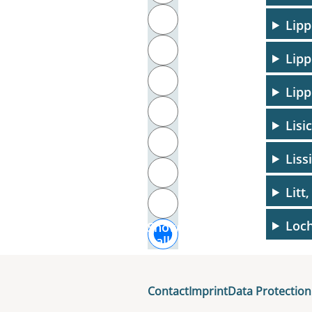
T
Lipp
U
Lipp
V
Lipp
W
Lisi
X
Liss
Y
Litt
Z
Loc
Show
all
Loch
Contact
Imprint
Data Protection
Loch