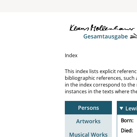
Less
Less
Less
Leve
Index
Lévi
This index lists explicit refer
bibliographic references, such 
Levi
in the index correspond to the
instances in the texts where t
Levy
Persons
Lewi
Born
Artworks
Died
Musical Works