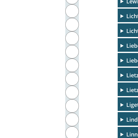
Lewi
J
Lich
K
Lich
L
Lieb
M
Lie
N
Liet
O
Lie
P
Lige
Q
Lind
R
S
Linn