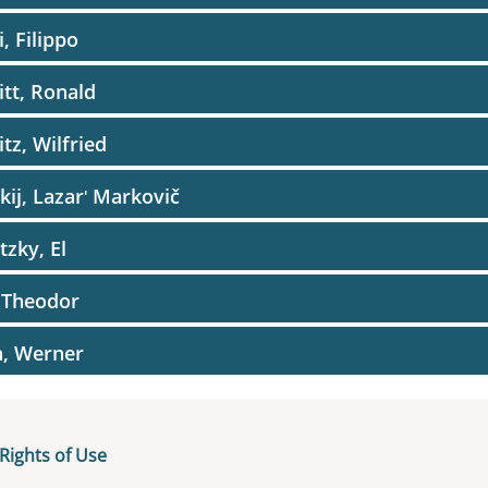
i, Filippo
itt, Ronald
itz, Wilfried
ckij, Lazarʹ Markovič
itzky, El
, Theodor
h, Werner
ner, Rudolf
Rights of Use
ner, Stephan