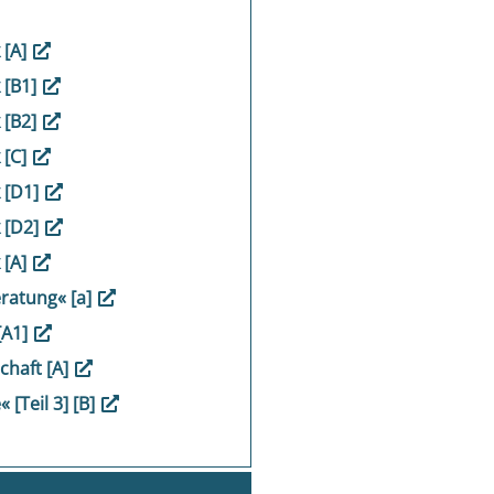
 [A]
 [B1]
 [B2]
 [C]
k [D1]
k [D2]
 [A]
ratung« [a]
[A1]
chaft [A]
 [Teil 3] [B]