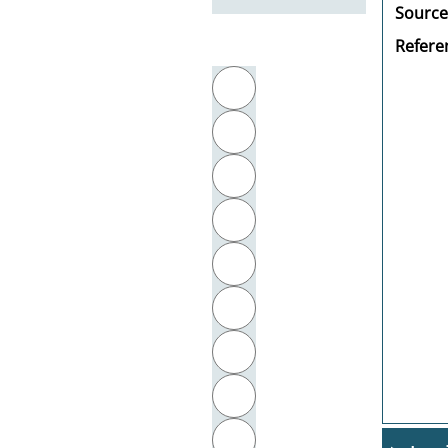
Source
Referen
Filter by initial letter
A
B
C
D
E
F
G
H
I