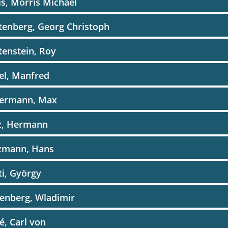
s, Morris Michael
tenberg, Georg Christoph
tenstein, Roy
el, Manfred
bermann, Max
z, Hermann
tzmann, Hans
ti, György
enberg, Wladimir
é, Carl von