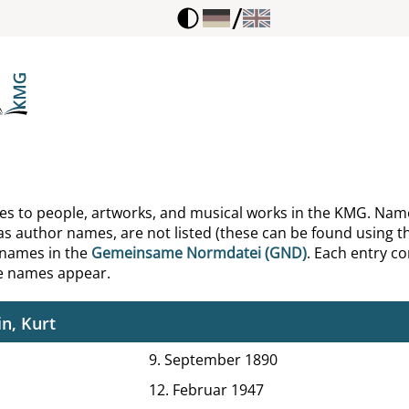
/
ing, Gotthold Ephraim
ing, Hellmut
ing, Theodor
rkühn, Adrian, Literarische Gestalt
-Strauss, Claude
ences to people, artworks, and musical works in the KMG. Nam
as author names, are not listed (these can be found using th
n, Harry
 names in the
Gemeinsame Normdatei (GND)
. Each entry con
he names appear.
, David Mordecai
n, Kurt
9. September 1890
12. Februar 1947