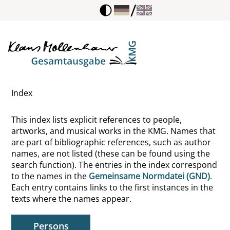
/
Améry, Jean
Anacreon
Anchises
Index
Anderson, Charles H.
This index lists explicit references to people,
Anderson, Harold H.
artworks, and musical works in the KMG. Names that
are part of bibliographic references, such as author
Anger, Hans
names, are not listed (these can be found using the
search function). The entries in the index correspond
Anka, Paul
to the names in the
Gemeinsame Normdatei (GND)
.
Each entry contains links to the first instances in the
Anouilh, Jean
texts where the names appear.
Antigone
Persons