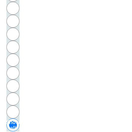
R
Arntzen, Helmut
S
Artaud, Antonin
T
Aschenbach, Gustav
U
Asemissen, Hermann Ulrich
V
Asenat
W
Asendorf, Christoph
X
Aßmann, Alex
Y
Z
Atget, Eugène
Show
Aue, Hartmann von
all