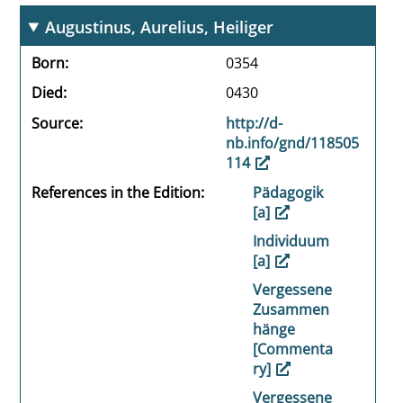
Augustinus, Aurelius, Heiliger
Born
0354
Died
0430
Source
http://d-
nb.info/gnd/118505
114
References in the Edition
Pädagogik
[a]
Individuum
[a]
Vergessene
Zusammen
hänge
[Commenta
ry]
Vergessene