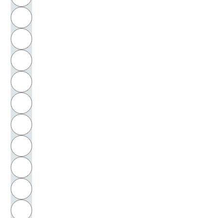
Arndt, Ernst Moritz
H
Arndt, Fritz
I
Arnim, Achim von
J
Arnim, Albrecht Heinrich von
K
Arnim, Bettina von
L
Arnold, Klaus
M
N
Arnold, Rolf
O
Arnold, Walter
P
Arnold, Wilhelm
Q
Arnstein, Fanny von