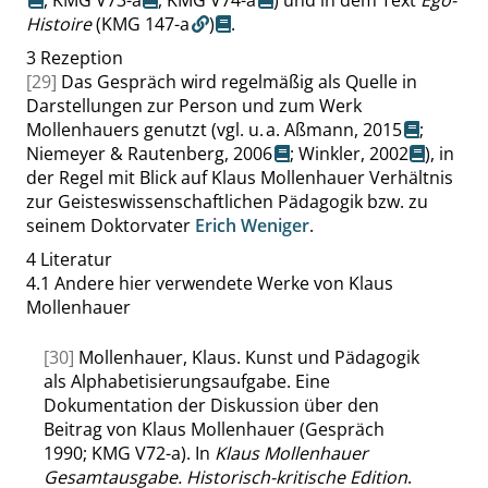
,
KMG V73-a
,
KMG V74-a
) und in dem Text
Ego-
Histoire
(KMG 147-a
)
.
3
Rezeption
[29]
Das Gespräch wird regelmäßig als Quelle in
Darstellungen zur Person und zum Werk
Mollenhauers genutzt (vgl. u. a.
Aßmann, 2015
;
Niemeyer & Rautenberg, 2006
;
Winkler, 2002
), in
der Regel mit Blick auf Klaus Mollenhauer Verhältnis
zur Geisteswissenschaftlichen Pädagogik bzw. zu
seinem Doktorvater
Erich Weniger
.
4
Literatur
4.1
Andere hier verwendete Werke von Klaus
Mollenhauer
[30]
Mollenhauer, Klaus. Kunst und Pädagogik
als Alphabetisierungsaufgabe. Eine
Dokumentation der Diskussion über den
Beitrag von Klaus Mollenhauer (Gespräch
1990; KMG V72-a). In
Klaus Mollenhauer
Gesamtausgabe. Historisch-kritische Edition
.