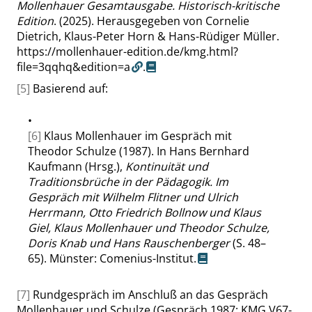
Mollenhauer Gesamtausgabe. Historisch-kritische
Edition
. (2025). Herausgegeben von Cornelie
Dietrich, Klaus-Peter Horn & Hans-Rüdiger Müller.
https://mollenhauer-edition.de/kmg.html?
file=3qqhq&edition=a
.
[5]
Basierend auf:
•
[6]
Klaus Mollenhauer im Gespräch mit
Theodor Schulze (1987). In Hans Bernhard
Kaufmann (Hrsg.),
Kontinuität und
Traditionsbrüche in der Pädagogik. Im
Gespräch mit Wilhelm Flitner und Ulrich
Herrmann, Otto Friedrich Bollnow und Klaus
Giel, Klaus Mollenhauer und Theodor Schulze,
Doris Knab und Hans Rauschenberger
(S. 48–
65). Münster: Comenius-Institut.
[7]
Rundgespräch im Anschluß an das Gespräch
Mollenhauer und Schulze (Gespräch 1987; KMG V67-