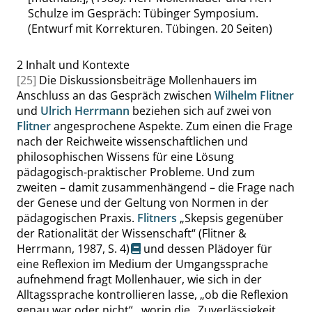
Schulze im Gespräch: Tübinger Symposium.
(Entwurf mit Korrekturen. Tübingen. 20 Seiten)
2
Inhalt und Kontexte
[25]
Die Diskussionsbeiträge Mollenhauers im
Anschluss an das Gespräch zwischen
Wilhelm Flitner
und
Ulrich Herrmann
beziehen sich auf zwei von
Flitner
angesprochene Aspekte. Zum einen die Frage
nach der Reichweite wissenschaftlichen und
philosophischen Wissens für eine Lösung
pädagogisch-praktischer Probleme. Und zum
zweiten – damit zusammenhängend – die Frage nach
der Genese und der Geltung von Normen in der
pädagogischen Praxis.
Flitners
„
Skepsis gegenüber
der Rationalität der Wissenschaft
“
(Flitner &
Herrmann, 1987,
S. 4
)
und dessen Plädoyer für
eine Reflexion im Medium der Umgangssprache
aufnehmend fragt Mollenhauer, wie sich in der
Alltagssprache kontrollieren lasse,
„
ob die Reflexion
genau war oder nicht
“
, worin die
„
Zuverlässigkeit