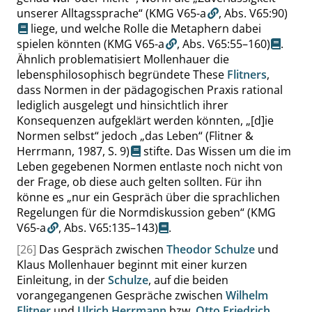
unserer Alltagssprache
“
(KMG V65-a
,
Abs. V65:90
)
liege, und welche Rolle die Metaphern dabei
spielen könnten
(KMG V65-a
,
Abs. V65:55–160
)
.
Ähnlich problematisiert Mollenhauer die
lebensphilosophisch begründete These
Flitners
,
dass Normen in der pädagogischen Praxis rational
lediglich ausgelegt und hinsichtlich ihrer
Konsequenzen aufgeklärt werden könnten,
„
[d]ie
Normen selbst
“
jedoch
„
das Leben
“
(Flitner &
Herrmann, 1987,
S. 9
)
stifte. Das Wissen um die im
Leben gegebenen Normen entlaste noch nicht von
der Frage, ob diese auch gelten sollten. Für ihn
könne es
„
nur ein Gespräch über die sprachlichen
Regelungen für die Normdiskussion geben
“
(KMG
V65-a
,
Abs. V65:135–143
)
.
[26]
Das Gespräch zwischen
Theodor Schulze
und
Klaus Mollenhauer beginnt mit einer kurzen
Einleitung, in der
Schulze
, auf die beiden
vorangegangenen Gespräche zwischen
Wilhelm
Flitner
und
Ulrich Herrmann
bzw.
Otto Friedrich