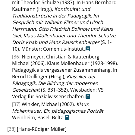
mit Theodor Schulze (1987). In Hans Bernhard
Kaufmann (Hrsg.),
Kontinuität und
Traditionsbrüche in der Pädagogik. Im
Gespräch mit Wilhelm Flitner und Ulrich
Herrmann, Otto Friedrich Bollnow und Klaus
Giel, Klaus Mollenhauer und Theodor Schulze,
Doris Knab und Hans Rauschenberger
(S. 1-
10). Münster: Comenius-Institut.
[36]
Niemeyer, Christian & Rautenberg,
Michael (2006). Klaus Mollenhauer (1928-1998).
Pädagogik als vergessener Zusammenhang. In
Bernd Dollinger (Hrsg.),
Klassiker der
Pädagogik. Die Bildung der modernen
Gesellschaft
(S. 331–352). Wiesbaden: VS
Verlag für Sozialwissenschaften.
[37]
Winkler, Michael (2002).
Klaus
Mollenhauer. Ein pädagogisches Porträt
.
Weinheim, Basel: Beltz.
[38]
[Hans-Rüdiger Müller]