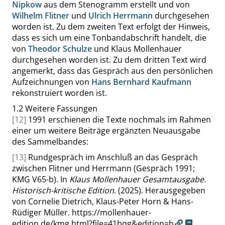
Nipkow
aus dem Stenogramm erstellt und von
Wilhelm Flitner
und
Ulrich Herrmann
durchgesehen
worden ist. Zu dem zweiten Text erfolgt der Hinweis,
dass es sich um eine Tonbandabschrift handelt, die
von
Theodor Schulze
und Klaus Mollenhauer
durchgesehen worden ist. Zu dem dritten Text wird
angemerkt, dass das Gespräch aus den persönlichen
Aufzeichnungen von
Hans Bernhard Kaufmann
rekonstruiert worden ist.
1.2
Weitere Fassungen
[12]
1991 erschienen die Texte nochmals im Rahmen
einer um weitere Beiträge ergänzten Neuausgabe
des Sammelbandes:
[13]
Rundgespräch im Anschluß an das Gespräch
zwischen Flitner und Herrmann (Gespräch 1991;
KMG V65-b). In
Klaus Mollenhauer Gesamtausgabe.
Historisch-kritische Edition
. (2025). Herausgegeben
von Cornelie Dietrich, Klaus-Peter Horn & Hans-
Rüdiger Müller.
https://mollenhauer-
edition.de/kmg.html?file=41bqg&edition=b
.