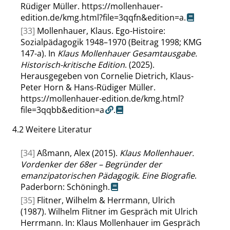
Rüdiger Müller.
https://mollenhauer-
edition.de/kmg.html?file=3qqfn&edition=a
.
[33]
Mollenhauer, Klaus. Ego-Histoire:
Sozialpädagogik 1948–1970 (Beitrag 1998; KMG
147-a). In
Klaus Mollenhauer Gesamtausgabe.
Historisch-kritische Edition
. (2025).
Herausgegeben von Cornelie Dietrich, Klaus-
Peter Horn & Hans-Rüdiger Müller.
https://mollenhauer-edition.de/kmg.html?
file=3qqbb&edition=a
.
4.2
Weitere Literatur
[34]
Aßmann, Alex (2015).
Klaus Mollenhauer.
Vordenker der 68er – Begründer der
emanzipatorischen Pädagogik. Eine Biografie
.
Paderborn: Schöningh.
[35]
Flitner, Wilhelm & Herrmann, Ulrich
(1987). Wilhelm Flitner im Gespräch mit Ulrich
Herrmann. In: Klaus Mollenhauer im Gespräch