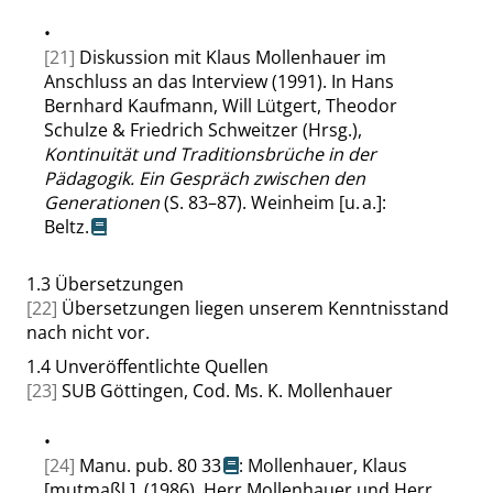
•
[21]
Diskussion mit Klaus Mollenhauer im
Anschluss an das Interview (1991). In Hans
Bernhard Kaufmann, Will Lütgert, Theodor
Schulze & Friedrich Schweitzer (Hrsg.),
Kontinuität und Traditionsbrüche in der
Pädagogik. Ein Gespräch zwischen den
Generationen
(S. 83–87). Weinheim [u. a.]:
Beltz.
1.3
Übersetzungen
[22]
Übersetzungen liegen unserem Kenntnisstand
nach nicht vor.
1.4
Unveröffentlichte Quellen
[23]
SUB Göttingen, Cod. Ms. K. Mollenhauer
•
[24]
Manu. pub. 80 33
: Mollenhauer, Klaus
[mutmaßl.], (1986). Herr Mollenhauer und Herr