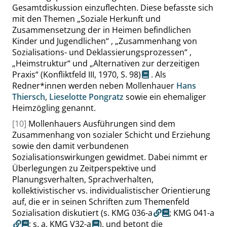
Gesamtdiskussion einzuflechten. Diese befasste sich
mit den Themen
„
Soziale Herkunft und
Zusammensetzung der in Heimen befindlichen
Kinder und Jugendlichen
“
,
„
Zusammenhang von
Sozialisations- und Deklassierungsprozessen
“
,
„
Heimstruktur
“
und
„
Alternativen zur derzeitigen
Praxis
“
(Konfliktfeld III, 1970,
S. 98
)
. Als
Redner*innen werden neben Mollenhauer
Hans
Thiersch
,
Lieselotte Pongratz
sowie ein ehemaliger
Heimzögling genannt.
[10]
Mollenhauers Ausführungen sind dem
Zusammenhang von sozialer Schicht und Erziehung
sowie den damit verbundenen
Sozialisationswirkungen gewidmet. Dabei nimmt er
Überlegungen zu Zeitperspektive und
Planungsverhalten, Sprachverhalten,
kollektivistischer vs. individualistischer Orientierung
auf, die er in seinen Schriften zum Themenfeld
Sozialisation diskutiert (
s. KMG 036-a
;
KMG 041-a
; s. a.
KMG V32-a
), und betont die