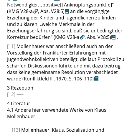
Notwendigkeit
„
positive[] Anknüpfungspunkt[e]
“
(KMG V28-a
,
Abs. V28:5
)
an die vorgängige
Erziehung der Kinder und Jugendlichen zu finden
und zu klären,
„
welche Merkmale in der
Erziehungserfahrung so sind, daß sie unbedingt der
Korrektur bedürfen
“
(KMG V28-a
,
Abs. V28:5
)
.
[11]
Mollenhauer war anschließend auch an der
Vorstellung der Frankfurter Erfahrungen mit
Jugendwohnkollektiven beteiligt, die laut Protokoll zu
scharfen Diskussionen führte und mit dazu beitrug,
dass keine gemeinsame Resolution verabschiedet
wurde
(Konfliktfeld III, 1970,
S. 106–110
)
.
3
Rezeption
[12]
–––
4
Literatur
4.1
Andere hier verwendete Werke von Klaus
Mollenhauer
[13]
Mollenhauer, Klaus. Sozialisation und