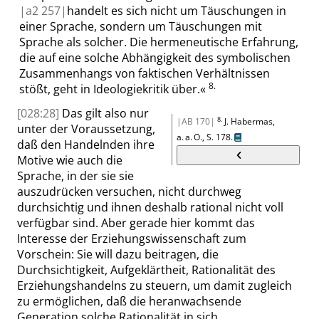
|
a2
257|
handelt es sich nicht um Täuschungen in
einer Sprache, sondern um Täuschungen mit
Sprache als solcher. Die hermeneutische Erfahrung,
die auf eine solche Abhängigkeit des symbolischen
Zusammenhangs von faktischen Verhältnissen
8.
stößt, geht in Ideologiekritik über.
«
[028:28]
Das gilt also nur
8.
|AB 170|
J.
Habermas
,
unter der Voraussetzung,
a. a. O.,
S. 178
.
daß den Handelnden ihre
Motive wie auch die
Sprache, in der sie sie
auszudrücken versuchen, nicht durchweg
durchsichtig und ihnen deshalb rational nicht voll
verfügbar sind. Aber gerade hier kommt das
Interesse der Erziehungswissenschaft zum
Vorschein: Sie will dazu beitragen, die
Durchsichtigkeit, Aufgeklärtheit, Rationalität des
Erziehungshandelns zu
steuern
, um damit zugleich
zu ermöglichen, daß die heranwachsende
Generation solche Rationalität in sich