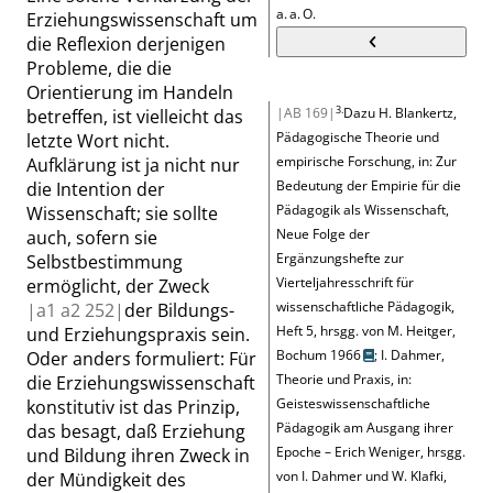
a. a. O.
Erziehungswissenschaft um
die Reflexion derjenigen
Probleme, die die
Orientierung im Handeln
3.
|AB 169|
Dazu
H.
Blankertz
,
betreffen, ist vielleicht das
Pädagogische Theorie und
letzte Wort nicht.
empirische Forschung, in: Zur
Aufklärung ist ja nicht nur
Bedeutung der Empirie für die
die Intention der
Pädagogik als Wissenschaft,
Wissenschaft; sie sollte
Neue Folge der
auch, sofern sie
Ergänzungshefte zur
Selbstbestimmung
Vierteljahresschrift für
ermöglicht, der Zweck
wissenschaftliche Pädagogik,
|
a1 a2
252|
der Bildungs-
Heft 5, hrsgg. von M.
Heitger
,
und Erziehungspraxis sein.
Bochum 1966
;
I.
Dahmer
,
Oder anders formuliert: Für
Theorie und Praxis, in:
die Erziehungswissenschaft
Geisteswissenschaftliche
konstitutiv ist das Prinzip,
Pädagogik am Ausgang ihrer
das besagt, daß Erziehung
Epoche – Erich Weniger, hrsgg.
und Bildung ihren Zweck in
von I.
Dahmer
und W.
Klafki
,
der Mündigkeit des