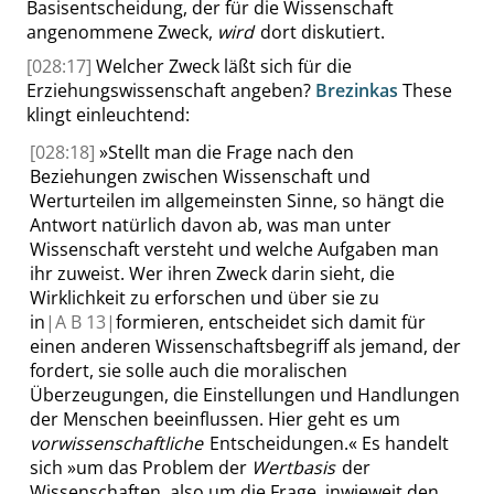
Basisentscheidung, der für die Wissenschaft
angenommene Zweck,
wird
dort diskutiert.
[028:17]
Welcher Zweck läßt sich für die
Erziehungswissenschaft angeben?
Brezinkas
These
klingt einleuchtend:
[028:18]
»
Stellt man die Frage nach den
Beziehungen zwischen Wissenschaft und
Werturteilen im allgemeinsten Sinne, so hängt die
Antwort natürlich davon ab, was man unter
Wissenschaft versteht und welche Aufgaben man
ihr zuweist. Wer ihren Zweck darin sieht, die
Wirklichkeit zu erforschen und über sie zu
in
|
A B
13|
formieren, entscheidet sich damit für
einen anderen Wissenschaftsbegriff als jemand, der
fordert, sie solle auch die moralischen
Überzeugungen, die Einstellungen und Handlungen
der Menschen beeinflussen. Hier geht es um
vorwissenschaftliche
Entscheidungen.
«
Es handelt
sich
»
um das Problem der
Wertbasis
der
Wissenschaften, also um die Frage, inwieweit den