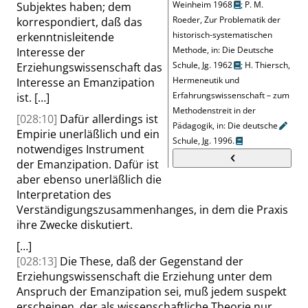
Weinheim 1968
;
P. M.
Subjektes haben; dem
Roeder
, Zur Problematik der
korrespondiert, daß das
historisch-systematischen
erkenntnisleitende
Methode, in: Die Deutsche
Interesse der
Schule, Jg. 1962
;
H.
Thiersch
,
Erziehungswissenschaft das
Hermeneutik und
Interesse an Emanzipation
Erfahrungswissenschaft – zum
ist.
[…]
Methodenstreit in der
[028:10]
Dafür allerdings ist
Pädagogik, in: Die
deutsche
Empirie unerläßlich und ein
Schule, Jg. 1996.
notwendiges Instrument
der Emanzipation. Dafür ist
aber ebenso unerläßlich die
Interpretation des
Verständigungszusammenhanges, in dem die Praxis
ihre Zwecke diskutiert.
[…]
[028:13]
Die These, daß der Gegenstand der
Erziehungswissenschaft die Erziehung unter dem
Anspruch der Emanzipation sei, muß jedem suspekt
erscheinen, der als wissenschaftliche Theorie nur