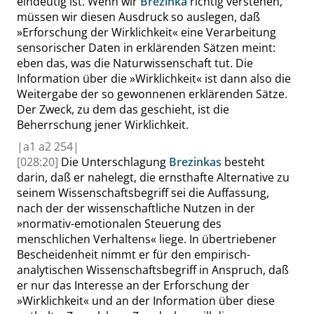
eindeutig ist. Wenn wir
Brezinka
richtig verstehen,
müssen wir diesen Ausdruck so auslegen, daß
»
Erforschung der Wirklichkeit
«
eine Verarbeitung
sensorischer Daten in erklärenden Sätzen meint:
eben das, was die Naturwissenschaft tut. Die
Information über die
»
Wirklichkeit
«
ist dann also die
Weitergabe der so gewonnenen erklärenden Sätze.
Der Zweck, zu dem das geschieht, ist die
Beherrschung jener Wirklichkeit.
|
a1 a2
254|
[028:20]
Die Unterschlagung
Brezinkas
besteht
darin, daß er nahelegt, die ernsthafte Alternative zu
seinem Wissenschaftsbegriff sei die Auffassung,
nach der der wissenschaftliche Nutzen in der
»
normativ-emotionalen Steuerung des
menschlichen Verhaltens
«
liege. In übertriebener
Bescheidenheit nimmt er für den empirisch-
analytischen Wissenschaftsbegriff in Anspruch, daß
er nur das Interesse an der Erforschung der
»
Wirklichkeit
«
und an der Information über diese