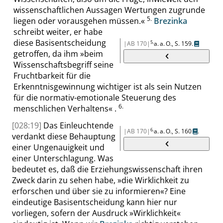
wissenschaftlichen Aussagen Wertungen zugrunde
5.
liegen oder vorausgehen müssen.
«
Brezinka
schreibt weiter, er habe
diese Basisentscheidung
5.
|AB 170|
a. a. O.,
S. 159
.
getroffen, da ihm
»
beim
Wissenschaftsbegriff seine
Fruchtbarkeit für die
Erkenntnisgewinnung wichtiger ist als sein Nutzen
für die normativ-emotionale Steuerung des
6.
menschlichen Verhaltens
«
.
[028:19]
Das Einleuchtende
6.
|AB 170|
a. a. O.,
S. 160
.
verdankt diese Behauptung
einer Ungenauigkeit und
einer Unterschlagung. Was
bedeutet es, daß die Erziehungswissenschaft ihren
Zweck darin zu sehen habe,
»
die Wirklichkeit zu
erforschen und über sie zu informieren
«
? Eine
eindeutige Basisentscheidung kann hier nur
vorliegen, sofern der Ausdruck
»
Wirklichkeit
«