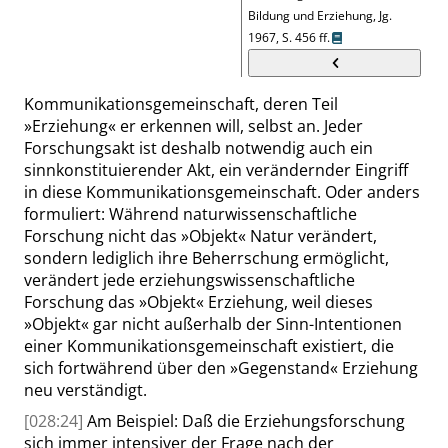
Bildung und Erziehung, Jg.
1967,
S. 456 ff.
Kommunikationsgemeinschaft, deren Teil
»
Erziehung
«
er erkennen will, selbst an. Jeder
Forschungsakt ist deshalb notwendig auch ein
sinnkonstituierender Akt, ein verändernder Eingriff
in diese Kommunikationsgemeinschaft. Oder anders
formuliert: Während naturwissenschaftliche
Forschung nicht das
»
Objekt
«
Natur verändert,
sondern lediglich ihre Beherrschung ermöglicht,
verändert jede erziehungswissenschaftliche
Forschung das
»
Objekt
«
Erziehung, weil dieses
»
Objekt
«
gar nicht außerhalb der Sinn-Intentionen
einer Kommunikationsgemeinschaft existiert, die
sich fortwährend über den
»
Gegenstand
«
Erziehung
neu verständigt.
[028:24]
Am Beispiel: Daß die Erziehungsforschung
sich immer intensiver der Frage nach der