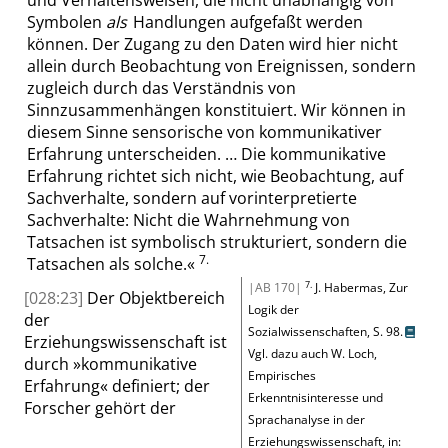
und Verhaltensweisen, die nicht unabhängig von
Symbolen
als
Handlungen aufgefaßt werden
können. Der Zugang zu den Daten wird hier nicht
allein durch Beobachtung von Ereignissen, sondern
zugleich durch das Verständnis von
Sinnzusammenhängen konstituiert. Wir können in
diesem Sinne sensorische von kommunikativer
Erfahrung unterscheiden. … Die kommunikative
Erfahrung richtet sich nicht, wie Beobachtung, auf
Sachverhalte, sondern auf vorinterpretierte
Sachverhalte: Nicht die Wahrnehmung von
Tatsachen ist symbolisch strukturiert, sondern die
7.
Tatsachen als solche.
«
7.
|AB 170|
J.
Habermas
, Zur
[028:23]
Der Objektbereich
Logik der
der
Sozialwissenschaften,
S. 98
.
Erziehungswissenschaft ist
Vgl. dazu auch W.
Loch
,
durch
»
kommunikative
Empirisches
Erfahrung
«
definiert; der
Erkenntnisinteresse und
Forscher gehört der
Sprachanalyse in der
Erziehungswissenschaft, in: