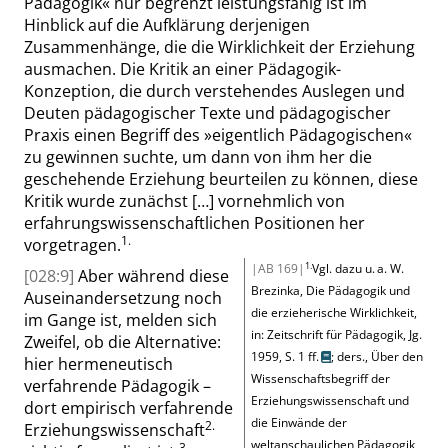
Pädagogik
«
nur begrenzt leistungsfähig ist im
Hinblick auf die Aufklärung derjenigen
Zusammenhänge, die die Wirklichkeit der Erziehung
ausmachen. Die Kritik an einer Pädagogik-
Konzeption, die durch verstehendes Auslegen und
Deuten pädagogischer Texte und pädagogischer
Praxis einen Begriff des
»
eigentlich Pädagogischen
«
zu gewinnen suchte, um dann von ihm her die
geschehende Erziehung beurteilen zu können, diese
Kritik wurde zunächst
[…]
vornehmlich von
erfahrungswissenschaftlichen Positionen her
1.
vorgetragen.
1.
|AB 169|
Vgl. dazu u. a.
W.
[028:9]
Aber während diese
Brezinka
, Die Pädagogik und
Auseinandersetzung noch
die erzieherische Wirklichkeit,
im Gange ist, melden sich
in: Zeitschrift für Pädagogik, Jg.
Zweifel, ob die Alternative:
1959, S. 1 ff.
;
ders.
, Über den
hier hermeneutisch
Wissenschaftsbegriff der
verfahrende Pädagogik –
Erziehungswissenschaft und
dort empirisch verfahrende
die Einwände der
2.
Erziehungswissenschaft
weltanschaulichen Pädagogik,
3.