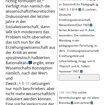
richtig formuliert ist.
in: Zeitschrift für Pädagogik, Jg.
Verfolgt man nämlich die
1967, S. 135 ff.
;
R.
Lochner
,
wissenschaftstheoretischen
Deutsche
Diskussionen der letzten
Erziehungswissenschaft,
Jahre in der
Meisenheim/Glan 1963
;
Sozialwissenschaft, dann
ferner Arbeiten von
H.
Roth
,
läßt sich mindestens das
besonders:
Die realistische
Problem nicht übersehen,
Wendung in der
das sich nun für die
pädagogischen Forschung, in:
Erziehungswissenschaft aus
ders.
, Erziehungswissenschaft,
der Kritik an einer
Erziehungsfeld und
»
positivistisch halbierten
Lehrerbildung, hrsgg. von H.
Rationalität
«
ergibt, einer
Thiersch
und H.
Tütken
,
Wissenschafts-Konzeption
Hannover 1967.
nämlich, nach der Wert-
und
Zweck
|
A B
10|
setzungen
nur noch beschrieben, aber
2.
|AB 169|
Für solche
nicht mehr wissenschaftlich
Vereinfachungen vgl. vor allem
diskutiert werden können.
Brezinka
und
Lochner
,
Eine solche Verkürzung der