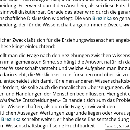
eidung. Er erweckt damit den Anschein, als sei diese Entsc
sinnvoll diskutierbar. Gerade das aber wird durch die gena
nschaftliche Diskussion widerlegt: Die von
Brezinka
so gena
heidung, der für die Wissenschaft angenommene Zweck,
wi
lcher Zweck läßt sich für die Erziehungswissenschaft angeb
hese klingt einleuchtend:
tellt man die Frage nach den Beziehungen zwischen Wissen
n im allgemeinsten Sinne, so hängt die Antwort natürlich d
ter Wissenschaft versteht und welche Aufgaben man ihr zu
 darin sieht, die Wirklichkeit zu erforschen und über sie zu
, entscheidet sich damit für einen anderen Wissenschaftsbeg
 fordert, sie solle auch die moralischen Überzeugungen, di
gen und Handlungen der Menschen beeinflussen. Hier geht 
chaftliche
Entscheidungen.
«
Es handelt sich
»
um das Probl
er Wissenschaften, also um die Frage, inwieweit den
ftlichen Aussagen Wertungen zugrunde liegen oder vorau
Brezinka
schreibt weiter, er habe diese Basisentscheidung 
im Wissenschaftsbegriff seine Fruchtbarkeit
5.
a. a. O.,
S. 159
.