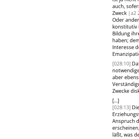
auch, sofe
Zweck
|
a2
Oder anders
konstitutiv
Bildung ihr
haben; dem
Interesse d
Emanzipati
[028:10]
Daf
notwendige
aber ebenso
Verständig
Zwecke disk
[…]
[028:13]
Di
Erziehungs
Anspruch d
erscheinen,
läßt, was 