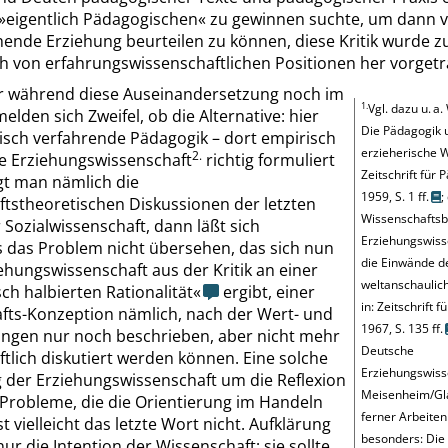
»
eigentlich Pädagogischen
«
zu gewinnen suchte, um dann v
hende Erziehung beurteilen zu können, diese Kritik wurde 
h von erfahrungswissenschaftlichen Positionen her vorgetr
r während diese Auseinandersetzung noch im
1.
Vgl. dazu u. a.
melden sich Zweifel, ob die Alternative: hier
Die Pädagogik 
sch verfahrende Pädagogik – dort empirisch
erzieherische Wi
2.
e Erziehungswissenschaft
richtig formuliert
Zeitschrift für 
gt man nämlich die
1959, S. 1 ff.
;
ftstheoretischen Diskussionen der letzten
Wissenschaftsbe
r Sozialwissenschaft, dann läßt sich
Erziehungswiss
 das Problem nicht übersehen, das sich nun
die Einwände d
iehungswissenschaft aus der Kritik an einer
weltanschaulic
isch halbierten Rationalität
«
ergibt, einer
in: Zeitschrift f
fts-Konzeption nämlich, nach der Wert- und
1967, S. 135 ff.
ungen nur noch beschrieben, aber nicht mehr
Deutsche
tlich diskutiert werden können. Eine solche
Erziehungswiss
 der Erziehungswissenschaft um die Reflexion
Meisenheim/Gl
 Probleme, die die Orientierung im Handeln
ferner Arbeite
st vielleicht das letzte Wort nicht. Aufklärung
besonders:
Die 
 nur die Intention der Wissenschaft; sie sollte