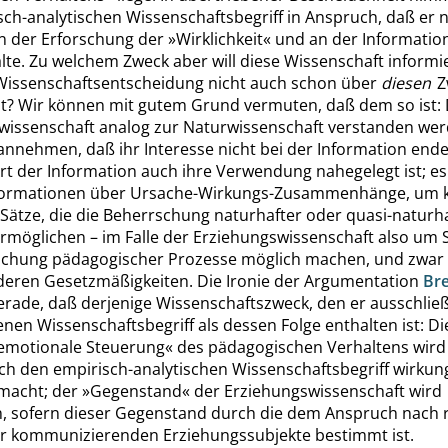
ch-analytischen Wissenschaftsbegriff in Anspruch, daß er 
an der Erforschung der
»
Wirklichkeit
«
und an der Informatio
lte. Zu welchem Zweck aber will diese Wissenschaft informie
issenschaftsentscheidung nicht auch schon über
diesen
Z
? Wir können mit gutem Grund vermuten, daß dem so ist: 
wissenschaft analog zur Na
turwissenschaft verstanden werd
annehmen, daß ihr Interesse nicht bei der Information end
rt der Information auch ihre Verwendung nahegelegt ist; es
formationen über Ursache-Wirkungs-Zusammenhänge, um k
Sätze, die die Beherrschung naturhafter oder quasi-naturh
möglichen – im Falle der Erziehungswissenschaft also um S
schung pädagogischer Prozesse möglich machen, und zwar
n deren Gesetzmäßigkeiten. Die Ironie der Argumentation
Bre
rade, daß derjenige Wissenschaftszweck, den er ausschließe
nen Wissenschaftsbegriff als dessen Folge enthalten ist: Di
emotionale Steuerung
«
des pädagogischen Verhaltens wird
ch den empirisch-analytischen Wissenschaftsbegriff wirkung
macht; der
»
Gegenstand
«
der Erziehungswissenschaft wird
n, sofern dieser Gegenstand durch die dem Anspruch nach r
r kommunizierenden Erziehungssubjekte bestimmt ist.