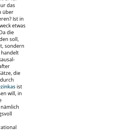
nur das
n über
ren? Ist in
weck etwas
Da die
en soll,
et, sondern
 handelt
ausal-
after
ätze, die
 durch
zinkas
ist
n will, in
e
 nämlich
svoll
ational