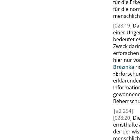
für die Erk
für die no
menschlich
[028:19]
Da
einer Unge
bedeutet es
Zweck dari
erforschen
hier nur vo
Brezinka
ri
»
Erforschun
erklärenden
Informatio
gewonnenen
Beherrschun
|
a2
254|
[028:20]
Di
ernsthafte 
der der wis
menschlich