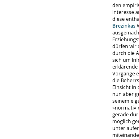
den empiris
Interesse 
diese entha
Brezinkas
W
ausgemacht
Erziehungs
dürfen wir 
durch die A
sich um In
erklärende 
Vorgänge er
die Beherr
Einsicht i
nun aber ge
seinem eige
»
normativ-
gerade dur
möglich ge
unterlaufe
miteinande