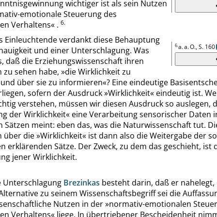
enntnisgewinnung wichtiger ist als sein Nutzen
rmativ-emotionale Steuerung des
6.
en Verhaltens
«
.
s Einleuchtende verdankt diese Behauptung
6.
a. a. O.,
S. 160
nauigkeit und einer Unterschlagung. Was
, daß die Erziehungswissenschaft ihren
n zu sehen habe,
»
die Wirklichkeit zu
 und über sie zu informieren
«
? Eine eindeutige Basisentsch
rliegen, sofern der Ausdruck
»
Wirklichkeit
«
eindeutig ist. W
chtig verstehen, müssen wir diesen Ausdruck so auslegen, 
g der Wirklichkeit
«
eine Verarbeitung sensorischer Daten i
 Sätzen meint: eben das, was die Naturwissenschaft tut. Di
n über die
»
Wirklichkeit
«
ist dann also die Weitergabe der so
 erklärenden Sätze. Der Zweck, zu dem das geschieht, ist 
g jener Wirklichkeit.
e Unterschlagung
Brezinkas
besteht darin, daß er nahelegt, 
Alternative zu seinem Wissenschaftsbegriff sei die Auffassu
senschaftliche Nutzen in der
»
normativ-emotionalen Steue
en Verhaltens
«
liege. In übertriebener Bescheidenheit nimm