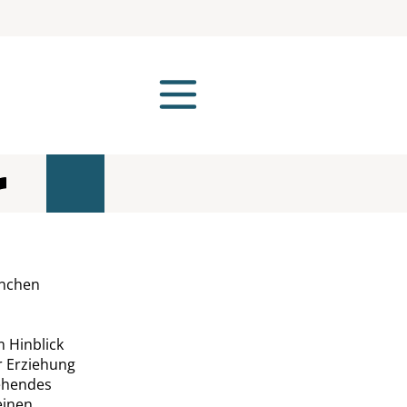
ünchen
m Hinblick
r Erziehung
tehendes
einen