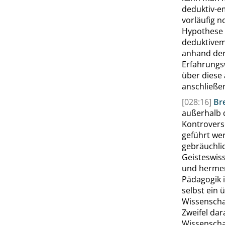
deduktiv-e
vorläufig 
Hypothese 
deduktivem 
anhand der
Erfahrungs
über diese
anschließe
[028:16]
Br
außerhalb 
Kontrovers
geführt wer
gebräuchli
Geisteswis
und herme
Pädagogik i
selbst ein 
Wissenscha
Zweifel da
Wissenschaf