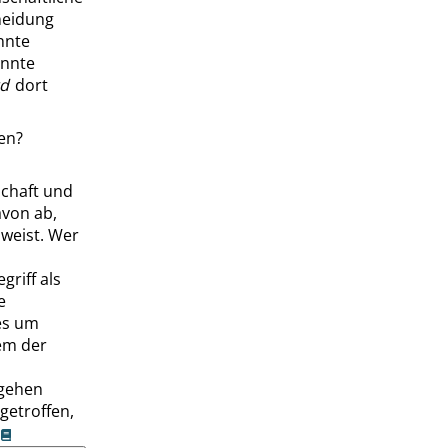
heidung
nnte
nnte
rd
dort
en?
schaft und
avon ab,
weist. Wer
riff als
e
es um
em der
sgehen
getroffen,