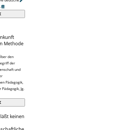
Die
deutsche
.
inkunft
hen Methode
 Über den
griff der
enschaft und
er
hen Pädagogik,
ür Pädagogik, Jg.
läßt keinen
nschaftliche