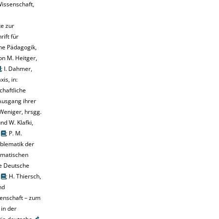
Wissenschaft,
e zur
rift für
he Pädagogik,
von M.
Heitger
,
;
I.
Dahmer
,
is, in:
chaftliche
usgang ihrer
Weniger, hrsgg.
nd W.
Klafki
,
;
P. M.
oblematik der
ematischen
ie Deutsche
;
H.
Thiersch
,
nd
enschaft – zum
in der