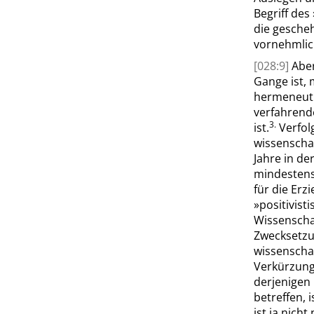
Begriff des
die gesche
vornehmlic
[028:9]
Abe
Gange ist, 
hermeneuti
verfahrend
3.
ist.
Verfol
wissenscha
Jahre in de
mindestens
für die Erz
»
positivist
Wissenscha
Zweck
setz
wissenschaf
Verkürzung
derjenigen
betreffen, i
ist ja nicht