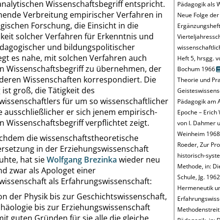
nalytischen Wissenschaftsbegriff entspricht.
Pädagogik als 
ende Verbreitung empirischer Verfahren in
Neue Folge der
ischen Forschung, die Einsicht in die
Ergänzungsheft
keit solcher Verfahren für Erkenntnis und
Vierteljahressch
dagogischer und bildungspolitischer
wissenschaftlic
egt es nahe, mit solchen Verfahren auch
Heft 5, hrsgg. 
en Wissenschaftsbegriff zu übernehmen, der
Bochum 1966
nderen Wissenschaften korrespondiert. Die
Theorie und Prax
ist groß, die Tätigkeit des
Geisteswissens
issenschaftlers für um so wissenschaftlicher
Pädagogik am A
je ausschließlicher er sich jenem empirisch-
Epoche – Erich 
n Wissenschaftsbegriff verpflichtet zeigt.
von I.
Dahmer
u
Weinheim 1968
chdem die wissenschaftstheoretische
Roeder
, Zur Pr
rsetzung in der Erziehungswissenschaft
historisch-syst
ruhte, hat sie
Wolfgang Brezinka
wieder neu
Methode, in: D
nd zwar als Apologet einer
Schule, Jg. 1962
wissenschaft als Erfahrungswissenschaft:
Hermeneutik u
on der Physik bis zur Geschichtswissenschaft
,
Erfahrungswiss
chäologie bis zur Erziehungswissenschaft
Methodenstreit 
t guten Gründen für sie alle die gleiche