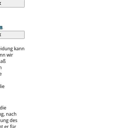
.
eidung kann
enn wir
daß
n
e
die
die
ng, nach
rung des
t er für