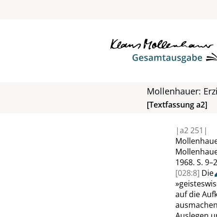
Mollenhauer: Er
[Textfassung a2]
|
a2
251|
Mollenhaue
Mollenhaue
1968.
S. 9–
[028:8]
Die
»
geisteswi
auf die Auf
ausmachen.
Auslegen u