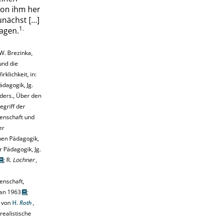
on ihm her
zunächst
[…]
1.
agen.
W.
Brezinka
,
und die
rklichkeit, in:
Pädagogik, Jg.
ders.
, Über den
griff der
enschaft und
er
hen Pädagogik,
ür Pädagogik, Jg.
;
R.
Lochner
,
enschaft,
an 1963
;
n von
H.
Roth
,
realistische