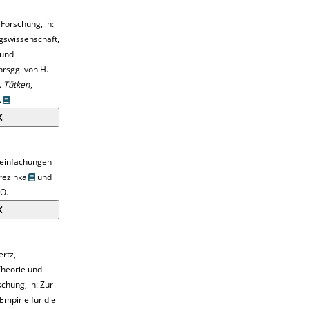
r
Forschung, in:
gswissenschaft,
 und
hrsgg. von H.
.
Tütken
,
.
reinfachungen
rezinka
und
 O.
ertz
,
heorie und
chung, in: Zur
mpirie für die