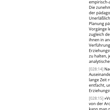
empirisch-a
Die zunehm
der pädagog
Unerläßlich
Planung pä
Vorgänge l
zugleich d
ihnen in a
Verführung 
Erziehungsw
zu halten, 
analytische
[028:14]
Na
Auseinande
lange Zeit 
entfacht, u
Erziehungs
[028:15]
»
V
von der Ar
kann man mi