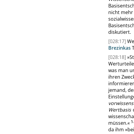
Basisentsch
nicht mehr 
sozialwisse
Basisentsc
diskutiert.
[028:17]
We
Brezinkas
T
[028:18]
»
S
Werturteile
was man un
ihren Zweck
in
formieren
jemand, der
Einstellun
vorwissens
Wertbasis
d
wissenscha
5.
müssen.
«
da ihm
»
be