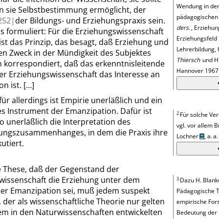
Wendung in de
rn sie Selbstbestimmung ermöglicht, der
pädagogischen 
252|
der Bildungs- und Erziehungspraxis sein.
ders.
, Erziehun
 formuliert: Für die Erziehungswissenschaft
Erziehungsfeld
 ist das Prinzip, das besagt, daß Erziehung und
Lehrerbildung, 
en Zweck in der Mündigkeit des Subjektes
Thiersch
und H
 korrespondiert, daß das erkenntnisleitende
Hannover 1967
er Erziehungswissenschaft das Interesse an
on ist.
[…]
ür allerdings ist Empirie unerläßlich und ein
s Instrument der Emanzipation. Dafür ist
2.
Für solche Ve
 unerläßlich die Interpretation des
vgl. vor allem
B
ungszusammenhanges, in dem die Praxis ihre
Lochner
, a. a.
utiert.
e These, daß der Gegenstand der
wissenschaft die Erziehung unter dem
3.
Dazu
H.
Blank
er Emanzipation sei, muß jedem suspekt
Pädagogische T
 der als wissenschaftliche Theorie nur gelten
empirische Fors
dem in den Naturwissenschaften entwickelten
Bedeutung der E