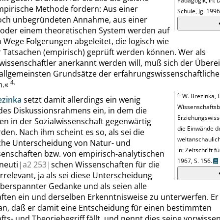
Pädagogik, in: 
mpirische Methode fordern: Aus einer
Schule, Jg. 1996
noch unbegründeten Annahme, aus einer
oder einem theoretischen System werden auf
Wege Folgerungen abgeleitet, die logisch wie
 Tatsachen (empirisch) geprüft werden können. Wer als
wissenschaftler anerkannt werden will, muß sich der Übere
 allgemeinsten Grundsätze der erfahrungswissenschaftlic
4.
n.
«
4.
W.
Brezinka
,
ezinka
setzt damit allerdings ein wenig
Wissenschaftsbe
des Diskussionsrahmens ein, in dem die
Erziehungswiss
en in der Sozialwissenschaft gegenwärtig
die Einwände d
den. Nach ihm scheint es so, als sei die
weltanschaulic
che Unterscheidung von Natur- und
in: Zeitschrift f
senschaften bzw. von empirisch-analytischen
1967,
S. 156
.
neuti
|
a2
253|
schen Wissenschaften für die
rrelevant, ja als sei diese Unterscheidung
überspannter Gedanke und als seien alle
ften ein und derselben Erkenntnisweise zu unterwerfen. Er 
ran, daß er damit eine Entscheidung für einen bestimmten
ts- und Theoriebegriff fällt, und nennt dies seine vorwisse