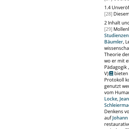
1.4
Unveröf
[28]
Diesem
2
Inhalt un
[29]
Mollen
Studienzen
Bäumler
, 
wissenschaf
Theorie de
wo er mit e
Pädagogik
V
)
bieten 
Protokoll k
genutzt we
vom Huma
Locke
,
Jea
Schleierma
Denkens von
auf
Johann 
restaurativ