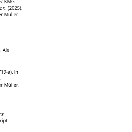
66; KMG
ion
. (2025).
r Müller.
. Als
9-a). In
.
r Müller.
rs
ript