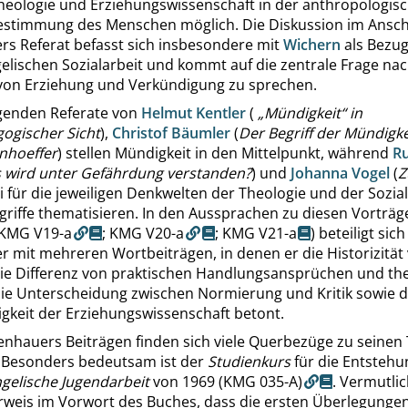
heologie und Erziehungswissenschaft in der anthropologis
estimmung des Menschen möglich. Die Diskussion im Ansch
rs Referat befasst sich insbesondere mit
Wichern
als Bezug
gelischen Sozialarbeit und kommt auf die zentrale Frage na
 von Erziehung und Verkündigung zu sprechen.
lgenden Referate von
Helmut Kentler
(
„
Mündigkeit
“
in
gogischer Sicht
),
Christof Bäumler
(
Der Begriff der Mündigke
onhoeffer
) stellen Mündigkeit in den Mittelpunkt, während
R
 wird unter Gefährdung verstanden?
) und
Johanna Vogel
(
Z
ei für die jeweiligen Denkwelten der Theologie und der Sozi
griffe thematisieren. In den Aussprachen zu diesen Vorträg
KMG V19-a
;
KMG V20-a
;
KMG V21-a
) beteiligt sich
 mit mehreren Wortbeiträgen, in denen er die Historizität
 die Differenz von praktischen Handlungsansprüchen und th
die Unterscheidung zwischen Normierung und Kritik sowie d
gkeit der Erziehungswissenschaft betont.
lenhauers Beiträgen finden sich viele Querbezüge zu seinen
t. Besonders bedeutsam ist der
Studienkurs
für die Entstehu
gelische Jugendarbeit
von 1969
(KMG 035-A)
. Vermutli
erweis im Vorwort des Buches, dass die ersten Überlegungen