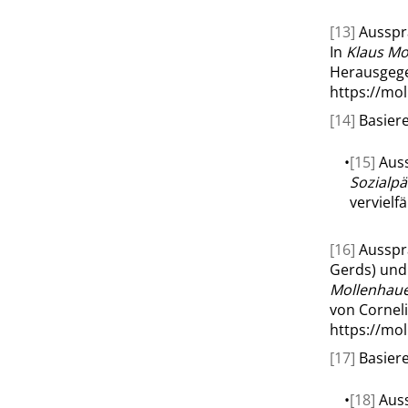
[13]
Ausspr
In
Klaus Mo
Herausgege
https://mo
[14]
Basiere
•
[15]
Auss
Sozialpä
vervielfäl
[16]
Ausspr
Gerds) un
Mollenhaue
von Corneli
https://mo
[17]
Basiere
•
[18]
Aus