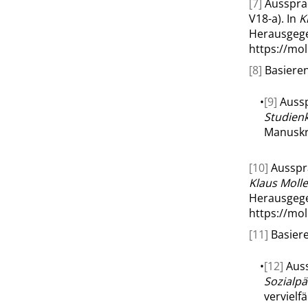
[7]
Ausspra
V18-a). In
K
Herausgege
https://mo
[8]
Basieren
•
[9]
Aussp
Studienk
Manuskri
[10]
Ausspr
Klaus Moll
Herausgege
https://mo
[11]
Basiere
•
[12]
Auss
Sozialpä
vervielfäl