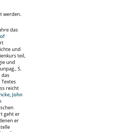
t werden.
ahre das
tof
rt
hichte und
nkurs teil,
gie und
 unpag.,
S.
r das
 Textes
ss reicht
ncke
,
John
h
ischen
t geht er
 denen er
telle