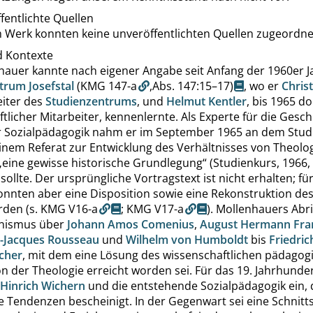
fentlichte Quellen
 Werk konnten keine unveröffentlichten Quellen zugeordne
d Kontexte
hauer kannte nach eigener Angabe seit Anfang der 1960er J
trum Josefstal
(KMG 147-a
,
Abs. 147:15–17
)
, wo er
Chris
Leiter des
Studienzentrums
, und
Helmut Kentler
, bis 1965 do
tlicher Mitarbeiter, kennenlernte. Als Experte für die Gesc
r Sozialpädagogik nahm er im September 1965 an dem Studie
inem Referat zur Entwicklung des Verhältnisses von Theolo
„
eine gewisse historische Grundlegung
“
(Studienkurs, 1966,
sollte. Der ursprüngliche Vortragstext ist nicht erhalten; fü
onnten aber eine Disposition sowie eine Rekonstruktion des
rden (s.
KMG V16-a
;
KMG V17-a
). Mollenhauers Abri
nismus über
Johann Amos Comenius
,
August Hermann Fra
n-Jacques Rousseau
und
Wilhelm von Humboldt
bis
Friedric
cher
, mit dem eine Lösung des wissenschaftlichen pädagog
 der Theologie erreicht worden sei. Für das 19. Jahrhunder
Hinrich Wichern
und die entstehende Sozialpädagogik ein,
e Tendenzen bescheinigt. In der Gegenwart sei eine Schnitts