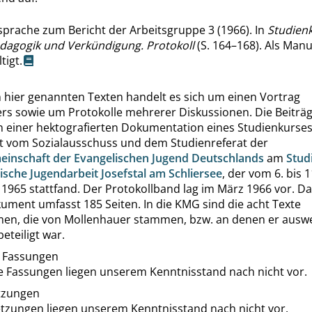
prache zum Bericht der Arbeitsgruppe 3 (1966). In
Studien
dagogik und Verkündigung. Protokoll
(S. 164–168). Als Manu
tigt.
n hier genannten Texten handelt es sich um einen Vortrag
rs sowie um Protokolle mehrerer Diskussionen. Die Beiträg
n einer hektografierten Dokumentation eines Studienkurses
et vom Sozialausschuss und dem Studienreferat der
einschaft der Evangelischen Jugend Deutschlands
am
Stud
ische Jugendarbeit Josefstal am Schliersee
, der vom 6. bis 1
1965 stattfand. Der Protokollband lag im März 1966 vor. D
ment umfasst 185 Seiten. In die KMG sind die acht Texte
n, die von Mollenhauer stammen, bzw. an denen er auswei
eteiligt war.
 Fassungen
e Fassungen liegen unserem Kenntnisstand nach nicht vor.
tzungen
tzungen liegen unserem Kenntnisstand nach nicht vor.