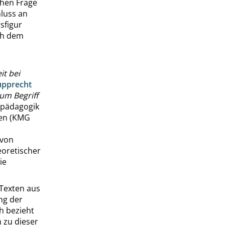
chen Frage
luss an
sfigur
ch dem
it bei
upprecht
um Begriff
alpädagogik
en (
KMG
 von
eoretischer
ie
 Texten aus
ng der
ch bezieht
 zu dieser