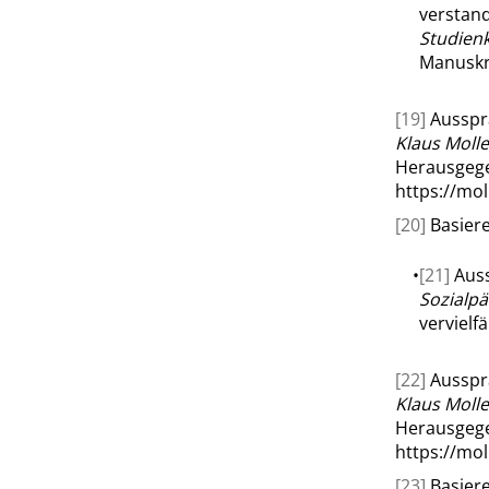
verstan
Studienk
Manuskri
[19]
Ausspr
Klaus Moll
Herausgege
https://mo
[20]
Basiere
•
[21]
Auss
Sozialpä
vervielfäl
[22]
Ausspr
Klaus Moll
Herausgege
https://mo
[23]
Basiere