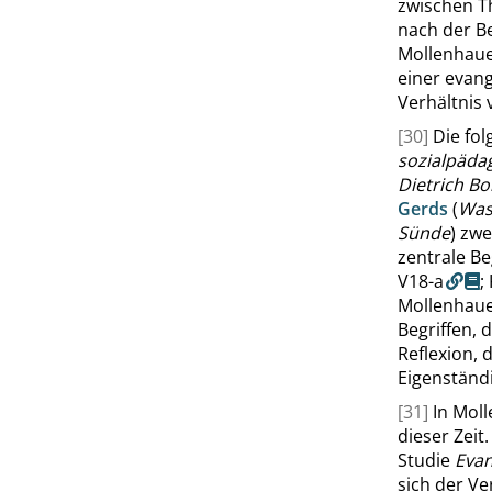
zwischen T
nach der B
Mollenhaue
einer evan
Verhältnis
[30]
Die fo
sozialpäda
Dietrich B
Gerds
(
Was
Sünde
) zw
zentrale Be
V18-a
;
Mollenhauer
Begriffen,
Reflexion, 
Eigenständi
[31]
In Mol
dieser Zei
Studie
Evan
sich der V