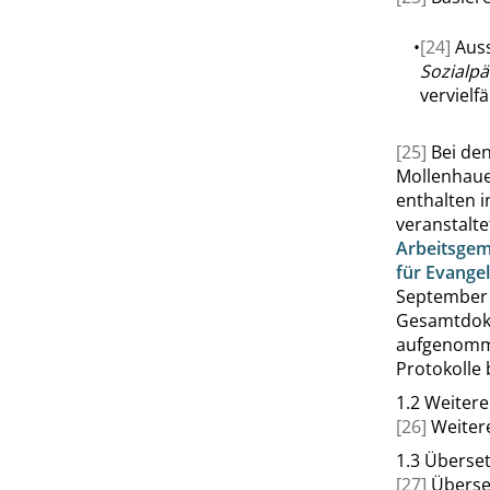
•
[24]
Auss
Sozialpä
vervielfäl
[25]
Bei de
Mollenhaue
enthalten i
veranstalt
Arbeitsgem
für Evangel
September 
Gesamtdoku
aufgenomme
Protokolle b
1.2
Weitere
[26]
Weiter
1.3
Überse
[27]
Überse