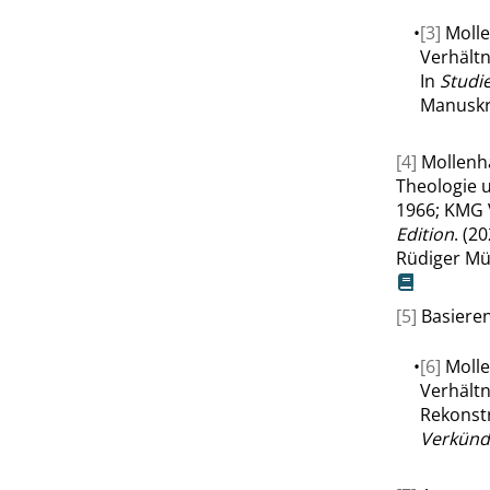
•
[3]
Molle
Verhältn
In
Studi
Manuskri
[4]
Mollenha
Theologie u
1966; KMG 
Edition
. (2
Rüdiger Mü
[5]
Basieren
•
[6]
Molle
Verhältn
Rekonstr
Verkündi