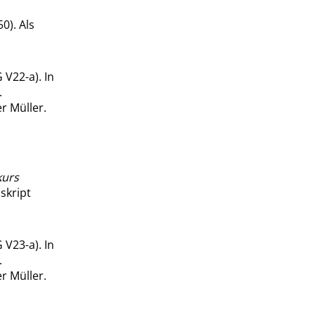
0). Als
V22-a). In
.
r Müller.
kurs
skript
V23-a). In
.
r Müller.