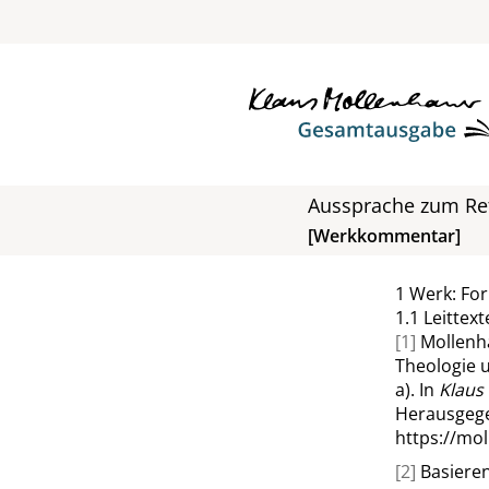
Aussprache zum Ref
[Werkkommentar]
1
Werk: Fo
1.1
Leittext
[1]
Mollenha
Theologie u
a). In
Klaus
Herausgege
https://mo
[2]
Basieren