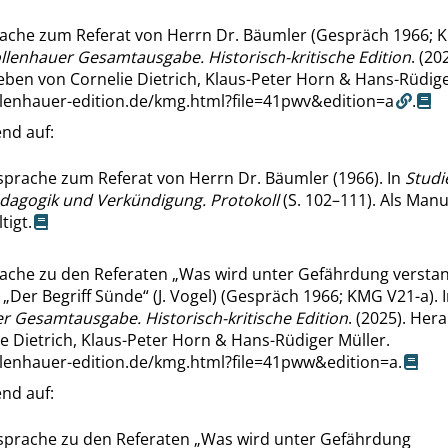
ache zum Referat von Herrn Dr. Bäumler (Gespräch 1966; K
llenhauer Gesamtausgabe. Historisch-kritische Edition
. (20
ben von Cornelie Dietrich, Klaus-Peter Horn & Hans-Rüdige
llenhauer-edition.de/kmg.html?file=41pwv&edition=a
.
nd auf:
prache zum Referat von Herrn Dr. Bäumler (1966). In
Studi
dagogik und Verkündigung. Protokoll
(S. 102–111). Als Manu
tigt.
ache zu den Referaten
„
Was wird unter Gefährdung versta
d
„
Der Begriff Sünde
“
(J. Vogel) (Gespräch 1966; KMG V21-a). 
r Gesamtausgabe. Historisch-kritische Edition
. (2025). He
e Dietrich, Klaus-Peter Horn & Hans-Rüdiger Müller.
llenhauer-edition.de/kmg.html?file=41pww&edition=a
.
nd auf:
sprache zu den Referaten
„
Was wird unter Gefährdung