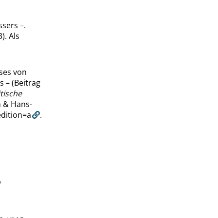
sers –.
). Als
ses von
 – (Beitrag
tische
n & Hans-
edition=a
.