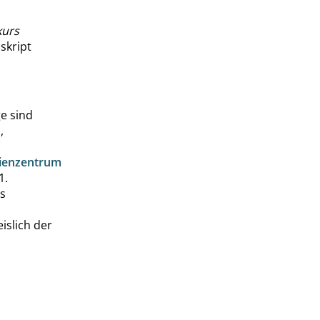
kurs
skript
e sind
,
ienzentrum
1.
as
slich der