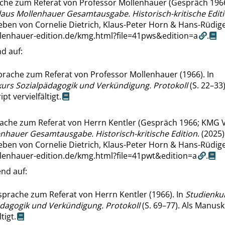
che zum Referat von Professor Mollenhauer (Gespräch 19
laus Mollenhauer Gesamtausgabe. Historisch-kritische Edit
ben von Cornelie Dietrich, Klaus-Peter Horn & Hans-Rüdige
llenhauer-edition.de/kmg.html?file=41pws&edition=a
.
d auf:
rache zum Referat von Professor Mollenhauer (1966). In
urs Sozialpädagogik und Verkündigung. Protokoll
(S. 22–33)
pt vervielfältigt.
ache zum Referat von Herrn Kentler (Gespräch 1966; KMG V1
enhauer Gesamtausgabe. Historisch-kritische Edition
. (2025)
ben von Cornelie Dietrich, Klaus-Peter Horn & Hans-Rüdige
llenhauer-edition.de/kmg.html?file=41pwt&edition=a
.
nd auf:
prache zum Referat von Herrn Kentler (1966). In
Studienku
dagogik und Verkündigung. Protokoll
(S. 69–77). Als Manusk
tigt.