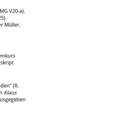
MG V20-a).
25).
r Müller.
enkurs
skript
nden
“
(R.
In
Klaus
rausgegeben