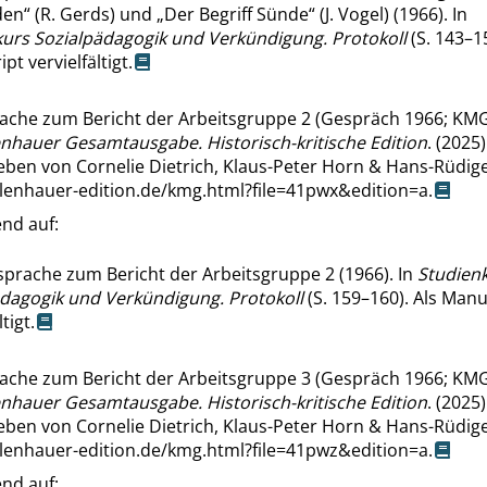
den
“
(R. Gerds) und
„
Der Begriff Sünde
“
(J. Vogel) (1966). In
urs Sozialpädagogik und Verkündigung. Protokoll
(S. 143–15
pt vervielfältigt.
ache zum Bericht der Arbeitsgruppe 2 (Gespräch 1966; KMG 
enhauer Gesamtausgabe. Historisch-kritische Edition
. (2025)
ben von Cornelie Dietrich, Klaus-Peter Horn & Hans-Rüdige
llenhauer-edition.de/kmg.html?file=41pwx&edition=a
.
nd auf:
prache zum Bericht der Arbeitsgruppe 2 (1966). In
Studien
dagogik und Verkündigung. Protokoll
(S. 159–160). Als Manu
tigt.
ache zum Bericht der Arbeitsgruppe 3 (Gespräch 1966; KMG 
enhauer Gesamtausgabe. Historisch-kritische Edition
. (2025)
ben von Cornelie Dietrich, Klaus-Peter Horn & Hans-Rüdige
llenhauer-edition.de/kmg.html?file=41pwz&edition=a
.
nd auf: