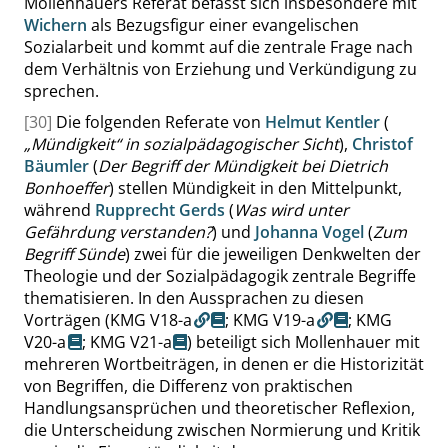
Mollenhauers Referat befasst sich insbesondere mit
Wichern
als Bezugsfigur einer evangelischen
Sozialarbeit und kommt auf die zentrale Frage nach
dem Verhältnis von Erziehung und Verkündigung zu
sprechen.
[30]
Die folgenden Referate von
Helmut Kentler
(
„
Mündigkeit
“
in sozialpädagogischer Sicht
),
Christof
Bäumler
(
Der Begriff der Mündigkeit bei Dietrich
Bonhoeffer
) stellen Mündigkeit in den Mittelpunkt,
während
Rupprecht Gerds
(
Was wird unter
Gefährdung verstanden?
) und
Johanna Vogel
(
Zum
Begriff Sünde
) zwei für die jeweiligen Denkwelten der
Theologie und der Sozialpädagogik zentrale Begriffe
thematisieren. In den Aussprachen zu diesen
Vorträgen (
KMG V18-a
;
KMG V19-a
;
KMG
V20-a
;
KMG V21-a
) beteiligt sich Mollenhauer mit
mehreren Wortbeiträgen, in denen er die Historizität
von Begriffen, die Differenz von praktischen
Handlungsansprüchen und theoretischer Reflexion,
die Unterscheidung zwischen Normierung und Kritik