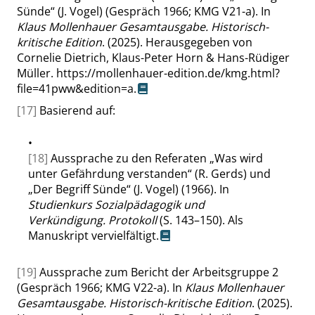
Sünde
“
(J. Vogel) (Gespräch 1966; KMG V21-a). In
Klaus Mollenhauer Gesamtausgabe. Historisch-
kritische Edition
. (2025). Herausgegeben von
Cornelie Dietrich, Klaus-Peter Horn & Hans-Rüdiger
Müller.
https://mollenhauer-edition.de/kmg.html?
file=41pww&edition=a
.
[17]
Basierend auf:
•
[18]
Aussprache zu den Referaten
„
Was wird
unter Gefährdung verstanden
“
(R. Gerds) und
„
Der Begriff Sünde
“
(J. Vogel) (1966). In
Studienkurs Sozialpädagogik und
Verkündigung. Protokoll
(S. 143–150). Als
Manuskript vervielfältigt.
[19]
Aussprache zum Bericht der Arbeitsgruppe 2
(Gespräch 1966; KMG V22-a). In
Klaus Mollenhauer
Gesamtausgabe. Historisch-kritische Edition
. (2025).