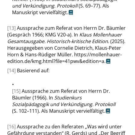
und Verkündigung. Protokoll
(S. 69–77). Als
Manuskript vervielfältigt.
[13]
Aussprache zum Referat von Herrn Dr. Bäumler
(Gespräch 1966; KMG V20-a). In
Klaus Mollenhauer
Gesamtausgabe. Historisch-kritische Edition
. (2025).
Herausgegeben von Cornelie Dietrich, Klaus-Peter
Horn & Hans-Rüdiger Müller.
https://mollenhauer-
edition.de/kmg.html?file=41pwv&edition=a
.
[14]
Basierend auf:
•
[15]
Aussprache zum Referat von Herrn Dr.
Bäumler (1966). In
Studienkurs
Sozialpädagogik und Verkündigung. Protokoll
(S. 102–111). Als Manuskript vervielfältigt.
[16]
Aussprache zu den Referaten
„
Was wird unter
Gefährdung verstanden
“
(R. Gerds) und
„
Der Begriff