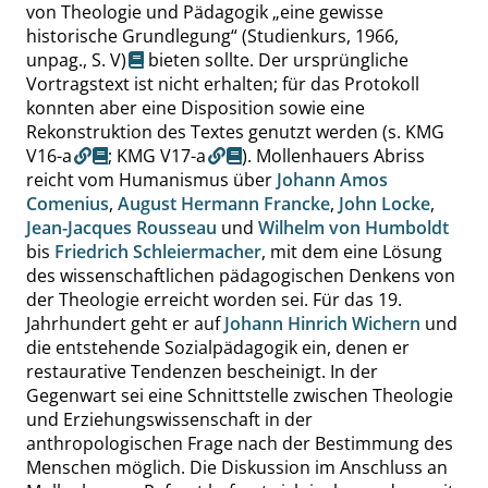
von Theologie und Pädagogik
„
eine gewisse
historische Grundlegung
“
(Studienkurs, 1966,
unpag.,
S. V
)
bieten sollte. Der ursprüngliche
Vortragstext ist nicht erhalten; für das Protokoll
konnten aber eine Disposition sowie eine
Rekonstruktion des Textes genutzt werden (s.
KMG
V16-a
;
KMG V17-a
). Mollenhauers Abriss
reicht vom Humanismus über
Johann Amos
Comenius
,
August Hermann Francke
,
John Locke
,
Jean-Jacques Rousseau
und
Wilhelm von Humboldt
bis
Friedrich Schleiermacher
, mit dem eine Lösung
des wissenschaftlichen pädagogischen Denkens von
der Theologie erreicht worden sei. Für das 19.
Jahrhundert geht er auf
Johann Hinrich Wichern
und
die entstehende Sozialpädagogik ein, denen er
restaurative Tendenzen bescheinigt. In der
Gegenwart sei eine Schnittstelle zwischen Theologie
und Erziehungswissenschaft in der
anthropologischen Frage nach der Bestimmung des
Menschen möglich. Die Diskussion im Anschluss an