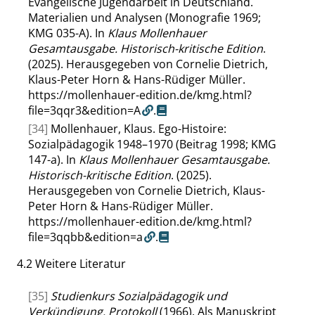
Evangelische Jugendarbeit in Deutschland.
Materialien und Analysen (Monografie 1969;
KMG 035-A). In
Klaus Mollenhauer
Gesamtausgabe. Historisch-kritische Edition
.
(2025). Herausgegeben von Cornelie Dietrich,
Klaus-Peter Horn & Hans-Rüdiger Müller.
https://mollenhauer-edition.de/kmg.html?
file=3qqr3&edition=A
.
[34]
Mollenhauer, Klaus. Ego-Histoire:
Sozialpädagogik 1948–1970 (Beitrag 1998; KMG
147-a). In
Klaus Mollenhauer Gesamtausgabe.
Historisch-kritische Edition
. (2025).
Herausgegeben von Cornelie Dietrich, Klaus-
Peter Horn & Hans-Rüdiger Müller.
https://mollenhauer-edition.de/kmg.html?
file=3qqbb&edition=a
.
4.2
Weitere Literatur
[35]
Studienkurs Sozialpädagogik und
Verkündigung. Protokoll
(1966). Als Manuskript