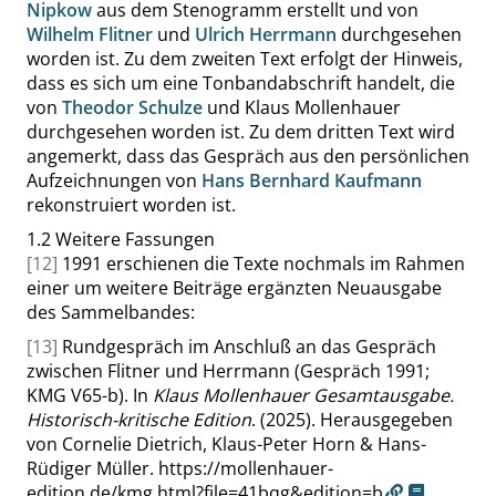
Nipkow
aus dem Stenogramm erstellt und von
Wilhelm Flitner
und
Ulrich Herrmann
durchgesehen
worden ist. Zu dem zweiten Text erfolgt der Hinweis,
dass es sich um eine Tonbandabschrift handelt, die
von
Theodor Schulze
und Klaus Mollenhauer
durchgesehen worden ist. Zu dem dritten Text wird
angemerkt, dass das Gespräch aus den persönlichen
Aufzeichnungen von
Hans Bernhard Kaufmann
rekonstruiert worden ist.
1.2
Weitere Fassungen
[12]
1991 erschienen die Texte nochmals im Rahmen
einer um weitere Beiträge ergänzten Neuausgabe
des Sammelbandes:
[13]
Rundgespräch im Anschluß an das Gespräch
zwischen Flitner und Herrmann (Gespräch 1991;
KMG V65-b). In
Klaus Mollenhauer Gesamtausgabe.
Historisch-kritische Edition
. (2025). Herausgegeben
von Cornelie Dietrich, Klaus-Peter Horn & Hans-
Rüdiger Müller.
https://mollenhauer-
edition.de/kmg.html?file=41bqg&edition=b
.