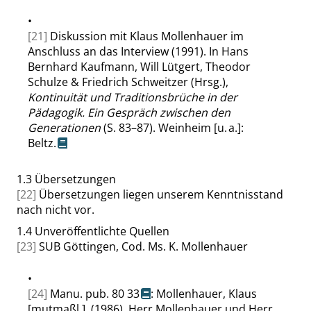
•
[21]
Diskussion mit Klaus Mollenhauer im
Anschluss an das Interview (1991). In Hans
Bernhard Kaufmann, Will Lütgert, Theodor
Schulze & Friedrich Schweitzer (Hrsg.),
Kontinuität und Traditionsbrüche in der
Pädagogik. Ein Gespräch zwischen den
Generationen
(S. 83–87). Weinheim [u. a.]:
Beltz.
1.3
Übersetzungen
[22]
Übersetzungen liegen unserem Kenntnisstand
nach nicht vor.
1.4
Unveröffentlichte Quellen
[23]
SUB Göttingen, Cod. Ms. K. Mollenhauer
•
[24]
Manu. pub. 80 33
: Mollenhauer, Klaus
[mutmaßl.], (1986). Herr Mollenhauer und Herr