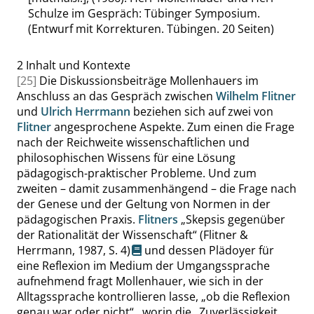
Schulze im Gespräch: Tübinger Symposium.
(Entwurf mit Korrekturen. Tübingen. 20 Seiten)
2
Inhalt und Kontexte
[25]
Die Diskussionsbeiträge Mollenhauers im
Anschluss an das Gespräch zwischen
Wilhelm Flitner
und
Ulrich Herrmann
beziehen sich auf zwei von
Flitner
angesprochene Aspekte. Zum einen die Frage
nach der Reichweite wissenschaftlichen und
philosophischen Wissens für eine Lösung
pädagogisch-praktischer Probleme. Und zum
zweiten – damit zusammenhängend – die Frage nach
der Genese und der Geltung von Normen in der
pädagogischen Praxis.
Flitners
„
Skepsis gegenüber
der Rationalität der Wissenschaft
“
(Flitner &
Herrmann, 1987,
S. 4
)
und dessen Plädoyer für
eine Reflexion im Medium der Umgangssprache
aufnehmend fragt Mollenhauer, wie sich in der
Alltagssprache kontrollieren lasse,
„
ob die Reflexion
genau war oder nicht
“
, worin die
„
Zuverlässigkeit