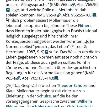
unserer Alltagssprache
“
(KMG V65-a
,
Abs. V65:90
)
liege, und welche Rolle die Metaphern dabei
spielen könnten
(KMG V65-a
,
Abs. V65:55–160
)
.
Ähnlich problematisiert Mollenhauer die
lebensphilosophisch begründete These
Flitners
,
dass Normen in der pädagogischen Praxis rational
lediglich ausgelegt und hinsichtlich ihrer
Konsequenzen aufgeklärt werden könnten,
„
[d]ie
Normen selbst
“
jedoch
„
das Leben
“
(Flitner &
Herrmann, 1987,
S. 9
)
stifte. Das Wissen um die im
Leben gegebenen Normen entlaste noch nicht von
der Frage, ob diese auch gelten sollten. Für ihn
könne es
„
nur ein Gespräch über die sprachlichen
Regelungen für die Normdiskussion geben
“
(KMG
V65-a
,
Abs. V65:135–143
)
.
[26]
Das Gespräch zwischen
Theodor Schulze
und
Klaus Mollenhauer beginnt mit einer kurzen
Einleitung, in der
Schulze
, auf die beiden
vorangegangenen Gespräche zwischen
Wilhelm
Flitner
und
Ulrich Herrmann
bzw.
Otto Friedrich