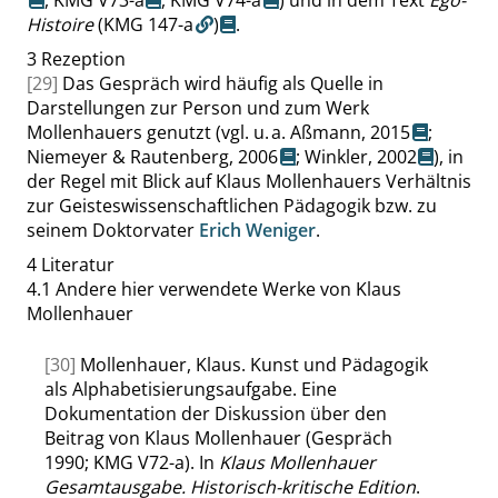
,
KMG V73-a
,
KMG V74-a
) und in dem Text
Ego-
Histoire
(KMG 147-a
)
.
3
Rezeption
[29]
Das Gespräch wird häufig als Quelle in
Darstellungen zur Person und zum Werk
Mollenhauers genutzt (vgl. u. a.
Aßmann, 2015
;
Niemeyer & Rautenberg, 2006
;
Winkler, 2002
), in
der Regel mit Blick auf Klaus Mollenhauers Verhältnis
zur Geisteswissenschaftlichen Pädagogik bzw. zu
seinem Doktorvater
Erich Weniger
.
4
Literatur
4.1
Andere hier verwendete Werke von Klaus
Mollenhauer
[30]
Mollenhauer, Klaus. Kunst und Pädagogik
als Alphabetisierungsaufgabe. Eine
Dokumentation der Diskussion über den
Beitrag von Klaus Mollenhauer (Gespräch
1990; KMG V72-a). In
Klaus Mollenhauer
Gesamtausgabe. Historisch-kritische Edition
.