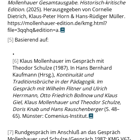
Mollenhauer Gesamtausgabe. Historisch-kritische
Edition
. (2025). Herausgegeben von Cornelie
Dietrich, Klaus-Peter Horn & Hans-Rüdiger Müller.
https://mollenhauer-edition.de/kmg.html?
file=3qqhq&edition=a
.
[5]
Basierend auf:
•
[6]
Klaus Mollenhauer im Gespräch mit
Theodor Schulze (1987). In Hans Bernhard
Kaufmann (Hrsg.),
Kontinuität und
Traditionsbrüche in der Pädagogik. Im
Gespräch mit Wilhelm Flitner und Ulrich
Herrmann, Otto Friedrich Bollnow und Klaus
Giel, Klaus Mollenhauer und Theodor Schulze,
Doris Knab und Hans Rauschenberger
(S. 48–
65). Münster: Comenius-Institut.
[7]
Rundgespräch im Anschluß an das Gespräch
Mollenhauer und Schulze (Gespräch 1987; KMG V67-