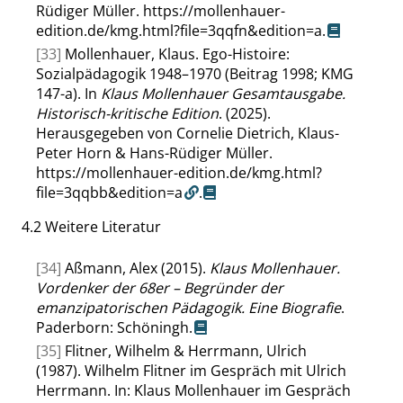
Rüdiger Müller.
https://mollenhauer-
edition.de/kmg.html?file=3qqfn&edition=a
.
[33]
Mollenhauer, Klaus. Ego-Histoire:
Sozialpädagogik 1948–1970 (Beitrag 1998; KMG
147-a). In
Klaus Mollenhauer Gesamtausgabe.
Historisch-kritische Edition
. (2025).
Herausgegeben von Cornelie Dietrich, Klaus-
Peter Horn & Hans-Rüdiger Müller.
https://mollenhauer-edition.de/kmg.html?
file=3qqbb&edition=a
.
4.2
Weitere Literatur
[34]
Aßmann, Alex (2015).
Klaus Mollenhauer.
Vordenker der 68er – Begründer der
emanzipatorischen Pädagogik. Eine Biografie
.
Paderborn: Schöningh.
[35]
Flitner, Wilhelm & Herrmann, Ulrich
(1987). Wilhelm Flitner im Gespräch mit Ulrich
Herrmann. In: Klaus Mollenhauer im Gespräch