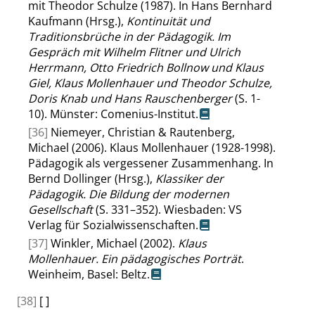
mit Theodor Schulze (1987). In Hans Bernhard
Kaufmann (Hrsg.),
Kontinuität und
Traditionsbrüche in der Pädagogik. Im
Gespräch mit Wilhelm Flitner und Ulrich
Herrmann, Otto Friedrich Bollnow und Klaus
Giel, Klaus Mollenhauer und Theodor Schulze,
Doris Knab und Hans Rauschenberger
(S. 1-
10). Münster: Comenius-Institut.
[36]
Niemeyer, Christian & Rautenberg,
Michael (2006). Klaus Mollenhauer (1928-1998).
Pädagogik als vergessener Zusammenhang. In
Bernd Dollinger (Hrsg.),
Klassiker der
Pädagogik. Die Bildung der modernen
Gesellschaft
(S. 331–352). Wiesbaden: VS
Verlag für Sozialwissenschaften.
[37]
Winkler, Michael (2002).
Klaus
Mollenhauer. Ein pädagogisches Porträt
.
Weinheim, Basel: Beltz.
[38]
[ ]