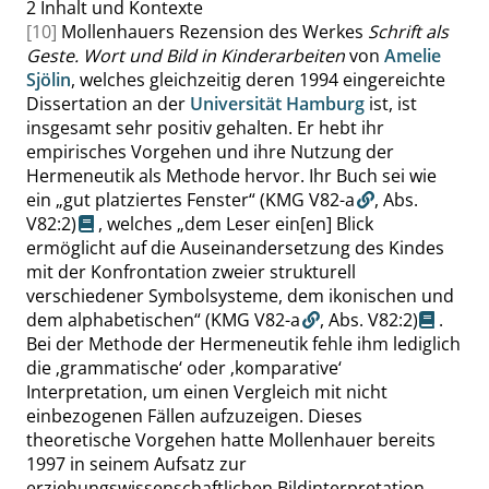
2
Inhalt und Kontexte
[10]
Mollenhauers Rezension des Werkes
Schrift als
Geste. Wort und Bild in Kinderarbeiten
von
Amelie
Sjölin
, welches gleichzeitig deren 1994 eingereichte
Dissertation an der
Universität Hamburg
ist, ist
insgesamt sehr positiv gehalten. Er hebt ihr
empirisches Vorgehen und ihre Nutzung der
Hermeneutik als Methode hervor. Ihr Buch sei wie
ein
„
gut platziertes Fenster
“
(KMG V82-a
,
Abs.
V82:2
)
, welches
„
dem Leser ein[en] Blick
ermöglicht auf die Auseinandersetzung des Kindes
mit der Konfrontation zweier strukturell
verschiedener Symbolsysteme, dem ikonischen und
dem alphabetischen
“
(KMG V82-a
,
Abs. V82:2
)
.
Bei der Methode der Hermeneutik fehle ihm lediglich
die
‚
grammatische
‘
oder
‚
komparative
‘
Interpretation, um einen Vergleich mit nicht
einbezogenen Fällen aufzuzeigen. Dieses
theoretische Vorgehen hatte Mollenhauer bereits
1997 in seinem Aufsatz zur
erziehungswissenschaftlichen Bildinterpretation