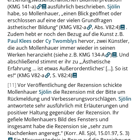
(KMG 141-a)
ausführlich beschrieben.
Sjölin
habe, so Mollenhauer,
„
einen Blick geöffnet oder
erschlossen auf eine der vielen Grundfragen
ästhetischer Bildung
“
(KMG V82-a
,
Abs. V82:4
)
.
Zudem hebt er noch den Bezug auf die Kunst z. B.
Paul Klees
oder
Cy Twomblys
hervor, zwei Künstler,
die auch Mollenhauer immer wieder in seinen
Werken heranzieht
(siehe z. B. KMG 134-A
)
. Und
abschließend stimmt er ihr zu
„
‚
Ästhetische
Erfahrung … ist etwas Außerordentliches
‘
[…]. So ist
es!
“
(KMG V82-a
,
S. V82:4
)
[11]
Vor Veröffentlichung der Rezension schickte
Mollenhauer
Sjölin
die Rezension mit der Bitte um
Rückmeldung und Verbesserungsvorschlägen.
Sjölin
antwortete sehr ausführlich mit Erläuterungen und
positiver Haltung gegenüber der Rezension. Ihr
gefiele Mollenhauers Bild des Fensters und
insgesamt habe die Rezension sie
„
sehr zum
Nachdenken angeregt.
“
(Korr. All. Sjöl, 15.01.97,
S. 3
)