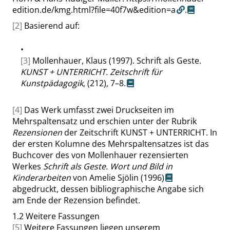
edition.de/kmg.html?file=40f7w&edition=a
.
[2]
Basierend auf:
•
[3]
Mollenhauer, Klaus (1997). Schrift als Geste.
KUNST + UNTERRICHT. Zeitschrift für
Kunstpädagogik
, (212), 7–8.
[4]
Das Werk umfasst zwei Druckseiten im
Mehrspaltensatz und erschien unter der Rubrik
Rezensionen
der Zeitschrift
KUNST + UNTERRICHT
. In
der ersten Kolumne des Mehrspaltensatzes ist das
Buchcover des von Mollenhauer rezensierten
Werkes
Schrift als Geste. Wort und Bild in
Kinderarbeiten
von Amelie Sjölin (1996)
abgedruckt, dessen bibliographische Angabe sich
am Ende der Rezension befindet.
1.2
Weitere Fassungen
[5]
Weitere Fassungen liegen unserem