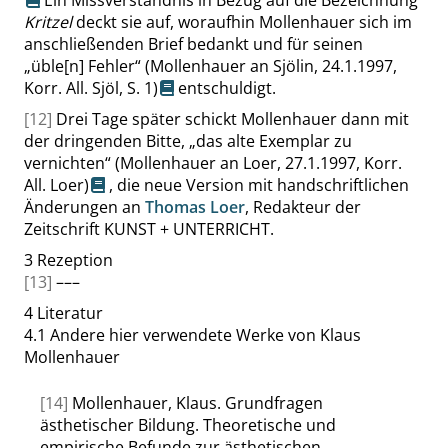
Ein Missverständnis in Bezug auf die Bezeichnung
Kritzel
deckt sie auf, woraufhin Mollenhauer sich im
anschließenden Brief bedankt und für seinen
„
üble[n] Fehler
“
(Mollenhauer an Sjölin, 24.1.1997,
Korr. All. Sjöl,
S. 1
)
entschuldigt.
[12]
Drei Tage später schickt Mollenhauer dann mit
der dringenden Bitte,
„
das alte Exemplar zu
vernichten
“
(Mollenhauer an Loer, 27.1.1997, Korr.
All. Loer)
, die neue Version mit handschriftlichen
Änderungen an
Thomas Loer
, Redakteur der
Zeitschrift
KUNST + UNTERRICHT
.
3
Rezeption
[13]
–––
4
Literatur
4.1
Andere hier verwendete Werke von Klaus
Mollenhauer
[14]
Mollenhauer, Klaus. Grundfragen
ästhetischer Bildung. Theoretische und
empirische Befunde zur ästhetischen