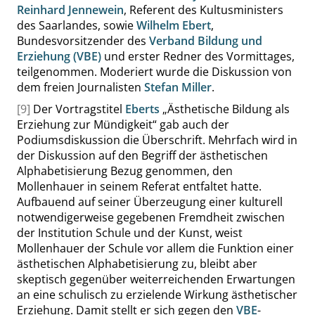
Reinhard Jennewein
, Referent des Kultusministers
des Saarlandes, sowie
Wilhelm Ebert
,
Bundesvorsitzender des
Verband Bildung und
Erziehung (VBE)
und erster Redner des Vormittages,
teilgenommen. Moderiert wurde die Diskussion von
dem freien Journalisten
Stefan Miller
.
[9]
Der Vortragstitel
Eberts
„
Ästhetische Bildung als
Erziehung zur Mündigkeit
“
gab auch der
Podiumsdiskussion die Überschrift. Mehrfach wird in
der Diskussion auf den Begriff der ästhetischen
Alphabetisierung Bezug genommen, den
Mollenhauer in seinem Referat entfaltet hatte.
Aufbauend auf seiner Überzeugung einer kulturell
notwendigerweise gegebenen Fremdheit zwischen
der Institution Schule und der Kunst, weist
Mollenhauer der Schule vor allem die Funktion einer
ästhetischen Alphabetisierung zu, bleibt aber
skeptisch gegenüber weiterreichenden Erwartungen
an eine schulisch zu erzielende Wirkung ästhetischer
Erziehung. Damit stellt er sich gegen den
VBE
-