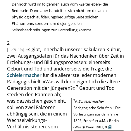
Dennoch wird im folgenden auch vom
»
Zeiterleben
«
die
Rede sein. Dann aber handelt es sich nicht um die auch
physiologisch aufklärungsbedürftige Seite solcher
Phänomene, sondern um diejenige, die in
Selbstbeschreibungen zur Darstellung kommt.
2
[129:15]
Es gibt, innerhalb unserer säkularen Kultur,
zwei Ausgangsdaten für das Nachdenken über Zeit in
Erziehungs- und Bildungsprozessen: einerseits
Geburt und Tod und andererseits die Frage, die
Schleiermacher
für die allererste jeder modernen
Pädagogik hielt:
»
Was will denn eigentlich die ältere
7
Generation mit der jüngeren?
«
Geburt und Tod
stecken den Rahmen ab;
was dazwischen geschieht,
7
F. Schleiermacher
,
soll von zwei Faktoren
Pädagogische Schriften I. Die
abhängig sein, die in einem
Vorlesungen aus dem Jahre
Wechselwirkungs-
1826, Frankfurt a.M. / Berlin
Verhältnis stehen: vom
(West)/ Wien 1983,
9
.