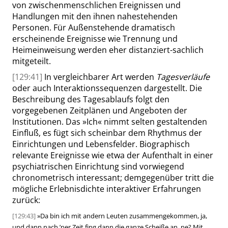
von zwischenmenschlichen Ereignissen und
Handlungen mit den ihnen nahestehenden
Personen. Für Außenstehende dramatisch
erscheinende Ereignisse wie Trennung und
Heimeinweisung werden eher distanziert-sachlich
mitgeteilt.
[129:41]
In vergleichbarer Art werden
Tagesverläufe
oder auch Interaktionssequenzen dargestellt. Die
Beschreibung des Tagesablaufs folgt den
vorgegebenen Zeitplänen und Angeboten der
Institutionen. Das
»
Ich
«
nimmt selten gestaltenden
Einfluß, es fügt sich scheinbar dem Rhythmus der
Einrichtungen und Lebensfelder.
Biographisch
relevante Ereignisse wie etwa der Aufenthalt in einer
psychiatrischen Einrichtung sind vorwiegend
chronometrisch interessant; demgegenüber tritt die
mögliche Erlebnisdichte interaktiver Erfahrungen
zurück:
[129:43]
»
Da bin ich mit andern Leuten zusammengekommen, ja,
und dann nach ’ner Zeit fing dann die ganze Scheiße an, ne? Mit