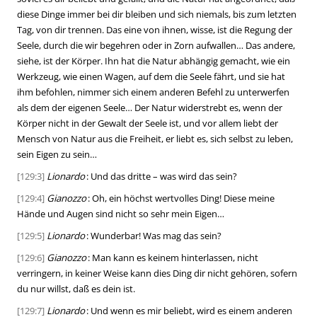
diese Dinge immer bei dir bleiben und sich niemals, bis zum letzten
Tag, von dir trennen. Das eine von ihnen, wisse, ist die Regung der
Seele, durch die wir begehren oder in Zorn aufwallen… Das andere,
siehe, ist der Körper. Ihn hat die Natur abhängig gemacht, wie ein
Werkzeug, wie einen Wagen, auf dem die Seele fährt, und sie hat
ihm befohlen, nimmer sich einem anderen Befehl zu unterwerfen
als dem der eigenen Seele… Der Natur widerstrebt es, wenn der
Körper nicht in der Gewalt der Seele ist, und vor allem liebt der
Mensch von Natur aus die Freiheit, er liebt es, sich selbst zu leben,
sein Eigen zu sein…
[129:3]
Lionardo
: Und das dritte – was wird das sein?
[129:4]
Gianozzo
: Oh, ein höchst wertvolles Ding! Diese meine
Hände und Augen sind nicht so sehr mein Eigen…
[129:5]
Lionardo
: Wunderbar! Was mag das sein?
[129:6]
Gianozzo
: Man kann es keinem hinterlassen, nicht
verringern, in keiner Weise kann dies Ding dir nicht gehören, sofern
du nur willst, daß es dein ist.
[129:7]
Lionardo
: Und wenn es mir beliebt, wird es einem anderen