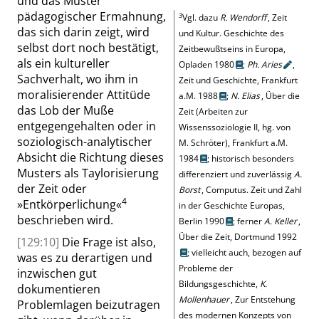
und das Muster
pädagogischer Ermahnung,
3
Vgl. dazu
R. Wendorff
, Zeit
das sich darin zeigt, wird
und Kultur. Geschichte des
selbst dort noch bestätigt,
Zeitbewußtseins in Europa,
als ein kultureller
Opladen 1980
;
Ph.
Aries
,
Sachverhalt, wo ihm in
Zeit und Geschichte, Frankfurt
moralisierender Attitüde
a.M. 1988
;
N. Elias
, Über die
das Lob der Muße
Zeit (Arbeiten zur
entgegengehalten oder in
Wissenssoziologie II, hg. von
soziologisch-analytischer
M. Schröter), Frankfurt a.M.
Absicht die Richtung dieses
1984
; historisch besonders
Musters als Taylorisierung
differenziert und zuverlässig
A.
der Zeit oder
Borst
, Computus. Zeit und Zahl
4
»
Entkörperlichung
«
in der Geschichte Europas,
beschrieben wird.
Berlin 1990
; ferner
A. Keller
,
Über die Zeit, Dortmund 1992
[129:10]
Die Frage ist also,
; vielleicht auch, bezogen auf
was es zu derartigen und
Probleme der
inzwischen gut
Bildungsgeschichte,
K.
dokumentieren
Mollenhauer
, Zur Entstehung
Problemlagen beizutragen
des modernen Konzepts von