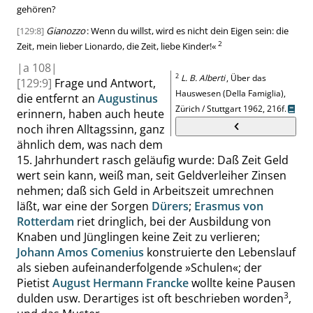
gehören?
[129:8]
Gianozzo
: Wenn du willst, wird es nicht dein Eigen sein: die
2
Zeit, mein lieber
Lionardo
, die Zeit, liebe Kinder!
«
|
a
108|
2
L. B. Alberti
, Über das
[129:9]
Frage und Antwort,
Hauswesen (Della Famiglia),
die entfernt an
Augustinus
Zürich / Stuttgart 1962,
216f.
erinnern, haben auch heute
noch ihren Alltagssinn, ganz
ähnlich dem, was nach dem
15. Jahrhundert rasch geläufig wurde: Daß Zeit Geld
wert sein kann, weiß man, seit Geldverleiher Zinsen
nehmen; daß sich Geld in Arbeitszeit umrechnen
läßt, war eine der Sorgen
Dürers
;
Erasmus von
Rotterdam
riet dringlich, bei der Ausbildung von
Knaben und Jünglingen keine Zeit zu verlieren;
Johann Amos Comenius
konstruierte den Lebenslauf
als sieben aufeinanderfolgende
»
Schulen
«
; der
Pietist
August Hermann Francke
wollte keine Pausen
3
dulden usw. Derartiges ist oft beschrieben worden
,