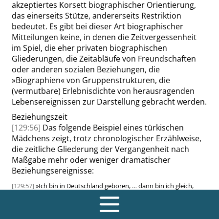
akzeptiertes Korsett biographischer Orientierung,
das einerseits Stütze, andererseits Restriktion
bedeutet. Es gibt bei dieser Art biographischer
Mitteilungen keine, in denen die Zeitvergessenheit
im Spiel, die eher privaten biographischen
Gliederungen, die Zeitabläufe von Freundschaften
oder anderen sozialen Beziehungen, die
»
Biographien
«
von Gruppenstrukturen, die
(vermutbare) Erlebnisdichte von herausragenden
Lebensereignissen zur Darstellung gebracht werden.
Beziehungszeit
[129:56]
Das folgende Beispiel eines türkischen
Mädchens zeigt, trotz chronologischer Erzählweise,
die zeitliche Gliederung der Vergangenheit nach
Maßgabe mehr oder weniger dramatischer
Beziehungsereignisse:
[129:57]
»
Ich bin in Deutschland geboren, … dann bin ich gleich,
nachdem ich geboren bin, hat mich meine Mutter nach Türkei
gebracht, bin ich mit meinen Großeltern da aufgewachsen, bis ich
sieben Jahre alt war, meine Mutter kam ab und zu mal zu Besuch,