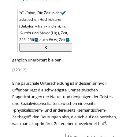
5
C. Colpe
, Die Zeit in
den
asiatischen Hochkulturen
(Babylon – Iran – lndien), in:
Gumin
und
Meier
(Hg.), Zeit,
225–256
; auch
Elias
, Zeit
.
gänzlich unerörtert bleiben.
[129:12]
–
Eine pauschale Unterscheidung ist indessen sinnvoll:
Offenbar liegt die schwierigste Grenze zwischen
Fragerichtungen der Natur- und denjenigen der Geistes-
und Sozialwissenschaften, zwischen einerseits
»
physikalischem
«
und andererseits
»
semantischem
«
Zeitbegriff, den Deutungen also, die sich auf das beziehen,
6
was man als
»
primäres Zeiterleben
«
bezeichnet hat
.
6