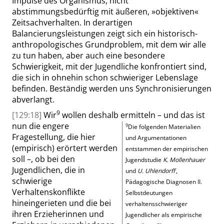
Impulse des Organismus, nicht
abstimmungsbedürftig mit äußeren,
»
objektiven
«
Zeitsachverhalten. In derartigen
Balancierungsleistungen zeigt sich ein
historisch-
anthropologisches Grundproblem, mit dem wir alle
zu tun haben, aber auch eine besondere
Schwierigkeit,
mit der
Jugendliche konfrontiert sind,
die
sich
in ohnehin schon schwieriger Lebenslage
befinden.
Beständig werden uns Synchronisierungen
abverlangt.
9
[129:18]
Wir
wollen deshalb ermitteln
– und das ist
nun die engere
9
Die folgenden Materialien
Fragestellung, die hier
und Argumentationen
(empirisch) erörtert werden
entstammen der empirischen
soll –, ob bei den
Jugendstudie
K. Mollenhauer
Jugendlichen, die in
und
U. Uhlendorff
,
schwierige
Pädagogische Diagnosen II.
Verhaltenskonflikte
Selbstdeutungen
hineingerieten und die bei
verhaltensschwieriger
ihren Erzieherinnen und
Jugendlicher als empirische