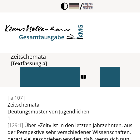
/
Zeitschemata
[Textfassung a]
|
a
107|
Zeitschemata
Deutungsmuster von Jugendlichen
1
[129:1]
Über
»
Zeit
«
ist in den letzten Jahrzehnten, aus
der Perspektive sehr verschiedener Wissenschaften,
derart viel geschrieben worden, daß, wenn sich nun