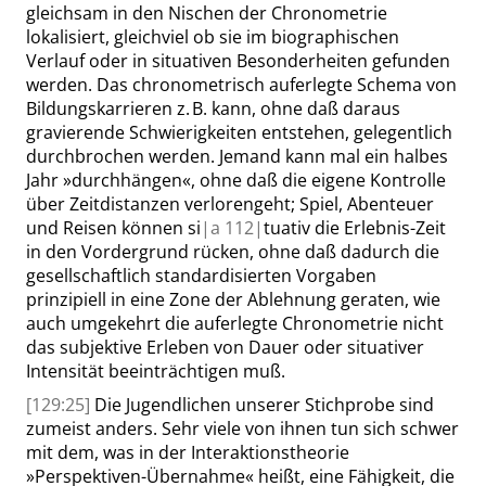
gleichsam in den Nischen der Chronometrie
lokalisiert, gleichviel ob sie im biographischen
Verlauf oder
in
situativen Besonderheiten gefunden
werden. Das chronometrisch auferlegte Schema von
Bildungskarrieren z. B. kann, ohne daß daraus
gravierende Schwierigkeiten entstehen, gelegentlich
durchbrochen werden. Jemand kann mal
ein halbes
Jahr
»
durchhängen
«
, ohne daß die eigene Kontrolle
über Zeitdistanzen verlorengeht; Spiel, Abenteuer
und Reisen können si
|
a
112|
tuativ die Erlebnis-Zeit
in den Vordergrund
rücken
, ohne daß dadurch die
gesellschaftlich standardisierten Vorgaben
prinzipiell in eine Zone der Ablehnung geraten, wie
auch umgekehrt die auferlegte Chronometrie nicht
das subjektive Erleben von Dauer oder situativer
Intensität beeinträchtigen muß.
[129:25]
Die Jugendlichen unserer Stichprobe sind
zumeist anders. Sehr viele von ihnen tun sich schwer
mit dem, was in der Interaktionstheorie
»
Perspektiven-Übernahme
«
heißt, eine Fähigkeit, die