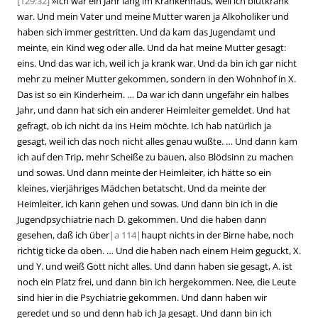
[129:32]
»
Ich war ein Jahr lang im Krankenhaus, weil ich blutkrank
war. Und mein Vater und meine Mutter waren ja Alkoholiker und
haben sich immer gestritten. Und da kam das Jugendamt und
meinte, ein Kind weg oder alle. Und da hat meine Mutter gesagt:
eins. Und das war ich, weil ich ja krank war. Und da bin ich gar nicht
mehr zu meiner Mutter gekommen, sondern in den Wohnhof in X.
Das ist so ein Kinderheim. … Da war ich dann ungefähr ein halbes
Jahr, und dann hat sich ein anderer Heimleiter gemeldet. Und hat
gefragt, ob ich nicht da ins Heim möchte. Ich hab natürlich ja
gesagt, weil ich das noch nicht alles genau wußte. … Und dann kam
ich auf den Trip, mehr Scheiße zu bauen, also Blödsinn zu machen
und sowas. Und dann meinte der Heimleiter, ich hätte so ein
kleines, vierjähriges Mädchen betatscht. Und da meinte der
Heimleiter, ich kann gehen und sowas. Und dann bin ich in die
Jugendpsychiatrie nach D. gekommen. Und die haben dann
gesehen, daß ich über
|
a
114|
haupt nichts in der Birne habe, noch
richtig ticke da oben. … Und die haben nach einem Heim geguckt, X.
und Y. und weiß Gott nicht alles. Und dann haben sie gesagt, A. ist
noch ein Platz frei, und dann bin ich hergekommen. Nee, die Leute
sind hier in die Psychiatrie gekommen. Und dann haben wir
geredet und so und denn hab ich Ja gesagt. Und dann bin ich