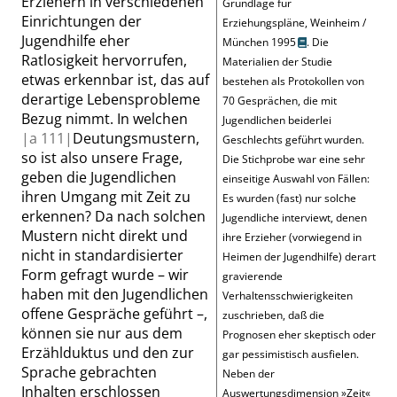
Erziehern in verschiedenen
Grundlage für
Einrichtungen der
Erziehungspläne, Weinheim /
Jugendhilfe eher
München 1995
. Die
Ratlosigkeit hervorrufen,
Materialien der Studie
etwas erkennbar ist, das auf
bestehen als Protokollen von
derartige Lebensprobleme
70 Gesprächen, die mit
Bezug nimmt. In welchen
Jugendlichen beiderlei
|
a
111|
Deutungsmustern,
Geschlechts geführt wurden.
so ist also unsere Frage,
Die Stichprobe war eine sehr
geben die Jugendlichen
einseitige Auswahl von Fällen:
ihren Umgang mit Zeit zu
Es wurden (fast) nur solche
erkennen? Da nach solchen
Jugendliche interviewt, denen
Mustern nicht direkt und
ihre Erzieher (vorwiegend in
nicht in standardisierter
Heimen der Jugendhilfe) derart
Form gefragt wurde
– wir
gravierende
haben mit den Jugendlichen
Verhaltensschwierigkeiten
offene Gespräche geführt –
,
zuschrieben, daß die
können sie nur aus dem
Prognosen eher skeptisch oder
Erzählduktus und den zur
gar pessimistisch ausfielen.
Sprache gebrachten
Neben der
Inhalten erschlossen
Auswertungsdimension
»
Zeit
«