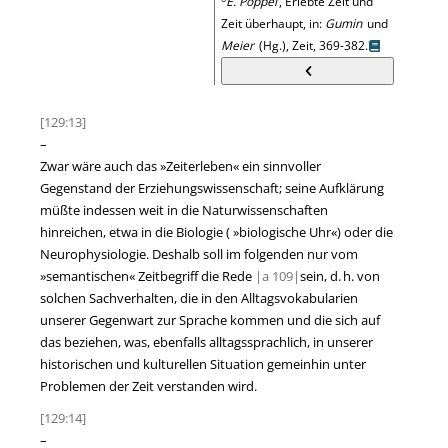
E. Pöppel
, Erlebte Zeit und
Zeit überhaupt, in:
Gumin
und
Meier
(Hg.), Zeit, 369-382.
[129:13]
–
Zwar wäre auch das
»
Zeiterleben
«
ein sinnvoller
Gegenstand der Erziehungswissenschaft; seine Aufklärung
müßte indessen weit in die Naturwissenschaften
hinreichen, etwa in die Biologie (
»
biologische Uhr
«
) oder die
Neurophysiologie. Deshalb soll im folgenden nur vom
»
semantischen
«
Zeitbegriff die Rede
|
a
109|
sein, d. h. von
solchen Sachverhalten, die in den Alltagsvokabularien
unserer Gegenwart zur Sprache kommen und die sich auf
das beziehen, was, ebenfalls alltagssprachlich, in unserer
historischen und kulturellen Situation gemeinhin unter
Problemen der Zeit verstanden wird.
[129:14]
–