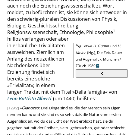
auch noch die Erziehungswissenschaft zu Wort
meldet, zu befürchten ist, sie könne sich entweder in
den schwierig-pluralen Diskussionen von Physik,
Biologie, Geschichtsschreibung,
1
Religionswissenschaft, Ethnologie, Philosophie
hilflos verfangen oder aber
in erbauliche Trivialitäten
1
Vgl. etwa
H. Gumin
und
H.
ausweichen. Ziemlich am
Meier
(Hg.), Die Zeit. Dauer
Anfang des neuzeitlichen
und Augenblick, München /
Nachdenkens über
Zürich 1989
.
Erziehung findet sich
bereits eine solche
»
Trivialität
«
; in einem
langen Traktat mit dem Titel
»
Della famiglia
«
von
Leon Battista Alberti
(um 1440) heißt es:
[129:2]
»
Gianozzo
: Drei Dinge sind es, die der Mensch sein Eigen
nennen kann; und sie sind es so sehr, daß die Natur vom ersten
Augenblick an, wo du das Licht der Welt erblickt hast, sie dir
gegeben hat mit der Freiheit, sie zu gebrauchen, gut oder schlecht,
soviel es dir beliebt und gefällt; und die Natur hat angeordnet, daß