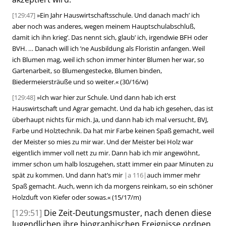
[129:47]
»
Ein Jahr Hauswirtschaftsschule. Und danach mach’ ich
aber noch was anderes, wegen meinem Hauptschulabschluß,
damit ich ihn krieg’. Das nennt sich, glaub’ ich, irgendwie BFH oder
BVH. … Danach will ich ’ne Ausbildung als Floristin anfangen. Weil
ich Blumen mag, weil ich schon immer hinter Blumen her war, so
Gar
tenarbeit, so Blumengestecke, Blumen binden,
Biedermeiersträuße und so weiter.
«
(30/16/w)
[129:48]
»
Ich war hier zur Schule. Und dann hab ich erst
Hauswirtschaft und Agrar gemacht. Und da hab ich gesehen, das ist
überhaupt nichts für mich. Ja, und dann hab ich mal versucht, BVJ,
Farbe und Holztechnik. Da hat mir Farbe keinen Spaß gemacht, weil
der Meister so mies zu mir war. Und der Meister bei Holz war
eigentlich immer voll nett zu mir. Dann hab ich mir angewöhnt,
immer schon um halb loszugehen, statt immer ein paar Minuten zu
spät zu kommen. Und dann hat’s mir
|
a
116|
auch immer mehr
Spaß gemacht. Auch, wenn ich da morgens reinkam, so ein schöner
Holzduft von Kiefer oder sowas.
«
(15/17/m)
[129:51]
Die Zeit-Deutungsmuster, nach denen diese
Jugendlichen ihre biographischen Ereignisse ordnen,