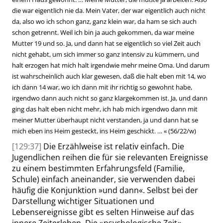
die war eigentlich nie da. Mein Vater, der war eigentlich auch nicht
da, also wo ich schon ganz, ganz klein war, da ham se sich auch
schon getrennt. Weil ich bin ja auch gekommen, da war meine
Mutter 19 und so. Ja, und dann hat se eigentlich so viel Zeit auch
nicht gehabt, um sich immer so ganz intensiv zu kümmern, und
halt erzogen hat mich halt irgendwie mehr meine Oma. Und darum
ist wahrscheinlich auch klar gewesen, daß die halt eben mit 14, wo
ich dann 14 war, wo ich dann mit ihr richtig so gewohnt habe,
irgendwo dann auch nicht so ganz klargekommen ist. Ja, und dann
ging das halt eben nicht mehr, ich hab mich irgendwo
dann mit
meiner Mutter überhaupt nicht verstanden, ja und dann hat se
mich eben ins Heim gesteckt, ins Heim geschickt. …
«
(56/22/w)
[129:37]
Die Erzählweise ist relativ einfach. Die
Jugendlichen reihen die für sie relevanten Ereignisse
zu einem bestimmten Erfahrungsfeld (Familie,
Schule) einfach aneinander, sie verwenden dabei
häufig die Konjunktion
»
und dann
«
. Selbst bei der
Darstellung wichtiger Situationen und
Lebensereignisse gibt es selten Hinweise auf das
innere Zeiterleben. Die
»
psychologische Zeit
«
,