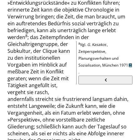
»
Entwicklungsrückstände
«
zu Konflikten führen;
erinnerte Zeit kann die objektive Chronologie in
Verwirrung bringen; die Zeit, die man braucht, um
ein auftretendes Bedürfnis sozial verträglich zu
befriedigen, kann als unerträglich lange erlebt
8
werden
; das Zeitempfinden in der
Gleichaltrigengruppe, der
8
Vgl.
G. Kasakos
,
Subkultur, der Clique kann
Zeitperspektive,
zu den institutionellen
Planungsverhalten und
Vorgaben im Hinblick auf
Sozialisation, München 1971
meßbare Zeit in Konflikt
.
geraten; wenn die Zeit mit
Tätigkeit angefüllt ist,
vergeht sie rasch,
andernfalls streicht sie frustrierend langsam dahin,
entsteht Langeweile; die Zukunft kann, wie die
Vergangenheit, als ein Fatum erlebt werden, ohne
»
Per
spektive
«
, ohne vorstellbare zeitliche
Gliederung; schließlich kann auch der Tageslauf so
scheinen, als sei er nichts als eine Abfolge innerer