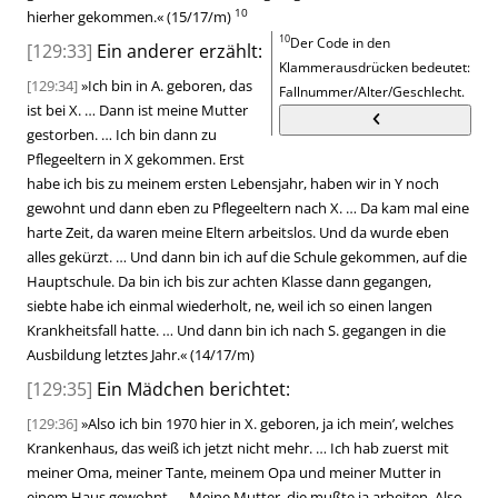
10
hierher gekommen.
«
(15/17/m)
10
Der Code in den
[129:33]
Ein anderer erzählt:
Klammerausdrücken bedeutet:
[129:34]
»
Ich bin in A. geboren, das
Fallnummer/Alter/Geschlecht.
ist bei X. … Dann ist meine Mutter
gestorben. … Ich bin dann zu
Pflegeeltern in X gekommen. Erst
habe ich bis zu meinem ersten Lebensjahr, haben wir in Y noch
gewohnt und dann eben zu Pflegeeltern nach X. … Da kam mal eine
harte Zeit, da waren meine Eltern arbeitslos. Und da wurde eben
alles gekürzt. … Und dann bin ich auf die Schule gekommen, auf die
Hauptschule. Da bin ich bis zur achten Klasse dann gegangen,
siebte habe ich einmal wiederholt, ne, weil ich so einen langen
Krankheitsfall hatte. … Und dann bin ich nach S. gegangen in die
Ausbildung letztes Jahr.
«
(14/17/m)
[129:35]
Ein Mädchen berichtet:
[129:36]
»
Also ich bin 1970 hier in X. geboren, ja ich mein’, welches
Krankenhaus, das weiß ich jetzt nicht mehr. … Ich hab zuerst mit
meiner Oma, meiner Tante, meinem Opa und meiner Mutter in
einem Haus gewohnt. … Meine Mutter, die mußte ja arbeiten. Also