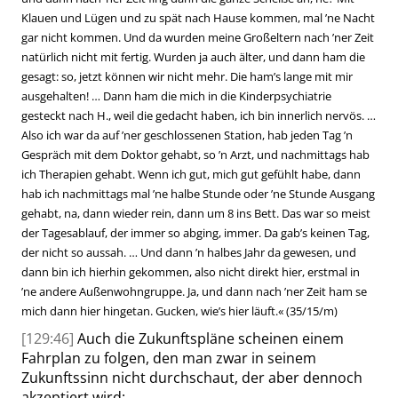
Klauen und Lügen und zu spät nach Hause kommen, mal ’ne Nacht
gar nicht kommen. Und da wurden meine Großeltern nach ’ner Zeit
natürlich nicht mit fertig. Wurden ja auch älter, und dann ham die
gesagt: so, jetzt können wir nicht mehr. Die ham’s lange mit mir
ausgehalten! … Dann ham die mich in die Kinderpsychiatrie
gesteckt nach H., weil die gedacht haben, ich bin innerlich nervös. …
Also ich war da auf ’ner geschlossenen Station, hab jeden Tag ’n
Gespräch mit dem Doktor gehabt, so ’n Arzt, und nachmittags hab
ich Therapien gehabt. Wenn ich gut, mich gut gefühlt habe, dann
hab ich nachmittags mal ’ne halbe Stunde oder ’ne Stunde Ausgang
gehabt, na, dann wieder rein, dann um 8 ins Bett. Das war so meist
der Tagesablauf, der immer so abging, immer. Da gab’s keinen Tag,
der nicht so aussah. … Und dann ’n halbes Jahr da gewesen, und
dann bin ich hierhin gekommen, also nicht direkt hier, erstmal in
’ne andere Außenwohngruppe. Ja, und dann nach ’ner Zeit ham se
mich dann hier hingetan. Gucken, wie’s hier läuft.
«
(35/15/m)
[129:46]
Auch die Zukunftspläne scheinen einem
Fahrplan zu folgen, den man zwar in seinem
Zukunftssinn nicht durchschaut, der aber dennoch
akzeptiert wird: