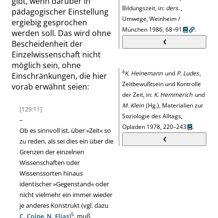
gibt, wenn darüber in
Bildungszeit, in:
ders.
,
pädagogischer Einstellung
Umwege, Weinheim /
ergiebig gesprochen
München 1986, 68–91
.
werden soll. Das wird ohne
Bescheidenheit der
Einzelwissenschaft nicht
möglich sein, ohne
4
K. Heinemann
und
P. Ludes
,
Einschränkungen, die hier
Zeitbewußtsein und Kontrolle
vorab erwähnt seien:
der Zeit, in:
K. Hemmerich
und
M. Klein
(Hg.), Materialien zur
[129:11]
Soziologie des Alltags,
–
Opladen 1978, 220–243
.
Ob es sinnvoll ist, über
»
Zeit
«
so
zu reden, als sei dies ein über die
Grenzen der einzelnen
Wissenschaften oder
Wissenssorten hinaus
identischer
»
Gegenstand
«
oder
nicht vielmehr ein immer wieder
je anderes Konstrukt (vgl. dazu
5
C. Colpe
,
N. Elias
)
, muß