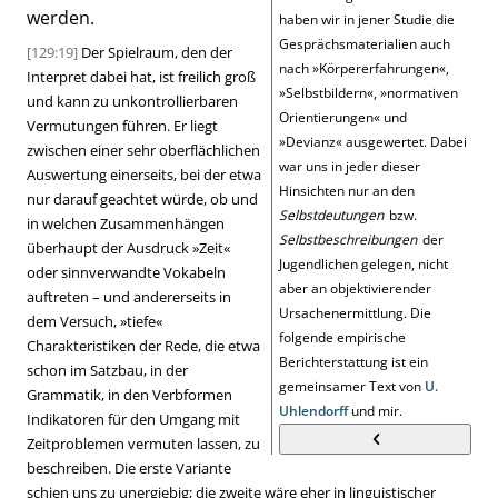
werden.
haben wir in jener Studie die
Gesprächsmaterialien auch
[129:19]
Der Spielraum, den der
nach
»
Körpererfahrungen
«
,
Interpret dabei hat, ist freilich groß
»
Selbstbildern
«
,
»
normativen
und kann zu unkontrollierbaren
Orientierungen
«
und
Vermutungen führen. Er liegt
»
Devianz
«
ausgewertet. Dabei
zwischen einer sehr oberflächlichen
war uns in jeder dieser
Auswertung einerseits, bei der etwa
Hinsichten nur an den
nur darauf geachtet würde, ob und
Selbstdeutungen
bzw.
in welchen Zusammenhängen
Selbstbeschreibungen
der
überhaupt der Ausdruck
»
Zeit
«
Jugendlichen gelegen, nicht
oder sinnverwandte Vokabeln
aber an objektivierender
auftreten – und andererseits in
Ursachenermittlung. Die
dem Versuch,
»
tiefe
«
folgende empirische
Charakteristiken der Rede, die etwa
Berichterstattung ist ein
schon im Satzbau, in der
gemeinsamer Text von
U.
Grammatik, in den Verbformen
Uhlendorff
und mir.
Indikatoren für den Umgang mit
Zeitproblemen vermuten lassen, zu
beschreiben. Die erste Variante
schien uns zu unergiebig; die zweite wäre eher in linguistischer