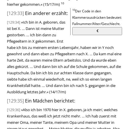
10
hierher gekommen.
«
(15/17/m)
10
Der Code in den
[129:33]
Ein anderer erzählt:
Klammerausdrücken bedeutet:
[129:34]
»
Ich bin in A. geboren, das
Fallnummer/Alter/Geschlecht.
ist bei X. … Dann ist meine Mutter
gestorben. … Ich bin dann zu
Pflegeeltern in X gekommen. Erst
habe ich bis zu meinem ersten Lebensjahr, haben wir in Y noch
gewohnt und dann eben zu Pflegeeltern nach X. … Da kam mal eine
harte Zeit, da waren meine Eltern arbeitslos. Und da wurde eben
alles gekürzt. … Und dann bin ich auf die Schule gekommen, auf die
Hauptschule. Da bin ich bis zur achten Klasse dann gegangen,
siebte habe ich einmal wiederholt, ne, weil ich so einen langen
Krankheitsfall hatte. … Und dann bin ich nach S. gegangen in die
Ausbildung letztes Jahr.
«
(14/17/m)
[129:35]
Ein Mädchen berichtet:
[129:36]
»
Also ich bin 1970 hier in X. geboren, ja ich mein’, welches
Krankenhaus, das weiß ich jetzt nicht mehr. … Ich hab zuerst mit
meiner Oma, meiner Tante, meinem Opa und meiner Mutter in
einem Haus gewohnt. … Meine Mutter, die mußte ja arbeiten. Also