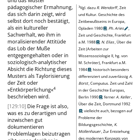
und das Muster
pädagogischer Ermahnung,
3
Vgl. dazu
R. Wendorff
, Zeit
das sich darin zeigt, wird
und Kultur. Geschichte des
selbst dort noch bestätigt,
Zeitbewußtseins in Europa,
als ein kultureller
Opladen 1980
;
Ph.
Aries
,
Sachverhalt, wo ihm in
Zeit und Geschichte, Frankfurt
moralisierender Attitüde
a.M. 1988
;
N. Elias
, Über die
das Lob der Muße
Zeit (Arbeiten zur
entgegengehalten oder in
Wissenssoziologie II, hg. von
soziologisch-analytischer
M. Schröter), Frankfurt a.M.
Absicht die Richtung dieses
1984
; historisch besonders
Musters als Taylorisierung
differenziert und zuverlässig
A.
der Zeit oder
Borst
, Computus. Zeit und Zahl
4
»
Entkörperlichung
«
in der Geschichte Europas,
beschrieben wird.
Berlin 1990
; ferner
A. Keller
,
Über die Zeit, Dortmund 1992
[129:10]
Die Frage ist also,
; vielleicht auch, bezogen auf
was es zu derartigen und
Probleme der
inzwischen gut
Bildungsgeschichte,
K.
dokumentieren
Mollenhauer
, Zur Entstehung
Problemlagen beizutragen
des modernen Konzepts von