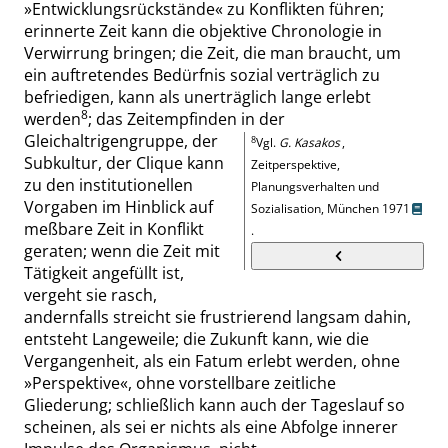
»
Entwicklungsrückstände
«
zu Konflikten führen;
erinnerte Zeit kann die objektive Chronologie in
Verwirrung bringen; die Zeit, die man braucht, um
ein auftretendes Bedürfnis sozial verträglich zu
befriedigen, kann als unerträglich lange erlebt
8
werden
; das Zeitempfinden in der
Gleichaltrigengruppe, der
8
Vgl.
G. Kasakos
,
Subkultur, der Clique kann
Zeitperspektive,
zu den institutionellen
Planungsverhalten und
Vorgaben im Hinblick auf
Sozialisation, München 1971
meßbare Zeit in Konflikt
.
geraten; wenn die Zeit mit
Tätigkeit angefüllt ist,
vergeht sie rasch,
andernfalls streicht sie frustrierend langsam dahin,
entsteht Langeweile; die Zukunft kann, wie die
Vergangenheit, als ein Fatum erlebt werden, ohne
»
Per
spektive
«
, ohne vorstellbare zeitliche
Gliederung; schließlich kann auch der Tageslauf so
scheinen, als sei er nichts als eine Abfolge innerer