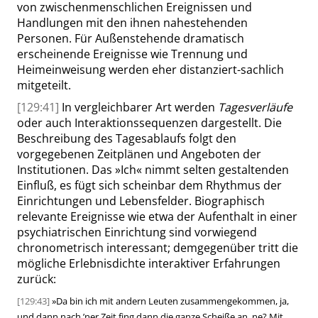
von zwischenmenschlichen Ereignissen und
Handlungen mit den ihnen nahestehenden
Personen. Für Außenstehende dramatisch
erscheinende Ereignisse wie Trennung und
Heimeinweisung werden eher distanziert-sachlich
mitgeteilt.
[129:41]
In vergleichbarer Art werden
Tagesverläufe
oder auch Interaktionssequenzen dargestellt. Die
Beschreibung des Tagesablaufs folgt den
vorgegebenen Zeitplänen und Angeboten der
Institutionen. Das
»
Ich
«
nimmt selten gestaltenden
Einfluß, es fügt sich scheinbar dem Rhythmus der
Einrichtungen und Lebensfelder.
Biographisch
relevante Ereignisse wie etwa der Aufenthalt in einer
psychiatrischen Einrichtung sind vorwiegend
chronometrisch interessant; demgegenüber tritt die
mögliche Erlebnisdichte interaktiver Erfahrungen
zurück:
[129:43]
»
Da bin ich mit andern Leuten zusammengekommen, ja,
und dann nach ’ner Zeit fing dann die ganze Scheiße an, ne? Mit