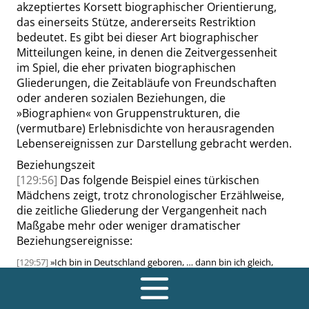
akzeptiertes Korsett biographischer Orientierung,
das einerseits Stütze, andererseits Restriktion
bedeutet. Es gibt bei dieser Art biographischer
Mitteilungen keine, in denen die Zeitvergessenheit
im Spiel, die eher privaten biographischen
Gliederungen, die Zeitabläufe von Freundschaften
oder anderen sozialen Beziehungen, die
»
Biographien
«
von Gruppenstrukturen, die
(vermutbare) Erlebnisdichte von herausragenden
Lebensereignissen zur Darstellung gebracht werden.
Beziehungszeit
[129:56]
Das folgende Beispiel eines türkischen
Mädchens zeigt, trotz chronologischer Erzählweise,
die zeitliche Gliederung der Vergangenheit nach
Maßgabe mehr oder weniger dramatischer
Beziehungsereignisse:
[129:57]
»
Ich bin in Deutschland geboren, … dann bin ich gleich,
nachdem ich geboren bin, hat mich meine Mutter nach Türkei
gebracht, bin ich mit meinen Großeltern da aufgewachsen, bis ich
sieben Jahre alt war, meine Mutter kam ab und zu mal zu Besuch,