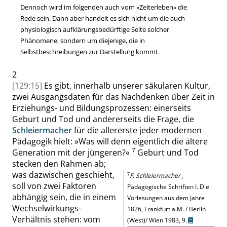
Dennoch wird im folgenden auch vom
»
Zeiterleben
«
die
Rede sein. Dann aber handelt es sich nicht um die auch
physiologisch aufklärungsbedürftige Seite solcher
Phänomene, sondern um diejenige, die in
Selbstbeschreibungen zur Darstellung kommt.
2
[129:15]
Es gibt, innerhalb unserer säkularen Kultur,
zwei Ausgangsdaten für das Nachdenken über Zeit in
Erziehungs- und Bildungsprozessen: einerseits
Geburt und Tod und andererseits die Frage, die
Schleiermacher
für die allererste jeder modernen
Pädagogik hielt:
»
Was will denn eigentlich die ältere
7
Generation mit der jüngeren?
«
Geburt und Tod
stecken den Rahmen ab;
was dazwischen geschieht,
7
F. Schleiermacher
,
soll von zwei Faktoren
Pädagogische Schriften I. Die
abhängig sein, die in einem
Vorlesungen aus dem Jahre
Wechselwirkungs-
1826, Frankfurt a.M. / Berlin
Verhältnis stehen: vom
(West)/ Wien 1983,
9
.