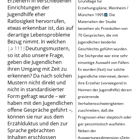
Erziehern in verschiedenen
Grundlage für
Einrichtungen der
Erziehungspläne, Weinheim /
Jugendhilfe eher
München 1995
. Die
Ratlosigkeit hervorrufen,
Materialien der Studie
etwas erkennbar ist, das auf
bestehen als Protokollen von
derartige Lebensprobleme
70 Gesprächen, die mit
Bezug nimmt. In welchen
Jugendlichen beiderlei
|
a
111|
Deutungsmustern,
Geschlechts geführt wurden.
so ist also unsere Frage,
Die Stichprobe war eine sehr
geben die Jugendlichen
einseitige Auswahl von Fällen:
ihren Umgang mit Zeit zu
Es wurden (fast) nur solche
erkennen? Da nach solchen
Jugendliche interviewt, denen
Mustern nicht direkt und
ihre Erzieher (vorwiegend in
nicht in standardisierter
Heimen der Jugendhilfe) derart
Form gefragt wurde
– wir
gravierende
haben mit den Jugendlichen
Verhaltensschwierigkeiten
offene Gespräche geführt –
,
zuschrieben, daß die
können sie nur aus dem
Prognosen eher skeptisch oder
Erzählduktus und den zur
gar pessimistisch ausfielen.
Sprache gebrachten
Neben der
Inhalten erschlossen
Auswertungsdimension
»
Zeit
«