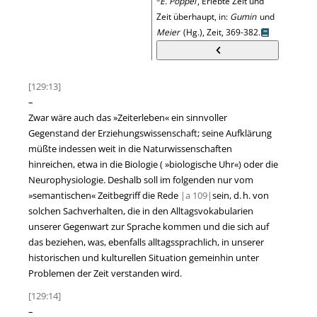
E. Pöppel
, Erlebte Zeit und
Zeit überhaupt, in:
Gumin
und
Meier
(Hg.), Zeit, 369-382.
[129:13]
–
Zwar wäre auch das
»
Zeiterleben
«
ein sinnvoller
Gegenstand der Erziehungswissenschaft; seine Aufklärung
müßte indessen weit in die Naturwissenschaften
hinreichen, etwa in die Biologie (
»
biologische Uhr
«
) oder die
Neurophysiologie. Deshalb soll im folgenden nur vom
»
semantischen
«
Zeitbegriff die Rede
|
a
109|
sein, d. h. von
solchen Sachverhalten, die in den Alltagsvokabularien
unserer Gegenwart zur Sprache kommen und die sich auf
das beziehen, was, ebenfalls alltagssprachlich, in unserer
historischen und kulturellen Situation gemeinhin unter
Problemen der Zeit verstanden wird.
[129:14]
–