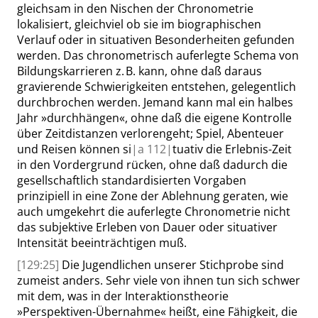
gleichsam in den Nischen der Chronometrie
lokalisiert, gleichviel ob sie im biographischen
Verlauf oder
in
situativen Besonderheiten gefunden
werden. Das chronometrisch auferlegte Schema von
Bildungskarrieren z. B. kann, ohne daß daraus
gravierende Schwierigkeiten entstehen, gelegentlich
durchbrochen werden. Jemand kann mal
ein halbes
Jahr
»
durchhängen
«
, ohne daß die eigene Kontrolle
über Zeitdistanzen verlorengeht; Spiel, Abenteuer
und Reisen können si
|
a
112|
tuativ die Erlebnis-Zeit
in den Vordergrund
rücken
, ohne daß dadurch die
gesellschaftlich standardisierten Vorgaben
prinzipiell in eine Zone der Ablehnung geraten, wie
auch umgekehrt die auferlegte Chronometrie nicht
das subjektive Erleben von Dauer oder situativer
Intensität beeinträchtigen muß.
[129:25]
Die Jugendlichen unserer Stichprobe sind
zumeist anders. Sehr viele von ihnen tun sich schwer
mit dem, was in der Interaktionstheorie
»
Perspektiven-Übernahme
«
heißt, eine Fähigkeit, die