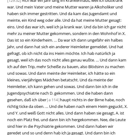
[129:32]
»
Ich war ein Jahr lang im Krankenhaus, weil ich blutkrank
war. Und mein Vater und meine Mutter waren ja Alkoholiker und
haben sich immer gestritten. Und da kam das Jugendamt und
meinte, ein Kind weg oder alle. Und da hat meine Mutter gesagt:
eins. Und das war ich, weil ich ja krank war. Und da bin ich gar nicht
mehr zu meiner Mutter gekommen, sondern in den Wohnhof in X.
Das ist so ein Kinderheim. … Da war ich dann ungefähr ein halbes
Jahr, und dann hat sich ein anderer Heimleiter gemeldet. Und hat
gefragt, ob ich nicht da ins Heim möchte. Ich hab natürlich ja
gesagt, weil ich das noch nicht alles genau wußte. … Und dann kam
ich auf den Trip, mehr Scheiße zu bauen, also Blödsinn zu machen
und sowas. Und dann meinte der Heimleiter, ich hätte so ein
kleines, vierjähriges Mädchen betatscht. Und da meinte der
Heimleiter, ich kann gehen und sowas. Und dann bin ich in die
Jugendpsychiatrie nach D. gekommen. Und die haben dann
gesehen, daß ich über
|
a
114|
haupt nichts in der Birne habe, noch
richtig ticke da oben. … Und die haben nach einem Heim geguckt, X.
und Y. und weiß Gott nicht alles. Und dann haben sie gesagt, A. ist
noch ein Platz frei, und dann bin ich hergekommen. Nee, die Leute
sind hier in die Psychiatrie gekommen. Und dann haben wir
geredet und so und denn hab ich Ja gesagt. Und dann bin ich