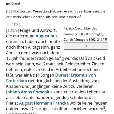
gehören?
[129:8]
Gianozzo
: Wenn du willst, wird es nicht dein Eigen sein: die
2
Zeit, mein lieber
Lionardo
, die Zeit, liebe Kinder!
«
|
a
108|
2
L. B. Alberti
, Über das
[129:9]
Frage und Antwort,
Hauswesen (Della Famiglia),
die entfernt an
Augustinus
Zürich / Stuttgart 1962,
216f.
erinnern, haben auch heute
noch ihren Alltagssinn, ganz
ähnlich dem, was nach dem
15. Jahrhundert rasch geläufig wurde: Daß Zeit Geld
wert sein kann, weiß man, seit Geldverleiher Zinsen
nehmen; daß sich Geld in Arbeitszeit umrechnen
läßt, war eine der Sorgen
Dürers
;
Erasmus von
Rotterdam
riet dringlich, bei der Ausbildung von
Knaben und Jünglingen keine Zeit zu verlieren;
Johann Amos Comenius
konstruierte den Lebenslauf
als sieben aufeinanderfolgende
»
Schulen
«
; der
Pietist
August Hermann Francke
wollte keine Pausen
3
dulden usw. Derartiges ist oft beschrieben worden
,