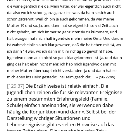
die war eigentlich nie da. Mein Vater, der war eigentlich auch nicht
da, also wo ich schon ganz, ganz klein war, da ham se sich auch
schon getrennt. Weil ich bin ja auch gekommen, da war meine
Mutter 19 und so. Ja, und dann hat se eigentlich so viel Zeit auch
nicht gehabt, um sich immer so ganz intensiv zu kümmern, und
halt erzogen hat mich halt irgendwie mehr meine Oma. Und darum
ist wahrscheinlich auch klar gewesen, daß die halt eben mit 14, wo
ich dann 14 war, wo ich dann mit ihr richtig so gewohnt habe,
irgendwo dann auch nicht so ganz klargekommen ist. Ja, und dann
ging das halt eben nicht mehr, ich hab mich irgendwo
dann mit
meiner Mutter überhaupt nicht verstanden, ja und dann hat se
mich eben ins Heim gesteckt, ins Heim geschickt. …
«
(56/22/w)
[129:37]
Die Erzählweise ist relativ einfach. Die
Jugendlichen reihen die für sie relevanten Ereignisse
zu einem bestimmten Erfahrungsfeld (Familie,
Schule) einfach aneinander, sie verwenden dabei
häufig die Konjunktion
»
und dann
«
. Selbst bei der
Darstellung wichtiger Situationen und
Lebensereignisse gibt es selten Hinweise auf das
innere Zeiterleben. Die
»
psychologische Zeit
«
,