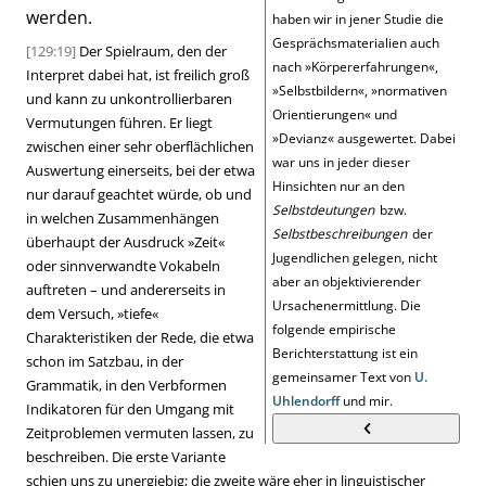
werden.
haben wir in jener Studie die
Gesprächsmaterialien auch
[129:19]
Der Spielraum, den der
nach
»
Körpererfahrungen
«
,
Interpret dabei hat, ist freilich groß
»
Selbstbildern
«
,
»
normativen
und kann zu unkontrollierbaren
Orientierungen
«
und
Vermutungen führen. Er liegt
»
Devianz
«
ausgewertet. Dabei
zwischen einer sehr oberflächlichen
war uns in jeder dieser
Auswertung einerseits, bei der etwa
Hinsichten nur an den
nur darauf geachtet würde, ob und
Selbstdeutungen
bzw.
in welchen Zusammenhängen
Selbstbeschreibungen
der
überhaupt der Ausdruck
»
Zeit
«
Jugendlichen gelegen, nicht
oder sinnverwandte Vokabeln
aber an objektivierender
auftreten – und andererseits in
Ursachenermittlung. Die
dem Versuch,
»
tiefe
«
folgende empirische
Charakteristiken der Rede, die etwa
Berichterstattung ist ein
schon im Satzbau, in der
gemeinsamer Text von
U.
Grammatik, in den Verbformen
Uhlendorff
und mir.
Indikatoren für den Umgang mit
Zeitproblemen vermuten lassen, zu
beschreiben. Die erste Variante
schien uns zu unergiebig; die zweite wäre eher in linguistischer