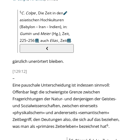
5
C. Colpe
, Die Zeit in
den
asiatischen Hochkulturen
(Babylon – Iran – lndien), in:
Gumin
und
Meier
(Hg.), Zeit,
225–256
; auch
Elias
, Zeit
.
gänzlich unerörtert bleiben.
[129:12]
–
Eine pauschale Unterscheidung ist indessen sinnvoll:
Offenbar liegt die schwierigste Grenze zwischen
Fragerichtungen der Natur- und denjenigen der Geistes-
und Sozialwissenschaften, zwischen einerseits
»
physikalischem
«
und andererseits
»
semantischem
«
Zeitbegriff, den Deutungen also, die sich auf das beziehen,
6
was man als
»
primäres Zeiterleben
«
bezeichnet hat
.
6