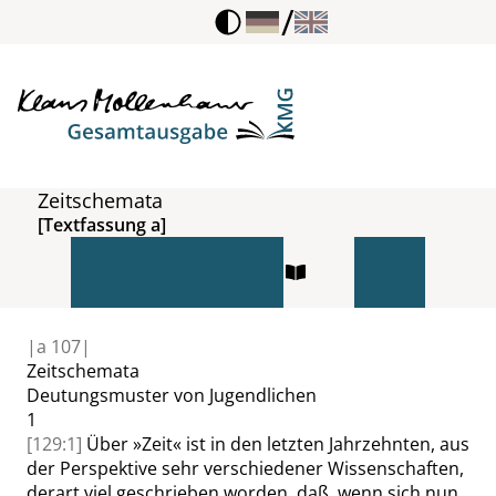
/
Zeitschemata
[Textfassung a]
|
a
107|
Zeitschemata
Deutungsmuster von Jugendlichen
1
[129:1]
Über
»
Zeit
«
ist in den letzten Jahrzehnten, aus
der Perspektive sehr verschiedener Wissenschaften,
derart viel geschrieben worden, daß, wenn sich nun