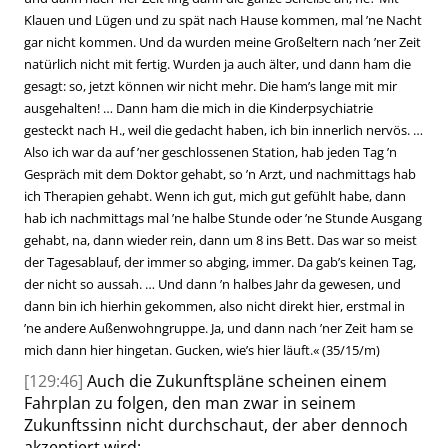
Klauen und Lügen und zu spät nach Hause kommen, mal ’ne Nacht
gar nicht kommen. Und da wurden meine Großeltern nach ’ner Zeit
natürlich nicht mit fertig. Wurden ja auch älter, und dann ham die
gesagt: so, jetzt können wir nicht mehr. Die ham’s lange mit mir
ausgehalten! … Dann ham die mich in die Kinderpsychiatrie
gesteckt nach H., weil die gedacht haben, ich bin innerlich nervös. …
Also ich war da auf ’ner geschlossenen Station, hab jeden Tag ’n
Gespräch mit dem Doktor gehabt, so ’n Arzt, und nachmittags hab
ich Therapien gehabt. Wenn ich gut, mich gut gefühlt habe, dann
hab ich nachmittags mal ’ne halbe Stunde oder ’ne Stunde Ausgang
gehabt, na, dann wieder rein, dann um 8 ins Bett. Das war so meist
der Tagesablauf, der immer so abging, immer. Da gab’s keinen Tag,
der nicht so aussah. … Und dann ’n halbes Jahr da gewesen, und
dann bin ich hierhin gekommen, also nicht direkt hier, erstmal in
’ne andere Außenwohngruppe. Ja, und dann nach ’ner Zeit ham se
mich dann hier hingetan. Gucken, wie’s hier läuft.
«
(35/15/m)
[129:46]
Auch die Zukunftspläne scheinen einem
Fahrplan zu folgen, den man zwar in seinem
Zukunftssinn nicht durchschaut, der aber dennoch
akzeptiert wird: