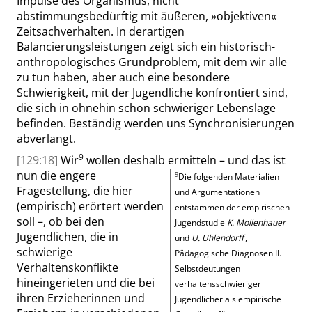
Impulse des Organismus, nicht
abstimmungsbedürftig mit äußeren,
»
objektiven
«
Zeitsachverhalten. In derartigen
Balancierungsleistungen zeigt sich ein
historisch-
anthropologisches Grundproblem, mit dem wir alle
zu tun haben, aber auch eine besondere
Schwierigkeit,
mit der
Jugendliche konfrontiert sind,
die
sich
in ohnehin schon schwieriger Lebenslage
befinden.
Beständig werden uns Synchronisierungen
abverlangt.
9
[129:18]
Wir
wollen deshalb ermitteln
– und das ist
nun die engere
9
Die folgenden Materialien
Fragestellung, die hier
und Argumentationen
(empirisch) erörtert werden
entstammen der empirischen
soll –, ob bei den
Jugendstudie
K. Mollenhauer
Jugendlichen, die in
und
U. Uhlendorff
,
schwierige
Pädagogische Diagnosen II.
Verhaltenskonflikte
Selbstdeutungen
hineingerieten und die bei
verhaltensschwieriger
ihren Erzieherinnen und
Jugendlicher als empirische