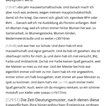
[129:47]
»
Ein Jahr Hauswirtschaftsschule. Und danach mach’ ich
aber noch was anderes, wegen meinem Hauptschulabschluß,
damit ich ihn krieg’. Das nennt sich, glaub’ ich, irgendwie BFH oder
BVH. … Danach will ich ’ne Ausbildung als Floristin anfangen. Weil
ich Blumen mag, weil ich schon immer hinter Blumen her war, so
Gar
tenarbeit, so Blumengestecke, Blumen binden,
Biedermeiersträuße und so weiter.
«
(30/16/w)
[129:48]
»
Ich war hier zur Schule. Und dann hab ich erst
Hauswirtschaft und Agrar gemacht. Und da hab ich gesehen, das ist
überhaupt nichts für mich. Ja, und dann hab ich mal versucht, BVJ,
Farbe und Holztechnik. Da hat mir Farbe keinen Spaß gemacht, weil
der Meister so mies zu mir war. Und der Meister bei Holz war
eigentlich immer voll nett zu mir. Dann hab ich mir angewöhnt,
immer schon um halb loszugehen, statt immer ein paar Minuten zu
spät zu kommen. Und dann hat’s mir
|
a
116|
auch immer mehr
Spaß gemacht. Auch, wenn ich da morgens reinkam, so ein schöner
Holzduft von Kiefer oder sowas.
«
(15/17/m)
[129:51]
Die Zeit-Deutungsmuster, nach denen diese
Jugendlichen ihre biographischen Ereignisse ordnen,