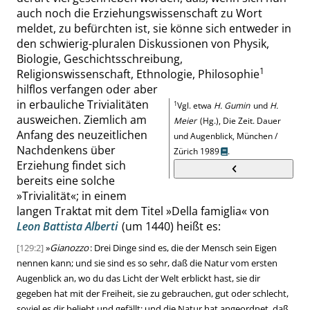
auch noch die Erziehungswissenschaft zu Wort
meldet, zu befürchten ist, sie könne sich entweder in
den schwierig-pluralen Diskussionen von Physik,
Biologie, Geschichtsschreibung,
1
Religionswissenschaft, Ethnologie, Philosophie
hilflos verfangen oder aber
in erbauliche Trivialitäten
1
Vgl. etwa
H. Gumin
und
H.
ausweichen. Ziemlich am
Meier
(Hg.), Die Zeit. Dauer
Anfang des neuzeitlichen
und Augenblick, München /
Nachdenkens über
Zürich 1989
.
Erziehung findet sich
bereits eine solche
»
Trivialität
«
; in einem
langen Traktat mit dem Titel
»
Della famiglia
«
von
Leon Battista Alberti
(um 1440) heißt es:
[129:2]
»
Gianozzo
: Drei Dinge sind es, die der Mensch sein Eigen
nennen kann; und sie sind es so sehr, daß die Natur vom ersten
Augenblick an, wo du das Licht der Welt erblickt hast, sie dir
gegeben hat mit der Freiheit, sie zu gebrauchen, gut oder schlecht,
soviel es dir beliebt und gefällt; und die Natur hat angeordnet, daß