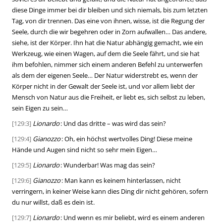
diese Dinge immer bei dir bleiben und sich niemals, bis zum letzten
Tag, von dir trennen. Das eine von ihnen, wisse, ist die Regung der
Seele, durch die wir begehren oder in Zorn aufwallen… Das andere,
siehe, ist der Körper. Ihn hat die Natur abhängig gemacht, wie ein
Werkzeug, wie einen Wagen, auf dem die Seele fährt, und sie hat
ihm befohlen, nimmer sich einem anderen Befehl zu unterwerfen
als dem der eigenen Seele… Der Natur widerstrebt es, wenn der
Körper nicht in der Gewalt der Seele ist, und vor allem liebt der
Mensch von Natur aus die Freiheit, er liebt es, sich selbst zu leben,
sein Eigen zu sein…
[129:3]
Lionardo
: Und das dritte – was wird das sein?
[129:4]
Gianozzo
: Oh, ein höchst wertvolles Ding! Diese meine
Hände und Augen sind nicht so sehr mein Eigen…
[129:5]
Lionardo
: Wunderbar! Was mag das sein?
[129:6]
Gianozzo
: Man kann es keinem hinterlassen, nicht
verringern, in keiner Weise kann dies Ding dir nicht gehören, sofern
du nur willst, daß es dein ist.
[129:7]
Lionardo
: Und wenn es mir beliebt, wird es einem anderen