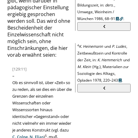
gibt, wenn darüber in
Bildungszeit, in:
ders.
,
pädagogischer Einstellung
Umwege, Weinheim /
ergiebig gesprochen
München 1986, 68–91
.
werden soll. Das wird ohne
Bescheidenheit der
Einzelwissenschaft nicht
möglich sein, ohne
4
K. Heinemann
und
P. Ludes
,
Einschränkungen, die hier
Zeitbewußtsein und Kontrolle
vorab erwähnt seien:
der Zeit, in:
K. Hemmerich
und
M. Klein
(Hg.), Materialien zur
[129:11]
Soziologie des Alltags,
–
Opladen 1978, 220–243
.
Ob es sinnvoll ist, über
»
Zeit
«
so
zu reden, als sei dies ein über die
Grenzen der einzelnen
Wissenschaften oder
Wissenssorten hinaus
identischer
»
Gegenstand
«
oder
nicht vielmehr ein immer wieder
je anderes Konstrukt (vgl. dazu
5
C. Colpe
,
N. Elias
)
, muß