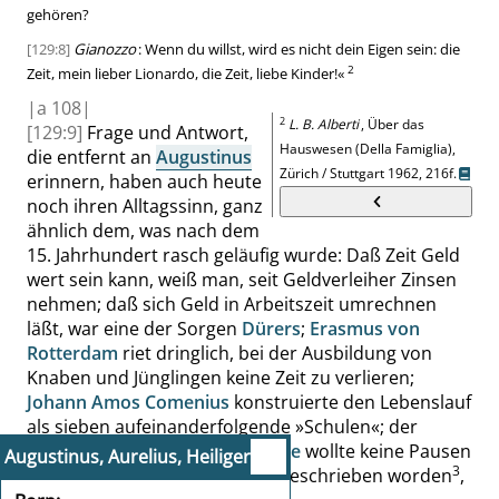
gehören?
[129:8]
Gianozzo
: Wenn du willst, wird es nicht dein Eigen sein: die
2
Zeit, mein lieber
Lionardo
, die Zeit, liebe Kinder!
«
|
a
108|
2
L. B. Alberti
, Über das
[129:9]
Frage und Antwort,
Hauswesen (Della Famiglia),
die entfernt an
Augustinus
Zürich / Stuttgart 1962,
216f.
erinnern, haben auch heute
noch ihren Alltagssinn, ganz
ähnlich dem, was nach dem
15. Jahrhundert rasch geläufig wurde: Daß Zeit Geld
wert sein kann, weiß man, seit Geldverleiher Zinsen
nehmen; daß sich Geld in Arbeitszeit umrechnen
läßt, war eine der Sorgen
Dürers
;
Erasmus von
Rotterdam
riet dringlich, bei der Ausbildung von
Knaben und Jünglingen keine Zeit zu verlieren;
Johann Amos Comenius
konstruierte den Lebenslauf
als sieben aufeinanderfolgende
»
Schulen
«
; der
Pietist
August Hermann Francke
wollte keine Pausen
Augustinus, Aurelius, Heiliger
3
dulden usw. Derartiges ist oft beschrieben worden
,