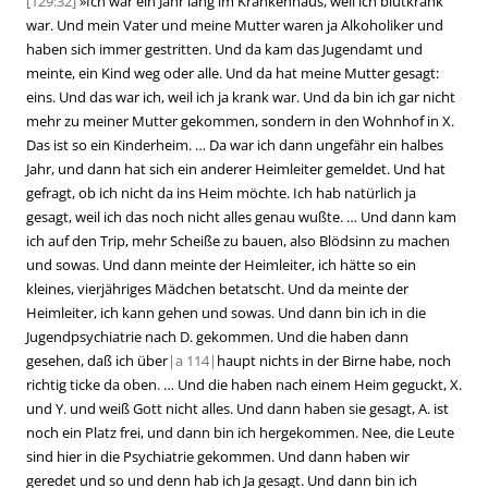
[129:32]
»
Ich war ein Jahr lang im Krankenhaus, weil ich blutkrank
war. Und mein Vater und meine Mutter waren ja Alkoholiker und
haben sich immer gestritten. Und da kam das Jugendamt und
meinte, ein Kind weg oder alle. Und da hat meine Mutter gesagt:
eins. Und das war ich, weil ich ja krank war. Und da bin ich gar nicht
mehr zu meiner Mutter gekommen, sondern in den Wohnhof in X.
Das ist so ein Kinderheim. … Da war ich dann ungefähr ein halbes
Jahr, und dann hat sich ein anderer Heimleiter gemeldet. Und hat
gefragt, ob ich nicht da ins Heim möchte. Ich hab natürlich ja
gesagt, weil ich das noch nicht alles genau wußte. … Und dann kam
ich auf den Trip, mehr Scheiße zu bauen, also Blödsinn zu machen
und sowas. Und dann meinte der Heimleiter, ich hätte so ein
kleines, vierjähriges Mädchen betatscht. Und da meinte der
Heimleiter, ich kann gehen und sowas. Und dann bin ich in die
Jugendpsychiatrie nach D. gekommen. Und die haben dann
gesehen, daß ich über
|
a
114|
haupt nichts in der Birne habe, noch
richtig ticke da oben. … Und die haben nach einem Heim geguckt, X.
und Y. und weiß Gott nicht alles. Und dann haben sie gesagt, A. ist
noch ein Platz frei, und dann bin ich hergekommen. Nee, die Leute
sind hier in die Psychiatrie gekommen. Und dann haben wir
geredet und so und denn hab ich Ja gesagt. Und dann bin ich