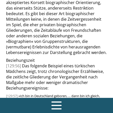
akzeptiertes Korsett biographischer Orientierung,
das einerseits Stütze, andererseits Restriktion
bedeutet. Es gibt bei dieser Art biographischer
Mitteilungen keine, in denen die Zeitvergessenheit
im Spiel, die eher privaten biographischen
Gliederungen, die Zeitabläufe von Freundschaften
oder anderen sozialen Beziehungen, die
»
Biographien
«
von Gruppenstrukturen, die
(vermutbare) Erlebnisdichte von herausragenden
Lebensereignissen zur Darstellung gebracht werden.
Beziehungszeit
[129:56]
Das folgende Beispiel eines türkischen
Mädchens zeigt, trotz chronologischer Erzählweise,
die zeitliche Gliederung der Vergangenheit nach
Maßgabe mehr oder weniger dramatischer
Beziehungsereignisse:
[129:57]
»
Ich bin in Deutschland geboren, … dann bin ich gleich,
nachdem ich geboren bin, hat mich meine Mutter nach Türkei
gebracht, bin ich mit meinen Großeltern da aufgewachsen, bis ich
sieben Jahre alt war, meine Mutter kam ab und zu mal zu Besuch,