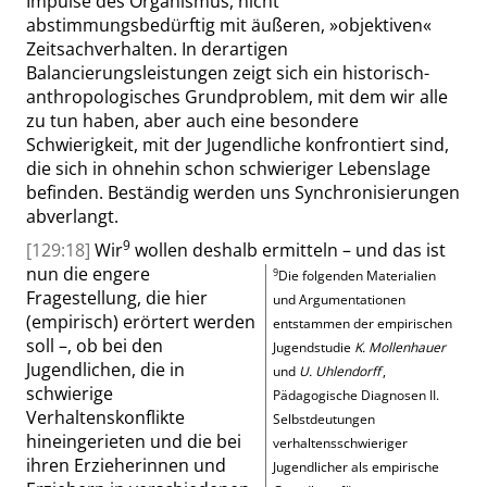
Impulse des Organismus, nicht
abstimmungsbedürftig mit äußeren,
»
objektiven
«
Zeitsachverhalten. In derartigen
Balancierungsleistungen zeigt sich ein
historisch-
anthropologisches Grundproblem, mit dem wir alle
zu tun haben, aber auch eine besondere
Schwierigkeit,
mit der
Jugendliche konfrontiert sind,
die
sich
in ohnehin schon schwieriger Lebenslage
befinden.
Beständig werden uns Synchronisierungen
abverlangt.
9
[129:18]
Wir
wollen deshalb ermitteln
– und das ist
nun die engere
9
Die folgenden Materialien
Fragestellung, die hier
und Argumentationen
(empirisch) erörtert werden
entstammen der empirischen
soll –, ob bei den
Jugendstudie
K. Mollenhauer
Jugendlichen, die in
und
U. Uhlendorff
,
schwierige
Pädagogische Diagnosen II.
Verhaltenskonflikte
Selbstdeutungen
hineingerieten und die bei
verhaltensschwieriger
ihren Erzieherinnen und
Jugendlicher als empirische