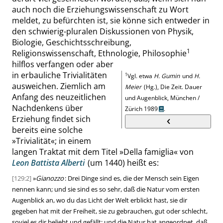
auch noch die Erziehungswissenschaft zu Wort
meldet, zu befürchten ist, sie könne sich entweder in
den schwierig-pluralen Diskussionen von Physik,
Biologie, Geschichtsschreibung,
1
Religionswissenschaft, Ethnologie, Philosophie
hilflos verfangen oder aber
in erbauliche Trivialitäten
1
Vgl. etwa
H. Gumin
und
H.
ausweichen. Ziemlich am
Meier
(Hg.), Die Zeit. Dauer
Anfang des neuzeitlichen
und Augenblick, München /
Nachdenkens über
Zürich 1989
.
Erziehung findet sich
bereits eine solche
»
Trivialität
«
; in einem
langen Traktat mit dem Titel
»
Della famiglia
«
von
Leon Battista Alberti
(um 1440) heißt es:
[129:2]
»
Gianozzo
: Drei Dinge sind es, die der Mensch sein Eigen
nennen kann; und sie sind es so sehr, daß die Natur vom ersten
Augenblick an, wo du das Licht der Welt erblickt hast, sie dir
gegeben hat mit der Freiheit, sie zu gebrauchen, gut oder schlecht,
soviel es dir beliebt und gefällt; und die Natur hat angeordnet, daß