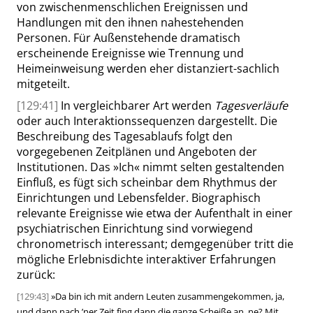
von zwischenmenschlichen Ereignissen und
Handlungen mit den ihnen nahestehenden
Personen. Für Außenstehende dramatisch
erscheinende Ereignisse wie Trennung und
Heimeinweisung werden eher distanziert-sachlich
mitgeteilt.
[129:41]
In vergleichbarer Art werden
Tagesverläufe
oder auch Interaktionssequenzen dargestellt. Die
Beschreibung des Tagesablaufs folgt den
vorgegebenen Zeitplänen und Angeboten der
Institutionen. Das
»
Ich
«
nimmt selten gestaltenden
Einfluß, es fügt sich scheinbar dem Rhythmus der
Einrichtungen und Lebensfelder.
Biographisch
relevante Ereignisse wie etwa der Aufenthalt in einer
psychiatrischen Einrichtung sind vorwiegend
chronometrisch interessant; demgegenüber tritt die
mögliche Erlebnisdichte interaktiver Erfahrungen
zurück:
[129:43]
»
Da bin ich mit andern Leuten zusammengekommen, ja,
und dann nach ’ner Zeit fing dann die ganze Scheiße an, ne? Mit