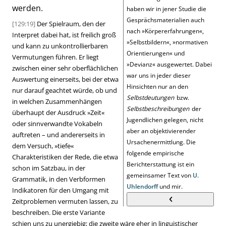
werden.
haben wir in jener Studie die
Gesprächsmaterialien auch
[129:19]
Der Spielraum, den der
nach
»
Körpererfahrungen
«
,
Interpret dabei hat, ist freilich groß
»
Selbstbildern
«
,
»
normativen
und kann zu unkontrollierbaren
Orientierungen
«
und
Vermutungen führen. Er liegt
»
Devianz
«
ausgewertet. Dabei
zwischen einer sehr oberflächlichen
war uns in jeder dieser
Auswertung einerseits, bei der etwa
Hinsichten nur an den
nur darauf geachtet würde, ob und
Selbstdeutungen
bzw.
in welchen Zusammenhängen
Selbstbeschreibungen
der
überhaupt der Ausdruck
»
Zeit
«
Jugendlichen gelegen, nicht
oder sinnverwandte Vokabeln
aber an objektivierender
auftreten – und andererseits in
Ursachenermittlung. Die
dem Versuch,
»
tiefe
«
folgende empirische
Charakteristiken der Rede, die etwa
Berichterstattung ist ein
schon im Satzbau, in der
gemeinsamer Text von
U.
Grammatik, in den Verbformen
Uhlendorff
und mir.
Indikatoren für den Umgang mit
Zeitproblemen vermuten lassen, zu
beschreiben. Die erste Variante
schien uns zu unergiebig; die zweite wäre eher in linguistischer