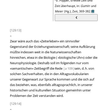
E. Pöppel
, Erlebte Zeit und
Zeit überhaupt, in:
Gumin
und
Meier
(Hg.), Zeit, 369-382.
[129:13]
–
Zwar wäre auch das
»
Zeiterleben
«
ein sinnvoller
Gegenstand der Erziehungswissenschaft; seine Aufklärung
müßte indessen weit in die Naturwissenschaften
hinreichen, etwa in die Biologie (
»
biologische Uhr
«
) oder die
Neurophysiologie. Deshalb soll im folgenden nur vom
»
semantischen
«
Zeitbegriff die Rede
|
a
109|
sein, d. h. von
solchen Sachverhalten, die in den Alltagsvokabularien
unserer Gegenwart zur Sprache kommen und die sich auf
das beziehen, was, ebenfalls alltagssprachlich, in unserer
historischen und kulturellen Situation gemeinhin unter
Problemen der Zeit verstanden wird.
[129:14]
–