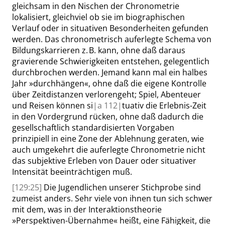
gleichsam in den Nischen der Chronometrie
lokalisiert, gleichviel ob sie im biographischen
Verlauf oder
in
situativen Besonderheiten gefunden
werden. Das chronometrisch auferlegte Schema von
Bildungskarrieren z. B. kann, ohne daß daraus
gravierende Schwierigkeiten entstehen, gelegentlich
durchbrochen werden. Jemand kann mal
ein halbes
Jahr
»
durchhängen
«
, ohne daß die eigene Kontrolle
über Zeitdistanzen verlorengeht; Spiel, Abenteuer
und Reisen können si
|
a
112|
tuativ die Erlebnis-Zeit
in den Vordergrund
rücken
, ohne daß dadurch die
gesellschaftlich standardisierten Vorgaben
prinzipiell in eine Zone der Ablehnung geraten, wie
auch umgekehrt die auferlegte Chronometrie nicht
das subjektive Erleben von Dauer oder situativer
Intensität beeinträchtigen muß.
[129:25]
Die Jugendlichen unserer Stichprobe sind
zumeist anders. Sehr viele von ihnen tun sich schwer
mit dem, was in der Interaktionstheorie
»
Perspektiven-Übernahme
«
heißt, eine Fähigkeit, die