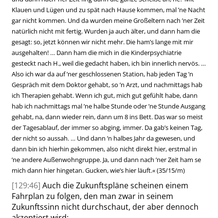
Klauen und Lügen und zu spät nach Hause kommen, mal ’ne Nacht
gar nicht kommen. Und da wurden meine Großeltern nach ’ner Zeit
natürlich nicht mit fertig. Wurden ja auch älter, und dann ham die
gesagt: so, jetzt können wir nicht mehr. Die ham’s lange mit mir
ausgehalten! … Dann ham die mich in die Kinderpsychiatrie
gesteckt nach H., weil die gedacht haben, ich bin innerlich nervös. …
Also ich war da auf ’ner geschlossenen Station, hab jeden Tag ’n
Gespräch mit dem Doktor gehabt, so ’n Arzt, und nachmittags hab
ich Therapien gehabt. Wenn ich gut, mich gut gefühlt habe, dann
hab ich nachmittags mal ’ne halbe Stunde oder ’ne Stunde Ausgang
gehabt, na, dann wieder rein, dann um 8 ins Bett. Das war so meist
der Tagesablauf, der immer so abging, immer. Da gab’s keinen Tag,
der nicht so aussah. … Und dann ’n halbes Jahr da gewesen, und
dann bin ich hierhin gekommen, also nicht direkt hier, erstmal in
’ne andere Außenwohngruppe. Ja, und dann nach ’ner Zeit ham se
mich dann hier hingetan. Gucken, wie’s hier läuft.
«
(35/15/m)
[129:46]
Auch die Zukunftspläne scheinen einem
Fahrplan zu folgen, den man zwar in seinem
Zukunftssinn nicht durchschaut, der aber dennoch
akzeptiert wird: