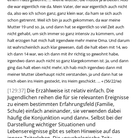
die war eigentlich nie da. Mein Vater, der war eigentlich auch nicht
da, also wo ich schon ganz, ganz klein war, da ham se sich auch
schon getrennt. Weil ich bin ja auch gekommen, da war meine
Mutter 19 und so. Ja, und dann hat se eigentlich so viel Zeit auch
nicht gehabt, um sich immer so ganz intensiv zu kümmern, und
halt erzogen hat mich halt irgendwie mehr meine Oma. Und darum
ist wahrscheinlich auch klar gewesen, daß die halt eben mit 14, wo
ich dann 14 war, wo ich dann mit ihr richtig so gewohnt habe,
irgendwo dann auch nicht so ganz klargekommen ist. Ja, und dann
ging das halt eben nicht mehr, ich hab mich irgendwo
dann mit
meiner Mutter überhaupt nicht verstanden, ja und dann hat se
mich eben ins Heim gesteckt, ins Heim geschickt. …
«
(56/22/w)
[129:37]
Die Erzählweise ist relativ einfach. Die
Jugendlichen reihen die für sie relevanten Ereignisse
zu einem bestimmten Erfahrungsfeld (Familie,
Schule) einfach aneinander, sie verwenden dabei
häufig die Konjunktion
»
und dann
«
. Selbst bei der
Darstellung wichtiger Situationen und
Lebensereignisse gibt es selten Hinweise auf das
innere Zeiterleben. Die
»
psychologische Zeit
«
,