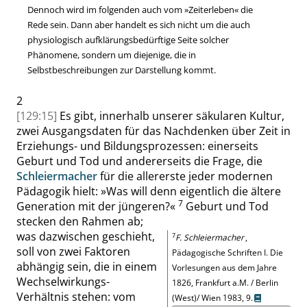
Dennoch wird im folgenden auch vom
»
Zeiterleben
«
die
Rede sein. Dann aber handelt es sich nicht um die auch
physiologisch aufklärungsbedürftige Seite solcher
Phänomene, sondern um diejenige, die in
Selbstbeschreibungen zur Darstellung kommt.
2
[129:15]
Es gibt, innerhalb unserer säkularen Kultur,
zwei Ausgangsdaten für das Nachdenken über Zeit in
Erziehungs- und Bildungsprozessen: einerseits
Geburt und Tod und andererseits die Frage, die
Schleiermacher
für die allererste jeder modernen
Pädagogik hielt:
»
Was will denn eigentlich die ältere
7
Generation mit der jüngeren?
«
Geburt und Tod
stecken den Rahmen ab;
was dazwischen geschieht,
7
F. Schleiermacher
,
soll von zwei Faktoren
Pädagogische Schriften I. Die
abhängig sein, die in einem
Vorlesungen aus dem Jahre
Wechselwirkungs-
1826, Frankfurt a.M. / Berlin
Verhältnis stehen: vom
(West)/ Wien 1983,
9
.