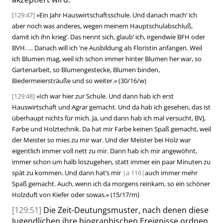
[129:47]
»
Ein Jahr Hauswirtschaftsschule. Und danach mach’ ich
aber noch was anderes, wegen meinem Hauptschulabschluß,
damit ich ihn krieg’. Das nennt sich, glaub’ ich, irgendwie BFH oder
BVH. … Danach will ich ’ne Ausbildung als Floristin anfangen. Weil
ich Blumen mag, weil ich schon immer hinter Blumen her war, so
Gar
tenarbeit, so Blumengestecke, Blumen binden,
Biedermeiersträuße und so weiter.
«
(30/16/w)
[129:48]
»
Ich war hier zur Schule. Und dann hab ich erst
Hauswirtschaft und Agrar gemacht. Und da hab ich gesehen, das ist
überhaupt nichts für mich. Ja, und dann hab ich mal versucht, BVJ,
Farbe und Holztechnik. Da hat mir Farbe keinen Spaß gemacht, weil
der Meister so mies zu mir war. Und der Meister bei Holz war
eigentlich immer voll nett zu mir. Dann hab ich mir angewöhnt,
immer schon um halb loszugehen, statt immer ein paar Minuten zu
spät zu kommen. Und dann hat’s mir
|
a
116|
auch immer mehr
Spaß gemacht. Auch, wenn ich da morgens reinkam, so ein schöner
Holzduft von Kiefer oder sowas.
«
(15/17/m)
[129:51]
Die Zeit-Deutungsmuster, nach denen diese
Jugendlichen ihre biographischen Ereignisse ordnen,