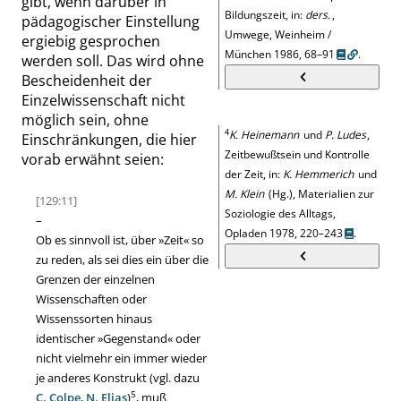
gibt, wenn darüber in
Bildungszeit, in:
ders.
,
pädagogischer Einstellung
Umwege, Weinheim /
ergiebig gesprochen
München 1986, 68–91
.
werden soll. Das wird ohne
Bescheidenheit der
Einzelwissenschaft nicht
möglich sein, ohne
4
K. Heinemann
und
P. Ludes
,
Einschränkungen, die hier
Zeitbewußtsein und Kontrolle
vorab erwähnt seien:
der Zeit, in:
K. Hemmerich
und
M. Klein
(Hg.), Materialien zur
[129:11]
Soziologie des Alltags,
–
Opladen 1978, 220–243
.
Ob es sinnvoll ist, über
»
Zeit
«
so
zu reden, als sei dies ein über die
Grenzen der einzelnen
Wissenschaften oder
Wissenssorten hinaus
identischer
»
Gegenstand
«
oder
nicht vielmehr ein immer wieder
je anderes Konstrukt (vgl. dazu
5
C. Colpe
,
N. Elias
)
, muß