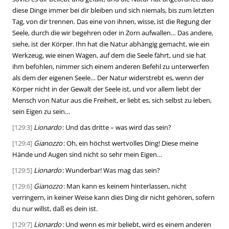
diese Dinge immer bei dir bleiben und sich niemals, bis zum letzten
Tag, von dir trennen. Das eine von ihnen, wisse, ist die Regung der
Seele, durch die wir begehren oder in Zorn aufwallen… Das andere,
siehe, ist der Körper. Ihn hat die Natur abhängig gemacht, wie ein
Werkzeug, wie einen Wagen, auf dem die Seele fährt, und sie hat
ihm befohlen, nimmer sich einem anderen Befehl zu unterwerfen
als dem der eigenen Seele… Der Natur widerstrebt es, wenn der
Körper nicht in der Gewalt der Seele ist, und vor allem liebt der
Mensch von Natur aus die Freiheit, er liebt es, sich selbst zu leben,
sein Eigen zu sein…
[129:3]
Lionardo
: Und das dritte – was wird das sein?
[129:4]
Gianozzo
: Oh, ein höchst wertvolles Ding! Diese meine
Hände und Augen sind nicht so sehr mein Eigen…
[129:5]
Lionardo
: Wunderbar! Was mag das sein?
[129:6]
Gianozzo
: Man kann es keinem hinterlassen, nicht
verringern, in keiner Weise kann dies Ding dir nicht gehören, sofern
du nur willst, daß es dein ist.
[129:7]
Lionardo
: Und wenn es mir beliebt, wird es einem anderen