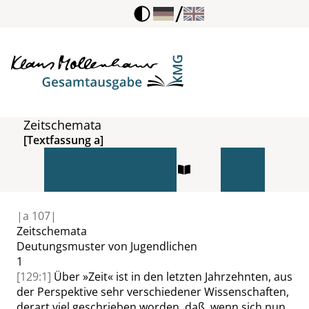
/
Zeitschemata
[Textfassung a]
|
a
107|
Zeitschemata
Deutungsmuster von Jugendlichen
1
[129:1]
Über
»
Zeit
«
ist in den letzten Jahrzehnten, aus
der Perspektive sehr verschiedener Wissenschaften,
derart viel geschrieben worden, daß, wenn sich nun