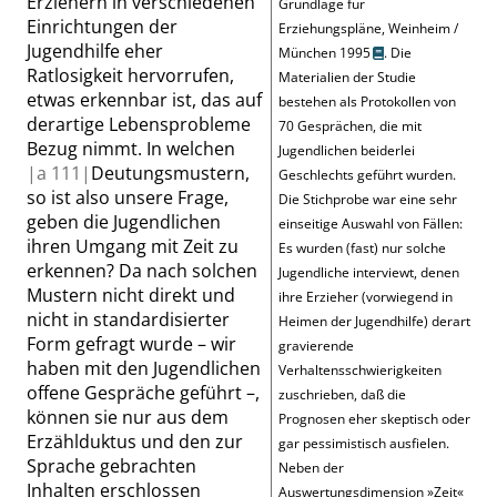
Erziehern in verschiedenen
Grundlage für
Einrichtungen der
Erziehungspläne, Weinheim /
Jugendhilfe eher
München 1995
. Die
Ratlosigkeit hervorrufen,
Materialien der Studie
etwas erkennbar ist, das auf
bestehen als Protokollen von
derartige Lebensprobleme
70 Gesprächen, die mit
Bezug nimmt. In welchen
Jugendlichen beiderlei
|
a
111|
Deutungsmustern,
Geschlechts geführt wurden.
so ist also unsere Frage,
Die Stichprobe war eine sehr
geben die Jugendlichen
einseitige Auswahl von Fällen:
ihren Umgang mit Zeit zu
Es wurden (fast) nur solche
erkennen? Da nach solchen
Jugendliche interviewt, denen
Mustern nicht direkt und
ihre Erzieher (vorwiegend in
nicht in standardisierter
Heimen der Jugendhilfe) derart
Form gefragt wurde
– wir
gravierende
haben mit den Jugendlichen
Verhaltensschwierigkeiten
offene Gespräche geführt –
,
zuschrieben, daß die
können sie nur aus dem
Prognosen eher skeptisch oder
Erzählduktus und den zur
gar pessimistisch ausfielen.
Sprache gebrachten
Neben der
Inhalten erschlossen
Auswertungsdimension
»
Zeit
«