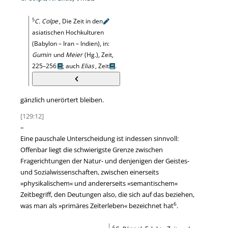
5
C. Colpe
, Die Zeit in
den
asiatischen Hochkulturen
(Babylon – Iran – lndien), in:
Gumin
und
Meier
(Hg.), Zeit,
225–256
; auch
Elias
, Zeit
.
gänzlich unerörtert bleiben.
[129:12]
–
Eine pauschale Unterscheidung ist indessen sinnvoll:
Offenbar liegt die schwierigste Grenze zwischen
Fragerichtungen der Natur- und denjenigen der Geistes-
und Sozialwissenschaften, zwischen einerseits
»
physikalischem
«
und andererseits
»
semantischem
«
Zeitbegriff, den Deutungen also, die sich auf das beziehen,
6
was man als
»
primäres Zeiterleben
«
bezeichnet hat
.
6