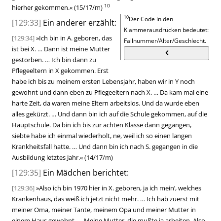
10
hierher gekommen.
«
(15/17/m)
10
Der Code in den
[129:33]
Ein anderer erzählt:
Klammerausdrücken bedeutet:
[129:34]
»
Ich bin in A. geboren, das
Fallnummer/Alter/Geschlecht.
ist bei X. … Dann ist meine Mutter
gestorben. … Ich bin dann zu
Pflegeeltern in X gekommen. Erst
habe ich bis zu meinem ersten Lebensjahr, haben wir in Y noch
gewohnt und dann eben zu Pflegeeltern nach X. … Da kam mal eine
harte Zeit, da waren meine Eltern arbeitslos. Und da wurde eben
alles gekürzt. … Und dann bin ich auf die Schule gekommen, auf die
Hauptschule. Da bin ich bis zur achten Klasse dann gegangen,
siebte habe ich einmal wiederholt, ne, weil ich so einen langen
Krankheitsfall hatte. … Und dann bin ich nach S. gegangen in die
Ausbildung letztes Jahr.
«
(14/17/m)
[129:35]
Ein Mädchen berichtet:
[129:36]
»
Also ich bin 1970 hier in X. geboren, ja ich mein’, welches
Krankenhaus, das weiß ich jetzt nicht mehr. … Ich hab zuerst mit
meiner Oma, meiner Tante, meinem Opa und meiner Mutter in
einem Haus gewohnt. … Meine Mutter, die mußte ja arbeiten. Also