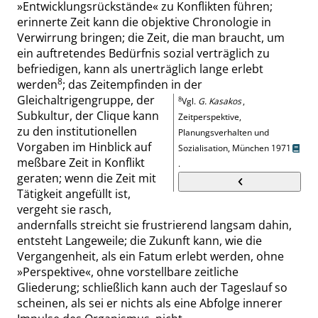
»
Entwicklungsrückstände
«
zu Konflikten führen;
erinnerte Zeit kann die objektive Chronologie in
Verwirrung bringen; die Zeit, die man braucht, um
ein auftretendes Bedürfnis sozial verträglich zu
befriedigen, kann als unerträglich lange erlebt
8
werden
; das Zeitempfinden in der
Gleichaltrigengruppe, der
8
Vgl.
G. Kasakos
,
Subkultur, der Clique kann
Zeitperspektive,
zu den institutionellen
Planungsverhalten und
Vorgaben im Hinblick auf
Sozialisation, München 1971
meßbare Zeit in Konflikt
.
geraten; wenn die Zeit mit
Tätigkeit angefüllt ist,
vergeht sie rasch,
andernfalls streicht sie frustrierend langsam dahin,
entsteht Langeweile; die Zukunft kann, wie die
Vergangenheit, als ein Fatum erlebt werden, ohne
»
Per
spektive
«
, ohne vorstellbare zeitliche
Gliederung; schließlich kann auch der Tageslauf so
scheinen, als sei er nichts als eine Abfolge innerer