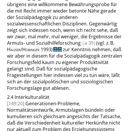
übrigens eine willkommene Bewährungsprobe für
die mit Recht immer wieder betonte Nähe gerade
der Sozialpädagogik zu anderen
sozialwissenschaftlichen Disziplinen. Gegenwärtig
zeigt sich indessen noch, wenn ich recht sehe, daß
wir zwar, mal mehr, mal weniger, die Ergebnisse der
Armuts- und Sozialhilfeforschung
|
a
39|
(
vgl.
z. B.
Hauser
/
Hübinger
1993)
zur Kenntnis nehmen, daß
wir aber in diesem für die Sozialpädagogik zentralen
Forschungsfeld kaum zu eigener Produktivität
gelangt sind. Daß für sozialpädagogische
Fragestellungen hier indessen viel zu tun wäre, läßt
sich an der sozialpolitischen und
soziologischen
Forschungslage gut ablesen.
2.4
Interkulturalität
[149:20]
Generationen-Probleme,
Normalitätsentwürfe, Armutslagen bündeln oder
kumulieren sich gleichsam angesichts der Tatsache,
daß die Verschiedenheit kultureller Herkünfte nicht
nur aktuell zum Problem des
Erziehungssystems