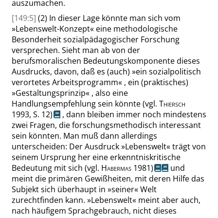
auszumachen.
[149:5]
(2)
In dieser Lage könnte man sich vom
»
Lebenswelt-Konzept
«
eine methodologische
Besonderheit sozialpädagogischer Forschung
versprechen. Sieht man ab von der
berufsmoralischen Bedeutungskomponente dieses
Ausdrucks, davon, daß es (auch)
»
ein sozialpolitisch
verortetes Arbeitsprogramm
«
, ein (praktisches)
»
Gestaltungsprinzip
«
, also eine
Handlungsempfehlung sein könnte
(
vgl.
Thiersch
1993,
S. 12
)
, dann bleiben immer noch mindestens
zwei Fragen, die forschungsmethodisch interessant
sein könnten. Man muß dann allerdings
unterscheiden: Der
Ausdruck
»
Lebenswelt
«
trägt von
seinem Ursprung her eine erkenntniskritische
Bedeutung mit sich
(vgl.
Habermas
1981)
und
meint die primären Gewißheiten, mit deren Hilfe das
Subjekt sich überhaupt in
»
seiner
«
Welt
zurechtfinden kann.
»
Lebenswelt
«
meint aber auch,
nach häufigem Sprachgebrauch, nicht dieses