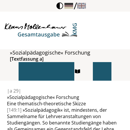
/
»Sozialpädagogische« Forschung
[Textfassung a]
|
a
29|
»
Sozialpädagogische
«
Forschung
Eine thematisch-theoretische Skizze
[149:1]
»
Sozialpädagogik
«
ist, mindestens, der
Sammelname für Lehrveranstaltungen von
Studiengängen. So benannte Studiengänge haben
als Gemeinsames ein Gegenstandsfeld der Lehre,