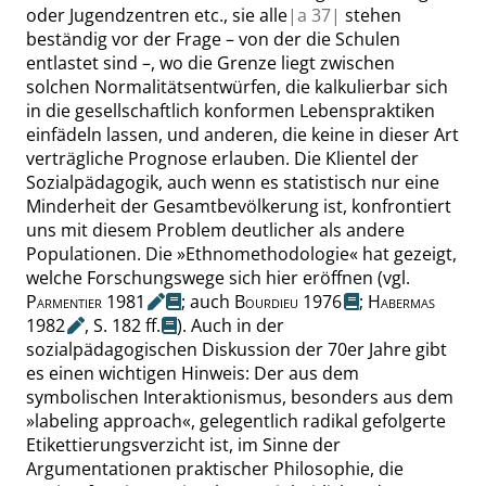
oder Jugendzentren etc., sie alle
|
a
37|
stehen
beständig vor der Frage – von der die Schulen
entlastet sind –, wo die Grenze liegt zwischen
solchen Normalitätsentwürfen, die kalkulierbar sich
in die gesellschaftlich konformen Lebenspraktiken
einfädeln lassen, und anderen, die keine in dieser Art
verträgliche Prognose erlauben. Die Klientel der
Sozialpädagogik, auch wenn es statistisch nur eine
Minderheit der Gesamtbevölkerung ist, konfrontiert
uns mit diesem Problem deutlicher als andere
Populationen. Die
»
Ethnomethodologie
«
hat gezeigt,
welche Forschungswege sich hier eröffnen (
vgl.
Parmentier
1981
; auch
Bourdieu
1976
;
Habermas
1982
,
S. 182 ff.
)
. Auch
in der
sozialpädagogischen Diskussion der 70er Jahre gibt
es einen wichtigen Hinweis: Der aus dem
symbolischen Interaktionismus, besonders aus dem
»
labeling approach
«
, gelegentlich radikal gefolgerte
Etikettierungsverzicht ist, im Sinne der
Argumentationen praktischer Philosophie, die