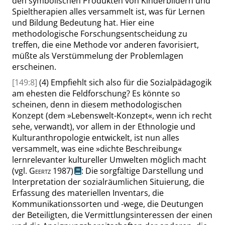
den symbolischen Produkten von Kinderbildern und
Spieltherapien alles versammelt ist, was für Lernen
und Bildung Bedeutung hat. Hier eine
methodologische Forschungsentscheidung zu
treffen, die
eine
Methode vor anderen favorisiert,
müßte als Verstümmelung der Problemlagen
erscheinen.
[149:8]
(4)
Empfiehlt sich also für die Sozialpädagogik
am ehesten die
Feldforschung
? Es könnte so
scheinen, denn in diesem methodologischen
Konzept (dem
»
Lebenswelt-Konzept
«
, wenn ich recht
sehe, verwandt), vor allem in der Ethnologie und
Kulturanthropologie entwickelt, ist nun alles
versammelt, was eine
»
dichte Beschreibung
«
lernrelevanter kultureller Umwelten möglich macht
(
vgl.
Geertz
1987)
: Die sorgfältige Darstellung und
Interpretation der sozialräumlichen Situierung, die
Erfassung des materiellen Inventars, die
Kommunikationssorten und -wege, die Deutungen
der Beteiligten, die Vermittlungsinteressen der einen