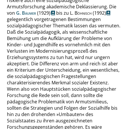
riskiere auch eine sozialpädagogische
Armutsforschung akademische Deklassierung. Die
von
G.
Bäumer
(1929)
bis zu
L.
Böhnisch
(1992)
gelegentlich vorgetragenen Bestimmungen
sozialpädagogischer Thematik lassen das vermuten.
Daß die Sozialpädagogik, als wissenschaftliche
Bemühung um die Aufklärung der Probleme von
Kinder- und Jugendhilfe
es vornehmlich mit den
Verlusten
im Modernisierungsprozeß des
Erziehungssystems zu tun hat, wird nur ungern
akzeptiert. Die Differenz von arm und reich ist aber
ein Kriterium der Unterscheidung, ein wesentliches,
die sozialpädagogischen Fragestellungen
charakterisierendes Merkmal sozialer Existenz.
Wenn also von Hauptstücken sozialpädagogischer
Forschung die Rede sein soll, dann sollte die
pädagogische Problematik von Armutsmilieus,
sollten die Strategien und Folgen der Sozialhilfe bis
hin zu den drohenden
»
Umbauten
«
des
Sozialstaates zu ihren ausgezeichneten
Forschungsgegenständen gehören. Es wäre