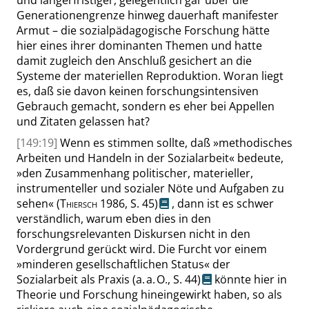
und längerfristiger, gelegentlich gar über die
Generationengrenze hinweg dauerhaft manifester
Armut – die sozialpädagogische Forschung hätte
hier eines ihrer dominanten Themen und hatte
damit zugleich den Anschluß gesichert an die
Systeme der materiellen Reproduktion.
Woran liegt
es, daß sie davon keinen forschungsintensiven
Gebrauch gemacht, sondern es eher bei Appellen
und Zitaten gelassen hat?
[149:19]
Wenn es stimmen sollte, daß
»
methodisches
Arbeiten und Handeln in der Sozialarbeit
«
bedeute,
»
den Zusammenhang politischer, materieller,
instrumenteller und sozialer Nöte und Aufgaben zu
sehen
«
(
Thiersch
1986,
S. 45
)
, dann ist es schwer
verständlich, warum eben dies in den
forschungsrelevanten Diskursen nicht in den
Vordergrund gerückt wird. Die Furcht vor einem
»
minderen gesellschaftlichen Status
«
der
Sozialarbeit als Praxis
(a. a. O.,
S. 44
)
könnte hier in
Theorie und Forschung hineingewirkt haben, so als