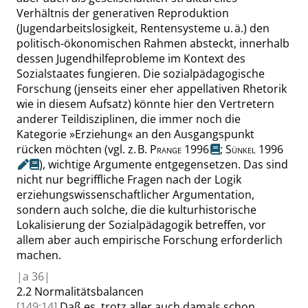
Verhältnis
der generativen Reproduktion
(Jugendarbeitslosigkeit, Rentensysteme u. ä.) den
politisch-ökonomischen Rahmen absteckt, innerhalb
dessen Jugendhilfeprobleme im Kontext des
Sozialstaates fungieren. Die sozialpädagogische
Forschung (jenseits einer eher appellativen Rhetorik
wie in diesem Aufsatz) könnte hier den Vertretern
anderer Teildisziplinen, die immer noch die
Kategorie
»
Erziehung
«
an den Ausgangspunkt
rücken möchten (
vgl. z. B.
Prange
1996
;
Sünkel
1996
), wichtige Argumente entgegensetzen. Das sind
nicht nur begriffliche Fragen nach der Logik
erziehungswissenschaftlicher Argumentation,
sondern auch solche, die die kulturhistorische
Lokalisierung der Sozialpädagogik betreffen, vor
allem aber auch empirische Forschung erforderlich
machen.
|
a
36|
2.2
Normalitätsbalancen
[149:14]
Daß es, trotz aller auch damals schon