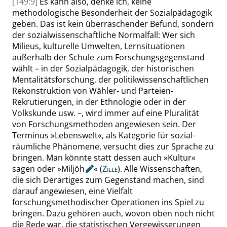
[149:9]
Es kann also, denke ich, keine
methodologische Besonderheit der Sozialpädagogik
geben. Das ist kein überraschender Befund, sondern
der sozialwissenschaftliche Normalfall: Wer sich
Milieus, kulturelle Umwelten, Lernsituationen
außerhalb der Schule zum Forschungsgegenstand
wählt – in der Sozialpädagogik, der historischen
Mentalitätsforschung, der politikwissenschaftlichen
Rekonstruktion von Wähler- und Parteien-
Rekrutierungen, in der Ethnologie oder in der
Volkskunde usw. –, wird immer auf eine Pluralität
von Forschungsmethoden angewiesen sein. Der
Terminus
»
Lebenswelt
«
, als Kategorie für sozial-
räumliche Phänomene, versucht dies zur Sprache zu
bringen. Man könnte statt dessen auch
»
Kultur
«
sagen oder
»
Miljöh
«
(
Zille
). Alle Wissenschaften,
die sich Derartiges zum Gegenstand machen, sind
dar
auf angewiesen, eine Vielfalt
forschungsmethodischer Operationen ins Spiel zu
bringen. Dazu gehören auch, wovon oben noch nicht
die Rede war, die statistischen Vergewisserungen