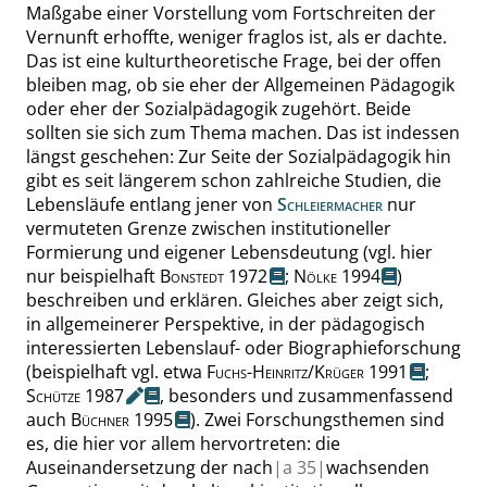
Maßgabe einer Vorstellung vom Fortschreiten der
Vernunft erhoffte, weniger fraglos ist, als er dachte.
Das ist eine kulturtheoretische Frage, bei der offen
bleiben mag, ob sie eher der Allgemeinen Pädagogik
oder eher der Sozialpädagogik zugehört. Beide
sollten sie sich zum Thema machen. Das ist indessen
längst geschehen: Zur Seite der Sozialpädagogik hin
gibt es seit längerem schon zahlreiche Studien, die
Lebensläufe entlang jener von
Schleiermacher
nur
vermuteten Grenze zwischen institutioneller
Formierung und eigener Lebensdeutung (
vgl.
hier
nur beispielhaft
Bonstedt
1972
;
Nölke
1994
)
beschreiben und erklären. Gleiches aber zeigt sich,
in allgemeinerer Perspektive, in der pädagogisch
interessierten Lebenslauf- oder Biographieforschung
(beispielhaft vgl. etwa
Fuchs-Heinritz
/
Krüger
1991
;
Schütze
1987
, besonders und zusammenfassend
auch
Büchner
1995
). Zwei Forschungsthemen sind
es, die hier vor allem hervortreten: die
Auseinandersetzung der nach
|
a
35|
wachsenden