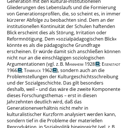
Generation mit den kultural-institutionellen
Gliederungen des Lebenslaufs und die Formierung
von Generationsprofilen, die, so scheint es, in immer
kürzerer Abfolge zu beobachten sind. Dem an der
institutionellen Kontinuität der Schulen haftenden
Blick erscheint dies als Störung, Irritation oder
Reformnötigung. Dem
»
sozialpädagogischen Blick
«
könnte es als die pädagogische Grundfrage
erscheinen. Er würde damit sich anschließen können
nicht nur an die einschlägigen soziologischen
Argumentationen (
vgl.
z. B.
Mannheim
1928
;
Eisenstadt
1966
;
Tenbruck
1962
), sondern auch an die
Problemstellungen der Kulturgeschichtsschreibung
und der Sozialgeschichte. Das gilt besonders
deshalb, weil – und das wäre die zweite Komponente
dieses Forschungsthemas – erst in diesen
Jahrzehnten deutlich wird, daß das
Generationenverhältnis nicht mehr in
kulturalistischer Kurzform analysiert werden kann,
sondern tief in die Probleme der materi
ellen
Reproduktion, in Sozialpolitik hineinreicht (vgl. z. B.