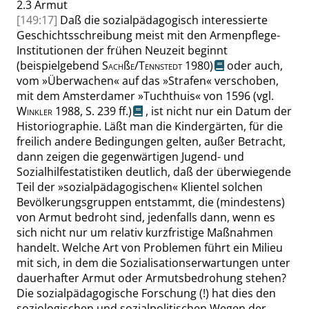
2.3
Armut
[149:17]
Daß die sozialpädagogisch interessierte
Geschichtsschreibung meist mit den Armenpflege-
Institutionen der frühen Neuzeit beginnt
(beispielgebend
Sach
ß
e
/
Tennstedt
1980)
oder auch,
vom
»
Überwachen
«
auf das
»
Strafen
«
verschoben,
mit dem Amsterdamer
»
Tuchthuis
«
von 1596
(
vgl.
Winkler
1988,
S. 239 ff.
)
, ist nicht nur ein Datum der
Historiographie. Läßt man die Kindergärten, für die
freilich andere Bedingungen gelten, außer Betracht,
dann zeigen die gegenwärtigen Jugend- und
Sozialhilfestatistiken deutlich, daß der überwiegende
Teil der
»
sozialpädagogischen
«
Klientel solchen
Bevölkerungsgruppen entstammt, die (mindestens)
von Armut bedroht sind, jedenfalls dann, wenn es
sich nicht nur um relativ kurzfristige Maßnahmen
handelt. Welche Art von Problemen führt ein Milieu
mit sich, in dem die Sozialisationserwartungen unter
dauerhafter Armut oder Armutsbedrohung stehen?
Die sozialpädagogische Forschung (!) hat dies den
soziologischen und sozialpolitischen Wegen der