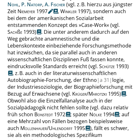
Nohl
,
P.
Natorp
,
A.
Fischer
(vgl. z. B.
hierzu
aus jüngster
Zeit
Niemeyer
1997
,
Winkler
1997), sondern auch
bei dem der amerikanischen Sozialarbeit
entstammenden Konzept des
»
Case-Work
«
(
vgl.
Sach
ß
e
1993)
. Die
unter anderem
dadurch
auf den
Weg gebrachte anamnestische und die
Lebenskontexte einbeziehende Forschungsmethode
hat inzwischen, da sie parallel auch in anderen
wissenschaftlichen Disziplinen Fuß fassen konnte,
eindrucksvolle Standards erreicht
(
vgl.
Schütze
1993)
, z. B. auch in der literaturwissenschaftlichen
Autobiographie-Forschung, der Ethno
|
a
31|
logie,
der Industriesoziologie, der Biographieforschung mit
Bezug auf Erwachsene
(
vgl.
Krüger
/
Marotzki
1995)
.
Obwohl also die Einzelfallanalyse auch in der
Sozialpädagogik nicht fehlen sollte (vgl. dazu relativ
früh schon
Bonstedt
1972
;
später
Nölke
1994
;
auf
eine Mehrzahl von Fällen bezogen beispielsweise
auch
Mollenhauer
/
Uhlendorff
1995
), fällt es schwer,
sie als ein methodologisches Spezifikum