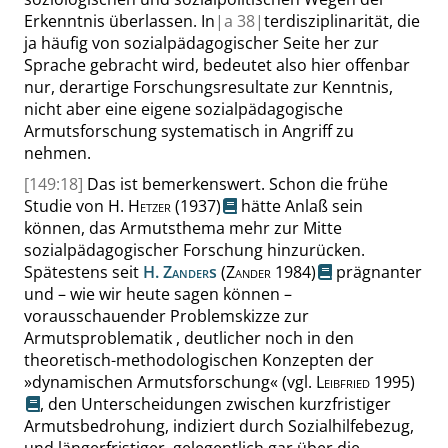
Erkenntnis überlassen. In
|
a
38|
terdisziplinarität, die
ja häufig von sozialpädagogischer Seite her zur
Sprache gebracht wird, bedeutet also hier offenbar
nur, derartige Forschungsresultate zur Kenntnis,
nicht aber eine eigene sozialpädagogische
Armutsforschung systematisch in Angriff zu
nehmen.
[149:18]
Das ist bemerkenswert. Schon die frühe
Studie von
H.
Hetzer
(1937)
hätte Anlaß sein
können, das Armutsthema mehr zur Mitte
sozialpädagogischer Forschung hinzurücken.
Spätestens seit
H.
Zander
s
(
Zander
1984)
prägnanter
und – wie wir heute sagen können –
vorausschauender Problemskizze zur
Armutsproblematik
, deutlicher noch in den
theoretisch-methodologischen Konzepten der
»
dynamischen Armutsforschung
«
(
vgl.
Leibfried
1995)
, den Unterscheidungen zwischen kurzfristiger
Armutsbedrohung, indiziert durch Sozialhilfebezug,