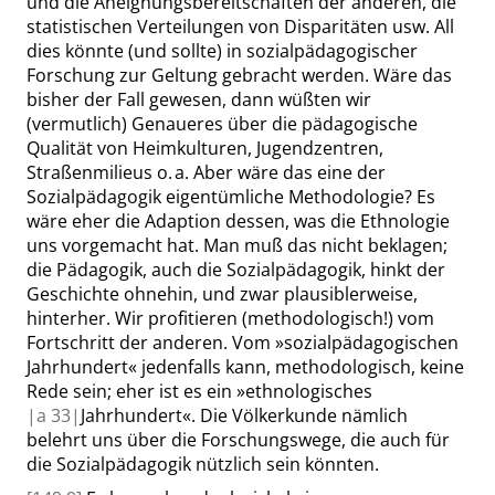
und die Aneignungsbereitschaften der anderen, die
statistischen Verteilungen von Disparitäten
usw.
All
dies könnte (und sollte) in sozialpädagogischer
Forschung zur Geltung gebracht werden. Wäre das
bisher der Fall gewesen, dann wüßten wir
(vermutlich) Genaueres über die pädagogische
Qualität
von Heimkulturen, Jugendzentren,
Straßenmilieus
o. a.
Aber wäre das eine der
Sozialpädagogik eigentümliche Methodologie? Es
wäre eher die Adaption dessen, was die Ethnologie
uns vorgemacht hat. Man muß das nicht beklagen;
die Pädagogik, auch die Sozialpädagogik, hinkt der
Geschichte ohnehin, und zwar plausiblerweise,
hinterher. Wir profitieren (methodologisch!) vom
Fortschritt der anderen. Vom
»
sozialpädagogischen
Jahrhundert
«
jedenfalls kann, methodologisch, keine
Rede sein; eher ist es ein
»
ethnologisches
|
a
33|
Jahrhundert
«
. Die Völkerkunde nämlich
belehrt uns über die Forschungswege, die auch für
die Sozialpädagogik nützlich sein könnten.