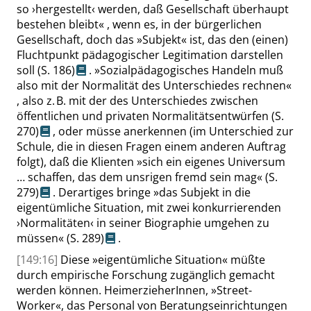
so
›
hergestellt
‹
werden, daß Gesellschaft überhaupt
bestehen bleibt
«
, wenn es, in der bürgerlichen
Gesellschaft, doch das
»
Subjekt
«
ist, das den (einen)
Fluchtpunkt pädagogischer Legitimation darstellen
soll
(
S. 186
)
.
»
Sozialpädagogisches Handeln muß
also mit der Normalität des Unterschiedes rechnen
«
, also z. B. mit der des Unterschiedes zwischen
öffentlichen und privaten Normalitätsentwürfen
(
S.
270
)
, oder müsse anerkennen (im Unterschied zur
Schule, die in diesen Fragen einem anderen Auftrag
folgt), daß die Klienten
»
sich ein eigenes Universum
… schaffen, das dem unsrigen fremd sein mag
«
(
S.
279
)
. Derartiges bringe
»
das Subjekt in die
eigentümliche Situation, mit zwei konkurrierenden
›
Normalitäten
‹
in seiner Biographie umgehen zu
müssen
«
(
S. 289
)
.
[149:16]
Diese
»
eigentümliche Situation
«
müßte
durch empirische Forschung zugänglich gemacht
werden können.
HeimerzieherInnen
,
»
Street-
Worker
«
, das Personal von Beratungseinrichtungen