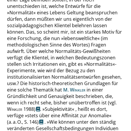
unentschieden ist, welche Entwürfe für die
»
Normalität
«
eines Lebens Geltung beanspruchen
dürfen, dann müßten wir uns eigentlich von
der
sozialpädagogischen Klientel belehren lassen
können. Das, so scheint mir, ist ein starkes Motiv für
eine Forschung, die nun
»
lebensweltliche
«
(im
methodologischen Sinne des Wortes) Fragen
aufwirft. Über welche Normalitäts-Gewißheiten
verfügt die Klientel, in welchen Bedeutungszonen
stellen sich Irritationen ein, gibt es
»
Normalitäts
«
-
Experimente, wie wird der Bezug zu den
institutionalisierten
Normalitätsentwürfen
gesehen,
usw.? Die historisch-theoretischen Grundlagen für
eine solche Thematik hat
M.
Winkler
in einer
Gründlichkeit und Genauigkeit beschrieben, die,
wenn ich recht sehe, bisher unübertroffen ist
(
vgl.
Winkler
1988)
.
»
Subjektivität
«
, heißt es dort,
verfüge
»
stets über eine Affinität zur Anomalie
«
(a. a. O.,
S. 146
)
.
»
Wie können unter den ständig
veränderten Gesellschaftsbedingungen Individuen