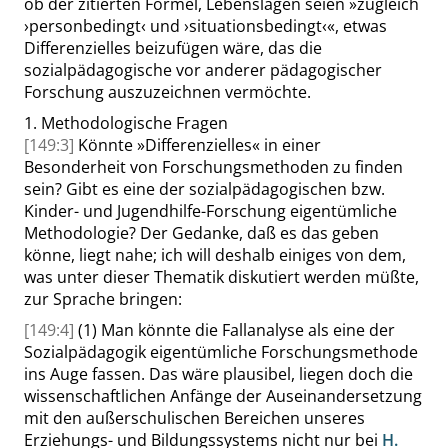
ob der zitierten Formel, Lebenslagen seien
»
zugleich
›
personbedingt
‹
und
›
situationsbedingt
‹
«
, etwas
Differenzielles beizufügen wäre, das die
sozialpädagogische vor anderer pädagogischer
Forschung auszuzeichnen vermöchte.
1.
Methodologische Fragen
[149:3]
Könnte
»
Differenzielles
«
in einer
Besonderheit von Forschungsmethoden zu finden
sein? Gibt es eine der sozialpädagogischen bzw.
Kinder- und Jugendhilfe-Forschung eigentümliche
Methodologie? Der Gedanke, daß es das geben
könne, liegt nahe; ich will deshalb einiges von dem,
was unter dieser Thematik diskutiert werden müßte,
zur Sprache bringen:
[149:4]
(1)
Man könnte die
Fallanalyse
als eine der
Sozialpädagogik eigentümliche Forschungsmethode
ins Auge fassen. Das wäre plausibel, liegen doch die
wissenschaftlichen Anfänge der Auseinandersetzung
mit den außerschulischen Bereichen unseres
Erziehungs- und Bildungssystems nicht nur bei
H.