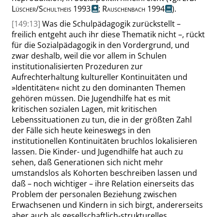
Lüscher
/
Schultheis
1993
;
Rauschenbach
1994
).
[149:13]
Was die Schulpädagogik zurückstellt –
freilich entgeht auch ihr diese Thematik nicht –, rückt
für die Sozialpädagogik in den Vordergrund, und
zwar deshalb, weil die vor allem in Schulen
institutionalisierten Prozeduren zur
Aufrechterhaltung kultureller Kontinuitäten und
»
Identitäten
«
nicht zu den dominanten Themen
gehören
müssen
. Die Jugendhilfe hat es mit
kritischen sozialen Lagen, mit kritischen
Lebenssituationen zu tun, die in der größten Zahl
der Fälle sich
heute keineswegs
in den
institutionellen Kontinuitäten bruchlos lokalisieren
lassen. Die Kinder- und Jugendhilfe
hat auch zu
sehen
, daß Generationen sich nicht mehr
umstandslos als Kohorten beschreiben lassen und
daß – noch wichtiger – ihre Relation einerseits das
Problem der
personalen Beziehung
zwischen
Erwachsenen und Kindern in sich birgt, andererseits
aber auch als
gesellschaftlich-strukturelles