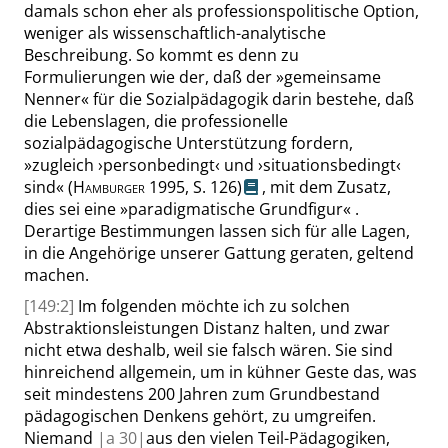
damals schon eher als professionspolitische Option,
weniger als wissenschaftlich-analytische
Beschreibung. So kommt es denn zu
Formulierungen wie der, daß der
»
gemeinsame
Nenner
«
für die Sozialpädagogik darin bestehe, daß
die Lebenslagen, die professionelle
sozialpädagogische Unterstützung fordern,
»
zugleich
›
personbedingt
‹
und
›
situationsbedingt
‹
sind
«
(
Hamburger
1995,
S. 126
)
, mit dem Zusatz,
dies sei eine
»
paradigmatische Grundfigur
«
.
Derartige Bestimmungen lassen sich für alle Lagen,
in die Angehörige unserer Gattung geraten, geltend
machen.
[149:2]
Im folgenden möchte ich zu solchen
Abstraktionsleistungen Distanz halten, und zwar
nicht etwa deshalb, weil sie falsch wären. Sie sind
hinreichend allgemein, um in kühner Geste das, was
seit mindestens 200 Jahren zum Grundbestand
pädagogischen Denkens gehört, zu umgreifen.
Niemand
|
a
30|
aus den vielen Teil-Pädagogiken,