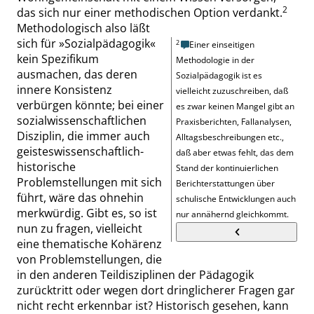
2
das sich nur
einer
methodischen Option verdankt.
Methodologisch also läßt
sich für
»
Sozialpädagogik
«
2
Einer einseitigen
kein Spezifikum
Methodologie in der
ausmachen, das deren
Sozialpädagogik ist es
innere Konsistenz
vielleicht zuzuschreiben, daß
verbürgen könnte; bei einer
es zwar keinen Mangel gibt an
sozialwissenschaftlichen
Praxisberichten, Fallanalysen,
Disziplin, die immer auch
Alltagsbeschreibungen etc.,
geisteswissenschaftlich-
daß aber etwas fehlt, das dem
historische
Stand der kontinuierlichen
Problemstellungen mit sich
Berichterstattungen über
führt, wäre das ohnehin
schulische Entwicklungen auch
merkwürdig. Gibt es, so ist
nur annähernd gleichkommt.
nun zu fragen, vielleicht
eine thematische Kohärenz
von Problemstellungen, die
in den anderen Teildisziplinen der Pädagogik
zurücktritt oder wegen dort dringlicherer Fragen gar
nicht recht erkennbar ist? Historisch gesehen, kann