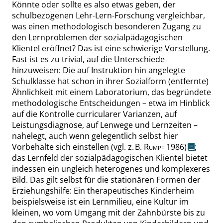
Könnte oder sollte es also etwas geben, der
schulbezogenen
Lehr-Lern-Forschung
vergleichbar,
was einen methodologisch besonderen Zugang zu
den Lernproblemen der sozialpädagogischen
Klientel eröffnet? Das ist eine schwierige Vorstellung.
Fast ist es zu trivial, auf die Unterschiede
hinzuweisen: Die auf Instruktion hin angelegte
Schulklasse hat schon in ihrer Sozialform (entfernte)
Ähnlichkeit mit einem Laboratorium, das begründete
methodologische Entscheidungen – etwa im Hinblick
auf die Kontrolle curricularer Varianzen, auf
Leistungsdiagnose
, auf Lenwege und Lernzeiten –
nahelegt, auch wenn gelegentlich selbst hier
Vorbehalte sich einstellen
(
vgl.
z. B.
Rumpf
1986)
;
das Lernfeld der sozialpädagogischen Klientel bietet
indessen ein ungleich heterogenes und
komplexeres
Bild. Das gilt selbst für die stationären Formen der
Erziehungshilfe: Ein therapeutisches Kinderheim
beispielsweise ist ein Lernmilieu, eine Kultur im
kleinen, wo vom Umgang mit der Zahnbürste bis zu