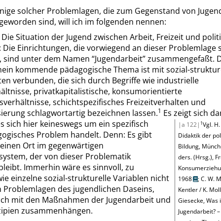
inige solcher Problemlagen, die zum Gegenstand von Jugend
geworden sind, will ich im folgenden nennen:
.
Die Situation der Jugend zwischen Arbeit, Freizeit und polit
:
Die Einrichtungen, die vorwiegend
an dieser Problemlage 
n, sind unter dem Namen
“
Jugendarbeit
”
zusammengefaßt. Da
ein kommende pädagogische Thema ist mit sozial-struktur
en verbunden, die sich durch Begriffe wie industrielle
ältnisse, privatkapitalistische, konsumorientierte
verhältnisse, schichtspezifisches Freizeitverhalten und
1
ierung schlagwortartig bezeichnen lassen.
Es zeigt sich da
s sich hier keineswegs um ein spezifisch
1
|a 122|
Vgl.
H
gogisches Problem handelt. Denn: Es gibt
Didaktik der pol
einen Ort im gegenwärtigen
Bildung, Münch
system, der von dieser Problematik
ders.
(Hrsg.), Fr
leibt. Immerhin wäre es sinnvoll, zu
Konsumerziehu
wie einzelne sozial-strukturelle Variablen nicht
1968
;
C. W.
M
n Problemlagen des jugendlichen Daseins,
Kentler
/ K.
Mol
ch mit den Maßnahmen der Jugendarbeit und
Giesecke
, Was i
zipien zusammenhängen.
Jugendarbeit? –