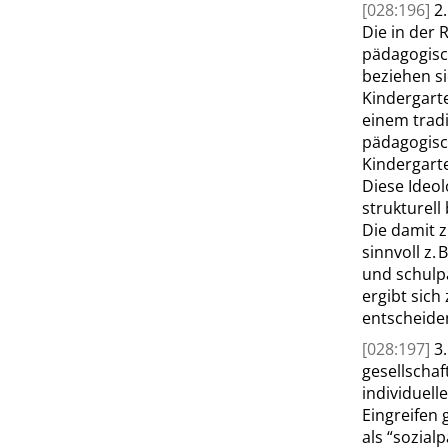
[028:196]
2
Die in der
pädagogisc
beziehen si
Kindergarte
einem tradit
pädagogisc
Kindergarte
Diese Ideol
strukturell
Die damit 
sinnvoll z.
und schulp
ergibt sich
entscheiden
[028:197]
3.
gesellschaf
individuell
Eingreifen 
als
“
sozial