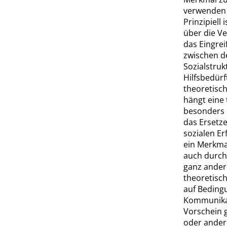
verwenden k
Prinzipiell 
über die V
das Eingre
zwischen d
Sozialstru
Hilfsbedür
theoretisch
hängt eine 
beson
ders 
das Ersetz
sozialen Er
ein Merkmal
auch durch 
ganz andere
theoretisch
auf Bedingu
Kommunikat
Vorschein g
oder ander