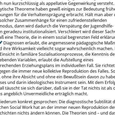
h nun kurzschlüssig als appellative Gegenwirkung versteht.
ytische Theoreme haben gewiß einiges zur Bedeutung früh
hungen für die Verhaltensprägung erbracht. Hält man aber 
 solcher Zusammenhänge für einen zufriedenstellenden
modus, dann wird dadurch die Verspätung der
Jugendhilfe-
n
geradezu institutionalisiert. Verschleiert wird dieser Sach
ß eine Theorie, die in einem sozial begrenzten Feld erklärun
Diagnosen erlaubt, die angemessene pädagogische Ma
 ihre Wirksamkeit vielleicht sogar wahrscheinlich machen. 
e Einsicht in familiäre Sozialisationsprozesse, die Kenntnis de
benden Variablen, erlaubt die Aufstellung eines
rechenden Erziehungsplans im individuellen Fall. Sie richte
gegen die immer neue kollektive Reproduktion des Falles. S
, ohne ihre Absicht und ohne ein Bewußtsein davon zu habe
loses und darin ideologisches Instrument sein. Mit dem Erfol
ll täuscht sie sich darüber, daß sie in der Tat nichts ist als c
das angeblich Unvermeidliche erträglich macht.
iederum konkret gesprochen: Die diagnostische Subtilität 
schen
Social Work
hat an der immer neuen Reproduktion des
hichten nichts ändern können. Die Theorien sind – und das