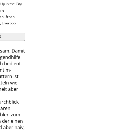
Up in the City –
ile
 an Urban
 Liverpool
rksam. Damit
ugendhilfe
h bedient:
ntim-
ttern ist
tteln wie
heit aber
urchblick
iären
ablen zum
n der einen
 aber naiv,