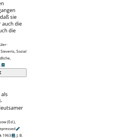
en
gangen
 daß sie
r auch die
ch die
üler-
.
Sieverts
, Sozial
dliche,
.
 als
-
deutsamer
sow
(Ed.),
epressed
k 1963
;
J. B.