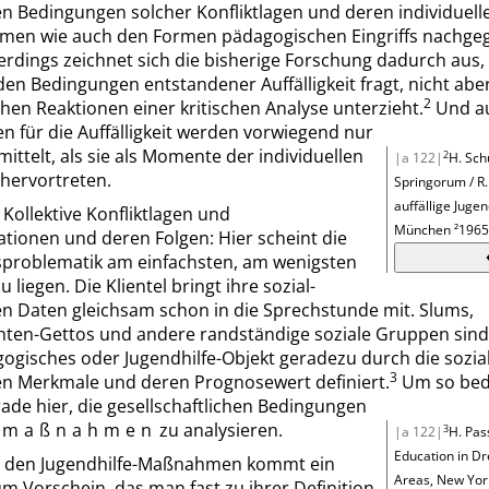
en Bedingungen solcher Konfliktlagen und deren individuell
men wie auch den Formen pädagogischen Eingriffs nachge
erdings zeichnet sich die bisherige Forschung dadurch aus,
en Bedingungen entstandener Auffälligkeit fragt, nicht abe
2
en Reaktionen einer kritischen Analyse unterzieht.
Und au
 für die Auffälligkeit werden vorwiegend nur
mittelt, als sie als Momente der individuellen
2
|a 122|
H.
Sch
 hervortreten.
Springorum
/ R
auffällige Jugen
.
Kollektive Konfliktlagen und
München ²1965
ationen und deren Folgen:
Hier scheint die
problematik am einfachsten, am wenigsten
u liegen. Die Klientel bringt ihre sozial-
en Daten gleichsam schon in die Sprechstunde mit. Slums,
hten-Gettos und andere randständige soziale Gruppen sind
ogisches oder Jugendhilfe-Objekt geradezu durch die sozial
3
len Merkmale und deren Prognosewert definiert.
Um so be
ade hier, die gesellschaftlichen Bedingungen
fsmaßnahmen
zu analysieren.
3
|a 122|
H.
Pas
Education in
Dr
n den Jugendhilfe-Maßnahmen kommt ein
Areas, New Yor
 Vorschein, das man fast zu ihrer Definition