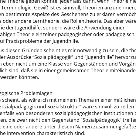
he Theorie geben könnte, jedenfalls dann, wenn Theorie hi
ls Terminologie. Gewiß ist es sinnvoll, Theorien anzunehmen,
len bestimmte Aspekte des Geschehens zu erklären vermöch
ine oder andere Lerntheorie, die Rollentheorie. Das aber wäre 
rie der Jugendhilfe, sondern wäre die Anwendung einer
fähigen Theorie einzelner pädagogischer oder pädagogisch 
uf Praxisprobleme der Jugendhilfe.
us diesen Gründen scheint es mir notwendig zu sein, die th
 der Ausdrücke
“
Sozialpädagogik
”
und
“
Jugendhilfe
”
hervorzu
ch eben nicht um eine Klasse von Gegenständen und Vorgän
lich sind, daß sie in einer gemeinsamen Theorie miteinande
werden könnten.
gogische Problemlagen
s scheint, als wäre ich mit meinem Thema in einer mißlichen
Sozialpädagogik und Sozialstruktur
”
wäre sinnvoll zu reden 
lenfalls von besonderen sozialpädagogischen Institutionen 
en, die zwar nicht den Gegenstand
“
Sozialpädagogik
”
treffe
ie eine oder andere unter diesem Namen zusammengefaßte
e Intervention charakteristisch sind.