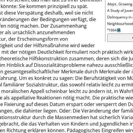
Mays
, Growing 
önnte: Sie kommen prinzipiell zu spät.
A Study of
Juven
ist diese Verspätung deshalb, weil sie nicht
Delinquency in
eränderungen der Bedingungen verfügt, die
Neighbourhood,
ifen nötig machen. Der Zusammenhang
³1964
.
er als ursächlich anzunehmenden
ktur, der Erscheinungsform von
ftigkeit und der Hilfsmaßnahme wird weder
 mit der nötigen Deutlichkeit formuliert noch praktisch wi
theoretische Hilfskonstruktion zusammen, deren sich die J
im Hinblick auf
Dissozialitätsprobleme
nahezu ausschließlic
en gesamtgesellschaftlicher Merkmale durch Merkmale der i
fahrung. Um es konkret zu sagen: Die Berufstätigkeit von Mü
 familiärer Sozialstruktur, das sowohl relativ leicht zu ermi
moralischen Appell scheinbar leicht zu ändern ist, in Wahr
 als appellative Reaktionen nötig macht. Die praktische wie
e Fixierung auf dieses Datum erspart oder versperrt den D
ngen, die dahinter liegen. Oder: Die Veränderung der famil
ionsstruktur durch die Massenmedien hat sicherlich Vari
ebracht, die das Verhalten von Kindern und Jugendlichen i
en Richtung erklären können. Pädagogisches Eingreifen wird