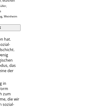
ie, München
üller
,
s
ung, Weinheim
en hat.
ozial-
lschicht.
wenig
gischen
odus, das
eine der
g in
 Form
ich zum
eme, die wir
 sozial-