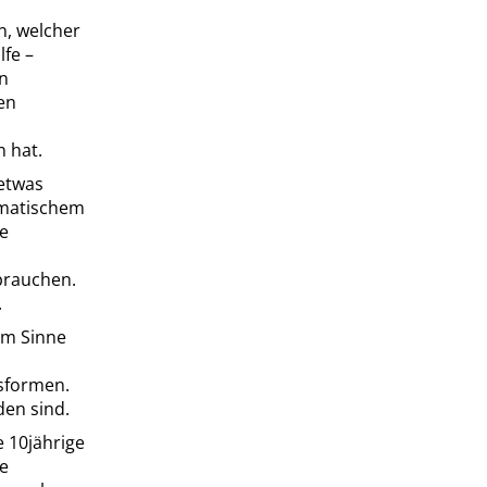
n, welcher
lfe –
en
en
n hat.
etwas
ematischem
ie
brauchen.
.
em Sinne
fsformen.
den sind.
e 10jährige
de