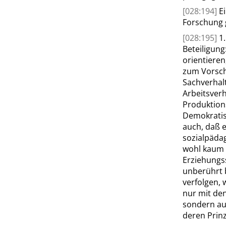
[028:194]
E
Forschung 
[028:195]
1
Beteiligung
orientiere
zum Vorsch
Sachverhalt
Arbeitsverh
Produktions
Demokratis
auch, daß e
sozialpäda
wohl kaum 
Erziehungs
unberührt b
verfolgen, 
nur mit de
sondern au
deren Prin