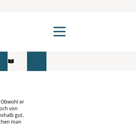
. Obwohl er
noch von
shalb gut,
echen man