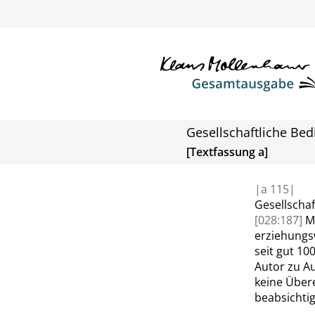
Gesellschaftliche Be
[Textfassung a]
|
a
115|
Gesellscha
[028:187]
M
erziehungs
seit gut 10
Autor zu A
keine Über
beabsichtig