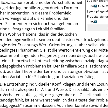
zu einer Theor
.
Sozialisationsprobleme der Vorschulkindheit:
1964
;
C. W.
M
 Regel der Jugendhilfe zugeordneten Formen
Jugendpflege al
her Intervention in diesem Problemfeld
Freizeiterzieh
ch vorwiegend auf die Familie und den
1965
.
n. Sie orientieren sich noch weitgehend an
ionell festgelegten Leitbild familiär-
hen Wohlverhaltens, das in der deutschen
n-Ideologie vielleicht seinen deutlichsten Ausdruck gefund
ogie oder Erziehungs-Wert-Orientierung ist aber selbst ein s
 bedingtes Phänomen: Sie ist die Wertorientierung der Mitte
zusammenhängenden Fragen zeigen neuerdings auch, wie 
 B. eine theoretische Unterscheidung zwischen sozialpädago
ädagogischen Problemen ist: Der familiäre Sozialisationsm
 z. B. aus der Theorie der Lern- und Leistungsmotivation, ist 
den Variablen für Schulerfolg und sozialen Aufstieg.
Die Entstehung individueller Konfliktlagen und deren Lösun
tlich nicht akzeptierter Art und Weise:
Dissozialität als eine
er Verhaltensauf
fälligkeit, der gegenüber die Gesellschaft s
genötigt fühlt, ist sehr wahrscheinlich das älteste der Probl
pädagogisch
”
zusammenfassen. Auch hier könnte sowohl den