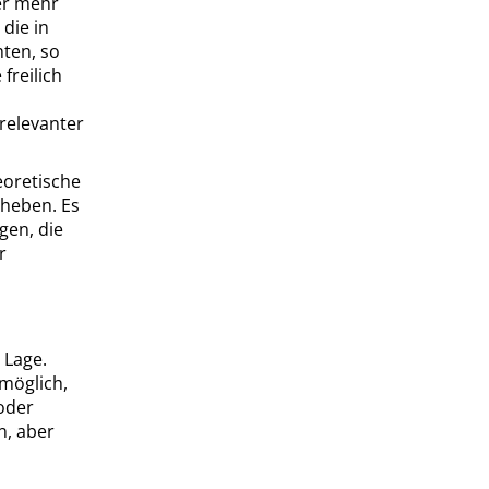
er mehr
 die in
ten, so
freilich
relevanter
eoretische
heben. Es
gen, die
r
 Lage.
möglich,
oder
n, aber