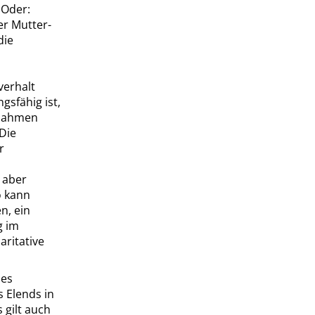
 Oder:
er Mutter-
die
verhalt
gsfähig ist,
ßnahmen
Die
r
t aber
o kann
n, ein
g im
aritative
des
 Elends in
 gilt auch