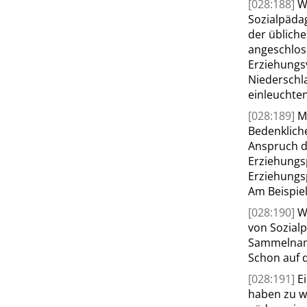
[028:188]
W
Sozialpäda
der übliche
angeschlos
Erziehungs
Niederschla
einleuchten
[028:189]
M
Bedenklich
Anspruch de
Erziehungs
Erziehungs
Am Beispiel
[028:190]
W
von Sozial
Sammelname
Schon
auf 
[028:191]
E
haben zu w