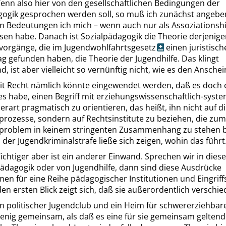
enn also hier von den gesellschaftlichen Bedingungen der
gogik gesprochen werden soll, so muß ich zunächst angebe
n Bedeutungen ich mich – wenn auch nur als Assoziationshi
sen habe. Danach ist Sozialpädagogik die Theorie derjenig
vorgänge, die im
Jugendwohlfahrtsgesetz
einen juristisch
g gefunden haben, die Theorie der Jugendhilfe. Das klingt
d, ist aber vielleicht so vernünftig nicht, wie es den Anschei
it Recht nämlich könnte eingewendet werden, daß es doch 
es habe, einen Begriff mit erziehungswissenschaftlich-syst
rart pragmatisch zu orientieren, das heißt, ihn nicht auf d
prozesse, sondern auf Rechtsinstitute zu beziehen, die zum
problem in keinem stringenten Zusammenhang zu stehen 
 der Jugendkriminalstrafe ließe sich zeigen, wohin das führt
ichtiger aber ist ein anderer Einwand. Sprechen wir in dies
pädagogik oder von Jugendhilfe, dann sind diese Ausdrücke
n für eine Reihe pädagogischer Institutionen und Eingrif
den ersten Blick zeigt sich, daß sie außerordentlich verschie
in politischer Jugendclub und ein Heim für schwererziehbar
enig gemeinsam, als daß es eine für sie gemeinsam gelten