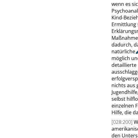
wenn es sic
Psychoanal
Kind-Bezie
Ermittlung
Erklärungs
Maßnahme
dadurch, da
natürliche
möglich und
detailliert
ausschlagge
erfolgversp
nichts aus 
Jugendhilfe
selbst hilf
einzelnen Fa
Hilfe, die 
[028:200]
W
amerikani
den Untersc