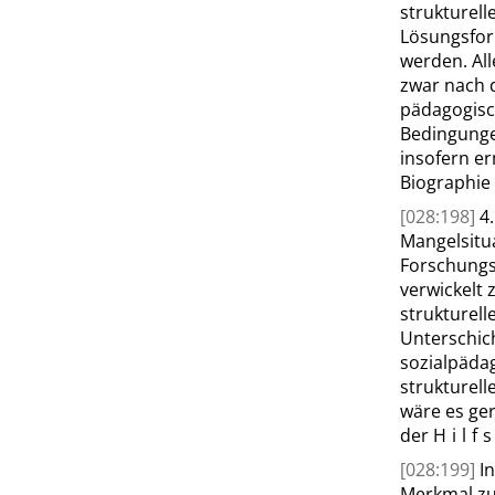
strukturell
Lösungsfor
werden. All
zwar nach d
pädagogisch
Bedingungen
insofern er
Biographie
[028:198]
4
Mangelsitu
Forschungs
verwickelt z
strukturell
Unterschic
sozialpädag
strukturel
wäre es ger
der
Hil
[028:199]
I
Merkmal zum