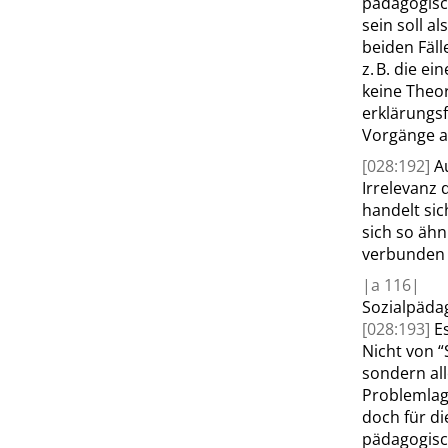
pädagogisc
sein soll a
beiden Fäl
z. B. die e
keine Theo
erklärungs
Vorgänge a
[028:192]
A
Irrelevanz
handelt si
sich so ähn
verbunden 
|
a
116|
Sozialpäda
[028:193]
E
Nicht von
“
sondern al
Problemlag
doch für d
pädagogisch