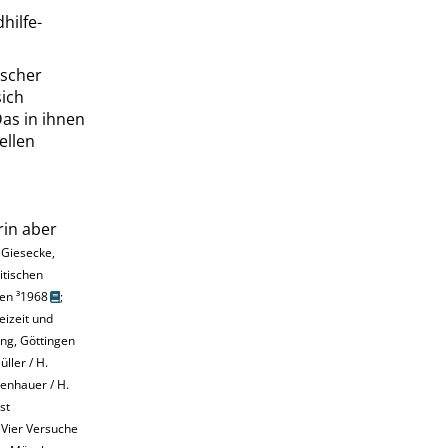
hilfe-
ischer
sich
s in ihnen
ellen
rin aber
.
Giesecke
,
itischen
en ³1968
;
eizeit und
ng, Göttingen
üller
/ H.
lenhauer
/ H.
st
 Vier Versuche