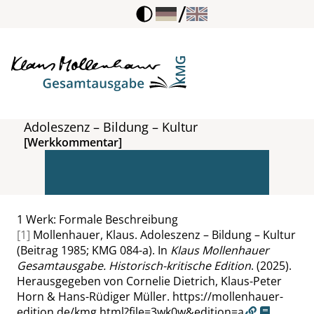
/
Adoleszenz – Bildung – Kultur
[Werkkommentar]
1
Werk: Formale Beschreibung
[1]
Mollenhauer, Klaus. Adoleszenz – Bildung – Kultur
(Beitrag 1985; KMG 084-a). In
Klaus Mollenhauer
Gesamtausgabe. Historisch-kritische Edition
. (2025).
Herausgegeben von Cornelie Dietrich, Klaus-Peter
Horn & Hans-Rüdiger Müller.
https://mollenhauer-
edition.de/kmg.html?file=3wk0w&edition=a
.