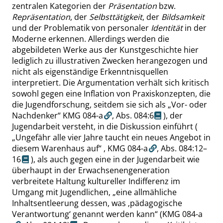
zentralen Kategorien der
Präsentation
bzw.
Repräsentation
, der
Selbsttätigkeit
, der
Bildsamkeit
und der Problematik von personaler
Identität
in der
Moderne erkennen. Allerdings werden die
abgebildeten Werke aus der Kunstgeschichte hier
lediglich zu illustrativen Zwecken herangezogen und
nicht als eigenständige Erkenntnisquellen
interpretiert. Die Argumentation verhält sich kritisch
sowohl gegen eine Inflation von Praxiskonzepten, die
die Jugendforschung, seitdem sie sich als
„
Vor- oder
Nachdenker
“
KMG 084-a
,
Abs. 084:6
), der
Jugendarbeit versteht, in die Diskussion einführt (
„
Ungefähr alle vier Jahre taucht ein neues Angebot in
diesem Warenhaus auf
“
,
KMG 084-a
,
Abs. 084:12–
16
), als auch gegen eine in der Jugendarbeit wie
überhaupt in der Erwachsenengeneration
verbreitete Haltung kultureller Indifferenz im
Umgang mit Jugendlichen,
„
eine allmähliche
Inhaltsentleerung dessen, was
‚
pädagogische
Verantwortung
‘
genannt werden kann
“
(KMG 084-a