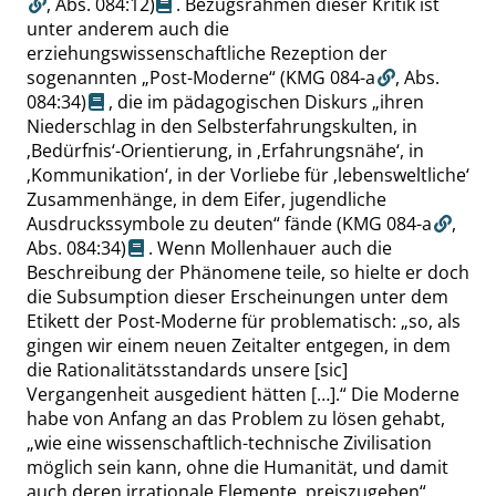
,
Abs. 084:12
)
. Bezugsrahmen dieser Kritik ist
unter anderem auch die
erziehungswissenschaftliche Rezeption der
sogenannten
„
Post-Moderne
“
(KMG 084-a
,
Abs.
084:34
)
, die im pädagogischen Diskurs
„
ihren
Niederschlag in den Selbsterfahrungskulten, in
‚
Bedürfnis
‘
-Orientierung, in
‚
Erfahrungsnähe
‘
, in
‚
Kommunikation
‘
, in der Vorliebe für
‚
lebensweltliche
‘
Zusammenhänge, in dem Eifer, jugendliche
Ausdruckssymbole zu deuten
“
fände
(KMG 084-a
,
Abs. 084:34
)
. Wenn Mollenhauer auch die
Beschreibung der Phänomene teile, so hielte er doch
die Subsumption dieser Erscheinungen unter dem
Etikett der Post-Moderne für problematisch:
„
so, als
gingen wir einem neuen Zeitalter entgegen, in dem
die Rationalitätsstandards unsere [sic]
Vergangenheit ausgedient hätten […].
“
Die Moderne
habe von Anfang an das Problem zu lösen gehabt,
„
wie eine wissenschaftlich-technische Zivilisation
möglich sein kann, ohne die Humanität, und damit
auch deren irrationale Elemente, preiszugeben
“