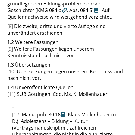
grundlegenden Bildungsprobleme dieser
Geschichte
“
(KMG 084-a
,
Abs. 084:5
)
. Auf
Quellennachweise wird weitgehend verzichtet.
[8]
Die zweite, dritte und vierte Auflage sind
unverändert erschienen.
1.2
Weitere Fassungen
[9]
Weitere Fassungen liegen unserem
Kenntnisstand nach nicht vor.
1.3
Übersetzungen
[10]
Übersetzungen liegen unserem Kenntnisstand
nach nicht vor.
1.4
Unveröffentlichte Quellen
[11]
SUB Göttingen, Cod. Ms. K. Mollenhauer
•
[12]
Manu. pub. 80 16
: Klaus Mollenhauer (o.
D.). Adoleszenz – Bildung – Kultur
(Vortragsmanuskript mit zahlreichen
Überarbeitungen, die nicht in die publizierte