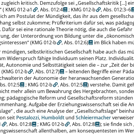
 zugleich kritisch. Demzufolge sei
„
Gesellschaftskritik […] ei
“
(
KMG 012-a1
,
Abs. 012:4
;
KMG 012-b
,
Abs. 012:3–6
sich am Postulat der Mündigkeit, das ihr aus dem gesellscha
ng selbst zukomme; Prüfkriterium dafür sei, was pädago
i. Dafür sei eine rationale Theorie nötig, die auch die Gefahr
erung, der Unterordnung von Bildung unter die
„
ökonomisc
sinteressen
“
(KMG 012-b
,
Abs. 012:6
)
im Blick haben m
er mündigen, selbstkritischen Gesellschaft habe auch das m
zum Widerspruch fähige Individuum seinen Platz. Individuali
t, Autonomie und Selbsttätigkeit seien die – zur
„
Zeit der b
“
(KMG 012-b
,
Abs. 012:7
)
– leitenden Begriffe einer Päda
chwalterin der Autonomie der heranwachsenden Generati
bs. 012:5
;
KMG 012-b
,
Abs. 012:5
) verstehe. Damit ge
nicht mehr allein um Bewahrung des Hergebrachten, sond
g; pädagogische Reform und Gesellschaftsreform stünden
mmenhang. Aufgabe der Erziehungswissenschaft sei die An
slage
“
, die auch eine Analyse der
„
Gesellschaftslage
“
beinha
ion seit
Pestalozzi
,
Humboldt
und
Schleiermacher
verweisen
1
,
Abs. 012:8
;
KMG 012-b
,
Abs. 012:8
); sie finde sich
ungswissenschaft allenthalben, am konsequentesten im We