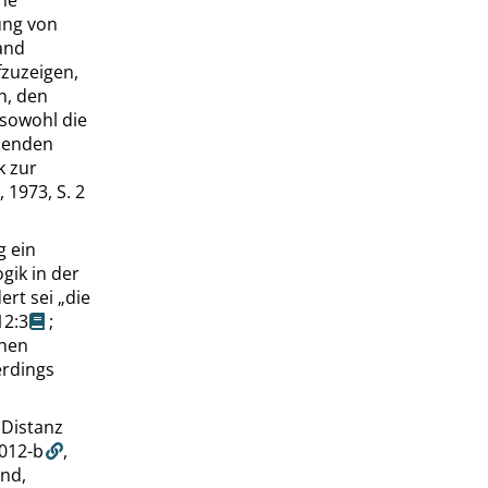
he
ung von
and
fzuzeigen,
n, den
 sowohl die
chenden
k zur
, 1973,
S. 2
g ein
gik in der
ert sei
„
die
12:3
;
chen
erdings
 Distanz
012-b
,
end,