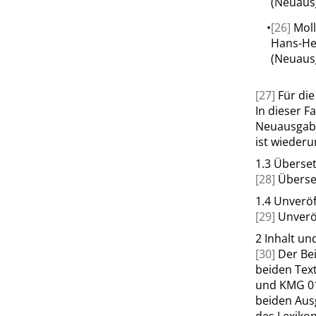
(Neuausg
•
[26]
Moll
Hans-He
(Neuausg
[27]
Für di
In dieser F
Neuausgabe 
ist wieder
1.3
Überse
[28]
Überse
1.4
Unveröf
[29]
Unverö
2
Inhalt un
[30]
Der Be
beiden Tex
und
KMG 0
beiden Aus