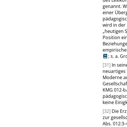
des Lexiko
genannt. W
einer Überg
pädagogisc
wird in der
„
heutigen S
Position ei
Beziehunge
empirische
; s. a.
Gro
[31]
In sei
neuartiges 
Moderne au
Gesellschaf
KMG 012-b
pädagogisc
keine Einig
[32]
Die Er
zur gesells
Abs. 012:3–