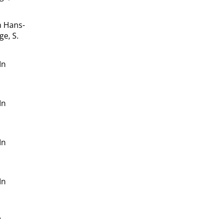
n Hans-
ge, S.
In
.
In
.
In
.
In
.