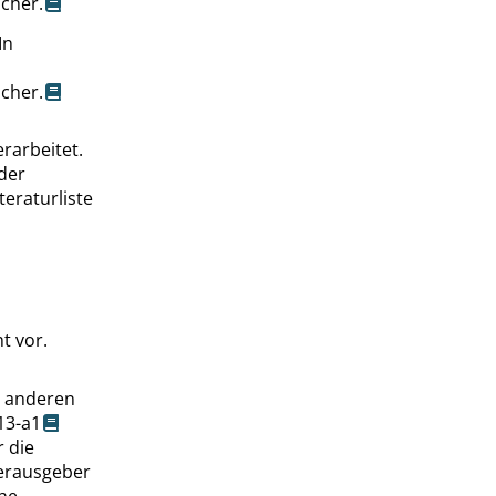
scher.
In
scher.
rarbeitet.
 der
eraturliste
t vor.
e anderen
13-a1
r die
Herausgeber