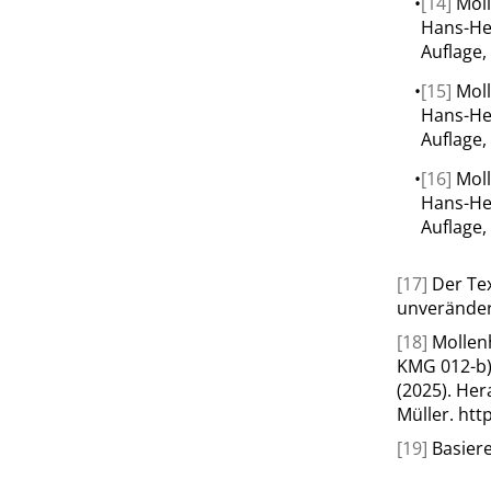
•
[14]
Moll
Hans-He
Auflage,
•
[15]
Moll
Hans-He
Auflage,
•
[16]
Moll
Hans-He
Auflage,
[17]
Der Tex
unveränder
[18]
Mollenh
KMG 012-b)
(2025). He
Müller.
htt
[19]
Basiere