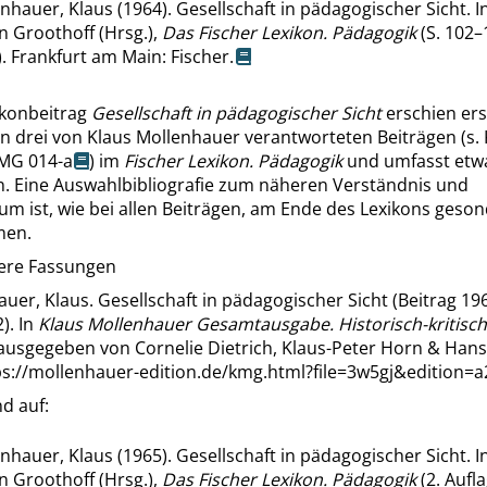
nhauer, Klaus (1964). Gesellschaft in pädagogischer Sicht. I
 Groothoff (Hrsg.),
Das Fischer Lexikon.
Pädagogik
(S. 102–
. Frankfurt am Main: Fischer.
ikonbeitrag
Gesellschaft in pädagogischer Sicht
erschien er
on drei von Klaus Mollenhauer verantworteten Beiträgen (s.
MG 014-a
) im
Fischer Lexikon. Pädagogik
und umfasst etw
n. Eine Auswahlbibliografie zum näheren Verständnis und
um ist, wie bei allen Beiträgen, am Ende des Lexikons geson
men.
tere Fassungen
uer, Klaus. Gesellschaft in pädagogischer Sicht (Beitrag 19
). In
Klaus Mollenhauer Gesamtausgabe. Historisch-kritisch
rausgegeben von Cornelie Dietrich, Klaus-Peter Horn & Han
ps://mollenhauer-edition.de/kmg.html?file=3w5gj&edition=a
d auf:
nhauer, Klaus (1965). Gesellschaft in pädagogischer Sicht. I
 Groothoff (Hrsg.),
Das Fischer Lexikon.
Pädagogik
(2. Aufla