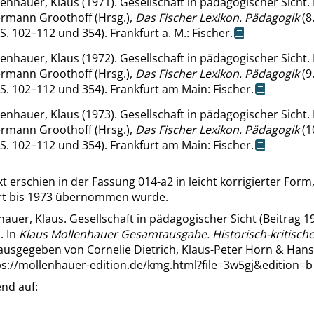
enhauer, Klaus (1971). Gesellschaft in pädagogischer Sicht. 
rmann Groothoff (Hrsg.),
Das Fischer Lexikon.
Pädagogik
(8
 S. 102–112 und 354). Frankfurt a. M.: Fischer.
enhauer, Klaus (1972). Gesellschaft in pädagogischer Sicht. 
rmann Groothoff (Hrsg.),
Das Fischer Lexikon.
Pädagogik
(9
 S. 102–112 und 354). Frankfurt am Main: Fischer.
enhauer, Klaus (1973). Gesellschaft in pädagogischer Sicht. 
rmann Groothoff (Hrsg.),
Das Fischer Lexikon.
Pädagogik
(1
 S. 102–112 und 354). Frankfurt am Main: Fischer.
t erschien in der Fassung 014-a2 in leicht korrigierter Form,
t bis 1973 übernommen wurde.
auer, Klaus. Gesellschaft in pädagogischer Sicht (Beitrag 1
. In
Klaus Mollenhauer Gesamtausgabe. Historisch-kritische
rausgegeben von Cornelie Dietrich, Klaus-Peter Horn & Han
ps://mollenhauer-edition.de/kmg.html?file=3w5gj&edition=b
nd auf: