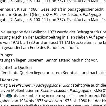
abe, 6. Auflage, S. 100–111 und 367). Frankfurt am Main: Fi
enhauer, Klaus (1980). Gesellschaft in pädagogischer Sicht. 
rmann Groothoff (Hrsg.),
Das Fischer Lexikon.
Pädagogik
abe, 7. Auflage, S. 100–111 und 367). Frankfurt am Main: Fi
e Neuausgabe des Lexikons 1973 wurde der Beitrag stark übe
assung erschien der Lexikonbeitrag in allen sieben Auflagen
von 1973 bis 1980 und umfasst 11 1/3 Druckseiten; eine Lit
um gesondert am Ende des Bandes zu finden.
tzungen
tzungen liegen unserem Kenntnisstand nach nicht vor.
fentlichte Quellen
ffentlichte Quellen liegen unserem Kenntnisstand nach nich
d Kontexte
itrag
Gesellschaft in pädagogischer Sicht
steht (wie auch di
te von Mollenhauer im
Fischer Lexikon. Pädagogik
, s.
KMG 0
14-a
) als Lexikonbeitrag in einem spezifischen Kontext. Fü
gaben von 1964 bis 1973 sowie von 1973 bis 1980 hat der 