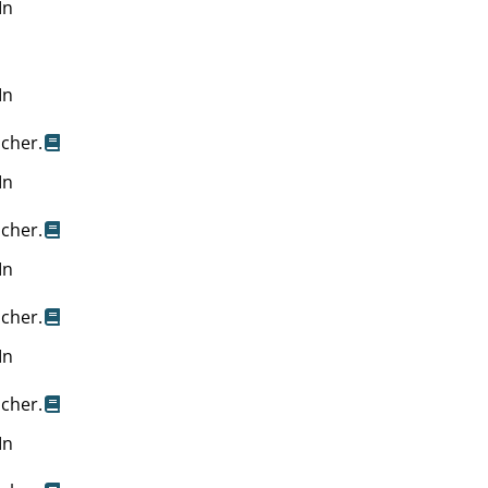
In
In
scher.
In
scher.
In
scher.
In
scher.
In