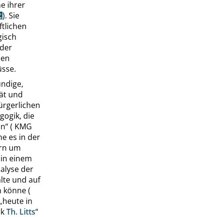
ne ihrer
). Sie
ftlichen
gisch
 der
hen
üsse.
ündige,
tät und
ürgerlichen
gogik, die
on
“
(
KMG
he es in der
ern um
 in einem
alyse der
lte und auf
 könne (
„
heute in
rk
Th. Litts
“