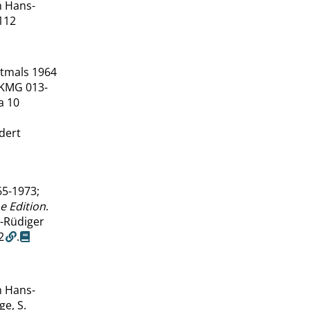
n Hans-
112
stmals 1964
KMG 013-
a 10
dert
65-1973;
e Edition
.
s-Rüdiger
2
.
n Hans-
ge, S.