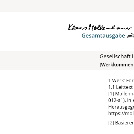
Gesellschaft 
[Werkkomment
1
Werk: Fo
1.1
Leittext
[1]
Mollenha
012-a1). In
Herausgege
https://mo
[2]
Basieren