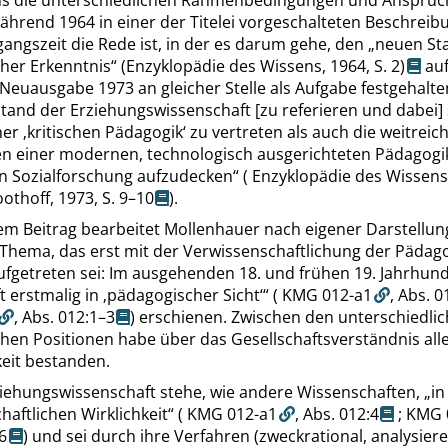
ns die unterschiedlichen Rahmenbedingungen und Ansprüc
ährend 1964 in einer der Titelei vorgeschalteten Beschreib
angszeit die Rede ist, in der es darum gehe, den
„
neuen St
her Erkenntnis
“
(Enzyklopädie des Wissens, 1964,
S. 2
)
au
 Neuausgabe 1973 an gleicher Stelle als Aufgabe festgehalte
tand der Erziehungswissenschaft [zu referieren und dabei]
ner
‚
kritischen Pädagogik
‘
zu vertreten als auch die weitrei
n einer modernen, technologisch ausgerichteten Pädagogi
n Sozialforschung aufzudecken
“
(
Enzyklopädie des Wissens
othoff, 1973,
S. 9–10
).
nem Beitrag bearbeitet Mollenhauer nach eigener Darstellun
Thema, das erst mit der Verwissenschaftlichung der Pädago
fgetreten sei: Im ausgehenden 18. und frühen 19. Jahrhund
t erstmalig in
‚
pädagogischer Sicht
‘
“
(
KMG 012-a1
,
Abs. 0
,
Abs. 012:1–3
) erschienen. Zwischen den unterschiedli
hen Positionen habe über das Gesellschaftsverständnis all
keit bestanden.
ziehungswissenschaft stehe, wie andere Wissenschaften,
„
in
chaftlichen Wirklichkeit
“
(
KMG 012-a1
,
Abs. 012:4
;
KMG 
6
) und sei durch ihre Verfahren (zweckrational, analysier