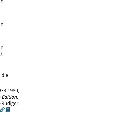
In
.
In
.
In
0.
 die
973-1980;
 Edition
.
s-Rüdiger
.