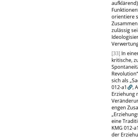
aufklärend)
Funktionen
orientiere 
Zusammenha
zulässig se
Ideologisi
Verwertung
[33]
In ein
kritische, 
Spontaneitä
Revolution
sich als
„
Sa
012-a1
,
A
Erziehung 
Veränderun
engen Zusa
„
Erziehung
eine Tradit
KMG 012-a
der Erzieh