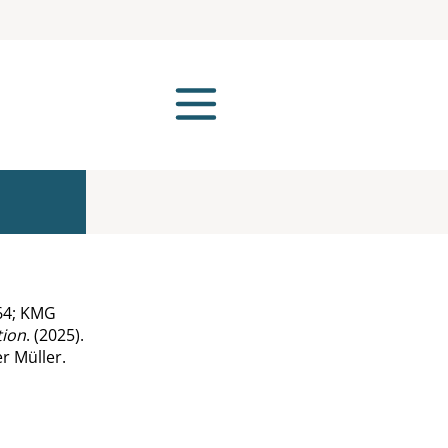
964; KMG
tion
. (2025).
r Müller.