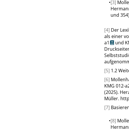
•
[3]
Molle
Hermann
und 354)
[4]
Der Lex
als einer v
a1
und
K
Druckseite
Selbststudi
aufgenom
[5]
1.2 Wei
[6]
Mollenha
KMG 012-a2
(2025). He
Müller.
htt
[7]
Basieren
•
[8]
Molle
Hermann