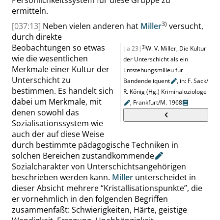
Persönlichkeitssystem für diese Gruppe zu
ermitteln.
3)
[037:13]
Neben vielen anderen hat
Miller
versucht,
durch direkte
Beobachtungen so etwas
3)
|a 23|
W. V. Miller, Die Kultur
wie die wesentlichen
der Unterschicht als ein
Merkmale einer Kultur der
Entstehungsmilieu für
Unterschicht zu
Bandendeliquent
, in: F. Sack/
bestimmen. Es handelt sich
R. König (Hg.)
Kriminaloziologe
dabei um Merkmale, mit
, Frankfurt/M. 1968
denen sowohl das
Sozialisationssystem wie
auch der auf diese Weise
durch bestimmte pädagogische Techniken in
solchen Bereichen
zustandkommende
Sozialcharakter von Unterschichtsangehörigen
beschrieben werden kann.
Miller
unterscheidet in
dieser Absicht mehrere
“
Kristallisationspunkte
”
, die
er vornehmlich in den folgenden Begriffen
zusammenfaßt: Schwierigkeiten, Härte, geistige