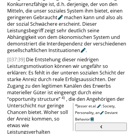
Konkurrenzfähige ist, d. h. derjenige, der von den
Mitteln, die unser soziales System ihm bietet, einen
geringeren
Gebraucht
machen kann und also als
der sozial Schwächere erscheint. Dieser
Leistungsbegriff zeigt sehr deutlich seine
Abhängigkeit von dem ökonomischen System und
demonstriert die Interdependenz der verschiedenen
gesellschaftlichen
Instituationen
.
[037:39]
Die Entstehung dieser niedrigen
Leistungsmotivation können wir ungefähr so
erklären: Es fehlt in der unteren sozialen Schicht der
starke Anreiz durch reale Erfolgsaussichten. Der
Zugang zu den legitimen Kanälen des Erwerbs
materieller Güter ist eingeengt durch eine
4)
“
opportunity structure
”
, die den Angehörigen der
Unterschicht nur geringe
4)
Jesser et.al.
: Society,
Chancen bietet. Woher soll
Personality,
an
Deviant
der Anreiz kommen, so
Behavior
etwas wie
Leistungsverhalten