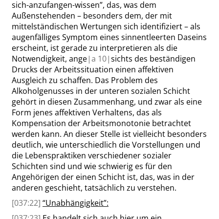
sich-anzufangen-wissen
”
, das, was dem
Außenstehenden – besonders dem, der mit
mittelständischen Wertungen sich identifiziert – als
augenfälliges Symptom eines sinnentleerten Daseins
erscheint, ist gerade zu interpretieren als die
Notwendigkeit, ange
|
a
10|
sichts des beständigen
Drucks der Arbeitssituation einen affektiven
Ausgleich zu schaffen. Das Problem des
Alkoholgenusses in der unteren sozialen Schicht
gehört in diesen Zusammenhang, und zwar als eine
Form jenes affektiven Verhaltens, das als
Kompensation der Arbeitsmonotonie betrachtet
werden kann. An dieser Stelle ist vielleicht besonders
deutlich, wie unterschiedlich die Vorstellungen und
die Lebenspraktiken verschiedener sozialer
Schichten sind und wie schwierig es für den
Angehörigen der einen Schicht ist, das, was in der
anderen geschieht, tatsächlich zu verstehen.
[037:22]
“
Unabhängigkeit
”
:
[037:23]
Es handelt sich auch hier um ein