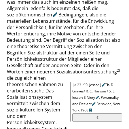
was immer das auch im einzelnen heißen mag.
Allgemein jedenfalls bedeutet das, daß die
sozioökomomischen
Bedingungen, also die
materiellen Lebensumstände, für die Entwicklung
der Persönlichkeit, für ihr Verhalten, für ihre
Wertorientierung, ihre Motive von entscheidender
Bedeutung sind. Der Begriff der Sozialisation ist also
eine theoretische Vermittlung zwischen den
Begriffen Sozialstruktur auf der einen Seite und
Persönlichkeitsstruktur der Mitglieder einer
Gesellschaft auf der anderen Seite. Oder in den
2)
Worten einer neueren Sozialisationsuntersuchung
die zugleich einen
theoretischen Rahmen zu
2)
|a 23|
R. Jessor
(
Th. D.
erarbeiten sucht: Das
Graves/ R. C. Hanson / S. L.
Sozialisationssystem
Jessor;
S Niety
, Personality
vermittelt zwischen dem
and
Deciant
Behavior, New
sozio-kulturellen System
York 1968
und dem
Persönlichkeitssystem.
Innerhalb einer Gesellschaft