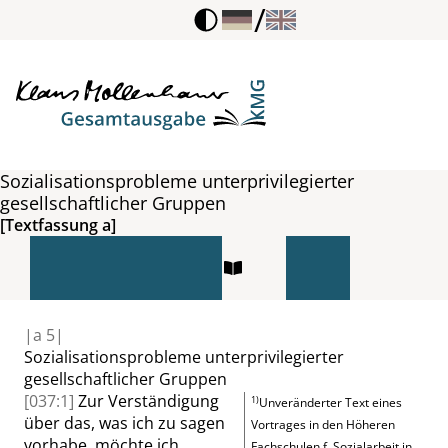
/
Sozialisationsprobleme unterprivilegierter
gesellschaftlicher Gruppen
[Textfassung a]
|
a
5|
Sozialisationsprobleme unterprivilegierter
gesellschaftlicher Gruppen
[037:1]
Zur Verständigung
1)
Unveränderter Text eines
über das, was ich zu sagen
Vortrages in den Höheren
vorhabe, möchte ich
Fachschulen f. Sozialarbeit in