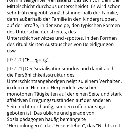
Form intelligenten Verhaltens, das sich von dem der
Mittelschicht durchaus unterscheidet. Es wird schon
sehr früh eingeübt, zunächst innerhalb der Familie,
dann außerhalb der Familie in den Kindergruppen,
auf der Straße, in der Kneipe, den typischen Formen
des Unterschichtenstreites, des
Unterschichtenwitzes und -spottes, in den Formen
des ritualisierten Austausches von Beleidigungen
usw.
[037:20]
“
Erregung
”
:
[037:21]
Der Sozialisationsmodus und damit auch
die Persönlichkeitsstruktur des
Unterschichtsangehörigen neigt zu einem Verhalten,
in dem ein Hin- und Herpendeln zwischen
monotonen Tätigkeiten auf der einen Seite und stark
affektiven Erregungszuständen auf der anderen
Seite nicht nur häufig, sondern offenbar sogar
geboten ist. Das übliche und gerade von
Sozialpädagogen häufig bemängelte
“
Herumlungern
”
, das
“
Eckenstehen
”
, das
“
Nichts-mit-