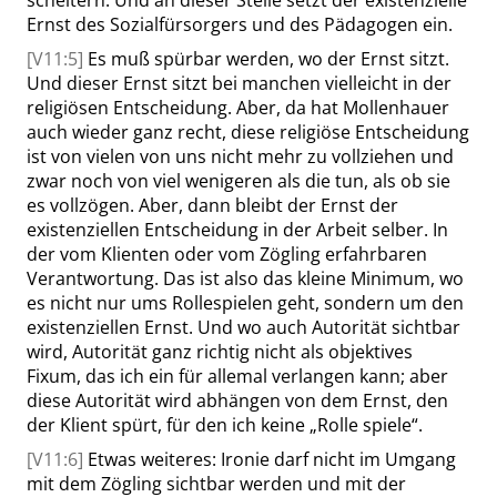
scheitern. Und an dieser Stelle setzt der existenzielle
Ernst des Sozialfürsorgers und des Pädagogen ein.
[V11:5]
Es muß spürbar werden, wo der Ernst sitzt.
Und dieser Ernst sitzt bei manchen vielleicht in der
religiösen Entscheidung. Aber, da hat
Mollenhauer
auch wieder ganz recht, diese religiöse Entscheidung
ist von vielen von uns nicht mehr zu vollziehen und
zwar noch von viel wenigeren als die tun, als ob sie
es vollzögen. Aber, dann bleibt der Ernst der
existenziellen Entscheidung in der Arbeit selber. In
der vom Klienten oder vom Zögling erfahrbaren
Verantwortung. Das ist also das kleine Minimum, wo
es nicht nur ums Rollespielen geht, sondern um den
existenziellen Ernst. Und wo auch Autorität sichtbar
wird, Autorität ganz richtig nicht als objektives
Fixum, das ich ein für allemal verlangen kann; aber
diese Autorität wird abhängen von dem Ernst, den
der Klient spürt, für den ich keine
„
Rolle spiele
“
.
[V11:6]
Etwas weiteres: Ironie darf nicht im Umgang
mit dem Zögling sichtbar werden und mit der