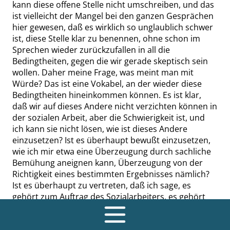
kann diese offene Stelle nicht umschreiben, und das
ist vielleicht der Mangel bei den ganzen Gesprächen
hier gewesen, daß es wirklich so unglaublich schwer
ist, diese Stelle klar zu benennen, ohne schon im
Sprechen wieder zurückzufallen in all die
Bedingtheiten, gegen die wir gerade skeptisch sein
wollen. Daher meine Frage, was meint man mit
Würde? Das ist eine Vokabel, an der wieder diese
Bedingtheiten hineinkommen können. Es ist klar,
daß wir auf dieses Andere nicht verzichten können in
der sozialen Arbeit, aber die Schwierigkeit ist, und
ich kann sie nicht lösen, wie ist dieses Andere
einzusetzen? Ist es überhaupt bewußt einzusetzen,
wie ich mir etwa eine Überzeugung durch sachliche
Bemühung aneignen kann, Überzeugung von der
Richtigkeit eines bestimmten Ergebnisses nämlich?
Ist es überhaupt zu vertreten, daß ich sage, es
gehört zum Auftrag des Sozialarbeiters, es gehört
zur Rolle seines Berufes, dieses Moment der
unmittelbaren menschlichen Kommunikation? Daß