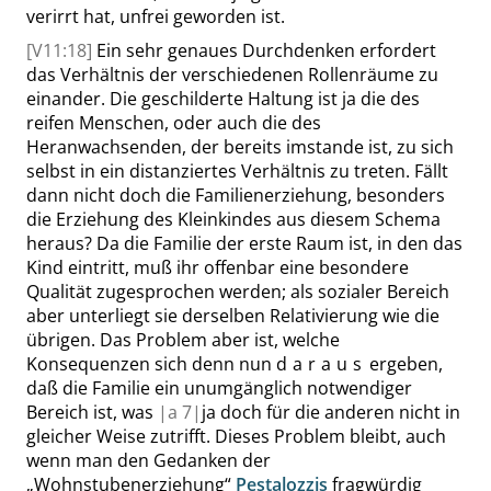
verirrt hat, unfrei geworden ist.
[V11:18]
Ein sehr genaues Durchdenken erfordert
das Verhältnis der verschiedenen Rollenräume zu
einander. Die geschilderte Haltung ist ja die des
reifen Menschen, oder auch die des
Heranwachsenden, der bereits imstande ist, zu sich
selbst in ein distanziertes Verhältnis zu treten. Fällt
dann nicht doch die Familienerziehung, besonders
die Erziehung des Kleinkindes aus diesem Schema
heraus? Da die Familie der erste Raum ist, in den das
Kind eintritt, muß ihr offenbar eine besondere
Qualität zugesprochen werden; als sozialer Bereich
aber unterliegt sie derselben Relativierung wie die
übrigen. Das Problem aber ist, welche
Konsequenzen sich denn nun
daraus
ergeben,
daß die Familie ein unumgänglich notwendiger
Bereich ist, was
|
a
7|
ja doch für die anderen nicht in
gleicher Weise zutrifft. Dieses Problem bleibt, auch
wenn man den Gedanken der
„
Wohnstubenerziehung
“
Pestalozzis
fragwürdig