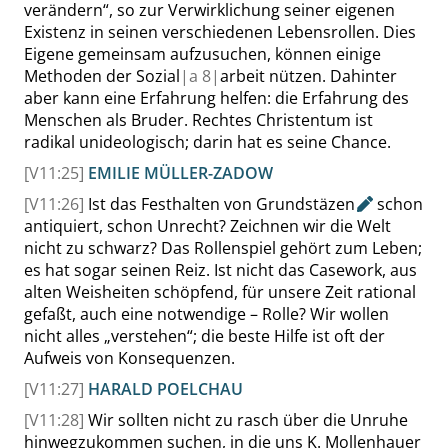
verändern
“
, so zur Verwirklichung seiner eigenen
Existenz in seinen verschiedenen Lebensrollen. Dies
Eigene gemeinsam aufzusuchen, können einige
Methoden der Sozial
|
a
8|
arbeit nützen. Dahinter
aber kann eine Erfahrung helfen: die Erfahrung des
Menschen als Bruder. Rechtes Christentum ist
radikal unideologisch; darin hat es seine Chance.
[V11:25]
EMILIE MÜLLER-ZADOW
[V11:26]
Ist das Festhalten von
Grundstäzen
schon
antiquiert, schon Unrecht? Zeichnen wir die Welt
nicht zu schwarz? Das Rollenspiel gehört zum Leben;
es hat sogar seinen Reiz. Ist nicht das
Casework
, aus
alten Weisheiten schöpfend, für unsere Zeit rational
gefaßt, auch eine notwendige – Rolle? Wir wollen
nicht alles
„
verstehen
“
; die beste Hilfe ist oft der
Aufweis von Konsequenzen.
[V11:27]
HARALD POELCHAU
[V11:28]
Wir sollten nicht zu rasch über die Unruhe
hinwegzukommen suchen, in die uns K. Mollenhauer