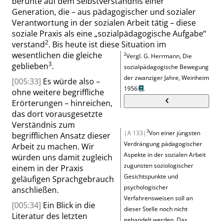
beruhte auf dem Selbstverständnis einer
Generation, die – aus pädagogischer und sozialer
Verantwortung in der sozialen Arbeit tätig – diese
soziale Praxis als eine
„
sozialpädagogische Aufgabe
“
2
verstand
. Bis heute ist diese Situation im
wesentlichen die gleiche
2
Vergl.
G. Herrmann, Die
3
geblieben
.
sozialpädagogische Bewegung
der zwanziger Jahre, Weinheim
[005:33]
Es würde also –
1956
.
ohne weitere begriffliche
Erörterungen – hinreichen,
das dort vorausgesetzte
Verständnis zum
3
|A 133|
Von einer jüngsten
begrifflichen Ansatz dieser
Verdrängung pädagogischer
Arbeit zu machen. Wir
Aspekte in der sozialen Arbeit
würden uns damit zugleich
zugunsten soziologischer
einem in der Praxis
Gesichtspunkte und
geläufigen Sprachgebrauch
psychologischer
anschließen.
Verfahrensweisen soll an
[005:34]
Ein Blick in die
dieser Stelle noch nicht
Literatur des letzten
gehandelt werden. Das