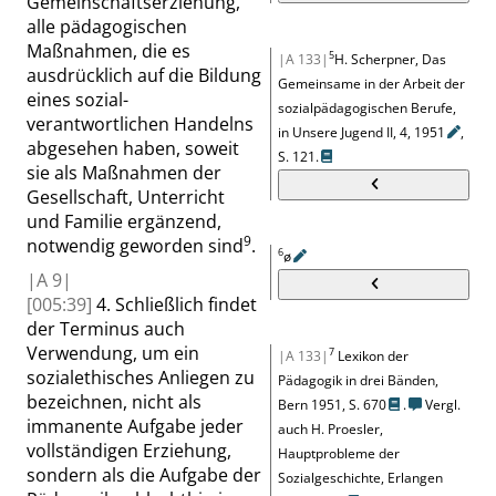
Gemeinschaftserziehung,
alle pädagogischen
Maßnahmen, die es
5
|A 133|
H. Scherpner, Das
ausdrücklich auf die Bildung
Gemeinsame in der Arbeit der
eines sozial-
sozialpädagogischen Berufe,
verantwortlichen Handelns
in Unsere Jugend II, 4,
1951
,
abgesehen haben, soweit
S. 121
.
sie als Maßnahmen der
Gesellschaft, Unterricht
und Familie ergänzend,
9
notwendig geworden sind
.
6
ø
|
A
9|
[005:39]
4. Schließlich findet
der Terminus auch
Verwendung, um ein
7
|A 133|
Lexikon der
sozialethisches Anliegen zu
Pädagogik in drei Bänden,
bezeichnen, nicht als
Bern 1951,
S. 670
.
Vergl.
immanente Aufgabe jeder
auch
H. Proesler,
vollständigen Erziehung,
Hauptprobleme der
sondern als die Aufgabe der
Sozialgeschichte, Erlangen