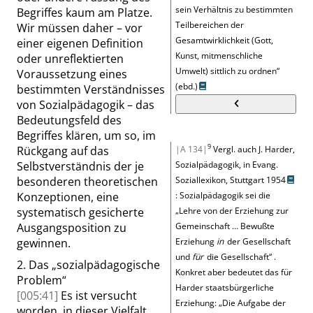
sein Verhältnis zu bestimmten
Begriffes kaum am Platze.
Teilbereichen der
Wir müssen daher – vor
Gesamtwirklichkeit (Gott,
einer eigenen Definition
Kunst, mitmenschliche
oder unreflektierten
Umwelt) sittlich zu ordnen
“
Voraussetzung eines
(ebd.)
bestimmten Verständnisses
von Sozialpädagogik – das
Bedeutungsfeld des
Begriffes klären, um so, im
9
Rückgang auf das
|A 134|
Vergl. auch J. Harder,
Selbstverständnis der je
Sozialpädagogik, in Evang.
besonderen theoretischen
Soziallexikon, Stuttgart 1954
Konzeptionen, eine
: Sozialpädagogik sei die
systematisch gesicherte
„
Lehre von der Erziehung zur
Ausgangsposition zu
Gemeinschaft … Bewußte
gewinnen.
Erziehung
in
der Gesellschaft
und
für
die Gesellschaft
“
.
2.
Das
„
sozialpädagogische
Konkret aber bedeutet das für
Problem
“
Harder staatsbürgerliche
[005:41]
Es ist versucht
Erziehung:
„
Die Aufgabe der
worden, in dieser Vielfalt