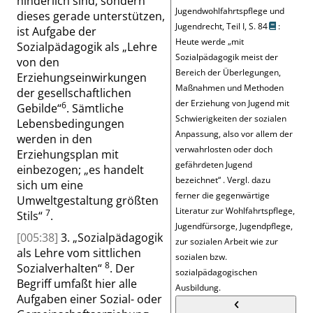
hinderlich sind, sondern
Jugendwohlfahrtspflege und
dieses gerade unterstützen,
Jugendrecht, Teil I,
S. 84
:
ist Aufgabe der
Heute werde
„
mit
Sozialpädagogik als
„
Lehre
Sozialpädagogik meist der
von den
Bereich der Überlegungen,
Erziehungseinwirkungen
Maßnahmen und Methoden
der gesellschaftlichen
der Erziehung von Jugend mit
6
Gebilde
“
. Sämtliche
Schwierigkeiten der sozialen
Lebensbedingungen
Anpassung, also vor allem der
werden in den
verwahrlosten oder doch
Erziehungsplan mit
gefährdeten Jugend
einbezogen;
„
es handelt
bezeichnet
“
. Vergl. dazu
sich um eine
ferner die gegenwärtige
Umweltgestaltung größten
Literatur zur Wohlfahrtspflege,
7
Stils
“
.
Jugendfürsorge, Jugendpflege,
[005:38]
3.
„
Sozialpädagogik
zur sozialen Arbeit wie zur
als Lehre vom sittlichen
sozialen bzw.
8
Sozialverhalten
“
. Der
sozialpädagogischen
Begriff umfaßt hier alle
Ausbildung.
Aufgaben einer Sozial- oder