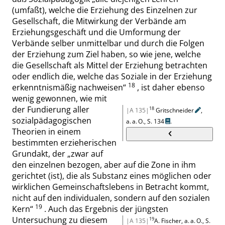
(umfaßt), welche die Erziehung des Einzelnen zur
Gesellschaft, die Mitwirkung der Verbände am
Erziehungsgeschäft und die Umformung der
Verbände selber unmittelbar und durch die Folgen
der Erziehung zum Ziel haben, so wie jene, welche
die Gesellschaft als Mittel der Erziehung betrachten
oder endlich die, welche das Soziale in der Erziehung
18
erkenntnismäßig nachweisen
“
, ist daher ebenso
wenig gewonnen, wie mit
der Fundierung aller
18
|A 135|
Gritschneider
,
sozialpädagogischen
a. a. O.,
S. 134
.
Theorien in einem
bestimmten erzieherischen
Grundakt, der
„
zwar auf
den einzelnen bezogen, aber auf die Zone in ihm
gerichtet (ist), die als Substanz eines möglichen oder
wirklichen Gemeinschaftslebens in Betracht kommt,
nicht auf den individualen, sondern auf den sozialen
19
Kern
“
. Auch das Ergebnis der jüngsten
Untersuchung zu diesem
19
|A 135|
A. Fischer, a. a. O.,
S.