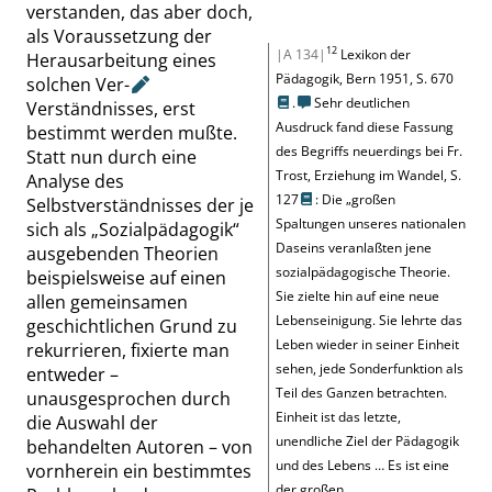
verstanden, das aber doch,
als Voraussetzung der
12
|A 134|
Lexikon der
Herausarbeitung eines
Pädagogik, Bern 1951,
S. 670
solchen
Ver-
.
Sehr deutlichen
Verständnisses, erst
Ausdruck fand diese Fassung
bestimmt werden mußte.
des Begriffs neuerdings bei
Fr.
Statt nun durch eine
Trost, Erziehung im Wandel,
S.
Analyse des
127
: Die
„
großen
Selbstverständnisses der je
Spaltungen unseres nationalen
sich als
„
Sozialpädagogik
“
Daseins veranlaßten jene
ausgebenden Theorien
sozialpädagogische Theorie.
beispielsweise auf einen
Sie zielte hin auf eine neue
allen gemeinsamen
Lebenseinigung. Sie lehrte das
geschichtlichen Grund zu
Leben wieder in seiner Einheit
rekurrieren, fixierte man
sehen, jede Sonderfunktion als
entweder –
Teil des Ganzen betrachten.
unausgesprochen durch
Einheit ist das letzte,
die Auswahl der
unendliche Ziel der Pädagogik
behandelten Autoren – von
und des Lebens … Es ist eine
vornherein ein bestimmtes
der großen