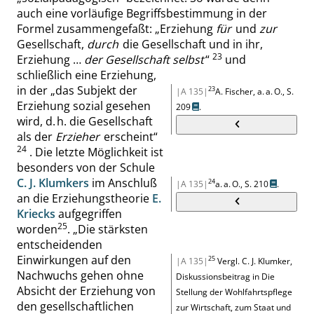
auch eine vorläufige Begriffsbestimmung in der
Formel zusammengefaßt:
„
Erziehung
für
und
zur
Gesellschaft,
durch
die Gesellschaft und in ihr,
23
Erziehung …
der Gesellschaft selbst
“
und
schließlich eine Erziehung,
in der
„
das Subjekt der
23
|A 135|
A. Fischer, a. a. O.,
S.
Erziehung sozial gesehen
209
.
wird, d. h. die Gesellschaft
als der
Erzieher
erscheint
“
24
. Die letzte Möglichkeit ist
besonders von der Schule
C. J. Klumkers
im Anschluß
24
|A 135|
a. a. O.,
S. 210
.
an die Erziehungstheorie
E.
Kriecks
aufgegriffen
25
worden
.
„
Die stärksten
entscheidenden
Einwirkungen auf den
25
|A 135|
Vergl. C. J. Klumker,
Nachwuchs gehen ohne
Diskussionsbeitrag in Die
Absicht der Erziehung von
Stellung der Wohlfahrtspflege
den gesellschaftlichen
zur Wirtschaft, zum Staat und