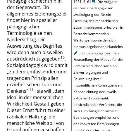
Pädagogik schlechthin in
1951,
S. 61
: Die Aufgabe
der Gegenwart. Ein
der Sozialpädagogik sei:
allgemeines Erziehungsziel
„
Aufzeigung der für die
findet hier in spezieller
Ordnung des menschlichen
pädagogischer
Zusammenlebens prinzipiell in
Terminologie seinen
Betracht kommenden
Niederschlag. Die
Wertungen sowie der sich
Ausweitung des Begriffes
hieraus ergebenden
Handelns
wird denn auch bisweilen
und Erziehungsmaximen.
10
ausdrücklich zugegeben
.
Feststellung der Motive für die
Sozialpädagogik wird damit
unterschiedlichen sozialen
„
zu dem umfassenden und
Zielverfolgungen und
tragenden Prinzip allen
Beurteilung ihrer
erzieherischen Tuns und
mutmaßlichen Konsequenzen.
11
Denkens
“
; sie will
„
dem
Kennzeichnung der jeweils
Ideal in der menschlichen
aktuellen Problematik
Wirklichkeit Gestalt geben.
hinsichtlich der Verfahren, die
Dieser Ernst führt zu einer
sich zum Ausgleich sozialer
radikalen Haltung: die
Spannungen empfehlen und
menschliche Welt soll von
der konkreten Bemühungen
Grund auf neu geschaffen
um die Realisierung der