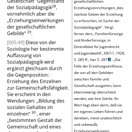
Gesellschaft
“
Gegenstand
gesellschaftlichen
28
der Sozialpädagogik
,
Erziehungseinrichtungen, dies
vornehmlich aber die
stärkste Gebiet der Erziehung
„
Erziehungseinwirkungen
zu erforschen, ist Sache der
der gesellschaftlichen
Sozialpädagogik
“
.
Vergl.
29
Gebilde
“
.
ferner ders., Familienfürsorge
und Kinderfürsorge, in
[005:49]
Diese von der
Zentralblatt für Jugendrecht
Soziologie her bestimmte
und Jugendwohlf., XIX/11, 1928,
Auffassung von
S. 285 ff., hier S. 287
:
„
Die
Sozialpädagogik wird
Fülle der Erziehungseinflüsse,
ergänzt gleichsam durch
die von all den Gebilden
die Gegenposition:
zwischen Familie und
Erziehung des Einzelnen
Gesellschaft ausgehen, kann
zur Gemeinschaftsfähigkeit.
ebensowenig überschätzt
Sie erscheint in den
werden, wie ihre Stärke. Ihr
Wendungen:
„
Bildung des
Wert liegt eben darin, daß sie
sozialen Gehaltes im
ein eigenes Leben führen und
30
einzelnen
“
, einer
daneben, meist unabsichtlich
„
bestimmten Gestalt der
und unbewußt,
Gemeinschaft und eines
Erziehungswirkungen