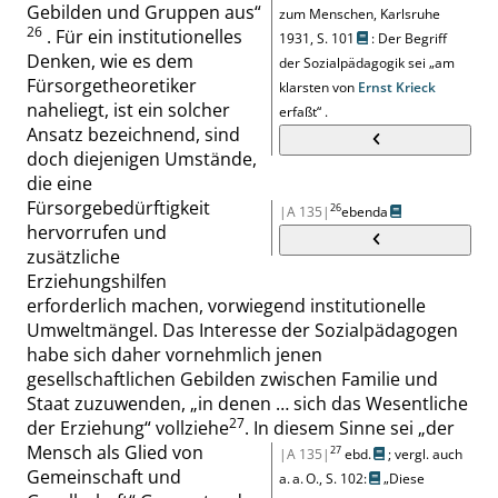
Gebilden und Gruppen aus
“
zum Menschen, Karlsruhe
26
. Für ein institutionelles
1931,
S. 101
: Der Begriff
Denken, wie es dem
der Sozialpädagogik sei
„
am
Fürsorgetheoretiker
klarsten von
Ernst Krieck
naheliegt, ist ein solcher
erfaßt
“
.
Ansatz bezeichnend, sind
doch diejenigen Umstände,
die eine
Fürsorgebedürftigkeit
26
|A 135|
ebenda
hervorrufen und
zusätzliche
Erziehungshilfen
erforderlich machen, vorwiegend institutionelle
Umweltmängel. Das Interesse der Sozialpädagogen
habe sich daher vornehmlich jenen
gesellschaftlichen Gebilden zwischen Familie und
Staat zuzuwenden,
„
in denen … sich das Wesentliche
27
der Erziehung
“
vollziehe
. In diesem Sinne sei
„
der
Mensch als Glied von
27
|A 135|
ebd.
; vergl. auch
Gemeinschaft und
a. a. O.,
S. 102:
„
Diese