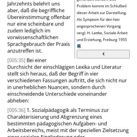
Jahrzehnts belehrt uns
Problem kommt im Schlußteil
aber, daß die begriffliche
dieser Arbeit zur Darstellung.
Übereinstimmung offenbar
Als Symptom für den hier
nur eine scheinbare und
angesprochenen Vorgang
zudem lediglich im
vergl.
H. Lattke, Soziale Arbeit
vorwissenschaftlichen
und Erziehung, Freiburg 1955
Sprachgebrauch der Praxis
.
anzutreffen ist.
[005:35]
Bei einer
Durchsicht der einschlägigen Lexika und Literatur
stellt sich heraus, daß der Begriff in vier
verschiedenen Fassungen auftritt, die sich nicht nur
in unerheblichen Nuancen, sondern durch
einschneidende Unterschiede voneinander
abheben:
[005:36]
1. Sozialpädagogik als Terminus zur
Charakterisierung und Abgrenzung eines
bestimmten pädagogischen Aufgaben- und
Arbeitsbereichs, meist mit der speziellen Zielsetzung
einer sozialen Eingliederung oder