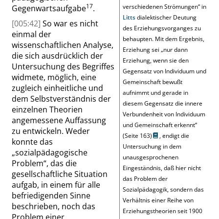
17
verschiedenen Strömungen
“
in
Gegenwartsaufgabe
.
Litts
dialektischer Deutung
[005:42]
So war es nicht
des Erziehungsvorganges zu
einmal der
behaupten. Mit dem Ergebnis,
wissenschaftlichen Analyse,
Erziehung sei
„
nur dann
die sich ausdrücklich der
Erziehung, wenn sie den
Untersuchung des Begriffes
Gegensatz von Individuum und
widmete, möglich, eine
Gemeinschaft bewußt
zugleich einheitliche und
aufnimmt und gerade in
dem Selbstverständnis der
diesem Gegensatz die innere
einzelnen Theorien
Verbundenheit von Individuum
angemessene Auffassung
und Gemeinschaft erkennt
“
zu entwickeln. Weder
(
Seite 163
)
, endigt die
konnte das
Untersuchung in dem
„
sozialpädagogische
unausgesprochenen
Problem
“
, das die
Eingeständnis, daß hier nicht
gesellschaftliche Situation
das Problem der
aufgab, in einem für alle
Sozialpädagogik, sondern das
befriedigenden Sinne
Verhältnis einer Reihe von
beschrieben, noch das
Erziehungstheorien seit 1900
Problem einer