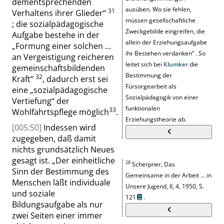
dementsprechenden
ausüben. Wo sie fehlen,
31
Verhaltens ihrer Glieder
“
müssen gesellschaftliche
; die sozialpädagogische
Zweckgebilde eingreifen, die
Aufgabe bestehe in der
allein der Erziehungsaufgabe
„
Formung einer solchen …
ihr Bestehen verdanken
“
. So
an Vergeistigung reicheren
leitet sich bei
Klumker
die
gemeinschaftsbildenden
Bestimmung der
32
Kraft
“
, dadurch erst sei
Fürsorgearbeit als
eine
„
sozialpädagogische
Sozialpädagogik von einer
Vertiefung
“
der
funktionalen
33
Wohlfahrtspflege möglich
.
Erziehungstheorie ab.
[005:50]
Indessen wird
zugegeben, daß damit
nichts grundsätzlich Neues
gesagt ist.
„
Der einheitliche
28
Scherpner, Das
Sinn der Bestimmung des
Gemeinsame in der Arbeit … in
Menschen läßt individuale
Unsere Jugend, II, 4, 1950,
S.
und soziale
121
.
Bildungsaufgabe als nur
zwei Seiten einer immer