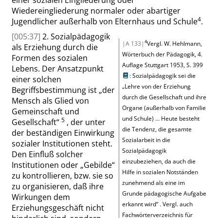
Wiedereingliederung normaler oder abartiger
4
Jugendlicher außerhalb von Elternhaus und Schule
.
[005:37]
2. Sozialpädagogik
4
|A 133|
Vergl.
W. Hehlmann,
als Erziehung durch die
Wörterbuch der Pädagogik, 4.
Formen des sozialen
Auflage Stuttgart 1953,
S. 399
Lebens. Der Ansatzpunkt
: Sozialpädagogik sei die
einer solchen
„
Lehre von der Erziehung
Begriffsbestimmung ist
„
der
durch die Gesellschaft und ihre
Mensch als Glied von
Organe (außerhalb von Familie
Gemeinschaft und
und Schule) … Heute besteht
5
Gesellschaft
“
, der unter
die Tendenz, die gesamte
der beständigen Einwirkung
Sozialarbeit in die
sozialer Institutionen steht.
Sozialpädagogik
Den Einfluß solcher
einzubeziehen, da auch die
Institutionen oder
„
Gebilde
“
Hilfe in sozialen Notständen
zu kontrollieren, bzw. sie so
zunehmend als eine im
zu organisieren, daß ihre
Grunde pädagogische Aufgabe
Wirkungen dem
erkannt wird
“
.
Vergl. auch
Erziehungsgeschäft nicht
Fachwörterverzeichnis für