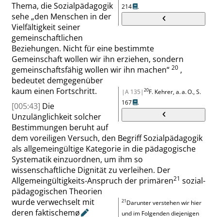
Thema, die Sozialpädagogik
214
.
sehe
„
den Menschen in der
Vielfältigkeit seiner
gemeinschaftlichen
Beziehungen. Nicht für eine bestimmte
Gemeinschaft wollen wir ihn erziehen, sondern
20
gemeinschaftsfähig wollen wir ihn machen
“
,
bedeutet demgegenüber
kaum einen Fortschritt.
20
|A 135|
F. Kehrer, a. a. O., S.
167
.
[005:43]
Die
Unzulänglichkeit solcher
Bestimmungen beruht auf
dem voreiligen Versuch, den Begriff Sozialpädagogik
als allgemeingültige Kategorie in die pädagogische
Systematik einzuordnen, um ihm so
wissenschaftliche Dignität zu verleihen. Der
21
Allgemeingültigkeits-Anspruch der primären
sozial-
pädagogischen Theorien
wurde verwechselt mit
21
Darunter verstehen wir hier
deren faktischem
ø
und im Folgenden diejenigen