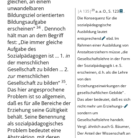
gleichen, an einem
unwandelbaren
29
|A 135|
a. a. O.,
S. 123
.
Bildungsziel orientierten
Die Konsequenz für die
Bildungsaufgabe
sozialpädagogische
34
erscheinen
“
. Dennoch
Ausbildung lautet
hält man an dem Begriff
entsprechend
ebd. Im
fest:
„
Die immer gleiche
Rahmen einer Ausbildung von
Aufgabe des
Anstaltserziehern müsse
„
die
Sozialpädagogen ist … 1.
in
Gesellschaftslehre in der Form
der menschlichen
der Sozialpädagogik i. e. S.
Gesellschaft zu bilden … 2.
erscheinen, d. h. als die Lehre
zur
menschlichen
von den
35
Gesellschaft zu bilden
“
.
Erziehungseinwirkungen der
Das hier angesprochene
gesellschaftlichen Gebilde
“
.
Problem ist so allgemein,
Das aber bedeutet, daß es sich
daß es für alle Bereiche der
nicht mehr um
Erziehungs-
Erziehung seine Gültigkeit
sondern um
behält. Seine Benennung
Gesellschaftslehre handelt.
als sozialpädagogisches
Vergl. ähnlich auch
G. Bäumer,
Problem bedeutet eine
Der Anteil der Wissenschaft an
Abstraktion, mit deren