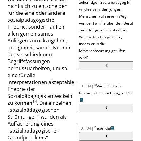
zukünftigen Sozialpädagogik
nicht sich zu entscheiden
wird es sein, den jungen
für die eine oder andere
Menschen auf seinem Weg
sozialpädagogische
von der Familie über den Beruf
Theorie, sondern auf ein
zum Bürgertum in Staat und
allen gemeinsames
Welt helfend zu geleiten,
Anliegen zurückzugehen,
indem er in die
den gemeinsamen Nenner
Mitverantwortung gerufen
der verschiedenen
wird
“
.
Begriffsfassungen
herauszuarbeiten, um so
eine für alle
Interpretationen akzeptable
10
|A 134|
Vergl. O. Kroh,
Theorie der
Revision der Erziehung,
S. 176
Sozialpädagogik entwickeln
.
14
zu können
. Die einzelnen
„
sozialpädagogischen
Strömungen
“
wurden als
Auffächerung eines
11
|A 134|
ebenda
„
sozialpädagogischen
Grundproblems
“