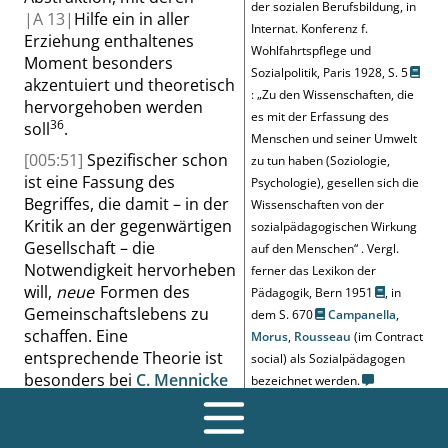
der sozialen Berufsbildung, in
|
A
13|
Hilfe ein in aller
Internat. Konferenz f.
Erziehung enthaltenes
Wohlfahrtspflege und
Moment besonders
Sozialpolitik, Paris 1928,
S. 5
akzentuiert und theoretisch
:
„
Zu den Wissenschaften, die
hervorgehoben werden
es mit der Erfassung des
36
soll
.
Menschen und seiner Umwelt
[005:51]
Spezifischer schon
zu tun haben (Soziologie,
ist eine Fassung des
Psychologie), gesellen sich die
Begriffes, die damit – in der
Wissenschaften von der
Kritik an der gegenwärtigen
sozialpädagogischen Wirkung
Gesellschaft – die
auf den Menschen
“
.
Vergl.
Notwendigkeit hervorheben
ferner das Lexikon der
will,
neue
Formen des
Pädagogik, Bern 1951
, in
Gemeinschaftslebens zu
dem
S. 670
Campanella
,
schaffen. Eine
Morus
,
Rousseau
(im
Contract
entsprechende Theorie ist
social
) als Sozialpädagogen
besonders bei
C. Mennicke
bezeichnet werden.
zu finden. Sozialpädagogik
bedeutet somit soziale
Gesinnungsbildung gegen