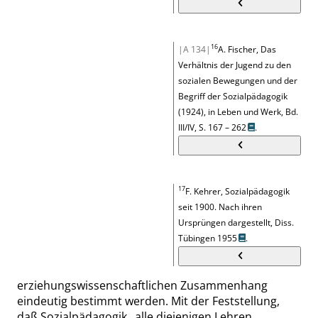
16
|A 134|
A. Fischer, Das
Verhältnis der Jugend zu den
sozialen Bewegungen und der
Begriff der Sozialpädagogik
(1924), in Leben und Werk, Bd.
III/IV,
S. 167 – 262
.
17
F. Kehrer, Sozialpädagogik
seit 1900. Nach ihren
Ursprüngen dargestellt, Diss.
Tübingen 1955
.
erziehungswissenschaftlichen Zusammenhang
eindeutig bestimmt werden. Mit der Feststellung,
daß Sozialpädagogik
„
alle diejenigen Lehren