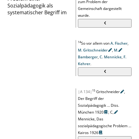
zum Problem der
Sozialpädagogik als
Gemeinschaft dargestellt
systematischer Begriff im
wurde.
14
So vor allem von
A. Fischer
,
M.
Gritschneider
,
M.
Bamberger
,
C. Mennicke
,
F.
Kehrer
.
15
|A 134|
Gritschneider
,
Der Begriff der
Sozialpädagogik … Diss.
München 1920
;
C
,
Mennicke, Das
sozialpädagogische Problem …
Kairos 1926
.