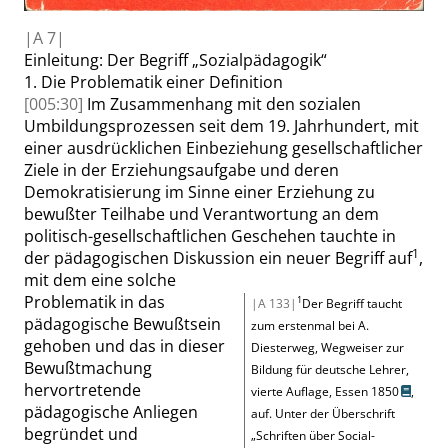
|
A
7|
Einleitung:
Der Begriff
„
Sozialpädagogik
“
1.
Die Problematik einer Definition
[005:30]
Im Zusammenhang mit den sozialen
Umbildungsprozessen seit dem 19. Jahrhundert, mit
einer ausdrücklichen Einbeziehung gesellschaftlicher
Ziele in der Erziehungsaufgabe und deren
Demokratisierung im Sinne einer Erziehung zu
bewußter Teilhabe und Verantwortung an dem
politisch-gesellschaftlichen Geschehen tauchte in
1
der pädagogischen Diskussion ein neuer Begriff auf
,
mit dem eine solche
Problematik in das
1
|A 133|
Der Begriff taucht
pädagogische Bewußtsein
zum erstenmal bei
A.
gehoben und das in dieser
Diesterweg, Wegweiser zur
Bewußtmachung
Bildung für deutsche Lehrer,
hervortretende
vierte Auflage, Essen 1850
,
pädagogische Anliegen
auf. Unter der Überschrift
begründet und
„
Schriften über Social-