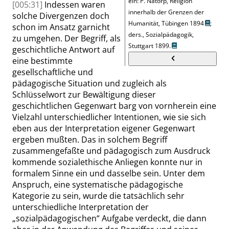
ein:
P. Natorp, Religion
[005:31]
Indessen waren
innerhalb der Grenzen der
solche Divergenzen doch
Humanität, Tübingen 1894
;
schon im Ansatz garnicht
ders., Sozialpädagogik,
zu umgehen. Der Begriff, als
Stuttgart 1899.
geschichtliche Antwort auf
eine bestimmte
gesellschaftliche und
pädagogische Situation und zugleich als
Schlüsselwort zur Bewältigung dieser
geschichtlichen Gegenwart barg von vornherein eine
Vielzahl unterschiedlicher Intentionen, wie sie sich
eben aus der Interpretation eigener Gegenwart
ergeben mußten. Das in solchem Begriff
zusammengefaßte und pädagogisch zum Ausdruck
kommende sozialethische Anliegen konnte nur in
formalem Sinne ein und dasselbe sein. Unter dem
Anspruch, eine systematische pädagogische
Kategorie zu sein, wurde die tatsächlich sehr
unterschiedliche Interpretation der
„
sozialpädagogischen
“
Aufgabe verdeckt, die dann