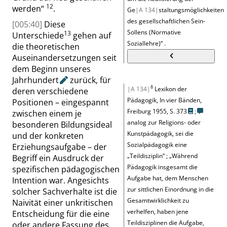
12
werden
“
.
Ge
|A 134|
staltungsmöglichkeiten
des gesellschaftlichen Sein-
[005:40]
Diese
Sollens (Normative
13
Unterschiede
gehen auf
Soziallehre)
“
.
die theoretischen
Auseinandersetzungen seit
dem Beginn unseres
Jahrhundert
zurück, für
8
|A 134|
Lexikon der
deren verschiedene
Pädagogik, In vier Bänden,
Positionen – eingespannt
Freiburg 1955,
S. 373
;
zwischen einem je
analog zur Religions- oder
besonderen Bildungsideal
Kunstpädagogik, sei die
und der konkreten
Sozialpädagogik eine
Erziehungsaufgabe – der
„
Teildisziplin
“
;
„
Während
Begriff ein Ausdruck der
Pädagogik insgesamt die
spezifischen pädagogischen
Aufgabe hat, dem Menschen
Intention war. Angesichts
zur sittlichen Einordnung in die
solcher Sachverhalte ist die
Gesamtwirklichkeit zu
Naivität einer unkritischen
verhelfen, haben jene
Entscheidung für die eine
Teildisziplinen die Aufgabe,
oder andere Fassung des