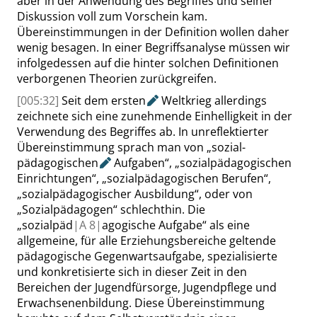
aber in der Anwendung des Begriffes und seiner
Diskussion voll zum Vorschein kam.
Übereinstimmungen in der Definition wollen daher
wenig besagen. In einer Begriffsanalyse müssen wir
infolgedessen auf die hinter solchen Definitionen
verborgenen Theorien zurückgreifen.
[005:32]
Seit dem
ersten
Weltkrieg allerdings
zeichnete sich eine zunehmende Einhelligkeit in der
Verwendung des Begriffes ab. In unreflektierter
Übereinstimmung sprach man von
„
sozial-
pädagogischen
Aufgaben
“
,
„
sozialpädagogischen
Einrichtungen
“
,
„
sozialpädagogischen Berufen
“
,
„
sozialpädagogischer Ausbildung
“
, oder von
„
Sozialpädagogen
“
schlechthin. Die
„
sozialpäd
|
A
8|
agogische Aufgabe
“
als eine
allgemeine, für alle Erziehungsbereiche geltende
pädagogische Gegenwartsaufgabe, spezialisierte
und konkretisierte sich in dieser Zeit in den
Bereichen der Jugendfürsorge, Jugendpflege und
Erwachsenenbildung. Diese Übereinstimmung