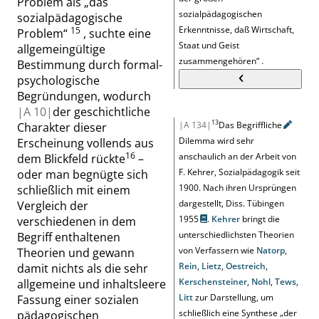
Problem als
„
das
sozialpädagogischen
sozialpädagogische
Erkenntnisse, daß Wirtschaft,
15
Problem
“
, suchte eine
Staat und Geist
allgemeingültige
zusammengehören
“
.
Bestimmung durch formal-
psychologische
Begründungen, wodurch
|
A
10|
der geschichtliche
13
|A 134|
Das
Begriffliche
Charakter dieser
Dilemma wird sehr
Erscheinung vollends aus
16
anschaulich an der Arbeit von
dem Blickfeld rückte
–
F. Kehrer, Sozialpädagogik seit
oder man begnügte sich
1900. Nach ihren Ursprüngen
schließlich mit einem
dargestellt, Diss. Tübingen
Vergleich der
1955
.
Kehrer
bringt die
verschiedenen in dem
unterschiedlichsten Theorien
Begriff enthaltenen
von Verfassern wie
Natorp
,
Theorien und gewann
Rein
,
Lietz
,
Oestreich
,
damit nichts als die sehr
Kerschensteiner
,
Nohl
,
Tews
,
allgemeine und inhaltsleere
Litt
zur Darstellung, um
Fassung einer sozialen
schließlich eine Synthese
„
der
pädagogischen