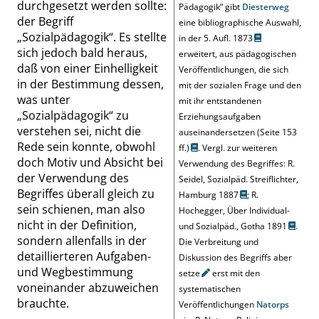
durchgesetzt werden sollte:
Pädagogik
“
gibt
Diesterweg
der Begriff
eine bibliographische Auswahl,
„
Sozialpädagogik
“
. Es stellte
in der
5. Aufl. 1873
sich jedoch bald heraus,
erweitert, aus pädagogischen
daß von einer Einhelligkeit
Veröffentlichungen, die sich
in der Bestimmung dessen,
mit der sozialen Frage und den
was unter
mit ihr entstandenen
„
Sozialpädagogik
“
zu
Erziehungsaufgaben
verstehen sei, nicht die
auseinandersetzen
(
Seite 153
Rede sein konnte, obwohl
ff.
)
. Vergl. zur weiteren
doch Motiv und Absicht bei
Verwendung des Begriffes:
R.
der Verwendung des
Seidel, Sozialpäd. Streiflichter,
Begriffes überall gleich zu
Hamburg 1887
;
R.
sein schienen, man also
Hochegger, Über Individual-
nicht in der Definition,
und Sozialpäd., Gotha 1891
.
sondern allenfalls in der
Die Verbreitung und
detaillierteren Aufgaben-
Diskussion des Begriffs aber
und Wegbestimmung
setze
erst mit den
voneinander abzuweichen
systematischen
brauchte.
Veröffentlichungen
Natorps