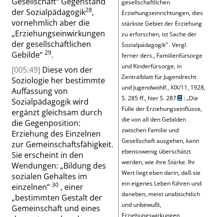
Gesellschaft
“
Gegenstand
gesellschaftlichen
28
der Sozialpädagogik
,
Erziehungseinrichtungen, dies
vornehmlich aber die
stärkste Gebiet der Erziehung
„
Erziehungseinwirkungen
zu erforschen, ist Sache der
der gesellschaftlichen
Sozialpädagogik
“
.
Vergl.
29
Gebilde
“
.
ferner ders., Familienfürsorge
und Kinderfürsorge, in
[005:49]
Diese von der
Zentralblatt für Jugendrecht
Soziologie her bestimmte
und Jugendwohlf., XIX/11, 1928,
Auffassung von
S. 285 ff., hier S. 287
:
„
Die
Sozialpädagogik wird
Fülle der Erziehungseinflüsse,
ergänzt gleichsam durch
die von all den Gebilden
die Gegenposition:
zwischen Familie und
Erziehung des Einzelnen
Gesellschaft ausgehen, kann
zur Gemeinschaftsfähigkeit.
ebensowenig überschätzt
Sie erscheint in den
werden, wie ihre Stärke. Ihr
Wendungen:
„
Bildung des
Wert liegt eben darin, daß sie
sozialen Gehaltes im
ein eigenes Leben führen und
30
einzelnen
“
, einer
daneben, meist unabsichtlich
„
bestimmten Gestalt der
und unbewußt,
Gemeinschaft und eines
Erziehungswirkungen