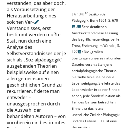
verstanden, das aber doch,
als Voraussetzung der
12
|A 134|
Lexikon der
Herausarbeitung eines
Pädagogik, Bern 1951,
S. 670
solchen
Ver-
.
Sehr deutlichen
Verständnisses, erst
Ausdruck fand diese Fassung
bestimmt werden mußte.
des Begriffs neuerdings bei
Fr.
Statt nun durch eine
Trost, Erziehung im Wandel,
S.
Analyse des
127
: Die
„
großen
Selbstverständnisses der je
Spaltungen unseres nationalen
sich als
„
Sozialpädagogik
“
Daseins veranlaßten jene
ausgebenden Theorien
sozialpädagogische Theorie.
beispielsweise auf einen
Sie zielte hin auf eine neue
allen gemeinsamen
Lebenseinigung. Sie lehrte das
geschichtlichen Grund zu
Leben wieder in seiner Einheit
rekurrieren, fixierte man
sehen, jede Sonderfunktion als
entweder –
Teil des Ganzen betrachten.
unausgesprochen durch
Einheit ist das letzte,
die Auswahl der
unendliche Ziel der Pädagogik
behandelten Autoren – von
und des Lebens … Es ist eine
vornherein ein bestimmtes
der großen