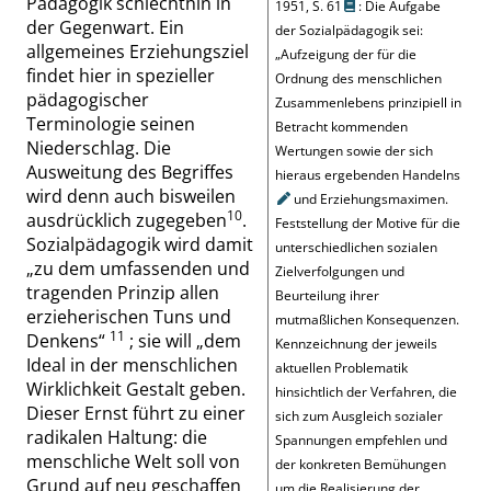
Pädagogik schlechthin in
1951,
S. 61
: Die Aufgabe
der Gegenwart. Ein
der Sozialpädagogik sei:
allgemeines Erziehungsziel
„
Aufzeigung der für die
findet hier in spezieller
Ordnung des menschlichen
pädagogischer
Zusammenlebens prinzipiell in
Terminologie seinen
Betracht kommenden
Niederschlag. Die
Wertungen sowie der sich
Ausweitung des Begriffes
hieraus ergebenden
Handelns
wird denn auch bisweilen
und Erziehungsmaximen.
10
ausdrücklich zugegeben
.
Feststellung der Motive für die
Sozialpädagogik wird damit
unterschiedlichen sozialen
„
zu dem umfassenden und
Zielverfolgungen und
tragenden Prinzip allen
Beurteilung ihrer
erzieherischen Tuns und
mutmaßlichen Konsequenzen.
11
Denkens
“
; sie will
„
dem
Kennzeichnung der jeweils
Ideal in der menschlichen
aktuellen Problematik
Wirklichkeit Gestalt geben.
hinsichtlich der Verfahren, die
Dieser Ernst führt zu einer
sich zum Ausgleich sozialer
radikalen Haltung: die
Spannungen empfehlen und
menschliche Welt soll von
der konkreten Bemühungen
Grund auf neu geschaffen
um die Realisierung der