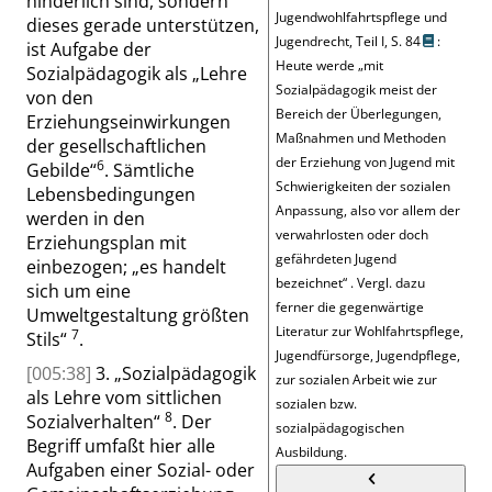
hinderlich sind, sondern
Jugendwohlfahrtspflege und
dieses gerade unterstützen,
Jugendrecht, Teil I,
S. 84
:
ist Aufgabe der
Heute werde
„
mit
Sozialpädagogik als
„
Lehre
Sozialpädagogik meist der
von den
Bereich der Überlegungen,
Erziehungseinwirkungen
Maßnahmen und Methoden
der gesellschaftlichen
der Erziehung von Jugend mit
6
Gebilde
“
. Sämtliche
Schwierigkeiten der sozialen
Lebensbedingungen
Anpassung, also vor allem der
werden in den
verwahrlosten oder doch
Erziehungsplan mit
gefährdeten Jugend
einbezogen;
„
es handelt
bezeichnet
“
. Vergl. dazu
sich um eine
ferner die gegenwärtige
Umweltgestaltung größten
Literatur zur Wohlfahrtspflege,
7
Stils
“
.
Jugendfürsorge, Jugendpflege,
[005:38]
3.
„
Sozialpädagogik
zur sozialen Arbeit wie zur
als Lehre vom sittlichen
sozialen bzw.
8
Sozialverhalten
“
. Der
sozialpädagogischen
Begriff umfaßt hier alle
Ausbildung.
Aufgaben einer Sozial- oder