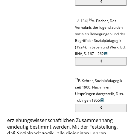
16
|A 134|
A. Fischer, Das
Verhältnis der Jugend zu den
sozialen Bewegungen und der
Begriff der Sozialpädagogik
(1924), in Leben und Werk, Bd.
III/IV,
S. 167 – 262
.
17
F. Kehrer, Sozialpädagogik
seit 1900. Nach ihren
Ursprüngen dargestellt, Diss.
Tübingen 1955
.
erziehungswissenschaftlichen Zusammenhang
eindeutig bestimmt werden. Mit der Feststellung,
daß Sozialpädagogik
„
alle diejenigen Lehren