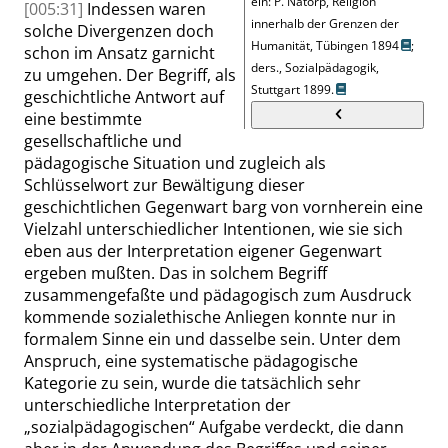
ein:
P. Natorp, Religion
[005:31]
Indessen waren
innerhalb der Grenzen der
solche Divergenzen doch
Humanität, Tübingen 1894
;
schon im Ansatz garnicht
ders., Sozialpädagogik,
zu umgehen. Der Begriff, als
Stuttgart 1899.
geschichtliche Antwort auf
eine bestimmte
gesellschaftliche und
pädagogische Situation und zugleich als
Schlüsselwort zur Bewältigung dieser
geschichtlichen Gegenwart barg von vornherein eine
Vielzahl unterschiedlicher Intentionen, wie sie sich
eben aus der Interpretation eigener Gegenwart
ergeben mußten. Das in solchem Begriff
zusammengefaßte und pädagogisch zum Ausdruck
kommende sozialethische Anliegen konnte nur in
formalem Sinne ein und dasselbe sein. Unter dem
Anspruch, eine systematische pädagogische
Kategorie zu sein, wurde die tatsächlich sehr
unterschiedliche Interpretation der
„
sozialpädagogischen
“
Aufgabe verdeckt, die dann