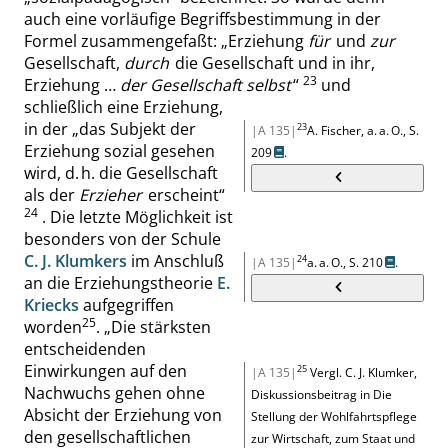
auch eine vorläufige Begriffsbestimmung in der
Formel zusammengefaßt:
„
Erziehung
für
und
zur
Gesellschaft,
durch
die Gesellschaft und in ihr,
23
Erziehung …
der Gesellschaft selbst
“
und
schließlich eine Erziehung,
in der
„
das Subjekt der
23
|A 135|
A. Fischer, a. a. O.,
S.
Erziehung sozial gesehen
209
.
wird, d. h. die Gesellschaft
als der
Erzieher
erscheint
“
24
. Die letzte Möglichkeit ist
besonders von der Schule
C. J. Klumkers
im Anschluß
24
|A 135|
a. a. O.,
S. 210
.
an die Erziehungstheorie
E.
Kriecks
aufgegriffen
25
worden
.
„
Die stärksten
entscheidenden
Einwirkungen auf den
25
|A 135|
Vergl. C. J. Klumker,
Nachwuchs gehen ohne
Diskussionsbeitrag in Die
Absicht der Erziehung von
Stellung der Wohlfahrtspflege
den gesellschaftlichen
zur Wirtschaft, zum Staat und