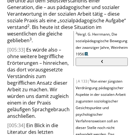
beruhte auf dem Selbstverständnis einer
Generation, die – aus pädagogischer und sozialer
Verantwortung in der sozialen Arbeit tätig – diese
soziale Praxis als eine
„
sozialpädagogische Aufgabe
“
2
verstand
. Bis heute ist diese Situation im
wesentlichen die gleiche
2
Vergl.
G. Herrmann, Die
3
geblieben
.
sozialpädagogische Bewegung
der zwanziger Jahre, Weinheim
[005:33]
Es würde also –
1956
.
ohne weitere begriffliche
Erörterungen – hinreichen,
das dort vorausgesetzte
Verständnis zum
3
|A 133|
Von einer jüngsten
begrifflichen Ansatz dieser
Verdrängung pädagogischer
Arbeit zu machen. Wir
Aspekte in der sozialen Arbeit
würden uns damit zugleich
zugunsten soziologischer
einem in der Praxis
Gesichtspunkte und
geläufigen Sprachgebrauch
psychologischer
anschließen.
Verfahrensweisen soll an
[005:34]
Ein Blick in die
dieser Stelle noch nicht
Literatur des letzten
gehandelt werden. Das