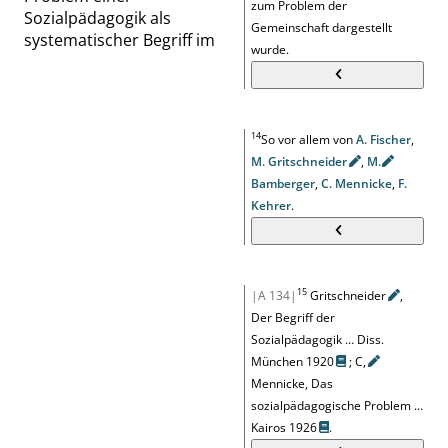
zum Problem der
Sozialpädagogik als
Gemeinschaft dargestellt
systematischer Begriff im
wurde.
14
So vor allem von
A. Fischer
,
M.
Gritschneider
,
M.
Bamberger
,
C. Mennicke
,
F.
Kehrer
.
15
|A 134|
Gritschneider
,
Der Begriff der
Sozialpädagogik … Diss.
München 1920
;
C
,
Mennicke, Das
sozialpädagogische Problem …
Kairos 1926
.