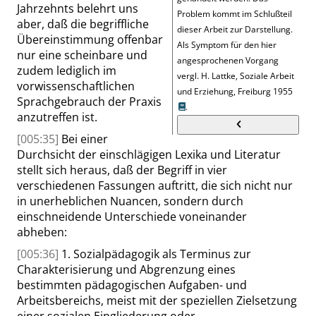
Jahrzehnts belehrt uns
Problem kommt im Schlußteil
aber, daß die begriffliche
dieser Arbeit zur Darstellung.
Übereinstimmung offenbar
Als Symptom für den hier
nur eine scheinbare und
angesprochenen Vorgang
zudem lediglich im
vergl.
H. Lattke, Soziale Arbeit
vorwissenschaftlichen
und Erziehung, Freiburg 1955
Sprachgebrauch der Praxis
.
anzutreffen ist.
[005:35]
Bei einer
Durchsicht der einschlägigen Lexika und Literatur
stellt sich heraus, daß der Begriff in vier
verschiedenen Fassungen auftritt, die sich nicht nur
in unerheblichen Nuancen, sondern durch
einschneidende Unterschiede voneinander
abheben:
[005:36]
1. Sozialpädagogik als Terminus zur
Charakterisierung und Abgrenzung eines
bestimmten pädagogischen Aufgaben- und
Arbeitsbereichs, meist mit der speziellen Zielsetzung
einer sozialen Eingliederung oder