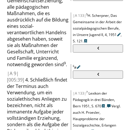
Gemeinschaftserziehung,
alle pädagogischen
Maßnahmen, die es
5
|A 133|
H. Scherpner, Das
ausdrücklich auf die Bildung
Gemeinsame in der Arbeit der
eines sozial-
sozialpädagogischen Berufe,
verantwortlichen Handelns
in Unsere Jugend II, 4,
1951
,
abgesehen haben, soweit
S. 121
.
sie als Maßnahmen der
Gesellschaft, Unterricht
und Familie ergänzend,
9
notwendig geworden sind
.
6
ø
|
A
9|
[005:39]
4. Schließlich findet
der Terminus auch
Verwendung, um ein
7
|A 133|
Lexikon der
sozialethisches Anliegen zu
Pädagogik in drei Bänden,
bezeichnen, nicht als
Bern 1951,
S. 670
.
Vergl.
immanente Aufgabe jeder
auch
H. Proesler,
vollständigen Erziehung,
Hauptprobleme der
sondern als die Aufgabe der
Sozialgeschichte, Erlangen