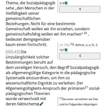
Thema, die Sozialpädagogik
214
.
sehe
„
den Menschen in der
Vielfältigkeit seiner
gemeinschaftlichen
Beziehungen. Nicht für eine bestimmte
Gemeinschaft wollen wir ihn erziehen, sondern
20
gemeinschaftsfähig wollen wir ihn machen
“
,
bedeutet demgegenüber
kaum einen Fortschritt.
20
|A 135|
F. Kehrer, a. a. O., S.
167
.
[005:43]
Die
Unzulänglichkeit solcher
Bestimmungen beruht auf
dem voreiligen Versuch, den Begriff Sozialpädagogik
als allgemeingültige Kategorie in die pädagogische
Systematik einzuordnen, um ihm so
wissenschaftliche Dignität zu verleihen. Der
21
Allgemeingültigkeits-Anspruch der primären
sozial-
pädagogischen Theorien
wurde verwechselt mit
21
Darunter verstehen wir hier
deren faktischem
ø
und im Folgenden diejenigen