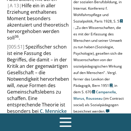
der sozialen Berufsbildung, in
|
A
13|
Hilfe ein in aller
Internat. Konferenz f.
Erziehung enthaltenes
Wohlfahrtspflege und
Moment besonders
Sozialpolitik, Paris 1928,
S. 5
akzentuiert und theoretisch
:
„
Zu den Wissenschaften, die
hervorgehoben werden
es mit der Erfassung des
36
soll
.
Menschen und seiner Umwelt
[005:51]
Spezifischer schon
zu tun haben (Soziologie,
ist eine Fassung des
Psychologie), gesellen sich die
Begriffes, die damit – in der
Wissenschaften von der
Kritik an der gegenwärtigen
sozialpädagogischen Wirkung
Gesellschaft – die
auf den Menschen
“
.
Vergl.
Notwendigkeit hervorheben
ferner das Lexikon der
will,
neue
Formen des
Pädagogik, Bern 1951
, in
Gemeinschaftslebens zu
dem
S. 670
Campanella
,
schaffen. Eine
Morus
,
Rousseau
(im
Contract
entsprechende Theorie ist
social
) als Sozialpädagogen
besonders bei
C. Mennicke
bezeichnet werden.
zu finden. Sozialpädagogik
bedeutet somit soziale
Gesinnungsbildung gegen