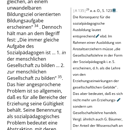
gleichen, an einem
unwandelbaren
29
|A 135|
a. a. O.,
S. 123
.
Bildungsziel orientierten
Die Konsequenz für die
Bildungsaufgabe
sozialpädagogische
34
erscheinen
“
. Dennoch
Ausbildung lautet
hält man an dem Begriff
entsprechend
ebd. Im
fest:
„
Die immer gleiche
Rahmen einer Ausbildung von
Aufgabe des
Anstaltserziehern müsse
„
die
Sozialpädagogen ist … 1.
in
Gesellschaftslehre in der Form
der menschlichen
der Sozialpädagogik i. e. S.
Gesellschaft zu bilden … 2.
erscheinen, d. h. als die Lehre
zur
menschlichen
von den
35
Gesellschaft zu bilden
“
.
Erziehungseinwirkungen der
Das hier angesprochene
gesellschaftlichen Gebilde
“
.
Problem ist so allgemein,
Das aber bedeutet, daß es sich
daß es für alle Bereiche der
nicht mehr um
Erziehungs-
Erziehung seine Gültigkeit
sondern um
behält. Seine Benennung
Gesellschaftslehre handelt.
als sozialpädagogisches
Vergl. ähnlich auch
G. Bäumer,
Problem bedeutet eine
Der Anteil der Wissenschaft an
Abstraktion, mit deren