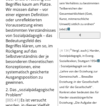
sein Verhältnis zu bestimmten
Begriffes kaum am Platze.
Teilbereichen der
Wir müssen daher – vor
Gesamtwirklichkeit (Gott,
einer eigenen Definition
Kunst, mitmenschliche
oder unreflektierten
Umwelt) sittlich zu ordnen
“
Voraussetzung eines
(ebd.)
bestimmten Verständnisses
von Sozialpädagogik – das
Bedeutungsfeld des
Begriffes klären, um so, im
9
Rückgang auf das
|A 134|
Vergl. auch J. Harder,
Selbstverständnis der je
Sozialpädagogik, in Evang.
besonderen theoretischen
Soziallexikon, Stuttgart 1954
Konzeptionen, eine
: Sozialpädagogik sei die
systematisch gesicherte
„
Lehre von der Erziehung zur
Ausgangsposition zu
Gemeinschaft … Bewußte
gewinnen.
Erziehung
in
der Gesellschaft
und
für
die Gesellschaft
“
.
2.
Das
„
sozialpädagogische
Konkret aber bedeutet das für
Problem
“
Harder staatsbürgerliche
[005:41]
Es ist versucht
Erziehung:
„
Die Aufgabe der
worden, in dieser Vielfalt