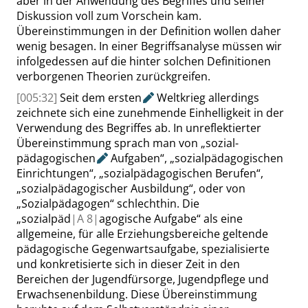
aber in der Anwendung des Begriffes und seiner
Diskussion voll zum Vorschein kam.
Übereinstimmungen in der Definition wollen daher
wenig besagen. In einer Begriffsanalyse müssen wir
infolgedessen auf die hinter solchen Definitionen
verborgenen Theorien zurückgreifen.
[005:32]
Seit dem
ersten
Weltkrieg allerdings
zeichnete sich eine zunehmende Einhelligkeit in der
Verwendung des Begriffes ab. In unreflektierter
Übereinstimmung sprach man von
„
sozial-
pädagogischen
Aufgaben
“
,
„
sozialpädagogischen
Einrichtungen
“
,
„
sozialpädagogischen Berufen
“
,
„
sozialpädagogischer Ausbildung
“
, oder von
„
Sozialpädagogen
“
schlechthin. Die
„
sozialpäd
|
A
8|
agogische Aufgabe
“
als eine
allgemeine, für alle Erziehungsbereiche geltende
pädagogische Gegenwartsaufgabe, spezialisierte
und konkretisierte sich in dieser Zeit in den
Bereichen der Jugendfürsorge, Jugendpflege und
Erwachsenenbildung. Diese Übereinstimmung