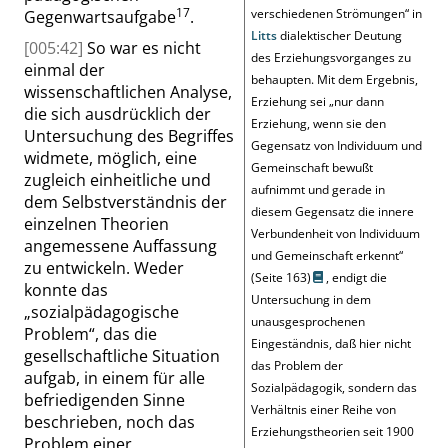
17
verschiedenen Strömungen
“
in
Gegenwartsaufgabe
.
Litts
dialektischer Deutung
[005:42]
So war es nicht
des Erziehungsvorganges zu
einmal der
behaupten. Mit dem Ergebnis,
wissenschaftlichen Analyse,
Erziehung sei
„
nur dann
die sich ausdrücklich der
Erziehung, wenn sie den
Untersuchung des Begriffes
Gegensatz von Individuum und
widmete, möglich, eine
Gemeinschaft bewußt
zugleich einheitliche und
aufnimmt und gerade in
dem Selbstverständnis der
diesem Gegensatz die innere
einzelnen Theorien
Verbundenheit von Individuum
angemessene Auffassung
und Gemeinschaft erkennt
“
zu entwickeln. Weder
(
Seite 163
)
, endigt die
konnte das
Untersuchung in dem
„
sozialpädagogische
unausgesprochenen
Problem
“
, das die
Eingeständnis, daß hier nicht
gesellschaftliche Situation
das Problem der
aufgab, in einem für alle
Sozialpädagogik, sondern das
befriedigenden Sinne
Verhältnis einer Reihe von
beschrieben, noch das
Erziehungstheorien seit 1900
Problem einer