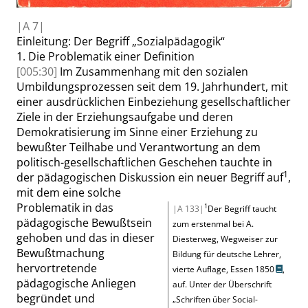
|
A
7|
Einleitung:
Der Begriff
„
Sozialpädagogik
“
1.
Die Problematik einer Definition
[005:30]
Im Zusammenhang mit den sozialen
Umbildungsprozessen seit dem 19. Jahrhundert, mit
einer ausdrücklichen Einbeziehung gesellschaftlicher
Ziele in der Erziehungsaufgabe und deren
Demokratisierung im Sinne einer Erziehung zu
bewußter Teilhabe und Verantwortung an dem
politisch-gesellschaftlichen Geschehen tauchte in
1
der pädagogischen Diskussion ein neuer Begriff auf
,
mit dem eine solche
Problematik in das
1
|A 133|
Der Begriff taucht
pädagogische Bewußtsein
zum erstenmal bei
A.
gehoben und das in dieser
Diesterweg, Wegweiser zur
Bewußtmachung
Bildung für deutsche Lehrer,
hervortretende
vierte Auflage, Essen 1850
,
pädagogische Anliegen
auf. Unter der Überschrift
begründet und
„
Schriften über Social-