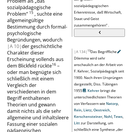
Problem als
„
das
sozialpädagogischen
sozialpädagogische
Erkenntnisse, daß Wirtschaft,
15
Problem
“
, suchte eine
Staat und Geist
allgemeingültige
zusammengehören
“
.
Bestimmung durch formal-
psychologische
Begründungen, wodurch
|
A
10|
der geschichtliche
13
|A 134|
Das
Begriffliche
Charakter dieser
Dilemma wird sehr
Erscheinung vollends aus
16
anschaulich an der Arbeit von
dem Blickfeld rückte
–
F. Kehrer, Sozialpädagogik seit
oder man begnügte sich
1900. Nach ihren Ursprüngen
schließlich mit einem
dargestellt, Diss. Tübingen
Vergleich der
1955
.
Kehrer
bringt die
verschiedenen in dem
unterschiedlichsten Theorien
Begriff enthaltenen
von Verfassern wie
Natorp
,
Theorien und gewann
Rein
,
Lietz
,
Oestreich
,
damit nichts als die sehr
Kerschensteiner
,
Nohl
,
Tews
,
allgemeine und inhaltsleere
Litt
zur Darstellung, um
Fassung einer sozialen
schließlich eine Synthese
„
der
pädagogischen