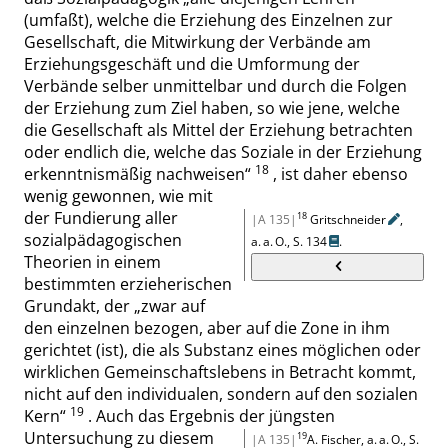
(umfaßt), welche die Erziehung des Einzelnen zur
Gesellschaft, die Mitwirkung der Verbände am
Erziehungsgeschäft und die Umformung der
Verbände selber unmittelbar und durch die Folgen
der Erziehung zum Ziel haben, so wie jene, welche
die Gesellschaft als Mittel der Erziehung betrachten
oder endlich die, welche das Soziale in der Erziehung
18
erkenntnismäßig nachweisen
“
, ist daher ebenso
wenig gewonnen, wie mit
der Fundierung aller
18
|A 135|
Gritschneider
,
sozialpädagogischen
a. a. O.,
S. 134
.
Theorien in einem
bestimmten erzieherischen
Grundakt, der
„
zwar auf
den einzelnen bezogen, aber auf die Zone in ihm
gerichtet (ist), die als Substanz eines möglichen oder
wirklichen Gemeinschaftslebens in Betracht kommt,
nicht auf den individualen, sondern auf den sozialen
19
Kern
“
. Auch das Ergebnis der jüngsten
Untersuchung zu diesem
19
|A 135|
A. Fischer, a. a. O.,
S.