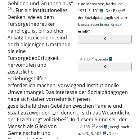
Gebilden und Gruppen aus
“
zum Menschen, Karlsruhe
26
. Für ein institutionelles
1931,
S. 101
: Der Begriff
Denken, wie es dem
der Sozialpädagogik sei
„
am
Fürsorgetheoretiker
klarsten von
Ernst Krieck
naheliegt, ist ein solcher
erfaßt
“
.
Ansatz bezeichnend, sind
doch diejenigen Umstände,
die eine
Fürsorgebedürftigkeit
26
|A 135|
ebenda
hervorrufen und
zusätzliche
Erziehungshilfen
erforderlich machen, vorwiegend institutionelle
Umweltmängel. Das Interesse der Sozialpädagogen
habe sich daher vornehmlich jenen
gesellschaftlichen Gebilden zwischen Familie und
Staat zuzuwenden,
„
in denen … sich das Wesentliche
27
der Erziehung
“
vollziehe
. In diesem Sinne sei
„
der
Mensch als Glied von
27
|A 135|
ebd.
; vergl. auch
Gemeinschaft und
a. a. O.,
S. 102:
„
Diese