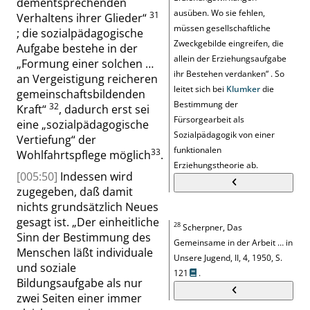
dementsprechenden
ausüben. Wo sie fehlen,
31
Verhaltens ihrer Glieder
“
müssen gesellschaftliche
; die sozialpädagogische
Zweckgebilde eingreifen, die
Aufgabe bestehe in der
allein der Erziehungsaufgabe
„
Formung einer solchen …
ihr Bestehen verdanken
“
. So
an Vergeistigung reicheren
leitet sich bei
Klumker
die
gemeinschaftsbildenden
Bestimmung der
32
Kraft
“
, dadurch erst sei
Fürsorgearbeit als
eine
„
sozialpädagogische
Sozialpädagogik von einer
Vertiefung
“
der
funktionalen
33
Wohlfahrtspflege möglich
.
Erziehungstheorie ab.
[005:50]
Indessen wird
zugegeben, daß damit
nichts grundsätzlich Neues
gesagt ist.
„
Der einheitliche
28
Scherpner, Das
Sinn der Bestimmung des
Gemeinsame in der Arbeit … in
Menschen läßt individuale
Unsere Jugend, II, 4, 1950,
S.
und soziale
121
.
Bildungsaufgabe als nur
zwei Seiten einer immer