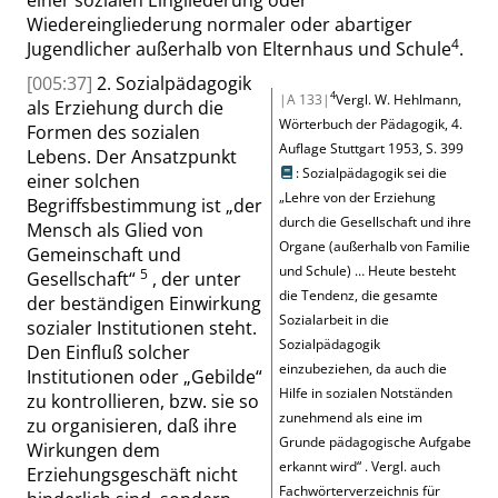
Wiedereingliederung normaler oder abartiger
4
Jugendlicher außerhalb von Elternhaus und Schule
.
[005:37]
2. Sozialpädagogik
4
|A 133|
Vergl.
W. Hehlmann,
als Erziehung durch die
Wörterbuch der Pädagogik, 4.
Formen des sozialen
Auflage Stuttgart 1953,
S. 399
Lebens. Der Ansatzpunkt
: Sozialpädagogik sei die
einer solchen
„
Lehre von der Erziehung
Begriffsbestimmung ist
„
der
durch die Gesellschaft und ihre
Mensch als Glied von
Organe (außerhalb von Familie
Gemeinschaft und
und Schule) … Heute besteht
5
Gesellschaft
“
, der unter
die Tendenz, die gesamte
der beständigen Einwirkung
Sozialarbeit in die
sozialer Institutionen steht.
Sozialpädagogik
Den Einfluß solcher
einzubeziehen, da auch die
Institutionen oder
„
Gebilde
“
Hilfe in sozialen Notständen
zu kontrollieren, bzw. sie so
zunehmend als eine im
zu organisieren, daß ihre
Grunde pädagogische Aufgabe
Wirkungen dem
erkannt wird
“
.
Vergl. auch
Erziehungsgeschäft nicht
Fachwörterverzeichnis für