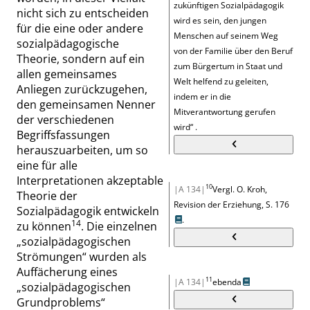
zukünftigen Sozialpädagogik
nicht sich zu entscheiden
wird es sein, den jungen
für die eine oder andere
Menschen auf seinem Weg
sozialpädagogische
von der Familie über den Beruf
Theorie, sondern auf ein
zum Bürgertum in Staat und
allen gemeinsames
Welt helfend zu geleiten,
Anliegen zurückzugehen,
indem er in die
den gemeinsamen Nenner
Mitverantwortung gerufen
der verschiedenen
wird
“
.
Begriffsfassungen
herauszuarbeiten, um so
eine für alle
Interpretationen akzeptable
10
|A 134|
Vergl. O. Kroh,
Theorie der
Revision der Erziehung,
S. 176
Sozialpädagogik entwickeln
.
14
zu können
. Die einzelnen
„
sozialpädagogischen
Strömungen
“
wurden als
Auffächerung eines
11
|A 134|
ebenda
„
sozialpädagogischen
Grundproblems
“