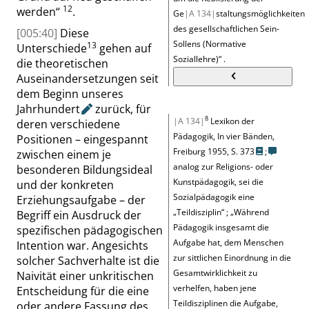
12
werden
“
.
Ge
|A 134|
staltungsmöglichkeiten
des gesellschaftlichen Sein-
[005:40]
Diese
Sollens (Normative
13
Unterschiede
gehen auf
Soziallehre)
“
.
die theoretischen
Auseinandersetzungen seit
dem Beginn unseres
Jahrhundert
zurück, für
8
|A 134|
Lexikon der
deren verschiedene
Pädagogik, In vier Bänden,
Positionen – eingespannt
Freiburg 1955,
S. 373
;
zwischen einem je
analog zur Religions- oder
besonderen Bildungsideal
Kunstpädagogik, sei die
und der konkreten
Sozialpädagogik eine
Erziehungsaufgabe – der
„
Teildisziplin
“
;
„
Während
Begriff ein Ausdruck der
Pädagogik insgesamt die
spezifischen pädagogischen
Aufgabe hat, dem Menschen
Intention war. Angesichts
zur sittlichen Einordnung in die
solcher Sachverhalte ist die
Gesamtwirklichkeit zu
Naivität einer unkritischen
verhelfen, haben jene
Entscheidung für die eine
Teildisziplinen die Aufgabe,
oder andere Fassung des