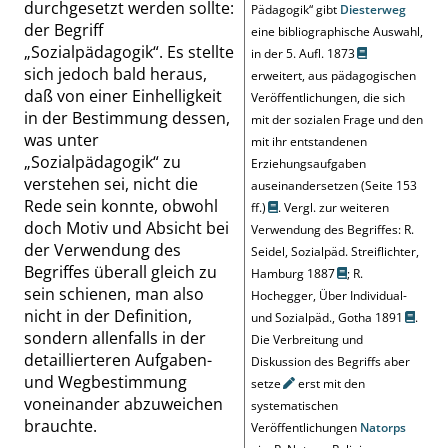
durchgesetzt werden sollte:
Pädagogik
“
gibt
Diesterweg
der Begriff
eine bibliographische Auswahl,
„
Sozialpädagogik
“
. Es stellte
in der
5. Aufl. 1873
sich jedoch bald heraus,
erweitert, aus pädagogischen
daß von einer Einhelligkeit
Veröffentlichungen, die sich
in der Bestimmung dessen,
mit der sozialen Frage und den
was unter
mit ihr entstandenen
„
Sozialpädagogik
“
zu
Erziehungsaufgaben
verstehen sei, nicht die
auseinandersetzen
(
Seite 153
Rede sein konnte, obwohl
ff.
)
. Vergl. zur weiteren
doch Motiv und Absicht bei
Verwendung des Begriffes:
R.
der Verwendung des
Seidel, Sozialpäd. Streiflichter,
Begriffes überall gleich zu
Hamburg 1887
;
R.
sein schienen, man also
Hochegger, Über Individual-
nicht in der Definition,
und Sozialpäd., Gotha 1891
.
sondern allenfalls in der
Die Verbreitung und
detaillierteren Aufgaben-
Diskussion des Begriffs aber
und Wegbestimmung
setze
erst mit den
voneinander abzuweichen
systematischen
brauchte.
Veröffentlichungen
Natorps