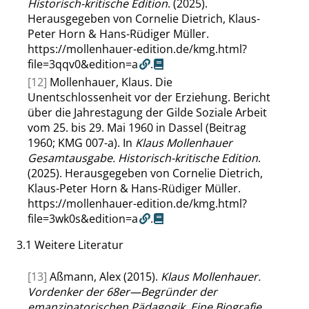
Historisch-kritische Edition
. (2025).
Herausgegeben von Cornelie Dietrich, Klaus-
Peter Horn & Hans-Rüdiger Müller.
https://mollenhauer-edition.de/kmg.html?
file=3qqv0&edition=a
.
[12]
Mollenhauer, Klaus. Die
Unentschlossenheit vor der Erziehung. Bericht
über die Jahrestagung der Gilde Soziale Arbeit
vom 25. bis 29. Mai 1960 in Dassel (Beitrag
1960; KMG 007-a). In
Klaus Mollenhauer
Gesamtausgabe. Historisch-kritische Edition
.
(2025). Herausgegeben von Cornelie Dietrich,
Klaus-Peter Horn & Hans-Rüdiger Müller.
https://mollenhauer-edition.de/kmg.html?
file=3wk0s&edition=a
.
3.1
Weitere Literatur
[13]
Aßmann, Alex (2015).
Klaus Mollenhauer.
Vordenker der 68er—Begründer der
emanzipatorischen Pädagogik. Eine Biografie
.