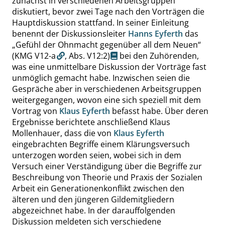
zunächst in verschiedenen Arbeitsgruppen
diskutiert, bevor zwei Tage nach den Vorträgen die
Hauptdiskussion stattfand. In seiner Einleitung
benennt der Diskussionsleiter
Hanns Eyferth
das
„
Gefühl der Ohnmacht gegenüber all dem Neuen
“
(KMG V12-a
,
Abs. V12:2
)
bei den Zuhörenden,
was eine unmittelbare Diskussion der Vorträge fast
unmöglich gemacht habe. Inzwischen seien die
Gespräche aber in verschiedenen Arbeitsgruppen
weitergegangen, wovon eine sich speziell mit dem
Vortrag von
Klaus Eyferth
befasst habe. Über deren
Ergebnisse berichtete anschließend Klaus
Mollenhauer, dass die von
Klaus Eyferth
eingebrachten Begriffe einem Klärungsversuch
unterzogen worden seien, wobei sich in dem
Versuch einer Verständigung über die Begriffe zur
Beschreibung von Theorie und Praxis der Sozialen
Arbeit ein Generationenkonflikt zwischen den
älteren und den jüngeren Gildemitgliedern
abgezeichnet habe. In der darauffolgenden
Diskussion meldeten sich verschiedene