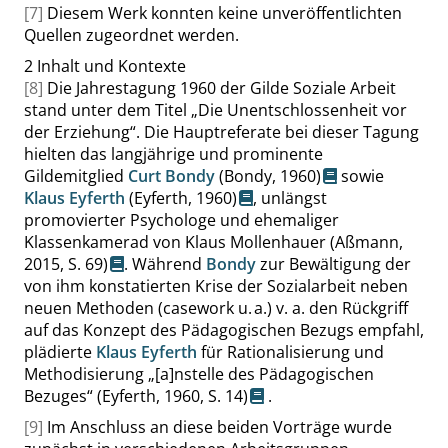
[7]
Diesem Werk konnten keine unveröffentlichten
Quellen zugeordnet werden.
2
Inhalt und Kontexte
[8]
Die Jahrestagung 1960 der Gilde Soziale Arbeit
stand unter dem Titel
„
Die Unentschlossenheit vor
der Erziehung
“
. Die Hauptreferate bei dieser Tagung
hielten das langjährige und prominente
Gildemitglied
Curt Bondy
(Bondy, 1960)
sowie
Klaus Eyferth
(Eyferth, 1960)
, unlängst
promovierter Psychologe und ehemaliger
Klassenkamerad von Klaus Mollenhauer
(Aßmann,
2015,
S. 69
)
. Während
Bondy
zur Bewältigung der
von ihm konstatierten Krise der Sozialarbeit neben
neuen Methoden (casework u. a.) v. a. den Rückgriff
auf das Konzept des Pädagogischen Bezugs empfahl,
plädierte
Klaus Eyferth
für Rationalisierung und
Methodisierung
„
[a]nstelle des Pädagogischen
Bezuges
“
(Eyferth, 1960,
S. 14
)
.
[9]
Im Anschluss an diese beiden Vorträge wurde