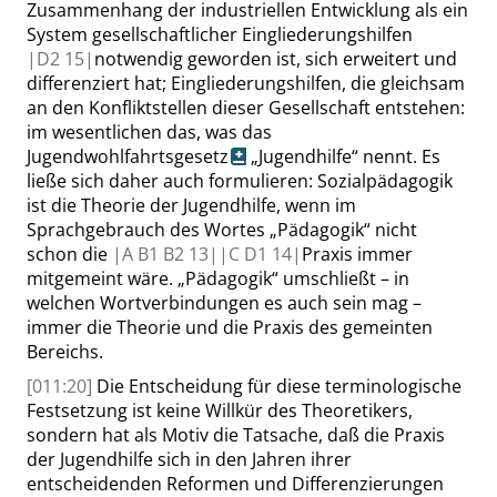
Zusammenhang der industriellen Entwicklung als ein
System gesellschaftlicher Eingliederungshilfen
|
D2
15|
notwendig geworden ist, sich erweitert und
differenziert hat; Eingliederungshilfen, die gleichsam
an den Konfliktstellen dieser Gesellschaft entstehen
:
im wesentlichen das, was das
Jugendwohlfahrtsgesetz
„
Jugendhilfe
“
nennt. Es
ließe sich daher auch formulieren: Sozialpädagogik
ist die Theorie der Jugendhilfe, wenn im
Sprachgebrauch des Wortes
„
Pädagogik
“
nicht
schon die
|
A B1 B2
13|
|
C D1
14|
Praxis immer
mitgemeint wäre.
„
Pädagogik
“
umschließt – in
welchen Wortverbindungen es auch sein mag –
immer die Theorie und die Praxis des gemeinten
Bereichs.
[011:20]
Die Entscheidung für diese terminologische
Festsetzung
ist keine Willkür des Theoretikers,
sondern hat als Motiv die Tatsache, daß die Praxis
der Jugendhilfe sich in den Jahren ihrer
entscheidenden Reformen und Differenzierungen