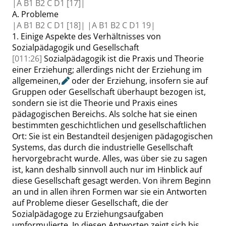
|
A B1 B2 C D1
[17]|
A.
Probleme
|
A B1 B2 C D1
[18]|
|
A B1 B2 C D1
19|
1.
Einige Aspekte des Verhältnisses von
Sozialpädagogik und Gesellschaft
[011:26]
Sozialpädagogik ist die Praxis und Theorie
einer Erziehung; allerdings nicht der Erziehung im
allgemeinen
,
oder der Erziehung, insofern sie auf
Gruppen oder Gesellschaft überhaupt bezogen ist,
sondern sie ist die Theorie und Praxis eines
pädagogischen Bereichs. Als solche hat sie einen
bestimmten geschichtlichen und gesellschaftlichen
Ort: Sie ist ein Bestandteil desjenigen pädagogischen
Systems, das durch die industrielle Gesellschaft
hervorgebracht wurde. Alles, was über sie zu sagen
ist, kann deshalb sinnvoll auch nur im Hinblick auf
diese Gesellschaft gesagt werden. Von ihrem Beginn
an und in allen ihren Formen war sie ein Antworten
auf Probleme dieser Gesellschaft, die der
Sozialpädagoge zu Erziehungsaufgaben
umformulierte. In diesen Antworten zeigt sich bis