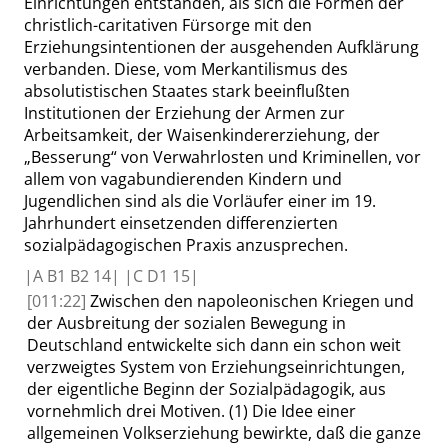
Einrichtungen entstanden, als sich die Formen der
christlich-caritativen Fürsorge mit den
Erziehungsintentionen der ausgehenden Aufklärung
verbanden. Diese, vom Merkantilismus des
absolutistischen Staates stark beeinflußten
Institutionen der Erziehung der Armen zur
Arbeitsamkeit, der Waisenkindererziehung, der
„
Besserung
“
von Verwahrlosten und Kriminellen, vor
allem von vagabundierenden Kindern und
Jugendlichen sind als die Vorläufer einer im 19.
Jahrhundert einsetzenden differenzierten
sozialpädagogischen Praxis anzusprechen.
|
A B1 B2
14|
|
C D1
15|
[011:22]
Zwischen den napoleonischen Kriegen und
der Ausbreitung der sozialen Bewegung in
Deutschland entwickelte sich dann ein schon weit
verzweigtes System von Erziehungseinrichtungen,
der eigentliche Beginn der Sozialpädagogik, aus
vornehmlich drei Motiven.
(1)
Die Idee einer
allgemeinen Volkserziehung bewirkte, daß die ganze