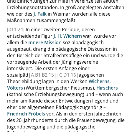
und Einrichtungen zur Hilfe in vereinzelten akuten
Erziehungsnotständen. In groß angelegten Anstalten
wie der des
J. Falk
in Weimar wurden alle diese
Maßnahmen zusammengefaßt.
[011:24]
In einer zweiten Periode, deren
entscheidende Figur
J. H.
Wichern
war, wurde vor
allem die
Innere Mission
sozialpädagogisch
ausgebaut, drang die pädagogische Diskussion in
den Bereich der Strafrechtspflege ein und wurde die
vorbeugende Arbeit der Jünglingsvereine
intensiviert. Die ersten Anfänge einer
sozialpäd
|
A B1 B2
15|
|
C D1
16|
agogischen
Theoriebildung lagen in den Werken
Wicherns
,
Völters
(Württembergischer Pietismus),
Hirschers
(katholische Erziehungsbewegung) und – wenn auch
mehr am Rande dieser Entwicklungen liegend und
eher der allgemeinen Pädagogik zugehörig –
Friedrich Fröbels
vor. Als in den ersten Jahrzehnten
des 20. Jahrhunderts durch die Frauenbewegung, die
Jugendbewegung und die pädagogische