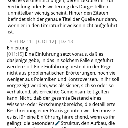
solche Veröffentlichungen, deren Lektüre mir zur
Vertiefung oder Erweiterung des Dargestellten
unmittelbar wichtig scheint. Hinter den Zitaten
befindet sich der genaue Titel der Quelle nur dann,
wenn er in den Literaturhinweisen nicht aufgeführt
ist.
|
A B1 B2
11|
|
C D1
12|
|
D2
13|
Einleitung
[011:15]
Eine Einführung setzt voraus, daß es
dasjenige gebe, in das in solchem Falle eingeführt
werden soll. Eine Einführung besteht in der Regel
nicht aus problematischen Erörterungen, noch viel
weniger aus Polemiken und Kontroversen. In ihr soll
vorgezeigt werden, was als sicher, sich so oder so
verhaltend, als erreichte Gemeinsamkeit gelten
kann. Nicht, daß der gesamte Bestand eines
Wissens- oder Forschungsbereichs, die detaillierte
Beschreibung einer Praxis geboten werden müsse:
es ist für eine Einführung hinreichend, wenn es ihr
gelingt, die
besonders
Struktur, den Aufbau, die