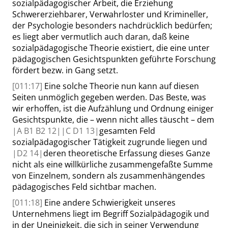
sozialpädagogischer Arbeit, die Erziehung
Schwererziehbarer, Verwahrloster und Krimineller,
der Psychologie besonders nachdrücklich bedürfen;
es liegt aber vermutlich
auch
daran, daß keine
sozialpädagogische Theorie existiert, die eine unter
pädagogischen Gesichtspunkten geführte Forschung
fördert
bezw.
in Gang setzt.
[011:17]
Eine solche Theorie
nun
kann auf diesen
Seiten unmöglich gegeben werden. Das Beste, was
wir erhoffen, ist die Aufzählung und Ordnung einiger
Gesichtspunkte, die – wenn nicht alles täuscht – dem
|
A B1 B2
12|
|
C D1
13|
gesamten Feld
sozialpädagogischer Tätigkeit zugrunde liegen und
|
D2
14|
deren theoretische Erfassung dieses Ganze
nicht als eine
willkürliche
zusammengefaßte Summe
von Einzelnem, sondern als zusammenhängendes
pädagogisches Feld sichtbar machen.
[011:18]
Eine andere Schwierigkeit unseres
Unternehmens liegt im Begriff
Sozialpädagogik
und
in der Uneinigkeit, die sich in seiner Verwendung