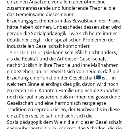
einzelnen Ansätzen, vor allem aber ohne eine
zusammenfassende und fundierende Theorie, die
das Gemeinsame dieses neuen
Erziehungsgeschehens in das Bewußtsein der Praxis
hätte heben können. Unbeschadet dessen aber wird
gerade die Sozialpädagogik – wie sich heute immer
deutlicher zeigt – den spezifischen Problemen der
industriellen Gesellschaft konfrontiert;
|
A B1 B2 C D1
21|
sie kann schließlich nicht anders,
als die Realität und die Art dieser Gesellschaft
nachdrücklich in ihre Theorie und ihre Maßnahmen
einbeziehen; an ihr erweist sich von neuem, daß die
Erziehung eine Funktion der Gesellschaft
ist – in
welchem Sinne allerdings dies gilt, davon wird noch
zu reden sein. Konnten Familie und Schule zunächst
noch darauf insistieren, daß in ihnen die gewordene
Gesellschaft und eine harmonisch festgelegte
Tradition zu reproduzieren, der Nachwuchs in diese
einzuüben sei, so sah und sieht sich die
Sozialpädagogik dem
Werden
dieser Gesellschaft
gegenübergestellt, d. h. konkret: den Schäden, die sie