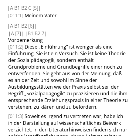
|
A B1 B2 C
[5]|
[011:1]
Meinem Vater
|
A B1 B2
[6]|
|
A
[7]|
|
B1 B2
7|
Vorbemerkung
[011:2]
Diese
„
Einführung
“
ist weniger als eine
Einführung. Sie ist ein Versuch. Sie ist keine Theorie
der Sozialpädagogik, sondern enthält
Grundprobleme und Grundbegriffe einer noch zu
entwerfenden. Sie geht aus von der Meinung, daß
es an der Zeit und sowohl im Sinne der
Ausbildungsstätten wie der Praxis selbst sei, den
Begriff
„
Sozialpädagogik
“
zu präzisieren und die ihm
entsprechende Erziehungspraxis in einer Theorie zu
verstehen, zu klären und zu befördern.
[011:3]
Soweit es irgend zu vertreten war, habe ich
in der Darstellung auf wissenschaftliches Beiwerk
verzichtet. In den Literaturhinweisen finden sich nur