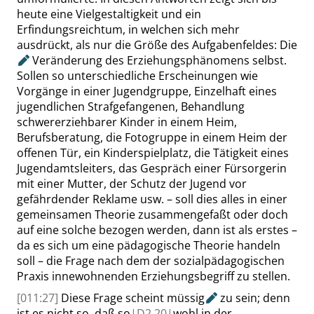
heute eine Vielgestaltigkeit und ein
Erfindungsreichtum, in welchen sich mehr
ausdrückt, als nur die Größe des Aufgabenfeldes:
Die
Veränderung des Erziehungsphänomens selbst.
Sollen so unterschiedliche Erscheinungen wie
Vorgänge in einer Jugendgruppe, Einzelhaft eines
jugendlichen Strafgefangenen, Behandlung
schwererziehbarer Kinder in einem Heim,
Berufsberatung, die Fotogruppe in einem Heim der
offenen Tür, ein Kinderspielplatz, die Tätigkeit eines
Jugendamtsleiters, das Gespräch einer Fürsorgerin
mit einer Mutter, der Schutz der Jugend vor
gefährdender Reklame usw. – soll dies alles in einer
gemeinsamen Theorie zusammengefaßt oder doch
auf eine solche bezogen werden, dann ist als erstes –
da es sich um eine pädagogische Theorie handeln
soll – die Frage nach dem der sozialpädagogischen
Praxis innewohnenden Erziehungsbegriff zu stellen.
[011:27]
Diese Frage scheint
müssig
zu sein; denn
ist es nicht so, daß so
|
D2
20|
wohl in der