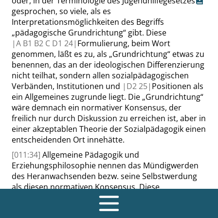
oder, in der Terminologie des
Jugendhilfegesetzes
gesprochen, so viele, als es
Interpretationsmöglichkeiten des Begriffs
„
pädagogische Grundrichtung
“
gibt. Diese
|
A B1 B2 C D1
24|
Formulierung, beim Wort
genommen, läßt es zu, als
„
Grundrichtung
“
etwas zu
benennen, das an der ideologischen Differenzierung
nicht teilhat, sondern allen sozialpädagogischen
Verbänden, Institutionen und
|
D2
25|
Positionen als
ein Allgemeines zugrunde liegt. Die
„
Grundrichtung
“
wäre demnach ein normativer Konsensus, der
freilich nur durch Diskussion zu erreichen ist, aber in
einer akzeptablen Theorie der Sozialpädagogik einen
entscheidenden Ort innehätte.
[011:34]
Allgemeine Pädagogik und
Erziehungsphilosophie nennen das Mündigwerden
des Heranwachsenden
bezw.
seine Selbstwerdung
als diesen normativen Konsensus. Diese
Bestimmungen sind allgemein und sagen noch kaum
etwas über die konkrete pädagogische Aufgabe in