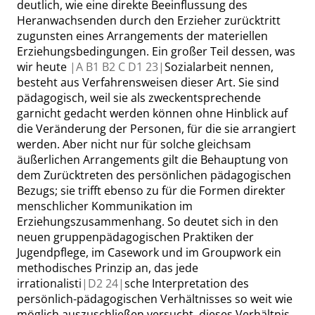
deutlich, wie eine direkte Beeinflussung des
Heranwachsenden durch den Erzieher zurücktritt
zugunsten eines Arrangements der materiellen
Erziehungsbedingungen. Ein großer Teil dessen, was
wir heute
|
A B1 B2 C D1
23|
Sozialarbeit nennen,
besteht aus Verfahrensweisen dieser Art. Sie sind
pädagogisch, weil sie als zweckentsprechende
garnicht
gedacht werden können ohne Hinblick auf
die Veränderung der Personen, für die sie arrangiert
werden. Aber nicht nur für solche gleichsam
äußerlichen Arrangements gilt die Behauptung von
dem Zurücktreten des persönlichen pädagogischen
Bezugs; sie trifft ebenso zu für die Formen direkter
menschlicher Kommunikation im
Erziehungszusammenhang. So deutet sich in den
neuen gruppenpädagogischen Praktiken der
Jugendpflege, im
Casework
und im
Groupwork
ein
methodisches Prinzip an, das jede
irrationalisti
|
D2
24|
sche Interpretation des
persönlich-pädagogischen Verhältnisses so weit wie
möglich auszuschließen versucht, dieses Verhältnis