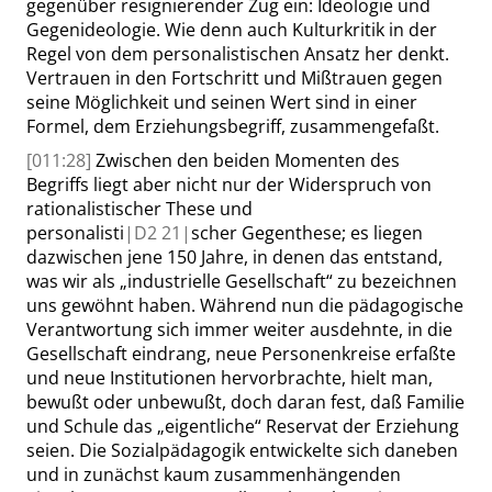
gegenüber resignierender Zug ein: Ideologie und
Gegenideologie. Wie denn auch Kulturkritik in der
Regel von dem personalistischen Ansatz her denkt.
Vertrauen in den Fortschritt und Mißtrauen gegen
seine Möglichkeit und seinen Wert sind in einer
Formel, dem Erziehungsbegriff, zusammengefaßt.
[011:28]
Zwischen den beiden Momenten des
Begriffs liegt aber nicht nur der Widerspruch von
rationalistischer These und
personalisti
|
D2
21|
scher Gegenthese; es liegen
dazwischen jene 150 Jahre, in denen das entstand,
was wir als
„
industrielle Gesellschaft
“
zu bezeichnen
uns gewöhnt haben. Während nun die pädagogische
Verantwortung sich immer weiter ausdehnte, in die
Gesellschaft eindrang, neue Personenkreise erfaßte
und neue Institutionen hervorbrachte, hielt man,
bewußt
oder
unbewußt, doch daran fest, daß Familie
und Schule das
„
eigentliche
“
Reservat der Erziehung
seien. Die Sozialpädagogik entwickelte sich daneben
und in zunächst kaum zusammenhängenden