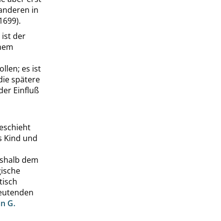
 anderen in
1699).
ist der
inem
llen; es ist
die spätere
er Einfluß
eschieht
s Kind und
eshalb dem
gische
tisch
deutenden
an G.