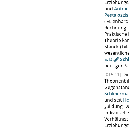
Erziehungs
und
Antoi
Pestalozzis
(
»
Lienhard
Rechnung tr
Praktische
Theorie kam
Stände) bil
wesentliche
E. D.
Schl
heutigen S
[015:11]
Di
Theorienbi
Gegenstan
Schleierma
und seit
He
„
Bildung
“
ve
individuell
Verhältniss
Erziehungs