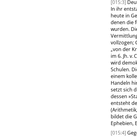
[015:3]
Deut
In ihr ents
heute in Ge
denen die 
wurden. Die
Vermittlun
vollzogen; 
„
von der Kr
im 6. Jh. v
wird demokr
Schulen. Di
einem kolle
Handeln hin
setzt sich 
dessen
»
St
entsteht de
(Arithmetik
bildet die
Ephebien, E
[015:4]
Gege