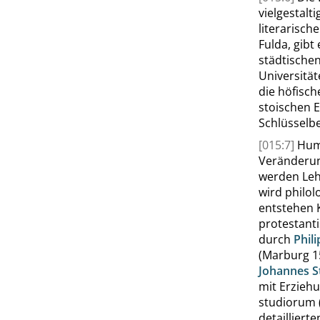
vielgestalt
literarische
Fulda, gibt
städtische
Universität
die höfisch
stoischen 
Schlüsselbeg
[015:7]
Hum
Veränderun
werden Lehr
wird philol
entstehen 
protestanti
durch
Phil
(Marburg 1
Johannes 
mit Erzieh
studiorum
detaillier