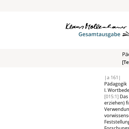
Pä
[Te
|
a
161|
Pädagogik
I.
Wortbed
[015:1]
Das
erziehen) 
Verwendung:
vorwissensc
Feststellun
Forschungs