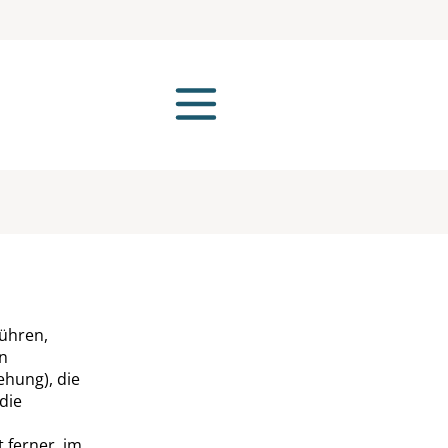
ühren,
en
ehung), die
die
 ferner, im