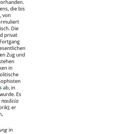
orhanden.
ns, die bis
, von
rmuliert
isch. Die
d privat
 Fortgang
esentlichen
nden Zug und
tstehen
ken in
olitische
 Sophisten
s
ab, in
wurde. Es
 παιδεία
rik); er
n,
ung
in