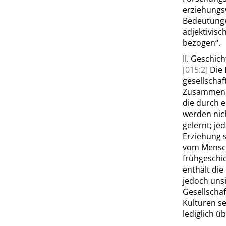
erziehungs
Bedeutunge
adjektivisc
bezogen
“
.
II.
Geschich
[015:2]
Die 
gesellschaf
Zusammenle
die durch e
werden nic
gelernt; je
Erziehung 
vom Mensc
frühgeschic
enthält di
jedoch unsi
Gesellscha
Kulturen se
lediglich ü