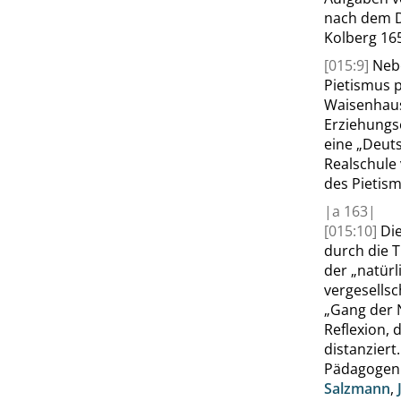
nach dem Dr
Kolberg 165
[015:9]
Nebe
Pietismus 
Waisenhaus
Erziehungse
eine
„
Deuts
Realschule
des Pietism
|
a
163|
[015:10]
Di
durch die T
der
„
natürl
vergesells
„
Gang der 
Reflexion, 
distanziert
Pädagogen 
Salzmann
,