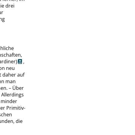
ie drei
ur
ng
chliche
schaften,
rdiner)
,
ion neu
st daher auf
ann man
en. – Über
 Allerdings
r minder
er Primitiv-
ischen
unden, die