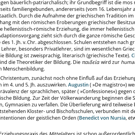
gen bäuerlich-patriarchalisch; ihr Grundbegriff ist die
mos 
erseits familiengebunden, andererseits (vom 16. Lebensjahr 
staatlich. Durch die Aufnahme der griechischen Tradition im
ng mit den römischen Eroberungen griechischer Besitz
e hellenistisch-römische Erziehung, die immer hellenistisch
 Adaptionsvorgang zieht sich durch die ganze römische Ges
 des 1. Jh. v. Chr. abgeschlossen. Schulen entstehen nach 
e Lehrer, besonders Privatlehrer, sind im wesentlichen Grie
ie Bildung ist zweisprachig, literarisch (griechische Texte).
C
ind die Theoretiker der Bildung. Die
παιδεία
wird zur
human
n Menschenbildung.
 Christentum, zunächst noch ohne Einfluß auf das Erziehu
h im 4. und 5. Jh. auszuwirken.
Augustin
(
»
De magistro
«
) we
rävalenz der sprachlichen, später (
»
Confessiones
«
) gegen 
ische Bildung. Zur Zeit der Völkerwanderung beginnen die 
n, Gymnasien zu verfallen. Die Überlieferung wird teilweise
tstehenden Kloster- und Bischofsschulen, verbunden mit d
ntentionen der geistlichen Orden (
Benedict von Nursia
, et
 Erziehungspraxis des
Mittelalters
ist schon außerordentlic