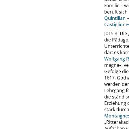
Familie – w
beruft sich
Quintilian
»
Castiglione
[015:8]
Die
die Pädago
Unterrichte
dar; es kor
Wolfgang
R
magna
«
, v
Gefolge di
1617, Goth
werden der
Lehrgang fe
die ständis
Erziehung 
stark durch
Montaigne
„
Ritteraka
Aufgaben vo