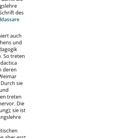
ngslehre
Schrift des
ldassare
iert auch
ehens und
ädagogik
. So treten
idactica
in deren
 Weimar
 Durch sie
 und
ben treten
hervor. Die
ng); sie ist
ungslehre
itischen
ie aber erst