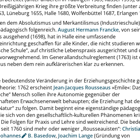
eißigjährigen Krieg ihre größte Verbreitung finden (unter
3, Lüneburg 1655, Halle 1680, Wolfenbüttel 1687, Erlangen 
n dem Absolutismus und Merkantilismus (Industrieschule) 
pädagogisch folgenreich.
August Hermann Francke
, von se
 ausgehend (1698), hat in Halle eine umfassende
inrichtung geschaffen für alle Kinder, die nicht studieren wo
che Schule
“
, auf christliche Lebenspraxis ausgerichtet und 
 vorwegnehmend. Im Generallandschulreglement (1763) ist d
us neben dem rein aufklärerischen klar zu erkennen.
e bedeutendste Veränderung in der Erziehungsgeschichte g
heorie: 1762 erscheint
Jean-Jacques Rousseaus
»
Emile
«
: Da
iche
“
Mensch sollen ihre Autonomie gegenüber der
chafteten Erwachsenenwelt behaupten; die Erziehung hat d
Natur
“
zu folgen. Damit beginnt eine eigenständige pädago
die sich von den gesellschaftlich-kulturellen Phänomenen kri
. Die Folgen für Praxis und Lehre sind weitreichend. Die be
seit 1760 sind mehr oder weniger
„
Rousseauisten
“
:
Christi
Johannes
B. Basedow
,
Joachim Lange
(Gründung von