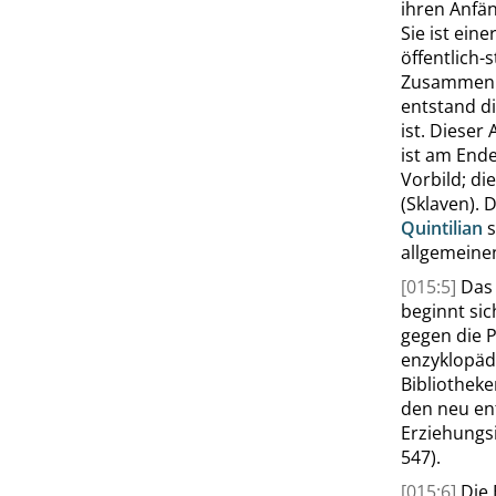
ihren Anfän
Sie ist ein
öffentlich-
Zusammenha
entstand di
ist. Dieser
ist am Ende
Vorbild; di
(Sklaven). D
Quintilian
s
allgemeine
[015:5]
Das
beginnt sic
gegen die P
enzyklopäd
Bibliotheke
den neu en
Erziehungsi
547).
[015:6]
Die