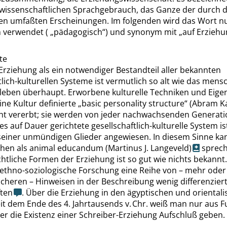
wissenschaftlichen Sprachgebrauch, das Ganze der durch d
n umfaßten Erscheinungen. Im folgenden wird das Wort n
h verwendet (
„
pädagogisch
“
) und synonym mit
„
auf Erziehu
te
Erziehung als ein notwendiger Bestandteil aller bekannten
tlich-kulturellen Systeme ist vermutlich so alt wie das mens
ben überhaupt. Erworbene kulturelle Techniken und Eigen
ine Kultur definierte
„
basic personality structure
“
(Abram Ka
ht vererbt; sie werden von jeder nachwachsenden Generat
des auf Dauer gerichtete gesellschaftlich-kulturelle System i
seiner unmündigen Glieder angewiesen. In diesem Sinne k
hen als
animal educandum
(Martinus J. Langeveld)
sprech
htliche Formen der Erziehung ist so gut wie nichts bekannt.
e ethno-soziologische Forschung eine Reihe von – mehr ode
cheren – Hinweisen in der Beschreibung wenig differenziert
ften
. Über die Erziehung in den ägyptischen und oriental
it dem Ende des 4. Jahrtausends v. Chr. weiß man nur aus F
ber die Existenz einer Schreiber-Erziehung Aufschluß geben.