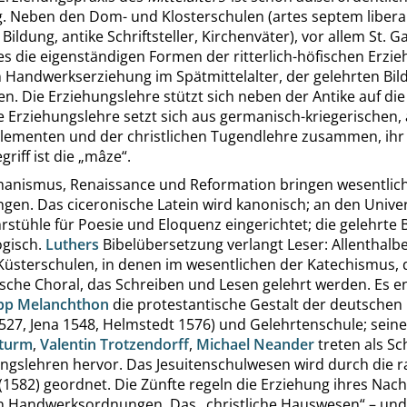
ig. Neben den Dom- und Klosterschulen (
artes septem libera
 Bildung, antike Schriftsteller, Kirchenväter), vor allem St. G
 es die eigenständigen Formen der ritterlich-höfischen Erzie
n Handwerkserziehung im Spätmittelalter, der gelehrten Bil
en. Die Erziehungslehre stützt sich neben der Antike auf die 
e Erziehungslehre setzt sich aus germanisch-kriegerischen,
Elementen und der christlichen Tugendlehre zusammen, ihr
riff ist die
„
mâze
“
.
anismus, Renaissance und Reformation bringen wesentlic
gen. Das ciceronische Latein wird kanonisch; an den Unive
stühle für Poesie und Eloquenz eingerichtet; die gelehrte 
ogisch.
Luthers
Bibelübersetzung verlangt Leser: Allenthalb
Küsterschulen, in denen im wesentlichen der Katechismus, 
sche Choral, das Schreiben und Lesen gelehrt werden. Es e
ipp Melanchthon
die protestantische Gestalt der deutschen 
527, Jena 1548, Helmstedt 1576) und Gelehrtenschule; seine
Sturm
,
Valentin Trotzendorff
,
Michael Neander
treten als Sc
ungslehren hervor. Das Jesuitenschulwesen wird durch die
r
(1582) geordnet. Die Zünfte regeln die Erziehung ihres Nac
ten Handwerksordnungen. Das
„
christliche Hauswesen
“
– und