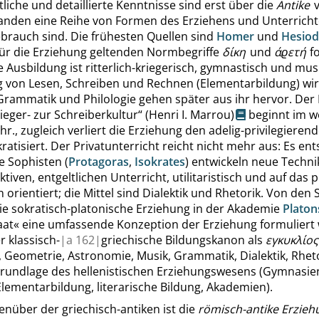
liche und detaillierte Kenntnisse sind erst über die
Antike
v
tanden eine Reihe von Formen des Erziehens und Unterrichte
brauch sind. Die frühesten Quellen sind
Homer
und
Hesiod
für die Erziehung geltenden Normbegriffe
δίκη
und
άϱετή
fo
 Ausbildung ist ritterlich-kriegerisch, gymnastisch und mus
g von Lesen, Schreiben und Rechnen (Elementarbildung) wir
Grammatik und Philologie gehen später aus ihr hervor. Der
ieger- zur Schreiberkultur
“
(Henri I. Marrou)
beginnt im w
. Chr., zugleich verliert die Erziehung den adelig-privilegiere
atisiert. Der Privatunterricht reicht nicht mehr aus: Es en
e Sophisten (
Protagoras
,
Isokrates
) entwickeln neue Techni
ktiven, entgeltlichen Unterricht, utilitaristisch und auf das p
 orientiert; die Mittel sind Dialektik und Rhetorik. Von den
die sokratisch-platonische Erziehung in der Akademie
Platon
aat
«
eine umfassende Konzeption der Erziehung formuliert 
r klassisch-
|
a
162|
griechische Bildungskanon als
εγκυκλίος
, Geometrie, Astronomie, Musik, Grammatik, Dialektik, Rheto
 Grundlage des hellenistischen Erziehungswesens (Gymnasie
lementarbildung, literarische Bildung, Akademien).
nüber der griechisch-antiken ist die
römisch-antike Erzieh