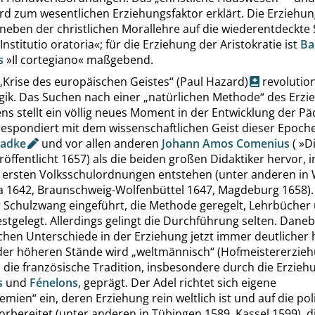
ird zum wesentlichen Erziehungsfaktor erklärt. Die Erziehu
 neben der christlichen Morallehre auf die wiederentdeckte 
Institutio oratoria
«
; für die Erziehung der Aristokratie ist
Ba
s
»
Il cortegiano
«
maßgebend.
„
Krise des europäischen Geistes
“
(Paul Hazard)
revolution
gik. Das Suchen nach einer
„
natürlichen Methode
“
des Erzi
ns stellt ein völlig neues Moment in der Entwicklung der P
respondiert mit dem wissenschaftlichen Geist dieser Epoche
adke
und vor allen anderen
Johann Amos Comenius
(
»
D
eröffentlicht 1657) als die beiden großen Didaktiker hervor, 
e ersten Volksschulordnungen entstehen (unter anderen in
a 1642, Braunschweig-Wolfenbüttel 1647, Magdeburg 1658).
 Schulzwang eingeführt, die Methode geregelt, Lehrbücher
stgelegt. Allerdings gelingt die Durchführung selten. Dane
chen Unterschiede in der Erziehung jetzt immer deutlicher 
der höheren Stände wird
„
weltmännisch
“
(Hofmeistererziehu
 die französische Tradition, insbesondere durch die Erzieh
s
und
Fénelons
, geprägt. Der Adel richtet sich eigene
demien
“
ein, deren Erziehung rein weltlich ist und auf die pol
rbereitet (unter anderen in Tübingen 1589, Kassel 1599), d