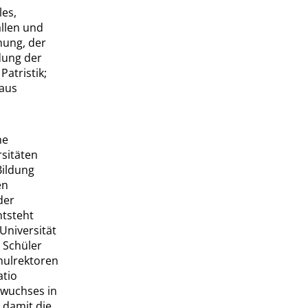
les
,
allen und
hung, der
dung der
Patristik;
 aus
he
rsitäten
Bildung
en
der
ntsteht
Universität
 Schüler
hulrektoren
atio
hwuchses in
 damit die