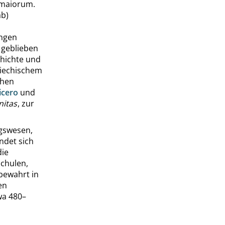
maiorum
.
ab)
ungen
 geblieben
chichte und
griechischem
chen
icero
und
itas
, zur
ngswesen,
ndet sich
die
Schulen,
 bewahrt in
en
wa 480–
h