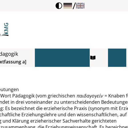
/
dagogik
xtfassung a]
eutungen
 Wort Pädagogik (vom griechischen
παιδαγογείν
= Knaben f
findet in drei voneinander zu unterscheidenden Bedeutung
 Es bezeichnet die erzieherische Praxis (synonym mit Erzi
haftliche Erziehungslehre und den wissenschaftlichen, auf 
g und Klärung erzieherischer Sachverhalte gerichteten
zusammenhang, die Erziehungswissenschaft. Es bezeichnet