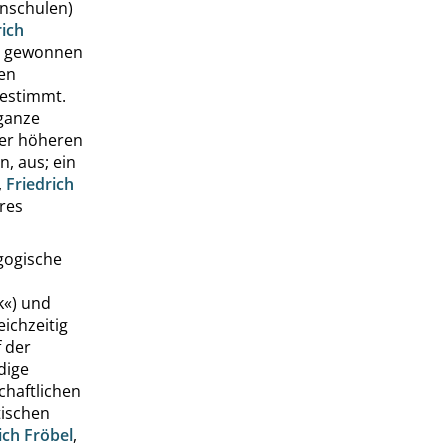
nschulen)
ich
en gewonnen
sen
bestimmt.
ganze
 der höheren
n, aus; ein
,
Friedrich
res
gogische
k
«
) und
ichzeitig
 der
dige
chaftlichen
tischen
ich Fröbel
,