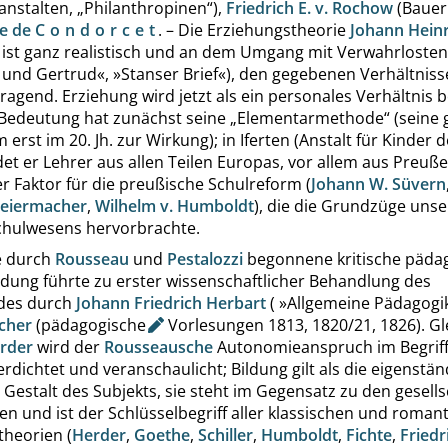
anstalten,
„
Philanthropinen
“
),
Friedrich E. v. Rochow
(Bauer
ne de
Condorcet
. – Die Erziehungstheorie
Johann Heinr
ist ganz realistisch und an dem Umgang mit Verwahrlost
 und Gertrud
«
,
»
Stanser Brief
«
), den gegebenen Verhältnis
agend. Erziehung wird jetzt als ein personales Verhältnis 
 Bedeutung hat zunächst seine
„
Elementarmethode
“
(seine 
 erst im 20. Jh. zur Wirkung); in Iferten (Anstalt für Kinder
det er Lehrer aus allen Teilen Europas, vor allem aus Preuße
r Faktor für die preußische Schulreform (
Johann W. Süvern
eiermacher
,
Wilhelm v. Humboldt
), die die Grundzüge unse
chulwesens hervorbrachte.
e durch
Rousseau
und
Pestalozzi
begonnene kritische päda
ldung führte zu erster wissenschaftlicher Behandlung des
des durch
Johann Friedrich Herbart
(
»
Allgemeine Pädagogi
cher
(
pädagogische
Vorlesungen 1813, 1820/21, 1826). Gle
rder
wird der
Rousseausche
Autonomieanspruch im Begriff
rdichtet und veranschaulicht; Bildung gilt als die eigenstän
e Gestalt des Subjekts, sie steht im Gegensatz zu den gesells
en und ist der Schlüsselbegriff aller klassischen und roman
theorien (
Herder
,
Goethe
,
Schiller
,
Humboldt
,
Fichte
,
Friedr