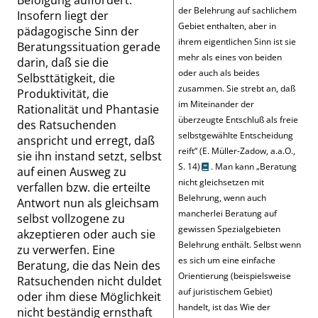
Befolgung auffordert.
der Belehrung auf sachlichem
Insofern liegt der
Gebiet enthalten, aber in
pädagogische Sinn der
ihrem eigentlichen Sinn ist sie
Beratungssituation gerade
mehr als eines von beiden
darin, daß sie die
oder auch als beides
Selbsttätigkeit, die
zusammen. Sie strebt an, daß
Produktivität, die
im Miteinander der
Rationalität und Phantasie
überzeugte Entschluß als freie
des Ratsuchenden
selbstgewählte Entscheidung
anspricht und erregt, daß
reift
“
(E. Müller-Zadow, a.a.O.,
sie ihn instand setzt, selbst
S. 14
)
. Man kann
„
Beratung
auf einen Ausweg zu
nicht gleichsetzen mit
verfallen bzw. die erteilte
Belehrung, wenn auch
Antwort nun als gleichsam
mancherlei Beratung auf
selbst vollzogene zu
gewissen Spezialgebieten
akzeptieren oder auch sie
Belehrung enthält. Selbst wenn
zu verwerfen. Eine
es sich um eine einfache
Beratung, die das Nein des
Orientierung (beispielsweise
Ratsuchenden nicht duldet
auf juristischem Gebiet)
oder ihm diese Möglichkeit
handelt, ist das Wie der
nicht beständig ernsthaft