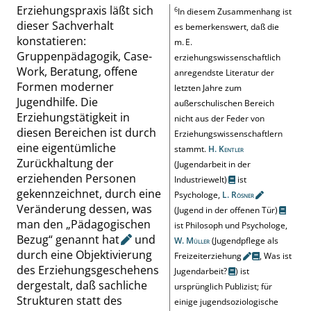
Erziehungspraxis läßt sich
6
In diesem Zusammenhang ist
dieser Sachverhalt
es bemerkenswert, daß die
konstatieren:
m. E.
Gruppenpädagogik,
Case-
erziehungswissenschaftlich
Work
, Beratung, offene
anregendste Literatur der
Formen moderner
letzten Jahre zum
Jugendhilfe. Die
außerschulischen Bereich
Erziehungstätigkeit in
nicht aus der Feder von
diesen Bereichen ist durch
Erziehungswissenschaftlern
eine eigentümliche
stammt.
H.
Kentler
Zurückhaltung der
(Jugendarbeit in der
erziehenden Personen
Industriewelt)
ist
gekennzeichnet, durch eine
Psychologe,
L.
Rösner
Veränderung dessen, was
(Jugend in der offenen Tür)
man den
„
Pädagogischen
ist Philosoph und Psychologe,
Bezug
“
genannt
hat
und
W.
Müller
(
Jugendpflege als
durch eine Objektivierung
Freizeiterziehung
,
Was ist
des Erziehungsgeschehens
Jugendarbeit?
) ist
dergestalt, daß sachliche
ursprünglich Publizist; für
Strukturen statt des
einige jugendsoziologische