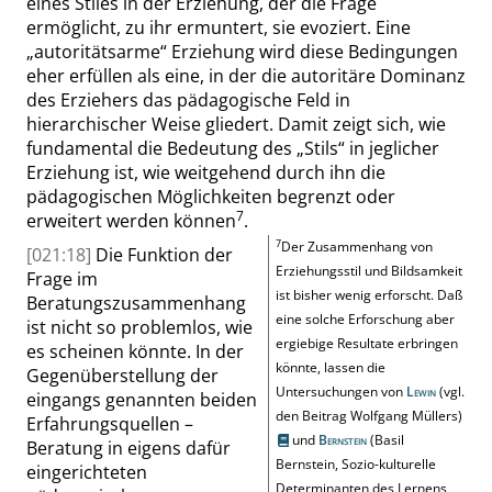
eines Stiles in der Erziehung, der die Frage
ermöglicht, zu ihr ermuntert, sie evoziert. Eine
„
autoritätsarme
“
Erziehung wird diese Bedingungen
eher erfüllen als eine, in der die autoritäre Dominanz
des Erziehers das pädagogische Feld in
hierarchischer Weise gliedert. Damit zeigt sich, wie
fundamental die Bedeutung des
„
Stils
“
in jeglicher
Erziehung ist, wie weitgehend durch ihn die
pädagogischen Möglichkeiten begrenzt oder
7
erweitert werden können
.
7
Der Zusammenhang von
[021:18]
Die Funktion der
Erziehungsstil und Bildsamkeit
Frage im
ist bisher wenig erforscht. Daß
Beratungszusammenhang
eine solche Erforschung aber
ist nicht so problemlos, wie
ergiebige Resultate erbringen
es scheinen könnte. In der
könnte, lassen die
Gegenüberstellung der
Untersuchungen von
Lewin
(vgl.
eingangs genannten beiden
den Beitrag Wolfgang Müllers)
Erfahrungsquellen –
und
Bernstein
(Basil
Beratung in eigens dafür
Bernstein, Sozio-kulturelle
eingerichteten
Determinanten des Lernens,