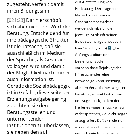
Auskunfterteilung von
zugesteht, verfehlt damit
Bedeutung. Der fragende
ihren Bildungssinn.
Mensch muß in seiner
[021:23]
Darin erschöpft
Gesamtheit betrachtet
sich aber nicht der Wert der
werden, damit sich die
Beratung. Entscheidend für
jeweilige Auskunft seiner
ihre pädagogische Struktur
Bewußtseinslage anpassen
ist die Tatsache, daß sie
kann
“
(a.a.O.,
S. 15
)
.
„
Im
ausschließlich im Medium
Anfangsstadium der
der Sprache, als Gespräch
Beziehung ist die
vollzogen wird und damit
vorbehaltlose Bejahung des
der Möglichkeit nach immer
Hilfesuchenden
eine
auch Information ist.
notwendige Voraussetzung,
Gerade die Sozialpädagogik
aber im Verlauf einer längeren
ist in Gefahr, diese Seite der
Beratung kommt fast immer
Erziehungsaufgabe gering
der Augenblick, in dem der
zu achten, sie den
Helfer es wagen muß, klar zu
Beratungsstellen und
widersprechen, vielleicht sogar
unterrichtenden
anzugreifen. Daß er nicht nur
Institutionen zu überlassen,
versteht, sondern auch einmal
sie neben den auf
deutlich sein Nichtbilligen