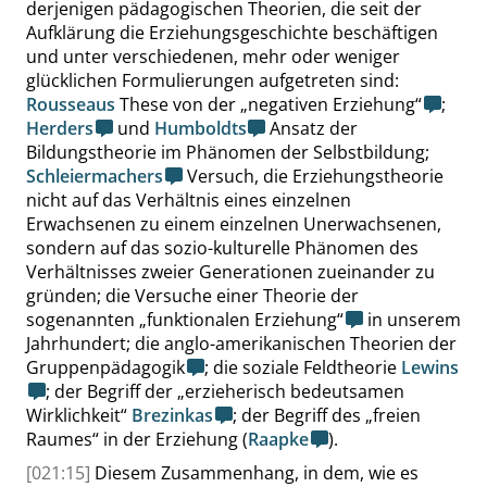
derjenigen pädagogischen Theorien, die seit der
Aufklärung die Erziehungsgeschichte beschäftigen
und unter verschiedenen, mehr oder weniger
glücklichen Formulierungen aufgetreten sind:
Rousseaus
These von der
„
negativen Erziehung
“
;
Herders
und
Humboldts
Ansatz der
Bildungstheorie im Phänomen der Selbstbildung;
Schleiermachers
Versuch, die Erziehungstheorie
nicht auf das Verhältnis eines einzelnen
Erwachsenen zu einem einzelnen Unerwachsenen,
sondern auf das sozio-kulturelle Phänomen des
Verhältnisses zweier Generationen zueinander zu
gründen; die Versuche einer Theorie der
sogenannten
„
funktionalen Erziehung
“
in unserem
Jahrhundert; die anglo-amerikanischen Theorien der
Gruppenpädagogik
; die soziale Feldtheorie
Lewins
; der Begriff der
„
erzieherisch bedeutsamen
Wirklichkeit
“
Brezinkas
; der Begriff des
„
freien
Raumes
“
in der Erziehung (
Raapke
).
[021:15]
Diesem Zusammenhang, in dem, wie es