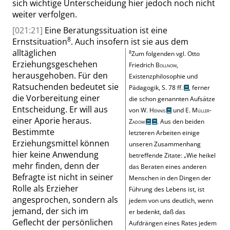
sich wichtige Unterscheidung hier jedoch noch nicht
weiter verfolgen.
[021:21]
Eine Beratungssituation ist eine
8
Ernstsituation
. Auch insofern ist sie aus dem
alltäglichen
8
Zum folgenden
vgl. Otto
Erziehungsgeschehen
Friedrich
Bollnow
,
herausgehoben. Für den
Existenzphilosophie und
Ratsuchenden bedeutet sie
Pädagogik,
S. 78 ff.
, ferner
die Vorbereitung einer
die schon genannten Aufsätze
Entscheidung. Er will aus
von
W.
Hennis
und
E.
Müller-
einer Aporie heraus.
Zadow
. Aus den beiden
Bestimmte
letzteren Arbeiten einige
Erziehungsmittel können
unseren Zusammenhang
hier keine Anwendung
betreffende Zitate:
„
Wie heikel
mehr finden, denn der
das Beraten eines anderen
Befragte ist nicht in seiner
Menschen in den Dingen der
Rolle als Erzieher
Führung des Lebens ist, ist
angesprochen, sondern als
jedem von uns deutlich, wenn
jemand, der sich im
er bedenkt, daß das
Geflecht der persönlichen
Aufdrängen eines Rates jedem