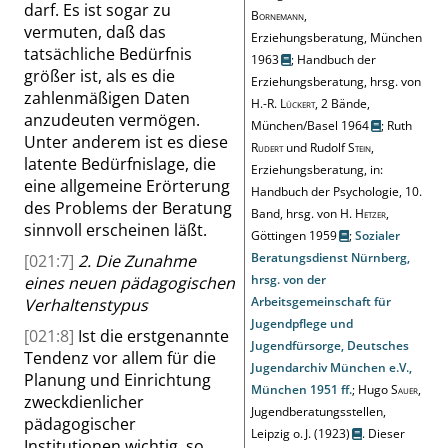
darf. Es ist sogar zu
Bornemann
,
vermuten, daß das
Erziehungsberatung, München
tatsächliche Bedürfnis
1963
;
Handbuch der
größer ist, als es die
Erziehungsberatung, hrsg. von
zahlenmäßigen Daten
H.-R.
Lückert
, 2 Bände,
anzudeuten vermögen.
München/Basel 1964
;
Ruth
Unter anderem ist es diese
Rudert
und Rudolf
Stein
,
latente Bedürfnislage, die
Erziehungsberatung, in:
eine allgemeine Erörterung
Handbuch der Psychologie, 10.
des Problems der Beratung
Band, hrsg. von H.
Hetzer
,
sinnvoll erscheinen läßt.
Göttingen 1959
;
Sozialer
Beratungsdienst Nürnberg,
[021:7]
2. Die Zunahme
hrsg. von der
eines neuen pädagogischen
Arbeitsgemeinschaft für
Verhaltenstypus
Jugendpflege und
[021:8]
Ist die erstgenannte
Jugendfürsorge, Deutsches
Tendenz vor allem für die
Jugendarchiv München e.V.,
Planung und Einrichtung
München 1951 ff.
;
Hugo
Sauer
,
zweckdienlicher
Jugendberatungsstellen,
pädagogischer
Leipzig o. J. (1923)
. Dieser
Institutionen wichtig, so