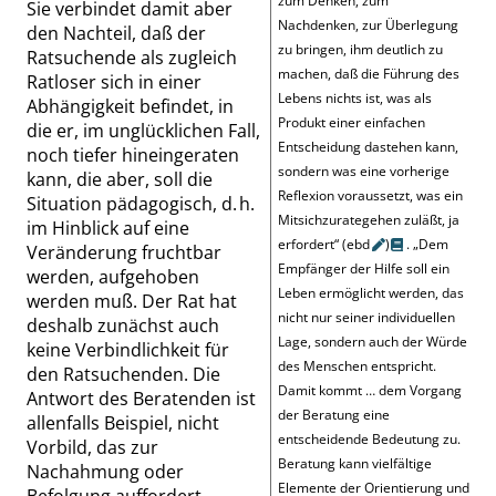
zum Denken, zum
Sie verbindet damit aber
Nachdenken, zur Überlegung
den Nachteil, daß der
zu bringen, ihm deutlich zu
Ratsuchende als zugleich
machen, daß die Führung des
Ratloser sich in einer
Lebens nichts ist, was als
Abhängigkeit befindet, in
Produkt einer einfachen
die er, im unglücklichen Fall,
Entscheidung dastehen kann,
noch tiefer hineingeraten
sondern was eine vorherige
kann, die aber, soll die
Reflexion voraussetzt, was ein
Situation pädagogisch, d. h.
Mitsichzurategehen zuläßt, ja
im Hinblick auf eine
erfordert
“
(
ebd
)
.
„
Dem
Veränderung fruchtbar
Empfänger der Hilfe soll ein
werden, aufgehoben
Leben ermöglicht werden, das
werden muß. Der Rat hat
nicht nur seiner individuellen
deshalb zunächst auch
Lage, sondern auch der Würde
keine Verbindlichkeit für
des Menschen entspricht.
den Ratsuchenden. Die
Damit kommt … dem Vorgang
Antwort des Beratenden ist
der Beratung eine
allenfalls Beispiel, nicht
entscheidende Bedeutung zu.
Vorbild, das zur
Beratung kann vielfältige
Nachahmung oder
Elemente der Orientierung und