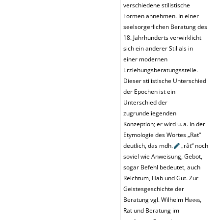
verschiedene stilistische
Formen annehmen. In einer
seelsorgerlichen Beratung des
18. Jahrhunderts verwirklicht
sich ein anderer Stil als in
einer modernen
Erziehungsberatungsstelle.
Dieser stilistische Unterschied
der Epochen ist ein
Unterschied der
zugrundeliegenden
Konzeption; er wird u. a. in der
Etymologie des Wortes
„
Rat
“
deutlich, das
mdh.
„
rât
“
noch
soviel wie Anweisung, Gebot,
sogar Befehl bedeutet, auch
Reichtum, Hab und Gut. Zur
Geistesgeschichte der
Beratung
vgl. Wilhelm
Hennis
,
Rat und Beratung im