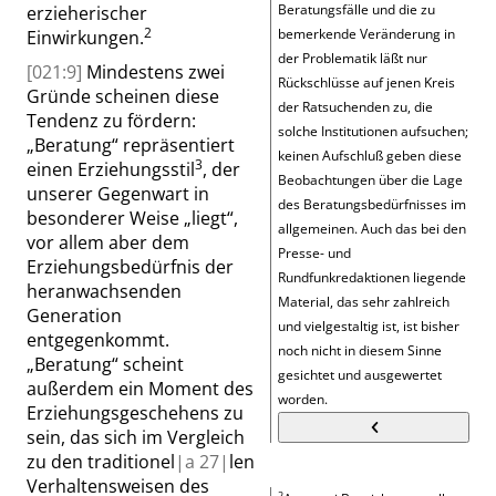
Beratungsfälle und die zu
erzieherischer
2
bemerkende Veränderung in
Einwirkungen.
der Problematik läßt nur
[021:9]
Mindestens zwei
Rückschlüsse auf jenen Kreis
Gründe scheinen diese
der Ratsuchenden zu, die
Tendenz zu fördern:
solche Institutionen aufsuchen;
„
Beratung
“
repräsentiert
keinen Aufschluß geben diese
3
einen Erziehungsstil
, der
Beobachtungen über die Lage
unserer Gegenwart in
des Beratungsbedürfnisses im
besonderer Weise
„
liegt
“
,
allgemeinen. Auch das bei den
vor allem aber dem
Presse- und
Erziehungsbedürfnis der
Rundfunkredaktionen liegende
heranwachsenden
Material, das sehr zahlreich
Generation
und vielgestaltig ist, ist bisher
entgegenkommt.
noch nicht in diesem Sinne
„
Beratung
“
scheint
gesichtet und ausgewertet
außerdem ein Moment des
worden.
Erziehungsgeschehens zu
sein, das sich im Vergleich
zu den traditionel
|
a
27|
len
Verhaltensweisen des
2