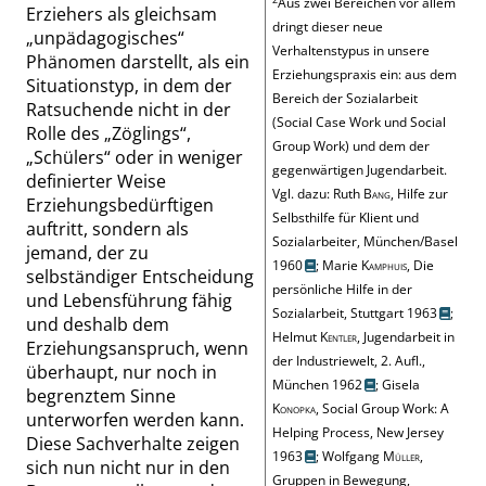
Aus zwei Bereichen vor allem
Erziehers als gleichsam
dringt dieser neue
„
unpädagogisches
“
Verhaltenstypus in unsere
Phänomen darstellt, als ein
Erziehungspraxis ein: aus dem
Situationstyp, in dem der
Bereich der Sozialarbeit
Ratsuchende nicht in der
(
Social Case Work
und
Social
Rolle des
„
Zöglings
“
,
Group Work
) und dem der
„
Schülers
“
oder in weniger
gegenwärtigen Jugendarbeit.
definierter Weise
Vgl. dazu:
Ruth
Bang
, Hilfe zur
Erziehungsbedürftigen
Selbsthilfe für Klient und
auftritt, sondern als
Sozialarbeiter, München/Basel
jemand, der zu
1960
;
Marie
Kamphuis
, Die
selbständiger Entscheidung
persönliche Hilfe in der
und Lebensführung fähig
Sozialarbeit, Stuttgart 1963
;
und deshalb dem
Helmut
Kentler
, Jugendarbeit in
Erziehungsanspruch, wenn
der Industriewelt, 2. Aufl.,
überhaupt, nur noch in
München 1962
;
Gisela
begrenztem Sinne
Konopka
, Social Group Work: A
unterworfen werden kann.
Helping Process, New Jersey
Diese Sachverhalte zeigen
1963
;
Wolfgang
Müller
,
sich nun nicht nur in den
Gruppen in Bewegung,