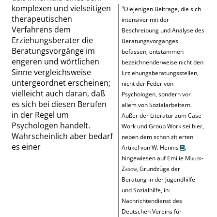
komplexen und vielseitigen
4
Diejenigen Beiträge, die sich
therapeutischen
intensiver mit der
Verfahrens dem
Beschreibung und Analyse des
Erziehungsberater die
Beratungsvorganges
Beratungsvorgänge im
befassen, entstammen
engeren und wörtlichen
bezeichnenderweise nicht den
Sinne vergleichsweise
Erziehungsberatungsstellen,
untergeordnet erscheinen;
nicht der Feder von
vielleicht auch daran, daß
Psychologen, sondern vor
es sich bei diesen Berufen
allem von Sozialarbeitern.
in der Regel um
Außer der Literatur zum
Case
Psychologen handelt.
Work
und
Group Work
sei hier,
Wahrscheinlich aber bedarf
neben
dem schon zitierten
es einer
Artikel von
W. Hennis
,
hingewiesen auf
Emilie
Müller-
Zadow
, Grundzüge der
Beratung in der Jugendhilfe
und Sozialhilfe, in:
Nachrichtendienst des
Deutschen Vereins für