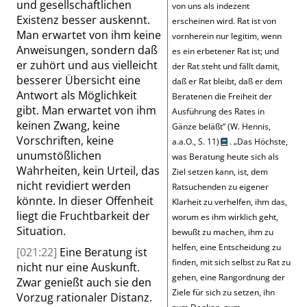
und gesellschaftlichen
von uns als indezent
Existenz besser auskennt.
erscheinen wird. Rat ist von
Man erwartet von ihm keine
vornherein nur legitim, wenn
Anweisungen, sondern daß
es ein erbetener Rat ist; und
er zuhört und aus vielleicht
der Rat steht und fällt damit,
besserer Übersicht eine
daß er Rat bleibt, daß er dem
Antwort als Möglichkeit
Beratenen die Freiheit der
gibt. Man erwartet von ihm
Ausführung des Rates in
keinen Zwang, keine
Gänze beläßt
“
(W. Hennis,
Vorschriften, keine
a.a.O.,
S. 11
)
.
„
Das Höchste,
unumstößlichen
was Beratung heute sich als
Wahrheiten, kein Urteil, das
Ziel setzen kann, ist, dem
nicht revidiert werden
Ratsuchenden zu eigener
könnte. In dieser Offenheit
Klarheit zu verhelfen, ihm das,
liegt die Fruchtbarkeit der
worum es ihm wirklich geht,
Situation.
bewußt zu machen, ihm zu
helfen, eine Entscheidung zu
[021:22]
Eine Beratung ist
finden, mit sich selbst zu Rat zu
nicht nur eine Auskunft.
gehen, eine Rangordnung der
Zwar genießt auch sie den
Ziele für sich zu setzen, ihn
Vorzug rationaler Distanz.