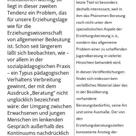
letzte Titel ist besonders
liegt in dieser zweiten
deshalb interessant, weil in
Tendenz ein Problem, das
ihm das Phänomen Beratung
für unsere Erziehungslage
noch nicht unter dem
wie für die
spezialistischen Aspekt der
Erziehungswissenschaft
Erziehungsberatung o. ä.,
von allgemeiner Bedeutung
sondern das allgemeine
ist. Schon seit längerem
Problem einer zu schaffenden
läßt sich beobachten, wie –
Jugendberatung in vielerlei
vor allem in der
Hinsichten behandelt wird.
sozialpädagogischen Praxis
In diesen Veröffentlichungen
– ein Typus pädagogischen
findet sich indessen kein
Verhaltens Verbreitung
verläßliches Material über das
gewinnt, der mit dem
in der Bevölkerung
Ausdruck
„
Beratung
“
nicht
vorhandene
unglücklich bezeichnet
Beratungsbedürfnis, seine Art
wäre: der Umgang zwischen
und seine Ausmaße. Der von
Erwachsenen und jungen
den
Menschen im lenkenden
Erziehungsberatungsstellen
Gespräch außerhalb des
konstatierte Anstieg der
Kontinuums nachdrücklich