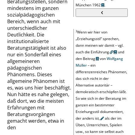
Beratungsstellen, sondern
München 1962
.
mindestens im ganzen
sozialpädagogischen
Bereich, wenn auch mit
unterschiedlicher
3
Wenn wir hier von
Deutlichkeit. Die
„
Erziehungsstil
“
sprechen,
institutionalisierte
dann meinen wir damit – vgl.
Beratungstätigkeit ist also
auch die
Einführung
und
nur ein Sonderfall eines
den
Beitrag
von
Wolfgang
allgemeineren
Müller
– ein
pädagogischen
differenzenreiches Phänomen,
Phänomens. Dieses
das sich nicht in der
allgemeine Phänomen ist
Alternative autoritär –
es, was uns hier beschäftigt.
demokratisch erschöpfen läßt.
Nun hätte es nahe gelegen,
So wie sich in der Beratung im
daß dort, wo die meisten
ganzen ein bestimmter
Erfahrungen mit
Erziehungsstil dokumentiert,
Beratungsvorgängen
der anders ist
,
als der im
gemacht werden, etwa in
Üben, Unterrichten, Spielen
den
usw., so kann sie selbst auch