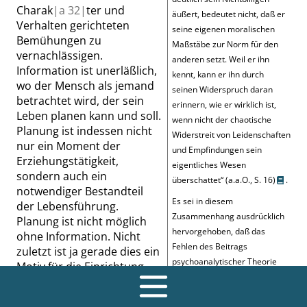
Charak
|
a
32|
ter und
äußert, bedeutet nicht, daß er
Verhalten gerichteten
seine eigenen moralischen
Bemühungen zu
Maßstäbe zur Norm für den
vernachlässigen.
anderen setzt. Weil er ihn
Information ist unerläßlich,
kennt, kann er ihn durch
wo der Mensch als jemand
seinen Widerspruch daran
betrachtet wird, der sein
erinnern, wie er wirklich ist,
Leben planen kann und soll.
wenn nicht der chaotische
Planung ist indessen nicht
Widerstreit von Leidenschaften
nur ein Moment der
und Empfindungen sein
Erziehungstätigkeit,
eigentliches Wesen
sondern auch ein
überschattet
“
(a.a.O.,
S. 16
)
.
notwendiger Bestandteil
Es sei in diesem
der Lebensführung.
Zusammenhang ausdrücklich
Planung ist nicht möglich
hervorgehoben, daß das
ohne Information. Nicht
Fehlen des Beitrags
zuletzt ist ja gerade dies ein
psychoanalytischer Theorie
Motiv für die Einrichtung
und psychotherapeutischer
von Beratungsstellen, was
Praxis zum Thema dieser
mit besonderer Klarheit in
Abhandlung nicht bedeutet,