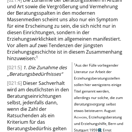
[021:4]
Die Zunahme der Beratungsstellen in Anzahl
und Art sowie die Vergrößerung und Vermehrung
der Beratungsspalten in den modernen
Massenmedien scheint uns also nur ein Symptom
für eine Erscheinung zu sein, die sich nicht nur in
diesen Einrichtungen, sondern in der
Erziehungswirklichkeit im allgemeinen manifestiert.
Vor allem auf zwei Tendenzen der jüngsten
Erziehungsgeschichte ist in diesem Zusammenhang
1
hinzuweisen:
1
Aus der Fülle vorliegender
[021:5]
1. Die Zunahme des
Literatur zur Arbeit der
„
Beratungsbedürfnisses
“
Erziehungsberatungsstellen
[021:6]
Dieser Sachverhalt
sollen hier wenigstens einige
wird am deutlichsten in den
Titel genannt werden,
Beratungseinrichtungen
allerdings nur solche, die zum
selbst, jedenfalls dann,
Beratungsvorgang
selbst
wenn die Zahl der
etwas beisteuern:
August
Ratsuchenden als ein
Aichhorn
, Erziehungsberatung
Kriterium für das
und Erziehungshilfe, Bern und
Beratungsbedürfnis gelten
Stuttgart 1959
;
Ernst