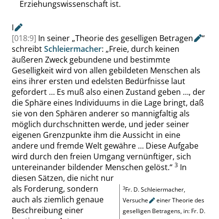
Erziehungswissenschaft ist.
I
[018:9]
In seiner
„
Theorie des geselligen
Betragen
“
schreibt
Schleiermacher
:
„
Freie, durch keinen
äußeren Zweck gebundene und bestimmte
Geselligkeit wird von allen gebildeten Menschen als
eins ihrer ersten und edelsten Bedürfnisse laut
gefordert … Es muß also einen Zustand geben …
,
der
die Sphäre eines Individuums in die Lage
bringt, daß
sie von den Sphären anderer so mannigfaltig als
möglich durchschnitten werde, und jeder seiner
eigenen Grenzpunkte ihm die Aussicht in eine
andere und fremde Welt gewähre … Diese Aufgabe
wird durch den freien Umgang vernünftiger
,
sich
3
untereinander bildender Menschen gelöst.
“
In
diesen Sätzen, die nicht nur
als Forderung, sondern
3
Fr.
D.
Schleiermacher
,
auch als ziemlich genaue
Versuche
einer Theorie des
Beschreibung einer
geselligen Betragens, in:
Fr.
D.