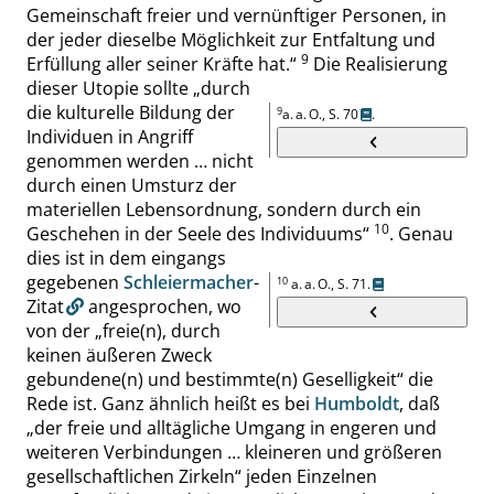
Gemeinschaft freier und vernünftiger Personen, in
der jeder dieselbe Möglichkeit zur Entfaltung und
9
Erfüllung aller seiner Kräfte hat.
“
Die Realisierung
dieser Utopie sollte
„
durch
die kulturelle Bildung der
9
a. a. O.,
S. 70
.
Individuen in Angriff
genommen werden … nicht
durch einen Umsturz der
materiellen Lebensordnung, sondern durch ein
10
Geschehen in der Seele des Individuums
“
.
Genau
dies ist in dem eingangs
gegebenen
Schleiermacher
-
10
a. a. O.,
S. 71
.
Zitat
angesprochen, wo
von der
„
freie(n), durch
keinen äußeren Zweck
gebundene(n) und bestimmte(n) Geselligkeit
“
die
Rede ist. Ganz ähnlich heißt es bei
Humboldt
, daß
„
der freie und alltägliche Umgang in engeren und
weiteren Verbindungen … kleineren und größeren
gesellschaftlichen Zirkeln
“
jeden Einzelnen