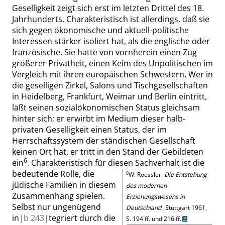
Geselligkeit zeigt sich erst im letzten Drittel des 18.
Jahrhunderts. Charakteristisch ist allerdings, daß sie
sich gegen ökonomische und aktuell-politische
Interessen stärker isoliert hat
,
als die englische oder
französische. Sie hatte von vornherein einen Zug
größerer Privatheit, einen Keim des Unpolitischen im
Vergleich mit ihren europäischen Schwestern. Wer in
die geselligen Zirkel, Salons und Tischgesellschaften
in Heidelberg, Frankfurt, Weimar und Berlin eintritt,
läßt seinen sozialökonomischen Status gleichsam
hinter sich; er erwirbt im Medium dieser halb-
privaten Geselligkeit einen Status, der im
Herrschaftssystem der ständischen Gesellschaft
keinen Ort hat, er tritt in den Stand der Gebildeten
6
ein
.
Charakteristisch für diesen Sachverhalt ist die
bedeutende Rolle, die
6
W.
Roessler
,
Die Entstehung
jüdische Familien in diesem
des modernen
Zusammenhang spielen.
Erziehungswesens in
Selbst nur ungenügend
Deutschland
, Stuttgart 1961,
in
|
b
243|
tegriert durch die
S. 194 ff.
und
216 ff.