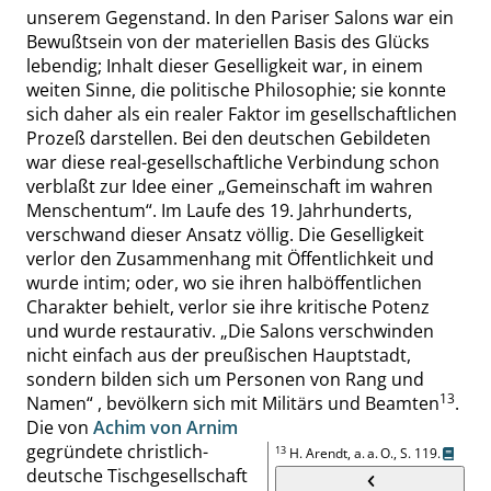
unserem Gegenstand. In den Pariser Salons war ein
Bewußtsein von der materiellen Basis des Glücks
lebendig; Inhalt dieser Geselligkeit war, in einem
weiten Sinne, die politische Philosophie; sie konnte
sich daher als ein realer Faktor im gesellschaftlichen
Prozeß darstellen. Bei den deutschen Gebildeten
war diese real-gesellschaftliche Verbindung schon
verblaßt zur Idee einer
„
Gemeinschaft im wahren
Menschentum
“
. Im Laufe des 19. Jahrhunderts,
verschwand dieser Ansatz völlig. Die Geselligkeit
verlor den Zusammenhang mit Öffentlichkeit und
wurde intim; oder, wo sie ihren halböffentlichen
Charakter behielt, verlor sie ihre kritische Potenz
und wurde re
staurativ.
„
Die Salons verschwinden
nicht einfach aus der preußischen Hauptstadt,
sondern bilden sich um Personen von Rang und
13
Namen
“
, bevölkern sich mit Militärs und Beamten
.
Die von
Achim von Arnim
gegründete christlich-
13
H.
Arendt
, a. a. O.,
S. 119
.
deutsche Tischgesellschaft