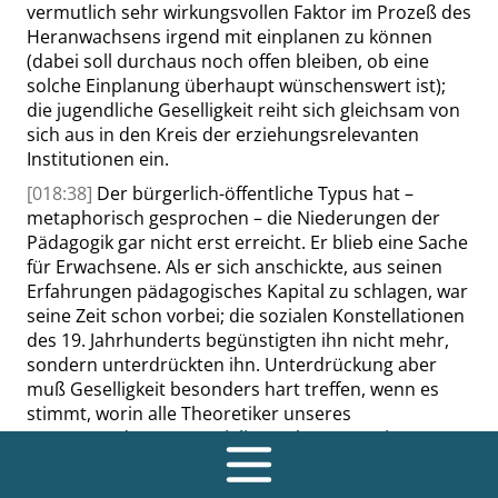
vermutlich sehr wirkungsvollen Faktor im Prozeß des
Heranwachsens
irgend
mit einplanen zu können
(dabei soll durchaus noch offen bleiben, ob eine
solche Einplanung überhaupt wünschenswert ist);
die jugendliche Geselligkeit reiht sich gleichsam von
sich aus in den Kreis der erziehungsrelevanten
Institutionen ein.
[018:38]
Der bürgerlich-öffentliche Typus hat –
metaphorisch gesprochen – die Niederungen der
Pädagogik gar nicht erst erreicht. Er blieb eine Sache
für Erwachsene. Als er sich anschickte, aus seinen
Erfahrungen pädagogisches Kapital zu schlagen, war
seine Zeit schon vorbei; die sozialen Konstellationen
des 19. Jahrhunderts begünstigten ihn nicht mehr,
sondern unterdrückten ihn. Unterdrückung aber
muß Geselligkeit besonders hart treffen, wenn es
stimmt, worin alle Theoretiker unseres
Gegenstandes von
Castiglione
über
Montaigne
,
Locke
,
Knigge
,
Schleiermacher
bis zu dem
20
Soziologen
Georg Simmel
sich einig sind: daß der