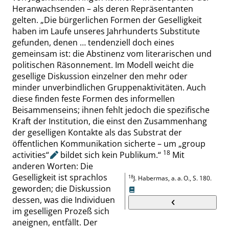
Heranwachsenden – als
deren
Repräsentanten
gelten.
„
Die bürgerlichen Formen der Geselligkeit
haben im Laufe unseres Jahrhunderts Substitute
gefunden, denen … tendenziell doch eines
gemeinsam ist: die Abstinenz vom literarischen und
politischen Räsonnement. Im Modell weicht die
gesellige Diskussion einzelner den mehr oder
minder unverbindlichen Gruppenaktivitäten. Auch
diese finden feste Formen des informellen
Beisammenseins; ihnen fehlt jedoch die spezifische
Kraft der Institution, die einst den Zusammenhang
der geselligen Kontakte als das Substrat der
öffentlichen Kommunikation sicherte – um
„
group
18
activities
“
bildet sich kein Publikum.
“
Mit
anderen Worten: Die
Geselligkeit ist sprachlos
18
J.
Habermas
, a. a. O.,
S. 180
.
geworden; die Diskussion
dessen, was die Individuen
im geselligen Prozeß sich
aneignen, entfällt. Der