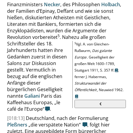
Finanzministers
Necker
, des Philosophen
Holbach
,
der Familien d’Epinay, Deffant und wie sie sonst
hießen, diskutierten Atheisten mit Geistlichen,
Literaten mit Bankiers, formierten sich die
Enzy
klopädisten, wurden die Argumente der
5
Revolution vorbereitet
.
Nahezu alle großen
Schriftsteller des 18.
5
Vgl. A. von
Gleichen-
Jahrhunderts hatten ihre
Rußwurm
,
Das galante
Gedanken zuerst in diesen
Europa
.
Geselligkeit der
Salons zur Diskussion
großen Welt 1600–1789,
gestellt. Vermutlich in
Stuttgart 1911,
S. 357 ff.
;
bezug
auf die englischen
ferner
J.
Habermas
,
Anfänge dieser
Strukturwandel der
bürgerlichen Geselligkeit
Öffentlichkeit
, Neuwied 1962.
nannte
Galiani
Paris das
Kaffeehaus Europas,
„
le
café de l’Europe
“
.
[018:13]
Deutschland, nach der Formulierung
Pleßners
„
die verspätete Nation
“
, folgt
hier
zuletzt. Eine ausgebildete Form bürgerlicher