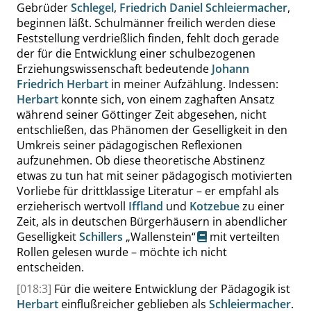
Gebrüder
Schlegel
,
Friedrich Daniel Schleiermacher
,
beginnen läßt. Schulmänner freilich werden diese
Feststellung verdrießlich finden, fehlt doch gerade
der für die Entwicklung einer schulbezogenen
Erziehungswissenschaft bedeutende
Johann
Friedrich Herbart
in meiner Aufzählung. Indessen:
Herbart
konnte sich, von einem zaghaften Ansatz
während seiner Göttinger Zeit abgesehen, nicht
entschließen, das Phänomen der Geselligkeit in den
Umkreis seiner pädagogischen Reflexionen
aufzunehmen. Ob diese theoretische Abstinenz
etwas zu tun hat mit seiner pädagogisch motivierten
Vorliebe für drittklassige Literatur – er empfahl als
erzieherisch wertvoll
Iffland
und
Kotzebue
zu einer
Zeit, als in deutschen Bürgerhäusern in abendlicher
Geselligkeit
Schillers
„
Wallenstein
“
mit verteilten
Rollen gelesen wurde –
möchte ich nicht
entscheiden.
[018:3]
Für die weitere Entwicklung der Pädagogik ist
Herbart
einflußreicher geblieben als
Schleiermacher
.