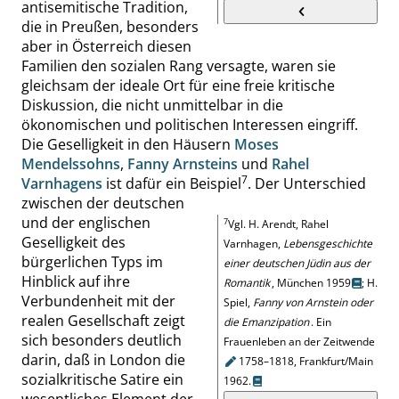
antisemitische Tradition,
die in Preußen, besonders
aber in Österreich diesen
Familien den sozialen Rang versagte,
waren sie
gleichsam der ideale Ort für eine freie kritische
Diskussion, die nicht unmittelbar in die
ökonomischen und politischen Interessen eingriff.
Die Geselligkeit in den Häusern
Moses
Mendelssohns
,
Fanny Arnsteins
und
Rahel
7
Varnhagens
ist dafür ein Beispiel
.
Der Unterschied
zwischen der deutschen
und der englischen
7
Vgl. H.
Arendt
, Rahel
Geselligkeit des
Varnhagen
,
Lebensgeschichte
bürgerlichen Typs im
einer deutschen Jüdin aus der
Hinblick auf ihre
Romantik
, München 1959
;
H.
Verbundenheit mit der
Spiel
,
Fanny von Arnstein oder
realen Gesellschaft zeigt
die Emanzipation
. Ein
sich besonders deutlich
Frauenleben an der
Zeitwende
darin, daß in London die
1758–1818, Frankfurt/Main
sozialkritische Satire ein
1962.