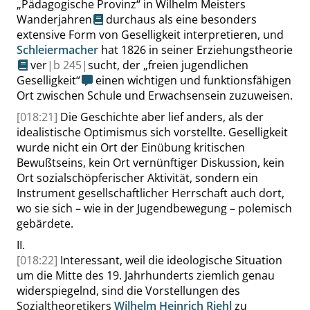
„
Pädagogische Provinz
“
in
Wilhelm Meisters
Wanderjahren
durchaus als eine besonders
extensive
Form von Geselligkeit interpretieren, und
Schleiermacher
hat 1826 in seiner
Erziehungstheorie
ver
|
b
245|
sucht, der
„
freien jugendlichen
Geselligkeit
“
einen wichtigen und funktionsfähigen
Ort zwischen Schule und Erwachsensein zuzuweisen.
[018:21]
Die Geschichte aber lief anders, als der
idealistische Optimismus sich vorstellte. Geselligkeit
wurde nicht ein Ort der Einübung kritischen
Bewußtseins, kein Ort vernünftiger Diskussion, kein
Ort sozialschöpferischer Aktivität, sondern ein
Instrument gesellschaftlicher Herrschaft
auch dort,
wo sie sich – wie in der Jugendbewegung – polemisch
gebärdete.
II.
[018:22]
Interessant, weil die ideologische Situation
um die Mitte des 19. Jahrhunderts ziemlich genau
widerspiegelnd
, sind die Vorstellungen des
Sozialtheoretikers
Wilhelm Heinrich Riehl
zu