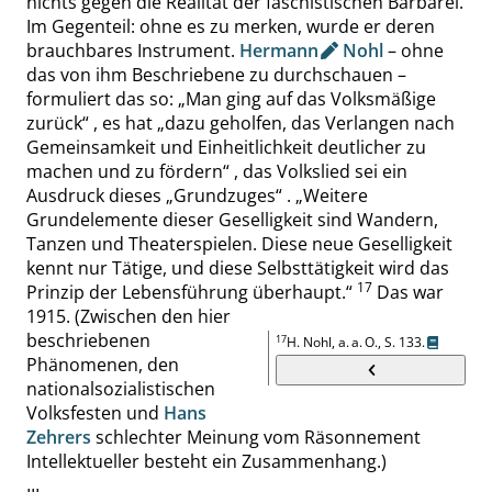
nichts gegen die Realität der faschistischen Barbarei.
Im Gegenteil
:
ohne es zu merken, wurde er deren
brauchbares Instrument.
Hermann
Nohl
– ohne
das von ihm Beschriebene zu durchschauen –
formuliert
das so:
„
Man ging auf das Volksmäßige
zurück
“
, es hat
„
dazu geholfen, das Verlangen nach
Gemeinsamkeit und Einheitlichkeit deutlicher zu
machen und zu fördern
“
, das Volkslied sei ein
Ausdruck dieses
„
Grundzuges
“
.
„
Weitere
Grundelemente dieser Geselligkeit sind Wandern,
Tanzen und Theaterspielen. Diese neue Geselligkeit
kennt nur Tätige, und diese Selbsttätigkeit wird das
17
Prinzip der Lebensführung überhaupt.
“
Das war
1915. (Zwischen den hier
beschriebenen
17
H.
Nohl
, a. a. O.,
S. 133
.
Phänomenen, den
nationalsozialistischen
Volksfesten und
Hans
Zehrers
schlechter
Meinung
vom Räsonnement
Intellektueller besteht ein Zusammenhang.)