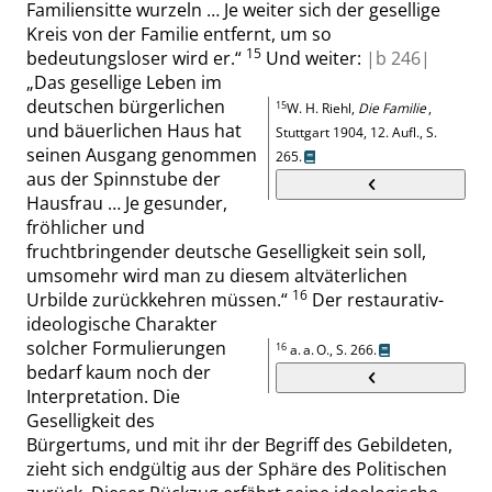
Familiensitte wurzeln … Je weiter sich der gesellige
Kreis von der Familie entfernt, um so
15
bedeutungsloser wird er.
“
Und weiter:
|
b
246|
„
Das gesellige Leben im
deutschen bürgerlichen
15
W. H.
Riehl
,
Die Familie
,
und bäuerlichen Haus hat
Stuttgart
1904,
12. Aufl.,
S.
seinen Ausgang genommen
265
.
aus der Spinnstube der
Hausfrau … Je gesunder,
fröhlicher und
fruchtbringender deutsche Geselligkeit sein soll,
umsomehr wird man zu diesem altväterlichen
16
Urbilde zurückkehren müssen
.
“
Der restaurativ-
ideologische Charakter
solcher Formulierungen
16
a. a. O.,
S. 266
.
bedarf kaum noch der
Interpretation. Die
Geselligkeit des
Bürgertums, und mit ihr der Begriff des Gebildeten,
zieht sich endgültig aus der Sphäre des Politischen