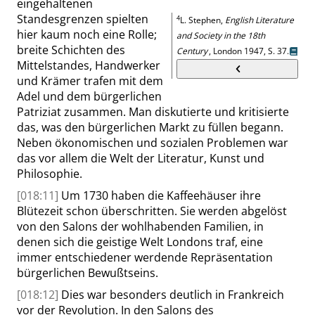
eingehaltenen
Standesgrenzen spielten
4
L.
Stephen
,
English Literature
hier kaum noch eine Rolle;
and Society in the 18th
breite Schichten des
Century
, London 1947,
S. 37
.
Mittelstandes, Handwerker
und Krämer trafen mit dem
Adel und dem bürgerlichen
Patriziat zusammen. Man diskutierte und kritisierte
das, was den bürgerlichen Markt zu füllen begann.
Neben ökonomischen und sozialen Problemen war
das vor allem die Welt der Literatur, Kunst und
Philosophie.
[018:11]
Um 1730 haben die
Kaffeehäuser
ihre
Blütezeit schon überschritten. Sie werden abgelöst
von den Salons der wohlhabenden Familien, in
denen sich die geistige Welt Londons traf, eine
immer entschiedener werdende Repräsentation
bürgerlichen Bewußtseins.
[018:12]
Dies war besonders deutlich in Frankreich
vor der Revolution. In den Salons des