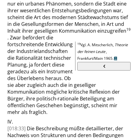
nur ein urbanes Phänomen, sondern die Stadt eine
ihrer wesentlichen Entstehungsbedingungen war,
scheint die Art des modernen Städtewachstums tief
in die Gesellungsformen der Menschen, in Art und
19
Inhalt ihrer geselligen Kommunikation einzugreifen
.
Zwar befördert die
fortschreitende Entwicklung
19
Vgl. A.
Mitscherlich
,
Theorie
der Industrielandschaften
der feinen Leute
,
die Rationalität technischer
Frankfurt/Main 1965.
Planung, ja fordert diese
geradezu als ein Instrument
des Überlebens heraus. Ob
sie aber zugleich auch die in geselliger
Kommunikation mögliche kritische Reflexion der
Bürger, ihre politisch-rationale Beteiligung am
öffentlichen Geschehen begünstigt, scheint mir
mehr als fraglich.
IV.
[018:33]
Die Beschreibung müßte detaillierter, der
Nachweis von Strukturen und deren Bedingungen