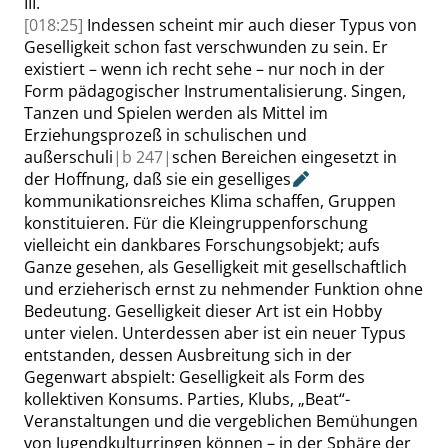
III.
[018:25]
Indessen scheint mir auch dieser Typus von
Geselligkeit schon fast verschwunden zu sein. Er
existiert – wenn ich recht sehe – nur noch in der
Form pädagogischer Instrumentalisierung. Singen,
Tanzen und Spielen werden als Mittel im
Erziehungsprozeß in schulischen und
außerschuli
|
b
247|
schen Bereichen eingesetzt in
der Hoffnung, daß sie ein
geselliges
kommunikationsreiches Klima schaffen,
Gruppen
konstituieren. Für die Kleingruppenforschung
vielleicht ein
dankbares
Forschungsobjekt; aufs
Ganze gesehen, als Geselligkeit mit gesellschaftlich
und erzieherisch ernst zu nehmender Funktion ohne
Bedeutung. Geselligkeit dieser Art ist ein Hobby
unter vielen. Unterdessen aber ist ein neuer Typus
entstanden, dessen Ausbreitung sich in der
Gegenwart abspielt: Geselligkeit als Form des
kollektiven Konsums. Parties, Klubs,
„
Beat
“
-
Veranstaltungen und die vergeblichen Bemühungen
von Jugendkulturringen können – in der Sphäre der