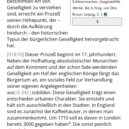
bestimmten Art von
Schleiermacher
,
Ausgewählte
Geselligkeit zu verstehen
Werke
, Bd. II,
hrsg.
von Otto
sind, erreicht ein Prozeß
Braun
, Leipzig,
S. 1
.
seinen Höhepunkt, der –
durch die Aufklärung
hindurch – den historischen
Typus der bürgerlichen Geselligkeit hervorgebracht
hat.
[018:10]
Dieser Prozeß beginnt im 17. Jahrhundert.
Neben der Hofhaltung absolutistischer Monarchen
auf dem Kontinent und der schon fade werdenden
Geselligkeit am Hof der englischen Könige fängt das
Bürgertum an, ein soziales Feld zur Verhandlung
seiner eigenen Angelegenheiten
aus
|
b
242|
zubilden. Diese Geselligkeit trägt einen
entschieden urbanen Charakter. Sie entsteht und
hält sich ausschließlich in den Städten. In England
sind es zunächst die Kaffeehäuser, in denen man
zusammenkommt. Um 1710 soll es davon in London
4
bereits 3000 gegeben haben
.
Die sonst peinlich