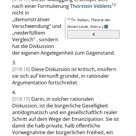
12
nach einer Formulierung
Thorstein Veblens
nicht in
„
demonstrativer
12
Th.
Veblen
,
Theorie der
Verschwendung
“
und
feinen Leute
, Köln o. J.
„
neiderfülltem
Vergleich
“
, sondern
hat die Diskussion
der eigenen
Angelegenheit
zum Gegenstand.
3.
[018:18]
Diese Diskussion ist kritisch, insofern
sie sich auf Vernunft gründet, in rationaler
Argumentation fortschreitet.
4.
[018:19]
Darin, in solcher rationalen
Diskussion, ist die bürgerliche Geselligkeit
antidogmatisch und ein gesellschaftlich realer
Schritt auf dem Wege der Emanzipation. Sie ist
damit die halb private, halb öffentliche
Vorwegnahme der bürgerlichen Freiheit, ein