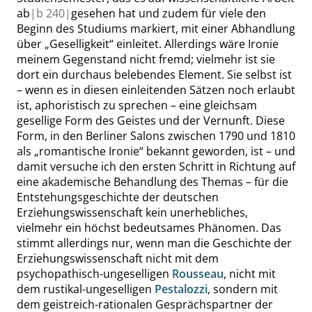
ab
|
b
240|
gesehen hat und zudem für viele den
Beginn des Studiums markiert, mit einer Abhandlung
über
„
Geselligkeit
“
einleitet.
Allerdings wäre Ironie
meinem Gegenstand nicht fremd; vielmehr ist sie
dort ein durchaus belebendes Element. Sie selbst ist
– wenn es in diesen einleitenden Sätzen noch erlaubt
ist, aphoristisch zu sprechen –
eine gleichsam
gesellige Form des Geistes
und der Vernunft
. Diese
Form, in den Berliner Salons zwischen 1790 und 1810
als
„
romantische Ironie
“
bekannt geworden, ist – und
damit versuche ich den ersten Schritt in Richtung auf
eine akade
mische Behandlung des Themas – für die
Entstehungsgeschichte der deutschen
Erziehungswissenschaft kein unerhebliches,
vielmehr ein höchst bedeutsames Phänomen. Das
stimmt allerdings nur, wenn man die Geschichte der
Erziehungswissenschaft nicht mit dem
psychopathisch-ungeselligen
Rousseau
, nicht mit
dem rustikal-ungeselligen
Pestalozzi
, sondern mit
dem geistreich-rationalen Gesprächspartner der