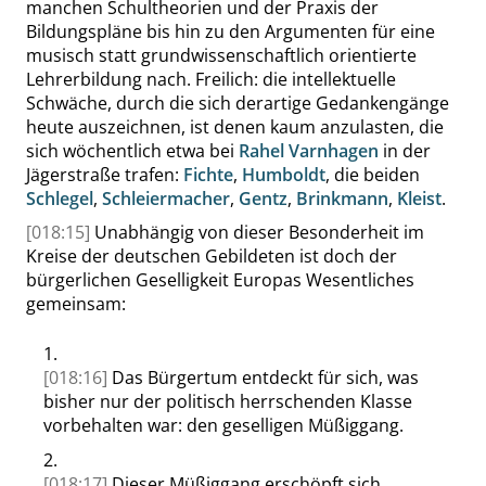
manchen Schultheorien und der Praxis der
Bildungspläne bis hin zu den Argumenten für eine
musisch statt grundwissenschaftlich orientierte
Lehrerbildung
nach
. Freilich:
die
intellektuelle
Schwäche, durch die sich derartige Gedankengänge
heute auszeichnen, ist denen kaum anzulasten, die
sich wöchentlich etwa bei
Rahel Varnhagen
in der
Jägerstraße trafen:
Fichte
,
Humboldt
, die beiden
Schlegel
,
Schleiermacher
,
Gentz
,
Brinkmann
,
Kleist
.
[018:15]
Unabhängig von dieser Besonderheit im
Kreise der deutschen Gebildeten ist doch der
bürgerlichen Geselligkeit Europas Wesentliches
gemeinsam:
1.
[018:16]
Das Bürgertum entdeckt für sich, was
bisher nur der politisch herrschenden Klasse
vorbehalten war: den geselligen Müßiggang.
2.
[018:17]
Dieser Müßiggang erschöpft sich,