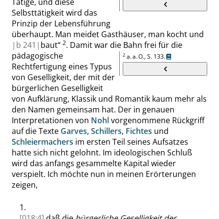
Tätige, und diese
Selbsttätigkeit wird das
Prinzip der Lebensführung
überhaupt. Man meidet Gasthäuser, man kocht und
2
|
b
241|
baut
“
.
Damit war die Bahn frei für die
pädagogische
2
a. a. O.,
S. 133
.
Rechtfertigung eines Typus
von Geselligkeit, der mit der
bürgerlichen Geselligkeit
von Aufklärung, Klassik und Romantik kaum mehr als
den Namen gemeinsam hat. Der in genauen
Interpretationen von
Nohl
vorgenommene Rückgriff
auf die Texte
Garves
,
Schillers
,
Fichtes
und
Schleiermachers
im ersten Teil seines Aufsatzes
hatte sich nicht gelohnt. Im ideologischen Schluß
wird das anfangs gesammelte Kapital wieder
verspielt.
Ich möchte nun in meinen Erörterungen
zeigen,
1.
[018:4]
daß die
bürgerliche Geselligkeit der