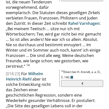
ist, die neuen Tendenzen
vorwegnehmend, dafür
exemplarisch. Die Statuten dieses geselligen Zirkels
verbieten Frauen, Franzosen,
Philistern
und Juden
den Zutritt. In dieser Zeit schreibt
Rahel Varnhagen
:
„
Bei meinem Teetisch … sitze nur ich mit
Wörterbüchern; Tee, wird gar nicht bei mir gemacht
… So ist alles anders! Nie war ich so allein. Absolut.
Nie so durchaus und bestimmt ennuyiert … Im
Winter und im Sommer auch noch, kannt’ ich einige
Franzosen … Die sind alle weg. Meine deutschen
Freunde, wie lange schon; wie gestorben, wie
14
zerstreut.
“
14
Zitiert bei H.
Arendt
, a. a. O.,
[018:23]
Für
Wilhelm
S. 140
.
Heinrich Riehl
aber ist
solche Entwicklung nicht
das Zeichen einer
geschichtlichen Regression, sondern eine
Wiederkehr gesunder Verhältnisse. Er postuliert:
„
Die Sitte des geselligen Lebens soll in der