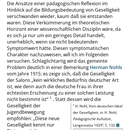
Die Ansätze einer pädagogischen Reflexion im
Hinblick auf die Bildungsbedeutung von Geselligkeit
verschwanden wieder, kaum daß sie entstanden
waren. Diese Verkümmerung im theoretischen
Horizont einer wissenschaftlichen Disziplin wäre, da
es sich ja nur um ein geringes Detail handelt,
unerheblich, wenn sie nicht bedeutenden
Symptomwert hätte. Diesen symptomatischen
Charakter nachzuweisen, will ich im
Folgenden
versuchen.
Schlaglichtartig wird das gemeinte
Problem deutlich in einer Bemerkung
Herman Nohls
vom Jahre 1915: es zeige sich, daß die Geselligkeit
der Salons
„
kein wirkliches Bedürfnis deutscher Art
ist, wie denn auch die deutsche Frau in ihrer
echtesten Erscheinung zu einer solchen Leistung
1
nicht be
stimmt ist
“
.
Statt dessen wird die
Geselligkeit der
1
H.
Nohl
, Vom deutschen Ideal
Jugendbewegung
der Geselligkeit, in: H.
Nohl
,
empfohlen:
„
Diese neue
Pädagogische Aufsätze
,
Geselligkeit kennt nur
Langensalza
1929
²
,
S. 132
.