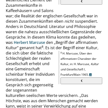
wesentliches Element der
Zusammenkünfte in
Kaffeehäusern und Salons
war; die Realität der englischen Gesellschaft war in
diesen Zusammenkünf
ten eben
nicht
suspendiert.
Anders in Deutschland: Literatur und Philosophie
waren die nahezu ausschließlichen Gegenstände der
Gespräche. In diesem Klima konnte das gedeihen,
was
Herbert Marcuse
den
„
Begriff der affirmativen
8
Kultur
“
genannt hat
.
Es ist der Begriff einer Kultur,
die sich über die faktische
8
H.
Marcuse
, Über den
Schlechtigkeit der realen
affirmativen Charakter der
Gesellschaft
erhebt
und
Kultur, in: H.
Marcuse
,
Kultur
eine Gemeinschaft
und Gesellschaft I
,
scheinbar freier Individuen
Frankfurt/Main 1965.
konstituiert, die im
Gespräch sich gegenseitig
der sogenannten
kulturellen seelischen Werte versichern.
„
Das
Höchste, was aus dem Menschen gemacht werden
kann, weist in seiner Verwirklichung auf eine