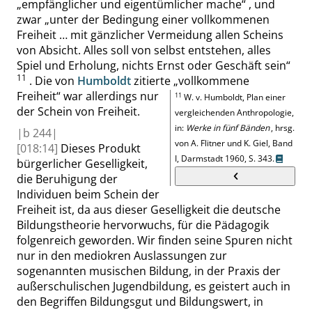
„
empfänglicher und eigentümlicher mache
“
, und
zwar
„
unter der Bedingung einer vollkommenen
Freiheit … mit gänzlicher Vermeidung allen Scheins
von Absicht. Alles soll von selbst entstehen, alles
Spiel und Erholung, nichts Ernst oder Geschäft sein
“
11
.
Die von
Humboldt
zitierte
„
vollkommene
Freiheit
“
war allerdings nur
11
W.
v. Humboldt
, Plan einer
der Schein von Freiheit.
vergleichenden Anthropologie,
in:
Werke in fünf Bänden
,
hrsg.
|
b
244|
von A.
Flitner
und K.
Giel
, Band
[018:14]
Dieses Produkt
I, Darmstadt 1960,
S. 343
.
bürgerlicher Geselligkeit,
die Beruhigung der
Individuen beim Schein der
Freiheit ist, da aus dieser Geselligkeit die deutsche
Bildungstheorie hervorwuchs, für die Pädagogik
folgenreich geworden. Wir finden seine Spuren nicht
nur in den mediokren Auslassungen zur
sogenannten musischen Bildung, in der Praxis der
außerschulischen Jugendbildung,
es geistert
auch in
den Be
griffen Bildungsgut und Bildungswert, in