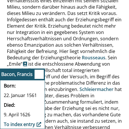
Verhaltensstils eines einzelnen mit seinem sozialen
Milieu, sondern darüber hinaus auch die Fähigkeit,
dieses Milieu zu verändern. Das setzt Kritik voraus.
Infolgedessen enthält auch der Erziehungsbegriff ein
Element der Kritik. Erziehung bedeutet nicht mehr
nur Integration in ein gegebenes System von
Herrschaftsverhältnissen und Ordnungen, sondern
ebenso Emanzipation aus solchen Verhältnissen,
Fähigkeit der Befreiung. Hier liegt vornehmlich die
Bedeutung der Erziehungstheorie
Rousseaus
. Sein
„
Emile
“
ist die entschlossene Abwendung von
einem in die Gesellschaft total integrierten
Bacon, Francis
Erwachsenenbegriff und der Versuch, im Begriff des
„
guten Kindes
“
jene problematische Differenz in das
Born
Erziehungsdenken einzubringen.
Schleiermacher
hat
22. Januar 1561
dann, 50 Jahre später, dieses Problem in
systematischem Zusammenhang formuliert, indem
Died
er sagte, die Aufgabe der Erziehung sei es nicht nur,
9. April 1626
die Jugend tüchtig zu machen, das vorhandene Gute
zu bewahren, sondern auch, sie instand zu setzen, in
To index entry
die gesellschaftlichen Verhältnisse verbessernd