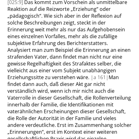
[025:9]
Das kommt zum Vorschein als unmittelbare
Reaktion auf die Reizworte
„
Erziehung
“
oder
„
pädagogisch
“
. Wie sich aber in der Reflexion auf
solche Beschreibungen zeigt, steckt in der
Erinnerung weit mehr als nur das Aufgehobensein
eines einzelnen Vorfalles, mehr als die zufällige
subjektive Erfahrung des Berichterstatters.
Analysiert man zum Beispiel die Erinnerung an einen
strafenden Vater, dann findet man nicht nur eine
gewisse Regelhaftigkeit des Strafaktes selber, die
vielleicht aus einer vom Subjekt unabhängigen
Erziehungssitte zu verstehen wäre.
|
a
161|
Man
findet dann auch, daß dieser Akt gar nicht
verständlich wird, wenn ich mir nicht auch die
Vaterrolle in dieser Gesellschaft, die Rollenvertei
lung
innerhalb der Familie, die Identifikationen mit
vaterähnlichen Erscheinungen dieser Gesellschaft,
die Rolle der Autorität in der Familie und vieles
andere verdeutliche. Erst im Zusammenhang solcher
„
Erinnerungen
“
, erst im Kontext einer weiteren
gesellschaftlichen Praxis wird das einzelne