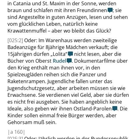
in Catania und St. Maxim in der Sonne, werden
braun und schlafen mit ihren Freundinnen
; sie
sind Angestellte in guten Anzügen, lesen und sehen
vom glücklichen Leben, natürlich keine
Krawattenmuffel – aber wo bleibt das Glück?
[025:2]
Oder: Im Warenhaus werden zweiteilige
Badeanzüge für 8jährige Mädchen verkauft; die
15jährigen dürfen
„
Lolita
“
nicht lesen, aber die
Bücher von Oberst
Rudel
. Dokumentarfilme über
den Krieg enthält man ihnen vor, in den
Spielzeugläden reihen sich die Panzer und
Raketenrampen. Jugendliche fallen unter das
Jugendschutzgesetz, aber arbeiten müssen sie wie
Erwachsene. Sie verdienen viel Geld, aber sie dürfen
es nicht frei ausgeben. Sie haben angeblich keine
Ideale, also geben wir ihnen Ostland-Parolen
. Die
Kinder sollen einmal freie Bürger werden, aber
Gehorsam muß sein.
|
a
160|
[025:3]
Oder: Jährlich werden in der Bundesrepublik