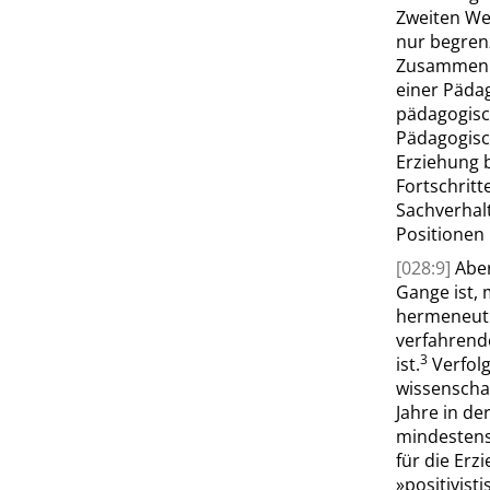
Zweiten Wel
nur begrenz
Zusammenhä
einer Päda
pädagogisc
Pädagogis
Erziehung b
Fortschrit
Sachverhalt
Positionen
[028:9]
Abe
Gange ist, 
hermeneuti
verfahrend
3
ist.
Verfolg
wissenscha
Jahre in de
mindestens
für die Erz
»
positivist