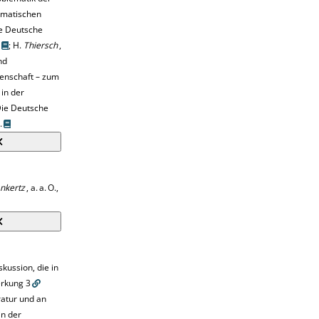
ematischen
ie Deutsche
;
H.
Thiersch
,
nd
enschaft – zum
in der
Die
Deutsche
.
nkertz
, a. a. O.,
skussion, die in
rkung 3
ratur und an
in der