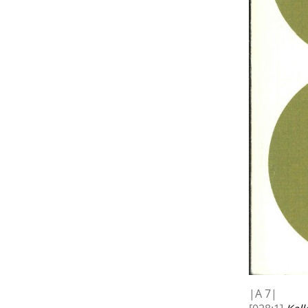
|
A
7|