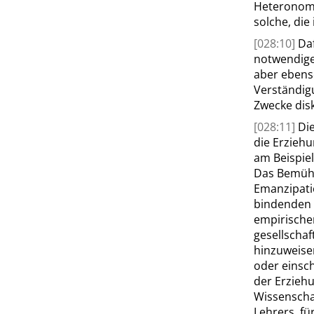
Heteronomi
solche, die
[028:10]
Daf
notwendige
aber ebenso
Verständig
Zwecke disk
[028:11]
Die
die Erziehu
am Beispiel
Das Bemühe
Emanzipati
bindenden B
empirische
gesellscha
hinzuweise
oder einsch
der Erziehu
Wissenschaf
Lehrers, fü