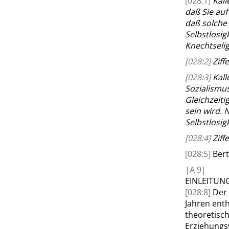
[028:1]
Kall
daß Sie auf
daß solche
Selbstlosig
Knechtselig
[028:2]
Ziffe
[028:3]
Kall
Sozialismus
Gleichzeiti
sein wird. 
Selbstlosig
[028:4]
Ziffe
[028:5]
Bert
|
A
9|
EINLEITUN
[028:8]
Der 
Jahren enth
theoretisch
Erziehungs