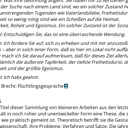
e
: Was Ihre Gesinnung angeht: Sie haben mir zu verstehen 
 der Suche nach einem Land sind, wo ein solcher Zustand he
 anstrengenden Tugenden wie Vaterlandsliebe, Freiheitsdurs
keit so wenig nötig sind wie ein Scheißen auf die Heimat,
keit, Roheit und Egoismus. Ein solcher Zustand ist der Sozi
l
: Entschuldigen Sie, das ist eine überraschende Wendung.
e
: Ich fordere Sie auf, sich zu erheben und mit mir anzusto
 – aber in solch einer Form, daß es hier im Lokal nicht auffäl
g mach ich Sie darauf aufmerksam, daß für dieses Ziel aller
Nämlich die äußerste Tapferkeit, der tiefste Freiheitsdurst, d
keit und der größte Egoismus.
l
: Ich habs geahnt.
 Brecht: Flüchtlingsgespräche
G
Titel dieser Sammlung von kleineren Arbeiten aus den letzt
ält in noch roher und unentwickelter Form eine These, die
 wie praktisch gemeint ist. Theoretisch betrifft sie die Gesta
wissenschaft, ihre Probleme, Verfahren und Sätze. Die
Jahr