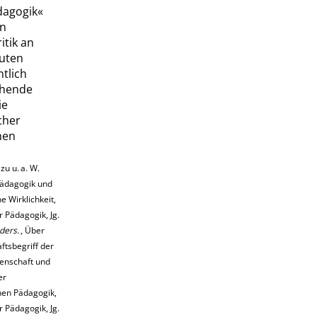
dagogik
«
en
itik an
euten
ntlich
ehende
ie
cher
hen
azu u. a.
W.
Pädagogik und
e Wirklichkeit,
ür Pädagogik, Jg.
ders.
, Über
ftsbegriff der
enschaft und
er
hen Pädagogik,
ür Pädagogik, Jg.