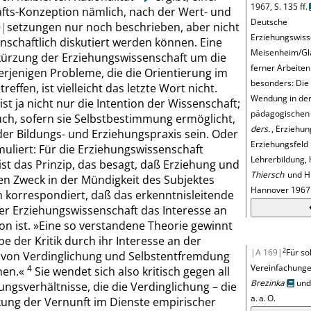
1967, S. 135 ff.
fts-Konzeption nämlich, nach der Wert- und
Deutsche
|
setzungen nur noch beschrieben, aber nicht
Erziehungswiss
schaftlich diskutiert werden können. Eine
Meisenheim/Gl
kürzung der Erziehungswissenschaft um die
ferner Arbeite
erjenigen Probleme, die die Orientierung im
besonders:
Die 
effen, ist vielleicht das letzte Wort nicht.
Wendung in de
ist ja nicht nur die Intention der Wissenschaft;
pädagogischen 
auch, sofern sie Selbstbestimmung ermöglicht,
ders.
, Erziehun
der Bildungs- und Erziehungspraxis sein. Oder
Erziehungsfeld
uliert: Für die Erziehungswissenschaft
Lehrerbildung, 
 ist das Prinzip, das besagt, daß Erziehung und
Thiersch
und H
en Zweck in der Mündigkeit des Subjektes
Hannover 1967
 korrespondiert, daß das erkenntnisleitende
er Erziehungswissenschaft das Interesse an
on ist.
»
Eine so verstandene Theorie gewinnt
e der Kritik durch ihr Interesse an der
2
|A 169|
Für so
von Verdinglichung und Selbstentfremdung
Vereinfachungen
4
hen.
«
Sie wendet sich also kritisch gegen all
Brezinka
un
ungsverhältnisse, die die Verdinglichung – die
a. a. O.
ung der Vernunft im Dienste empirischer