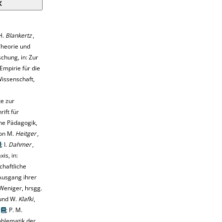
H.
Blankertz
,
heorie und
chung, in: Zur
mpirie für die
Wissenschaft,
e zur
rift für
he Pädagogik,
von M.
Heitger
,
;
I.
Dahmer
,
is, in:
chaftliche
usgang ihrer
Weniger, hrsgg.
nd W.
Klafki
,
;
P. M.
oblematik der