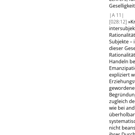
Geselligkeit
|
A
11|
[028:12]
»
Kr
intersubjek
Rationalitä
Subjekte –
dieser Gese
Rationalitä
Handeln be
Emanzipat
expliziert 
Erziehungs
gewordene 
Begründung
zugleich de
wie bei and
überholbare
systematis
nicht beans
ihrer Durc