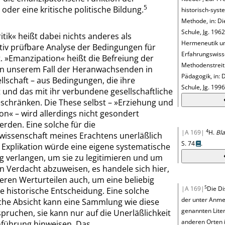
5
 oder eine kritische politische Bildung.
historisch-syst
Methode, in: D
Schule, Jg. 1962
itik
«
heißt dabei nichts anderes als
Hermeneutik u
tiv prüfbare Analyse der Bedingungen für
Erfahrungswiss
t.
»
Emanzipation
«
heißt die Befreiung der
Methodenstreit 
 in unserem Fall der Heranwachsenden in
Pädagogik, in: 
llschaft – aus Bedingungen, die ihre
Schule, Jg. 1996
t und das mit ihr verbundene gesellschaftliche
schränken. Die These selbst –
»
Erziehung und
ion
«
– wird allerdings nicht gesondert
werden. Eine solche für die
4
|A 169|
H.
Bla
wissenschaft meines Erachtens unerläßlich
S. 74
.
Explikation würde eine eigene systematische
 verlangen, um sie zu legitimieren und um
n Verdacht abzuweisen, es handele sich hier,
eren Werturteilen auch, um eine beliebig
5
|A 169|
Die Di
 historische Entscheidung. Eine solche
der unter
Anme
che Absicht kann eine Sammlung wie diese
genannten Lite
pruchen, sie kann nur auf die Unerläßlichkeit
anderen Orten 
hführung hinweisen. Das