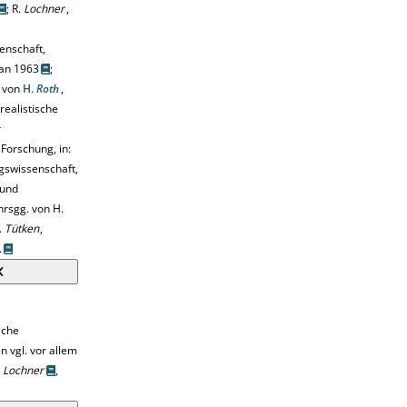
;
R.
Lochner
,
enschaft,
an 1963
;
n von
H.
Roth
,
realistische
r
Forschung, in:
gswissenschaft,
 und
hrsgg. von H.
.
Tütken
,
.
lche
 vgl. vor allem
d
Lochner
,