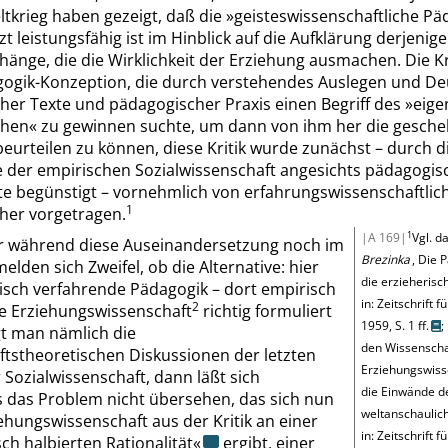
tkrieg haben gezeigt, daß die
»
geisteswissenschaftliche Pä
t leistungsfähig ist im Hinblick auf die Aufklärung derjenig
nge, die die Wirklichkeit der Erziehung ausmachen. Die Kr
gogik-Konzeption, die durch verstehendes Auslegen und D
her Texte und pädagogischer Praxis einen Begriff des
»
eige
chen
«
zu gewinnen suchte, um dann von ihm her die gesch
eurteilen zu können, diese Kritik wurde zunächst
– durch d
te der empirischen Sozialwissenschaft angesichts pädagogis
e begünstigt –
vornehmlich von erfahrungswissenschaftlic
1
 her vorgetragen.
1
|A 169|
Vgl. d
r während diese Auseinandersetzung noch im
Brezinka
, Die 
melden sich Zweifel, ob die Alternative: hier
die erzieherisch
sch verfahrende Pädagogik – dort empirisch
in: Zeitschrift f
2
e Erziehungswissenschaft
richtig formuliert
1959, S. 1 ff.
;
t man nämlich die
den Wissenscha
ftstheoretischen Diskussionen der letzten
Erziehungswiss
r Sozialwissenschaft, dann läßt sich
die Einwände d
 das Problem nicht übersehen, das sich nun
weltanschaulic
iehungswissenschaft aus der Kritik an einer
in: Zeitschrift f
isch halbierten Rationalität
«
ergibt, einer