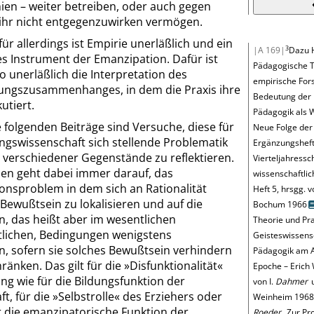
en – weiter betreiben, oder auch gegen
 ihr nicht entgegenzuwirken vermögen.
ür allerdings ist Empirie unerläßlich und ein
3
|A 169|
Dazu
s Instrument der Emanzipation. Dafür ist
Pädagogische T
 unerläßlich die Interpretation des
empirische Fors
ungszusammenhanges, in dem die Praxis ihre
Bedeutung der E
utiert.
Pädagogik als 
 folgenden Beiträge sind Versuche, diese für
Neue Folge der
ngswissenschaft sich stellende Problematik
Ergänzungsheft
 verschiedener Gegenstände zu reflektieren.
Vierteljahressch
n geht dabei immer darauf, das
wissenschaftlic
onsproblem in dem sich an Rationalität
Heft 5, hrsgg. 
ewußtsein zu lokalisieren und auf die
Bochum 1966
n, das heißt aber im wesentlichen
Theorie und Prax
ftlichen, Bedingungen wenigstens
Geisteswissens
n, sofern sie solches Bewußtsein verhindern
Pädagogik am A
ränken. Das gilt für die
»
Disfunktionalität
«
Epoche – Erich 
ng wie für die Bildungsfunktion der
von I.
Dahmer
u
t, für die
»
Selbstrolle
«
des Erziehers oder
Weinheim 1968
r die emanzipatorische Funktion der
Roeder
, Zur Pr