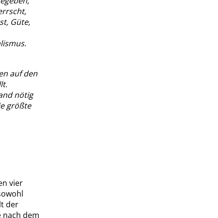
gegeben,
rrscht,
t, Güte,
alismus.
ßen auf den
lt.
hand nötig
ie größte
en vier
 sowohl
lt der
e nach dem