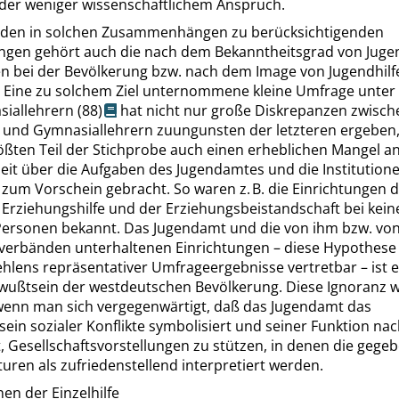
der weniger wissenschaftlichem Anspruch.
 den in solchen Zusammenhängen zu berücksichtigenden
ungen gehört auch die nach dem Bekanntheitsgrad von Jugen
nen bei der Bevölkerung bzw. nach dem Image von Jugendhilf
 Eine zu solchem Ziel unternommene kleine Umfrage unter 
siallehrern
(88)
hat nicht nur große Diskrepanzen zwisch
- und Gymnasiallehrern zuungunsten der letzteren ergeben
ößten Teil der Stichprobe auch einen erheblichen Mangel a
eit über die Aufgaben des Jugendamtes und die Institution
 zum Vorschein gebracht. So waren z. B. die Einrichtungen 
n Erziehungshilfe und der Erziehungsbeistandschaft bei kein
Personen bekannt. Das Jugendamt und die von ihm bzw. vo
verbänden unterhaltenen Einrichtungen – diese Hypothese 
ehlens repräsentativer Umfrageergebnisse vertretbar – ist e
ewußtsein der westdeutschen Bevölkerung. Diese Ignoranz w
, wenn man sich vergegenwärtigt, daß das Jugendamt das
in sozialer Konflikte symbolisiert und seiner Funktion na
t, Gesellschaftsvorstellungen zu stützen, in denen die gege
turen als zufriedenstellend interpretiert werden.
nen der Einzelhilfe