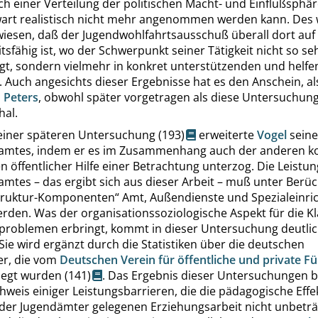
ich einer Verteilung der politischen Macht- und Einflußsphär
art realistisch nicht mehr angenommen werden kann. Des 
rwiesen, daß der Jugendwohlfahrtsausschuß überall dort au
tsfähig ist, wo der Schwerpunkt seiner Tätigkeit nicht so se
egt, sondern vielmehr in konkret unterstützenden und helf
 Auch angesichts dieser Ergebnisse hat es den Anschein, als
n
Peters
, obwohl später vorgetragen als diese Untersuchun
hal.
 einer späteren Untersuchung
(193)
erweiterte
Vogel
seine
damtes, indem er es im Zusammenhang auch der anderen 
 öffentlicher Hilfe einer Betrachtung unterzog. Die Leistun
mtes – das ergibt sich aus dieser Arbeit – muß unter Berüc
truktur-Komponenten
“
Amt, Außendienste und Spezialeinri
erden. Was der organisationssoziologische Aspekt für die K
eproblemen erbringt, kommt in dieser Untersuchung deutli
Sie wird ergänzt durch die Statistiken über die deutschen
r, die vom
Deutschen Verein für öffentliche und private F
legt wurden
(141)
. Das Ergebnis dieser Untersuchungen be
weis einiger Leistungsbarrieren, die die pädagogische Effek
 der Jugendämter gelegenen Erziehungsarbeit nicht unbeträ