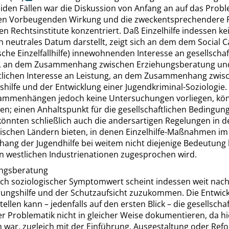
iden Fällen war die Diskussion von Anfang an auf das Prob
n Vorbeugenden Wirkung und die zweckentsprechendere 
en Rechtsinstitute konzentriert. Daß Einzelhilfe indessen ke
h neutrales Datum darstellt, zeigt sich an dem dem
Social 
sche Einzelfallhilfe) innewohnenden Interesse an gesellschaf
n, an dem Zusammenhang zwischen Erziehungsberatung u
ftlichen Interesse an Leistung, an dem Zusammenhang zwis
ilfe und der Entwicklung einer Jugendkriminal-Soziologie.
ammenhängen jedoch keine Untersuchungen vorliegen, kön
en; einen Anhaltspunkt für die gesellschaftlichen Bedingun
 könnten schließlich auch die andersartigen Regelungen in d
schen Ländern bieten, in denen Einzelhilfe-Maßnahmen im
ng der Jugendhilfe bei weitem nicht diejenige Bedeutung 
en westlichen Industrienationen zugesprochen wird.
ngsberatung
lch soziologischer Symptomwert scheint indessen weit nach
ungshilfe und der Schutzaufsicht zuzukommen. Die Entwic
ellen kann – jedenfalls auf den ersten Blick – die gesellschaf
r Problematik nicht in gleicher Weise dokumentieren, da hi
h war, zugleich mit der Einführung, Ausgestaltung oder Ref