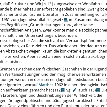
, daß Struktur und Wir
|
A
13|
kungsweise der Wohlfahrts- 
nde bisher nahezu unerforscht geblieben sind. Zwar gibt es
ischer und politischer Literatur im Zusammenhang vor all
n 1961 zum Jugendwohlfahrtsgesetz
, im Zusammenhang m
des Begriffs der
„
Grundrichtungen
“
usw., aber keine
enschaftlichen Analysen. Zwar könnte man die soziologisch
senschaftlichen Untersuchungen, besonders
onssoziologischer Art, die sich auf die Verbandsphänomene
ft beziehen, zu Rate ziehen. Das würde aber, der dadurch 
en Abstraktheit wegen, kaum die konkreten eigentümliche
ilfe erreichen. Aber selbst an einem solchen abstrakt-begri
t es bisher.
Grenzen zwischen dem faktischen Geschehen in der Jugendhi
len Wertanschauungen und den möglicherweise wirksamen
uungen werden in der internen Jugendhilfediskussion best
der ignoriert, worauf
Matthes
1962 in einer ideologiekritis
ich aufmerksam gemacht hat
(112
, vgl.
,
auch 113)
. Di
n Erörterungen und Beschreibungen der Wirklichkeit, die
en für jugendpolitische und pädagogisch-praktische Ents
 das Gesetz eingeführten und den Pluralismus der privaten