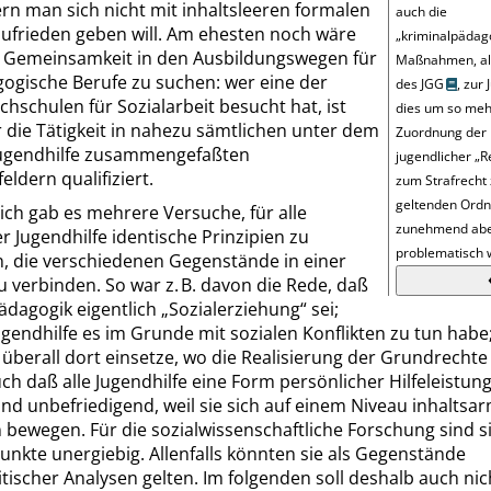
ern man sich nicht mit inhaltsleeren formalen
auch die
zufrieden geben will. Am ehesten noch wäre
„
kriminalpädag
e Gemeinsamkeit in den Ausbildungswegen für
Maßnahmen, als
gogische Berufe zu suchen: wer eine der
des
JGG
, zur 
hschulen für Sozialarbeit besucht hat, ist
dies um so mehr
r die Tätigkeit in nahezu sämtlichen unter dem
Zuordnung der
ugendhilfe zusammengefaßten
jugendlicher
„
R
eldern qualifiziert.
zum Strafrecht
geltenden Ordn
lich gab es mehrere Versuche, für alle
zunehmend ab
r Jugendhilfe identische Prinzipien zu
problematisch w
n, die verschiedenen Gegenstände in einer
u verbinden. So war z. B. davon die Rede, daß
pädagogik eigentlich
„
Sozialerziehung
“
sei;
gendhilfe es im Grunde mit sozialen Konflikten zu tun habe
 überall dort einsetze, wo die Realisierung der Grundrechte
uch daß alle Jugendhilfe eine Form persönlicher Hilfeleistung
nd unbefriedigend, weil sie sich auf einem Niveau inhaltsa
 bewegen. Für die sozialwissenschaftliche Forschung sind s
unkte unergiebig. Allenfalls könnten sie als Gegenstände
itischer Analysen gelten. Im folgenden soll deshalb auch nic