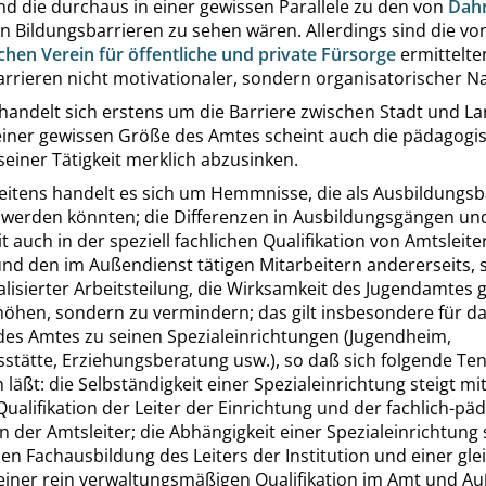
 die durchaus in einer gewissen Parallele zu den von
Dah
n Bildungsbarrieren zu sehen wären. Allerdings sind die v
hen Verein für öffentliche und private Fürsorge
ermittelte
rrieren nicht motivationaler, sondern organisatorischer Na
 handelt sich erstens um die Barriere zwischen Stadt und La
einer gewissen Größe des Amtes scheint auch die pädagogi
t seiner Tätigkeit merklich abzusinken.
eitens handelt es sich um Hemmnisse, die als Ausbildungsb
 werden könnten; die Differenzen in Ausbildungsgängen un
t auch in der speziell fachlichen Qualifikation von Amtsleite
und den im Außendienst tätigen Mitarbeitern andererseits, s
lisierter Arbeitsteilung, die Wirksamkeit des Jugendamtes 
höhen, sondern zu vermindern; das gilt insbesondere für d
 des Amtes zu seinen Spezialeinrichtungen (Jugendheim,
sstätte, Erziehungsberatung usw.), so daß sich folgende Te
 läßt: die Selbständigkeit einer Spezialeinrichtung steigt mi
Qualifikation der Leiter der Einrichtung und der fachlich-p
on der Amtsleiter; die Abhängigkeit einer Spezialeinrichtung 
en Fachausbildung des Leiters der Institution und einer gle
iner rein verwaltungsmäßigen Qualifikation im Amt und A