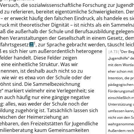
Versuch, die sozialwissenschaftliche Forschung zur Jugendhi
 zu referieren, bereitet eigentümliche Schwierigkeiten. De
 – er erweckt häufig den falschen Eindruck, als handele es s
uck mit theoretischer Dignität – ist nichts als ein Sammeln
daß die außerhalb der Schule und Berufsausbildung gelege
hen Veranstaltungen der Gesellschaft in einem Gesetz, de
1
fahrtsgesetz
, zur Sprache gebracht werden, täuscht lei
ß es sich hier um außerordentlich heterogene
1
|A 73|
Der Beg
elder handelt. Diese Felder zeigen
„
Jugendhilfe
“
de
eine einheitliche Struktur. Was wir
mit dem Wortla
 nennen, ist deshalb auch nicht so zu
eher schon mit 
 wie wir es etwa von der Schule oder der
Intention, die pr
wöhnt sind. Die Sammelbezeichnung
pädagogischen
e
“
markiert vielmehr eine Verlegenheit; sie
Förderungsma
n auch häufig nur eine gängige negative
einschließlich m
: alles, was weder der Schule noch der
Unterstützung 
ldung zugehörig ist. Tatsächlich lassen sich
umfassen kann,
 zwischen der Heimerziehung an
nicht von den S
hbaren, den Freizeitstätten für Jugendliche
wahrgenommen
milienberatung kaum Gemeinsamkeiten
Außerdem rechn