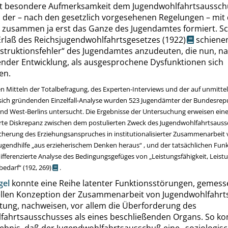
t besondere Aufmerksamkeit dem Jugendwohlfahrtsaussc
 der – nach den gesetzlich vorgesehenen Regelungen – mit
 zusammen ja erst das Ganze des Jugendamtes formiert. S
rlaß des
Reichsjugendwohlfahrtsgesetzes (1922)
schienen
struktionsfehler
“
des Jugendamtes anzudeuten, die nun, na
ender Entwicklung, als ausgesprochene Dysfunktionen sich
en.
n Mitteln der Totalbefragung, des Experten-Interviews und der auf unmitte
ich gründenden Einzelfall-Analyse wurden 523 Jugendämter der Bundesrep
nd West-Berlins untersucht. Die Ergebnisse der Untersuchung erweisen ein
e Diskrepanz zwischen dem postulierten Zweck des Jugendwohlfahrtsauss
cherung des Erziehungsanspruches in institutionalisierter Zusammenarbeit 
Jugendhilfe
„
aus erzieherischem Denken heraus
“
, und der tatsächlichen Fun
differenzierte Analyse des Bedingungsgefüges von
„
Leistungsfähigkeit, Leistu
bedarf
“
(192,
269
)
.
gel
konnte eine Reihe latenter Funktionsstörungen, gemess
nellen Konzeption der Zusammenarbeit von Jugendwohlfahr
tung, nachweisen, vor allem die Überforderung des
fahrtsausschusses als eines beschließenden Organs. So 