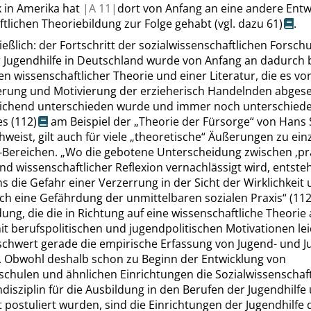
k
in Amerika hat
|
A
11|
dort von Anfang an eine andere Entw
ftlichen Theoriebildung zur Folge gehabt
(vgl. dazu 61)
.
ießlich: der Fortschritt der sozialwissenschaftlichen Forsch
r Jugendhilfe in Deutschland wurde von Anfang an dadurch 
n wissenschaftlicher Theorie und einer Literatur, die es v
ierung und Motivierung der erzieherisch Handelnden abges
ichend unterschieden wurde und immer noch unterschiede
s (112)
am Beispiel der
„
Theorie der Fürsorge
“
von
Hans 
weist, gilt auch für viele
„
theoretische
“
Äußerungen zu ein
e-Bereichen.
„
Wo die gebotene Unterscheidung zwischen
‚
pr
nd wissenschaftlicher Reflexion vernachlässigt wird, entste
 die Gefahr einer Verzerrung in der Sicht der Wirklichkeit
uch eine Gefährdung der unmittelbaren sozialen Praxis
“
(11
ung, die die in Richtung auf eine wissenschaftliche Theori
it berufspolitischen und jugendpolitischen Motivationen lei
schwert gerade die empirische Erfassung von Jugend- und J
 Obwohl deshalb schon zu Beginn der Entwicklung von
schulen und ähnlichen Einrichtungen die Sozialwissenschaft
isziplin für die Ausbildung in den Berufen der Jugendhilfe
t postuliert wurden, sind die Einrichtungen der Jugendhilfe