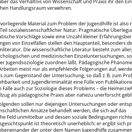
über das Verhältnis von Wissenschaft und Praxis ihr den Eint
chen Handlungsraum verwehren.
vorliegende Material zum Problem der Jugendhilfe ist also
 Teil sozialwissenschaftlicher Natur. Pragmatische Überleg
ische Vorschläge sowie eine Unzahl kleiner Erfahrungsber
gen von Einzelfällen stellen den Hauptanteil, besonders d
enliteratur. Die wissenschaftliche Literatur besteht zum alle
sychologischen und medizinischen Einzeluntersuchungen, so
 der Jugendsoziologie zuordnen läßt. Pädagogische Phänom
 Arbeiten meist nur als empfehlende Folgerungen auf, werd
s zum Gegenstand der Untersuchung, so daß z. B. zum Pr
hbarkeit und Jugendkriminalität eine Fülle von Publikatione
n Falle auch zur Soziologie dieses Problems – die Heimerzi
llzug als pädagogische Praxis aber nahezu unerforscht gebl
folgenden sollen nur diejenigen Untersuchungen oder ent
nschaftlichen Ansätze behandelt werden, die sich auf das
he Feld unmittelbar und dessen soziale Bedingungen richte
gesichtspunkt ist theoretisch unerheblich; er ergibt sich 
ebeneinander der unter dem Namen Jugendhilfe zusamme