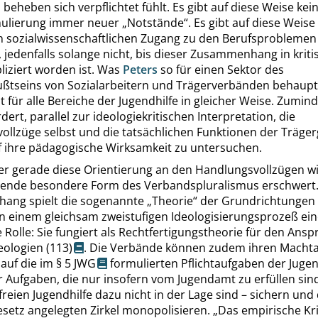
beheben sich verpflichtet fühlt. Es gibt auf diese Weise ke
mulierung immer neuer
„
Notstände
“
. Es gibt auf diese Weise
n sozialwissenschaftlichen Zugang zu den Berufsproblemen
, jedenfalls solange nicht, bis dieser Zusammenhang in kriti
liziert worden ist. Was
Peters
so für einen Sektor des
ßtseins von Sozialarbeitern und Trägerverbänden behauptet
cht für alle Bereiche der Jugendhilfe in gleicher Weise. Zumind
dert, parallel zur ideologiekritischen Interpretation, die
ollzüge selbst und die tatsächlichen Funktionen der Träge
uf ihre pädagogische Wirksamkeit zu untersuchen.
er gerade diese Orientierung an den Handlungsvollzügen w
hende besondere Form des Verbandspluralismus erschwert.
ang spielt die sogenannte
„
Theorie
“
der Grundrichtungen
in einem gleichsam zweistufigen Ideologisierungsprozeß ei
 Rolle: Sie fungiert als Rechtfertigungstheorie für den Ans
eologien
(113)
. Die Verbände können zudem ihren Macht
 auf die im
§ 5
JWG
formulierten Pflichtaufgaben der Juge
er Aufgaben, die nur insofern vom Jugendamt zu erfüllen sind
freien Jugendhilfe dazu nicht in der Lage sind – sichern und
esetz angelegten Zirkel monopolisieren.
„
Das empirische Kr