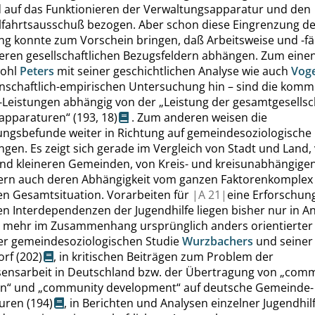
 auf das Funktionieren der Verwaltungsapparatur und den
fahrtsausschuß bezogen. Aber schon diese Eingrenzung de
ng konnte zum Vorschein bringen, daß Arbeitsweise und -fä
ren gesellschaftlichen Bezugsfeldern abhängen. Zum einen
wohl
Peters
mit seiner geschichtlichen Analyse wie auch
Voge
enschaftlich-empirischen Untersuchung hin – sind die kom
e-Leistungen abhängig von der
„
Leistung der gesamtgesellsc
apparaturen
“
(193,
18
)
. Zum anderen weisen die
ngsbefunde weiter in Richtung auf gemeindesoziologische
ngen. Es zeigt sich gerade im Vergleich von Stadt und Land,
nd kleineren Gemeinden, von Kreis- und kreisunabhängige
rn auch deren Abhängigkeit vom ganzen Faktorenkomplex
 Gesamtsituation. Vorarbeiten für
|
A
21|
eine Erforschun
 Interdependenzen der Jugendhilfe liegen bisher nur in A
mehr im Zusammenhang ursprünglich anders orientierter 
 der gemeindesoziologischen Studie
Wurzbachers
und seiner 
orf
(202)
, in kritischen Beiträgen zum Problem der
nsarbeit in Deutschland bzw. der Übertragung von
„
comm
on
“
und
„
community development
“
auf deutsche Gemeinde-
turen
(194)
, in Berichten und Analysen einzelner Jugendhil