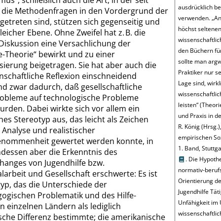
smus
“
, schließlich auch die Art, in der seit
ausdrücklich be
 die Methodenfragen in den Vordergrund der
verwenden.
„
An
getreten sind, stützen sich gegenseitig und
höchst seltenen
gleicher Ebene. Ohne Zweifel hat z. B. die
wissenschaftlic
iskussion eine Versachlichung der
den Büchern für
e-Theorie
“
bewirkt und zu einer
sollte man arg
sierung beigetragen. Sie hat aber auch die
Praktiker nur se
nschaftliche Reflexion einschneidend
Lage sind, wirkl
nd zwar dadurch, daß gesellschaftliche
wissenschaftlic
robleme auf technologische Probleme
leisten
“
(Theori
urden. Dabei wirkte sich vor allem ein
und Praxis in de
hes Stereotyp aus, das leicht als Zeichen
R. König (Hrsg.
Analyse und realistischer
empirischen So
nommenheit gewertet werden konnte, in
1. Band, Stuttg
ndessen aber die Erkenntnis des
. Die Hypoth
nges von Jugendhilfe bzw.
normativ-beruf
alarbeit und Gesellschaft erschwerte: Es ist
Orientierung de
yp, das die Unterschiede der
Jugendhilfe Tät
gogischen Problematik und des Hilfe-
Unfähigkeit im
n einzelnen Ländern als lediglich
wissenschaftli
sche Differenz bestimmte; die amerikanische