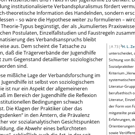
ung institutionalisierte Verbandspluralismus fördert vermu
sch-theoretische Information des Handelnden, sondern ersc
dessen – so wäre die Hypothese weiter zu formulieren – wird
 Theorie-Typus begünstigt, der als
„
kumuliertes Praxiswiss
schen Postulaten, Einzelfallstudien und Faustregeln zusam
matisierung des Verbandsanspruchs bleibt
eise aus. Dem scheint die Tatsache zu
3
|A 73|
H. L. Z
n, daß die Trägerverbände der Jugendhilfe
unterscheidet, 
t zum Gegenstand detaillierter soziologischer
Sichtung von B
worden sind.
Sozialpraktike
Kriterium
„
Verw
ese mißliche Lage der Verbandsforschung im
systematische
 Jugendhilfe ist selbst von soziologischem
Literatur-Grupp
Sie ist nur ein Aspekt der allgemeineren
berufsethisch o
aß im Bereich der Jugendhilfe die Reflexion
Literatur, Einzel
institutionellen Bedingungen schwach
der Form von F
ist. Die Klagen der Praktiker über das
mitgeteilte pra
ngsdenken
“
in den Ämtern, die Prävalenz
Erfahrungen, de
cher vor sozialanalytischen Gesichtspunkten
Orientierungen
ildung, die Abwehr eines befürchteten
sowie Veröffent