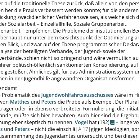
r auf die traditionelle These zurück, daß allein von den per
 her die Praxis verbessert werden könnte; für die anderen 
icklung zweckdienlicher Verfahrensweisen, als welche sich d
r Sozialarbeit – Einzelfallhilfe, Soziale Gruppenarbeit,
narbeit – empfehlen. Die Probleme der institutionellen B
berhaupt nur unter dem Gesichtspunkt der Optimierung a
den Blick, und zwar auf der Ebene programmatischer Deklara
nalyse der beteiligten Verbände, der Jugend- sowie der
verbände, schien nicht so dringend und wäre vermutlich au
ihrer politisch-öffentlich sanktionierten Konsolidierung, auf
 gestoßen. Ähnliches gilt für das Administrationssystem u
nen in der Jugendhilfe angewandten Organisationsformen.
gendamt
e Problematik des
Jugendwohlfahrtsausschusses
wäre im Hi
 von
Matthes
und
Peters
die Probe aufs Exempel. Der Plura
träger oder, in ebenso verbreiteter Formulierung, die Initiat
ände, müßte sich hier bewähren. Auch hier sind die Ergebni
chung eher skeptisch zu nennen.
Vogel
hat
(192)
– lange vo
s
und
Peters
– nicht die einschlä
|
A
17|
gigen Ideologien, s
usammenhang des Jugendamtes untersucht und bei dieser