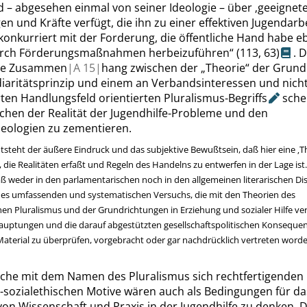
d – abgesehen einmal von seiner Ideologie – über
‚
geeignet
en und Kräfte verfügt, die ihn zu einer effektiven Jugendarb
konkurriert mit der Forderung, die öffentliche Hand habe e
urch Förderungsmaßnahmen herbeizuführen
“
(113,
63
)
. 
che Zusammen
|
A
15|
hang zwischen der
„
Theorie
“
der Grund
iaritätsprinzip und einem an Verbandsinteressen und nich
rten Handlungsfeld orientierten
Pluralismus-Begriffs
sche
schen der Realität der Jugendhilfe-Probleme und den
eologien zu zementieren.
tsteht der äußere Eindruck und das subjektive Bewußtsein, daß hier eine
‚
T
, die Realitäten erfaßt und Regeln des Handelns zu entwerfen in der Lage ist.
aß weder in den parlamentarischen noch in den allgemeinen literarischen D
ines umfassenden und systematischen Versuchs, die mit den Theorien des
chen Pluralismus und der Grundrichtungen in Erziehung und sozialer Hilfe 
uptungen und die darauf abgestützten gesellschaftspolitischen Konseque
aterial zu überprüfen, vorgebracht oder gar nachdrücklich vertreten worde
lche mit dem Namen des Pluralismus sich rechtfertigenden
h-sozialethischen Motive wären auch als Bedingungen für da
von Wissenschaft und Praxis in der Jugendhilfe zu denken. D