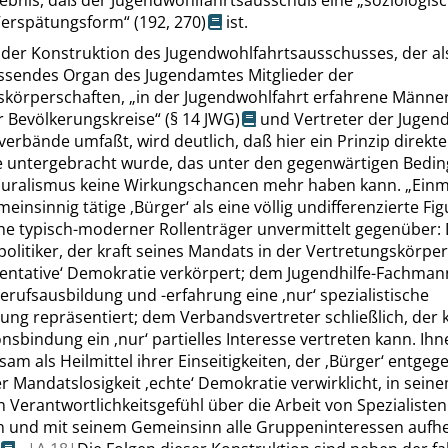
ebnis, daß der Jugendwohlfahrtsausschuß eine
„
soziologisc
 Verspätungsform
“
(192,
270
)
ist.
 der Konstruktion des Jugendwohlfahrtsausschusses, der al
ssendes Organ des Jugendamtes Mitglieder der
skörperschaften,
„
in der Jugendwohlfahrt erfahrene Männe
r Bevölkerungskreise
“
(
§ 14
JWG)
und Vertreter der Jugen
erbände umfaßt, wird deutlich, daß hier ein Prinzip direkte
 untergebracht wurde, das unter den gegenwärtigen Bedi
uralismus keine Wirkungschancen mehr haben kann.
„
Einm
meinsinnig tätige
‚
Bürger
‘
als eine völlig undifferenzierte Fig
he typisch-moderner Rollenträger unvermittelt gegenüber
itiker, der kraft seines Mandats in der Vertretungskörper
entative
‘
Demokratie verkörpert; dem Jugendhilfe-Fachmann,
 Berufsausbildung und -erfahrung eine
‚
nur
‘
spezialistische
ng repräsentiert; dem Verbandsvertreter schließlich, der k
onsbindung ein
‚
nur
‘
partielles Interesse vertreten kann. Ihn
hsam als Heilmittel ihrer Einseitigkeiten, der
‚
Bürger
‘
entgege
er Mandatslosigkeit
‚
echte
‘
Demokratie verwirklicht, in sein
 Verantwortlichkeitsgefühl über die Arbeit von Spezialisten
n und mit seinem Gemeinsinn alle Gruppeninteressen aufh