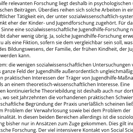
ilfe relevanten Forschung liegt deshalb in psychologischen
ischen Beiträgen. Überdies reihen sich solche Arbeiten in e
tlicher Tätigkeit ein, der unter sozialwissenschaftlich-sys
nkt eher der Kinder- und Jugendforschung zugehört. Für d
 Sinne eine sozialwissenschaftliche Jugendhilfe-Forschung
ibt daher wenig übrig. Ja, solche Jugendhilfe-Forschung erwe
 als eine Fiktion, sofern sie dem vergleichbar sein soll, was
des Bildungswesens, der Familie, der frühen Kindheit, der J
 werden kann.
m: die wenigen sozialwissenschaftlichen Untersuchungen v
s ganze Feld der Jugendhilfe außerordentlich ungleichmäßig.
n praktischen Interessen der Träger von Jugendhilfe-Maß
als an einem theoretisch-wissenschaftlichen Interesse. Eine
n kontinuierliche Theoriebildung ist deshalb auch nur dor
, wo seit Jahrzehnten die vorhandenen praktischen Schwier
schaftliche Begründung der Praxis unerläßlich scheinen ließ
eim Problem der Verwahrlosung sowie bei dem Problem der
nalität. In diesen beiden Bereichen allerdings ist die soziol
ung bisher nur in Ansätzen zum Zuge gekommen. Dies gilt i
tsche Forschung. Der viel intensivere Kontakt von
Social Sci