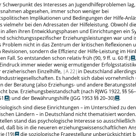
r Schwerpunkt des Interesses an Jugendhilfeproblemen lag,
snahmen abgesehen, immer schon weniger bei
tspolitischen Implikationen und Bedingungen der Hilfe-Anlä
s vielmehr bei den Adressaten der Hilfeleistung. Obwohl di
 in allen ihren Entwicklungsphasen und Einrichtungen ein 
d schichtungsspezifischer Erziehungsleistungen war und is
 Problem nicht in das Zentrum der kritischen Reflexionen 
 Revisionen, sondern die Effizienz der Hilfe-Leistung im Hinb
en Fall. So entstanden schon relativ früh
(90,
9 ff.
u.
60 ff.
)
Eindruck immer wieder wenig ermutigender Erfolgsstatistike
erzieherischen Einzelhilfe,
|
A
22|
in Deutschland allerdings
Industriegesellschaften. Es handelt sich dabei vornehmlich
en der Beratung (also Erziehungs- und andere Beratungsstel
icht bzw. Erziehungsbeistandschaft (nach
RJWG 1922,
§§ 56
61
) und der Bewährungshilfe
(JGG 1953
§§ 20–30
)
.
ziologisch sind diese Einrichtungen – im Unterschied zu den
ischen Ländern – in Deutschland nicht thematisiert worden.
ellen stand das psychologische Interesse so ausschließlich
d, daß bis in die neueren erziehungswissenschaftlichen An
rie
(19)
die soziologische Fragestellung unberücksichtigt bl