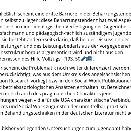
ließlich scheint eine dritte Barriere in der Beharrungstend
n selbst zu liegen; diese Beharrungstendenz hat zwei Aspek
erseits in einer ideologischen Verfestigung der Gegenübers
sfachmann und pädagogisch-fachlich zuständigem Jugendp
 sie besteht andererseits darin, daß bei der Diskussion der
eleistungen und des Leistungsbedarfs aus der vorgegebene
onsstruktur heraus argumentiert wird und nicht aus den
ernissen des Hilfe-Vollzugs
“
(193,
50
)
.
r scheint die Problematik noch weiter differenziert werden
erücksichtigt, was aus dem Umkreis des angelsächsischen
tion Research
vorliegt bzw. in den
Social-Work
-Publikatione
d betriebssoziologischen Ansätzen enthalten ist. Bezeichn
vermutlich auch des pragmatischen Charakters jener
chungen wegen – die für die USA charakteristische Verbind
nces
und
Social Work
zugunsten der unmittelbar praktisch
n Behandlungstechniken in der deutschen Literatur nicht a
e bisher vorliegenden Untersuchungen zum Jugendamt habe