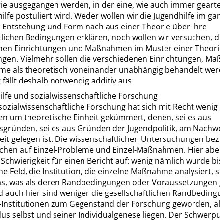
ie ausgegangen werden, in der eine, wie auch immer gearte
ilfe postuliert wird. Weder wollen wir die Jugendhilfe im ga
r Entstehung und Form nach aus einer Theorie über ihre
tlichen Bedingungen erklären, noch wollen wir versuchen, d
nen Einrichtungen und Maßnahmen im Muster einer Theori
ngen. Vielmehr sollen die verschiedenen Einrichtungen, 
me als theoretisch voneinander unabhängig behandelt wer
 fällt deshalb notwendig additiv aus.
ilfe und sozialwissenschaftliche Forschung
sozialwissenschaftliche Forschung hat sich mit Recht wenig
 um theoretische Einheit gekümmert, denen, sei es aus
sgründen, sei es aus Gründen der Jugendpolitik, am Nachwe
keit gelegen ist. Die wissenschaftlichen Untersuchungen bez
ichen auf Einzel-Probleme und Einzel-Maßnahmen. Hier abe
 Schwierigkeit für einen Bericht auf: wenig nämlich wurde b
he Feld, die Institution, die einzelne Maßnahme analysiert,
as, was als deren Randbedingungen oder Voraussetzungen 
d auch hier sind weniger die gesellschaftlichen Randbedin
-Institutionen zum Gegenstand der Forschung geworden, als
dus
selbst und seiner Individualgenese liegen. Der Schwerpu