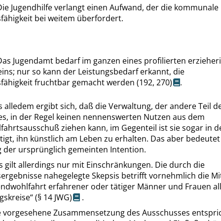
Die Jugendhilfe verlangt einen Aufwand, der die kommunale
fähigkeit bei weitem überfordert.
Das Jugendamt bedarf im ganzen eines profilierten erzieher
ins; nur so kann der Leistungsbedarf erkannt, die
sfähigkeit fruchtbar gemacht werden
(192,
270
)
.
 alledem ergibt sich, daß die Verwaltung, der andere Teil d
s, in der Regel keinen nennenswerten Nutzen aus dem
ahrtsausschuß ziehen kann, im Gegenteil ist sie sogar in 
tigt, ihn künstlich am Leben zu erhalten. Das aber bedeutet
 der ursprünglich gemeinten Intention.
 gilt allerdings nur mit Einschränkungen. Die durch die
ergebnisse nahegelegte Skepsis betrifft vornehmlich die M
endwohlfahrt erfahrener oder tätiger Männer und Frauen al
gskreise
“
(
§ 14
JWG)
.
e vorgesehene Zusammensetzung des Ausschusses entspri