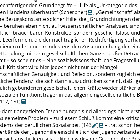
echtfertigenden Grundbegriffe – Hilfe als
„
Urkategorie des
en Handelns überhaupt
“
(Scherpner)
,
„
Gemeinschaft
“
al
e Bezugskonstante solcher Hilfe, die
„
Grundrichtungen de
– beruhen eben nicht auf wissenschaftlichen Analysen, sind
ftlich brauchbaren Konstrukte, sondern geschichtslose un
e Leerformeln, die der nachträglichen Rechtfertigung vorh
 dienen oder doch mindestens den Zusammenhang der ein
e-Handlung mit dem gesellschaftlichen Ganzen außer Betrach
 – so scheint es – eine sozialwissenschaftliche Fragestell
auf. Kritisiert wird hier jedoch nicht nur der Mangel
nschaftlicher Genauigkeit und Reflexion, sondern zugleich e
tliche Tendenz, die sich darin auszudrücken scheint, daß
„
g
lich gebundenen gesellschaftlichen Kräfte wieder stärker a
sozialen Funktionsträger in das allgemeingesellschaftliche
(112,
151
)
.
 damit angezielten Erscheinungen sind allerdings nicht ers
s gemeinte Problem – zu diesem Schluß kommt eine kritisc
stems der beruflichen Sozialarbeit
(
143
)
– trat schon he
verbände der Jugendhilfe einschließlich der Jugendverbänd
 sich anschickten, als politisch wirksame Gruppen ihre Pos