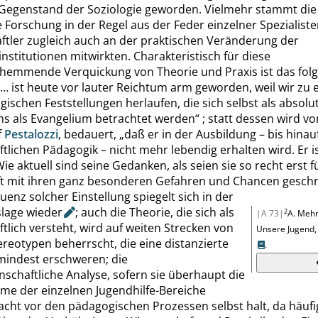
egenstand der Soziologie geworden. Vielmehr stammt die
 Forschung in der Regel aus der Feder einzelner Spezialisten
ftler zugleich auch an der praktischen Veränderung der
institutionen mitwirkten. Charakteristisch für diese
hemmende Verquickung von Theorie und Praxis ist das folg
 … ist heute vor lauter Reichtum arm geworden, weil wir zu ei
gischen Feststellungen herlaufen, die sich selbst als absol
ns als Evangelium betrachtet werden
“
; statt dessen wird v
f
Pestalozzi
, bedauert,
„
daß er in der Ausbildung – bis hinau
tlichen Pädagogik – nicht mehr lebendig erhalten wird. Er is
Wie aktuell sind seine Gedanken, als seien sie so recht erst 
ft mit ihren ganz besonderen Gefahren und Chancen gesch
enz solcher Einstellung spiegelt sich in der
slage
wieder
; auch die Theorie, die sich als
2
|A 73|
A. Mehr
tlich versteht, wird auf weiten Strecken von
Unsere Jugend, 
ereotypen beherrscht, die eine distanzierte
.
mindest erschweren; die
nschaftliche Analyse, sofern sie überhaupt die
me der einzelnen Jugendhilfe-Bereiche
acht vor den pädagogischen Prozessen selbst halt, da häufi