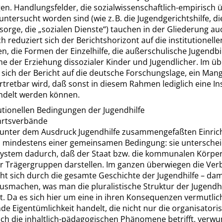
en. Handlungsfelder, die sozialwissenschaftlich-empirisch
untersucht worden sind (wie z. B. die Jugendgerichtshilfe, di
sorge, die
„
sozialen Dienste
“
) tauchen in der Gliederung au
h reduziert sich der Berichtshorizont auf die institutionelle
n, die Formen der Einzelhilfe, die außerschulische Jugendb
e der Erziehung dissozialer Kinder und Jugendlicher. Im üb
sich der Bericht auf die deutsche Forschungslage, ein Mang
tretbar wird, daß sonst in diesem Rahmen lediglich eine Ins
ndelt werden können.
tutionellen Bedingungen der Jugendhilfe
hrtsverbände
e unter dem Ausdruck Jugendhilfe zusammengefaßten Einri
n mindestens einer gemeinsamen Bedingung: sie unterschei
ystem dadurch, daß der Staat bzw. die kommunalen Körpe
er Trägergruppen darstellen. Im ganzen überwiegen die Verb
ht sich durch die gesamte Geschichte der Jugendhilfe – dam
usmachen, was man die pluralistische Struktur der Jugendhi
. Da es sich hier um eine in ihren Konsequenzen vermutlic
de Eigentümlichkeit handelt, die nicht nur die organisatori
ch die inhaltlich-pädagogischen Phänomene betrifft, verwu