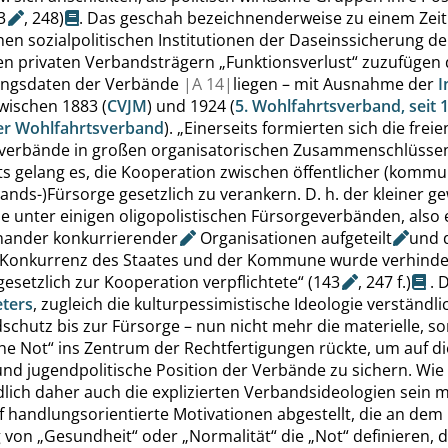
3
,
248
)
. Das geschah bezeichnenderweise zu einem Zeit
chen sozialpolitischen Institutionen der Daseinssicherung d
n privaten Verbandsträgern
„
Funktionsverlust
“
zuzufügen 
ungsdaten der Verbände
|
A
14|
liegen – mit Ausnahme der
I
wischen 1883 (
CVJM
) und 1924 (
5. Wohlfahrtsverband, seit 
her Wohlfahrtsverband
).
„
Einerseits formierten sich die freie
verbände in großen organisatorischen Zusammenschlüsse
ts gelang es, die Kooperation zwischen öffentlicher (kommu
bands-)Fürsorge gesetzlich zu verankern. D. h. der kleiner 
 unter einigen oligopolistischen Fürsorgeverbänden, also 
inander
konkurrierender
Organisationen
aufgeteilt
und 
e Konkurrenz des Staates und der Kommune wurde verhinde
esetzlich zur Kooperation verpflichtete
“
(
143
,
247 f.
)
. 
eters
, zugleich die kulturpessimistische Ideologie verständlic
chutz bis zur Fürsorge – nun nicht mehr die materielle, s
he Not
“
ins Zentrum der Rechtfertigungen rückte, um auf d
 und jugendpolitische Position der Verbände zu sichern. Wie
lich daher auch die explizierten Verbandsideologien sein m
uf handlungsorientierte Motivationen abgestellt, die an dem
g von
„
Gesundheit
“
oder
„
Normalität
“
die
„
Not
“
definieren, d