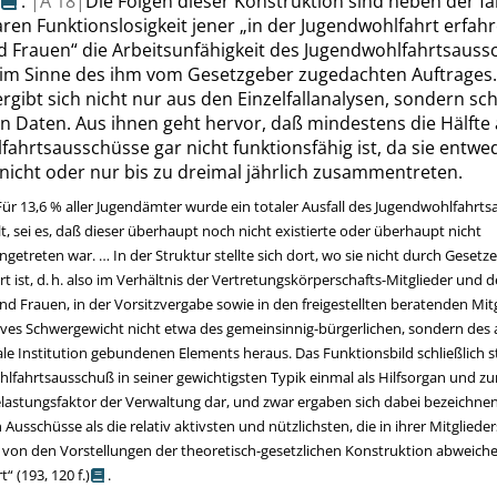
.
|
A
18|
Die Folgen dieser Konstruktion sind neben der fa
ren Funktionslosigkeit jener
„
in der Jugendwohlfahrt
erfah
d Frauen
“
die Arbeitsunfähigkeit des Jugendwohlfahrtsauss
im Sinne des ihm vom Gesetzgeber zugedachten Auftrages.
rgibt sich nicht nur aus den Einzelfallanalysen, sondern s
en Daten. Aus ihnen geht hervor, daß mindestens die Hälfte 
ahrtsausschüsse gar nicht funktionsfähig ist, da sie entwe
nicht oder nur bis zu dreimal jährlich zusammentreten.
Für 13,6 % aller Jugendämter wurde ein totaler Ausfall des Jugendwohlfahrt
lt, sei es, daß dieser überhaupt noch nicht existierte oder überhaupt nicht
etreten war. … In der Struktur stellte sich dort, wo sie nicht durch Gesetze
t ist, d. h. also im Verhältnis der Vertretungskörperschafts-Mitglieder und 
d Frauen, in der Vorsitzvergabe sowie in den freigestellten beratenden Mitg
ives Schwergewicht nicht etwa des gemeinsinnig-bürgerlichen, sondern des 
 Institution gebundenen Elements heraus. Das Funktionsbild schließlich st
lfahrtsausschuß in seiner gewichtigsten Typik einmal als Hilfsorgan und z
lastungsfaktor der Verwaltung dar, und zwar ergaben sich dabei bezeichne
 Ausschüsse als die relativ aktivsten und nützlichsten, die in ihrer Mitglied
 von den Vorstellungen der theoretisch-gesetzlichen Konstruktion abweich
t
“
(193,
120 f.
)
.