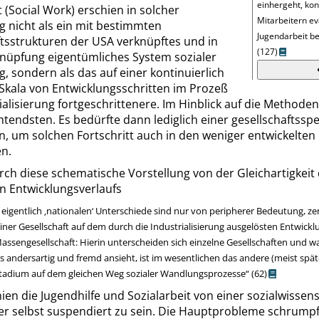
einhergeht, ko
 (
Social Work
) erschien in solcher
Mitarbeitern e
g nicht als ein mit bestimmten
Jugendarbeit be
ftsstrukturen der USA verknüpftes und in
(127)
knüpfung eigentümliches System sozialer
ng, sondern als das auf einer kontinuierlich
Skala von Entwicklungsschritten im Prozeß
ialisierung fortgeschrittenere. Im Hinblick auf die Methode
tendsten. Es bedürfte dann lediglich einer gesellschaftsspe
n, um solchen Fortschritt auch in den weniger entwickelte
n.
rch diese schematische Vorstellung von der Gleichartigkeit
en Entwicklungsverlaufs
 eigentlich
‚
nationalen
‘
Unterschiede sind nur von peripherer Bedeutung, zentr
iner Gesellschaft auf dem durch die Industrialisierung ausgelösten Entwick
Massengesellschaft: Hierin unterscheiden sich einzelne Gesellschaften und wa
s andersartig und fremd ansieht, ist im wesentlichen das andere (meist spät
tadium auf dem gleichen Weg sozialer Wandlungsprozesse
“
(62
)
ien die Jugendhilfe und Sozialarbeit von einer sozialwissen
er selbst suspendiert zu sein. Die Hauptprobleme schrumpf