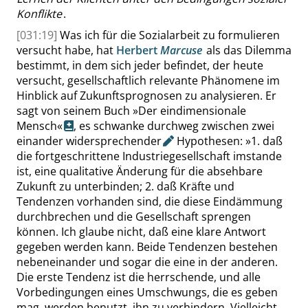
Konflikte
.
[031:19]
Was ich für die Sozialarbeit zu formulieren
versucht habe, hat
Herbert
Marcuse
als das Dilemma
bestimmt, in dem sich jeder befindet, der heute
versucht, gesellschaftlich relevante Phänomene im
Hinblick auf Zukunftsprognosen zu analysieren. Er
sagt von seinem Buch
»
Der eindimensionale
Mensch
«
, es schwanke durchweg zwischen zwei
einander
widersprechender
Hypothesen:
»
1. daß
die fortgeschrittene Industriegesellschaft imstande
ist, eine qualitative Änderung für die absehbare
Zukunft zu unterbinden; 2. daß Kräfte und
Tendenzen vorhanden sind, die diese Eindämmung
durchbrechen und die Gesellschaft sprengen
können. Ich glaube nicht, daß eine klare Antwort
gegeben werden kann. Beide Tendenzen bestehen
nebeneinander und sogar die eine in der anderen.
Die erste Tendenz ist die herrschende, und alle
Vorbedingungen eines Umschwungs, die es geben
mag, werden benutzt, ihn zu verhindern. Vielleicht