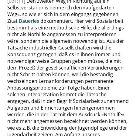
[031:11]
Den zweiten Weg in Richtung auf ein
Selbstverständnis nenne ich den
»
aufgeklärten
Weg
«
, so wie er sich in dem eingangs gegebenen
Zitat
Bäuerles
dokumentiert. Hier wird Sozialarbeit
bestimmt als eine methodische Hilfe, die allerdings
nicht als Nothilfe angemessen zu interpretieren
wäre, sondern die allgemein notwendig ist. Aus der
Tatsache industrieller Gesellschaften wird die
Konsequenz gezogen, daß es in ihnen immer und
notwendigerweise Gruppen geben müsse, die mit
dem Prozeß der gesellschaftlichen Veränderungen
nicht Schritt halten können, weil die beständig
wechselnden Lernanforderungen permanente
Anpassungsprobleme zur Folge haben. Einer
solchen Interpretation kommt die Tatsache
entgegen, daß in den Begriff Sozialarbeit zunehmend
Aufgaben und Einrichtungen hineingenommen
werden, die in der Tat mit dem Ausdruck
»
Nothilfe
«
nicht mehr angemessen bezeichnet werden können,
wie es z. B. die Entwicklung der Jugendpflege und der
Jugendarbeit zeigen. Am Anfang unseres