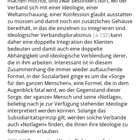
machen möchte, und zwar besonders dort, wo der
Verband sich mit einer Ideologie, einer
Weltanschauung, einer Konfession glaubt ausstatten
zu müssen und damit noch ein zusätzliches Gehäuse
bereithält, in das die einzelnen zu integrieren sind.
Ideologischer Verbandspluralismus
|
a
132|
kann
daher eine doppelte Integration des Klienten
bedeuten und damit auch eine doppelte
Abhängigkeit und ideologische Verblendung derer,
die in ihm arbeiten. Interessant ist in diesem
Zusammenhang die immer wieder auftauchende
Formel, in der Sozialarbeit ginge es um die
»
Sorge
für den ganzen Menschen
«
, eine Formel, die in dem
Augenblick fatal wird, wo der Gegenstand dieser
Sorge, der
»
ganze
«
Mensch und seine
»
Notlage
«
,
beliebig nach je zur Verfügung stehender Ideologie
interpretiert werden können. Solange das
Subsidiaritätsprinzip gilt, werden solche Verbände
auch
»
Notlagen
«
finden, die ihnen ihre Ideologie zu
formulieren erlauben.