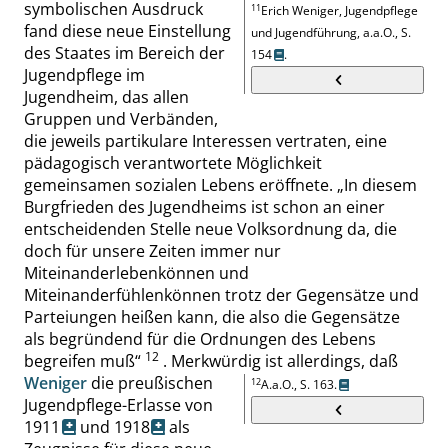
symbolischen Ausdruck
11
Erich Weniger, Jugendpflege
fand diese neue Einstellung
und Jugendführung, a.a.O.,
S.
des Staates im Bereich der
154
.
Jugendpflege im
Jugendheim, das allen
Gruppen und Verbänden,
die jeweils partikulare Interessen vertraten, eine
pädagogisch verantwortete Möglichkeit
gemeinsamen sozialen Lebens eröffnete.
„
In diesem
Burgfrieden des Jugendheims ist schon an einer
entscheidenden Stelle neue Volksordnung da, die
doch für unsere Zeiten immer nur
Miteinanderlebenkönnen und
Miteinanderfühlenkönnen trotz der Gegensätze und
Parteiungen heißen kann, die also die Gegensätze
als begründend für die Ordnungen des Lebens
12
begreifen muß
“
. Merkwürdig ist allerdings, daß
Weniger
die
preußischen
12
A.a.O.,
S. 163
.
Jugendpflege-Erlasse von
1911
und
1918
als