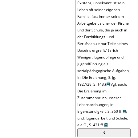
Existenz, unbekannt ist sein
Leben oft seiner eigenen
Familie, fast immer seinem
Arbeitgeber, sicher der Kirche
und der Schule, die ja auch in
der Fortbildungs- und
Berufsschule nur Teile seines
Daseins ergreift.
“
(Erich
Weniger, Jugendpflege und
Jugendführung als
sozialpädagogische Aufgaben,
in: Die Erziehung, 3. Jg.
1927/28,
S. 148
.)
Vgl. auch:
Die Erziehung im
Zusammenbruch unserer
Lebensordnungen, in:
Eigenständigkeit, S. 360 ff.
;
und:
Jugendarbeit und Schule,
a.a.O., S. 421 ff.