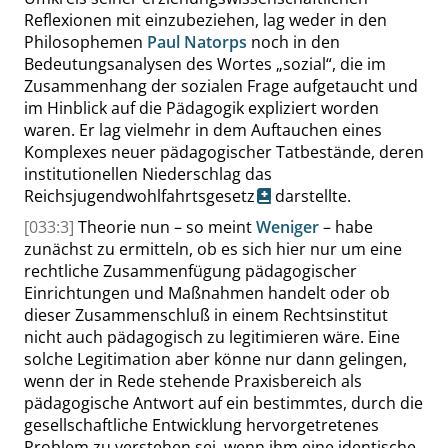
Reflexionen mit einzubeziehen, lag weder in den
Philosophemen
Paul Natorps
noch in den
Bedeutungsanalysen des Wortes
„
sozial
“
, die im
Zusammenhang der sozialen Frage aufgetaucht und
im Hinblick auf die Pädagogik expliziert worden
waren. Er lag vielmehr in dem Auftauchen eines
Komplexes neuer pädagogischer Tatbestände, deren
institutionellen Niederschlag das
Reichsjugendwohlfahrtsgesetz
darstellte.
[033:3]
Theorie nun – so meint
Weniger
– habe
zunächst zu ermitteln, ob es sich hier nur um eine
rechtliche Zusammenfügung pädagogischer
Einrichtungen und Maßnahmen handelt oder ob
dieser Zusammenschluß in einem Rechtsinstitut
nicht auch pädagogisch zu legitimieren wäre. Eine
solche Legitimation aber könne nur dann gelingen,
wenn der in Rede stehende Praxisbereich als
pädagogische Antwort auf ein bestimmtes, durch die
gesellschaftliche Entwicklung hervorgetretenes
Problem zu verstehen sei, wenn ihm eine identische