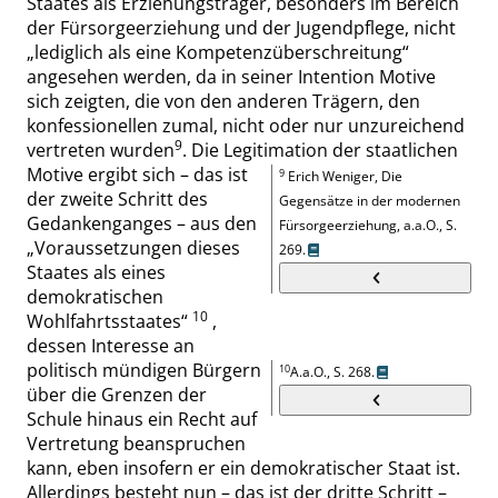
Staates als Erziehungsträger, besonders im Bereich
der Fürsorgeerziehung und der Jugendpflege, nicht
„
lediglich als eine Kompetenzüberschreitung
“
angesehen werden, da in seiner Intention Motive
sich zeigten, die von den anderen Trägern, den
konfessionellen zumal, nicht oder nur unzureichend
9
vertreten wurden
. Die Legitimation der staatlichen
Motive ergibt sich – das ist
9
Erich Weniger, Die
der zweite Schritt des
Gegensätze in der modernen
Gedankenganges – aus den
Fürsorgeerziehung, a.a.O.,
S.
„
Voraussetzungen dieses
269
.
Staates als eines
demokratischen
10
Wohlfahrtsstaates
“
,
dessen Interesse an
politisch mündigen Bürgern
10
A.a.O.,
S. 268
.
über die Grenzen der
Schule hinaus ein Recht auf
Vertretung beanspruchen
kann, eben insofern er ein demokratischer Staat ist.
Allerdings besteht nun – das ist der dritte Schritt –