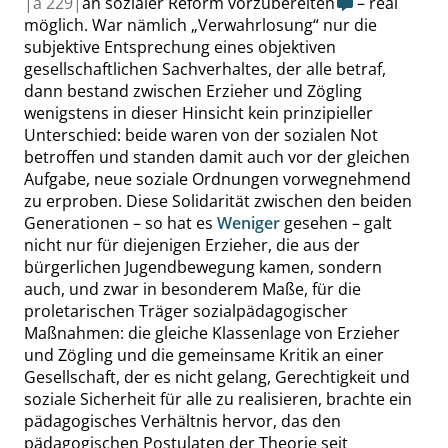
|
a
229|
an sozialer Reform vorzubereiten
– real
möglich. War nämlich
„
Verwahrlosung
“
nur die
subjektive Entsprechung eines objektiven
gesellschaftlichen Sachverhaltes, der alle betraf,
dann bestand zwischen Erzieher und Zögling
wenigstens in dieser Hinsicht kein prinzipieller
Unterschied: beide waren von der sozialen Not
betroffen und standen damit auch vor der gleichen
Aufgabe, neue soziale Ordnungen vorwegnehmend
zu erproben. Diese Solidarität zwischen den beiden
Generationen – so hat es
Weniger
gesehen – galt
nicht nur für diejenigen Erzieher, die aus der
bürgerlichen Jugendbewegung kamen, sondern
auch, und zwar in besonderem Maße, für die
proletarischen Träger sozialpädagogischer
Maßnahmen: die gleiche Klassenlage von Erzieher
und Zögling und die gemeinsame Kritik an einer
Gesellschaft, der es nicht gelang, Gerechtigkeit und
soziale Sicherheit für alle zu realisieren, brachte ein
pädagogisches Verhältnis hervor, das den
pädagogischen Postulaten der Theorie seit