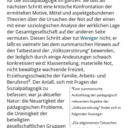
für die Sozialpädagogik im ganzen. Sie läßt als
nächsten Schritt eine kritische Konfrontation der
ermittelten Motive, Mittel und aspektgebundenen
Theorien über die Ursachen der Not auf der einen
mit einer soziologischen Analyse der wirklichen Lage
der Gesamtgesellschaft auf der anderen Seite
vermuten. Diesen Schritt aber tut
Weniger
nicht, er
läßt es vielmehr bei dem summarischen Hinweis auf
den Tatbestand der
„
Volkszerstörung
“
bewenden,
der lediglich durch einige Andeutungen schwach
konkretisiert wird: Klassenteilung, materielle Not,
nicht bewältigte wachsende Freizeit,
Erziehungsschwäche der Familie, Arbeits- und
8
Berufsnot
. Der Anlaß, sich mit Fragen der
Sozialpädagogik zu
8
Eine summarische
befassen, war ja aktueller
Aufzählung der pädagogisch
Natur: die Neuartigkeit der
relevanten Aspekte der
pädagogischen Probleme,
„
Volkszerstörung
“
findet sich in
die Uneinigkeit der
folgender Aussage:
beteiligten
„
Die allgemeinen Tatsachen
gesellschaftlichen Gruppen