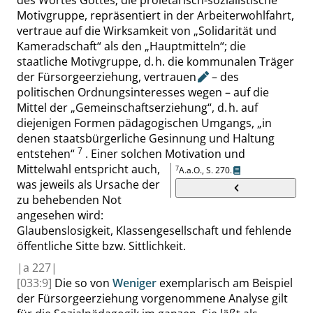
des Wortes Gottes; die proletarisch-sozialistische
Motivgruppe, repräsentiert in der Arbeiterwohlfahrt,
vertraue auf die Wirksamkeit von
„
Solidarität und
Kameradschaft
“
als den
„
Hauptmitteln
“
; die
staatliche Motivgruppe, d. h. die kommunalen Träger
der Fürsorgeerziehung,
vertrauen
– des
politischen Ordnungsinteresses wegen – auf die
Mittel der
„
Gemeinschaftserziehung
“
, d. h. auf
diejenigen Formen pädagogischen Umgangs,
„
in
denen staatsbürgerliche Gesinnung und Haltung
7
entstehen
“
. Einer solchen Motivation und
Mittelwahl entspricht auch,
7
A.a.O.,
S. 270
.
was jeweils als Ursache der
zu behebenden Not
angesehen wird:
Glaubenslosigkeit, Klassengesellschaft und fehlende
öffentliche Sitte bzw. Sittlichkeit.
|
a
227|
[033:9]
Die so von
Weniger
exemplarisch am Beispiel
der Fürsorgeerziehung vorgenommene Analyse gilt