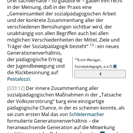
Drei Sachverhalte – so glaubte er – gäben ihm recht
in der Meinung, daß in der Praxis eine
„
Gemeinsamkeit der sozialpädagogischen Arbeit
und der konkrete Zusammenhang aller der
verschiedenen Bemühungen sichtbar wird, der
unabhängig von allen Begriffen auch bei allen
möglichen Verschiedenheiten der Mittel, Ziele und
13
Träger der Sozialpädagogik besteht
“
: ein neues
Generationenverhältnis,
der pädagogische Ertrag
13
Erich Weniger,
der Jugendbewegung und
Sozialpädagogik, a.a.O.
die Rückbesinnung auf
Pestalozzi
.
[033:12]
Der innere Zusammenhang aller
sozialpädagogischen Maßnahmen in der
„
Tatsache
der Volkszerstörung
“
barg eine einzigartige
pädagogische Chance, in der es scheinen konnte, als
sei zum ersten Mal das von
Schleiermacher
formulierte Generationenverhältnis – die
heranwachsende Generation auf die Mitwirkung