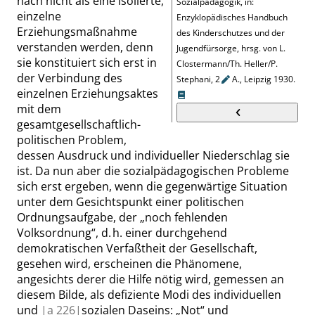
nach nicht als eine isolierte,
Sozialpädagogik, in:
einzelne
Enzyklopädisches Handbuch
Erziehungsmaßnahme
des Kinderschutzes und der
verstanden werden, denn
Jugendfürsorge, hrsg. von L.
sie konstituiert sich erst in
Clostermann/Th. Heller/P.
der Verbindung des
Stephani,
2
A., Leipzig 1930
.
einzelnen Erziehungsaktes
mit dem
gesamtgesellschaftlich-
politischen Problem,
dessen Ausdruck und individueller Niederschlag sie
ist. Da nun aber die sozialpädagogischen Probleme
sich erst ergeben, wenn die gegenwärtige Situation
unter dem Gesichtspunkt einer politischen
Ordnungsaufgabe, der
„
noch fehlenden
Volksordnung
“
, d. h. einer durchgehend
demokratischen Verfaßtheit der Gesellschaft,
gesehen wird, erscheinen die Phänomene,
angesichts derer die Hilfe nötig wird, gemessen an
diesem Bilde, als defiziente Modi des individuellen
und
|
a
226|
sozialen Daseins:
„
Not
“
und