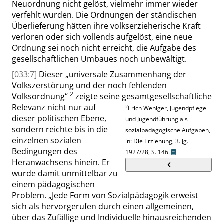
Neuordnung nicht gelöst, vielmehr immer wieder
verfehlt wurden. Die Ordnungen der ständischen
Überlieferung hätten ihre volkserzieherische Kraft
verloren oder sich vollends aufgelöst, eine neue
Ordnung sei noch nicht erreicht, die Aufgabe des
gesellschaftlichen Umbaues noch unbewältigt.
[033:7]
Dieser
„
universale Zusammenhang der
Volkszerstörung und der noch fehlenden
2
Volksordnung
“
zeigte seine gesamtgesellschaftliche
Relevanz nicht nur auf
2
Erich Weniger, Jugendpflege
dieser politischen Ebene,
und Jugendführung als
sondern reichte bis in die
sozialpädagogische Aufgaben,
einzelnen sozialen
in: Die Erziehung, 3. Jg.
Bedingungen des
1927/28,
S. 146
.
Heranwachsens hinein. Er
wurde damit unmittelbar zu
einem pädagogischen
Problem.
„
Jede Form von Sozialpädagogik erweist
sich als hervorgerufen durch einen allgemeinen,
über das Zufällige und Individuelle hinausreichenden