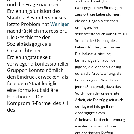
sind ja bekannt:
‚
Die
und die Frage nach der
naturgegebenen Bindungen
‘
Erziehungsfunktion des
zerstört, die Lebensformen,
Staates. Besonders dieses
die den jungen Menschen
letzte Problem hat
Weniger
umfingen, ihn
nachdrücklich interessiert.
selbstverständlich von Stufe zu
Die Geschichte der
Stufe in der Ordnung des
Sozialpädagogik als
Lebens führten, zerbrochen.
Geschichte der
Die Industrialisierung
Erziehungstätigkeit
bemächtigt sich auch der
vorwiegend konfessioneller
Jugend, die Mechanisierung
Gruppen konnte nämlich
durch die Arbeitsteilung, die
den Eindruck erwecken, als
Entleerung der Arbeit von
falle dem Staat lediglich
jedem Sinngehalt, dazu das
eine formal-subsidiäre
Vordringen der ungelernten
Funktion zu. Die
Arbeit, die Freizügigkeit auch
Kompromiß-Formel des
§ 1
der Jugend infolge ihrer
des
Abhängigkeit vom
Arbeitsmarkt, damit Trennung
von der Familie und ihren
erzieherischen Kräften,