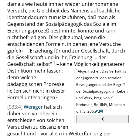
damals wie heute immer wieder unternommene
Versuch, die Gleichheit des Namens auf sachliche
Identität dadurch zurückzuführen, daß man als
Gegenstand der Sozialpädagogik das Soziale im
Erziehungsprozeß bestimmte, konnte und kann
nicht befriedigen. Dies gilt zumal, wenn die
entscheidenden Formeln, in denen jene Versuche
gipfeln –
„
Erziehung für und zur Gesellschaft, durch
die Gesellschaft und in ihr, Erziehung … der
1
Gesellschaft selbst
“
– keine Möglichkeit genauerer
Distinktion mehr lassen;
1
Aloys Fischer, Das Verhältnis
denn welche
der Jugend zu den sozialen
pädagogischen Prozesse
Bewegungen und der Begriff
ließen sich nicht in dieser
der Sozialpädagogik, in: Leben
Formel unterbringen?
und Werk, hrsg. von K.
Kreitmair, Bd. III/IV, München
[033:4]
Weniger
hat sich
o. J.,
S.
206
.
daher von vornherein
entschieden von solchen
Versuchen zu distanzieren
gesucht und – vor allem in Weiterführung der