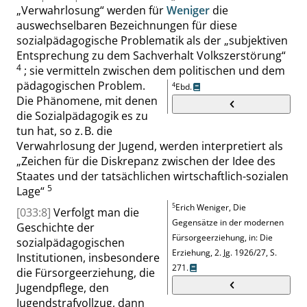
„
Verwahrlosung
“
werden für
Weniger
die
auswechselbaren Bezeichnungen für diese
sozialpädagogische Problematik als der
„
subjektiven
Entsprechung zu dem Sachverhalt Volkszerstörung
“
4
; sie vermitteln zwischen dem politischen und dem
pädagogischen Problem.
4
Ebd.
Die Phänomene, mit denen
die Sozialpädagogik es zu
tun hat, so z. B. die
Verwahrlosung der Jugend, werden interpretiert als
„
Zeichen für die Diskrepanz zwischen der Idee des
Staates und der tatsächlichen wirtschaftlich-sozialen
5
Lage
“
5
Erich Weniger, Die
[033:8]
Verfolgt man die
Gegensätze in der modernen
Geschichte der
Fürsorgeerziehung, in: Die
sozialpädagogischen
Erziehung, 2. Jg. 1926/27,
S.
Institutionen, insbesondere
271
.
die Fürsorgeerziehung, die
Jugendpflege, den
Jugendstrafvollzug, dann