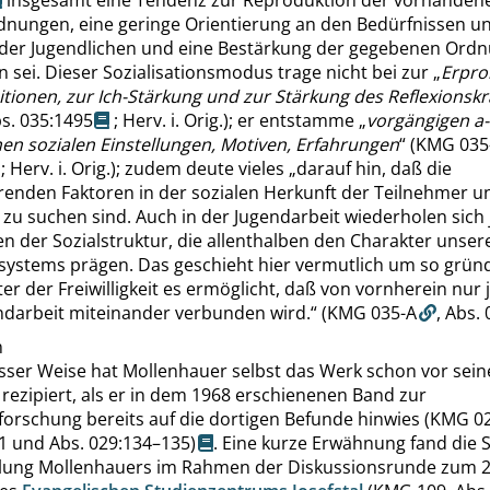
insgesamt eine Tendenz zur Reproduktion der vorhanden
dnungen, eine geringe Orientierung an den Bedürfnissen u
 der Jugendlichen und eine Bestärkung der gegebenen Ord
n sei. Dieser Sozialisationsmodus trage nicht bei zur
„
Erpro
itionen, zur Ich-Stärkung und zur Stärkung des Reflexionskr
s. 035:1495
; Herv. i. Orig.); er entstamme
„
vorgängigen a-
en sozialen Einstellungen, Motiven, Erfahrungen
“
(KMG 035
; Herv. i. Orig.); zudem deute vieles
„
darauf hin, daß die
renden Faktoren in der sozialen Herkunft der Teilnehmer u
 zu suchen sind. Auch in der Jugendarbeit wiederholen sich
 der Sozialstruktur, die allenthalben den Charakter unser
ystems prägen. Das geschieht hier vermutlich um so gründl
er der Freiwilligkeit es ermöglicht, daß von vornherein nur 
endarbeit miteinander verbunden wird.
“
(KMG 035-A
,
Abs. 
n
isser Weise hat Mollenhauer selbst das Werk schon vor sei
rezipiert, als er in dem 1968 erschienenen Band zur
forschung bereits auf die dortigen Befunde hinwies
(KMG 0
1
und
Abs. 029:134–135
)
. Eine kurze Erwähnung fand die S
llung Mollenhauers im Rahmen der Diskussionsrunde zum 2