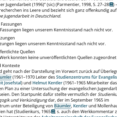
er Jugendarbeit (1996)
“
(sic) (
Parmentier, 1998,
S. 27–28
) 
recherchen ins Leere und bezieht sich ganz offenkundig auf
he Jugendarbeit in Deutschland
.
 Fassungen
 Fassungen liegen unserem Kenntnisstand nach nicht vor.
tzungen
zungen liegen unserem Kenntnisstand nach nicht vor.
fentlichte Quellen
Werk konnten keine unveröffentlichten Quellen zugeordnet
d Kontexte
d geht nach der Darstellung im Vorwort zurück auf Überle
äumler
(1961–1970 Leiter des
Studienzentrums für Evangeli
t Josefstal
) und
Helmut Kentler
(1961–1965 Mitarbeiter dase
nen Plan zu einer Untersuchung der evangelischen Jugendarb
ien. Den Startpunkt dafür stellte vermutlich der
Studienk
gogik und Verkündigung
dar, der im September 1965 im
trum unter Beteiligung von
Bäumler
,
Kentler
und Mollenha
en hat (
Studienkurs, 1965
; s. auch den Werkkommentar 