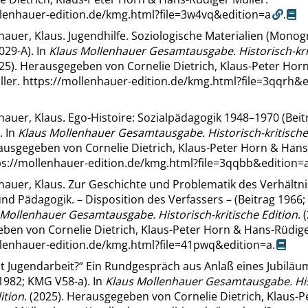
llenhauer-edition.de/kmg.html?file=3w4vq&edition=a
.
auer, Klaus. Jugendhilfe. Soziologische Materialien (Monogr
029-A). In
Klaus Mollenhauer Gesamtausgabe. Historisch-kri
025). Herausgegeben von Cornelie Dietrich, Klaus-Peter Hor
ller.
https://mollenhauer-edition.de/kmg.html?file=3qqrh&
auer, Klaus. Ego-Histoire: Sozialpädagogik 1948–1970 (Beit
. In
Klaus Mollenhauer Gesamtausgabe. Historisch-kritische
rausgegeben von Cornelie Dietrich, Klaus-Peter Horn & Han
ps://mollenhauer-edition.de/kmg.html?file=3qqbb&edition=
hauer, Klaus. Zur Geschichte und Problematik des Verhältn
nd Pädagogik. – Disposition des Verfassers – (Beitrag 1966
 Mollenhauer Gesamtausgabe. Historisch-kritische Edition
. 
ben von Cornelie Dietrich, Klaus-Peter Horn & Hans-Rüdige
llenhauer-edition.de/kmg.html?file=41pwq&edition=a
.
t Jugendarbeit?
“
Ein Rundgespräch aus Anlaß eines Jubiläu
1982; KMG V58-a). In
Klaus Mollenhauer Gesamtausgabe. His
ition
. (2025). Herausgegeben von Cornelie Dietrich, Klaus-