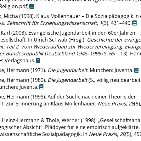
eligion.pdf)
, Micha (1998). Klaus Mollenhauer – Die Sozialpädagogik in 
ks.
Zeitschrift für Erziehungswissenschaft
,
1
(3), 431–440.
, Karl (2003). Evangelische Jugendarbeit in den 60er Jahren 
esellschaft. In Ulrich Schwab (Hrsg.),
Geschichte der evange
it. Teil 2. Vom Wiederaufbau zur Wiedervereinigung. Evange
der Bundesrepublik Deutschland 1945–1995
(S. 65–113). Han
es Verlagshaus.
ke, Hermann (1971).
Die Jugendarbeit
. München: Juventa.
ke, Hermann (1980).
Die Jugendarbeit
(5., völlig neu bearbei
ünchen: Juventa.
ke, Hermann (1998). Auf der Suche nach einer Theorie der
it. Zur Erinnerung an Klaus Mollenhauer.
Neue Praxis
,
28
(5)
, Heinz-Hermann & Thole, Werner (1998).
„
Gesellschaftsanal
gogischer Absicht
“
. Plädoyer für eine empirisch aufgeklärte,
wissenschaftliche Sozialpädagogik. In
Neue Praxis
,
28
(5), 4