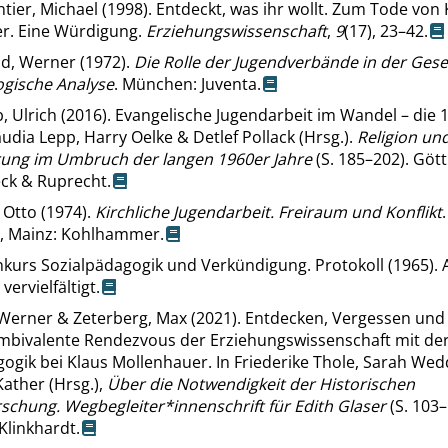
ier, Michael (1998). Entdeckt, was ihr wollt. Zum Tode von 
r. Eine Würdigung.
Erziehungswissenschaft
,
9
(17), 23–42.
ld, Werner (1972).
Die Rolle der Jugendverbände in der Gesel
ogische Analyse
. München: Juventa.
 Ulrich (2016). Evangelische Jugendarbeit im Wandel – die 
laudia Lepp, Harry Oelke & Detlef Pollack (Hrsg.).
Religion un
ung im Umbruch der langen 1960er Jahre
(S. 185–202). Gött
k & Ruprecht.
 Otto (1974).
Kirchliche Jugendarbeit. Freiraum und Konflikt
n, Mainz: Kohlhammer.
nkurs Sozialpädagogik und Verkündigung. Protokoll (1965). 
ervielfältigt.
 Werner & Zeterberg, Max (2021). Entdecken, Vergessen und
mbivalente Rendezvous der Erziehungswissenschaft mit de
ogik bei Klaus Mollenhauer. In Friederike Thole, Sarah We
ather (Hrsg.),
Über die Notwendigkeit der Historischen
schung. Wegbegleiter*innenschrift für Edith Glaser
(S. 103–
Klinkhardt.