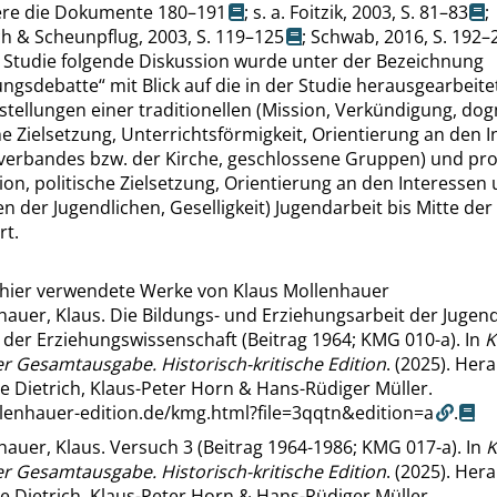
re die Dokumente 180–191
; s. a.
Foitzik, 2003,
S. 81–83
;
ch & Scheunpflug, 2003,
S. 119–125
;
Schwab, 2016,
S. 192–
e Studie folgende Diskussion wurde unter der Bezeichnung
rungsdebatte
“
mit Blick auf die in der Studie herausgearbeit
tellungen einer traditionellen (Mission, Verkündigung, dog
e Zielsetzung, Unterrichtsförmigkeit, Orientierung an den 
verbandes bzw. der Kirche, geschlossene Gruppen) und pr
on, politische Zielsetzung, Orientierung an den Interessen
n der Jugendlichen, Geselligkeit) Jugendarbeit bis Mitte der
rt.
hier verwendete Werke von Klaus Mollenhauer
hauer, Klaus. Die Bildungs- und Erziehungsarbeit der Juge
d der Erziehungswissenschaft (Beitrag 1964; KMG 010-a). In
K
r Gesamtausgabe. Historisch-kritische Edition
. (2025). He
e Dietrich, Klaus-Peter Horn & Hans-Rüdiger Müller.
llenhauer-edition.de/kmg.html?file=3qqtn&edition=a
.
auer, Klaus. Versuch 3 (Beitrag 1964-1986; KMG 017-a). In
K
r Gesamtausgabe. Historisch-kritische Edition
. (2025). He
e Dietrich, Klaus-Peter Horn & Hans-Rüdiger Müller.