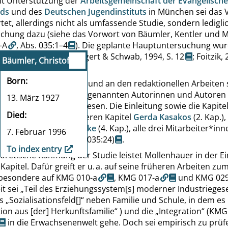
Mit Unterstützung der
Arbeitsgemeinschaft der Evangelisch
nds
und des
Deutschen Jugendinstituts
in München sei das
tet, allerdings nicht als umfassende Studie, sondern lediglic
chung dazu (siehe das Vorwort von Bäumler, Kentler und 
-A
,
Abs. 035:1–4
). Die geplante Hauptuntersuchung wu
ert (s. a.
Bäumler, Bangert & Schwab, 1994,
S. 12
;
Foitzik,
Bäumler, Christof
 2016,
S. 193
).
Born
 Konzeption der Studie und an den redaktionellen Arbeiten 
 neben den im Buchtitel genannten Autorinnen und Autoren
13. März 1927
nd
Kentler
beteiligt gewesen. Die Einleitung sowie die Kapitel
Died
auer verfasst, die anderen Kapitel
Gerda Kasakos
(2. Kap.),
. Kap.) und
Ulrich Bathke
(4. Kap.), alle drei Mitarbeiter*inn
7. Februar 1996
ers
(KMG 035-A
,
Abs. 035:24
)
.
To index entry
oretische Rahmung der Studie leistet Mollenhauer in der Ei
 Kapitel. Dafür greift er u. a. auf seine früheren Arbeiten z
sbesondere auf
KMG 010-a
,
KMG 017-a
und
KMG 02
it sei
„
Teil des Erziehungssystem[s] moderner Industriegese
es
„
Sozialisationsfeld[]
“
neben Familie und Schule, in dem es
on aus [der] Herkunftsfamilie
“
) und die
„
Integration
“
(KMG
in die Erwachsenenwelt gehe. Doch sei empirisch zu prüfe