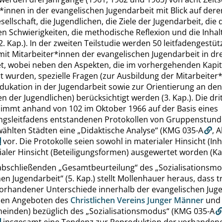
*innen in der evangelischen Jugendarbeit mit Blick auf der
sellschaft, die Jugendlichen, die Ziele der Jugendarbeit, die 
n Schwierigkeiten, die methodische Reflexion und die Inhal
(2. Kap.). In der zweiten Teilstudie werden 50 leitfadengestüt
mit Mitarbeiter*innen der evangelischen Jugendarbeit in dr
t, wobei neben den Aspekten, die im vorhergehenden Kapit
t wurden, spezielle Fragen (zur Ausbildung der Mitarbeiter
ukation in der Jugendarbeit sowie zur Orientierung an den
n der Jugendlichen) berücksichtigt werden (3. Kap.). Die dri
 nimmt anhand von 102 im Oktober 1966 auf der Basis eines
gsleitfadens entstandenen Protokollen von Gruppenstund
wählten Städten eine
„
Didaktische Analyse
“
(KMG 035-A
,
A
vor. Die Protokolle seien sowohl in materialer Hinsicht (Inha
ialer Hinsicht (Beteiligungsformen) ausgewertet worden (Kap
 abschließenden
„
Gesamtbeurteilung
“
des
„
Sozialisationsm
hen Jugendarbeit
“
(5. Kap.) stellt Mollenhauer heraus, dass t
orhandener Unterschiede innerhalb der evangelischen Jug
schen Angeboten des
Christlichen Vereins Junger Männer
und 
einden) bezüglich des
„
Sozialisationsmodus
“
(KMG 035-A