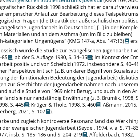
des
Evangelischen Studienzentrums Josefstal
(KMG 109
,
Abs.
ografischen Rückblick 1998 schließlich hat er darauf verwies
er empirischer Anlauf zur Bearbeitung dieses Teilspektrum
ogischer Fragen [die Didaktik der außerschulischen politis
vangelische Jugendarbeit in Deutschland
‘
, […] in der Komple
n Materialien und an dem Asthma (um im Bild zu bleiben)
h-kategorialen Ungenügens
“
(KMG 147-a
,
Abs. 147:13
)
ers
nössisch wurde die Studie zur evangelischen Jugendarbeit 
4–85
; ab der
5. Auflage 1980,
S. 34–35
) im Kontext der En
arbeit positiv und von
Schefold (1972, insbesondere
S. 40–4
er Perspektive kritisch (z. B. unklarer Begriff von Sozialisati
ung der funktionalen Bedeutung der Jugendarbeit) diskutier
gen zur Geschichte der Jugendarbeit nahmen nach unsere
nd auf die Studie von 1969 nicht Bezug, und auch in den Ar
r fand sie nur randständig Erwähnung (z. B.
Brumlik, 1998,
1998,
S. 445
;
Krüger & Thole, 1998,
S. 460
;
Aßmann, 2015
terberg, 2021,
S. 107
).
tarke und zugleich kontroverse Resonanz fand das Werk hin
 der evangelischen Jugendarbeit (
Seydel, 1974, v. a.
S. 71–8
77, insb.
S. 185–186
und
S. 204–219
;
Affolderbach, 1982,