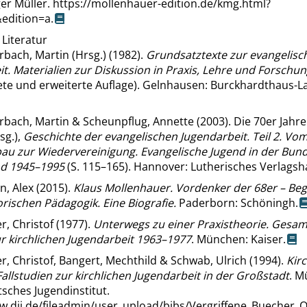
er Müller.
https://mollenhauer-edition.de/kmg.html?
&edition=a
.
 Literatur
rbach, Martin (Hrsg.) (1982).
Grundsatztexte zur evangelisc
t. Materialien zur Diskussion in Praxis, Lehre und Forschu
ete und erweiterte Auflage). Gelnhausen: Burckhardthaus-L
rbach, Martin & Scheunpflug, Annette (2003). Die 70er Jahre.
sg.),
Geschichte der evangelischen Jugendarbeit. Teil 2. Vo
au zur Wiedervereinigung. Evangelische Jugend in der Bun
d 1945–1995
(S. 115–165). Hannover: Lutherisches Verlagsh
, Alex (2015).
Klaus Mollenhauer. Vordenker der 68er – Be
ischen Pädagogik. Eine Biografie.
Paderborn: Schöningh.
, Christof (1977).
Unterwegs zu einer Praxistheorie. Gesa
r kirchlichen Jugendarbeit 1963–1977
. München: Kaiser.
r, Christof, Bangert, Mechthild & Schwab, Ulrich (1994).
Kirc
 Fallstudien zur kirchlichen Jugendarbeit in der Großstadt
. M
sches Jugendinstitut.
ww.dji.de/fileadmin/user_upload/bibs/Vergriffene_Buech