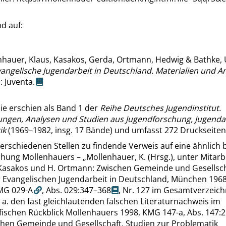
d auf:
nhauer, Klaus, Kasakos, Gerda, Ortmann, Hedwig & Bathke, 
angelische Jugendarbeit in Deutschland. Materialien und A
 Juventa.
ie erschien als Band 1 der
Reihe Deutsches Jugendinstitut.
ngen, Analysen und Studien aus Jugendforschung, Jugenda
ik
(1969–1982, insg. 17 Bände) und umfasst 272 Druckseiten
erschiedenen Stellen zu findende Verweis auf eine ähnlich b
ichung Mollenhauers –
„
Mollenhauer, K. (Hrsg.), unter Mitarb
 Kasakos und H. Ortmann: Zwischen Gemeinde und Gesellsch
r Evangelischen Jugendarbeit in Deutschland, München 1968
MG 029-A
,
Abs. 029:347–368
, Nr. 127 im Gesamtverzeich
s. a. den fast gleichlautenden falschen Literaturnachweis im
fischen Rückblick Mollenhauers 1998,
KMG 147-a
,
Abs. 147:
hen Gemeinde und Gesellschaft. Studien zur Problematik