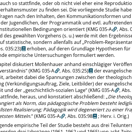
 auch so stattfinde, oder ob nicht viel eher eine Reprodukti
Verhaltensmuster zu finden sei. Die vorliegende Studie habe
itfragen nach den Inhalten, den Kommunikationsformen und
 der Jugendlichen, der Programmatik und evtl. auftretenden
nstitutionellen Bedingungen orientiert
(KMG 035-A
,
Abs. 
d des gewählten Vorgehens (s. u.) werde mit den Ergebniss
f statistische, sondern allenfalls auf
„
Problem-Repräsenta
s. 035:23
)
erhoben, auf deren Grundlage Hypothesen für
nde empirische Untersuchungen formuliert werden.
apitel diskutiert Mollenhauer anhand einschlägiger Veröffe
verständnis
“
(KMG 035-A
,
Abs. 035:25
)
der evangelisch
it, arbeitet dabei die Spannungen zwischen der theologisc
 (Verkündigungsauftrag, Ziele, Leitbilder) der evangelisch
it und der
„
geschichtlich-sozialen Lage
“
(KMG 035-A
,
Abs.
stattfinde, heraus, und konstatiert abschließend:
„
Die theolo
ngiert als Norm, das pädagogische Problem besteht ledigli
lsten Realisierung; Pädagogik wird degeneriert zu einer Fr
etsten Mitteln
.
“
(KMG 035-A
,
Abs. 035:98
; Herv. i. Orig.)
gende empirische Teil der Studie besteht aus drei Teilunte
erden drei Jahrgänge (1961, 1962 und 1965) von acht Zeitsc