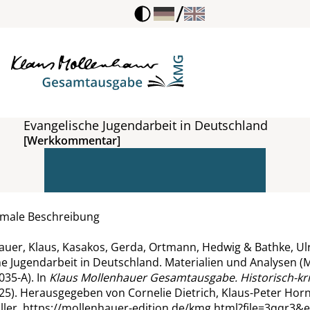
/
Evangelische Jugendarbeit in Deutschland
[Werkkommentar]
rmale Beschreibung
uer, Klaus, Kasakos, Gerda, Ortmann, Hedwig & Bathke, Ulr
he Jugendarbeit in Deutschland. Materialien und Analysen (
035-A). In
Klaus Mollenhauer Gesamtausgabe. Historisch-kri
025). Herausgegeben von Cornelie Dietrich, Klaus-Peter Hor
ller.
https://mollenhauer-edition.de/kmg.html?file=3qqr3&e