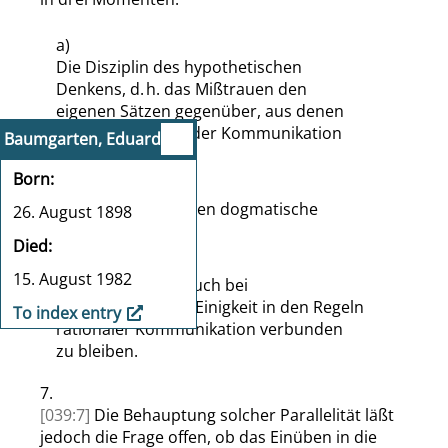
a)
Die Disziplin des hypothetischen
Denkens, d. h. das Mißtrauen den
eigenen Sätzen gegenüber, aus denen
erst die Offenheit der Kommunikation
Baumgarten, Eduard
folgt.
Born
b)
Die Abneigung gegen dogmatische
26. August 1898
Systeme.
Died
c)
15. August 1982
Die Bereitschaft, auch bei
nichtbestehender Einigkeit in den Regeln
To index entry
rationaler Kommunikation verbunden
zu bleiben.
7.
[039:7]
Die Behauptung solcher Parallelität läßt
jedoch die Frage offen, ob das Einüben in die