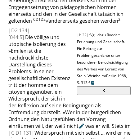
erziehungstheoretischen Denkens kann in der
Entgegensetzung von pädagogischen Normen
einerseits und den in der Gesellschaft tatsächlich
CD1D2
2
geltenden
√
andererseits gesehen werden
.
|
D2
134|
2
|b 22|
Vgl. dazu
Roeder:
[044:5]
Die völlige und
Erziehung und Gesellschaft.
utopische Isolierung des
Ein Beitrag zur
»
Emile
«
ist die
Problemgeschichte unter
nachdrücklichste
besonderer Berücksichtigung
Darstellung dieses
des Werkes von Lorenz von
Problems. In seiner
Stein
.
Weinheim/Berlin 1968,
gesellschaftlichen Existenz
S.
313 f.
tritt der
homme
dem
citoyen
gegenüber, ein
Widerspruch, der sich in
der Reflexion auf seine Bedingungen als
Entfremdung darstellt.
»
Wer in der bürgerlichen
Ordnung den Naturgefühlen den Vorrang
einräumen will, der weiß
nicht
was er will. Stets im
|
C D1
131|
Widerspruch mit sich selbst … wird er nie
3