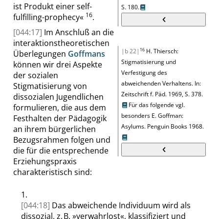
ist Produkt einer
self-
S. 180
.
16
fulfilling-prophecy
«
.
[044:17]
Im Anschluß an die
interaktionstheoretischen
16
|b 22|
H. Thiersch
:
Überlegungen
Goffmans
Stigmatisierung und
können wir drei Aspekte
Verfestigung des
der sozialen
abweichenden Verhaltens
. In:
Stigmatisierung von
Zeitschrift
f. Päd.
1969,
S. 378
.
dissozialen Jugendlichen
Für das folgende vgl.
formulieren, die aus dem
besonders
E. Goffman
:
Festhalten der Pädagogik
Asylums
.
Penguin Books 1968.
an ihrem bürgerlichen
Bezugsrahmen folgen und
die für die entsprechende
Erziehungspraxis
charakteristisch sind:
1.
[044:18]
Das abweichende Individuum wird als
dissozial, z. B.
»
verwahrlost
«
, klassifiziert und