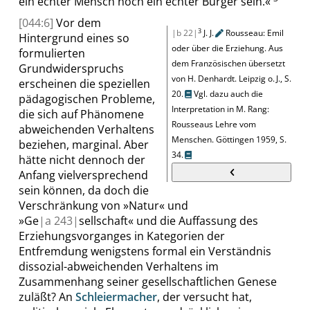
ein echter Mensch noch ein echter Bürger sein.
«
[044:6]
Vor dem
3
|b 22|
J. J.
Rousseau: Emil
Hintergrund eines so
oder über die Erziehung. Aus
formulierten
dem Französischen übersetzt
Grundwiderspruchs
von H. Denhardt
.
Leipzig o. J.,
S.
erscheinen die speziellen
20
.
Vgl. dazu auch die
pädagogischen Probleme,
Interpretation in
M. Rang
:
die sich auf Phänomene
Rousseaus Lehre vom
abweichenden Verhaltens
Menschen
.
Göttingen 1959,
S.
beziehen, marginal. Aber
34
.
hätte nicht dennoch der
Anfang vielversprechend
sein können, da doch die
Verschränkung von
»
Natur
«
und
»
Ge
|
a
243|
sellschaft
«
und die Auffassung des
Erziehungsvorganges in Kategorien der
Entfremdung wenigstens formal ein Verständnis
dissozial-abweichenden Verhaltens im
Zusammenhang seiner gesellschaftlichen Genese
zuläßt? An
Schleiermacher
, der versucht hat,