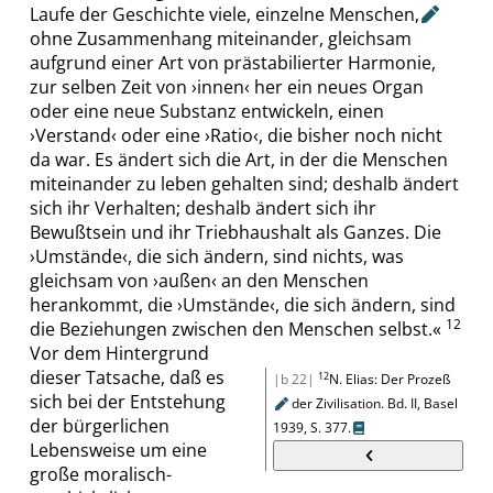
Laufe der Geschichte viele, einzelne Menschen
,
ohne Zusammenhang miteinander, gleichsam
aufgrund einer Art
von
prästabilierter Harmonie,
zur selben Zeit von
›
innen
‹
her ein neues Organ
oder eine neue Substanz entwickeln, einen
›
Verstand
‹
oder eine
›
Ratio
‹
, die bisher noch nicht
da war. Es ändert sich die Art, in der die Menschen
miteinander zu leben gehalten sind; deshalb ändert
sich ihr Verhalten; deshalb ändert sich ihr
Bewußtsein und ihr Triebhaushalt als Ganzes. Die
›
Umstände
‹
, die sich ändern, sind nichts, was
gleichsam von
›
außen
‹
an den Menschen
herankommt, die
›
Umstände
‹
, die sich ändern, sind
12
die Beziehungen zwischen den Menschen selbst.
«
Vor dem Hintergrund
dieser Tatsache, daß es
12
|b 22|
N. Elias
:
Der Prozeß
sich bei der Entstehung
der Zivilisation
. Bd.
II, Basel
der bürgerlichen
1939
,
S. 377
.
Lebensweise um eine
große moralisch-