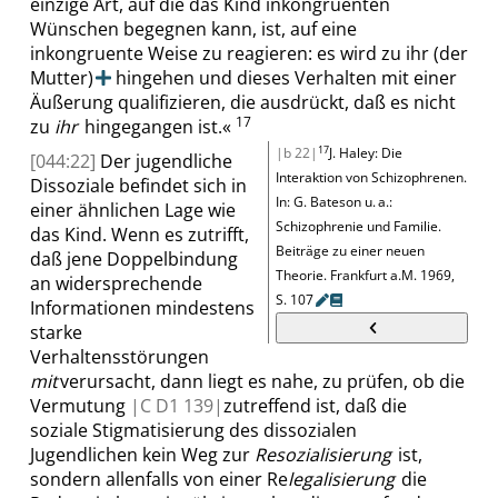
einzige Art, auf die das Kind inkongruenten
Wünschen begegnen kann, ist, auf eine
inkongruente Weise zu reagieren: es wird zu ihr
(der
Mutter)
hingehen und dieses Verhalten mit einer
Äußerung qualifizieren, die ausdrückt, daß es nicht
17
zu
ihr
hingegangen ist.
«
17
|b 22|
J. Haley: Die
[044:22]
Der jugendliche
Interaktion von Schizophrenen
.
Dissoziale befindet sich in
In:
G. Bateson u. a.
:
einer ähnlichen Lage wie
Schizophrenie und Familie.
das Kind. Wenn es zutrifft,
Beiträge zu einer neuen
daß jene Doppelbindung
Theorie
.
Frankfurt
a.M.
1969,
an widersprechende
S.
107
Informationen mindestens
starke
Verhaltensstörungen
mit
verursacht
, dann liegt es nahe, zu prüfen, ob die
Vermutung
|
C D1
139|
zutreffend ist, daß die
soziale Stigmatisierung des dissozialen
Jugendlichen kein Weg zur
Resozialisierung
ist,
sondern allenfalls von einer
Re
legalisierung
die