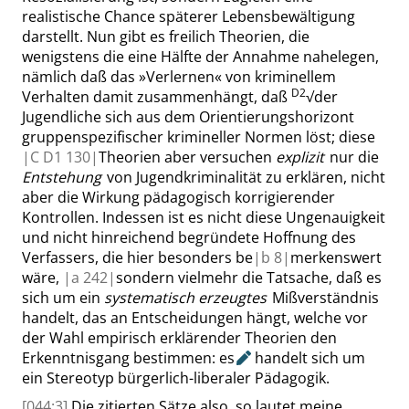
realistische Chance späterer Lebensbewältigung
darstellt. Nun gibt es freilich Theorien, die
wenigstens die eine Hälfte der Annahme nahelegen,
nämlich daß das
»
Verlernen
«
von kriminellem
D2
Verhalten damit zusammenhängt, daß
√
der
Jugendliche
sich
aus dem Orientierungshorizont
gruppenspezifischer krimineller Normen löst; diese
|
C D1
130|
Theorien aber versuchen
explizit
nur die
Entstehung
von Jugendkriminalität zu erklären, nicht
aber die Wirkung pädagogisch korrigierender
Kontrollen. Indessen ist es nicht diese Ungenauigkeit
und nicht hinreichend begründete Hoffnung des
Verfassers, die hier besonders be
|
b
8|
merkenswert
wäre,
|
a
242|
sondern vielmehr die Tatsache, daß es
sich um ein
systematisch erzeugtes
Mißverständnis
handelt, das an Entscheidungen hängt, welche vor
der Wahl empirisch erklärender Theorien den
Erkenntnisgang bestimmen:
es
handelt sich um
ein Stereotyp bürgerlich-liberaler Pädagogik.
[044:3]
Die zitierten Sätze also, so lautet meine