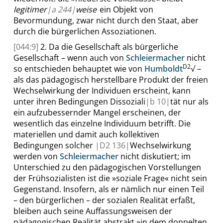
legitimer
|
a
244|
weise
ein Objekt von
Bevormundung, zwar nicht durch den Staat, aber
durch die bürgerlichen Assoziationen.
[044:9]
2. Da die Gesellschaft als
bürgerliche
Gesellschaft – wenn auch von
Schleiermacher
nicht
D2
so entschieden behauptet wie von
Humboldt
√
–
als das pädagogisch herstellbare Produkt der freien
Wechselwirkung der Individuen erscheint, kann
unter ihren Bedingungen Dissoziali
|
b
10|
tät nur als
ein aufzubessernder Mangel erscheinen, der
wesentlich das einzelne Individuum betrifft. Die
materiellen und damit auch kollektiven
Bedingungen solcher
|
D2
136|
Wechselwirkung
werden von
Schleiermacher
nicht diskutiert; im
Unterschied zu den pädagogischen Vorstellungen
der Frühsozialisten ist die
»
soziale Frage
«
nicht sein
Gegenstand. Insofern, als er nämlich nur einen Teil
– den bürgerlichen – der sozialen Realität erfaßt,
bleiben auch seine Auffassungsweisen der
pädagogischen Realität abstrakt
»
in dem doppelten