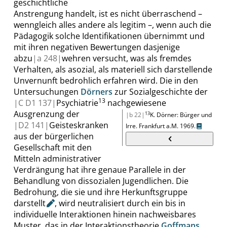
geschichtliche
Anstrengung handelt, ist es nicht überraschend –
wenngleich alles andere als legitim –, wenn auch die
Pädagogik solche Identifikationen übernimmt und
mit ihren negativen Bewertungen dasjenige
abzu
|
a
248|
wehren versucht, was als fremdes
Verhalten, als asozial, als materiell sich darstellende
Unvernunft bedrohlich erfahren wird. Die in den
Untersuchungen
Dörners
zur Sozialgeschichte der
13
|
C D1
137|
Psychiatrie
nachgewiesene
Ausgrenzung der
13
|b 22|
K. Dörner
:
Bürger und
|
D2
141|
Geisteskranken
Irre
.
Frankfurt
a.M.
1969.
aus der bürgerlichen
Gesellschaft mit den
Mitteln administrativer
Verdrängung hat ihre genaue Parallele in der
Behandlung von dissozialen Jugendlichen. Die
Bedrohung, die sie und ihre Herkunftsgruppe
darstellt
, wird neutralisiert durch ein bis in
individuelle Interaktionen hinein nachweisbares
Muster, das in der Interaktionstheorie
Goffmans