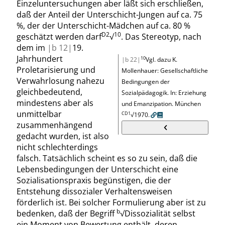
Einzeluntersuchungen aber läßt sich erschließen,
daß der Anteil der Unterschicht-Jungen auf
ca. 75
%
, der der Unterschicht-Mädchen auf
ca. 80 %
D2
10
geschätzt
werden
darf
√
.
Das Stereotyp, nach
dem im
|
b
12|
19.
Jahrhundert
10
|b 22|
Vgl. dazu K.
Proletarisierung und
Mollenhauer: Gesellschaftliche
Verwahrlosung nahezu
Bedingungen der
gleichbedeutend,
Sozialpädagogik
. In
: Erziehung
mindestens aber als
und Emanzipation
.
München
unmittelbar
CD1
√
1970.
zusammenhängend
gedacht wurden, ist also
nicht schlechterdings
falsch. Tatsächlich scheint es so zu sein, daß die
Lebensbedingungen der Unterschicht eine
Sozialisationspraxis begünstigen, die der
Entstehung dissozialer Verhaltensweisen
förderlich ist. Bei solcher Formulierung aber ist zu
b
bedenken, daß der Begriff
√
Dissozialität selbst
ein Moment von Bewertung enthält, deren