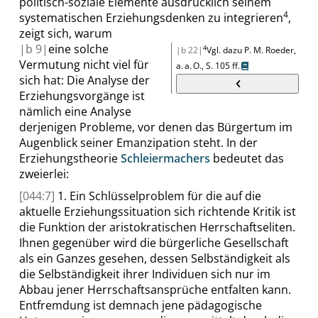
politisch-soziale Elemente ausdrücklich seinem
4
systematischen Erziehungsdenken zu integrieren
,
zeigt sich, warum
|
b
9|
eine solche
4
|b 22|
Vgl. dazu P. M. Roeder,
Vermutung nicht viel für
a. a. O.,
S.
105 ff.
sich hat: Die Analyse der
Erziehungsvorgänge ist
nämlich eine Analyse
derjenigen Probleme, vor denen das Bürgertum im
Augenblick seiner Emanzipation steht. In der
Erziehungstheorie
Schleiermachers
bedeutet das
zweierlei:
[044:7]
1. Ein Schlüsselproblem für die auf die
aktuelle Erziehungssituation sich richtende Kritik ist
die Funktion der aristokratischen Herrschaftseliten.
Ihnen gegenüber wird die bürgerliche Gesellschaft
als ein Ganzes gesehen, dessen Selbständigkeit als
die Selbständigkeit ihrer Individuen sich nur im
Abbau jener Herrschaftsansprüche entfalten kann.
Entfremdung ist demnach jene pädagogische