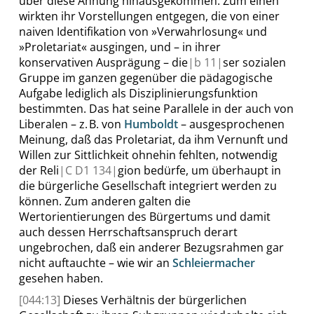
über diese Ahnung hinausgekommen. Zum einen
wirkten ihr Vorstellungen entgegen, die von einer
naiven Identifikation von
»
Verwahrlosung
«
und
»
Proletariat
«
ausgingen
,
und – in ihrer
konservativen Ausprägung – die
|
b
11|
ser sozialen
Gruppe im ganzen gegenüber die pädagogische
Aufgabe lediglich als Disziplinierungsfunktion
bestimmten. Das hat seine Parallele in der auch von
Liberalen – z. B. von
Humboldt
– ausgesprochenen
Meinung, daß das Proletariat, da ihm Vernunft und
Willen zur Sittlichkeit ohnehin fehlten, notwendig
der Reli
|
C D1
134|
gion bedürfe, um überhaupt in
die bürgerliche Gesellschaft integriert werden zu
können. Zum anderen galten die
Wertorientierungen des Bürgertums und damit
auch dessen Herrschaftsanspruch derart
ungebrochen, daß ein anderer Bezugsrahmen gar
nicht auftauchte – wie wir an
Schleiermacher
gesehen haben.
[044:13]
Dieses Verhältnis der bürgerlichen