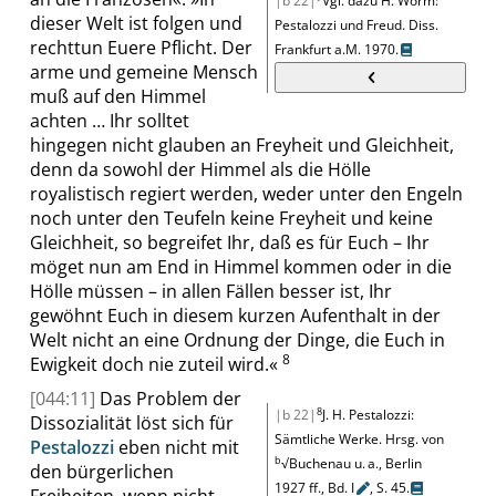
|b 22|
Vgl. dazu H. Worm
:
dieser Welt ist folgen und
Pestalozzi und Freud. Diss.
rechttun Euere Pflicht. Der
Frankfurt
a.M.
1970.
arme und gemeine Mensch
muß auf den Himmel
achten … Ihr solltet
hingegen nicht glauben an Freyheit und Gleichheit,
denn da sowohl der Himmel als die Hölle
royalistisch regiert werden, weder unter den Engeln
noch unter den Teufeln keine Freyheit und keine
Gleichheit, so begreifet Ihr, daß es für Euch – Ihr
möget nun am End in Himmel kommen oder in die
Hölle müssen – in allen Fällen besser ist, Ihr
gewöhnt Euch in diesem kurzen Aufenthalt in der
Welt nicht an eine Ordnung der Dinge, die Euch in
8
Ewigkeit doch nie zuteil wird.
«
[044:11]
Das Problem der
8
|b 22|
J. H. Pestalozzi
:
Dissozialität löst sich für
Sämtliche Werke
. Hrsg.
von
Pestalozzi
eben nicht mit
b
√
Buchenau u. a., Berlin
den bürgerlichen
1927 ff.
, Bd.
I
,
S. 45
.