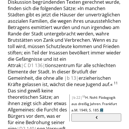
Diskussion begründenden Texten gerechnet wurde,
finden sich die folgenden Sätze:
»
In manchen
Städten gibt es
jetzt die
Häuser der unverträglichen
asozialen Familien, die wegen ihres unausstehlichen
Betragens exmittiert wurden und nun irgendwo am
Rande der Stadt untergebracht werden, wahre
Brutstätten von Zank und Verbrechen. Wenn es zu
toll wird, müssen Schutzleute kommen und Frieden
stiften; ein Teil der Insassen bevölkert immer wieder
die Gefängnisse und ist ein
Attrak
|
C D1
136|
tionszentrum für alle schlechten
Elemente der Stadt. In dieser Brutluft der
Gemeinheit, die ohne alle
|
b
13|
erzieherischen
11
Kräfte gelassen ist, wächst die neue Jugend auf.
«
Das sind gewiß keine
theoretischen Sätze; an
11
|b 22|
H. Nohl
:
Pädagogik
ihnen zeigt sich aber etwas
aus dreißig Jahren
.
Frankfurt
Allgemeines: die Furcht des
a.M.
1949,
S. 185
.
Bürgers vor dem, was er
für eine Bedrohung seiner
eige
|
D2
140|
nen Vernunft