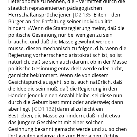
Heteronomie zu nennen, die – vermittelt durch die
staatlich repräsentierten pädagogischen
Herrschaftansprüche jener
|
D2
135|
Eliten – den
Bürger an der Entfaltung seiner Individualität
hindert.
»
Wenn die Staatsregierung meint, daß die
politische Gesinnung nur bei wenigen zu sein
brauche, und daß die Masse gewöhnt werden
müsse
, diesen mechanisch zu folgen, d. h. wenn die
Regierung vorherrschend aristokratisch ist, so ist
natürlich, daß sie sich auch darum, ob in der Masse
politische Gesinnung entwickelt
werde
oder nicht,
gar nicht bekümmert. Wenn sie von diesem
Gesichtspunkt ausgeht, so ist auch natürlich, daß
die Idee die sein muß, daß die Regierung in den
Händen jener kleinen Anzahl bleibe, sei diese nun
durch die Geburt bestimmt oder anderswie; dann
aber liegt
|
C D1
132|
darin allzu leicht ein
Bestreben, die Masse zu hindern, daß nicht etwa
das jüngere Geschlecht mit einer solchen
Gesinnung bekannt gemacht werde und zu solchen
Fertigkeiten gelange, die zum Herrschen tüchtig