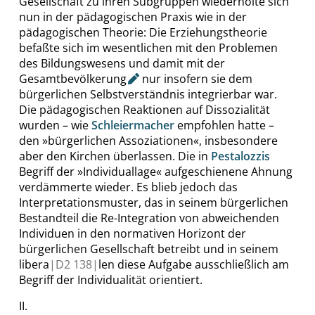
Gesellschaft zu ihren Subgruppen wiederholte sich
nun in der pädagogischen Praxis wie in der
pädagogischen Theorie: Die Erziehungstheorie
befaßte sich im wesentlichen mit den Problemen
des Bildungswesens und damit mit der
Gesamtbevölkerung
nur insofern sie dem
bürgerlichen Selbstverständnis integrierbar war.
Die pädagogischen Reaktionen auf Dissozialität
wurden – wie
Schleiermacher
empfohlen hatte –
den
»
bürgerlichen Assoziationen
«
, insbesondere
aber den Kirchen überlassen. Die in
Pestalozzis
Begriff der
»
Individuallage
«
aufgeschienene Ahnung
verdämmerte wieder. Es blieb jedoch das
Interpretationsmuster, das in seinem bürgerlichen
Bestandteil die Re-Integration von abweichenden
Individuen in den normativen Horizont der
bürgerlichen Gesellschaft betreibt und in seinem
libera
|
D2
138|
len diese Aufgabe ausschließlich am
Begriff der Individualität orientiert.
II.