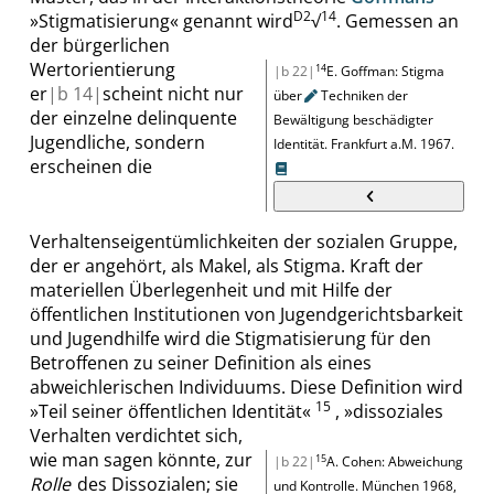
D2
14
»
Stigmatisierung
«
genannt wird
√
.
Gemessen an
der bürgerlichen
Wertorientierung
14
|b 22|
E. Goffman
:
Stigma
er
|
b
14|
scheint nicht nur
über
Techniken der
der einzelne delinquente
Bewältigung beschädigter
Jugendliche, sondern
Identität
.
Frankfurt
a.M.
1967.
erscheinen die
Verhaltenseigentümlichkeiten der sozialen Gruppe,
der er angehört, als Makel, als Stigma. Kraft der
materiellen Überlegenheit und mit Hilfe der
öffentlichen Institutionen von Jugendgerichtsbarkeit
und Jugendhilfe wird die Stigmatisierung für den
Betroffenen zu seiner Definition als eines
abweichlerischen Individuums. Diese Definition wird
15
»
Teil seiner öffentlichen Identität
«
,
»
dissoziales
Verhalten verdichtet sich,
wie man sagen könnte, zur
15
|b 22|
A. Cohen
:
Abweichung
Rolle
des Dissozialen; sie
und Kontrolle
.
München 1968
,