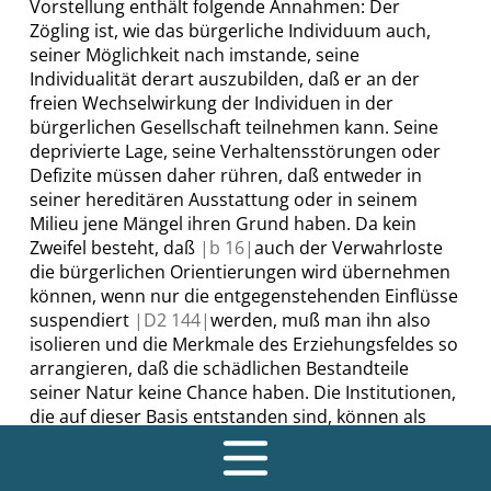
Vorstellung enthält folgende Annahmen: Der
Zögling ist, wie das bürgerliche Individuum auch
,
seiner Möglichkeit nach imstande, seine
Individualität derart auszubilden, daß er an der
freien Wechselwirkung der Individuen in der
bürgerlichen Gesellschaft teilnehmen kann. Seine
deprivierte Lage, seine Verhaltensstörungen oder
Defizite müssen daher rühren, daß entweder in
seiner hereditären Ausstattung oder in seinem
Milieu jene Mängel ihren Grund haben. Da kein
Zweifel besteht, daß
|
b
16|
auch der Verwahrloste
die
bürgerlichen Orientierungen
wird übernehmen
können, wenn nur die entgegenstehenden Einflüsse
suspendiert
|
D2
144|
werden, muß man ihn also
isolieren und die Merkmale des Erziehungsfeldes so
arrangieren, daß die schädlichen Bestandteile
seiner Natur keine Chance haben. Die Institutionen,
die auf dieser Basis entstanden sind, können als
totale
Institutionen bezeichnet werden – ich
schließe mich darin den Analysen
Goffmans
in
b
seinem Buch
»
Asylums
«
an –
√
sofern
sie
1. alle