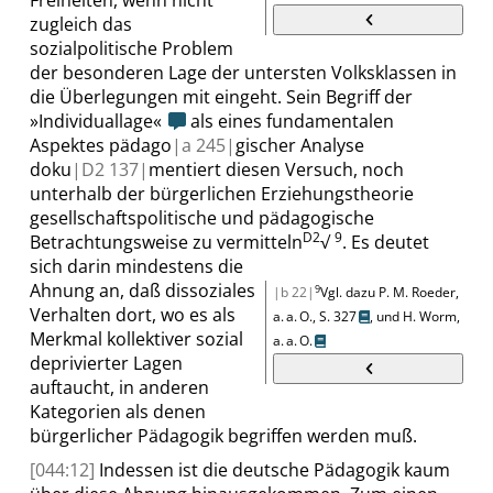
Freiheiten, wenn nicht
zugleich das
sozialpolitische Problem
der
besonderen
Lage der untersten Volksklassen in
die Überlegungen mit eingeht. Sein Begriff der
»
Individuallage
«
als eines fundamentalen
Aspektes pädago
|
a
245|
gischer Analyse
doku
|
D2
137|
mentiert diesen Versuch, noch
unterhalb der bürgerlichen Erziehungstheorie
gesellschaftspolitische und pädagogische
D2
9
Betrachtungsweise zu vermitteln
√
.
Es deutet
sich darin mindestens die
Ahnung an, daß dissoziales
9
|b 22|
Vgl. dazu P. M. Roeder,
Verhalten dort, wo es als
a. a. O.,
S. 327
, und
H. Worm,
Merkmal kollektiver sozial
a. a. O.
deprivierter Lagen
auftaucht, in anderen
Kategorien als denen
bürgerlicher Pädagogik begriffen werden muß.
[044:12]
Indessen ist die deutsche Pädagogik kaum