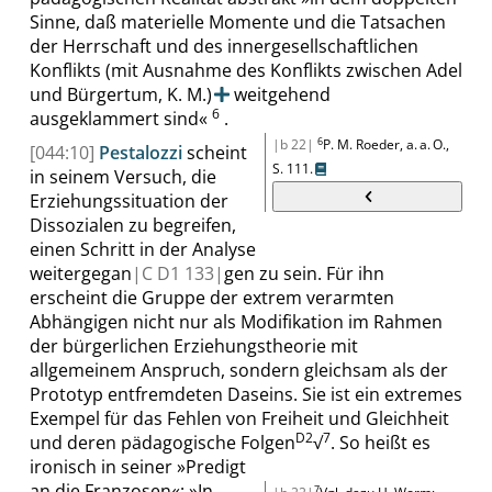
Sinne, daß materielle Momente und die Tatsachen
der Herrschaft und des innergesellschaftlichen
Konflikts
(mit Ausnahme des Konflikts zwischen Adel
und Bürgertum, K. M.)
weitgehend
6
ausgeklammert sind
«
.
6
|b 22|
P. M. Roeder, a. a. O.,
[044:10]
Pestalozzi
scheint
S. 111
.
in seinem Versuch, die
Erziehungssituation der
Dissozialen zu begreifen,
einen Schritt in der Analyse
weitergegan
|
C D1
133|
gen zu sein. Für ihn
erscheint die Gruppe der extrem verarmten
Abhängigen nicht nur als Modifikation im Rahmen
der bürgerlichen Erziehungstheorie mit
allgemeinem Anspruch, sondern gleichsam als der
Prototyp entfremdeten Daseins. Sie ist ein extremes
Exempel für das Fehlen von Freiheit und Gleichheit
D2
7
und deren pädagogische Folgen
√
.
So heißt es
ironisch in seiner
»
Predigt
an die Franzosen
«
:
»
In
7