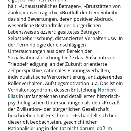
hält.
»
Unausstehliches Betragen
«
,
»
Brutstätten von
Zank
«
,
»
unverträglich
«
,
»
Brutluft der Gemeinheit
«
–
das sind Bewertungen, deren positiver Abdruck
wesentliche Bestandteile der bürgerlichen
Lebensweise skizziert: gesittetes Betragen,
Selbstbeherrschung, distanziertes Verhalten usw. In
der Terminologie der einschlägigen
Untersuchungen aus dem Bereich der
Sozialisationsforschung hieße das: Aufschub von
Triebbefriedigung, an der Zukunft orientierte
Zeitperspektive, rationales Planungsverhalten,
individualistische Wertorientierung, antizipierendes
Rollenverhalten, Aufstiegsmotivation u. ä. Das ist ein
Verhaltenssyndrom, dessen Entstehung
Norbert
Elias
in umfangreichen und detaillierten historisch-
psychologischen Untersuchungen als den
»
Prozeß
der Zivilisation
«
der bürgerlichen Gesellschaft
beschrieben hat. Er schreibt:
»
Es handelt sich bei
dieser oft beobachteten, geschichtlichen
Rationalisierung in der Tat nicht darum, daß im