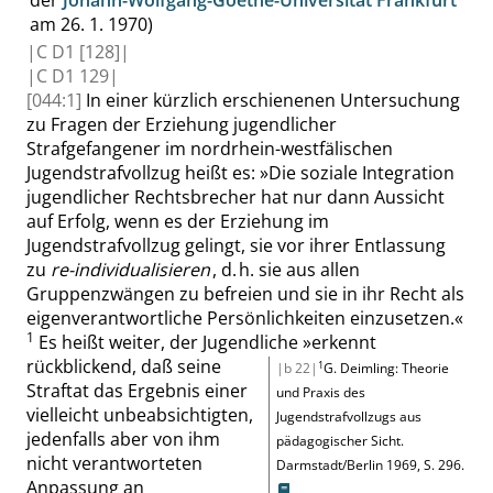
der
Johann-Wolfgang-Goethe-Universität Frankfurt
am 26. 1. 1970)
|
C D1
[128]|
|
C D1
129|
[044:1]
In einer
kürzlich erschienenen
Untersuchung
zu Fragen der Erziehung jugendlicher
Strafgefangener im nordrhein-westfälischen
Jugendstrafvollzug heißt es:
»
Die soziale Integration
jugendlicher Rechtsbrecher hat nur dann Aussicht
auf Erfolg, wenn es der Erziehung im
Jugendstrafvollzug gelingt, sie vor ihrer Entlassung
zu
re-individualisieren
, d. h. sie aus allen
Gruppenzwängen zu befreien und sie in ihr Recht als
eigenverantwortliche
Persönlichkeiten
einzusetzen.
«
1
Es heißt weiter, der Jugendliche
»
erkennt
rückblickend, daß seine
1
|b 22|
G. Deimling
:
Theorie
Straftat das Ergebnis einer
und Praxis des
vielleicht unbeabsichtigten,
Jugendstrafvollzugs aus
jedenfalls aber von ihm
pädagogischer Sicht
.
nicht verantworteten
Darmstadt/Berlin 1969,
S. 296
.
Anpassung an