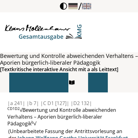
/
Bewertung und Kontrolle abweichenden Verhaltens –
Aporien bürgerlich-liberaler Pädagogik
[Textkritische interaktive Ansicht mit a als Leittext]
|
a
241|
|
b
7|
|
C D1
[127]|
|
D2
132|
CD1D2
√
Bewertung und Kontrolle
abweichenden
Verhaltens – Aporien
bürgerlich-liberaler
b
Pädagogik
√
(Unbearbeitete Fassung der Antrittsvorlesung an