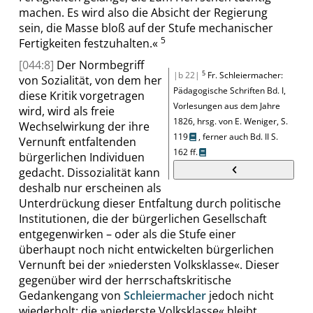
machen. Es wird also die Absicht der Regierung
sein, die Masse bloß auf der Stufe mechanischer
5
Fertigkeiten festzuhalten.
«
[044:8]
Der Normbegriff
5
|b 22|
Fr. Schleiermacher
:
von Sozialität, von dem her
Pädagogische Schriften
Bd.
I
,
diese Kritik vorgetragen
Vorlesungen aus dem Jahre
wird, wird als freie
1826, hrsg. von E. Weniger,
S.
Wechselwirkung der ihre
119
,
ferner auch
Bd.
II
S.
Vernunft entfaltenden
162 ff.
bürgerlichen Individuen
gedacht. Dissozialität kann
deshalb nur erscheinen als
Unterdrückung dieser Entfaltung durch politische
Institutionen, die der bürgerlichen Gesellschaft
entgegenwirken – oder als die Stufe einer
überhaupt noch nicht entwickelten bürgerlichen
Vernunft bei der
»
niedersten Volksklasse
«
. Dieser
gegenüber wird der herrschaftskritische
Gedankengang von
Schleiermacher
jedoch nicht
wiederholt: die
»
niederste Volksklasse
«
bleibt