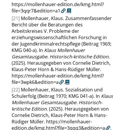
https://mollenhauer-edition.de/kmg.html?
file=3qqr7&edition=a1
.
[21]
Mollenhauer, Klaus. Zusammenfassender
Bericht über die Beratungen des
Arbeitskreises V. Probleme der
erziehungswissenschaftlichen Forschung in
der Jugendkriminalrechtspflege (Beitrag 1969;
KMG 040-a). In
Klaus Mollenhauer
Gesamtausgabe. Historisch-kritische Edition
.
(2025). Herausgegeben von Cornelie Dietrich,
Klaus-Peter Horn & Hans-Rüdiger Müller.
https://mollenhauer-edition.de/kmg.html?
file=3wpk6&edition=a
.
[22]
Mollenhauer, Klaus. Sozialisation und
Schulerfolg (Beitrag 1970; KMG 041-a). In
Klaus
Mollenhauer Gesamtausgabe. Historisch-
kritische Edition
. (2025). Herausgegeben von
Cornelie Dietrich, Klaus-Peter Horn & Hans-
Rüdiger Müller.
https://mollenhauer-
edition.de/kmg.html?file=3qqq3&edition=a
.