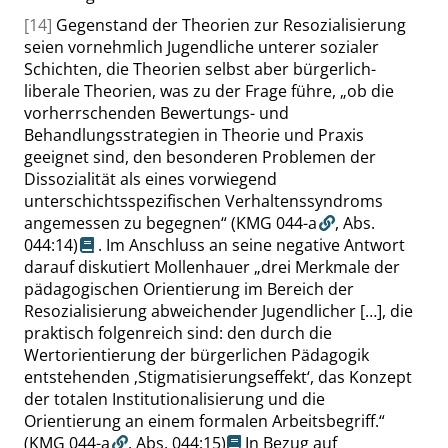
[14]
Gegenstand der Theorien zur Resozialisierung
seien vornehmlich Jugendliche unterer sozialer
Schichten, die Theorien selbst aber bürgerlich-
liberale Theorien, was zu der Frage führe,
„
ob die
vorherrschenden Bewertungs- und
Behandlungsstrategien in Theorie und Praxis
geeignet sind, den besonderen Problemen der
Dissozialität als eines vorwiegend
unterschichtsspezifischen Verhaltenssyndroms
angemessen zu begegnen
“
(KMG 044-a
,
Abs.
044:14
)
. Im Anschluss an seine negative Antwort
darauf diskutiert Mollenhauer
„
drei Merkmale der
pädagogischen Orientierung im Bereich der
Resozialisierung abweichender Jugendlicher […], die
praktisch folgenreich sind: den durch die
Wertorientierung der bürgerlichen Pädagogik
entstehenden
‚
Stigmatisierungseffekt
‘
, das Konzept
der totalen Institutionalisierung und die
Orientierung an einem formalen Arbeitsbegriff.
“
(KMG 044-a
,
Abs. 044:15
)
In Bezug auf