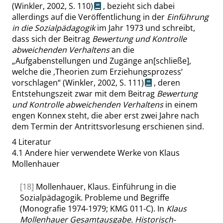
(Winkler, 2002,
S. 110
)
, bezieht sich dabei
allerdings auf die Veröffentlichung in der
Einführung
in die Sozialpädagogik
im Jahr 1973 und schreibt,
dass sich der Beitrag
Bewertung und Kontrolle
abweichenden Verhaltens
an die
„
Aufgabenstellungen und Zugänge an[schließe],
welche die
‚
Theorien zum Erziehungsprozess
‘
vorschlagen
“
(Winkler, 2002,
S. 111
)
, deren
Entstehungszeit zwar mit dem Beitrag
Bewertung
und Kontrolle abweichenden Verhaltens
in einem
engen Konnex steht, die aber erst zwei Jahre nach
dem Termin der Antrittsvorlesung erschienen sind.
4
Literatur
4.1
Andere hier verwendete Werke von Klaus
Mollenhauer
[18]
Mollenhauer, Klaus. Einführung in die
Sozialpädagogik. Probleme und Begriffe
(Monografie 1974-1979; KMG 011-C). In
Klaus
Mollenhauer Gesamtausgabe. Historisch-