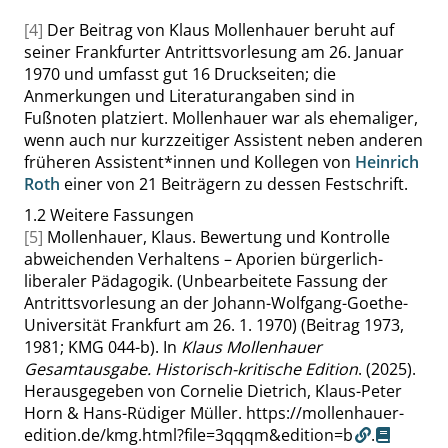
[4]
Der Beitrag von Klaus Mollenhauer beruht auf
seiner Frankfurter Antrittsvorlesung am 26. Januar
1970 und umfasst gut 16 Druckseiten; die
Anmerkungen und Literaturangaben sind in
Fußnoten platziert. Mollenhauer war als ehemaliger,
wenn auch nur kurzzeitiger Assistent neben anderen
früheren Assistent*innen und Kollegen von
Heinrich
Roth
einer von 21 Beiträgern zu dessen Festschrift.
1.2
Weitere Fassungen
[5]
Mollenhauer, Klaus. Bewertung und Kontrolle
abweichenden Verhaltens – Aporien bürgerlich-
liberaler Pädagogik. (Unbearbeitete Fassung der
Antrittsvorlesung an der Johann-Wolfgang-Goethe-
Universität Frankfurt am 26. 1. 1970) (Beitrag 1973,
1981; KMG 044-b). In
Klaus Mollenhauer
Gesamtausgabe. Historisch-kritische Edition
. (2025).
Herausgegeben von Cornelie Dietrich, Klaus-Peter
Horn & Hans-Rüdiger Müller.
https://mollenhauer-
edition.de/kmg.html?file=3qqqm&edition=b
.