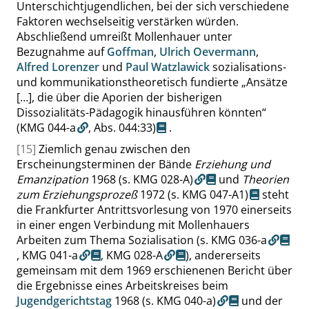
Unterschichtjugendlichen, bei der sich verschiedene
Faktoren wechselseitig verstärken würden.
Abschließend umreißt Mollenhauer unter
Bezugnahme auf
Goffman
,
Ulrich Oevermann
,
Alfred Lorenzer
und
Paul Watzlawick
sozialisations-
und kommunikationstheoretisch fundierte
„
Ansätze
[…], die über die Aporien der bisherigen
Dissozialitäts-Pädagogik hinausführen könnten
“
(KMG 044-a
,
Abs. 044:33
)
.
[15]
Ziemlich genau zwischen den
Erscheinungsterminen der Bände
Erziehung und
Emanzipation
1968
(s. KMG 028-A)
und
Theorien
zum Erziehungsprozeß
1972
(s. KMG 047-A1)
steht
die Frankfurter Antrittsvorlesung von 1970 einerseits
in einer engen Verbindung mit Mollenhauers
Arbeiten zum Thema Sozialisation (s.
KMG 036-a
,
KMG 041-a
,
KMG 028-A
), andererseits
gemeinsam mit dem 1969 erschienenen Bericht über
die Ergebnisse eines Arbeitskreises beim
Jugendgerichtstag
1968
(s. KMG 040-a)
und der