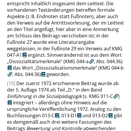
entspricht inhaltlich insgesamt dem Leittext. Die
vorhandenen Textänderungen betreffen formale
Aspekte (z. B. Endnoten statt Fußnoten), aber auch
den Verweis auf die Antrittsvorlesung, der im Leittext
an den Titel angefügt, hier aber in eine Anmerkung
am Schluss des Beitrags verschoben ist; in der
Fußnote 27 wurde eine Literaturangabe
weggelassen, in der Fußnote 29 ein Verweis auf
KMG
047-A1
ergänzt. Sinnverändernd ist aus dem Wort
„
Dissozialitätsmerkmale
“
(KMG 044-a
,
Abs. 044:36
)
das Wort
„
Dissozialisationsmerkmale
“
(KMG 044-b
,
Abs. 044:36
)
geworden.
[10]
Der zuerst 1972 erschienene Beitrag wurde ab
der 5. Auflage 1974 als Teil
„
D.
“
in den Band
Einführung in die Sozialpädagogik
(s. KMG 011-C
)
integriert – allerdings ohne Hinweis auf die
ursprüngliche Veröffentlichung 1972. Analog zu den
Buchfassungen
013-C
,
013-D1
und
013-D2
gibt
es demgemäß auch drei weitere Fassungen des
Beitrags
Bewertung und Kontrolle abweichenden