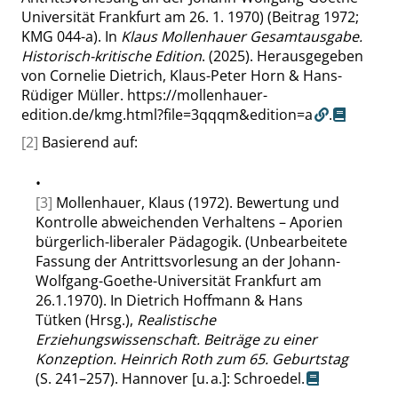
Universität Frankfurt am 26. 1. 1970) (Beitrag 1972;
KMG 044-a). In
Klaus Mollenhauer Gesamtausgabe.
Historisch-kritische Edition
. (2025). Herausgegeben
von Cornelie Dietrich, Klaus-Peter Horn & Hans-
Rüdiger Müller.
https://mollenhauer-
edition.de/kmg.html?file=3qqqm&edition=a
.
[2]
Basierend auf:
•
[3]
Mollenhauer, Klaus (1972). Bewertung und
Kontrolle abweichenden Verhaltens – Aporien
bürgerlich-liberaler Pädagogik. (Unbearbeitete
Fassung der Antrittsvorlesung an der Johann-
Wolfgang-Goethe-Universität Frankfurt am
26.1.1970). In Dietrich Hoffmann & Hans
Tütken (Hrsg.),
Realistische
Erziehungswissenschaft. Beiträge zu einer
Konzeption. Heinrich Roth zum 65. Geburtstag
(S. 241–257). Hannover [u. a.]: Schroedel.