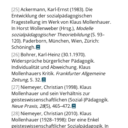
[25]
Ackermann, Karl-Ernst (1983). Die
Entwicklung der sozialpädagogischen
Fragestellung im Werk von Klaus Mollenhauer.
In Horst Wollenweber (Hrsg.),
Modelle
sozialpädagogischer Theoriebildung
(S. 93–
120). Paderborn, München, Wien, Zürich:
Schöningh.
[26]
Bohrer, Karl-Heinz (30.1.1970).
Widersprüche bürgerlicher Pädagogik.
Individualität und Abweichung. Klaus
Mollenhauers Kritik.
Frankfurter Allgemeine
Zeitung
, S. 32.
[27]
Niemeyer, Christian (1998). Klaus
Mollenhauer und sein Verhältnis zur
geisteswissenschaftlichen (Sozial-)Pädagogik.
Neue Praxis
,
28
(5), 465–472.
[28]
Niemeyer, Christian (2010). Klaus
Mollenhauer (1928–1998): Der eine Enkel
geisteswissenschaftlicher Sozialpädagogik. In