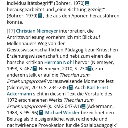
Individualitätsbegriff
“
(Bohrer, 1970)
herausgearbeitet und
„
eine Richtung gezeigt
“
(Bohrer, 1970)
, die aus den Aporien herausführen
könnte.
[17]
Christian Niemeyer
interpretiert die
Antrittsvorlesung vornehmlich mit Blick auf
Mollenhauers Weg von der
Geisteswissenschaftlichen Pädagogik zur Kritischen
Erziehungswissenschaft und hebt zum einen die
harsche Kritik an
Herman Nohl
hervor (
Niemeyer,
1998,
S. 467
;
Niemeyer, 2010,
S. 230
); zum
anderen stellt er auf die
Theorien zum
Erziehungsprozeß
vorausweisende Momente fest
(Niemeyer, 2010,
S. 234–235
)
. Auch
Karl-Ernst
Ackermann
sieht in diesem Text die Vorstufe des
1972 erschienenen Werks
Theorien zum
Erziehungsprozeß
(s. KMG 047-A1)
(Ackermann,
1983,
S. 95–96
)
.
Michael Winkler
bezeichnet den
Beitrag als die
„
eigentliche, weit reichende und
nachwirkende Provokation für die Sozialpädagogik
“