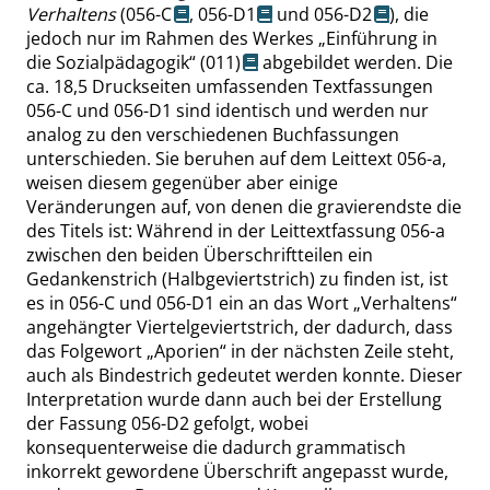
Verhaltens
(
056-C
,
056-D1
und
056-D2
), die
jedoch nur im Rahmen des Werkes
„
Einführung in
die Sozialpädagogik
“
(011)
abgebildet werden. Die
ca. 18,5 Druckseiten umfassenden Textfassungen
056-C und 056-D1 sind identisch und werden nur
analog zu den verschiedenen Buchfassungen
unterschieden. Sie beruhen auf dem Leittext 056-a,
weisen diesem gegenüber aber einige
Veränderungen auf, von denen die gravierendste die
des Titels ist: Während in der Leittextfassung 056-a
zwischen den beiden Überschriftteilen ein
Gedankenstrich (Halbgeviertstrich) zu finden ist, ist
es in 056-C und 056-D1 ein an das Wort
„
Verhaltens
“
angehängter Viertelgeviertstrich, der dadurch, dass
das Folgewort
„
Aporien
“
in der nächsten Zeile steht,
auch als Bindestrich gedeutet werden konnte. Dieser
Interpretation wurde dann auch bei der Erstellung
der Fassung 056-D2 gefolgt, wobei
konsequenterweise die dadurch grammatisch
inkorrekt gewordene Überschrift angepasst wurde,