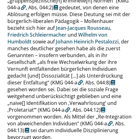
„
gruppenspezifische[n] kriminelle[n] Normen
“
(KMG
044-a
,
Abs. 044:2
)
gedeutet, von denen eine
Ablösung erfolgen müsse. Diese Deutung sei mit der
bürgerlich-liberalen Pädagogik – Mollenhauer
bezieht sich hier auf
Jean-Jacques Rousseau
,
Friedrich Schleiermacher
und
Wilhelm von
Humboldt
sowie auf
Johann Heinrich Pestalozzi
, der
manches deutlicher gesehen habe als die zuerst
Genannten – insofern verbunden, als in ihr
Gesellschaft
„
als freie Wechselwirkung der ihre
Vernunft entfaltenden bürgerlichen Individuen
gedacht [und] Dissozialität […] als Unterdrückung
dieser Entfaltung
“
(KMG 044-a
,
Abs. 044:8
)
gesehen worden sei. Dabei sei die soziale Frage
weitgehend unberücksichtigt geblieben und eine
„
naive[] Identifikation von
‚
Verwahrlosung
‘
und
‚
Proletariat
‘
“
(KMG 044-a
,
Abs. 044:12
)
vorgenommen worden. Als Mittel der
„
Re-Integration
von abweichenden Individuen
“
(KMG 044-a
,
Abs.
044:13
)
sei darum individuelle Disziplinierung
bevorzugt worden.