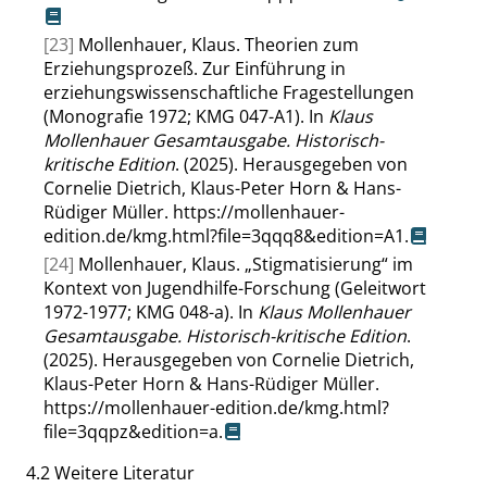
[23]
Mollenhauer, Klaus. Theorien zum
Erziehungsprozeß. Zur Einführung in
erziehungswissenschaftliche Fragestellungen
(Monografie 1972; KMG 047-A1). In
Klaus
Mollenhauer Gesamtausgabe. Historisch-
kritische Edition
. (2025). Herausgegeben von
Cornelie Dietrich, Klaus-Peter Horn & Hans-
Rüdiger Müller.
https://mollenhauer-
edition.de/kmg.html?file=3qqq8&edition=A1
.
[24]
Mollenhauer, Klaus.
„
Stigmatisierung
“
im
Kontext von Jugendhilfe-Forschung (Geleitwort
1972-1977; KMG 048-a). In
Klaus Mollenhauer
Gesamtausgabe. Historisch-kritische Edition
.
(2025). Herausgegeben von Cornelie Dietrich,
Klaus-Peter Horn & Hans-Rüdiger Müller.
https://mollenhauer-edition.de/kmg.html?
file=3qqpz&edition=a
.
4.2
Weitere Literatur