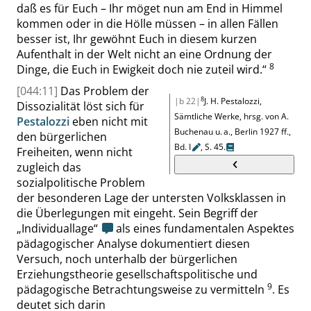
daß es für Euch – Ihr möget nun am End in Himmel
kommen oder in die Hölle müssen – in allen Fällen
besser ist, Ihr gewöhnt Euch in diesem kurzen
Aufenthalt in der Welt nicht an eine Ordnung der
8
Dinge, die Euch in Ewigkeit doch nie zuteil wird.
“
[044:11]
Das Problem der
8
|b 22|
J. H. Pestalozzi
,
Dissozialität löst sich für
Sämtliche Werke
, hrsg.
von
A.
Pestalozzi
eben nicht mit
Buchenau u. a., Berlin
1927 ff.
,
den bürgerlichen
Bd.
I
,
S. 45
.
Freiheiten, wenn nicht
zugleich das
sozialpolitische Problem
der
besonderen
Lage der untersten Volksklassen in
die Überlegungen mit eingeht. Sein Begriff der
„
Individuallage
“
als eines fundamentalen Aspektes
pädago
gischer Analyse doku
mentiert diesen
Versuch, noch unterhalb der bürgerlichen
Erziehungstheorie gesellschaftspolitische und
9
pädagogische Betrachtungsweise zu vermitteln
.
Es
deutet sich darin