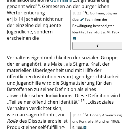
Interaktionstheorie
Goffmans
„
Stigmatisierung
“
14
genannt wird
.
Gemessen an der bürgerlichen
Wertorientierung
14
|b 22|
E. Goffman
,
Stigma
er
|
b
14|
scheint nicht nur
über
Techniken der
der einzelne delinquente
Bewältigung beschädigter
Jugendliche, sondern
Identität
,
Frankfurt
a. M.
1967.
erscheinen die
Verhaltenseigentümlichkeiten der sozialen Gruppe,
der er angehört, als Makel, als Stigma. Kraft der
materiellen Überlegenheit und mit Hilfe der
öffentlichen Institutionen von Jugendgerichtsbarkeit
und Jugendhilfe wird die Stigmatisierung für den
Betroffenen zu seiner Definition als eines
abweichlerischen Individuums. Diese Definition wird
15
„
Teil seiner öffentlichen Identität
“
,
„
dissoziales
Verhalten verdichtet sich,
wie man sagen könnte, zur
15
|b 22|
A. Cohen
,
Abweichung
Rolle
des Dissozialen; sie ist
und Kontrolle
,
München 1968
,
Produkt einer
self-fulfilling-
S. 180
.