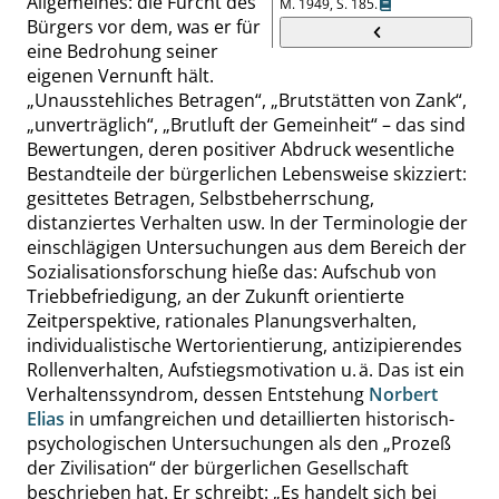
Allgemeines: die Furcht des
M.
1949,
S. 185
.
Bürgers vor dem, was er für
eine Bedrohung seiner
eige
nen Vernunft hält.
„
Unausstehliches Betragen
“
,
„
Brutstätten von Zank
“
,
„
unverträglich
“
,
„
Brutluft der Gemeinheit
“
– das sind
Bewertungen, deren positiver Abdruck wesentliche
Bestandteile der bürgerlichen Lebensweise skizziert:
gesittetes Betragen, Selbstbeherrschung,
distanziertes Verhalten usw. In der Terminologie der
einschlägigen Untersuchungen aus dem Bereich der
Sozialisationsforschung hieße das: Aufschub von
Triebbefriedigung, an der Zukunft orientierte
Zeitperspektive, rationales Planungsverhalten,
individualistische Wertorientierung, antizipierendes
Rollenverhalten, Aufstiegsmotivation u. ä. Das ist ein
Verhaltenssyndrom, dessen Entstehung
Norbert
Elias
in umfangreichen und detaillierten historisch-
psychologischen Untersuchungen als den
„
Prozeß
der Zivilisation
“
der bürgerlichen Gesellschaft
beschrieben hat. Er schreibt:
„
Es handelt sich bei