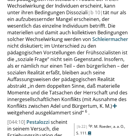
Wechselwirkung der Individuen erscheint, kann
unter ihren Bedingungen Dissoziali
|
b
10|
tät nur als
ein aufzubessernder Mangel erscheinen, der
wesentlich das einzelne Individuum betrifft. Die
materiellen und damit auch kollektiven Bedingungen
solcher
Wechselwirkung werden von
Schleiermacher
nicht diskutiert; im Unterschied zu den
pädagogischen Vorstellungen der Frühsozialisten ist
die
„
soziale Frage
“
nicht sein Gegenstand. Insofern,
als er nämlich nur einen Teil – den bürgerlichen – der
sozialen Realität erfaßt, bleiben auch seine
Auffassungsweisen der pädagogischen Realität
abstrakt
„
in dem doppelten Sinne, daß materielle
Momente und die Tatsachen der Herrschaft und des
innergesellschaftlichen Konflikts
(mit Ausnahme des
Konflikts zwischen Adel und Bürgertum, K. M.)
6
weitgehend ausgeklammert sind
“
.
[044:10]
Pestalozzi
scheint
6
|b 22|
P. M. Roeder, a. a. O.,
in seinem Versuch, die
S. 111
.
Erziehungssituation der