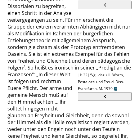
Dissozialen zu begreifen,
einen Schritt in der Analyse
weitergegan
gen zu sein. Für ihn erscheint die
Gruppe der extrem verarmten Abhängigen nicht nur
als Modifikation im Rahmen der bürgerlichen
Erziehungstheorie mit allgemeinem Anspruch,
sondern gleichsam als der Prototyp entfremdeten
Daseins. Sie ist ein extremes Exempel für das Fehlen
von Freiheit und Gleichheit und deren pädagogische
7
Folgen
.
So heißt es ironisch in seiner
„
Predigt an die
Franzosen
“
:
„
In dieser Welt
7
|b 22|
Vgl. dazu H. Worm
,
ist folgen und rechttun
Pestalozzi und Freud. Diss.
Euere Pflicht. Der arme und
Frankfurt
a. M.
1970.
gemeine Mensch muß auf
den Himmel achten … Ihr
solltet hingegen nicht
glauben an Freyheit und Gleichheit, denn da sowohl
der Himmel als die Hölle royalistisch regiert werden,
weder unter den Engeln noch unter den Teufeln
keine Freyheit und keine Gleichheit, so begreifet Ihr,