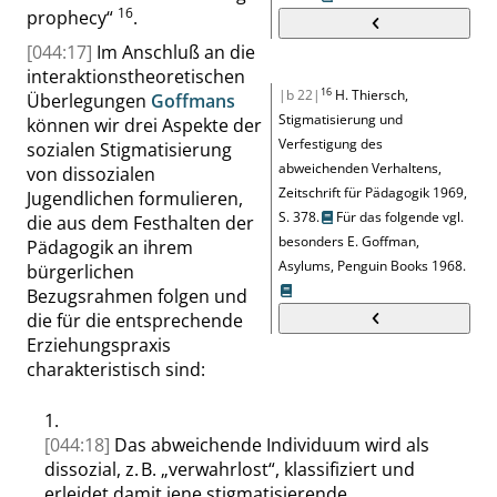
16
prophecy
“
.
[044:17]
Im Anschluß an die
interaktionstheoretischen
16
|b 22|
H. Thiersch
,
Überlegungen
Goffmans
Stigmatisierung und
können wir drei Aspekte der
Verfestigung des
sozialen Stigmatisierung
abweichenden Verhaltens
,
von dissozialen
Zeitschrift
für Pädagogik
1969,
Jugendlichen formulieren,
S. 378
.
Für das folgende vgl.
die aus dem Festhalten der
besonders
E. Goffman
,
Pädagogik an ihrem
Asylums
,
Penguin Books 1968.
bürgerlichen
Bezugsrahmen folgen und
die für die entsprechende
Erziehungspraxis
charakteristisch sind:
1.
[044:18]
Das abweichende Individuum wird als
dissozial, z. B.
„
verwahrlost
“
, klassifiziert und
erleidet damit jene stigmatisierende