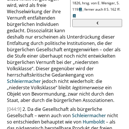
1826, hrsg. von E. Weniger,
S.
wird, wird als freie
119
;
ferner auch
II
S.
162 ff.
Wechselwirkung der ihre
Vernunft entfaltenden
bürgerlichen Individuen
gedacht. Dissozialität kann
deshalb nur erscheinen als Unterdrückung dieser
Entfaltung durch politische Institutionen, die der
bürgerlichen Gesellschaft entgegenwirken – oder als
die Stufe einer überhaupt noch nicht entwickelten
bürgerlichen Vernunft bei der
„
niedersten
Volksklasse
“
. Dieser gegenüber wird der
herrschaftskritische Gedankengang von
Schleiermacher
jedoch nicht wiederholt: die
„
niederste Volksklasse
“
bleibt
legitimer
weise
ein
Objekt von Bevormundung, zwar nicht durch den
Staat, aber durch die bürgerlichen Assoziationen.
[044:9]
2. Da die Gesellschaft als
bürgerliche
Gesellschaft – wenn auch von
Schleiermacher
nicht
so entschieden behauptet wie von
Humboldt
– als
das pädagogisch herstellbare Produkt der freien