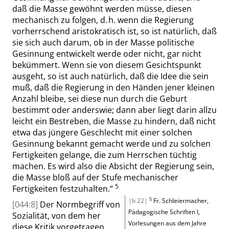
daß die Masse gewöhnt werden
müsse
, diesen
mechanisch zu folgen, d. h. wenn die Regierung
vorherrschend aristokratisch ist, so ist natürlich, daß
sie sich auch darum, ob in der Masse politische
Gesinnung entwickelt
werde
oder nicht, gar nicht
bekümmert. Wenn sie von diesem Gesichtspunkt
ausgeht, so ist auch natürlich, daß die Idee die sein
muß, daß die Regierung in den Händen jener kleinen
Anzahl bleibe, sei diese nun durch die Geburt
bestimmt oder anderswie; dann aber liegt
darin allzu
leicht ein Bestreben, die Masse zu hindern, daß nicht
etwa das jüngere Geschlecht mit einer solchen
Gesinnung bekannt gemacht werde und zu solchen
Fertigkeiten gelange, die zum Herrschen tüchtig
machen. Es wird also die Absicht der Regierung sein,
die Masse bloß auf der Stufe mechanischer
5
Fertigkeiten festzuhalten.
“
5
|b 22|
Fr. Schleiermacher
,
[044:8]
Der Normbegriff von
Pädagogische Schriften
I
,
Sozialität, von dem her
Vorlesungen aus dem Jahre
diese Kritik vorgetragen