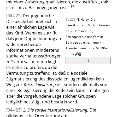
mit einer Äußerung qualifizieren, die ausdrückt, daß
17
es nicht
zu
ihr
hingegangen ist.
“
[044:22]
Der jugendliche
17
|b 22|
J. Haley: Die
Dissoziale befindet sich in
Interaktion von Schizophrenen
,
einer ähnlichen Lage wie
in:
G. Bateson u. a.
,
das Kind. Wenn es zutrifft,
Schizophrenie und Familie.
daß jene Doppelbindung an
Beiträge zu einer neuen
widersprechende
Theorie
,
Frankfurt
a. M.
1969,
Informationen mindestens
S.
107
starke Verhaltensstörungen
mit
verursacht
, dann liegt
es nahe, zu prüfen, ob die
Vermutung
zutreffend ist, daß die soziale
Stigmatisierung des dissozialen Jugendlichen kein
Weg zur
Resozialisierung
ist, sondern allenfalls von
einer
Relegalisierung
die Rede sein kann, im übrigen
aber die vorgefundene Lage solcher Gruppen
lediglich bestätigt und bestärkt wird.
[044:23]
2. Die totale Institutionalisierung.
Die
pädagogische Orientierung am