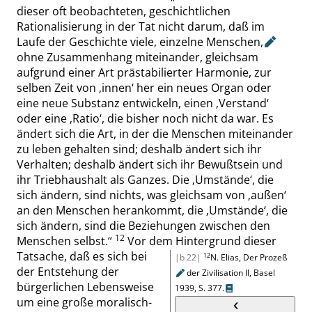
dieser oft beobachteten, geschichtlichen
Rationalisierung in der Tat nicht darum, daß im
Laufe der Geschichte viele, einzelne Menschen
,
ohne Zusammenhang miteinander, gleichsam
aufgrund einer Art
prästabilierter Harmonie, zur
selben Zeit von
‚
innen
‘
her ein neues Organ oder
eine neue Substanz entwickeln, einen
‚
Verstand
‘
oder eine
‚
Ratio
‘
, die bisher noch nicht da war. Es
ändert sich die Art, in der die Menschen miteinander
zu leben gehalten sind; deshalb ändert sich ihr
Verhalten; deshalb ändert sich ihr Bewußtsein und
ihr Triebhaushalt als Ganzes. Die
‚
Umstände
‘
, die
sich ändern, sind nichts, was gleichsam von
‚
außen
‘
an den Menschen herankommt, die
‚
Umstände
‘
, die
sich ändern, sind die Beziehungen zwischen den
12
Menschen selbst.
“
Vor dem Hintergrund dieser
Tatsache, daß es sich bei
12
|b 22|
N. Elias
,
Der Prozeß
der Entstehung der
der Zivilisation
II, Basel
bürgerlichen Lebensweise
1939
,
S. 377
.
um eine große moralisch-