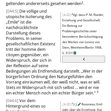
2
geltenden
andererseits gesehen werden
.
[044:5]
Die völlige und
2
|b 22|
Vgl. dazu
P. M. Roeder,
utopische Isolierung des
Erziehung und Gesellschaft.
„
Emile
“
ist die
Ein Beitrag zur
nachdrücklichste
Problemgeschichte unter
Darstellung dieses
besonderer Berücksichtigung
Problems. In seiner
des Werkes von Lorenz von
gesellschaftlichen Existenz
Stein
,
Weinheim/Berlin 1968,
tritt der
homme
dem
S.
313 f.
citoyen
gegenüber, ein
Widerspruch, der sich in
der Reflexion auf seine
Bedingungen als Entfremdung darstellt.
„
Wer in der
bürgerlichen Ordnung den Naturgefühlen den
Vorrang einräumen will, der weiß
nicht,
was er will.
Stets im
Widerspruch mit sich selbst … wird er nie
3
ein echter Mensch noch ein echter Bürger sein.
“
[044:6]
Vor dem
3
|b 22|
J. J.
Rousseau: Emil
Hintergrund eines so
oder über die Erziehung. Aus