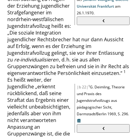
der Erziehung jugendlicher
Universität Frankfurt
am
Strafgefangener im
26.1.1970.
nordrhein-westfälischen
Jugendstrafvollzug heißt es:
„
Die soziale Integration
jugendlicher Rechtsbrecher hat nur dann Aussicht
auf Erfolg, wenn es der Erziehung im
Jugendstrafvollzug gelingt, sie vor ihrer Entlassung
zu
re-individualisieren
, d. h. sie aus allen
Gruppenzwängen zu befreien und sie in ihr Recht als
1
eigenverantwortliche
Persönlichkeit
einzusetzen.
“
Es heißt weiter, der
Jugendliche
„
erkennt
1
|b 22|
G. Deimling
,
Theorie
rückblickend, daß seine
und Praxis des
Straftat das Ergebnis einer
Jugendstrafvollzugs aus
vielleicht unbeabsichtigten,
pädagogischer Sicht
,
jedenfalls aber von ihm
Darmstadt/Berlin 1969,
S. 296
.
nicht verantworteten
Anpassung an
Gruppenzwänge ist, die die