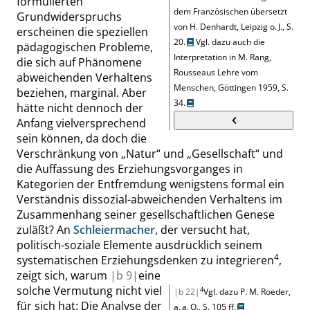
formulierten
dem Französischen übersetzt
Grundwiderspruchs
von H. Denhardt
,
Leipzig o. J.,
S.
erscheinen die speziellen
20
.
Vgl. dazu auch die
pädagogischen Probleme,
Interpretation in
M. Rang
,
die sich auf Phänomene
Rousseaus Lehre vom
abweichenden Verhaltens
Menschen
,
Göttingen 1959,
S.
beziehen, marginal. Aber
34
.
hätte nicht dennoch der
Anfang vielversprechend
sein können, da doch die
Verschränkung von
„
Natur
“
und
„
Ge
sellschaft
“
und
die Auffassung des Erziehungsvorganges in
Kategorien der Entfremdung wenigstens formal ein
Verständnis dissozial-abweichenden Verhaltens im
Zusammenhang seiner gesellschaftlichen Genese
zuläßt? An
Schleiermacher
, der versucht hat,
politisch-soziale Elemente ausdrücklich seinem
4
systematischen Erziehungsdenken zu integrieren
,
zeigt sich, warum
|
b
9|
eine
solche Vermutung nicht viel
4
|b 22|
Vgl. dazu P. M. Roeder,
für sich hat: Die Analyse der
a. a. O.,
S.
105 ff.