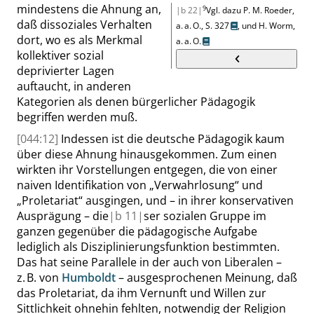
mindestens die Ahnung an,
9
|b 22|
Vgl. dazu P. M. Roeder,
daß dissoziales Verhalten
a. a. O.,
S. 327
, und
H. Worm,
dort, wo es als Merkmal
a. a. O.
kollektiver sozial
deprivierter Lagen
auftaucht, in anderen
Kategorien als denen bürgerlicher Pädagogik
begriffen werden muß.
[044:12]
Indessen ist die deutsche Pädagogik kaum
über diese Ahnung hinausgekommen. Zum einen
wirkten ihr Vorstellungen entgegen, die von einer
naiven Identifikation von
„
Verwahrlosung
“
und
„
Proletariat
“
ausgingen
,
und – in ihrer konservativen
Ausprägung – die
|
b
11|
ser sozialen Gruppe im
ganzen gegenüber die pädagogische Aufgabe
lediglich als Disziplinierungsfunktion bestimmten.
Das hat seine Parallele in der auch von Liberalen –
z. B. von
Humboldt
– ausgesprochenen Meinung, daß
das Proletariat, da ihm Vernunft und Willen zur
Sittlichkeit ohnehin fehlten, notwendig der Reli
gion