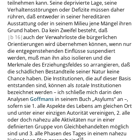
teilnehmen kann. Seine deprivierte Lage, seine
Verhaltensstörungen oder Defizite müssen daher
rühren, daß entweder in seiner hereditären
Ausstattung oder in seinem Milieu jene Mängel ihren
Grund haben. Da kein Zweifel besteht, daß
|
b
16|
auch der Verwahrloste die
bürgerlichen
Orientierungen
wird übernehmen können, wenn nur
die entgegenstehenden Einflüsse suspendiert
werden, muß man ihn also isolieren und die
Merkmale des Erziehungsfeldes so arrangieren, daß
die schädlichen Bestandteile seiner Natur keine
Chance haben. Die Institutionen, die auf dieser Basis
entstanden sind, können als
totale
Institutionen
bezeichnet werden – ich schließe mich darin den
Analysen
Goffmans
in seinem Buch
„
Asylums
“
an –
,
sofern
sie
1. alle Aspekte des Lebens am gleichen Ort
und unter einer einzigen Autorität vereinigen, 2.
alle
oder doch nahezu alle Aktivitäten nur in einer
definierten Gruppe von Gleichbehandelten möglich
sind und
3.
alle Phasen des Tages in einem nahezu
18