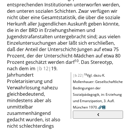
entsprechenden Institutionen unterworfen werden,
den unteren sozialen Schichten. Zwar verfügen wir
nicht über eine Gesamtstatistik, die über die soziale
Herkunft aller Jugendlichen Auskunft geben könnte,
die in der BRD in Erziehungsheimen und
Jugendstrafanstalten untergebracht sind; aus vielen
Einzeluntersuchungen aber läßt sich erschließen,
daß der Anteil der Unterschicht-Jungen auf
etwa 75
Prozent
, der der Unterschicht-Mädchen auf
etwa 80
10
Prozent
geschätzt
werden
darf
.
Das Stereotyp,
nach dem im
|
b
12|
19.
Jahrhundert
10
|b 22|
Vgl. dazu K.
Proletarisierung und
Mollenhauer: Gesellschaftliche
Verwahrlosung nahezu
Bedingungen der
gleichbedeutend,
Sozialpädagogik
, in
: Erziehung
mindestens aber als
und Emanzipation
, 3. Aufl.
unmittelbar
München
1970.
zusammenhängend
gedacht wurden, ist also
nicht schlechterdings