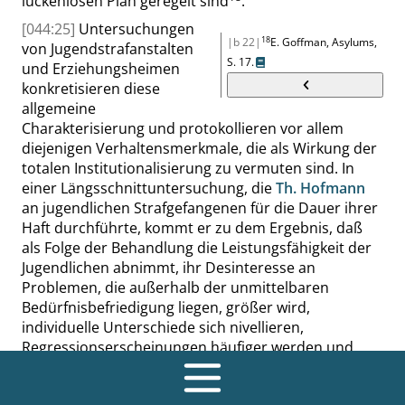
lückenlosen Plan geregelt sind
.
[044:25]
Untersuchungen
18
|b 22|
E. Goffman
,
Asylums,
von Jugendstrafanstalten
S. 17
.
und Erziehungsheimen
konkretisieren diese
allgemeine
Charakterisierung und protokol
lieren vor allem
diejenigen Verhaltensmerkmale, die als Wirkung der
totalen Institutionalisierung zu vermuten sind. In
einer Längsschnittuntersuchung, die
Th. Hofmann
an jugendlichen Strafgefangenen für die Dauer ihrer
Haft durchführte, kommt er zu dem Ergebnis, daß
als Folge der Behandlung die Leistungsfähigkeit der
Jugendlichen abnimmt, ihr Desinteresse an
Problemen, die außerhalb der unmittelbaren
Bedürfnisbefriedigung liegen, größer wird,
individuelle Unterschiede sich nivellieren,
Regressionserscheinungen häufiger werden und
Unselbständigkeit und Initiativelosigkeit zunehmen.
Untersuchungen aus dem Bereich der