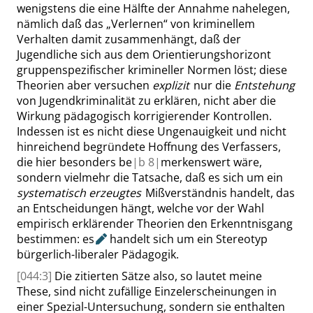
wenigstens die eine Hälfte der Annahme nahelegen,
nämlich daß das
„
Verlernen
“
von kriminellem
Verhalten damit zusammenhängt, daß
der
Jugendliche
sich
aus dem Orientierungshorizont
gruppenspezifischer krimineller Normen löst; diese
Theorien aber versuchen
explizit
nur die
Entstehung
von Jugendkriminalität zu erklären, nicht aber die
Wirkung pädagogisch korrigierender Kontrollen.
Indessen ist es nicht diese Ungenauigkeit und nicht
hinreichend begründete Hoffnung des Verfassers,
die hier besonders be
|
b
8|
merkenswert wäre,
sondern vielmehr die Tatsache, daß es sich um ein
systematisch erzeugtes
Mißverständnis handelt, das
an Entscheidungen hängt, welche vor der Wahl
empirisch erklärender Theorien den Erkenntnisgang
bestimmen:
es
handelt sich um ein Stereotyp
bürgerlich-liberaler Pädagogik.
[044:3]
Die zitierten Sätze also, so lautet meine
These, sind nicht zufällige Einzelerscheinungen in
einer Spezial-Untersuchung, sondern sie enthalten