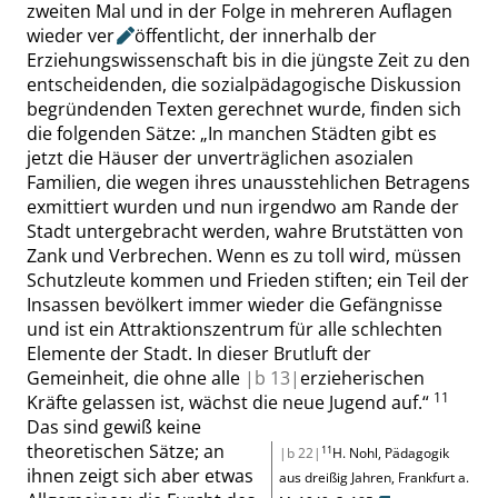
zweiten Mal und in der Folge in mehreren Auflagen
wieder ver
öffentlicht, der innerhalb der
Erziehungswissenschaft bis in die jüngste Zeit zu den
entscheidenden, die sozialpädagogische Diskussion
begründenden Texten gerechnet wurde, finden sich
die folgenden Sätze:
„
In manchen Städten gibt es
jetzt die
Häuser der unverträglichen asozialen
Familien, die wegen ihres unausstehlichen Betragens
exmittiert wurden und nun irgendwo am Rande der
Stadt untergebracht werden, wahre Brutstätten von
Zank und Verbrechen. Wenn es zu toll wird, müssen
Schutzleute kommen und Frieden stiften; ein Teil der
Insassen bevölkert immer wieder die Gefängnisse
und ist ein Attrak
tionszentrum für alle schlechten
Elemente der Stadt. In dieser Brutluft der
Gemeinheit, die ohne alle
|
b
13|
erzieherischen
11
Kräfte gelassen ist, wächst die neue Jugend auf.
“
Das sind gewiß keine
theoretischen Sätze; an
11
|b 22|
H. Nohl
,
Pädagogik
ihnen zeigt sich aber etwas
aus dreißig Jahren
,
Frankfurt
a.