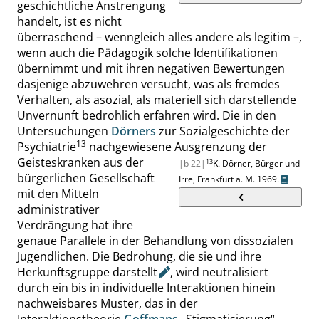
geschichtliche Anstrengung
handelt, ist es nicht
überraschend – wenngleich alles andere als legitim –,
wenn auch die Pädagogik solche Identifikationen
übernimmt und mit ihren negativen Bewertungen
dasjenige abzu
wehren versucht, was als fremdes
Verhalten, als asozial, als materiell sich darstellende
Unvernunft bedrohlich erfahren wird. Die in den
Untersuchungen
Dörners
zur Sozialgeschichte der
13
Psychiatrie
nachgewiesene Ausgrenzung der
Geisteskranken aus der
13
|b 22|
K. Dörner
,
Bürger und
bürgerlichen Gesellschaft
Irre
,
Frankfurt
a. M.
1969.
mit den Mitteln
administrativer
Verdrängung hat ihre
genaue Parallele in der Behandlung von dissozialen
Jugendlichen. Die Bedrohung, die sie und ihre
Herkunftsgruppe
darstellt
, wird neutralisiert
durch ein bis in individuelle Interaktionen hinein
nachweisbares Muster, das in der