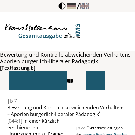
/
Bewertung und Kontrolle abweichenden Verhaltens –
Aporien bürgerlich-liberaler Pädagogik
[Textfassung b]
|
b
7|
Bewertung und Kontrolle
abweichenden Verhaltens
*
– Aporien
bürgerlich-liberaler Pädagogik
[044:1]
In einer
kürzlich
erschienenen
*
|b 22|
Antrittsvorlesung an
Untersuchung zu Fragen
der
Johann-Wolfgang-Goethe-