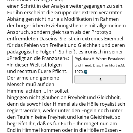
einen Schritt in der Analyse weitergegan
gen zu sein.
Für ihn erscheint die Gruppe der extrem verarmten
Abhängigen nicht nur als Modifikation im Rahmen
der bürgerlichen Erziehungstheorie mit allgemeinem
Anspruch, sondern gleichsam als der Prototyp
entfremdeten Daseins. Sie ist ein extremes Exempel
für das Fehlen von Freiheit und Gleichheit und deren
7
pädagogische Folgen
.
So heißt es ironisch in seiner
»
Predigt an die Franzosen
«
:
7
Vgl. dazu H. Worm
:
Pestalozzi
»
In dieser Welt ist folgen
und Freud. Diss. Frankfurt
a.M.
und rechttun Euere Pflicht.
1970.
Der arme und gemeine
Mensch muß auf den
Himmel achten … Ihr solltet
hingegen nicht glauben an Freyheit und Gleichheit,
denn da sowohl der Himmel als die Hölle royalistisch
regiert werden, weder unter den Engeln noch unter
den Teufeln keine Freyheit und keine Gleichheit, so
begreifet Ihr, daß es für Euch – Ihr möget nun am
End in Himmel kommen oder in die Hölle müssen –