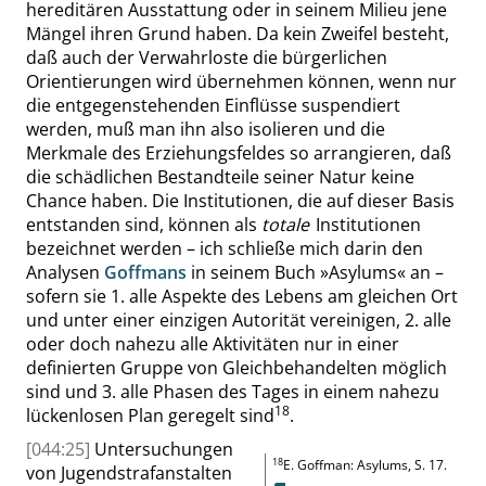
hereditären Ausstattung oder in seinem Milieu jene
Mängel ihren Grund haben. Da kein Zweifel besteht,
daß
auch der Verwahrloste die
bürgerlichen
Orientierungen
wird übernehmen können, wenn nur
die entgegenstehenden Einflüsse suspendiert
werden, muß man ihn also isolieren und die
Merkmale des Erziehungsfeldes so arrangieren, daß
die schädlichen Bestandteile seiner Natur keine
Chance haben. Die Institutionen, die auf dieser Basis
entstanden sind, können als
totale
Institutionen
bezeichnet werden – ich schließe mich darin den
Analysen
Goffmans
in seinem Buch
»
Asylums
«
an –
sofern
sie
1. alle Aspekte des Lebens am gleichen Ort
und unter einer einzigen Autorität vereinigen, 2.
alle
oder doch nahezu alle Aktivitäten nur in einer
definierten Gruppe von Gleichbehandelten möglich
sind und
3.
alle Phasen des Tages in einem nahezu
18
lückenlosen Plan geregelt sind
.
[044:25]
Untersuchungen
18
E. Goffman
:
Asylums,
S. 17
.
von Jugendstrafanstalten