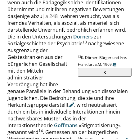
wenn auch die Pädagogik solche Identifikationen
übernimmt und mit ihren negativen Bewertungen
dasjenige abzu
|
a
248|
wehren versucht, was als
fremdes Verhalten, als asozial, als materiell sich
darstellende Unvernunft bedrohlich erfahren wird.
Die in den Untersuchungen
Dörners
zur
13
Sozialgeschichte der
Psychiatrie
nachgewiesene
Ausgrenzung der
Geisteskranken aus der
13
K. Dörner
:
Bürger und Irre
.
bürgerlichen Gesellschaft
Frankfurt
a.M.
1969.
mit den Mitteln
administrativer
Verdrängung hat ihre
genaue Parallele in der Behandlung von dissozialen
Jugendlichen. Die Bedrohung, die sie und ihre
Herkunftsgruppe
darstellt
, wird neutralisiert
durch ein bis in individuelle Interaktionen hinein
nachweisbares Muster, das in der
Interaktionstheorie
Goffmans
»
Stigmatisierung
«
14
genannt wird
.
Gemessen an der bürgerlichen
14