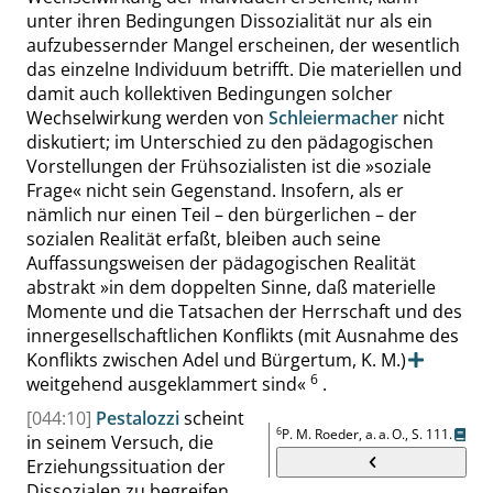
unter ihren Bedingungen Dissoziali
tät nur als ein
aufzubessernder Mangel erscheinen, der wesentlich
das einzelne Individuum betrifft. Die materiellen und
damit auch kollektiven Bedingungen solcher
Wechselwirkung werden von
Schleiermacher
nicht
diskutiert; im Unterschied zu den pädagogischen
Vorstellungen der Frühsozialisten ist die
»
soziale
Frage
«
nicht sein Gegenstand. Insofern, als er
nämlich nur einen Teil – den bürgerlichen – der
sozialen Realität erfaßt, bleiben auch seine
Auffassungsweisen der pädagogischen Realität
abstrakt
»
in dem doppelten Sinne, daß materielle
Momente und die Tatsachen der Herrschaft und des
innergesellschaftlichen Konflikts
(mit Ausnahme des
Konflikts zwischen Adel und Bürgertum, K. M.)
6
weitgehend ausgeklammert sind
«
.
[044:10]
Pestalozzi
scheint
6
P. M. Roeder, a. a. O.,
S. 111
.
in seinem Versuch, die
Erziehungssituation der
Dissozialen zu begreifen,