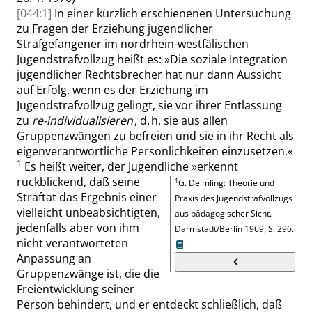
[044:1]
In einer
kürzlich erschienenen
Untersuchung
zu Fragen der Erziehung jugendlicher
Strafgefangener im nordrhein-westfälischen
Jugendstrafvollzug heißt es:
»
Die soziale Integration
jugendlicher Rechtsbrecher hat nur dann Aussicht
auf Erfolg, wenn es der Erziehung im
Jugendstrafvollzug gelingt, sie vor ihrer Entlassung
zu
re-individualisieren
, d. h. sie aus allen
Gruppenzwängen zu befreien und sie in ihr Recht als
eigenverantwortliche
Persönlichkeiten
einzusetzen.
«
1
Es heißt weiter, der Jugendliche
»
erkennt
rückblickend, daß seine
1
G. Deimling
:
Theorie und
Straftat das Ergebnis einer
Praxis des Jugendstrafvollzugs
vielleicht unbeabsichtigten,
aus pädagogischer Sicht
.
jedenfalls aber von ihm
Darmstadt/Berlin 1969,
S. 296
.
nicht verantworteten
Anpassung an
Gruppenzwänge ist, die die
Freientwicklung seiner
Person behindert, und er entdeckt schließlich, daß