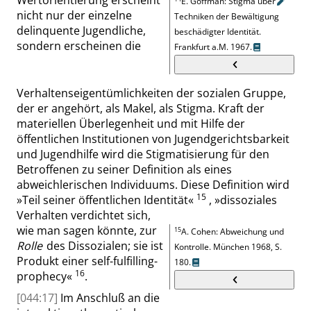
Wertorientierung er
scheint
E. Goffman
:
Stigma über
nicht nur der einzelne
Techniken der Bewältigung
delinquente Jugendliche,
beschädigter Identität
.
sondern erscheinen die
Frankfurt
a.M.
1967.
Verhaltenseigentümlichkeiten der sozialen Gruppe,
der er angehört, als Makel, als Stigma. Kraft der
materiellen Überlegenheit und mit Hilfe der
öffentlichen Institutionen von Jugendgerichtsbarkeit
und Jugendhilfe wird die Stigmatisierung für den
Betroffenen zu seiner Definition als eines
abweichlerischen Individuums. Diese Definition wird
15
»
Teil seiner öffentlichen Identität
«
,
»
dissoziales
Verhalten verdichtet sich,
wie man sagen könnte, zur
15
A. Cohen
:
Abweichung und
Rolle
des Dissozialen; sie ist
Kontrolle
.
München 1968
,
S.
Produkt einer
self-fulfilling-
180
.
16
prophecy
«
.
[044:17]
Im Anschluß an die