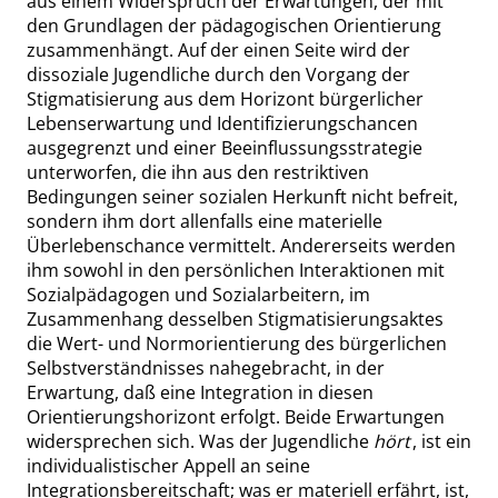
aus einem Widerspruch der Erwartungen,
der
mit
den Grundlagen der pädagogischen Orientierung
zusammenhängt
. Auf der einen Seite wird der
dissoziale Jugendliche durch den Vorgang der
Stigmatisierung aus dem Horizont bürgerlicher
Lebenserwartung und Identifizierungschancen
ausgegrenzt und einer Beeinflussungsstrategie
unterworfen, die ihn aus den restriktiven
Bedingungen seiner sozialen Herkunft nicht befreit,
sondern ihm dort allenfalls eine materielle
Überlebenschance vermittelt.
Andererseits
werden
ihm sowohl in den persönlichen Interaktionen mit
Sozialpädagogen und Sozialarbeitern, im
Zusammenhang desselben Stigmatisierungsaktes
die Wert- und Normorientierung des bürgerlichen
Selbstverständnisses nahegebracht
,
in der
Erwartung, daß eine Integration in diesen
Orientierungshorizont erfolgt. Beide Erwartungen
widersprechen sich. Was der Jugendliche
hört
, ist ein
individualistischer Appell an seine
Integrationsbereit
schaft; was er materiell erfährt, ist,