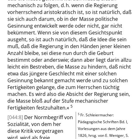
mechanisch zu folgen, d. h. wenn die Regierung
vorherrschend aristokratisch ist, so ist natürlich, daß
sie sich auch darum, ob in der Masse politische
Gesinnung entwickelt
werde
oder nicht, gar nicht
bekümmert. Wenn sie von diesem Gesichtspunkt
ausgeht, so ist auch natürlich, daß die Idee die sein
muß, daß die Regierung in den Händen jener kleinen
Anzahl bleibe, sei diese nun durch die Geburt
bestimmt oder anderswie; dann aber liegt
darin allzu
leicht ein Bestreben, die Masse zu hindern, daß nicht
etwa das jüngere Geschlecht mit einer solchen
Gesinnung bekannt gemacht werde und zu solchen
Fertigkeiten gelange, die zum Herrschen tüchtig
machen. Es wird also die Absicht der Regierung sein,
die Masse bloß auf der Stufe mechanischer
5
Fertigkeiten festzuhalten.
«
5
Fr. Schleiermacher
:
[044:8]
Der Normbegriff von
Pädagogische Schriften
Bd.
I
,
Sozialität, von dem her
Vorlesungen aus dem Jahre
diese Kritik vorgetragen
1826, hrsg. von E. Weniger,
S.
wird, wird als freie