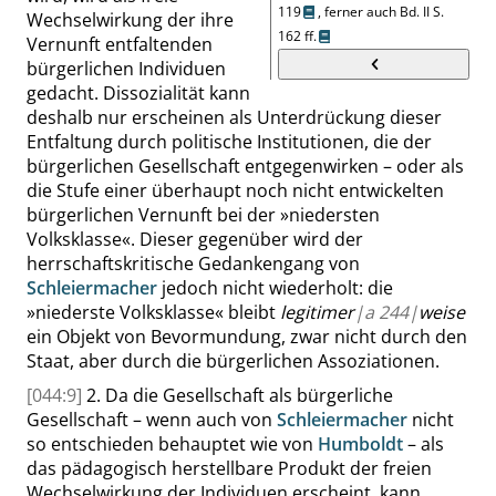
119
,
ferner auch
Bd.
II
S.
Wechselwirkung der ihre
162 ff.
Vernunft entfaltenden
bürgerlichen Individuen
gedacht. Dissozialität kann
deshalb nur erscheinen als Unterdrückung dieser
Entfaltung durch politische Institutionen, die der
bürgerlichen Gesellschaft entgegenwirken – oder als
die Stufe einer überhaupt noch nicht entwickelten
bürgerlichen Vernunft bei der
»
niedersten
Volksklasse
«
. Dieser gegenüber wird der
herrschaftskritische Gedankengang von
Schleiermacher
jedoch nicht wiederholt: die
»
niederste Volksklasse
«
bleibt
legitimer
|
a
244|
weise
ein Objekt von Bevormundung, zwar nicht durch den
Staat, aber durch die bürgerlichen Assoziationen.
[044:9]
2. Da die Gesellschaft als
bürgerliche
Gesellschaft – wenn auch von
Schleiermacher
nicht
so entschieden behauptet wie von
Humboldt
– als
das pädagogisch herstellbare Produkt der freien
Wechselwirkung der Individuen erscheint, kann