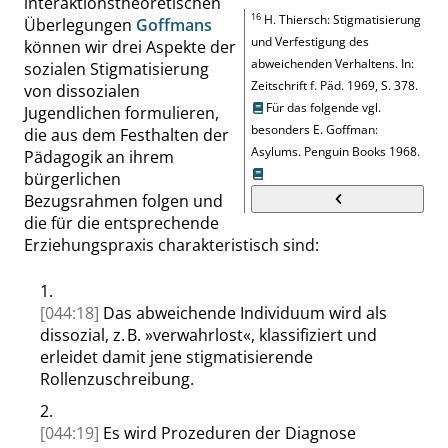
interaktionstheoretischen
16
H. Thiersch
:
Stigmatisierung
Überlegungen
Goffmans
und Verfestigung des
können wir drei Aspekte der
abweichenden Verhaltens
. In:
sozialen Stigmatisierung
Zeitschrift
f. Päd.
1969,
S. 378
.
von dissozialen
Für das folgende vgl.
Jugendlichen formulieren,
besonders
E. Goffman
:
die aus dem Festhalten der
Asylums
.
Penguin Books 1968.
Pädagogik an ihrem
bürgerlichen
Bezugsrahmen folgen und
die für die entsprechende
Erziehungspraxis charakteristisch sind:
1.
[044:18]
Das abweichende Individuum wird als
dissozial, z. B.
»
verwahrlost
«
, klassifiziert und
erleidet damit jene stigmatisierende
Rollenzuschreibung.
2.
[044:19]
Es wird Prozeduren der Diagnose