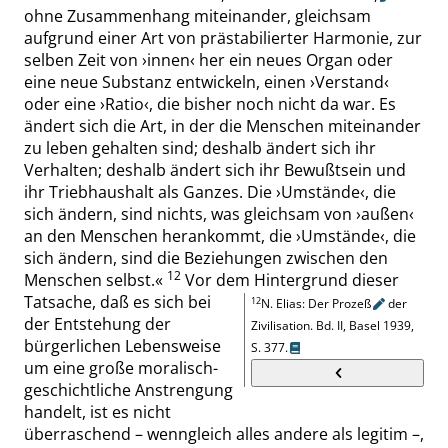
ohne Zusammenhang miteinander, gleichsam
aufgrund einer Art
von
prästabilierter Harmonie, zur
selben Zeit von
›
innen
‹
her ein neues Organ oder
eine neue Substanz entwickeln, einen
›
Verstand
‹
oder eine
›
Ratio
‹
, die bisher noch nicht da war. Es
ändert sich die Art, in der die Menschen miteinander
zu leben gehalten sind; deshalb ändert sich ihr
Verhalten; deshalb ändert sich ihr Bewußtsein und
ihr Triebhaushalt als Ganzes. Die
›
Umstände
‹
, die
sich ändern, sind nichts, was gleichsam von
›
außen
‹
an den Menschen herankommt, die
›
Umstände
‹
, die
sich ändern, sind die Beziehungen zwischen den
12
Menschen selbst.
«
Vor dem Hintergrund dieser
Tatsache, daß es sich bei
12
N. Elias
:
Der Prozeß
der
der Entstehung der
Zivilisation
. Bd.
II, Basel 1939
,
bürgerlichen Lebensweise
S. 377
.
um eine große moralisch-
geschichtliche Anstrengung
handelt, ist es nicht
überraschend – wenngleich alles andere als legitim –,