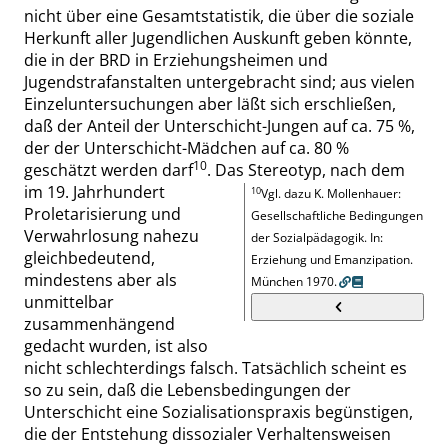
nicht über eine Gesamtstatistik, die über die soziale
Herkunft aller Jugendlichen Auskunft geben könnte,
die in der BRD in Erziehungsheimen und
Jugendstrafanstalten untergebracht sind; aus vielen
Einzeluntersuchungen aber läßt sich erschließen,
daß der Anteil der Unterschicht-Jungen auf
ca. 75 %
,
der der Unterschicht-Mädchen auf
ca. 80 %
10
geschätzt
werden
darf
.
Das Stereotyp, nach dem
im
19. Jahrhundert
10
Vgl. dazu K. Mollenhauer:
Proletarisierung und
Gesellschaftliche Bedingungen
Verwahrlosung nahezu
der Sozialpädagogik
. In
:
gleichbedeutend,
Erziehung und Emanzipation
.
mindestens aber als
München
1970.
unmittelbar
zusammenhängend
gedacht wurden, ist also
nicht schlechterdings falsch. Tatsächlich scheint es
so zu sein, daß die Lebensbedingungen der
Unterschicht eine Sozialisationspraxis begünstigen,
die der Entstehung dissozialer Verhaltensweisen