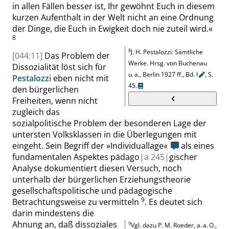
in allen Fällen besser ist, Ihr gewöhnt Euch in diesem
kurzen Aufenthalt in der Welt nicht an eine Ordnung
der Dinge, die Euch in Ewigkeit doch nie zuteil wird.
«
8
8
J. H. Pestalozzi
:
Sämtliche
[044:11]
Das Problem der
Werke
. Hrsg.
von
Buchenau
Dissozialität löst sich für
u. a., Berlin
1927 ff.
, Bd.
I
,
S.
Pestalozzi
eben nicht mit
45
.
den bürgerlichen
Freiheiten, wenn nicht
zugleich das
sozialpolitische Problem der
besonderen
Lage der
untersten Volksklassen in die Überlegungen mit
eingeht. Sein Begriff der
»
Individuallage
«
als eines
fundamentalen Aspektes pädago
|
a
245|
gischer
Analyse doku
mentiert diesen Versuch, noch
unterhalb der bürgerlichen Erziehungstheorie
gesellschaftspolitische und pädagogische
9
Betrachtungsweise zu vermitteln
.
Es deutet sich
darin mindestens die
Ahnung an, daß dissoziales
9
Vgl. dazu P. M. Roeder, a. a. O.,