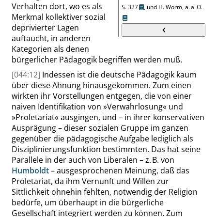
Verhalten dort, wo es als
S. 327
, und
H. Worm, a. a. O.
Merkmal kollektiver sozial
deprivierter Lagen
auftaucht, in anderen
Kategorien als denen
bürgerlicher Pädagogik begriffen werden muß.
[044:12]
Indessen ist die deutsche Pädagogik kaum
über diese Ahnung hinausgekommen. Zum einen
wirkten ihr Vorstellungen entgegen, die von einer
naiven Identifikation von
»
Verwahrlosung
«
und
»
Proletariat
«
ausgingen
,
und – in ihrer konservativen
Ausprägung – die
ser sozialen Gruppe im ganzen
gegenüber die pädagogische Aufgabe lediglich als
Disziplinierungsfunktion bestimmten. Das hat seine
Parallele in der auch von Liberalen – z. B. von
Humboldt
– ausgesprochenen Meinung, daß das
Proletariat, da ihm Vernunft und Willen zur
Sittlichkeit ohnehin fehlten, notwendig der Reli
gion
bedürfe, um überhaupt in die bürgerliche
Gesellschaft integriert werden zu können. Zum