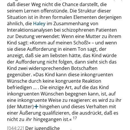
daß dieser Weg nicht die Chance darstellt, die
seinem
Lernen
offenstünde. Die Struktur dieser
Situation ist in ihren formalen Elementen derjenigen
ähnlich, die
Haley
im Zusammenhang von
Interaktionsanalysen bei schizophrenen Patienten
zur Deutung verwendet: Wenn eine Mutter zu ihrem
Kind sagt:
»
Komm auf meinen Schoß!
«
– und wenn
sie diese Aufforderung in einem Ton sagt, der
anzeigt, daß sie am liebsten hätte, das Kind würde
der Aufforderung nicht folgen, dann sieht sich das
Kind zwei widersprechenden Botschaften
gegenüber.
»
Das Kind kann diese inkongruenten
Wünsche durch keine kongruente Reaktion
befriedigen …
.
Die einzige Art, auf die das Kind
inkongruenten Wünschen begegnen kann, ist, auf
eine inkongruente Weise zu reagieren: es wird zu ihr
(der Mutter)
hingehen und dieses Verhalten mit
einer Äußerung qualifizieren, die ausdrückt, daß es
17
nicht
zu
ihr
hingegangen ist.
«
[044:22]
Der jugendliche