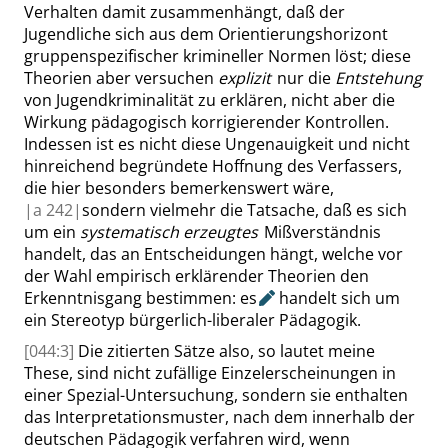
Verhalten damit zusammenhängt, daß
der
Jugendliche
sich
aus dem Orientierungshorizont
gruppenspezifischer krimineller Normen löst; diese
Theorien aber versuchen
explizit
nur die
Entstehung
von Jugendkriminalität zu erklären, nicht aber die
Wirkung pädagogisch korrigierender Kontrollen.
Indessen ist es nicht diese Ungenauigkeit und nicht
hinreichend begründete Hoffnung des Verfassers,
die hier besonders be
merkenswert wäre,
|
a
242|
sondern vielmehr die Tatsache, daß es sich
um ein
systematisch erzeugtes
Mißverständnis
handelt, das an Entscheidungen hängt, welche vor
der Wahl empirisch erklärender Theorien den
Erkenntnisgang bestimmen:
es
handelt sich um
ein Stereotyp bürgerlich-liberaler Pädagogik.
[044:3]
Die zitierten Sätze also, so lautet meine
These, sind nicht zufällige Einzelerscheinungen in
einer Spezial-Untersuchung, sondern sie enthalten
das Interpretationsmuster, nach dem innerhalb der
deutschen Pädagogik verfahren wird, wenn