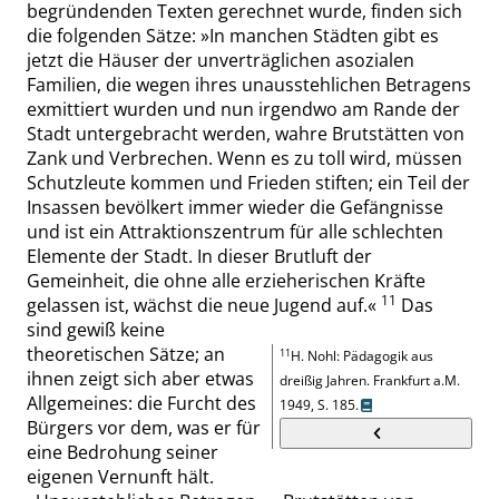
begründenden Texten gerechnet wurde, finden sich
die folgenden Sätze:
»
In manchen Städten gibt es
jetzt die
Häuser der unverträglichen asozialen
Familien, die wegen ihres unausstehlichen Betragens
exmittiert wurden und nun irgendwo am Rande der
Stadt untergebracht werden, wahre Brutstätten von
Zank und Verbrechen. Wenn es zu toll wird, müssen
Schutzleute kommen und Frieden stiften; ein Teil der
Insassen bevölkert immer wieder die Gefängnisse
und ist ein Attrak
tionszentrum für alle schlechten
Elemente der Stadt. In dieser Brutluft der
Gemeinheit, die ohne alle
erzieherischen
Kräfte
11
gelassen ist, wächst die neue Jugend auf.
«
Das
sind gewiß keine
theoretischen Sätze; an
11
H. Nohl
:
Pädagogik aus
ihnen zeigt sich aber etwas
dreißig Jahren
.
Frankfurt
a.M.
Allgemeines: die Furcht des
1949,
S. 185
.
Bürgers vor dem, was er für
eine Bedrohung seiner
eige
nen Vernunft hält.