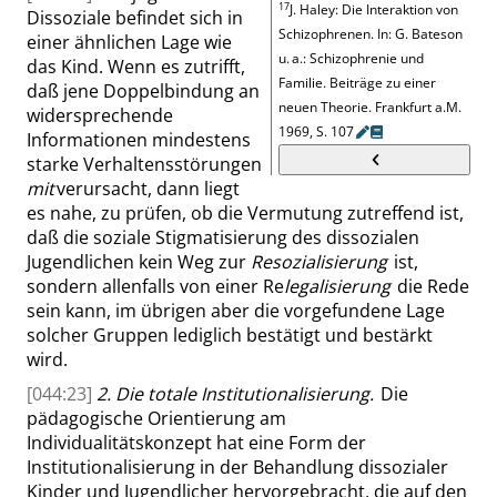
17
J. Haley: Die Interaktion von
Dissoziale befindet sich in
Schizophrenen
. In:
G. Bateson
einer ähnlichen Lage wie
u. a.
:
Schizophrenie und
das Kind. Wenn es zutrifft,
Familie. Beiträge zu einer
daß jene Doppelbindung an
neuen Theorie
.
Frankfurt
a.M.
widersprechende
1969,
S.
107
Informationen mindestens
starke Verhaltensstörungen
mit
verursacht
, dann liegt
es nahe, zu prüfen, ob die Vermutung
zutreffend ist,
daß die soziale Stigmatisierung des dissozialen
Jugendlichen kein Weg zur
Resozialisierung
ist,
sondern allenfalls von einer
Re
legalisierung
die Rede
sein kann, im übrigen aber die vorgefundene Lage
solcher Gruppen lediglich bestätigt und bestärkt
wird.
[044:23]
2. Die totale Institutionalisierung.
Die
pädagogische Orientierung am
Individualitätskonzept hat eine Form der
Institutionalisierung in der Behandlung dissozialer
Kinder und Jugendlicher hervorgebracht, die auf den