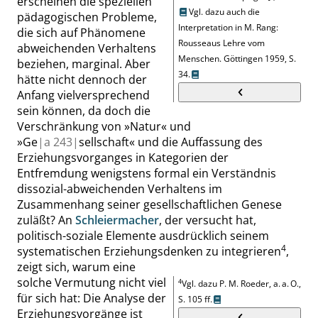
erscheinen die speziellen
Vgl. dazu auch die
pädagogischen Probleme,
Interpretation in
M. Rang
:
die sich auf Phänomene
Rousseaus Lehre vom
abweichenden Verhaltens
Menschen
.
Göttingen 1959,
S.
beziehen, marginal. Aber
34
.
hätte nicht dennoch der
Anfang vielversprechend
sein können, da doch die
Verschränkung von
»
Natur
«
und
»
Ge
|
a
243|
sellschaft
«
und die Auffassung des
Erziehungsvorganges in Kategorien der
Entfremdung wenigstens formal ein Verständnis
dissozial-abweichenden Verhaltens im
Zusammenhang seiner gesellschaftlichen Genese
zuläßt? An
Schleiermacher
, der versucht hat,
politisch-soziale Elemente ausdrücklich seinem
4
systematischen Erziehungsdenken zu integrieren
,
zeigt sich, warum
eine
solche Vermutung nicht viel
4
Vgl. dazu P. M. Roeder, a. a. O.,
für sich hat: Die Analyse der
S.
105 ff.
Erziehungsvorgänge ist