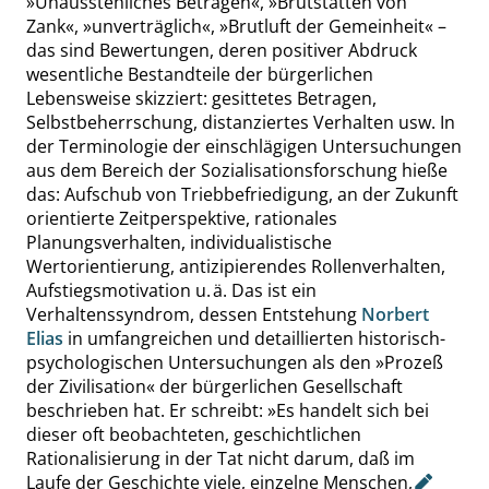
»
Unausstehliches Betragen
«
,
»
Brutstätten von
Zank
«
,
»
unverträglich
«
,
»
Brutluft der Gemeinheit
«
–
das sind Bewertungen, deren positiver Abdruck
wesentliche Bestandteile der bürgerlichen
Lebensweise skizziert: gesittetes Betragen,
Selbstbeherrschung, distanziertes Verhalten usw. In
der Terminologie der einschlägigen Untersuchungen
aus dem Bereich der Sozialisationsforschung hieße
das: Aufschub von Triebbefriedigung, an der Zukunft
orientierte Zeitperspektive, rationales
Planungsverhalten, individualistische
Wertorientierung, antizipierendes Rollenverhalten,
Aufstiegsmotivation u. ä. Das ist ein
Verhaltenssyndrom, dessen Entstehung
Norbert
Elias
in umfangreichen und detaillierten historisch-
psychologischen Untersuchungen als den
»
Prozeß
der Zivilisation
«
der bürgerlichen Gesellschaft
beschrieben hat. Er schreibt:
»
Es handelt sich bei
dieser oft beobachteten, geschichtlichen
Rationalisierung in der Tat nicht darum, daß im
Laufe der Geschichte viele, einzelne Menschen
,