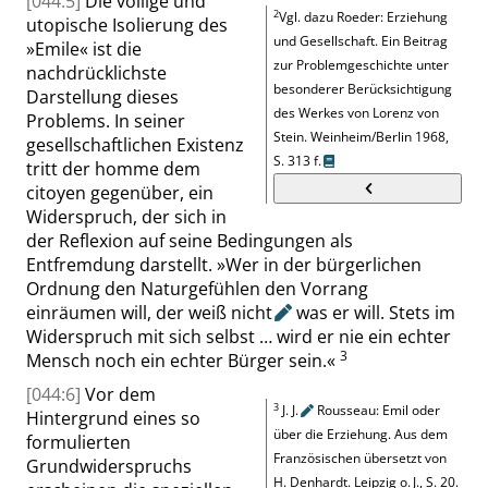
[044:5]
Die völlige und
2
Vgl. dazu
Roeder:
Erziehung
utopische Isolierung des
und Gesellschaft. Ein Beitrag
»
Emile
«
ist die
zur Problemgeschichte unter
nachdrücklichste
besonderer Berücksichtigung
Darstellung dieses
des Werkes von Lorenz von
Problems. In seiner
Stein
.
Weinheim/Berlin 1968,
gesellschaftlichen Existenz
S.
313 f.
tritt der
homme
dem
citoyen
gegenüber, ein
Widerspruch, der sich in
der Reflexion auf seine Bedingungen als
Entfremdung darstellt.
»
Wer in der bürgerlichen
Ordnung den Naturgefühlen den Vorrang
einräumen will, der weiß
nicht
was er will. Stets im
Widerspruch mit sich selbst … wird er nie ein echter
3
Mensch noch ein echter Bürger sein.
«
[044:6]
Vor dem
3
J. J.
Rousseau: Emil oder
Hintergrund eines so
über die Erziehung. Aus dem
formulierten
Französischen übersetzt von
Grundwiderspruchs
H. Denhardt
.
Leipzig o. J.,
S. 20
.