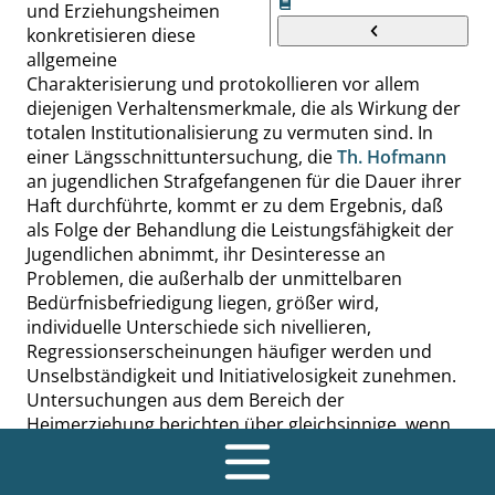
und Erziehungsheimen
konkretisieren diese
allgemeine
Charakterisierung und protokol
lieren vor allem
diejenigen Verhaltensmerkmale, die als Wirkung der
totalen Institutionalisierung zu vermuten sind. In
einer Längsschnittuntersuchung, die
Th. Hofmann
an jugendlichen Strafgefangenen für die Dauer ihrer
Haft durchführte, kommt er zu dem Ergebnis, daß
als Folge der Behandlung die Leistungsfähigkeit der
Jugendlichen abnimmt, ihr Desinteresse an
Problemen, die außerhalb der unmittelbaren
Bedürfnisbefriedigung liegen, größer wird,
individuelle Unterschiede sich nivellieren,
Regressionserscheinungen häufiger werden und
Unselbständigkeit und Initiativelosigkeit zunehmen.
Untersuchungen aus dem Bereich der
Heimerziehung berichten über gleichsinnige, wenn
auch nicht so detaillierte Ergebnisse. Dennoch heißt
es bei
Hofmann
zusammenfassend:
»
Wir kommen