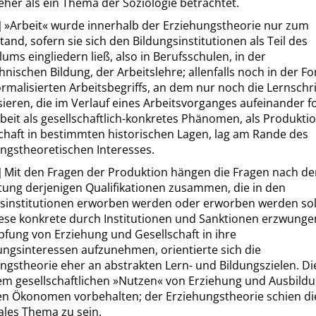
her als ein Thema der Soziologie betrachtet.
]
»
Arbeit
«
wurde innerhalb der Erziehungstheorie nur zum
and, sofern sie sich den Bildungsinstitutionen als Teil des
lums eingliedern ließ, also in Berufsschulen, in der
hnischen Bildung, der Arbeitslehre; allenfalls noch in der F
ormalisierten Arbeitsbegriffs, an dem nur noch die Lernschri
sieren, die im Verlauf eines Arbeitsvorganges aufeinander f
beit als gesellschaftlich-konkretes Phänomen, als Produktio
chaft in bestimmten historischen Lagen, lag am Rande des
ngstheoretischen Interesses.
]
Mit den Fragen der Produktion hängen die Fragen nach de
ung derjenigen Qualifikationen zusammen, die in den
sinstitutionen erworben werden oder erworben werden sol
iese konkrete durch Institutionen und Sanktionen erzwung
fung von Erziehung und Gesellschaft in ihre
ngsinteressen aufzunehmen, orientierte sich die
ngstheorie eher an abstrakten Lern- und Bildungszielen. Di
m gesellschaftlichen
»
Nutzen
«
von Erziehung und Ausbild
en Ökonomen vorbehalten; der Erziehungstheorie schien di
les Thema zu sein.