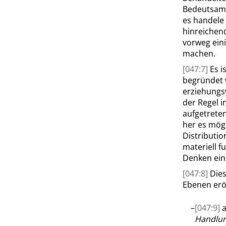
Bedeutsamk
es handele
hinreichend
vorweg ein
machen.
[047:7]
Es i
begründet
erziehungsw
der Regel i
aufgetreten
her es mög
Distributi
materiell f
Denken eine
[047:8]
Dies
Ebenen erö
–
[047:9]
Handlu