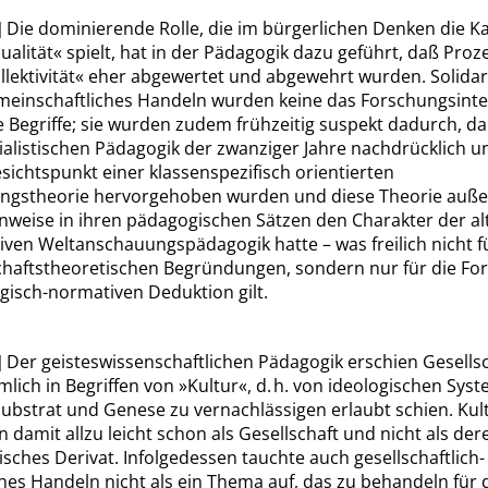
]
Die dominierende Rolle, die im bürgerlichen Denken die K
ualität
«
spielt, hat in der Pädagogik dazu geführt, daß Proz
llektivität
«
eher abgewertet und abgewehrt wurden. Solidar
meinschaftliches Handeln wurden keine das Forschungsint
e Begriffe; sie wurden zudem frühzeitig suspekt dadurch, daß
ialistischen Pädagogik der zwanziger Jahre nachdrücklich u
ichtspunkt einer klassenspezifisch orientierten
ungstheorie hervorgehoben wurden und diese Theorie auß
nweise in ihren pädagogischen Sätzen den Charakter der al
ven Weltanschauungspädagogik hatte – was freilich nicht fü
chaftstheoretischen Begründungen, sondern nur für die Fo
isch-normativen Deduktion gilt.
]
Der geisteswissenschaftlichen Pädagogik erschien Gesells
lich in Begriffen von
»
Kultur
«
, d. h. von ideologischen Sys
ubstrat und Genese zu vernachlässigen erlaubt schien. Kul
n damit allzu leicht schon als Gesellschaft und nicht als der
isches Derivat. Infolgedessen tauchte auch gesellschaftlich-
ches Handeln nicht als ein Thema auf, das zu behandeln für 