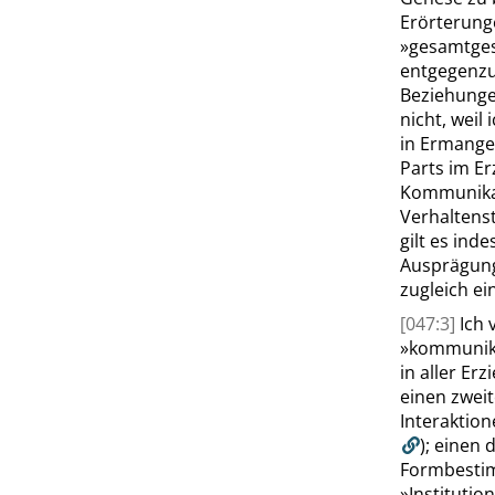
Erörterunge
»
gesamtges
entgegenzu
Beziehunge
nicht, weil 
in Ermange
Parts im E
Kommunikat
Verhaltenst
gilt es ind
Ausprägung 
zugleich ei
[047:3]
Ich 
»
kommunika
in aller Er
einen zwei
Interaktion
); einen 
Formbestim
»
Institution