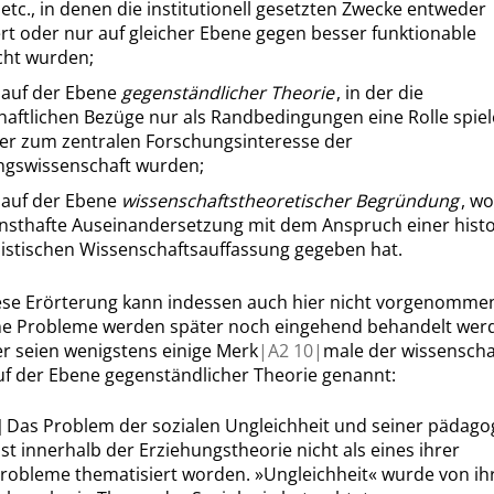
tc., in denen die institutionell gesetzten Zwecke entweder
ert
oder nur auf gleicher Ebene gegen besser funktionable
cht wurden;
]
auf der Ebene
gegenständlicher Theorie
, in der die
haftlichen Bezüge nur als Randbedingungen eine Rolle spiel
ber zum zentralen Forschungsinteresse der
ngswissenschaft
wurden;
]
auf der Ebene
wissenschaftstheoretischer Begründung
, wo
rnsthafte Auseinandersetzung mit dem Anspruch einer histo
listischen Wissenschaftsauffassung gegeben hat.
ese Erörterung kann indessen auch hier nicht vorgenomme
ne Probleme werden später noch eingehend behandelt wer
r seien wenigstens einige Merk
|
A2
10|
male der wissenscha
uf der Ebene gegenständlicher Theorie genannt:
]
Das Problem der sozialen Ungleichheit und seiner pädago
ist innerhalb der Erziehungstheorie nicht als eines ihrer
robleme thematisiert worden.
»
Ungleichheit
«
wurde von ih