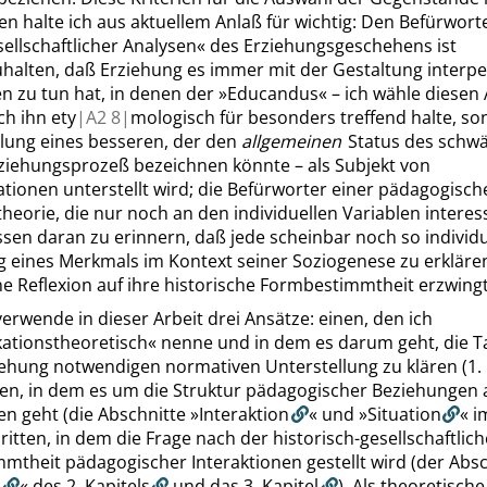
n halte ich aus aktuellem Anlaß für wichtig: Den Befürwort
ellschaftlicher Analysen
«
des Erziehungsgeschehens ist
halten, daß Erziehung es immer mit der Gestaltung interpe
n zu tun hat, in denen der
»
Educandus
«
– ich wähle diesen
ich ihn
ety
|
A2
8|
mologisch
für besonders treffend halte, s
lung eines besseren, der den
allgemeinen
Status des schw
rziehungsprozeß bezeichnen könnte – als Subjekt von
ionen unterstellt wird; die Befürworter einer pädagogisch
heorie, die nur noch an den individuellen Variablen interess
essen daran zu erinnern, daß jede scheinbar noch so individu
eines Merkmals im Kontext seiner Soziogenese zu erklären 
ne Reflexion auf ihre historische Formbestimmtheit erzwingt
verwende in dieser Arbeit drei Ansätze: einen, den ich
tionstheoretisch
«
nenne und in dem es darum geht, die T
ziehung notwendigen normativen Unterstellung zu klären (
1.
ten, in dem es um die Struktur pädagogischer Beziehungen 
en geht (die Abschnitte
»
Interaktion
«
und
»
Situation
«
i
dritten, in dem die Frage nach der historisch-gesellschaftlic
mtheit pädagogischer Interaktionen gestellt wird (der Absc
«
des
2. Kapitels
und das
3. Kapitel
). Als theoretisch