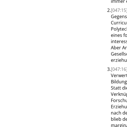
immer e
2.
[047:15
Gegenst
Curricu
Polytec
eines f
interes
Aber Ar
Gesells
erziehu
3.
[047:16
Verwert
Bildung
Statt d
Verknüp
Forschu
Erziehu
nach de
blieb d
margina