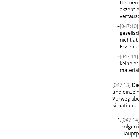
Heimen e
akzepti
vertaus
–
[047:10
gesellsc
nicht a
Erziehu
–
[047:11
keine e
materia
[047:13]
Di
und einzel
Vorweg abe
Situation a
1.
[047:14
Folgen 
Hauptp