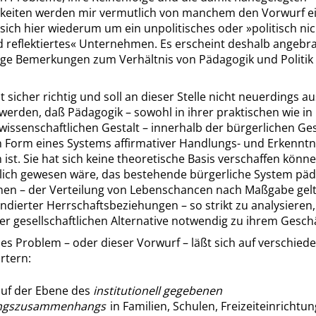
eiten werden mir vermutlich von manchem den Vorwurf ei
 sich hier wiederum um ein unpolitisches oder
»
politisch ni
 reflektiertes
«
Unternehmen. Es erscheint deshalb angebra
ige Bemerkungen zum Verhältnis von Pädagogik und Politik
st sicher richtig
und soll an dieser Stelle nicht neuerdings au
 werden
, daß Pädagogik – sowohl in ihrer praktischen wie in 
issenschaftlichen Gestalt – innerhalb der bürgerlichen Ges
n Form eines Systems affirmativer Handlungs- und Erkenntn
 ist. Sie hat sich keine theoretische Basis verschaffen könn
lich gewesen wäre, das bestehende bürgerliche System pä
onen – der Verteilung von Lebenschancen nach Maßgabe gel
undierter Herrschaftsbeziehungen – so strikt zu analysieren
r gesellschaftlichen Alternative notwendig zu ihrem Geschä
es Problem – oder dieser Vorwurf – läßt sich auf verschied
rtern:
auf der Ebene des
institutionell gegebenen
ngszusammenhangs
in Familien, Schulen, Freizeiteinrichtun