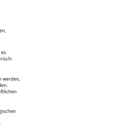
en,
 es
risch-
n werden
,
den.
ftlichen
gischen
r