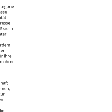
a
tegorie
esse
ität
eresse
 sie in
nter
erdem
ten
r ihre
rm ihrer
chaft
temen,
tur
en
die