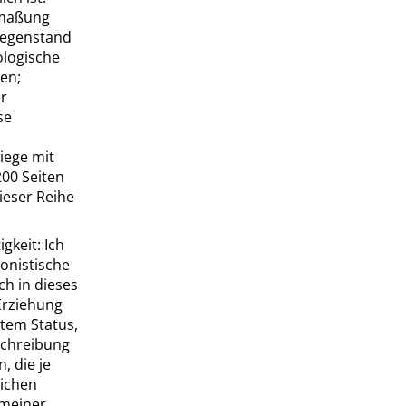
nmaßung
 Gegenstand
ologische
en;
er
se
iege mit
200 Seiten
ieser Reihe
gkeit: Ich
onistische
h in dieses
Erziehung
rtem Status,
schreibung
, die je
lichen
 meiner