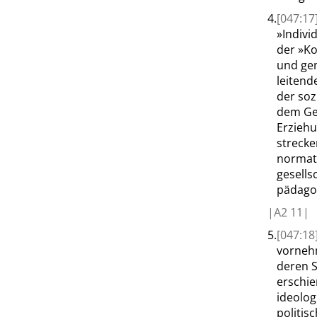
4.
[047:17
»
Individ
der
»
Ko
und ge
leitend
der soz
dem Ges
Erzieh
strecke
normati
gesells
pädagog
|
A2
11|
5.
[047:18
vornehm
deren S
erschie
ideolog
politis