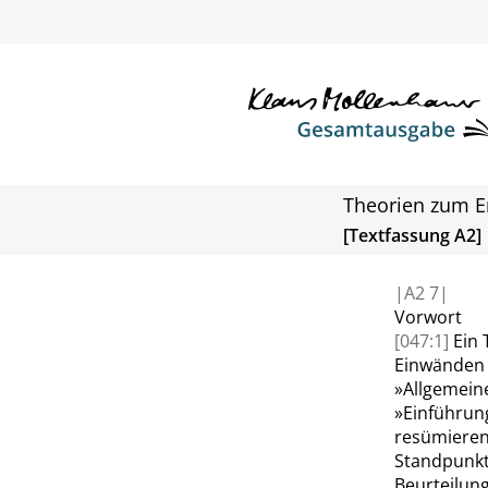
Theorien zum E
[Textfassung A2]
|
A2
7|
Vorwort
[047:1]
Ein 
Einwänden a
»
Allgemein
»
Einführun
resümieren
Standpunk
Beurteilung