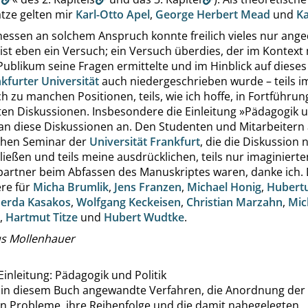
ätze gelten mir
Karl-Otto Apel
,
George Herbert Mead
und
Ka
ssen an solchem Anspruch konnte freilich vieles nur ange
ist eben ein Versuch; ein Versuch überdies, der im Kontext
ublikum seine Fragen ermittelte und im Hinblick auf diese
kfurter Universität
auch niedergeschrieben wurde – teils i
 zu manchen Positionen, teils, wie ich hoffe, in Fortführun
ten Diskussionen. Insbesondere die Einleitung
»
Pädagogik u
an diese Diskussionen an. Den Studenten und Mitarbeitern
chen Seminar der
Universität Frankfurt
, die die Diskussion 
ießen und teils meine ausdrücklichen, teils nur imaginierte
artner beim Abfassen des Manuskriptes waren, danke ich. D
re für
Micha Brumlik
,
Jens Franzen
,
Michael Honig
,
Hubert
erda Kasakos
,
Wolfgang Keckeisen
,
Christian Marzahn
,
Mic
,
Hartmut Titze
und
Hubert Wudtke
.
us Mollenhauer
 Einleitung: Pädagogik und Politik
 in diesem Buch angewandte Verfahren, die Anordnung der
n Probleme, ihre Reihenfolge und die damit nahegelegten