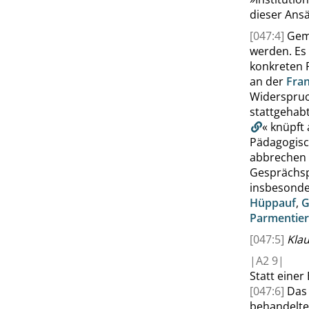
dieser Ans
[047:4]
Geme
werden. Es 
konkreten P
an der
Fran
Widerspruch
stattgehab
«
knüpft 
Pädagogis
abbrechen l
Gesprächsp
insbesonde
Hüppauf
,
G
Parmentier
[047:5]
Kla
|
A2
9|
Statt einer
[047:6]
Das
behandelte