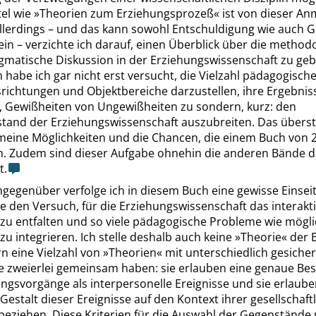
tel wie
»
Theorien zum Erziehungsprozeß
«
ist von dieser A
 Allerdings – und das kann sowohl Entschuldigung wie auch
sein – verzichte ich darauf, einen Überblick über die method
gmatische Diskussion in der Erziehungswissenschaft zu geb
 habe ich gar nicht erst versucht, die Vielzahl pädagogisch
richtungen und Objektbereiche darzustellen, ihre Ergebnis
n, Gewißheiten von Ungewißheiten zu sondern, kurz: den
stand der Erziehungswissenschaft auszubreiten. Das überst
 meine Möglichkeiten und die Chancen, die einem Buch von 
n. Zudem sind dieser Aufgabe ohnehin die anderen Bände d
t.
egenüber verfolge ich in diesem Buch eine gewisse Einseiti
 den Versuch, für die Erziehungswissenschaft das interakti
zu entfalten und so viele pädagogische Probleme wie möglic
u integrieren. Ich stelle deshalb auch keine
»
Theorie
«
der 
n eine Vielzahl von
»
Theorien
«
mit unterschiedlich gesiche
lle zweierlei gemeinsam haben: sie erlauben eine genaue Be
ngsvorgänge als interpersonelle Ereignisse und sie erlauben
estalt dieser Ereignisse auf den Kontext ihrer gesellschaft
beziehen. Diese Kriterien für die Auswahl der Gegenstände