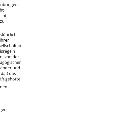
nbringen,
cht
cht,
 zu
sführlich
ihrer
ellschaft in
isregeln
en, von der
dagogischer
tender und
, daß das
ft gehörte.
enen
gen,