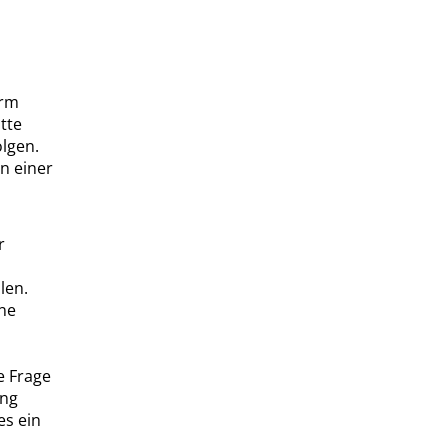
orm
tte
olgen.
n einer
r
len.
ene
e Frage
ung
es ein