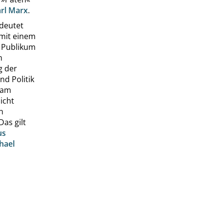
rl Marx
.
deutet
 mit einem
s Publikum
m
g der
nd Politik
 am
nicht
n
as gilt
us
hael