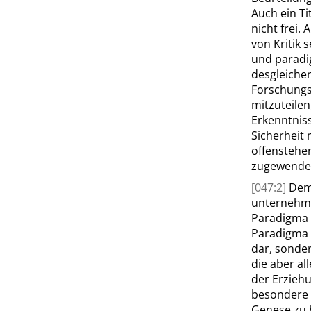
Auch ein Ti
nicht frei.
von Kritik 
und paradi
desgleichen
Forschungs
mitzuteile
Erkenntnis
Sicherheit
offenstehe
zugewende
[047:2]
Demg
unternehme
Paradigma 
Paradigma z
dar, sonder
die aber a
der Erziehu
besondere G
Genese zu 