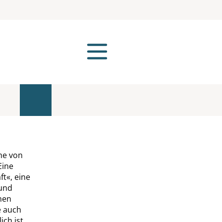
ihe von
Eine
ft
«
, eine
 und
nen
 auch
ch ist.