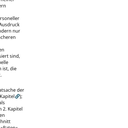
ern
rsoneller
 Ausdruck
ondern nur
ächeren
en
iert sind,
elle
ist, die
.
atsache der
 Kapitel
);
als
m
2. Kapitel
hen
hnitt
e
»
Paten
«