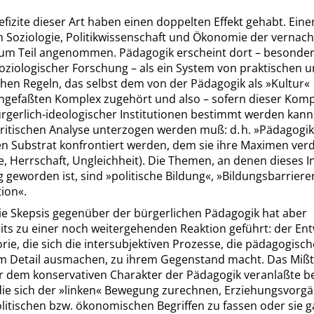
efizite dieser Art haben einen doppelten Effekt gehabt. Eine
h Soziologie, Politikwissenschaft und Ökonomie der vernach
m Teil angenommen. Pädagogik erscheint dort – besonder
ziologischer Forschung – als ein System von praktischen 
chen Regeln, das selbst dem von der Pädagogik als
»
Kultur
«
efaßten Komplex zugehört und also – sofern dieser Kompl
rgerlich-ideologischer Institutionen bestimmt werden kann 
kritischen Analyse unterzogen werden muß: d. h.
»
Pädagogik
n Substrat konfrontiert werden, dem sie ihre Maximen ver
, Herrschaft, Ungleichheit). Die Themen, an denen dieses I
g geworden ist, sind
»
politische Bildung
«
,
»
Bildungsbarriere
tion
«
.
ie Skepsis gegenüber der bürgerlichen Pädagogik hat aber
its zu einer noch weitergehenden Reaktion geführt: der En
rie, die sich die intersubjektiven Prozesse, die pädagogisch
m Detail ausmachen, zu ihrem Gegenstand macht. Das Miß
r dem konservativen
Charakter der Pädagogik veranlaßte 
ie sich der
»
linken
«
Bewegung zurechnen, Erziehungsvorgä
litischen bzw. ökonomischen Begriffen zu fassen oder sie g