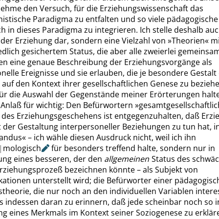
nehme den Versuch, für die Erziehungswissenschaft das
onistische Paradigma zu entfalten und so viele pädagogisch
h in dieses Paradigma zu integrieren. Ich stelle deshalb auc
der Erziehung dar, sondern eine Vielzahl von
»
Theorien
«
mi
dlich gesichertem Status, die aber alle zweierlei gemeinsa
ben eine genaue Beschreibung der Erziehungsvorgänge als
nelle Ereignisse und sie erlauben, die je besondere Gestalt
 auf den Kontext ihrer gesellschaftlichen Genese zu beziehe
 für die Auswahl der Gegenstände meiner Erörterungen halte
 Anlaß für wichtig: Den Befürwortern
»
gesamtgesellschaftlic
des Erziehungsgeschehens ist entgegenzuhalten, daß Erzi
 der Gestaltung interpersoneller Beziehungen zu tun hat, i
andus
«
– ich wähle diesen Ausdruck nicht, weil ich ihn
|
mologisch
für besonders treffend halte, sondern nur in
ng eines besseren, der den
allgemeinen
Status des schwä
Erziehungsprozeß bezeichnen könnte – als Subjekt von
tionen unterstellt wird; die Befürworter einer pädagogisc
theorie, die nur noch an den individuellen Variablen intere
 es indessen daran zu erinnern, daß jede scheinbar noch so i
g eines Merkmals im Kontext seiner Soziogenese zu erklären