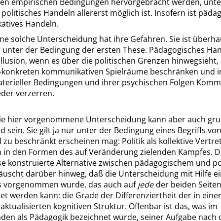
llen empirischen Bedingungen hervorgebracht werden, unt
 politisches Handeln allererst möglich ist.
Insofern ist päda
tives Handeln.
ine solche Unterscheidung hat ihre Gefahren. Sie ist überh
r unter der Bedingung der ersten These. Pädagogisches Ha
n Illusion, wenn es über die politischen Grenzen hinwegsieht, 
h-konkreten kommunikativen Spielräume beschränken und i
aterieller Bedingungen und ihrer psychischen Folgen Komm
der verzerren.
ie hier vorgenommene Unterscheidung kann aber auch gru
d sein. Sie gilt ja nur unter der Bedingung eines Begriffs vo
el zu beschränkt erscheinen mag: Politik als kollektive Vertr
n in den Formen des auf Veränderung zielenden Kampfes. Di
se konstruierte Alternative zwischen pädagogischem und po
äuscht darüber hinweg, daß die Unterscheidung mit Hilfe e
s vorgenommen wurde, das auch auf
jede
der beiden Seiten
 werden kann: die Grade der Differenziertheit der in eine
ktualisierten kognitiven Struktur.
Offenbar ist das, was im
den als Pädagogik bezeichnet wurde, seiner Aufgabe nach 