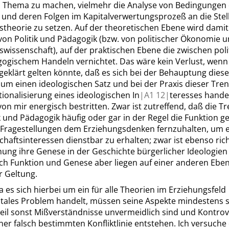
Thema zu machen, vielmehr die Analyse von Bedingungen 
 und deren Folgen im Kapitalverwertungsprozeß an die Stel
stheorie zu setzen. Auf der theoretischen Ebene wird damit
von Politik und Pädagogik (bzw. von politischer Ökonomie 
swissenschaft), auf der praktischen Ebene die zwischen pol
ogischem Handeln vernichtet. Das wäre kein Verlust, wenn 
geklärt gelten könnte, daß es sich bei der Behauptung diese
um einen ideologischen Satz und bei der Praxis dieser Tr
utionalisierung eines ideologischen In
|
A1
12|
teresses hande
von mir energisch bestritten. Zwar ist zutreffend, daß die 
k und Pädagogik häufig oder gar in der Regel die Funktion g
e Fragestellungen dem Erziehungsdenken fernzuhalten, um 
haftsinteressen dienstbar zu erhalten; zwar ist ebenso rich
ung ihre Genese in der Geschichte bürgerlicher Ideologien 
ch Funktion und Genese aber liegen auf einer anderen Ebene
r Geltung.
a es sich hierbei um ein für alle Theorien im Erziehungsfeld
ales Problem handelt, müssen seine Aspekte mindestens sk
eil sonst Mißverständnisse unvermeidlich sind und Kontro
ner falsch bestimmten Konfliktlinie entstehen. Ich versuche