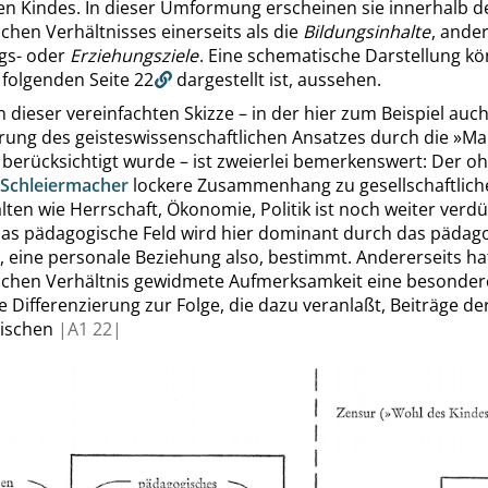
n Kindes. In dieser Umformung erscheinen sie innerhalb d
hen Verhältnisses einerseits als die
Bildungsinhalte
, ander
ngs- oder
Erziehungsziele
. Eine schematische Darstellung kö
r folgenden
Seite 22
dargestellt ist, aussehen.
n dieser vereinfachten Skizze – in der hier zum Beispiel auch
rung des geisteswissenschaftlichen Ansatzes durch die
»
Ma
berücksichtigt wurde – ist zweierlei bemerkenswert: Der o
Schleiermacher
lockere Zusammenhang zu gesellschaftlich
ten wie Herrschaft, Ökonomie, Politik ist noch weiter verd
as pädagogische Feld wird hier dominant durch das pädag
, eine personale Beziehung also, bestimmt. Andererseits ha
chen Verhältnis gewidmete Aufmerksamkeit eine besonder
e Differenzierung zur Folge, die dazu veranlaßt, Beiträge de
gischen
|
A1
22|