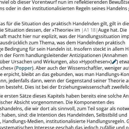
chviel ob dieser Vorentwurf nun im reflektierenden Bewußts
s oder in den institutionalisierten Regeln seines Handeln
as für die Situation des praktisch Handelnden gilt, gilt in di
ie Situation dessen, der
»
Theorie
«
im
|
A1
18|
Auge hat. Die
ft macht hier nur explizit, was der Handlungssituation impli
 ausdrücklich zum Thema, was dem Handelnden praktisch
 Bedingung für sein Handeln ist. Insofern steckt in allem 
in der Form handlungsleitender Antizipationen (Annahmen 
, über Ursachen und Wirkungen, also
»
Hypothesen
«
)
) etw
sches
«
(
Popper
). Aber auch der Wissenschaftler, weniger auf
ie erpicht, bleibt an das gebunden, was man Handlungs-Kon
nn, jedenfalls dann, wenn der Gegenstand seiner Theorie a
 besteht. Dies ist bei der Erziehungswissenschaft zweifellos
ie ersten Sätze dieses Kapitels haben bereits eine solche An
tischer Absicht vorgenommen. Die Komponenten des
handelns, die wir dort als sinnvoll, zum Teil sogar als notw
t haben, sind: die Intention des Handelnden, Selbstbild und
, Handlungs-Medien, institutionalisierte Handlungsregeln.
systematischen Interesse geschah das jedoch zufällig und 