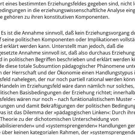
rt eines bestimmten Erziehungsfeldes gegeben sind, nicht l
edingungen in die erziehungswissenschaftliche Analyse ein
ie gehören zu ihren konstitutiven Komponenten.
. Es ist die Annahme sinnvoll, daß kein Erziehungsvorgang d
f seine politischen Komponenten oder Implikationen vollst
 erklärt werden kann. Unterstellt man jedoch, daß die
esetzte Annahme sinnvoll ist, daß also durchaus Erziehun
d in politischen Begriffen beschrieben und erklärt werden 
e diese totale Subsumtion pädagogischer Phänomene unte
n der Herrschaft und der Ökonomie einen Handlungstypus 
feld nahelegen, der nur noch partiell rational werden könn
 Handeln im Erziehungsfeld wäre dann nämlich nur solches, 
litischen Basisbedingungen der Erziehung richtet; innerhal
sfeldes wären nur noch – nach funktionalistischem Muster 
ungen und damit Bekräftigungen der politischen Bedingun
Das ist das Dilemma der
»
pädagogischen Linken
«
: Durch ihr
e Theorie zu der dichotomischen Unterscheidung von
abilisierenden
«
und
»
systemsprengenden
«
Handlungen gen
ie über keinen kategorialen Rahmen, der
»
systemsprengend