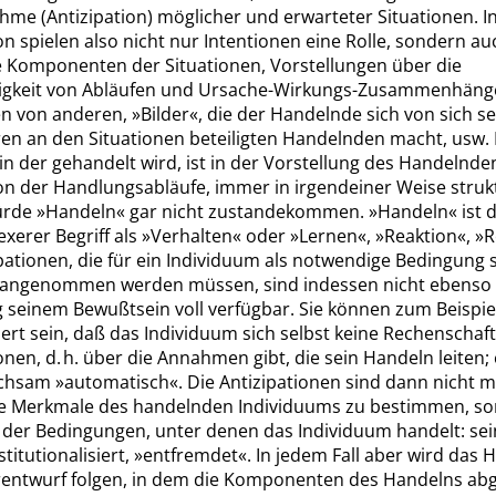
me (Antizipation) möglicher und erwarteter Situationen. In
on spielen also nicht nur Intentionen eine Rolle, sondern au
 Komponenten der Situationen, Vorstellungen über die
gkeit von Abläufen und Ursache-Wirkungs-Zusammenhäng
en von anderen,
»
Bilder
«
, die der Handelnde sich von sich s
en an den Situationen beteiligten Handelnden macht, usw. 
 in der gehandelt wird, ist in der Vorstellung des Handelnde
on der Handlungsabläufe, immer in irgendeiner Weise strukt
ürde
»
Handeln
«
gar nicht zustandekommen.
»
Handeln
«
ist 
xerer Begriff als
»
Verhalten
«
oder
»
Lernen
«
,
»
Reaktion
«
,
»
R
pationen, die für ein Individuum als notwendige Bedingung 
angenommen werden müssen, sind indessen nicht ebenso
 seinem Bewußtsein voll verfügbar. Sie können zum Beispie
iert sein, daß das Individuum sich selbst keine Rechenschaft
onen, d. h. über die Annahmen gibt, die sein Handeln leiten; 
ichsam
»
automatisch
«
. Die Antizipationen sind dann nicht m
he Merkmale des handelnden Individuums zu bestimmen, so
der Bedingungen, unter denen das Individuum handelt: se
nstitutionalisiert,
»
entfremdet
«
. In jedem Fall aber wird das 
entwurf folgen, in dem die Komponenten des Handelns abg