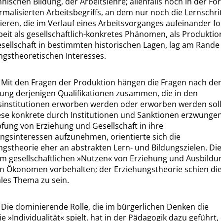
nischen Bildung, der Arbeitslehre; allenfalls noch in der Fo
rmalisierten Arbeitsbegriffs, an dem nur noch die Lernschri
ieren, die im Verlauf eines Arbeitsvorganges aufeinander fo
eit als gesellschaftlich-konkretes Phänomen, als Produktio
esellschaft in bestimmten historischen Lagen, lag am Rande
ngstheoretischen Interesses.
]
Mit den Fragen der Produktion hängen die Fragen nach de
ung derjenigen Qualifikationen zusammen, die in den
sinstitutionen erworben werden oder erworben werden soll
iese konkrete durch Institutionen und Sanktionen erzwunge
fung von Erziehung und Gesellschaft in ihre
ngsinteressen aufzunehmen, orientierte sich die
ngstheorie eher an abstrakten Lern- und Bildungszielen. Di
m gesellschaftlichen
»
Nutzen
«
von Erziehung und Ausbildu
en Ökonomen vorbehalten; der Erziehungstheorie schien die
les Thema zu sein.
]
Die dominierende Rolle, die im bürgerlichen Denken die
ie
»
Individualität
«
spielt, hat in der Pädagogik dazu geführt,