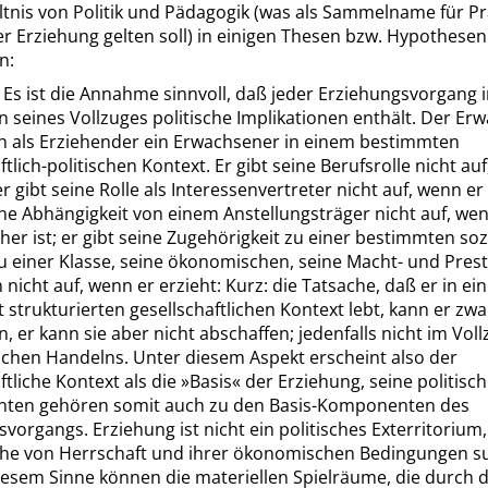
ltnis von Politik und Pädagogik (was als Sammelname für Pr
r Erziehung gelten soll) in einigen Thesen bzw. Hypothesen
n:
. Es ist die Annahme sinnvoll, daß jeder Erziehungsvorgang 
 seines Vollzuges politische Implikationen enthält. Der Er
ch als Erziehender ein Erwachsener in einem bestimmten
ftlich-politischen Kontext. Er gibt seine Berufsrolle nicht au
 er gibt seine Rolle als Interessenvertreter nicht auf, wenn er 
ine Abhängigkeit von einem Anstellungsträger nicht auf, we
er ist; er gibt seine Zugehörigkeit zu einer bestimmten soz
u einer Klasse, seine ökonomischen, seine
Macht- und Prest
 nicht auf, wenn er erzieht: Kurz: die Tatsache, daß er in e
 strukturierten gesellschaftlichen Kontext lebt, kann er zwa
, er kann sie aber nicht abschaffen; jedenfalls nicht im Voll
chen Handelns. Unter diesem Aspekt erscheint also der
ftliche Kontext als die
»
Basis
«
der Erziehung, seine politisc
en gehören somit auch zu den Basis-Komponenten des
vorgangs. Erziehung ist nicht ein politisches Exterritorium
che von Herrschaft und ihrer ökonomischen Bedingungen s
diesem Sinne können die materiellen Spielräume, die durch 