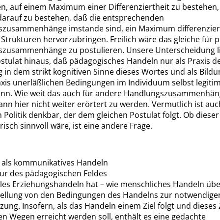
en,
auf einem Maximum einer Differenziertheit zu bestehen,
arauf zu bestehen, daß die entsprechenden
zusammenhänge imstande sind, ein Maximum differenzier
 Strukturen hervorzubringen. Freilich wäre das gleiche für p
zusammenhänge zu postulieren. Unsere Unterscheidung li
ostulat hinaus, daß pädagogisches Handeln nur als Praxis d
 in dem strikt kognitiven Sinne dieses Wortes und als Bildu
xis unerläßlichen Bedingungen im Individuum selbst legitim
ann
. Wie weit das auch für andere Handlungszusammenhänge
nn hier nicht weiter erörtert zu werden. Vermutlich ist auc
n Politik denkbar, der dem gleichen Postulat folgt. Ob dieser 
risch sinnvoll wäre, ist eine andere Frage.
 als kommunikatives Handeln
tur des pädagogischen Feldes
lles Erziehungshandeln hat – wie menschliches Handeln üb
tellung von den Bedingungen des Handelns zur notwendige
ung. Insofern, als das Handeln einem Ziel folgt und dieses Z
n Wegen erreicht werden soll, enthält es eine gedachte