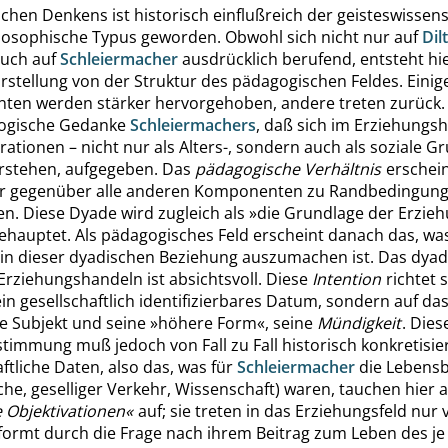
hen Denkens ist historisch einflußreich der geisteswissens
losophische Typus geworden. Obwohl sich nicht nur auf
Dil
uch auf
Schleiermacher
ausdrücklich berufend, entsteht hie
rstellung von der Struktur des pädagogischen Feldes. Einig
en werden stärker hervorgehoben, andere treten zurück. 
logische Gedanke
Schleiermachers
, daß sich im Erziehungs
ationen – nicht nur als Alters-, sondern auch als soziale G
stehen, aufgegeben. Das
pädagogische Verhältnis
erschein
er gegenüber alle anderen Komponenten zu Randbedingun
n. Diese Dyade wird zugleich als
»
die Grundlage der Erzie
ehauptet. Als pädagogisches Feld erscheint danach das, was
n dieser dyadischen Beziehung auszumachen ist. Das dyad
Erziehungshandeln ist absichtsvoll. Diese
Intention
richtet 
ein gesellschaftlich identifizierbares Datum, sondern auf da
e Subjekt und seine
»
höhere Form
«
, seine
Mündigkeit
. Dies
timmung muß jedoch von Fall zu Fall historisch konkretisie
ftliche Daten, also das, was für
Schleiermacher
die Lebensb
rche, geselliger Verkehr, Wissenschaft) waren, tauchen hier a
e Objektivationen
«
auf; sie treten in das Erziehungsfeld nur 
formt durch die Frage nach ihrem Beitrag zum Leben des je