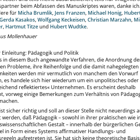
partner beim Abfassen des Manuskriptes waren, danke ich. 
ere für
Micha Brumlik
,
Jens Franzen
,
Michael Honig
,
Huber
Gerda Kasakos
,
Wolfgang Keckeisen
,
Christian Marzahn
,
Mi
r
,
Hartmut Titze
und
Hubert Wudtke
.
aus Mollenhauer
r Einleitung: Pädagogik und Politik
s in diesem Buch angewandte Verfahren, die Anordnung de
en Probleme, ihre Reihenfolge und die damit nahegelegten
keiten werden mir vermutlich von manchem den Vorwurf
n, es handele sich hier wiederum um ein unpolitisches oder
eichend reflektiertes
«
Unternehmen. Es erscheint deshalb
t, vorweg einige Bemerkungen zum Verhältnis von Pädago
 machen.
ist sicher richtig
und soll an dieser Stelle nicht neuerdings a
t werden
, daß Pädagogik – sowohl in ihrer praktischen wie i
wissenschaftlichen Gestalt – innerhalb der bürgerlichen Ge
el in Form eines Systems affirmativer Handlungs- und
regeln aufgetreten ist. Sie hat sich keine theoretische Basis