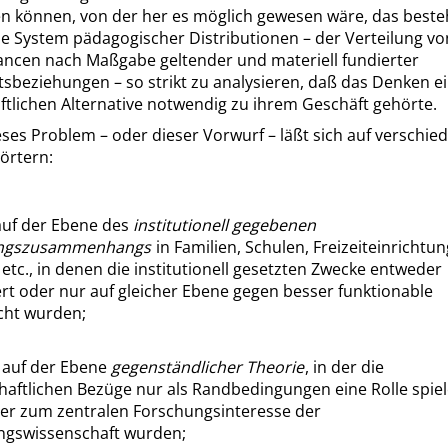
en können, von der her es möglich gewesen wäre, das best
he System pädagogischer Distributionen – der Verteilung vo
ncen nach Maßgabe geltender und materiell fundierter
sbeziehungen – so strikt zu analysieren, daß das Denken e
ftlichen Alternative notwendig zu ihrem Geschäft gehörte.
ses Problem – oder dieser Vorwurf – läßt sich auf verschie
örtern:
auf der Ebene des
institutionell gegebenen
ngszusammenhangs
in Familien, Schulen, Freizeiteinrichtu
tc., in denen die institutionell gesetzten Zwecke entweder
ert
oder nur auf gleicher Ebene gegen besser funktionable
cht wurden;
]
auf der Ebene
gegenständlicher Theorie
, in der die
chaftlichen Bezüge nur als Randbedingungen eine Rolle spiel
ber zum zentralen Forschungsinteresse der
ngswissenschaft
wurden;