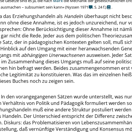
ese Gesetze sind es ja, die nach
Marx
die Mechanik der gesellschaftlichen En
 ausmachen – subsumiert sein kann
«
(Nyssen 1971
,
S. 24 f.
)
.
a das Erziehungshandeln als
Handeln
überhaupt nicht bes
nn ohne diese Annahme, ist es jedoch unzureichend, nur 
sprechen: Ohne Berücksichtigung dieser Annahme ist näml
gar nicht die Rede.
Jeder aus dem politischen Theoriezu
 Satz, der in pädagogischen Kontexten gelten soll, muß sich
m Hinblick auf den Umgang mit einer heranwachsenden Gene
gangs mit
abhängigen Unerwachsenen
ausweisen. Jeder Sa
l im Zusammenhang dieses Umgangs muß auf seine politis
onen hin befragt werden. Beides zusammengenommen erst
he Legitimität zu konstituieren.
Was das im einzelnen heißt
ieses Buches noch zu zeigen sein.
. In den vorangegangenen Sätzen wurde unterstellt, was nun 
Verhältnis von Politik und Pädagogik formuliert werden sol
iehungshandeln muß eine andere Struktur postuliert werden 
es Handeln.
Der Unterschied entspricht der Differenz zwisch
n. Diskurs: das Problematisieren von Lebenszusammemhän
stellung, daß vernünftige Verständigung und Konsensus mög