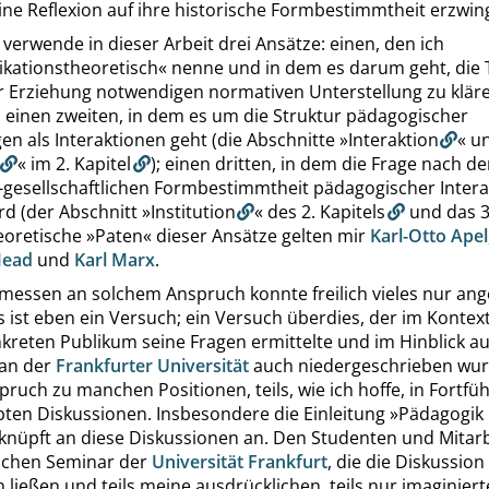
ine Reflexion auf ihre historische Formbestimmtheit erzwing
 verwende in dieser Arbeit drei Ansätze: einen, den ich
ationstheoretisch
«
nenne und in dem es darum geht, die 
er Erziehung notwendigen normativen Unterstellung zu kläre
; einen zweiten, in dem es um die Struktur pädagogischer
en als Interaktionen geht (die Abschnitte
»
Interaktion
«
u
«
im
2. Kapitel
); einen dritten, in dem die Frage nach de
h-gesellschaftlichen Formbestimmtheit pädagogischer Inter
ird (der Abschnitt
»
Institution
«
des
2. Kapitels
und das
3
heoretische
»
Paten
«
dieser Ansätze gelten mir
Karl-Otto Apel
Mead
und
Karl Marx
.
messen an solchem Anspruch konnte freilich vieles nur an
 ist eben ein Versuch; ein Versuch überdies, der im Kontex
kreten Publikum seine Fragen ermittelte und im Hinblick au
an der
Frankfurter Universität
auch niedergeschrieben wurd
ruch zu manchen Positionen, teils, wie ich hoffe, in Fortfü
bten Diskussionen. Insbesondere die Einleitung
»
Pädagogik
knüpft an diese Diskussionen an. Den Studenten und Mitar
schen Seminar der
Universität Frankfurt
, die die Diskussion
ließen und teils meine ausdrücklichen, teils nur imaginier