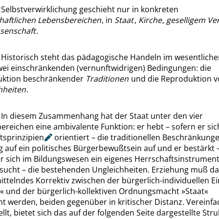
]
Selbstverwirklichung geschieht nur in konkreten
chaftlichen Lebensbereichen
, in
Staat
,
Kirche
,
geselligem Ve
senschaft
.
]
Historisch steht das pädagogische Handeln im wesentliche
wei einschränkenden (vernunftwidrigen) Bedingungen: die
ktion beschränkender
Traditionen
und die Reproduktion 
hheiten
.
]
In diesem Zusammenhang hat der Staat unter den vier
reichen eine ambivalente Funktion: er hebt – sofern er sic
tsprinzipien
orientiert – die traditionellen Beschränkunge
 auf ein politisches Bürgerbewußtsein auf und er bestärkt 
er sich im Bildungswesen ein eigenes Herrschaftsinstrument
 sucht – die bestehenden Ungleichheiten. Erziehung muß d
ittelndes Korrektiv zwischen der bürgerlich-individuellen Ei
«
und der bürgerlich-kollektiven Ordnungsmacht
»
Staat
«
t werden, beiden gegenüber in kritischer Distanz. Vereinfa
llt, bietet sich das auf der folgenden Seite dargestellte Stru