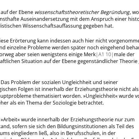
]
auf der Ebene
wissenschaftstheoretischer Begründung
, wo
rnsthafte Auseinandersetzung mit dem Anspruch einer histo
listischen Wissenschaftsauffassung gegeben hat.
iese Erörterung kann indessen auch hier nicht vorgenomm
und einzelne Probleme werden später noch eingehend beha
rweg aber seien wenigstens einige Merk
|
A1
10|
male der
aftlichen Situation auf der Ebene gegenständlicher Theorie
]
Das Problem der sozialen Ungleichheit und seiner
schen Folgen ist innerhalb der Erziehungstheorie nicht als
auptprobleme thematisiert worden.
»
Ungleichheit
«
wurde vo
her als ein Thema der Soziologie betrachtet.
]
»
Arbeit
«
wurde innerhalb der Erziehungstheorie nur zum
nd, sofern sie sich den Bildungsinstitutionen als Teil des
ums eingliedern ließ, also in Berufsschulen, in der