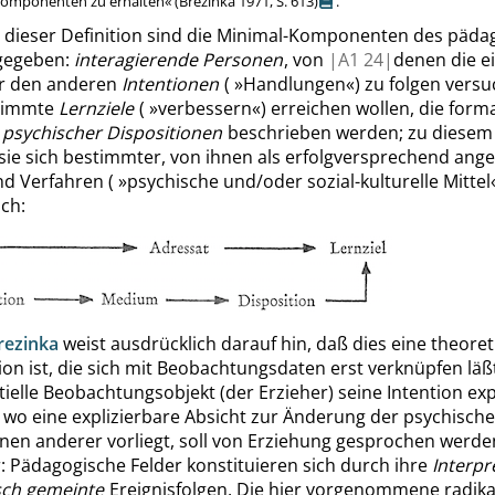
Komponenten zu erhalten
«
(Brezinka 1971,
S. 613
)
.
n dieser Definition sind die Minimal-Komponenten des päda
gegeben:
interagierende Personen
, von
|
A1
24|
denen die e
r den anderen
Intentionen
(
»
Handlungen
«
) zu folgen vers
stimmte
Lernziele
(
»
verbessern
«
) erreichen wollen, die forma
g
psychischer Dispositionen
beschrieben werden; zu diesem
sie sich bestimmter, von ihnen als erfolgversprechend ang
d Verfahren (
»
psychische und/oder sozial-kulturelle Mittel
ch:
rezinka
weist ausdrücklich darauf hin, daß dies eine theoret
on ist, die sich mit Beobachtungsdaten erst verknüpfen läß
ielle Beobachtungsobjekt (der Erzieher) seine Intention expl
 wo eine explizierbare Absicht zur Änderung der psychisch
onen anderer vorliegt, soll von Erziehung gesprochen werde
: Pädagogische Felder konstituieren sich durch ihre
Interpr
ch gemeinte
Ereignisfolgen. Die hier vorgenommene radika