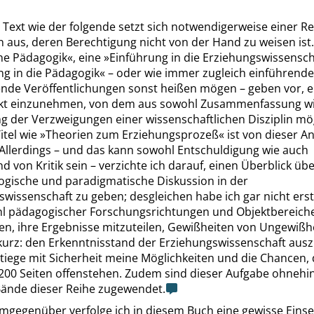
 Text wie der folgende setzt sich notwendigerweise einer R
 aus, deren Berechtigung nicht von der Hand zu weisen ist.
ne Pädagogik
«
, eine
»
Einführung in die Erziehungswissensch
ng in die Pädagogik
«
– oder wie immer zugleich einführend
nde Veröffentlichungen sonst heißen mögen – geben vor, e
kt einzunehmen, von dem aus sowohl Zusammenfassung wi
g der Verzweigungen einer wissenschaftlichen Disziplin mögl
itel wie
»
Theorien zum Erziehungsprozeß
«
ist von dieser 
. Allerdings – und das kann sowohl Entschuldigung wie auch
 von Kritik sein – verzichte ich darauf, einen Überblick übe
gische und paradigmatische Diskussion in der
wissenschaft zu geben; desgleichen habe ich gar nicht erst
ahl pädagogischer Forschungsrichtungen und Objektbereich
len, ihre Ergebnisse mitzuteilen, Gewißheiten von Ungewißh
kurz: den Erkenntnisstand der Erziehungswissenschaft ausz
tiege mit Sicherheit meine Möglichkeiten und die Chancen, 
200 Seiten offenstehen. Zudem sind dieser Aufgabe ohnehin
ände dieser Reihe zugewendet.
gegenüber verfolge ich in diesem Buch eine gewisse Einseit