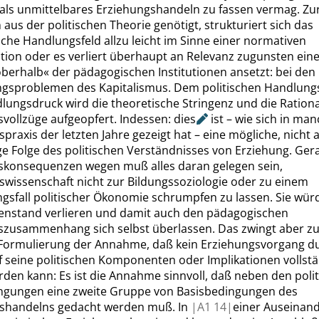
als unmittelbares Erziehungshandeln zu fassen vermag. Zu
aus der politischen Theorie genötigt, strukturiert sich das
che Handlungsfeld allzu leicht im Sinne einer normativen
ation
oder es verliert überhaupt an Relevanz zugunsten einer
oberhalb
«
der pädagogischen Institutionen ansetzt: bei den
gsproblemen des Kapitalismus. Dem politischen Handlung
ungsdruck wird die theoretische Stringenz und die Rational
vollzüge aufgeopfert.
Indessen:
dies
ist – wie sich in ma
praxis der letzten Jahre gezeigt hat – eine mögliche, nicht 
e Folge des politischen Ver
ständnisses von Erziehung. Ger
konsequenzen wegen muß alles daran gelegen sein,
swissenschaft nicht zur Bildungssoziologie oder zu einem
sfall politischer Ökonomie schrumpfen zu lassen. Sie wür
enstand verlieren und damit auch den pädagogischen
zusammenhang sich selbst überlassen.
Das zwingt aber zu
 Formulierung der Annahme, daß kein Erziehungsvorgang d
f seine politischen Komponenten oder Implikationen vollst
erden kann:
Es ist die Annahme sinnvoll, daß neben den poli
ngungen eine zweite Gruppe von Basisbedingungen des
shandelns gedacht werden muß. In
|
A1
14|
einer Auseinan