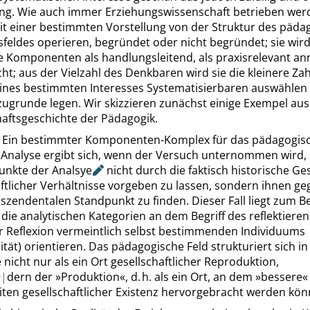
g. Wie auch immer Erziehungswissenschaft betrieben wer
mit einer bestimmten Vorstellung von der Struktur des päda
feldes operieren, begründet oder nicht begründet; sie wir
 Komponenten als handlungsleitend, als praxisrelevant a
ht; aus der Vielzahl des Denkbaren wird sie die kleinere Zah
nes bestimmten Interesses Systematisierbaren auswählen 
zugrunde legen. Wir skizzieren zunächst einige Exempel aus
aftsgeschichte der Pädagogik.
. Ein bestimmter Komponenten-Komplex für das pädagogisc
 Analyse ergibt sich, wenn der Versuch unternommen wird, 
unkte der
Analsye
nicht durch die faktisch historische Ges
aftlicher Verhältnisse vorgeben zu lassen, sondern ihnen g
szendentalen Standpunkt zu finden. Dieser Fall liegt zum Bei
die analytischen Kategorien an dem Begriff des reflektiere
 Reflexion vermeintlich selbst bestimmenden Individuums
lität) orientieren. Das pädagogische Feld strukturiert sich in
 nicht nur als ein Ort gesellschaftlicher Reproduktion,
|
dern der
»
Produktion
«
, d. h. als ein Ort, an dem
»
bessere
«
iten gesellschaftlicher Existenz hervorgebracht werden kön