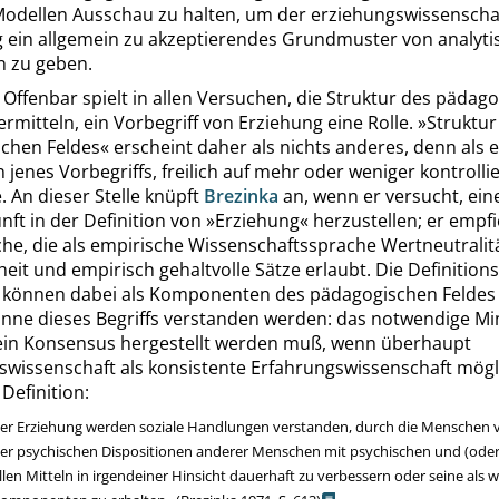
Modellen Ausschau zu halten, um der erziehungswissenscha
 ein allgemein zu akzeptierendes Grundmuster von analyti
n zu geben.
. Offenbar spielt in allen Versuchen, die Struktur des pädag
ermitteln, ein Vorbegriff von Erziehung eine Rolle.
»
Struktur
chen Feldes
«
erscheint daher als nichts anderes, denn als e
n jenes Vorbegriffs, freilich auf mehr oder weniger kontrollie
 An dieser Stelle knüpft
Brezinka
an, wenn er versucht, ein
ft in der Definition von
»
Erziehung
«
herzustellen; er empfi
he, die als empirische Wissenschaftssprache Wertneutralitä
eit und empirisch gehaltvolle Sätze erlaubt. Die Definitions
können dabei als Komponenten des pädagogischen Feldes 
inne dieses Begriffs verstanden werden: das notwendige M
ein Konsensus hergestellt werden muß, wenn überhaupt
swissenschaft als konsistente Erfahrungswissenschaft mögl
 Definition:
er Erziehung werden soziale Handlungen verstanden, durch die Menschen 
er psychischen Dispositionen anderer Menschen mit psychischen und (oder
llen Mitteln in irgendeiner Hinsicht dauerhaft zu verbessern oder seine als w