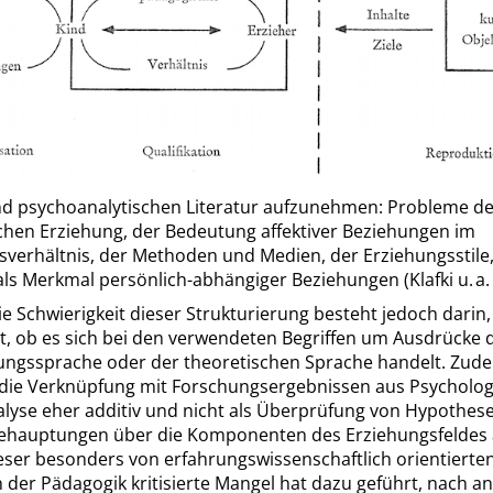
d psychoanalytischen Literatur aufzunehmen: Probleme de
ichen Erziehung, der Bedeutung affektiver Beziehungen im
sverhältnis, der Methoden und Medien, der Erziehungsstile,
 als Merkmal persönlich-abhängiger Beziehungen
(Klafki u. a
ie Schwierigkeit dieser Strukturierung besteht jedoch darin,
st, ob es sich bei den verwendeten Begriffen um Ausdrücke 
ngssprache oder der theoretischen Sprache handelt. Zud
 die Verknüpfung mit Forschungsergebnissen aus Psycholog
lyse eher additiv und nicht als Überprüfung von Hypothesen
ehauptungen über die Komponenten des Erziehungsfeldes 
ieser besonders von erfahrungswissenschaftlich orientierte
 der Pädagogik kritisierte Mangel hat dazu geführt, nach a