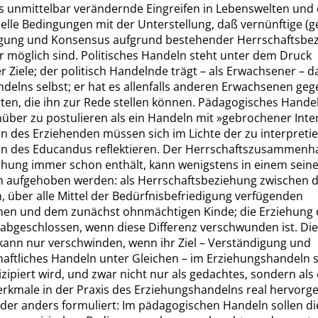
as unmittelbar verändernde Eingreifen in Lebenswelten und
nelle Bedingungen mit der Unterstellung, daß vernünftige (g
gung und Konsensus aufgrund bestehender Herrschaftsbe
r möglich sind.
Politisches Handeln steht unter dem Druck
r Ziele; der politisch Handelnde trägt – als Erwachsener – d
ndelns selbst; er hat es allenfalls anderen Erwachsenen ge
ten, die ihn zur Rede stellen können. Pädagogisches Handel
ber zu postulieren als ein Handeln mit
»
gebrochener Inte
en des Erziehenden müssen sich im Lichte der zu interpreti
en des
Educandus
reflektieren. Der Herrschaftszusammenh
ehung immer schon enthält, kann wenigstens in einem seine
ch aufgehoben werden: als Herrschaftsbeziehung zwischen
, über alle Mittel der Bedürfnisbefriedigung verfügenden
en und dem zunächst ohnmächtigen Kinde; die Erziehung 
t abgeschlossen,
wenn diese Differenz verschwunden ist. Di
 kann nur verschwinden, wenn ihr Ziel – Verständigung und
aftliches Handeln unter Gleichen – im Erziehungshandeln s
zipiert wird, und zwar nicht nur als gedachtes, sondern als 
rkmale in der Praxis des Erziehungshandelns real hervorg
Oder anders formuliert: Im pädagogischen Handeln sollen di