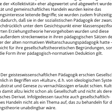
e der
»
Kollektivität
«
eher abgewertet und abgewehrt wurde
ität und gemeinschaftliches Handeln wurden keine das
ngsinteresse leitende Begriffe; sie wurden zudem frühzeitig
dadurch, daß sie in der sozialistischen Pädagogik der zwan
achdrücklich unter dem Gesichtspunkt einer klassenspezifis
erten Erziehungstheorie hervorgehoben wurden und diese
 außerdem streckenweise in ihren pädagogischen Sätzen d
er der alten normativen Weltanschauungspädagogik hatte 
 nicht für ihre gesellschaftstheoretischen Begründungen, s
 die Form ihrer pädagogisch-normativen Deduktion gilt.
]
Der geisteswissenschaftlichen Pädagogik erschien Gesellsc
lich in Begriffen von
»
Kultur
«
, d. h. von ideologischen Syst
ubstrat und Genese zu vernachlässigen erlaubt schien. Kult
 damit allzu leicht schon als Gesellschaft und nicht als der
sches Derivat. Infolgedessen tauchte auch gesellschaftlich-
hes Handeln nicht als ein Thema auf, das zu behandeln für d
ngstheorie unabdingbar wäre.