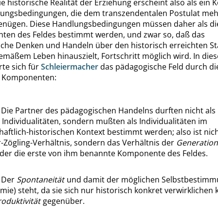
ie historische Realität der Erziehung erscheint also als ein
ungsbedingungen, die dem transzendentalen Postulat meh
enügen. Diese Handlungsbedingungen müssen daher als di
en des Feldes bestimmt werden, und zwar so, daß das
che Denken und Handeln über den historisch erreichten S
mäßem Leben hinauszielt, Fortschritt möglich wird. In dies
rte sich für
Schleiermacher
das pädagogische Feld durch di
n Komponenten:
]
Die Partner des pädagogischen Handelns durften nicht als
e Individualitäten, sondern mußten als Individualitäten im
haftlich-historischen Kontext bestimmt werden; also ist nic
r-Zögling-Verhältnis, sondern das Verhältnis der
Generatio
der die erste von ihm benannte Komponente des Feldes.
]
Der
Spontaneität
und damit der möglichen Selbstbestim
ie) steht, da sie sich nur historisch konkret verwirklichen 
oduktivität
gegenüber.