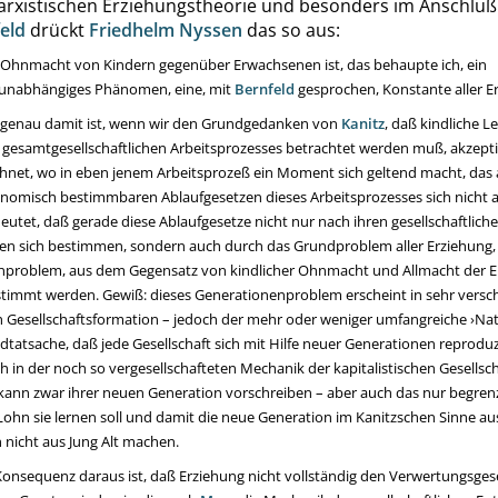
arxistischen Erziehungstheorie und besonders im Anschlu
eld
drückt
Friedhelm Nyssen
das so aus:
 Ohnmacht von Kindern gegenüber Erwachsenen ist, das behaupte ich, ein
sunabhängiges Phänomen, eine, mit
Bernfeld
gesprochen, Konstante aller E
genau damit ist, wenn wir den Grundgedanken von
Kanitz
, daß kindliche Le
esamtgesellschaftlichen Arbeitsprozesses betrachtet werden muß, akzepti
hnet, wo in eben jenem Arbeitsprozeß ein Moment sich geltend macht, das
onomisch bestimmbaren Ablaufgesetzen dieses Arbeitsprozesses sich nicht ab
eutet, daß gerade diese Ablaufgesetze nicht nur nach ihren gesellschaftlich
n sich bestimmen, sondern auch durch das Grundproblem aller Erziehung,
nproblem, aus dem Gegensatz von kindlicher Ohnmacht und Allmacht der 
stimmt werden. Gewiß: dieses Generationenproblem erscheint in sehr versc
h Gesellschaftsformation – jedoch der mehr oder weniger umfangreiche
›
Nat
dtatsache, daß jede Gesellschaft sich mit Hilfe neuer Generationen reprodu
h in der noch so vergesellschafteten Mechanik der kapitalistischen Gesellsch
 kann zwar ihrer neuen Generation vorschreiben – aber auch das nur begrenz
ohn sie lernen soll und damit die neue Generation im Kanitzschen Sinne a
 nicht aus Jung Alt machen.
Konsequenz daraus ist, daß Erziehung nicht vollständig den Verwertungsges