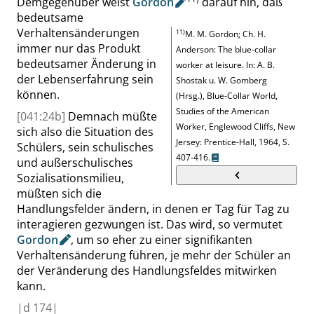
Demgegenüber
weist
Gordon
darauf hin, daß
bedeutsame
Verhaltensänderungen
11)
M. M. Gordon; Ch. H.
immer nur das Produkt
Anderson: The blue-collar
bedeutsamer Änderung in
worker at leisure. In: A. B.
der Lebenserfahrung sein
Shostak u. W. Gomberg
können.
(Hrsg.), Blue-Collar World,
Studies of the American
[041:24b]
Demnach müßte
Worker, Englewood Cliffs, New
sich also die Situation des
Jersey: Prentice-Hall, 1964, S.
Schülers, sein schulisches
407-416.
und außerschulisches
Sozialisationsmilieu,
müßten sich die
Handlungsfelder ändern, in denen er Tag für Tag zu
interagieren gezwungen ist. Das wird, so
vermutet
Gordon
, um so eher zu einer signifikanten
Verhaltensänderung führen, je mehr der Schüler an
der Veränderung des Handlungsfeldes mitwirken
kann.
|
d
174|