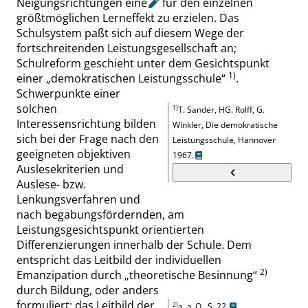
Neigungsrichtungen
eine
für den einzelnen
größtmöglichen Lerneffekt zu erzielen. Das
Schulsystem paßt sich auf diesem Wege der
fortschreitenden Leistungsgesellschaft an
;
Schulreform geschieht unter dem Gesichtspunkt
1)
einer
„
demokratischen Leistungsschule
“
.
Schwerpunkte einer
solchen
1)
T. Sander, HG. Rolff, G.
Interessensrichtung bilden
Winkler
,
Die demokratische
sich bei der Frage nach den
Leistungsschule, Hannover
geeigneten objektiven
1967.
Auslesekriterien und
Auslese- bzw.
Lenkungsverfahren und
nach begabungsfördernden, am
Leistungsgesichtspunkt orientierten
Differenzierungen inner
halb der Schule. Dem
entspricht das Leitbild der individuellen
2)
Emanzipation durch
„
theoretische Besinnung
“
durch Bildung, oder anders
formuliert: das Leitbild der
2)
a
. a. O.,
S.
22.