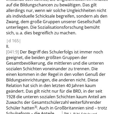
auf die Bildungschancen zu bewältigen. Das gilt
allerdings nur, wenn wir solche Ungleichheiten nicht
als individuelle Schicksale begreifen, sondern als den
Zwang, dem große Gruppen unserer Gesellschaft
unterliegen. Die Sozialisationsforschung bemüht
sich, u. a. dies begreiflich zu machen.
|
d
165|
II.
[041:9]
Der Begriff des Schulerfolgs ist immer noch
geeignet, die beiden größten Gruppen der
Gesamtbevölkerung, die mittleren und die unteren
sozialen Schichten voneinander zu trennen. Die
einen kommen in der Regel in den vollen Genuß der
Bildungseinrichtungen, die anderen nicht. Diese
Relation hat sich in den letzten 40 Jahren kaum
geändert. Das gilt nicht nur für die BRD, in der seit
1928 die unteren sozialen Schichten kaum Anteil am
Zuwachs der Gesamtschülerzahl weiterführender
3)
Schüler hatten
. Auch in Großbritannien sind – trotz
Schulreform – die Anteile
3)
W. L. Bühl
,
Schule und