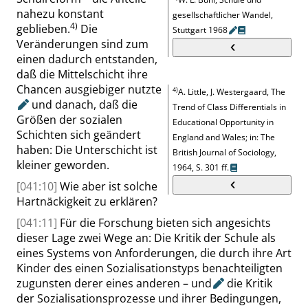
nahezu konstant
gesellschaftlicher Wandel,
4)
geblieben
.
Die
Stuttgart
1968
Veränderungen sind zum
einen dadurch entstanden,
daß die Mittelschicht ihre
Chancen ausgiebiger
nutzte
4)
A. Little, J. Westergaard
,
The
und
danach
, daß die
Trend of Class Differentials in
Größen der sozialen
Educational Opportunity in
Schichten sich geändert
England and Wales; in: The
haben: Die Unterschicht ist
British Journal of Sociology,
kleiner geworden.
1964,
S. 301 ff.
[041:10]
Wie aber ist solche
Hartnäckigkeit zu erklären?
[041:11]
Für die Forschung bieten sich angesichts
dieser Lage zwei Wege an: Die Kritik der Schule als
eines Systems von Anforderungen, die durch ihre Art
Kinder des einen Sozialisationstyps
benachteiligten
zugunsten derer eines anderen –
und
die Kritik
der Sozialisationsprozesse und ihrer Bedingungen,