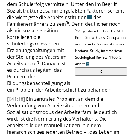
dem Schulerfolg vermitteln. Unter den im Begriff
Sozialstruktur zusammengefaßten Faktoren scheint
die wichtigste die Arbeitsinstitution
des
5)
Familienernährers zu sein
. Denn deutlicher noch
als die soziale Position
5)
Vergl. dazu
L. J. Pearlin, M. L.
korrelieren die
Kohn
,
Social Class, Occupation
schulerfolgsrelevanten
and Parental Values: A Cross-
Erziehungshaltungen mit
National Study
;
in: American
der Stellung des Vaters im
Sociological Review, 1966,
S.
Arbeitsprozeß. Danach ist
466 ff.
es durchaus legitim, das
Problem der
Bildungsbenachteiligung als
ein Problem der
Arbeiterschicht
zu behandeln.
[041:18]
Ein zentrales Problem, an dem die
Verknüpfung von Arbeitssituationen und
Sozialisationsmodus der Arbeiterfamilie deutlich
wird, ist die Normierung des Verhaltens. Die
Arbeitsrolle des manuell Tätigen in einem
hierarchisch gegliederten Betrieb –
„
das Leben im