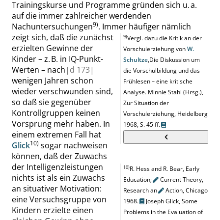
Trainingskurse und Programme gründen sich u. a.
auf die immer zahlreicher werdenden
9)
Nachuntersuchungen
.
Immer häufiger nämlich
zeigt sich, daß die zunächst
9)
Vergl. dazu die Kritik an der
erzielten Gewinne der
Vorschulerziehung von
W.
Kinder – z. B. in IQ-Punkt-
Schultze
,
Die Diskussion um
Werten – nach
|
d
173|
die Vorschulbildung und das
wenigen Jahren schon
Frühlesen – eine kritische
wieder verschwunden sind,
Analyse
.
Minnie Stahl
(Hrsg.),
so daß sie gegenüber
Zur Situation der
Kontrollgruppen keinen
Vorschulerziehung, Heidelberg
Vorsprung mehr haben. In
1968,
S. 45 ff.
einem extremen Fall hat
10)
Glick
sogar nachweisen
können, daß der Zuwachs
der Intelligenzleistungen
10)
R. Hess and R. Bear
,
Early
nichts ist als ein Zuwachs
Education
;
Current Theory,
an situativer Motivation:
Research
an
Action, Chicago
eine Versuchsgruppe von
1968.
Joseph Glick
,
Some
Kindern erzielte einen
Problems in the Evaluation of