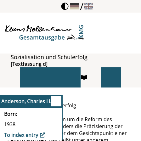
/
Sozialisation und Schulerfolg
[Textfassung d]
|
d
163|
Anderson, Charles H.
Sozialisation und Schulerfolg
I.
Born
[041:1]
Die Bemühungen um die Reform des
1938
Bildungswesens, besonders die Präzisierung der
Probleme, die sich unter dem Gesichtspunkt einer
To index entry
demokratischen, das heißt unter anderem