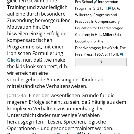
gleichen Gewinn ohne
Pro-School
Intervention
Training und zwar lediglich
Programs,
S. 215 ff.
D. A.
auf eine durch besondere
Wilkerson
,
Programs and
Zuwendung hervorgerufene
Practices
in Compensatory
Motivation hin. Der
Education for Disadvantaged
bisweilen einzige Erfolg der
Children
;
in
H. L. Miller
(Ed.)
,
kompensatorischen
Education for the
Programme ist, mit einer
Disadvantaged
;
New York, The
ironischen Formulierung
Free Press, 1967,
S. 115 ff.
Glicks
, nur, daß
„
we make
the kids look smarter
“
, d. h.
wir erreichen eine
vorübergehende Anpassung der Kinder an
mittelständische Verhaltensweisen.
[041:24a]
Einer der wesentlichen Gründe für die
mageren Erfolge scheint zu sein, daß häufig aus dem
komplexen Verhaltenszusammenhang der
Unterschichtkinder nur wenige Variablen
herausgegriffen – Lesen, Sprechen, logische
Operationen – und gesondert
trainiert werden.
11)