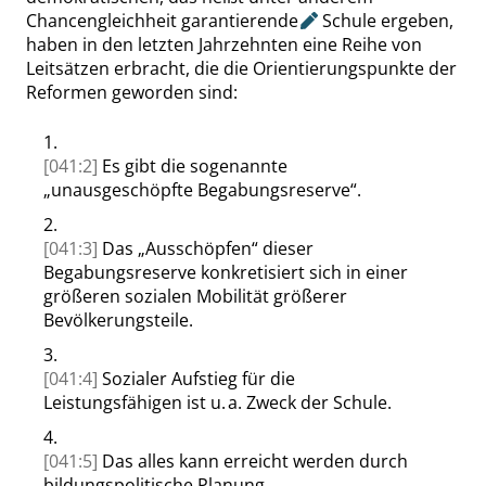
Chancengleichheit
garantierende
Schule ergeben,
haben in den letzten Jahrzehnten eine Reihe von
Leitsätzen erbracht, die die Orientierungspunkte der
Reformen geworden sind:
1.
[041:2]
Es gibt die sogenannte
„
unausgeschöpfte Begabungsreserve
“
.
2.
[041:3]
Das
„
Ausschöpfen
“
dieser
Begabungsreserve konkretisiert sich in einer
größeren sozialen Mobilität größerer
Bevölkerungsteile.
3.
[041:4]
Sozialer Aufstieg für die
Leistungsfähigen ist u. a. Zweck der Schule.
4.
[041:5]
Das alles kann erreicht werden durch
bildungspolitische Planung.