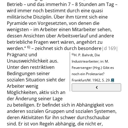
Betrieb – und das immerhin 7 – 8 Stunden am Tag –
wird immer noch bestimmt durch eine quasi
militärische Disziplin. Über ihm türmt sich eine
Pyramide von Vorgesetzten, von denen die
wenigsten
–
im Arbeiter einen Mitarbeiter sehen,
dessen Ansichten über Arbeitsverlauf und andere
betriebliche Fragen wert wären, angehört zu
6)
werden.
“
– zeichnet sich durch besondere
|
d
169|
Prägnanz und
6)
H. P. Bahrdt
,
Die
Unausweichlichkeit aus.
Industriearbeiter
; in:
M.
Unter den restriktiven
Feuersenger (
Hrg
.)
Gibt es
Bedingungen seiner
noch ein Proletariat?
sozialen Situation sieht der
Frankfurt/M. 1962,
S. 29.
Arbeiter wenig
Möglichkeiten, aktiv sich an
der Änderung seiner Lage
zu beteiligen. Er befindet sich in Abhängigkeit von
anderen sozialen Gruppen und sozialen Systemen,
deren Aktivitäten für ihn schwer durchschaubar
sind. Er ist von Regeln ab
hängig, die nicht er,