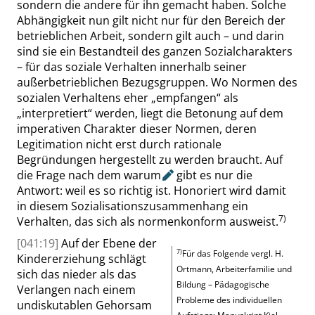
sondern die andere für ihn gemacht haben. Solche
Abhängigkeit nun gilt nicht nur für den Bereich der
betrieblichen Arbeit, sondern gilt auch – und darin
sind sie ein Bestandteil des ganzen Sozialcharakters
– für das soziale Verhalten innerhalb seiner
außerbetrieblichen Bezugsgruppen. Wo Normen des
sozialen Verhaltens eher
„
empfangen
“
als
„
interpretiert
“
werden, liegt die Betonung auf dem
imperativen Charakter dieser Normen, deren
Legitimation nicht erst durch rationa
le
Begründungen hergestellt zu werden braucht. Auf
die Frage nach dem
warum
gibt es nur die
Antwort: weil es so richtig ist. Honoriert wird damit
in diesem Sozialisationszusammenhang ein
7)
Verhalten, das sich als normenkonform ausweist.
[041:19]
Auf der Ebene der
7)
Für das Folgende vergl.
H.
Kindererziehung schlägt
Ortmann
, Arbeiterfamilie und
sich das nieder als das
Bildung – Pädagogische
Verlangen nach einem
Probleme des individuellen
undiskutablen Gehorsam