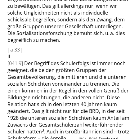
zu bewältigen. Das gilt allerdings nur, wenn wir
solche Ungleichheiten nicht als individuelle
Schicksale begreifen, sondern als den Zwang, dem
große Gruppen unserer Gesellschaft unterliegen.
Die Sozialisationsforschung bemüht sich, u. a. dies
begreiflich zu machen.
|
a
33|
II.
[041:9]
Der Begriff des Schulerfolgs ist immer noch
geeignet, die beiden größten Gruppen der
Gesamtbevölkerung, die mittleren und die unteren
sozialen Schichten voneinander zu trennen. Die
einen kommen in der Regel in den vollen Genuß der
Bildungseinrichtungen, die anderen nicht. Diese
Relation hat sich in den letzten 40 Jahren kaum
geändert. Das gilt nicht nur für die BRD, in der seit
1928 die unteren sozialen Schichten kaum Anteil am
Zuwachs der Gesamtschülerzahl weiterführender
3
Schüler hatten
. Auch in Großbritannien sind – trotz
Schulreform – die Anteile
3
W. L. Bühl
,
Schule und