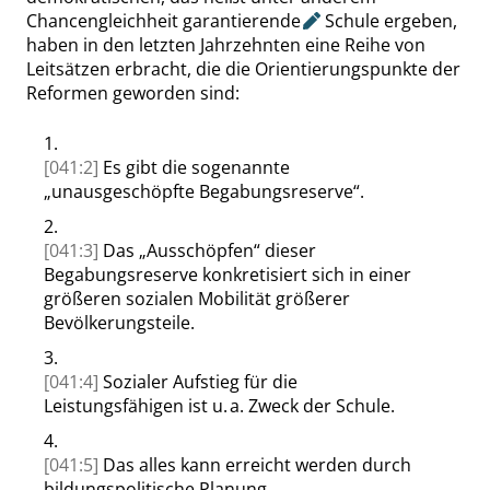
Chancengleichheit
garantierende
Schule ergeben,
haben in den letzten Jahrzehnten eine Reihe von
Leitsätzen erbracht, die die Orientierungspunkte der
Reformen geworden sind:
1.
[041:2]
Es gibt die sogenannte
„
unausgeschöpfte Begabungsreserve
“
.
2.
[041:3]
Das
„
Ausschöpfen
“
dieser
Begabungsreserve konkretisiert sich in einer
größeren sozialen Mobilität größerer
Bevölkerungsteile.
3.
[041:4]
Sozialer Aufstieg für die
Leistungsfähigen ist u. a. Zweck der Schule.
4.
[041:5]
Das alles kann erreicht werden durch
bildungspolitische Planung.