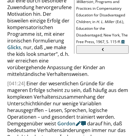
auf eine durch besondere
Wilkerson
,
Programs and
Zuwendung hervorgerufene
Practices
in Compensatory
Motivation hin. Der
Education for Disadvantaged
bisweilen einzige Erfolg der
Children
;
in
H. L. Miller
(Ed.)
,
kompensatorischen
Education for the
Programme ist, mit einer
Disadvantaged
;
New York, The
ironischen Formulierung
Free Press, 1967,
S. 115 ff.
Glicks
, nur, daß
„
we make
the kids look smarter
“
, d. h.
wir erreichen eine
vorübergehende Anpassung der Kinder an
mittelständische Verhaltensweisen.
[041:24]
Einer der wesentlichen Gründe für die
mageren Erfolge scheint zu sein, daß häufig aus dem
komplexen Verhaltenszusammenhang der
Unterschichtkinder nur wenige Variablen
herausgegriffen – Lesen, Sprechen, logische
Operationen – und gesondert
trainiert werden.
Demgegenüber
weist
Gordon
darauf hin, daß
bedeutsame Verhaltensänderungen immer nur das