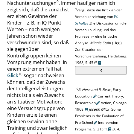
9
Nachuntersuchungen
.
Immer häufiger nämlich
zeigt sich, daß die zunächst
9
Vergl. dazu die Kritik an der
erzielten Gewinne der
Vorschulerziehung von
W.
Kinder – z. B. in IQ-Punkt-
Schultze
,
Die Diskussion um die
Werten – nach
wenigen
Vorschulbildung und das
Jahren schon wieder
Frühlesen – eine kritische
verschwunden sind, so daß
Analyse
.
Minnie Stahl
(Hrg.),
sie gegenüber
Zur Situation der
Kontrollgruppen keinen
Vorschulerziehung, Heidelberg
Vorsprung mehr haben. In
1968,
S. 45 ff.
einem extremen Fall hat
10
Glick
sogar nachweisen
können, daß der Zuwachs
der Intelligenzleistungen
10
R. Hess and R. Bear
,
Early
nichts ist als ein Zuwachs
Education
;
Current Theory,
an situativer Motivation:
Research
an
Action, Chicago
eine Versuchsgruppe von
1968.
Joseph Glick
,
Some
Kindern erzielte einen
Problems in the Evaluation of
gleichen Gewinn ohne
Pro-School
Intervention
Training und zwar lediglich
Programs,
S. 215 ff.
D. A.