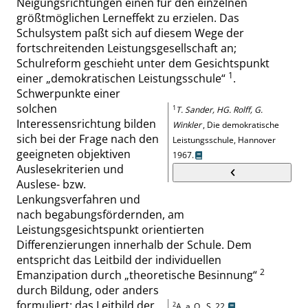
Neigungsrichtungen
einen
für den einzelnen
größtmöglichen Lerneffekt zu erzielen. Das
Schulsystem paßt sich auf diesem Wege der
fortschreitenden Leistungsgesellschaft an
;
Schulreform geschieht unter dem Gesichtspunkt
1
einer
„
demokratischen Leistungsschule
“
.
Schwerpunkte einer
solchen
1
T. Sander, HG. Rolff, G.
Interessensrichtung bilden
Winkler
,
Die demokratische
sich bei der Frage nach den
Leistungsschule, Hannover
geeigneten objektiven
1967.
Auslesekriterien und
Auslese- bzw.
Lenkungsverfahren und
nach begabungsfördernden, am
Leistungsgesichtspunkt orientierten
Differenzierungen inner
halb der Schule. Dem
entspricht das Leitbild der individuellen
2
Emanzipation durch
„
theoretische Besinnung
“
durch Bildung, oder anders
formuliert: das Leitbild der
2
A
. a. O.,
S.
22.