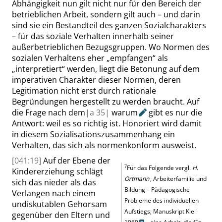
Abhängigkeit nun gilt nicht nur für den Bereich der
betrieblichen Arbeit, sondern gilt auch – und darin
sind sie ein Bestandteil des ganzen Sozialcharakters
– für das soziale Verhalten innerhalb seiner
außerbetrieblichen Bezugsgruppen. Wo Normen des
sozialen Verhaltens eher
„
empfangen
“
als
„
interpretiert
“
werden, liegt die Betonung auf dem
imperativen Charakter dieser Normen, deren
Legitimation nicht erst durch rationa
le
Begründungen hergestellt zu werden braucht. Auf
die Frage nach dem
|
a
35|
warum
gibt es nur die
Antwort: weil es so richtig ist. Honoriert wird damit
in diesem Sozialisationszusammenhang ein
Verhalten, das sich als normenkonform ausweist.
[041:19]
Auf der Ebene der
7
Für das Folgende vergl.
H.
Kindererziehung schlägt
Ortmann
, Arbeiterfamilie und
sich das nieder als das
Bildung – Pädagogische
Verlangen nach einem
Probleme des individuellen
undiskutablen Gehorsam
Aufstiegs; Manuskript Kiel
gegenüber den Eltern und