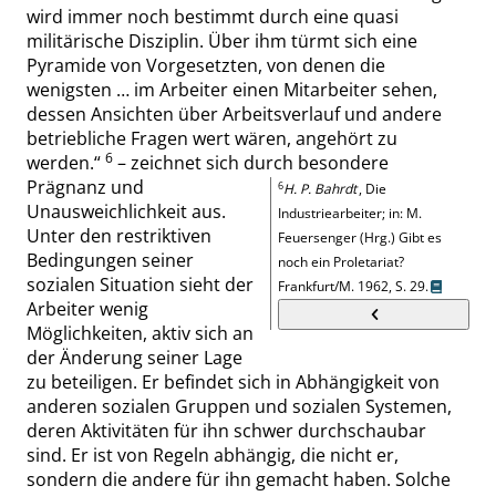
wird immer noch bestimmt durch eine quasi
militärische Disziplin. Über ihm türmt sich eine
Pyramide von Vorgesetzten, von denen die
wenigsten
…
im Arbeiter einen Mitarbeiter sehen,
dessen Ansichten über Arbeitsverlauf und andere
betriebliche Fragen wert wären, angehört zu
6
werden.
“
– zeichnet sich durch besondere
Prägnanz und
6
H. P. Bahrdt
,
Die
Unausweichlichkeit aus.
Industriearbeiter
; in:
M.
Unter den restriktiven
Feuersenger (
Hrg
.)
Gibt es
Bedingungen seiner
noch ein Proletariat?
sozialen Situation sieht der
Frankfurt/M. 1962,
S. 29.
Arbeiter wenig
Möglichkeiten, aktiv sich an
der Änderung seiner Lage
zu beteiligen. Er befindet sich in Abhängigkeit von
anderen sozialen Gruppen und sozialen Systemen,
deren Aktivitäten für ihn schwer durchschaubar
sind. Er ist von Regeln ab
hängig, die nicht er,
sondern die andere für ihn gemacht haben. Solche