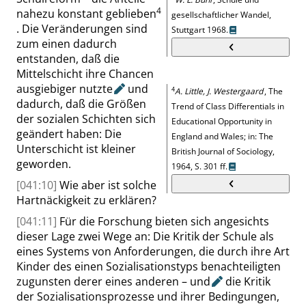
4
nahezu konstant geblieben
gesellschaftlicher Wandel,
.
Die Veränderungen sind
Stuttgart
1968.
zum einen dadurch
entstanden, daß die
Mittelschicht ihre Chancen
ausgiebiger
nutzte
und
4
A. Little, J. Westergaard
,
The
dadurch
, daß die Größen
Trend of Class Differentials in
der sozialen Schichten sich
Educational Opportunity in
geändert haben: Die
England and Wales; in: The
Unterschicht ist kleiner
British Journal of Sociology,
geworden.
1964,
S. 301 ff.
[041:10]
Wie aber ist solche
Hartnäckigkeit zu erklären?
[041:11]
Für die Forschung bieten sich angesichts
dieser Lage zwei Wege an: Die Kritik der Schule als
eines Systems von Anforderungen, die durch ihre Art
Kinder des einen Sozialisationstyps
benachteiligten
zugunsten derer eines anderen –
und
die Kritik
der Sozialisationsprozesse und ihrer Bedingungen,