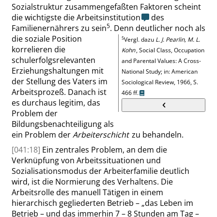
Sozialstruktur zusammengefaßten Faktoren scheint
die wichtigste die Arbeitsinstitution
des
5
Familienernährers zu sein
. Denn deutlicher noch als
die soziale Position
5
Vergl. dazu
L. J. Pearlin, M. L.
korrelieren die
Kohn
,
Social Class, Occupation
schulerfolgsrelevanten
and Parental Values: A Cross-
Erziehungshaltungen mit
National Study
;
in: American
der Stellung des Vaters im
Sociological Review, 1966,
S.
Arbeitsprozeß. Danach ist
466 ff.
es durchaus legitim, das
Problem der
Bildungsbenachteiligung als
ein Problem der
Arbeiterschicht
zu behandeln.
[041:18]
Ein zentrales Problem, an dem die
Verknüpfung von Arbeitssituationen und
Sozialisationsmodus der Arbeiterfamilie deutlich
wird, ist die Normierung des Verhaltens. Die
Arbeitsrolle des manuell Tätigen in einem
hierarchisch gegliederten Betrieb –
„
das Leben im
Betrieb – und das immerhin 7 – 8 Stunden am Tag –