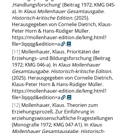
‚Handlungsforschung‘ (Beitrag 1972; KMG 045-
a). In
Klaus Mollenhauer Gesamtausgabe.
Historisch-kritische Edition
. (2025).
Herausgegeben von Cornelie Dietrich, Klaus-
Peter Horn & Hans-Rüdiger Müller.
https://mollenhauer-edition.de/kmg.html?
file=3qqqg&edition=a
.
[11]
Mollenhauer, Klaus. Prioritäten der
Erziehungs- und Bildungsforschung (Beitrag
1972; KMG 046-a). In
Klaus Mollenhauer
Gesamtausgabe. Historisch-kritische Edition
.
(2025). Herausgegeben von Cornelie Dietrich,
Klaus-Peter Horn & Hans-Rüdiger Müller.
https://mollenhauer-edition.de/kmg.html?
file=3qqqd&edition=a
.
[12]
Mollenhauer, Klaus. Theorien zum
Erziehungsprozeß. Zur Einführung in
erziehungswissenschaftliche Fragestellungen
(Monografie 1972; KMG 047-A1). In
Klaus
Mollenhauer Gesamtausgabe. Historisch-