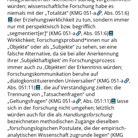
würden; wissenschaftliche Forschung habe es
niemals mit der
„
Totalität
“
(KMG 051-a
,
Abs. 051:6
)
der Erziehungswirklichkeit zu tun, sondern immer
nur mit perspektivisch bzw. begrifflich
„
segmentiert[er]
“
(KMG 051-a
,
Abs. 051:6
)
Wirklichkeit; Forschungsproband*innen nur als
„
Objekte
“
oder als
„
Subjekte
“
zu sehen, sei eine
falsche Alternative, da sie bei aller Anerkennung
ihrer
‚
Subjekthaftigkeit
‘
im Forschungsprozess
immer auch zu
‚
Objekten
‘
der Erkenntnis würden;
Forschungskommunikation beruhe auf
„
dialogkonstituierenden Universalien
“
(KMG 051-a
,
Abs. 051:11
)
, die auf Verständigung zielten; die
Trennung von
„
Tatsachenfragen
“
und
„
Geltungsfragen
“
(KMG 051-a
,
Abs. 051:11
)
lasse
sich in der Forschung nicht umgehen; letztlich
würden auch für die als
Handlungsforschung
bezeichneten methodischen Zugänge dieselben
„
forschungslogischen Postulate, die der empirisch-
analytischen Wissenschaft zugrunde liegen
“
(KMG