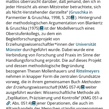
maßlos überrascht darüber, daß jemand, den ich in
jeder Hinsicht als einen Mitstreiter betrachtete, sich
als Nicht-Verstehender darstellte
“
(
Gruschka
in
Parmentier & Gruschka, 1998,
S. 20
). Hintergrund
der methodologischen Argumentation von
Blankertz
& Gruschka (1975)
ist der Modellversuch eines
Oberstufenkollegs, zu dem ein
Begleitforschungsprojekt von
Erziehungswissenschaftler*innen der
Universität
Münster
durchgeführt wurde. Dabei wurde eine
Verbindung von Forschung und Praxis im Sinne der
Handlungsforschung erprobt. Die auf dieses Projekt
und dessen methodologische Begründung
bezogenen Thesen Mollenhauers und
Rittelmeyers
nehmen in knapper Form die zentralen Grundsätze
vorweg, die in ihrem gemeinsamen Buch
Methoden
der Erziehungswissenschaft
(KMG 057-A
)
weiter
ausgeführt wurden: Wissenschaftliche Methode als
„
Explikation, Präzisierung und Kontrolle
“
(KMG 051-a
,
Abs. 051:4
)
jener Operationen, die auch im
Alltagshandeln der Menschen ständig vorgenommen