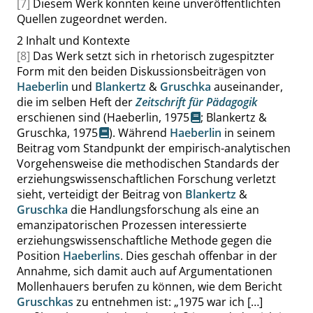
[7]
Diesem Werk konnten keine unveröffentlichten
Quellen zugeordnet werden.
2
Inhalt und Kontexte
[8]
Das Werk setzt sich in rhetorisch zugespitzter
Form mit den beiden Diskussionsbeiträgen von
Haeberlin
und
Blankertz
&
Gruschka
auseinander,
die im selben Heft der
Zeitschrift für Pädagogik
erschienen sind (
Haeberlin, 1975
;
Blankertz &
Gruschka, 1975
). Während
Haeberlin
in seinem
Beitrag vom Standpunkt der empirisch-analytischen
Vorgehensweise die methodischen Standards der
erziehungswissenschaftlichen Forschung verletzt
sieht, verteidigt der Beitrag von
Blankertz
&
Gruschka
die Handlungsforschung als eine an
emanzipatorischen Prozessen interessierte
erziehungswissenschaftliche Methode gegen die
Position
Haeberlins
. Dies geschah offenbar in der
Annahme, sich damit auch auf Argumentationen
Mollenhauers berufen zu können, wie dem Bericht
Gruschkas
zu entnehmen ist:
„
1975 war ich […]