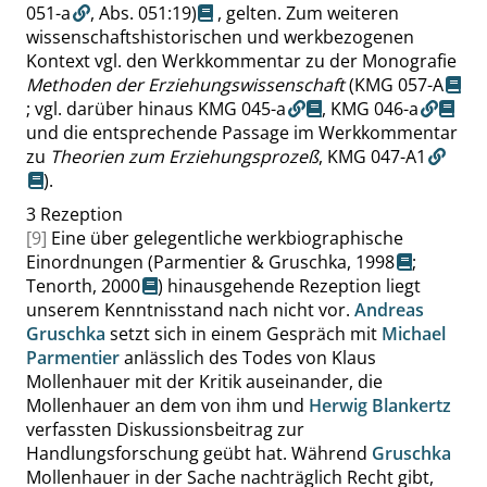
051-a
,
Abs. 051:19
)
, gelten. Zum weiteren
wissenschaftshistorischen und werkbezogenen
Kontext vgl. den Werkkommentar zu der Monografie
Methoden der Erziehungswissenschaft
(
KMG 057-A
; vgl. darüber hinaus
KMG 045-a
,
KMG 046-a
und die entsprechende Passage im Werkkommentar
zu
Theorien zum Erziehungsprozeß
,
KMG 047-A1
).
3
Rezeption
[9]
Eine über gelegentliche werkbiographische
Einordnungen (
Parmentier & Gruschka, 1998
;
Tenorth, 2000
) hinausgehende Rezeption liegt
unserem Kenntnisstand nach nicht vor.
Andreas
Gruschka
setzt sich in einem Gespräch mit
Michael
Parmentier
anlässlich des Todes von Klaus
Mollenhauer mit der Kritik auseinander, die
Mollenhauer an dem von ihm und
Herwig Blankertz
verfassten Diskussionsbeitrag zur
Handlungsforschung geübt hat. Während
Gruschka
Mollenhauer in der Sache nachträglich Recht gibt,