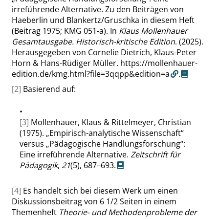
irreführende Alternative. Zu den Beiträgen von
Haeberlin und Blankertz/Gruschka in diesem Heft
(Beitrag 1975; KMG 051-a). In
Klaus Mollenhauer
Gesamtausgabe. Historisch-kritische Edition
. (2025).
Herausgegeben von Cornelie Dietrich, Klaus-Peter
Horn & Hans-Rüdiger Müller.
https://mollenhauer-
edition.de/kmg.html?file=3qqpp&edition=a
.
[2]
Basierend auf:
•
[3]
Mollenhauer, Klaus & Rittelmeyer, Christian
(1975).
„
Empirisch-analytische Wissenschaft
“
versus
„
Pädagogische Handlungsforschung
“
:
Eine irreführende Alternative.
Zeitschrift für
Pädagogik
,
21
(5), 687–693.
[4]
Es handelt sich bei diesem Werk um einen
Diskussionsbeitrag von 6 1/2 Seiten in einem
Themenheft
Theorie- und Methodenprobleme der