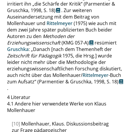
irritiert ihn
„
die Schärfe der Kritik
“
(Parmentier &
Gruschka, 1998,
S. 18
)
. Zur weiteren
Auseinandersetzung mit dem Beitrag von
Mollenhauer und
Rittelmeyer
(1975) wie auch mit
dem zwei Jahre später publizierten Buch beider
Autoren zu den
Methoden der
Erziehungswissenschaft
(KMG 057-A)
resümiert
Gruschka
:
„
Danach [nach dem Themenheft der
Zeitschrift für Pädagogik
1975, die Hrsg.] wurde
leider nicht mehr über die Methodologie der
erziehungswissenschaftlichen Forschung diskutiert,
auch nicht über das Mollenhauer/
Rittelmeyer
-Buch
zum Aufsatz
“
(Parmentier & Gruschka, 1998,
S. 18
)
.
4
Literatur
4.1
Andere hier verwendete Werke von Klaus
Mollenhauer
[10]
Mollenhauer, Klaus. Diskussionsbeitrag
zur Frage pädagogischer