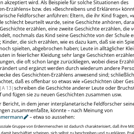
n akzeptiert wird. Als Beispiele für solche Situationen des
en-Erzählens
«
bzw. des
»
Beschreibens und Erklärens
«
könnt
arische Feldforscher anführen: Eltern, die ihr Kind fragen,
»
le schlecht beurteilt wurde, seine Geschichte anhören, dar
 Geschichte erzählen, eine zweite Geschichte erzählen, die 
ndelt, nochmals das Kind seine Geschichte von der Schule 
; Kinder, die sich erzählen, wie es dazu kam, daß sie ein Spie
noch spielten, abgebrochen haben; Leute in alltäglicher Kle
uten in feierlicher Kleidung sehr lange Geschichten erzähl
ungen, die oft schon lange zurückliegen, wobei diese Erzäh
rändert und ergänzt werden durch wiederum andere Perso
ecke des Geschichten-Erzählens anwesend sind; schließlich
chtet, daß es offenbar so etwas wie
»
Geschichten über Ges
|
A
13|
schreiben die Geschichte anderer Leute oder Bruchs
f und fügen sie zu neuen Geschichten zusammen usw.
 Bericht, in dem jener interplanetarische Feldforscher sein
gen zusammenfaßte, könnte – nach Meinung von
mmermann
– etwa so aussehen:
soziale Gruppe von Erdenmenschen ist dadurch charakterisiert, daß ihre Mitg
damit beschäftigt scheinen, sich selbst zu beschreiben und zu erklären. Prak