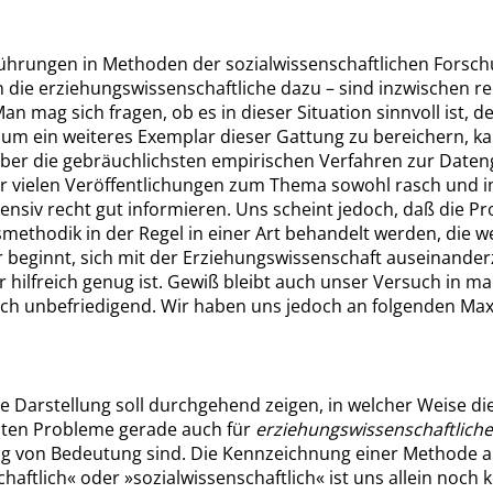
ührungen in Methoden der sozialwissenschaftlichen Forsch
 die erziehungswissenschaftliche dazu – sind inzwischen re
Man mag sich fragen, ob es in dieser Situation sinnvoll ist, d
um ein weiteres Exemplar dieser Gattung zu bereichern, 
über die gebräuchlichsten empirischen Verfahren zur Date
der vielen Veröffentlichungen zum Thema sowohl rasch und i
tensiv recht gut informieren. Uns scheint jedoch, daß die P
methodik in der Regel in einer Art behandelt werden, die w
r beginnt, sich mit der Erziehungswissenschaft auseinande
 hilfreich genug ist. Gewiß bleibt auch unser Versuch in m
och unbefriedigend. Wir haben uns jedoch an folgenden Ma
e Darstellung soll durchgehend zeigen, in welcher Weise di
ten Probleme gerade auch für
erziehungswissenschaftliche
g von Bedeutung sind. Die Kennzeichnung einer Methode a
haftlich
«
oder
»
sozialwissenschaftlich
«
ist uns allein noch 