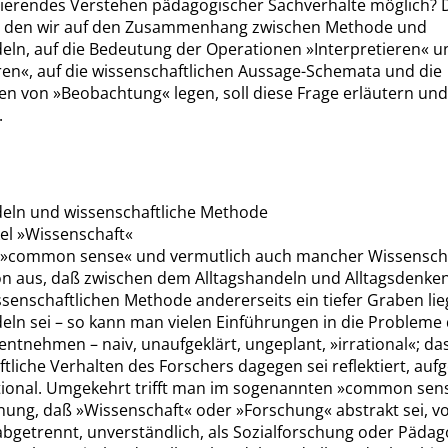
ivierendes Verstehen pädagogischer Sachverhalte möglich? 
 den wir auf den Zusammenhang zwischen Methode und
deln, auf die Bedeutung der Operationen
»
Interpretieren
«
u
ren
«
, auf die wissenschaftlichen Aussage-Schemata und die
nen von
»
Beobachtung
«
legen, soll diese Frage erläutern und
.
deln und wissenschaftliche Methode
el
»
Wissenschaft
«
»
common sense
«
und vermutlich auch mancher Wissenscha
n aus, daß zwischen dem Alltagshandeln und Alltagsdenken
senschaftlichen Methode andererseits ein tiefer Graben lie
eln sei – so kann man vielen Einführungen in die Probleme
entnehmen – naiv, unaufgeklärt, ungeplant,
»
irrational
«
; da
tliche Verhalten des Forschers dagegen sei reflektiert, aufg
ational. Umgekehrt trifft man im sogenannten
»
common sen
inung, daß
»
Wissenschaft
«
oder
»
Forschung
«
abstrakt sei, v
abgetrennt, unverständlich, als Sozialforschung oder Päda