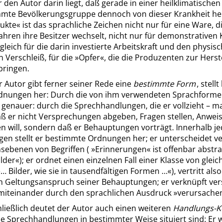
ür den Autor darin liegt, daß gerade in einer heilklimatische
mmte Bevölkerungsgruppe dennoch von dieser Krankheit h
ukte
«
ist das sprachliche Zeichen nicht nur für eine Ware, d
ahren ihre Besitzer wechselt, nicht nur für demonstrativen
leich für die darin investierte Arbeitskraft und den physis
 Verschleiß, für die
»
Opfer
«
, die die Produzenten zur Herst
bringen.
r Autor gibt ferner seiner Rede eine
bestimmte Form
, stell
dnungen her: Durch die von ihm verwendeten Sprachforme
h genauer: durch die Sprechhandlungen, die er vollzieht – m
daß er nicht Versprechungen abgeben, Fragen stellen, Anwe
 will, sondern daß er Behauptungen vorträgt. Innerhalb je
en stellt er bestimmte Ordnungen her; er unterscheidet v
nsebenen von Begriffen (
»
Erinnerungen
«
ist offenbar abstra
ilder
«
); er ordnet einen einzelnen Fall einer Klasse von gleic
»
… Bilder, wie sie in tausendfältigen Formen …
«
), vertritt al
 Geltungsanspruch seiner Behauptungen; er verknüpft ve
 miteinander durch den sprachlichen Ausdruck
»
verursache
hließlich deutet der Autor auch einen weiteren
Handlungs-K
e Sprechhandlungen in bestimmter Weise situiert sind: Er w