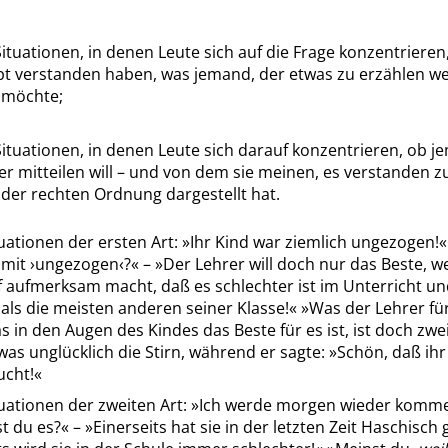
Situationen, in denen Leute sich auf die Frage konzentrieren,
t verstanden haben, was jemand, der etwas zu erzählen we
n möchte;
Situationen, in denen Leute sich darauf konzentrieren, ob 
er mitteilen will – und von dem sie meinen, es verstanden 
 der rechten Ordnung dargestellt hat.
uationen der ersten Art:
»
Ihr Kind war ziemlich ungezogen!
«
 mit
›
ungezogen
‹
?
«
–
»
Der Lehrer will doch nur das Beste, w
 aufmerksam macht, daß es schlechter ist im Unterricht un
als die meisten anderen seiner Klasse!
«
»
Was der Lehrer fü
s in den Augen des Kindes das Beste für es ist, ist doch zwei
was unglücklich die Stirn, während er sagte:
»
Schön, daß ihr
ucht!
«
uationen der zweiten Art:
»
Ich werde morgen wieder komm
t du es?
«
–
»
Einerseits hat sie in der letzten Zeit Haschisch