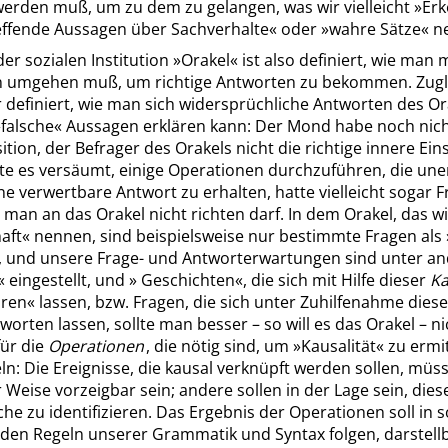
werden muß, um zu dem zu gelangen, was wir vielleicht
»
Erk
effende Aussagen über Sachverhalte
«
oder
»
wahre Sätze
«
ne
der sozialen Institution
»
Orakel
«
ist also definiert, wie man 
 umgehen muß, um richtige Antworten zu bekommen. Zugle
 definiert, wie man sich widersprüchliche Antworten des Or
»
falsche
«
Aussagen erklären kann: Der Mond habe noch nich
sition, der Befrager des Orakels nicht die richtige innere Ein
te es versäumt, einige Operationen durchzuführen, die uner
ne verwertbare Antwort zu erhalten, hatte vielleicht sogar 
ie man an das Orakel nicht richten darf. In dem Orakel, das wi
aft
«
nennen, sind beispielsweise nur bestimmte Fragen als
, und unsere Frage- und Antworterwartungen sind unter a
«
eingestellt, und
»
Geschichten
«
, die sich mit Hilfe dieser
Ka
ären
«
lassen, bzw. Fragen, die sich unter Zuhilfenahme diese
worten lassen, sollte man besser – so will es das Orakel – nic
für die
Operationen
, die nötig sind, um
»
Kausalität
«
zu ermit
ln: Die Ereignisse, die kausal verknüpft werden sollen, müs
 Weise vorzeigbar sein; andere sollen in der Lage sein, dies
iche zu identifizieren. Das Ergebnis der Operationen soll in 
 den Regeln unserer Grammatik und Syntax folgen, darstellb