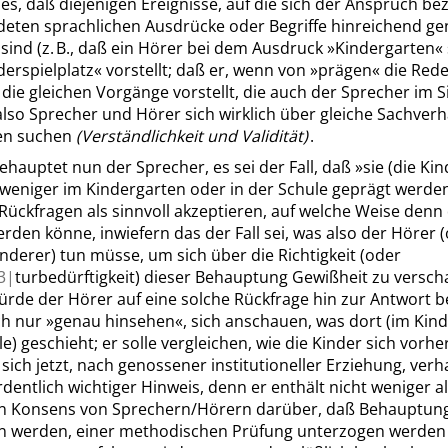
es, daß diejenigen Ereignisse, auf die sich der Anspruch be
deten sprachlichen Ausdrücke oder Begriffe hinreichend g
sind (z. B., daß ein Hörer bei dem Ausdruck
»
Kindergarten
«
erspielplatz
«
vorstellt; daß er, wenn von
»
prägen
«
die Rede 
ie gleichen Vorgänge vorstellt, die auch der Sprecher im S
also Sprecher und Hörer sich wirklich über gleiche Sachverh
en suchen
(Verständlichkeit und Validität)
.
ehauptet nun der Sprecher, es sei der Fall, daß
»
sie
(die Kin
weniger im Kindergarten oder in der Schule geprägt werde
 Rückfragen als sinnvoll akzeptieren, auf welche Weise denn
erden könne, inwiefern das der Fall sei, was also der Hörer 
nderer) tun müsse, um sich über die Richtigkeit (oder
3|
turbedürftigkeit) dieser Behauptung Gewißheit zu verscha
 würde der Hörer auf eine solche Rückfrage hin zur Antwort
ch nur
»
genau hinsehen
«
, sich anschauen, was dort (im Kin
le) geschieht; er solle vergleichen, wie die Kinder sich vorhe
 sich jetzt, nach genossener institutioneller Erziehung, verh
dentlich wichtiger Hinweis, denn er enthält nicht weniger a
len Konsens von Sprechern/Hörern darüber, daß Behauptung
n werden, einer methodischen Prüfung unterzogen werden s