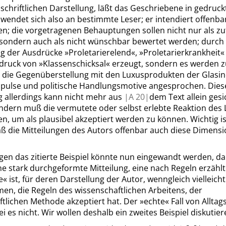
schriftlichen Darstellung, läßt das Geschriebene in gedruc
 wendet sich also an bestimmte Leser; er intendiert offenba
n; die vorgetragenen Behauptungen sollen nicht nur als zu
, sondern auch als nicht wünschbar bewertet werden; durch 
g der Ausdrücke
»
Proletarierelend
«
,
»
Proletarierkrankheit
«
ndruck von
»
Klassenschicksal
«
erzeugt, sondern es werden z
 die Gegenüberstellung mit den Luxusprodukten der Glasin
Impulse und politische Handlungsmotive angesprochen. Dies
g allerdings kann nicht mehr aus
|
A
20|
dem Text allein gesi
ndern muß die vermutete oder selbst erlebte Reaktion des 
n, um als plausibel akzeptiert werden zu können. Wichtig i
aß die Mitteilungen des Autors offenbar auch diese Dimens
gen das zitierte Beispiel könnte nun eingewandt werden, da
ne stark durchgeformte Mitteilung, eine nach Regeln erzähl
e
«
ist, für deren Darstellung der Autor, wenngleich vielleicht
en, die Regeln des wissenschaftlichen Arbeitens, der
ftlichen Methode akzeptiert hat. Der
»
echte
«
Fall von Allta
sei es nicht. Wir wollen deshalb ein zweites Beispiel diskutier