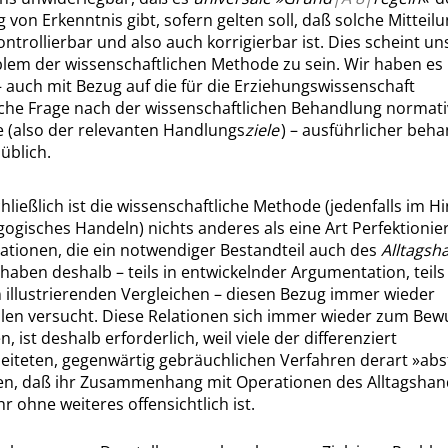
g von Erkenntnis gibt, sofern gelten soll, daß solche Mitteilu
ntrollierbar und also auch korrigierbar ist. Dies scheint un
lem der wissenschaftlichen Methode zu sein. Wir haben es
 auch mit Bezug auf die für die Erziehungswissenschaft
iche Frage nach der wissenschaftlichen Behandlung normati
 (also der relevanten Handlungs
ziele
) – ausführlicher beha
 üblich.
hließlich ist die wissenschaftliche Methode (jedenfalls im Hi
ogisches Handeln) nichts anderes als eine Art Perfektioni
ationen, die ein notwendiger Bestandteil auch des
Alltagsh
 haben deshalb – teils in entwickelnder Argumentation, teils
 illustrierenden Vergleichen – diesen Bezug immer wieder
llen versucht. Diese Relationen sich immer wieder zum Bew
n, ist deshalb erforderlich, weil viele der differenziert
eiteten, gegenwärtig gebräuchlichen Verfahren derart
»
abs
en, daß ihr Zusammenhang mit Operationen des Alltagshan
r ohne weiteres offensichtlich ist.