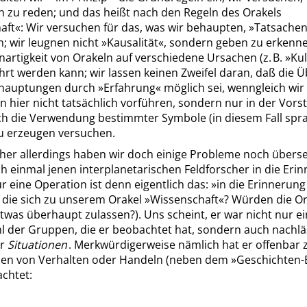
h zu reden; und das heißt nach den Regeln des Orakels
aft
«
: Wir versuchen für das, was wir behaupten,
»
Tatsache
; wir leugnen nicht
»
Kausalität
«
, sondern geben zu erkenne
artigkeit von Orakeln auf verschiedene Ursachen (z. B.
»
Ku
hrt werden kann; wir lassen keinen Zweifel daran, daß die 
ehauptungen durch
»
Erfahrung
«
möglich sei, wenngleich wir
 hier nicht tatsächlich vorführen, sondern nur in der Vors
ch die Verwendung bestimmter Symbole (in diesem Fall spra
u erzeugen versuchen.
sher allerdings haben wir doch einige Probleme noch übers
h einmal jenen interplanetarischen Feldforscher in die Eri
r eine Operation ist denn eigentlich das:
»
in die Erinnerung
 die sich zu unserem Orakel
»
Wissenschaft
«
? Würden die Or
twas überhaupt zulassen?). Uns scheint, er war nicht nur ein
l der Gruppen, die er beobachtet hat, sondern auch nachläs
er
Situationen
. Merkwürdigerweise nämlich hat er offenbar 
pen von Verhalten oder Handeln (neben dem
»
Geschichten-
achtet: