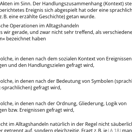
-Akten im Sinn. Der Handlungszusammenhang (Kontext) steh
berichtetes Ereignis sich abgespielt hat oder eine sprachlic
. B. eine erzählte Geschichte) getan wurde.
che Operationen im Alltagshandeln
 wir gerade, und zwar nicht sehr treffend, als verschieden
en
«
bezeichnet haben
solche, in denen nach dem sozialen Kontext von Ereignisse
en und den Handlungszielen gefragt wird,
solche, in denen nach der Bedeutung von Symbolen (sprach
-sprachlichen) gefragt wird,
solche, in denen nach der Ordnung, Gliederung, Logik von
en bzw. Ereignissen gefragt wird,
cht im Alltagshandeln natürlich in der Regel nicht säuberlic
 getrennt auf, sondern gleichzeitig. Fragt z. B. je
|
A
18|
ma