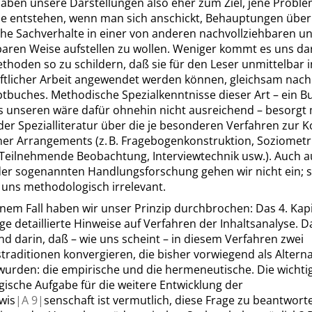
aben unsere Darstellungen also eher zum Ziel, jene Probl
die entstehen, wenn man sich anschickt, Behauptungen über
he Sachverhalte in einer von anderen nachvollziehbaren u
baren Weise aufstellen zu wollen. Weniger kommt es uns da
thoden so zu schildern, daß sie für den Leser unmittelbar i
ftlicher Arbeit angewendet werden können, gleichsam nach
ptbuches. Methodische Spezialkenntnisse dieser Art – ein 
 unseren wäre dafür ohnehin nicht ausreichend – besorgt 
der Spezialliteratur über die je besonderen Verfahren zur 
er Arrangements (z. B. Fragebogenkonstruktion, Soziometr
 Teilnehmende Beobachtung, Interviewtechnik usw.). Auch a
er sogenannten Handlungsforschung gehen wir nicht ein; s
 uns methodologisch irrelevant.
inem Fall haben wir unser Prinzip durchbrochen: Das
4. Kap
ige detaillierte Hinweise auf Verfahren der Inhaltsanalyse. D
d darin, daß – wie uns scheint – in diesem Verfahren zwei
raditionen konvergieren, die bisher vorwiegend als Altern
wurden: die empirische und die hermeneutische. Die wichti
ische Aufgabe für die weitere Entwicklung der
wis
|
A
9|
senschaft ist vermutlich, diese Frage zu beantworte