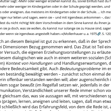
Mutter sagt:
›
Mehr oder weniger erziehen kannst du, soviel Einfluß hast du 
e mehr oder weniger im Kindergarten oder in der Schule geprägt werden, und 
 oder aneignen, das meistens im Kindergarten oder in der Schule. … Ich me
iger nur leiten und sagen, wenn sie – und mit irgendwas ankommen –, das 
indest du nicht richtig! Mit dem Vorschreiben in dem Sinne kannst du ihnen j
sie ja doch, was sie wollen, du kannst nur solange sie zu Hause sind, sage
 oder wenn sie irgendwas angestellt haben.
‹
«
(
Mollenhauer u. a. 1975
,
S. 120
ch an diesem Beispiel ist gut zu erkennen, daß in der Spre
ei Dimensionen Bezug genommen wird. Das Zitat ist Teil ein
er Versuch, die eigenen Erziehungsvorstellungen zu erläute
iesem dialogischen wie auch in einem weiteren sozialen (Sc
en)
Kontext von Handlungen
und Handlungserwartungen, d
ndere Bedeutsamkeit gibt. Auch
Bedeutungsprobleme
im e
en beständig bewältigt werden – zunächst schon einmal des
rin offenbar verstanden werden will; aber augenscheinlich i
lem sogar bewußt (im Regelfall setzen wir, jedenfalls in der
munikation, Verständlichkeit unserer Rede immer schon vo
t gleichsam das, was sie aussagen will, mit verschiedenen 
(prägen, lernen, aneignen und leiten, sagen, daß man etwa
d schließlich wird das Erfahrungsfeld, von dem die Rede ist, 