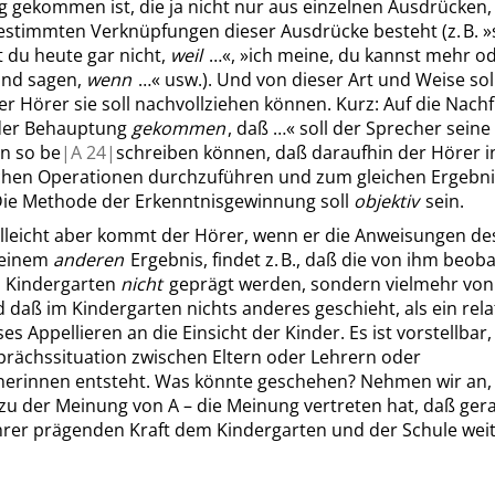
 gekommen ist, die ja nicht nur aus einzelnen Ausdrücken
estimmten Verknüpfungen dieser Ausdrücke besteht (z. B.
»
t du heute gar nicht,
weil
…
«
,
»
ich meine, du kannst mehr o
und sagen,
wenn
…
«
usw.). Und von dieser Art und Weise soll
r Hörer sie soll nachvollziehen können. Kurz: Auf die Nach
 der Behauptung
gekommen
, daß …
«
soll der Sprecher seine
n so be
|
A
24|
schreiben können, daß daraufhin der Hörer i
leichen Operationen durchzuführen und zum gleichen Ergebni
Die Methode der Erkenntnisgewinnung soll
objektiv
sein.
elleicht aber kommt der Hörer, wenn er die Anweisungen de
u einem
anderen
Ergebnis, findet z. B., daß die von ihm beob
 Kindergarten
nicht
geprägt werden, sondern vielmehr von
d daß im Kindergarten nichts anderes geschieht, als ein rela
es Appellieren an die Einsicht der Kinder. Es ist vorstellbar
prächssituation zwischen Eltern oder Lehrern oder
nerinnen entsteht. Was könnte geschehen? Nehmen wir an, 
zu der Meinung von A – die Meinung vertreten hat, daß ger
ihrer prägenden Kraft dem Kindergarten und der Schule wei