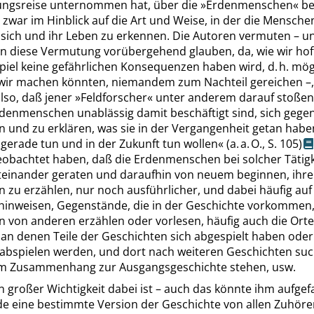
ungsreise unternommen hat, über die
»
Erdenmenschen
«
be
zwar im Hinblick auf die Art und Weise, in der die Mensche
 sich und ihr Leben zu erkennen. Die Autoren vermuten – u
en diese Vermutung vorübergehend glauben, da, wie wir hof
iel keine gefährlichen Konsequenzen haben wird, d. h. mög
e wir machen könnten, niemandem zum Nachteil gereichen –,
lso, daß jener
»
Feldforscher
«
unter anderem darauf stoßen
denmenschen unablässig damit beschäftigt sind, sich gegen
 und zu erklären, was sie in der Vergangenheit getan haben
gerade tun und in der Zukunft tun wollen
«
(a. a. O.,
S. 105
)
beobachtet haben, daß die Erdenmenschen bei solcher Tätigk
miteinander geraten und daraufhin von neuem beginnen, ihre
 zu erzählen, nur noch ausführlicher, und dabei häufig au
inweisen, Gegenstände, die in der Geschichte vorkommen,
n von anderen erzählen oder vorlesen, häufig auch die Orte
an denen Teile der Geschichten sich abgespielt haben oder
 abspielen werden, und dort nach weiteren Geschichten such
m Zusammenhang zur Ausgangsgeschichte stehen, usw.
 großer Wichtigkeit dabei ist – auch das könnte ihm aufgefal
e eine bestimmte Version der Geschichte von allen Zuhöre