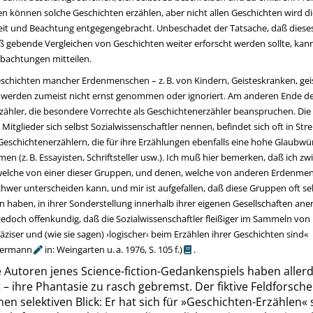
 können solche Geschichten erzählen, aber nicht allen Geschichten wird di
t und Beachtung entgegengebracht. Unbeschadet der Tatsache, daß dieses 
 gebende Vergleichen von Geschichten weiter erforscht werden sollte, kann
bachtungen mitteilen.
schichten mancher Erdenmenschen – z. B. von Kindern, Geisteskranken, gei
 werden zumeist nicht ernst genommen oder ignoriert. Am anderen Ende der
ähler, die besondere Vorrechte als Geschichtenerzähler beanspruchen. Die 
Mitglieder sich selbst Sozialwissenschaftler nennen, befindet sich oft in Str
schichtenerzählern, die für ihre Erzählungen ebenfalls eine hohe Glaubwür
n (z. B. Essayisten, Schriftsteller usw.). Ich muß hier bemerken, daß ich z
welche von einer dieser Gruppen, und denen, welche von anderen Erdenmen
hwer unterscheiden kann, und mir ist aufgefallen, daß diese Gruppen oft se
n haben, in ihrer Sonderstellung innerhalb ihrer eigenen Gesellschaften ane
 jedoch offenkundig, daß die Sozialwissenschaftler fleißiger im Sammeln vo
räziser und (wie sie sagen)
›
logischer
‹
beim Erzählen ihrer Geschichten sind
«
ermann
in: Weingarten u. a. 1976,
S. 105 f.
)
.
 Autoren jenes Science-fiction-Gedankenspiels haben allerd
 – ihre Phantasie zu rasch gebremst. Der fiktive Feldforsche
nen selektiven Blick: Er hat sich für
»
Geschichten-Erzählen
«