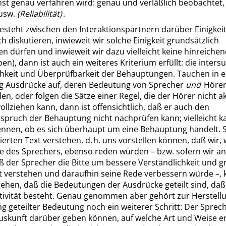
hst genau verfahren wird: genau und verläßlich beobachtet
 usw.
(Reliabilität)
.
esteht zwischen den Interaktionspartnern darüber Einigkeit
 diskutieren, inwieweit wir solche Einigkeit grundsätzlich
n dürfen und inwieweit wir dazu vielleicht keine hinreiche
n), dann ist auch ein weiteres Kriterium erfüllt: die intersu
chkeit und Überprüfbarkeit der Behauptungen. Tauchen in e
 Ausdrücke auf, deren Bedeutung von Sprecher
und
Hörer
den, oder folgen die Sätze einer Regel, die der Hörer nicht a
ollziehen kann, dann ist offensichtlich, daß er auch den
spruch der Behauptung nicht nachprüfen kann; vielleicht ka
ennen, ob es sich überhaupt um eine Behauptung handelt. S
tierten Text verstehen, d. h. uns vorstellen können, daß wir,
lle des Sprechers, ebenso reden würden – bzw. sofern wir 
ß der Sprecher die Bitte um bessere Verständlichkeit und g
t verstehen und daraufhin seine Rede verbessern würde –, 
ehen, daß die Bedeutungen der Ausdrücke geteilt sind, daß
ktivität besteht. Genau genommen aber gehört zur Herstell
 geteilter Bedeutung noch ein weiterer Schritt: Der Sprech
uskunft darüber geben können, auf welche Art und Weise er