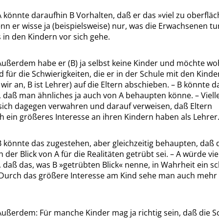
A könnte daraufhin B Vorhalten, daß er das
»
viel zu oberfläc
enn er wisse ja (beispielsweise) nur, was die Erwachsenen tu
 in den Kindern vor sich gehe.
Außerdem habe er (B) ja selbst keine Kinder und möchte wo
d für die Schwierigkeiten, die er in der Schule mit den Kind
ir an, B ist Lehrer) auf die Eltern abschieben. – B könnte d
 daß man ähnliches ja auch von A behaupten könne. – Viell
sich dagegen verwahren und darauf verweisen, daß Eltern
ch ein größeres Interesse an ihren Kindern haben als Lehrer
B könnte das zugestehen, aber gleichzeitig behaupten, daß 
 der Blick von A für die Realitäten getrübt sei. – A würde vie
, daß das, was B
»
getrübten Blick
«
nenne, in Wahrheit ein sc
i: Durch das größere Interesse am Kind sehe man auch mehr
Außerdem: Für manche Kinder mag ja richtig sein, daß die S