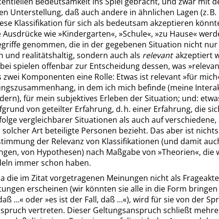
tentiellen Bedeutsamkeit ins Spiel gebracht, und zwar mit d
gen Unterstellung, daß auch andere in ähnlichen Lagen (z. B.
ese Klassifikation für sich als bedeutsam akzeptieren könnt
e Ausdrücke wie
»
Kindergarten
«
,
»
Schule
«
,
»
zu Hause
«
werde
griffe genommen, die in der gegebenen Situation nicht nur 
h und realitätshaltig, sondern auch als
relevant
akzeptiert 
bei spielen offenbar zur Entscheidung dessen, was
»
relevan
 zwei Komponenten eine Rolle: Etwas ist relevant
»
für mich
ngszusammenhang, in dem ich mich befinde (meine Interak
ern), für mein subjektives Erleben der Situation; und: etwas
fgrund von geteilter Erfahrung, d. h. einer Erfahrung, die si
folge vergleichbarer Situationen als auch auf verschiedene,
 solcher Art beteiligte Personen bezieht. Das aber ist nicht
estimmung der Relevanz von Klassifikationen (und damit auc
ungen, von Hypothesen) nach Maßgabe von
»
Theorien
«
, die 
deln immer schon haben.
Da die im Zitat vorgetragenen Meinungen nicht als Frageakt
ungen erscheinen (wir könnten sie alle in die Form bringe
daß …
«
oder
»
es ist der Fall, daß …
«
), wird für sie von der Sp
spruch vertreten. Dieser Geltungsanspruch schließt mehrer