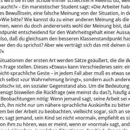
s wird sie in der Schule immer schlechter!
«
»
Meinst du,
weil
raucht?
«
– Ein marxistischer Student sagt:
»
Die Arbeiter hab
tes Bewußtsein, eine falsche Meinung von der Situation, in de
»
Wie bitte? Wie kannst du zu einer anderen Meinung als die
men, wenn du doch andererseits wohl der Meinung bist, da
ndpunkt entscheidend für den Wahrheitsgehalt einer Aussag
also, daß du gleichsam den besseren Klassenstandpunkt has
ber den du sprichst? Aber wie verträgt sich das mit deinen 
?
«
Situationen der ersten Art werden Sätze geäußert, die die
B
n Frage stellen. Dieses
»
Etwas
«
kann Verschiedenes sein: ein
nicht-sprachliche Geste – in jedem Fall aber muß es etwas se
ich selbst
»
zur Wahrnehmung bringt
«
, sondern auch andere
lisch
«
ist, ein sozialer Gegenstand also. Um die Bedeutung
genügt bisweilen die Rückfrage (wie meinst du das?), häufig 
e Beobachtungen nötig: Wenn jemand sagt, seine Arbeit sei
lich, ihn nicht nur um nähere sprachliche Auskünfte zu bitte
m bei der Arbeit zu beobachten, vielleicht sogar, sich an se
en; sagt jemand, sein Kind sei nicht
»
normal
«
, empfiehlt es s
von ihm zu hören, was er meint, wenn er
»
normal
«
sagt, and