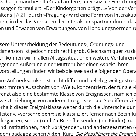
a hat jemand
»
Einfluß
«
auf andere; über soziale Einrichtu
ssagen formuliert:
»
Der Kindergarten prägt …
«
Von der Ve
altens
|
A
21|
durch
»
Prägung
«
wird eine Form von Interakti
en, in der das Verhalten der Interaktionspartner durch das
n und Erwägen von Erwartungen, von Handlungsnormen re
sere Unterscheidung der Bedeutungs-, Ordnungs- und
imension ist jedoch noch recht grob. Gleichsam quer zu d
 können wir in allen Alltagssituationen weitere Verfahren 
iegenden Äußerung einer Mutter über einen Aspekt ihrer
orstellungen finden wir beispielsweise die folgenden Oper
hre Aufmerksamkeit ist nicht diffus und beliebig weit gestre
bestimmten Ausschnitt von
»
Welt
«
konzentriert, der für sie
»
grenzt also eine bestimmte Klasse von Ereignissen, nämlich d
asse
»
Erziehung
«
, von anderen Ereignissen ab. Sie differenzi
rhalb dieser Ereignisklasse weiter durch die Unterscheidu
leiten
«
,
»
vorschreiben
«
; sie klassifiziert ferner nach Beeinf
ndergarten, Schule) und Zu-Beeinflussenden (die Kinder), na
nd Institutionen, nach
»
prägenden
«
und andersgearteten (v
nden) pädagogischen Akten. Kurz:
Sie klassifiziert die Ereign