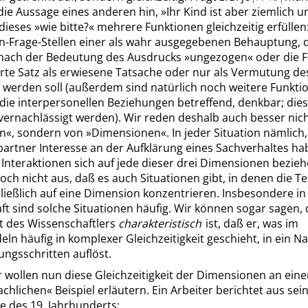
die Aussage eines anderen hin,
»
Ihr Kind ist aber ziemlich 
dieses
»
wie bitte?
«
mehrere Funktionen gleichzeitig erfüllen
In-Frage-Stellen einer als wahr ausgegebenen Behauptung, 
nach der Bedeutung des Ausdrucks
»
ungezogen
«
oder die F
rte Satz als erwiesene Tatsache oder nur als Vermutung de
 werden soll (außerdem sind natürlich noch weitere Funkti
die interpersonellen Beziehungen betreffend, denkbar; die
 vernachlässigt werden). Wir reden deshalb auch besser nic
en
«
, sondern von
»
Dimensionen
«
. In jeder Situation nämlich,
artner Interesse an der Aufklärung eines Sachverhaltes ha
Interaktionen sich auf jede dieser drei Dimensionen bezieh
doch nicht aus, daß es auch Situationen gibt, in denen die T
ließlich auf eine Dimension konzentrieren. Insbesondere in
t sind solche Situationen häufig. Wir können sogar sagen, 
it des Wissenschaftlers
charakteristisch
ist, daß er, was im
eln häufig in komplexer Gleichzeitigkeit geschieht, in ein 
ngsschritten auflöst.
r wollen nun diese Gleichzeitigkeit der Dimensionen an ein
achlichen
«
Beispiel erläutern. Ein Arbeiter berichtet aus sei
e des 19. Jahrhunderts: