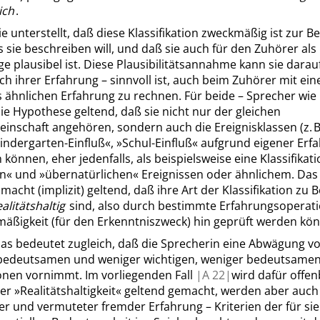
ich
.
ie unterstellt, daß diese Klassifikation zweckmäßig ist zur 
 sie beschreiben will, und daß sie auch für den Zuhörer als
 plausibel ist. Diese Plausibilitätsannahme kann sie darauf
ch ihrer Erfahrung – sinnvoll ist, auch beim Zuhörer mit ein
 ähnlichen Erfahrung zu rechnen. Für beide – Sprecher wie
ie Hypothese geltend, daß sie nicht nur der gleichen
inschaft angehören, sondern auch die Ereignisklassen (z. B
indergarten-Einfluß
«
,
»
Schul-Einfluß
«
aufgrund eigener Erf
 können, eher jedenfalls, als beispielsweise eine Klassifikat
en
«
und
»
übernatürlichen
«
Ereignissen oder ähnlichem. Das 
macht (implizit) geltend, daß ihre Art der Klassifikation zu B
ealitätshaltig
sind, also durch bestimmte Erfahrungsoperati
mäßigkeit (für den Erkenntniszweck) hin geprüft werden kö
Das bedeutet zugleich, daß die Sprecherin eine Abwägung v
 bedeutsamen und weniger wichtigen, weniger bedeutsame
ionen vornimmt. Im vorliegenden Fall
|
A
22|
wird dafür offen
der
»
Realitätshaltigkeit
«
geltend gemacht, werden aber auch 
er und vermuteter fremder Erfahrung – Kriterien der für sie