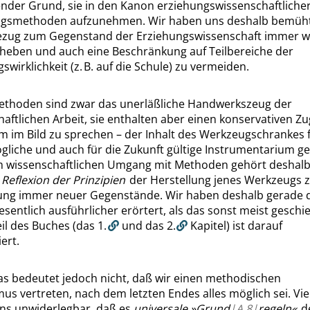
ender Grund, sie in den Kanon erziehungswissenschaftliche
gsmethoden aufzunehmen. Wir haben uns deshalb bemüht
ezug zum Gegenstand der Erziehungswissenschaft immer w
heben und auch eine Beschränkung auf Teilbereiche der
swirklichkeit (z. B. auf die Schule) zu vermeiden.
ethoden sind zwar das unerläßliche Handwerkszeug der
aftlichen Arbeit, sie enthalten aber einen konservativen Z
m im Bild zu sprechen – der Inhalt des Werkzeugschrankes 
gliche und auch für die Zukunft gültige Instrumentarium g
m wissenschaftlichen Umgang mit Methoden gehört deshalb
e
Reflexion der Prinzipien
der Herstellung jenes Werkzeugs 
ung immer neuer Gegenstände. Wir haben deshalb gerade 
sentlich ausführlicher erörtert, als das sonst meist geschi
eil des Buches (das
1.
und das
2.
Kapitel) ist darauf
ert.
s bedeutet jedoch nicht, daß wir einen methodischen
mus vertreten, nach dem letzten Endes alles möglich sei. Vi
uns unwiderlegbar, daß es
universale
»
Grund
|
A
8|
regeln
«
d