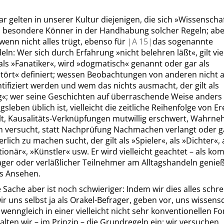
r gelten in unserer Kultur diejenigen, die sich
»
Wissenschaf
s besondere Könner in der Handhabung solcher Regeln; abe
, wenn nicht alles trügt, ebenso für
|
A
15|
das sogenannte
deln: Wer sich durch Erfahrung
»
nicht belehren läßt
«
, gilt vi
 als
»
Fanatiker
«
, wird
»
dogmatisch
«
genannt oder gar als
tört
«
definiert; wessen Beobachtungen von anderen nicht a
ntifiziert werden und wem das nichts ausmacht, der gilt als
g
«
; wer seine Geschichten auf überraschende Weise anders e
gsleben üblich ist, vielleicht die zeitliche Reihenfolge von E
ält, Kausalitäts-Verknüpfungen mutwillig erschwert, Wahr
n versucht, statt Nachprüfung Nachmachen verlangt oder g
erlich zu machen sucht, der gilt als
»
Spieler
«
, als
»
Dichter
«
,
tionär
«
,
»
Künstler
«
usw. Er wird vielleicht geachtet – als ko
ger oder verläßlicher Teilnehmer am Alltagshandeln genieß
s Ansehen.
 Sache aber ist noch schwieriger: Indem wir dies alles schre
ir uns selbst ja als Orakel-Befrager, geben vor, uns wissensc
 wenngleich in einer vielleicht nicht sehr konventionellen F
halten wir – im Prinzip – die Grundregeln ein; wir versuchen,