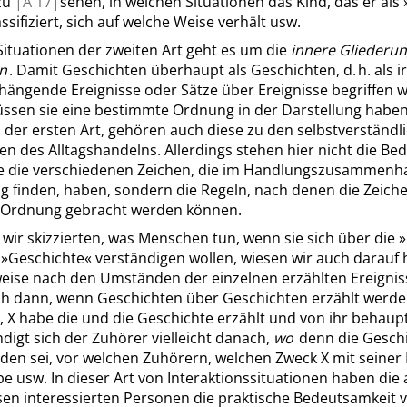
zu
|
A
17|
sehen, in welchen Situationen das Kind, das er als
ssifiziert, sich auf welche Weise verhält usw.
Situationen der zweiten Art geht es um die
innere Gliederun
n
. Damit Geschichten überhaupt als Geschichten, d. h. als 
ngende Ereignisse oder Sätze über Ereignisse begriffen 
ssen sie eine bestimmte Ordnung in der Darstellung haben
 der ersten Art, gehören auch diese zu den selbstverständl
en des Alltagshandelns. Allerdings stehen hier nicht die B
die die verschiedenen Zeichen, die im Handlungszusammenh
 finden, haben, sondern die Regeln, nach denen die Zeiche
Ordnung gebracht werden können.
 wir skizzierten, was Menschen tun, wenn sie sich über die
»
r
»
Geschichte
«
verständigen wollen, wiesen wir auch darauf h
eise nach den Umständen der einzelnen erzählten Ereignis
ch dann, wenn Geschichten über Geschichten erzählt werden
 X habe die und die Geschichte erzählt und von ihr behaupte
digt sich der Zuhörer vielleicht danach,
wo
denn die Gesch
den sei, vor welchen Zuhörern, welchen Zweck X mit seiner
be usw. In dieser Art von Interaktionssituationen haben die 
sen interessierten Personen die praktische Bedeutsamkeit 