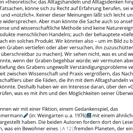
ben
»
theoretisch
«
; das Alltagshandeln und Alltagsdenken hin
 Tatsachen, könne sich zu Recht auf Erfahrung berufen, sei w
und
»
nützlich
«
. Keiner dieser Meinungen läßt sich leicht u
 widersprechen. Aber man könnte die Sache auch so anse
ense
und wissenschaftliche Methode sind keine Naturereign
odukte menschlichen Handelns; auch der behauptete
»
tief
h ein solches Produkt. Wir könnten also – um im Bild zu b
en Graben vertiefen oder aber versuchen, ihn zuzuschütten
 überschreitbar zu machen). Wir sehen nicht, was es und 
nnte, wenn der Graben begehbar würde; wir vermuten aber
rtiefung des Grabens ungewollt Verständigungsprobleme v
eit zwischen Wissenschaft und Praxis vergrößern, das Nac
chaftlers über die Fäden, die ihn mit dem Alltagshandeln v
 könnte. Deshalb haben wir ein Interesse daran, über den
»
prüfen, was es mit ihm und den Möglichkeiten seiner Überw
nnen wir mit einer Fiktion, einem Gedankenspiel, das
mmermann
(in: Weingarten u. a. 1976)
mit einem ähnlic
argestellt haben. Die beiden Autoren fordern dort den Leser
en, was ein Bewohner eines
|
A
12|
fremden Planeten, der ei