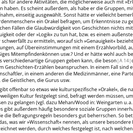
t als für andere Aktivitäten, die möglicherweise auch mit
»
Er
un haben. Es scheint außerdem, als habe er die Gruppen, mi
nahm, einseitig ausgewählt. Sonst hätte er vielleicht bemerkt
rdenmenschen
«
ein Orakel befragen, um Erkenntnisse zu g
chen Fällen die Glaubwürdigkeit von Geschichten nichts mit
uigkeit oder der
»
Logik
«
zu tun hat, bzw. es einem außenst
schwerfällt zu ermitteln, worauf sich
»
Genauigkeit
«
bezieht
gen, auf Übereinstimmungen mit einem Erzählvorbild, au
iges Mitempfindenkönnen usw.? Und er hätte wohl auch b
s verschiedenartige Gruppen geben kann, die beson
|
A
14|
m Geschichten-Erzählen beanspruchen. In einem Fall sind e
nschaftler, in einem anderen die Medizinmänner, eine Partei
, die Geistlichen, die Gurus usw.
gibt offenbar so etwas wie kulturspezifische
»
Orakel
«
, die n
jeweiligen Kultur festgelegt sind, befragt werden müssen, u
sen zu gelangen
(vgl. dazu Mehan/Wood in: Weingarten u. a. 
es gibt außerdem häufig besondere soziale Gruppen innerh
ie die Befragungsregeln besonders gut beherrschen. So bet
das, was wir
»
Wissenschaft
«
nennen, als unsere besondere
eichnet werden, durch welches festgelegt ist, nach welchen