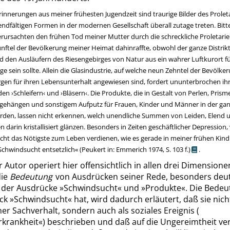
rinnerungen aus meiner frühesten Jugendzeit sind traurige Bilder des Prolet
sendfältigen Formen in der modernen Gesellschaft überall zutage treten. Bit
rursachten den frühen Tod meiner Mutter durch die schreckliche Proletarie
nftel der Bevölkerung meiner Heimat dahinraffte, obwohl der ganze Distrik
d den Ausläufern des Riesengebirges von Natur aus ein wahrer Luftkurort f
e sein sollte. Allein die Glasindustrie, auf welche neun Zehntel der Bevölke
gen für ihren Lebensunterhalt angewiesen sind, fordert ununterbrochen ihr
 den
›
Schleifern
‹
und
›
Bläsern
‹
. Die Produkte, die in Gestalt von Perlen, Pris
gehängen und sonstigem Aufputz für Frauen, Kinder und Männer in der ga
rden, lassen nicht erkennen, welch unendliche Summen von Leiden, Elend 
darin kristallisiert glänzen. Besonders in Zeiten geschäftlicher Depression,
icht das Nötigste zum Leben verdienen, wie es gerade in meiner frühen Kindh
 Schwindsucht entsetzlich
«
(Peukert in: Emmerich 1974,
S. 103 f.
)
.
 Autor operiert hier offensichtlich in allen drei Dimensione
die
Bedeutung
von Ausdrücken seiner Rede, besonders deutl
 der Ausdrücke
»
Schwindsucht
«
und
»
Produkte
«
. Die Bedeu
uck
»
Schwindsucht
«
hat, wird dadurch erläutert, daß sie nich
er Sachverhalt, sondern auch als soziales Ereignis (
rkrankheit
«
) beschrieben und daß auf die Ungereimtheit ve