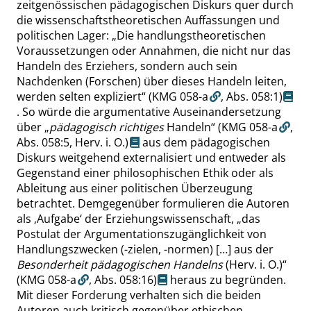
zeitgenössischen pädagogischen Diskurs quer durch
die wissenschaftstheoretischen Auffassungen und
politischen Lager:
„
Die handlungstheoretischen
Voraussetzungen oder Annahmen, die nicht nur das
Handeln des Erziehers, sondern auch sein
Nachdenken (Forschen) über dieses Handeln leiten,
werden selten expliziert
“
(KMG 058-a
,
Abs. 058:1
)
. So würde die argumentative Auseinandersetzung
über
„
pädagogisch richtiges
Handeln
“
(KMG 058-a
,
Abs. 058:5
, Herv. i. O.)
aus dem pädagogischen
Diskurs weitgehend externalisiert und entweder als
Gegenstand einer philosophischen Ethik oder als
Ableitung aus einer politischen Überzeugung
betrachtet. Demgegenüber formulieren die Autoren
als
‚
Aufgabe
‘
der Erziehungswissenschaft,
„
das
Postulat der Argumentationszugänglichkeit von
Handlungszwecken (-zielen, -normen) […] aus der
Besonderheit pädagogischen Handelns
(Herv. i. O.)
“
(KMG 058-a
,
Abs. 058:16
)
heraus zu begründen.
Mit dieser Forderung verhalten sich die beiden
Autoren auch kritisch gegenüber ethischen