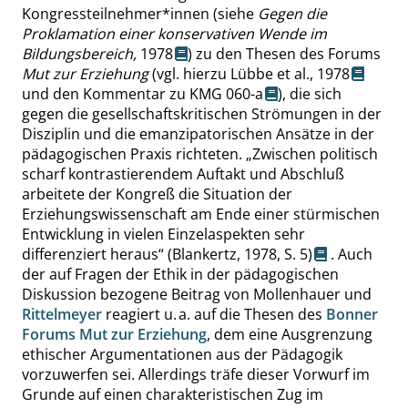
Kongressteilnehmer*innen (siehe
Gegen die
Proklamation einer konservativen Wende im
Bildungsbereich,
1978
) zu den Thesen des Forums
Mut zur Erziehung
(vgl. hierzu
Lübbe et al., 1978
und den Kommentar zu
KMG 060-a
), die sich
gegen die gesellschaftskritischen Strömungen in der
Disziplin und die emanzipatorischen Ansätze in der
pädagogischen Praxis richteten.
„
Zwischen politisch
scharf kontrastierendem Auftakt und Abschluß
arbeitete der Kongreß die Situation der
Erziehungswissenschaft am Ende einer stürmischen
Entwicklung in vielen Einzelaspekten sehr
differenziert heraus
“
(Blankertz, 1978,
S. 5
)
. Auch
der auf Fragen der Ethik in der pädagogischen
Diskussion bezogene Beitrag von Mollenhauer und
Rittelmeyer
reagiert u. a. auf die Thesen des
Bonner
Forums Mut zur Erziehung
, dem eine Ausgrenzung
ethischer Argumentationen aus der Pädagogik
vorzuwerfen sei. Allerdings träfe dieser Vorwurf im
Grunde auf einen charakteristischen Zug im