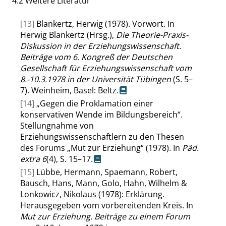
4.2
Weitere Literatur
[13]
Blankertz, Herwig (1978). Vorwort. In
Herwig Blankertz (Hrsg.),
Die Theorie-Praxis-
Diskussion in der Erziehungswissenschaft.
Beiträge vom 6. Kongreß der Deutschen
Gesellschaft für Erziehungswissenschaft vom
8.-10.3.1978 in der Universität Tübingen
(S. 5–
7). Weinheim, Basel: Beltz.
[14]
„
Gegen die Proklamation einer
konservativen Wende im Bildungsbereich
“
.
Stellungnahme von
Erziehungswissenschaftlern zu den Thesen
des Forums
„
Mut zur Erziehung
“
(1978). In
Päd.
extra
6
(4), S. 15–17.
[15]
Lübbe, Hermann, Spaemann, Robert,
Bausch, Hans, Mann, Golo, Hahn, Wilhelm &
Lonkowicz, Nikolaus (1978): Erklärung.
Herausgegeben vom vorbereitenden Kreis. In
Mut zur Erziehung. Beiträge zu einem Forum